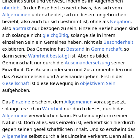
Einzelnes stirbt und verwest, indem es im Allgemeinen
überlebt
. In der Einzelheit exisiert etwas, das sich vom
Allgemeinen
unterscheidet, sich in diesem ungebrochen
bezieht, also auch für sich bestimmt ist, ohne als
Negation
,
also
abstrakt
nur bezogen zu sein. Einzelne Beziehungen sind
sich solange nicht
gleichgültig
, solange sie in ihrem
einzelnen Sein ein Gemeines haben, nicht als
Besonderheit
existieren. Das Gemeine hat
Bestand
in
Gemeinschaft
, so
darin seine
Wahrheit
bestätigt
ist. Aber es bildet
Gemeinschaft nur durch die
Auseinandersetzung
seiner
Einzelheit: Das Auseinandersein und Zusammenfinden und
das Zusammensein und Auseinandergehen. Erst in der
Gesellschaft
ist diese Bewegung in
objektivem
Sein
aufgehoben.
Das
Einzelne
erscheint dem
Allgemeinen
vorausgesetzt,
solange es sich in
Wahrheit
nur durch dieses, durch das
Allgemeine
verwirklichen kann, Erscheinungsform seiner
Natur ist. Doch alles, was einzeln ist, verkehrt sich hierdurch
gegen seinen gesellschaftlichen Inhalt. Und so erscheint das
Allgemeine
selbst durch alles Einzelne verkehrt. Denn alles,