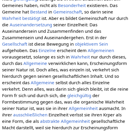
Gemeines haben, nicht als
Besonderheit
existieren. Das
Gemeine hat
Bestand
in
Gemeinschaft
, so darin seine
Wahrheit
bestätigt
ist. Aber es bildet Gemeinschaft nur durch
die
Auseinandersetzung
seiner Einzelheit: Das
Auseinandersein und Zusammenfinden und das
Zusammensein und Auseinandergehen. Erst in der
Gesellschaft
ist diese Bewegung in
objektivem
Sein
aufgehoben. Das
Einzelne
erscheint dem
Allgemeinen
vorausgesetzt, solange es sich in
Wahrheit
nur durch dieses,
durch das
Allgemeine
verwirklichen kann, Erscheinungsform
seiner Natur ist. Doch alles, was einzeln ist, verkehrt sich
hierdurch gegen seinen gesellschaftlichen Inhalt. Und so
erscheint das
Allgemeine
selbst durch alles Einzelne
verkehrt. Denn alles, was darin sich gleich bleibt, ist die reine
Form fr sich und durch sich, die
gleichgültig
der
Formbestimmung gegen das, was die organische Wahrheit
seiner Natur ist, was sie in ihrer
Allgemeinheit
ausmacht. In
ihrer
ausschließlichen
Einzelheit verlsst sie ihren Krper als
eine Form, die als
abstrakte Allgemeinheit
gesellschaftliche
Macht darstellt, weil sie hierdurch zur Erscheinungsform