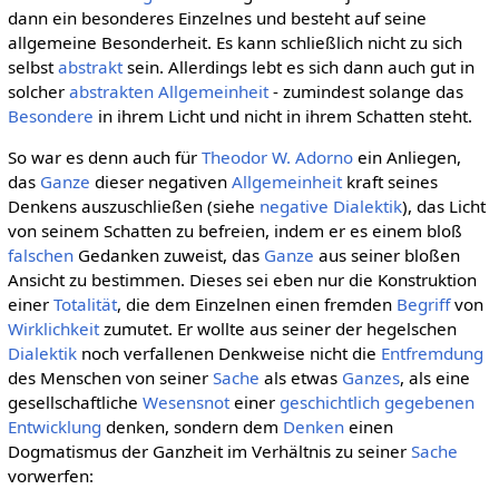
dann ein besonderes Einzelnes und besteht auf seine
allgemeine Besonderheit. Es kann schließlich nicht zu sich
selbst
abstrakt
sein. Allerdings lebt es sich dann auch gut in
solcher
abstrakten Allgemeinheit
- zumindest solange das
Besondere
in ihrem Licht und nicht in ihrem Schatten steht.
So war es denn auch für
Theodor W. Adorno
ein Anliegen,
das
Ganze
dieser negativen
Allgemeinheit
kraft seines
Denkens auszuschließen (siehe
negative Dialektik
), das Licht
von seinem Schatten zu befreien, indem er es einem bloß
falschen
Gedanken zuweist, das
Ganze
aus seiner bloßen
Ansicht zu bestimmen. Dieses sei eben nur die Konstruktion
einer
Totalität
, die dem Einzelnen einen fremden
Begriff
von
Wirklichkeit
zumutet. Er wollte aus seiner der hegelschen
Dialektik
noch verfallenen Denkweise nicht die
Entfremdung
des Menschen von seiner
Sache
als etwas
Ganzes
, als eine
gesellschaftliche
Wesensnot
einer
geschichtlich
gegebenen
Entwicklung
denken, sondern dem
Denken
einen
Dogmatismus der Ganzheit im Verhältnis zu seiner
Sache
vorwerfen: