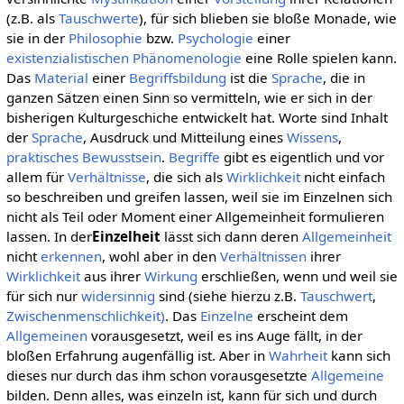
(z.B. als
Tauschwerte
), für sich blieben sie bloße Monade, wie
sie in der
Philosophie
bzw.
Psychologie
einer
existenzialistischen
Phänomenologie
eine Rolle spielen kann.
Das
Material
einer
Begriffsbildung
ist die
Sprache
, die in
ganzen Sätzen einen Sinn so vermitteln, wie er sich in der
bisherigen Kulturgeschiche entwickelt hat. Worte sind Inhalt
der
Sprache
, Ausdruck und Mitteilung eines
Wissens
,
praktisches Bewusstsein
.
Begriffe
gibt es eigentlich und vor
allem für
Verhältnisse
, die sich als
Wirklichkeit
nicht einfach
so beschreiben und greifen lassen, weil sie im Einzelnen sich
nicht als Teil oder Moment einer Allgemeinheit formulieren
lassen. In der
Einzelheit
lässt sich dann deren
Allgemeinheit
nicht
erkennen
, wohl aber in den
Verhältnissen
ihrer
Wirklichkeit
aus ihrer
Wirkung
erschließen, wenn und weil sie
für sich nur
widersinnig
sind (siehe hierzu z.B.
Tauschwert
,
Zwischenmenschlichkeit)
. Das
Einzelne
erscheint dem
Allgemeinen
vorausgesetzt, weil es ins Auge fällt, in der
bloßen Erfahrung augenfällig ist. Aber in
Wahrheit
kann sich
dieses nur durch das ihm schon vorausgesetzte
Allgemeine
bilden. Denn alles, was einzeln ist, kann für sich und durch