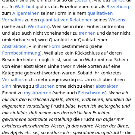
ist. In
Wahrheit
gibt es das Einzelne eben nur als
Beziehung
zum
Allgemeinen
seiner Form in einem
qualitativen
Verhältnis
zu den
quantitativen
Relationen
seines
Wesens
(siehe auch
Wertform
). Weil sie in ihrer Einheit untrennbar
und also auch nicht voneinander zu
trennen
und daher nicht
umkehrbar sind, wird Quantität zur Qualität einer
Abstraktion
, – in ihrer
Form
bestimmend (siehe
Formbestimmung
). Weil also kein Rückschluss auf deren
Besonderheiten möglich ist, sind sie in Wahrheit nur Schein
von einer abstrakten Einheit worin viele Sorten auf eine
Kategorie gebracht worden waren. Sobald ihr konkretes
Verhältnis
nicht mehr gegenwärtig ist. Um sich über ihren
Sinn
hinweg zu
täuschen
ohne sich zu einer
abstrakten
Einheit zu
mystifizieren
(siehe auch
Fetischismus
).
Wenn ich
mir aus den wirklichen Äpfeln, Birnen, Erdbeeren, Mandeln die
allgemeine Vorstellung
Frucht
bilde, wenn ich weitergehe und
mir einbilde, daß meine aus den wirklichen Früchten
gewonnene abstrakte Vorstellung
die Frucht
ein außer mir
existiereswhrswhrndes Wesen, ja das wahre Wesen der Birne,
des Apfels etc. sei, so erkläre ich - spekulativ ausgedrückt -
die