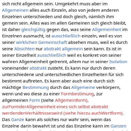
sich nicht allgemein sein. Umgekehrt muss aber im
Allgemeinen
alles auch Einzeln, also von jedem anderen
Einzelnen unterschieden und doch gleich, nämlich ihm
gemein sein. Alles was im allen Gemeinen sich gleich bleibt,
ist daher
gleichgültig
gegen das, was seine
Allgemeinheit
im
Einzelnen ausmacht, ist
ausschließlich
einzeln, weil es von
seiner
wirklichen
Gemeinschaft
absehen muss, weil es durch
seine
Absichten
nur
abstrakt allgemein
sein kann. Es ist in
seiner Einzelheit
ausschließlich
weil es konkret von seiner
wahren Allgemeinheit getrennt, allem nur in seiner
Isolation
voneinander
abstrakt
zusteht. Es kann nur durch deren
unterschiedene und unterschiedlichen Einzelheiten für sich
bestimmt auftreten. Es kann aber auch eine durch sich
mächtige
Bestimmung
durch das
Allgemeine
verkörpern,
wenn und wo diese zu einer
Formbestimung
, zur
allgemeinen
Form
(siehe
Allgemeinform),
zurFormderAllgemeinheit eines sich selbst abstrakt
werdendenVerhältnisseswird (siehe hierzu auchWertform).
Das
Ganze
kann als solches nur wahr sein, wenn das
Einzelne darin bewahrt ist und das Einzelne kann im
Ganzen