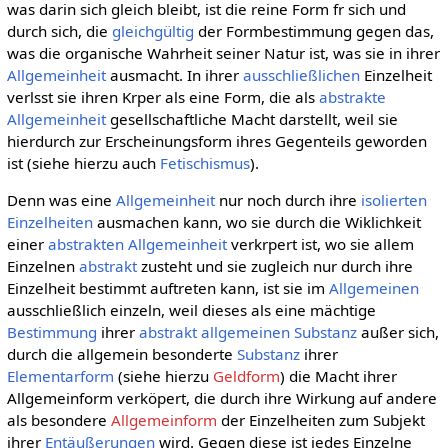
was darin sich gleich bleibt, ist die reine Form fr sich und
durch sich, die
gleichgültig
der Formbestimmung gegen das,
was die organische Wahrheit seiner Natur ist, was sie in ihrer
Allgemeinheit
ausmacht. In ihrer
ausschließlichen
Einzelheit
verlsst sie ihren Krper als eine Form, die als
abstrakte
Allgemeinheit
gesellschaftliche Macht darstellt, weil sie
hierdurch zur Erscheinungsform ihres Gegenteils geworden
ist (siehe hierzu auch
Fetischismus
).
Denn was eine
Allgemeinheit
nur noch durch ihre
isolierten
Einzelheiten
ausmachen kann, wo sie durch die Wiklichkeit
einer
abstrakten Allgemeinheit
verkrpert ist, wo sie allem
Einzelnen
abstrakt
zusteht und sie zugleich nur durch ihre
Einzelheit bestimmt auftreten kann, ist sie im
Allgemeinen
ausschließlich einzeln, weil dieses als eine mächtige
Bestimmung
ihrer
abstrakt allgemeinen
Substanz
außer sich,
durch die allgemein besonderte
Substanz
ihrer
Elementarform
(siehe hierzu
Geldform
) die Macht ihrer
Allgemeinform verköpert, die durch ihre Wirkung auf andere
als besondere
Allgemeinform
der Einzelheiten zum Subjekt
ihrer
Entäußerungen
wird. Gegen diese ist jedes Einzelne