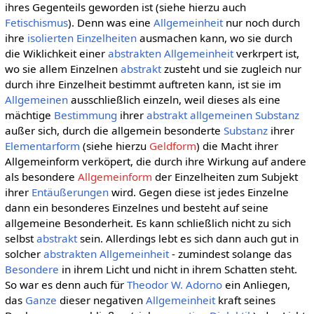
ihres Gegenteils geworden ist (siehe hierzu auch
Fetischismus
). Denn was eine
Allgemeinheit
nur noch durch
ihre
isolierten
Einzelheiten
ausmachen kann, wo sie durch
die Wiklichkeit einer
abstrakten Allgemeinheit
verkrpert ist,
wo sie allem Einzelnen
abstrakt
zusteht und sie zugleich nur
durch ihre Einzelheit bestimmt auftreten kann, ist sie im
Allgemeinen
ausschließlich einzeln, weil dieses als eine
mächtige
Bestimmung
ihrer
abstrakt allgemeinen
Substanz
außer sich, durch die allgemein besonderte
Substanz
ihrer
Elementarform
(siehe hierzu
Geldform
) die Macht ihrer
Allgemeinform verköpert, die durch ihre Wirkung auf andere
als besondere
Allgemeinform
der Einzelheiten zum Subjekt
ihrer
Entäußerungen
wird. Gegen diese ist jedes Einzelne
dann ein besonderes Einzelnes und besteht auf seine
allgemeine Besonderheit. Es kann schließlich nicht zu sich
selbst
abstrakt
sein. Allerdings lebt es sich dann auch gut in
solcher
abstrakten Allgemeinheit
- zumindest solange das
Besondere
in ihrem Licht und nicht in ihrem Schatten steht.
So war es denn auch für
Theodor W. Adorno
ein Anliegen,
das
Ganze
dieser negativen
Allgemeinheit
kraft seines