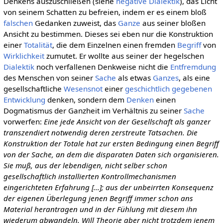
Denkens auszuschließen (siehe
negative Dialektik
), das Licht
von seinem Schatten zu befreien, indem er es einem bloß
falschen
Gedanken zuweist, das
Ganze
aus seiner bloßen
Ansicht zu bestimmen. Dieses sei eben nur die Konstruktion
einer
Totalität
, die dem Einzelnen einen fremden
Begriff
von
Wirklichkeit
zumutet. Er wollte aus seiner der hegelschen
Dialektik
noch verfallenen Denkweise nicht die
Entfremdung
des Menschen von seiner
Sache
als etwas
Ganzes
, als eine
gesellschaftliche
Wesensnot
einer
geschichtlich
gegebenen
Entwicklung
denken, sondern dem
Denken
einen
Dogmatismus der Ganzheit im Verhältnis zu seiner
Sache
vorwerfen:
Eine jede Ansicht von der Gesellschaft als ganzer
transzendiert notwendig deren zerstreute Tatsachen. Die
Konstruktion der Totale hat zur ersten Bedingung einen Begriff
von der Sache, an dem die disparaten Daten sich organisieren.
Sie muß, aus der lebendigen, nicht selber schon
gesellschaftlich installierten Kontrollmechanismen
eingerichteten Erfahrung [...]; aus der unbeirrten Konsequenz
der eigenen Überlegung jenen Begriff immer schon ans
Material herantragen und in der Fühlung mit diesem ihn
wiederum abwandeln. Will Theorie aber nicht trotzdem jenem