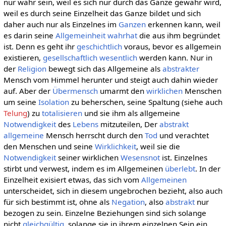
nur wahr sein, weil es sich nur durch das Ganze gewahr wird,
weil es durch seine Einzelheit das Ganze bildet und sich
daher auch nur als Einzelnes im
Ganzen
erkennen kann, weil
es darin seine
Allgemeinheit
wahrhat
die aus ihm begründet
ist. Denn es geht ihr
geschichtlich
voraus, bevor es allgemein
existieren,
gesellschaftlich
wesentlich
werden kann. Nur in
der
Religion
bewegt sich das Allgemeine als
abstrakter
Mensch vom Himmel herunter und steigt auch dahin wieder
auf. Aber der
Übermensch
umarmt den
wirklichen
Menschen
um seine
Isolation
zu beherschen, seine Spaltung (siehe auch
Telung
) zu
totalisieren
und sie ihm als allgemeine
Notwendigkeit
des
Lebens
mitzuteilen, Der
abstrakt
allgemeine
Mensch herrscht durch den
Tod
und verachtet
den Menschen und seine
Wirklichkeit
, weil sie die
Notwendigkeit
seiner wirklichen
Wesensnot
ist. Einzelnes
stirbt und verwest, indem es im Allgemeinen
überlebt
. In der
Einzelheit exisiert etwas, das sich vom
Allgemeinen
unterscheidet, sich in diesem ungebrochen bezieht, also auch
für sich bestimmt ist, ohne als
Negation
, also
abstrakt
nur
bezogen zu sein. Einzelne Beziehungen sind sich solange
nicht
gleichgültig
, solange sie in ihrem einzelnen Sein ein