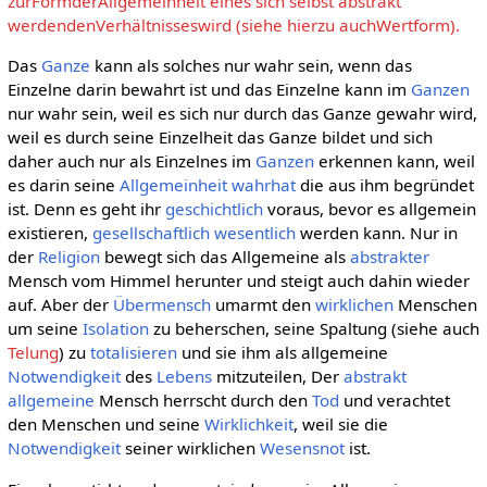
zurFormderAllgemeinheit eines sich selbst abstrakt
werdendenVerhältnisseswird (siehe hierzu auchWertform).
Das
Ganze
kann als solches nur wahr sein, wenn das
Einzelne darin bewahrt ist und das Einzelne kann im
Ganzen
nur wahr sein, weil es sich nur durch das Ganze gewahr wird,
weil es durch seine Einzelheit das Ganze bildet und sich
daher auch nur als Einzelnes im
Ganzen
erkennen kann, weil
es darin seine
Allgemeinheit
wahrhat
die aus ihm begründet
ist. Denn es geht ihr
geschichtlich
voraus, bevor es allgemein
existieren,
gesellschaftlich
wesentlich
werden kann. Nur in
der
Religion
bewegt sich das Allgemeine als
abstrakter
Mensch vom Himmel herunter und steigt auch dahin wieder
auf. Aber der
Übermensch
umarmt den
wirklichen
Menschen
um seine
Isolation
zu beherschen, seine Spaltung (siehe auch
Telung
) zu
totalisieren
und sie ihm als allgemeine
Notwendigkeit
des
Lebens
mitzuteilen, Der
abstrakt
allgemeine
Mensch herrscht durch den
Tod
und verachtet
den Menschen und seine
Wirklichkeit
, weil sie die
Notwendigkeit
seiner wirklichen
Wesensnot
ist.