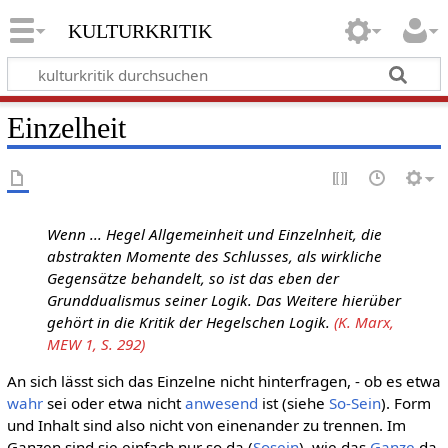
kulturkritik
Einzelheit
Wenn ... Hegel Allgemeinheit und Einzelnheit, die
abstrakten Momente des Schlusses, als wirkliche
Gegensätze behandelt, so ist das eben der
Grunddualismus seiner Logik. Das Weitere hierüber
gehört in die Kritik der Hegelschen Logik.
(K. Marx,
MEW 1, S. 292)
An sich lässt sich das Einzelne nicht hinterfragen, - ob es etwa
wahr
sei oder etwa nicht
anwesend
ist (siehe
So-Sein
). Form
und Inhalt sind also nicht von einenander zu trennen. Im
Ganzen sind sie einfach nur so da (
Sosein
), wie das
Ganze
da