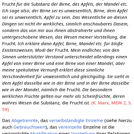
Frucht
für die
Substanz
der Birne, des Apfels, der Mandel etc.
Ich sage also, der Birne sei es unwesentlich, Birne, dem Apfel
sei es unwesentlich, Apfel zu sein. Das Wesentliche an diesen
Dingen sei nicht ihr wirkliches, sinnlich anschaubares Dasein,
sondern das von mir aus ihnen abstrahierte und ihnen
untergeschobene Wesen, das Wesen meiner Vorstellung,
die
Frucht
. Ich erkläre dann Apfel, Birne, Mandel etc. für bloße
Existenzweisen, Modi
der Frucht
. Mein endlicher, von den
Sinnen unterstützter Verstand unterscheidet allerdings einen
Apfel von einer Birne und eine Birne von einer Mandel, aber
meine spekulative Vernunft erklärt diese sinnliche
Verschiedenheit für unwesentlich und gleichgültig. Sie sieht in
dem Apfel dasselbe wie in der Birne und in der Birne dasselbe
wie in der Mandel, nämlich
die Frucht
. Die besondern
wirklichen Früchte gelten nur mehr als Scheinfrüchte, deren
wahres Wesen
die Substanz
,
die Frucht
ist.
(K. Marx, MEW 2, S.
59)
Das
Abgetrennte
, das
verselbständigte
Einzelne
(siehe hierzu
auch
Gebrauchswert
), das
vereinzelte
Einzelne ist die
versinnlichte
Mystifikation
einer
Vorstellung
ihrer Relationen