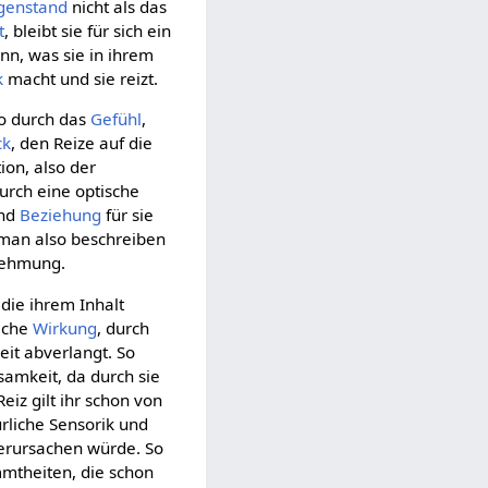
genstand
nicht als das
t
, bleibt sie für sich ein
n, was sie in ihrem
k
macht und sie reizt.
so durch das
Gefühl
,
ck
, den Reize auf die
ion, also der
urch eine optische
und
Beziehung
für sie
man also beschreiben
nehmung.
 die ihrem Inhalt
iche
Wirkung
, durch
eit abverlangt. So
samkeit, da durch sie
Reiz gilt ihr schon von
ürliche Sensorik und
erursachen würde. So
mmtheiten, die schon