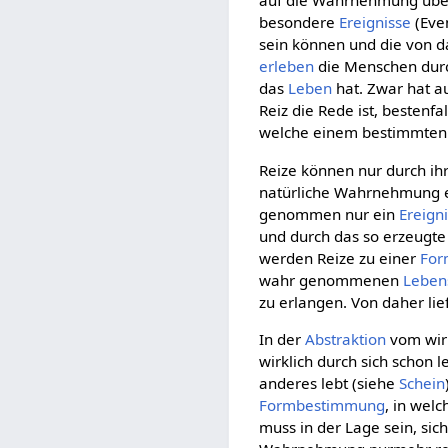
auf die Wahrnehmung übe
besondere
Ereignisse
(Even
sein können und die von 
erleben
die Menschen durc
das
Leben
hat. Zwar hat a
Reiz die Rede ist, bestenf
welche einem bestimmte
Reize können nur durch ih
natürliche Wahrnehmung ein
genommen nur ein
Ereign
und durch das so erzeugt
werden Reize zu einer
For
wahr genommenen
Leben
zu erlangen. Von daher lie
In der
Abstraktion
vom wir
wirklich durch sich schon l
anderes lebt (siehe
Schein
Formbestimmung
, in welc
muss in der Lage sein, sic