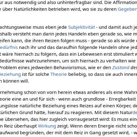
r aus notwendig und also unhinterfragbar sind. Die Affirmation
e über Natürlichkeiten betrieben wird, wo sie zu deren
Gegeben
achtungsweise muss eben jede
Subjektivität
- und damit auch je
eshalb versteht man darin jedes Handeln eben gerade so, wie
ifen kann, die ihren Reizen folgen muss - gerade so als würde
edürfnis
nach ihr und das daraufhin folgende Handeln ohne je
wäre hiernach zu folgern, dass ein Lebewesen erst stimulier
 Bedürfnisse wahrzunehmen, um sich hiernach zu verhalten wie
 Problem eines jedweden Behaviorismus, wie er den
Zustand
de
Beziehung
ist für solche
Theorie
beliebig, so dass sie auch inne
 können will.
ahrnehmung schon von vorn herein etwas anderes als eine Wah
eorie eine an und für sich - wenn auch grundlose - Erregbarkei
ungslose natürliche Beziehung eines Reizes auf einen Körper, de
türlichen Grund hätte, hierauf zu reagieren. Mit diesem Natur
d
e übersehen, das hier zugleich vorraugesetzt wird: Es muss ei
ein Reiz überhaupt
Wirkung
zeigt. Wenn deren Energie nicht scho
ieaufwand begründen, der mit dem Reiz in Gang gesetzt wird, -