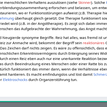
 wie menschlichen Verhaltens auszulösen (siehe
Skinner
). Solche
erblendungszusammenhang erforschen und belassen, um entw
staurieren, wo er Funktionsstörungen aufweist (z.B. Therapie hi
nehmung
überhaupt gleich gesetzt. Die Therapie funktioniert so
det wird (z.B. in der Angsttherapie). Es zeigt sich dabei immer
nschen das Aufgebrachte der Wahrnehmung, das Angst macht
nd Neugierde synonyme Begriffe. Reiz hat alles, was fremd ist 
Reiz zur Anmache wird, bekommt der Begriff sein
reaktionäres
G
 Das Zeichen darf nichts zeigen. Es wäre zu offensichtlich, dass
enschlichen Erkenntnisvermögens durch Enteignung seines Wid
 durch einen Reiz eben auch nur eine unerkannte Reaktion bezwe
as durch Beeindruckung eines Menschen oder einer Ratte bis zu
türlich funktioniert das immer dann, wenn die Verhältnisse eben
damit hantieren. Es macht emfindungslos und löst damit
Schmer
er
Elektroschocks
durch Organzerstöhrung tun.