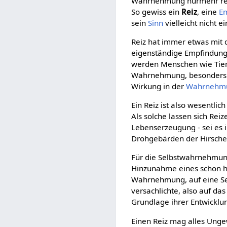
Wahrnehmung nurmehr reiz
So gewiss ein
Reiz
, eine
E
sein
Sinn
vielleicht nicht e
Reiz hat immer etwas mit
eigenständige Empfindung, 
werden Menschen wie Tiere
Wahrnehmung, besonders 
Wirkung in der
Wahrnehm
Ein Reiz ist also wesentlic
Als solche lassen sich Rei
Lebenserzeugung - sei es 
Drohgebärden der Hirsche
Für die Selbstwahrnehmung
Hinzunahme eines schon he
Wahrnehmung, auf eine Selb
versachlichte, also auf da
Grundlage ihrer Entwicklun
Einen Reiz mag alles Unge