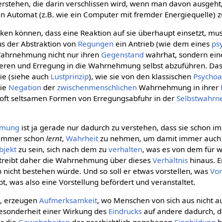
rstehen, die darin verschlissen wird, wenn man davon ausgeht,
 Automat (z.B. wie ein Computer mit fremder Energiequelle) zu
ken können, dass eine Reaktion auf sie überhaupt einsetzt, mu
us der Abstraktion von
Regungen
ein Antrieb (wie dem eines
ps
 Wahrnehmung nicht nur ihren
Gegenstand
wahrhat, sondern eine
eren und Erregung in die Wahrnehmung selbst abzuführen. Das 
ie (siehe auch
Lustprinzip
), wie sie von den klassischen
Psychoa
die
Negation
der
zwischenmenschlichen
Wahrnehmung in ihrer
e oft seltsamen Formen von Erregungsabfuhr in der
Selbstwahr
hmung
ist ja gerade nur dadurch zu verstehen, dass sie schon 
 immer schon
lernt
,
Wahrheit
zu nehmen, um damit immer auch
bjekt
zu sein, sich nach dem zu
verhalten
, was es von dem für 
z treibt daher die Wahrnehmung über dieses
Verhältnis
hinaus. Er
n nicht bestehen würde. Und so soll er etwas vorstellen, was
Vor
bt, was also eine Vorstellung befördert und veranstaltet.
k
, erzeugen
Aufmerksamkeit
, wo Menschen von sich aus nicht 
Besonderheit einer Wirkung des
Eindrucks
auf andere dadurch, d