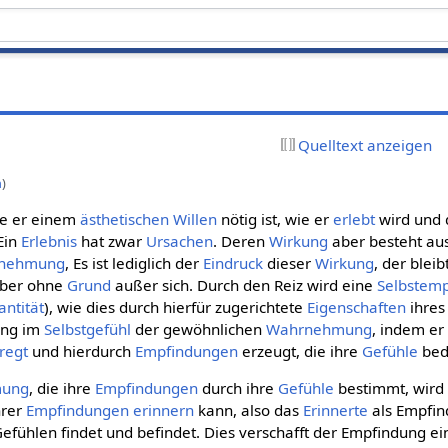
Quelltext anzeigen
n
)
ie er einem
ästhetischen Willen
nötig ist, wie er
erlebt
wird und 
 Ein
Erlebnis
hat zwar
Ursachen
. Deren
Wirkung
aber besteht aus
nehmung
, Es ist lediglich der
Eindruck
dieser
Wirkung
, der bleib
 aber ohne
Grund
außer sich. Durch den Reiz wird eine
Selbstem
ntität
), wie dies durch hierfür zugerichtete
Eigenschaften
ihre
kung im
Selbstgefühl
der gewöhnlichen
Wahrnehmung
, indem er
regt
und hierdurch
Empfindungen
erzeugt, die ihre
Gefühle
bed
mung
, die ihre
Empfindungen
durch ihre
Gefühle
bestimmt, wird 
hrer
Empfindungen
erinnern
kann, also das
Erinnerte
als Empfin
 Gefühlen findet und befindet. Dies verschafft der Empfindung e