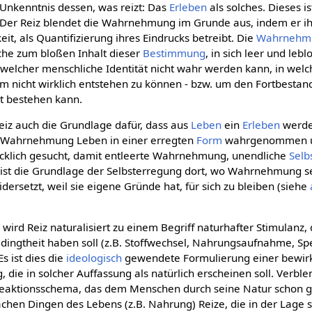
Unkenntnis dessen, was reizt: Das
Erleben
als solches. Dieses i
st. Der Reiz blendet die Wahrnehmung im Grunde aus, indem er i
eit, als Quantifizierung ihres Eindrucks betreibt. Die
Wahrnehm
lche zum bloßen Inhalt dieser
Bestimmung
, in sich leer und leb
n welcher menschliche Identität nicht wahr werden kann, in welc
m nicht wirklich entstehen zu können - bzw. um den Fortbestand
ht bestehen kann.
Reiz auch die Grundlage dafür, dass aus
Leben
ein
Erleben
werde
 Wahrnehmung Leben in einer erregten
Form
wahrgenommen u
ücklich gesucht, damit entleerte Wahrnehmung, unendliche
Sel
 ist die Grundlage der Selbsterregung dort, wo Wahrnehmung se
dersetzt, weil sie eigene Gründe hat, für sich zu bleiben (siehe
e wird Reiz naturalisiert zu einem Begriff naturhafter Stimulanz,
dingtheit haben soll (z.B. Stoffwechsel, Nahrungsaufnahme, Spe
s ist dies die
ideologisch
gewendete Formulierung einer bewi
 die in solcher Auffassung als natürlich erscheinen soll. Verble
Reaktionsschema, das dem Menschen durch seine Natur schon g
chen Dingen des Lebens (z.B. Nahrung) Reize, die in der Lage s