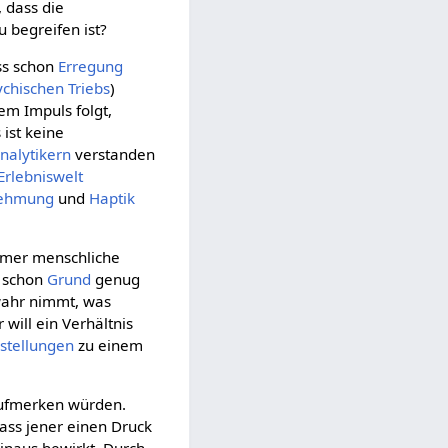
 dass die
 begreifen ist?
ss schon
Erregung
ychischen
Triebs
)
m Impuls folgt,
ist keine
nalytikern
verstanden
Erlebniswelt
nehmung
und
Haptik
immer menschliche
 schon
Grund
genug
wahr nimmt, was
 will ein Verhältnis
stellungen
zu einem
aufmerken würden.
ass jener einen Druck