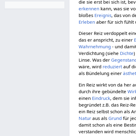
die sie erst bei sich ist, b
erkennen
kann, was sie vo
bloßes
Ereignis
, das von d
Erleben
aber für sich fühl
Dieser Reiz verdoppelt ei
das er anspricht, zu einer
Wahrnehmung
- und dami
Verdichtung (siehe
Dichte
Linse. Was der
Gegenstan
wäre, wird
reduziert
auf d
als Bündelung einer
ästhe
Ein Reiz wirkt von da her a
durch ihre gebündelte
Wir
einen
Eindruck
, dem sie i
begründet z.B. das Reiz-Re
ein Reiz selbst schon als A
Natur
aus als
Grund
für je
damit schon als eine Best
verstanden wird menschlic