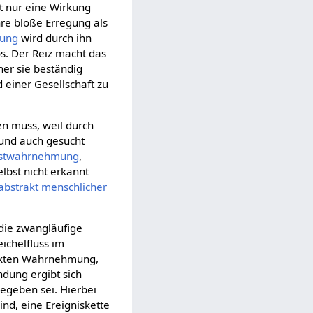
st nur eine Wirkung
hre bloße Erregung als
ung
wird durch ihn
los. Der Reiz macht das
her sie beständig
 einer Gesellschaft zu
n muss, weil durch
nd auch gesucht
bstwahrnehmung
,
lbst nicht erkannt
abstrakt menschlicher
 die zwangläufige
ichelfluss im
rkten Wahrnehmung,
ndung ergibt sich
egeben sei. Hierbei
ind, eine Ereigniskette