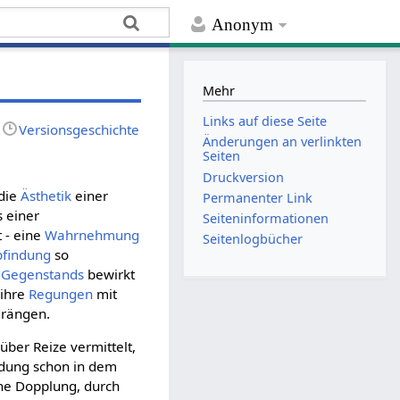
Anonym
Mehr
Links auf diese Seite
Versionsgeschichte
Änderungen an verlinkten
Seiten
Druckversion
die
Ästhetik
einer
Permanenter Link
 einer
Seiten­­informationen
t - eine
Wahrnehmung
Seitenlogbücher
pfindung
so
s
Gegenstands
bewirkt
 ihre
Regungen
mit
rängen.
über Reize vermittelt,
dung schon in dem
ine Dopplung, durch