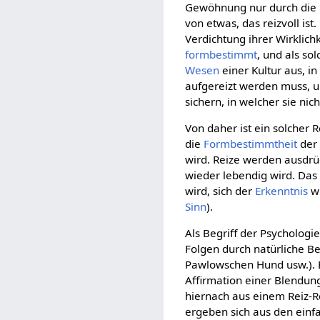
Gewöhnung nur durch die 
von etwas, das reizvoll i
Verdichtung ihrer Wirklichk
formbestimmt
, und als so
Wesen
einer Kultur aus, i
aufgereizt werden muss, u
sichern, in welcher sie nic
Von daher ist ein solcher 
die
Formbestimmtheit
der
wird. Reize werden ausdr
wieder lebendig wird. Das
wird, sich der
Erkenntnis
wi
Sinn
).
Als Begriff der Psychologi
Folgen durch natürliche Be
Pawlowschen Hund usw.). E
Affirmation einer Blendung,
hiernach aus einem Reiz-
ergeben sich aus den einfa