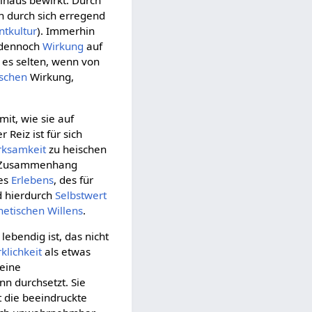
inaus bewirkt. Durch
n durch sich erregend
ntkultur
). Immerhin
dennoch
Wirkung
auf
 es selten, wenn von
ischen
Wirkung,
it, wie sie auf
Reiz ist für sich
ksamkeit
zu heischen
em Zusammenhang
des
Erlebens
, des für
d hierdurch
Selbstwert
hetischen Willens
.
ebendig ist, das nicht
klichkeit
als etwas
 eine
nn durchsetzt. Sie
t die beeindruckte