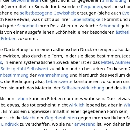
r die
Gewohnheiten
der geschichtlich gegebenen
Sinnbildung
h
ts) vermittelt er Signale für besondere
Regungen
, welche scho
daher eine
selbstbezogene
Gewissheit
erzeugen (siehe auch
Eve
h Reize etwas, was nicht aus ihrer
Lebenstätigkeit
kommt und 
uch jede
Schönheit
ihren Reiz. Aber um wirkliche
Schönheit
geht
alls von einer ausgefallenen Schönheit, einer besonderen
ästhet
n
Erleben
zukommt.
re Darbietungsform einen ästhetischen Druck erzeugen, also dam
wirken, also durch die Form, in der sie diese bestimmen. Jeder 
is
, in einem systematischen Zweck aber ist er das
Mittel
,
Aufmer
e
Selbstgefühl
Selbstwert
zu bilden und zu bestärken. In dies
mbestimmung
der
Wahrnehmung
und hierdurch das Medium 
s
, die Bedingung also,
Lebenswerte
konstatieren zu können un
fern sie auch das Material der
Selbstverwirklichung
und des
äst
klichen
Leben
kann im Erleben nur eines wahr sein: Dass etwas l
ebt, etwas, das tot erscheint, nicht
wirklich
lebend ist, aber in
Wir
). Es muss ein ungewisser Inhalt in einer gegebenen Form sein,
her sich die
Macht
der
Gegebenheiten
gegen ihren wirklichen Si
h
Eindruck
zu verschaffen, wo sie nur
anwesend
ist. Von daher is