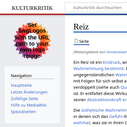
kulturkritik
Reiz
Seite
(Weitergeleitet von
Sinnesreize
Ein Reiz ist ein
Eindruck
, w
Wahrnehmung
bestimmt
.
ungegenständlichen
Wahr
Navigation
mit Folgen für sich selbst
Hauptseite
verdoppelt (siehe auch
Qua
Letzte Änderungen
ist. Er entfaltet diese Wir
Zufällige Seite
seiner
Abstraktionskraft
er
Hilfe zu MediaWiki
Die
ästhetische
Wahrneh
Spezialseiten
in denen sich das
Gefühl
i
wahrhat
, was sie in ihren