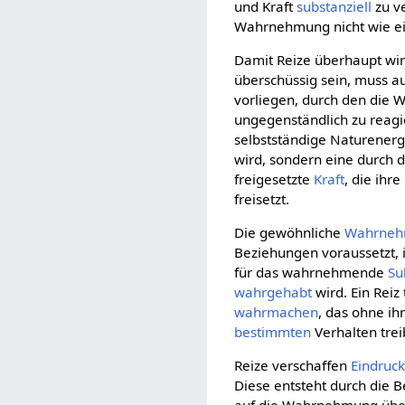
und Kraft
substanziell
zu ve
Wahrnehmung nicht wie ein
Damit Reize überhaupt wir
überschüssig sein, muss a
vorliegen, durch den die
ungegenständlich zu reagi
selbstständige Naturenerg
wird, sondern eine durch 
freigesetzte
Kraft
, die ihr
freisetzt.
Die gewöhnliche
Wahrne
Beziehungen voraussetzt,
für das wahrnehmende
Su
wahrgehabt
wird. Ein Rei
wahrmachen
, das ohne ih
bestimmten
Verhalten trei
Reize verschaffen
Eindruc
Diese entsteht durch die 