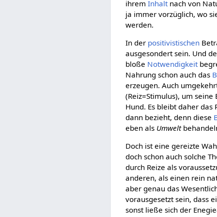
ihrem
Inhalt
nach von Natu
ja immer vorzüglich, wo si
werden.
In der
positivistischen
Betr
ausgesondert sein. Und d
bloße
Notwendigkeit
begre
Nahrung schon auch das
B
erzeugen. Auch umgekehrt 
(Reiz=Stimulus), um seine
Hund. Es bleibt daher das
dann bezieht, denn diese
eben als
Umwelt
behandeln
Doch ist eine gereizte W
doch schon auch solche Th
durch Reize als voraussetz
anderen, als einen rein na
aber genau das Wesentlich
vorausgesetzt sein, dass 
sonst ließe sich der Eneg