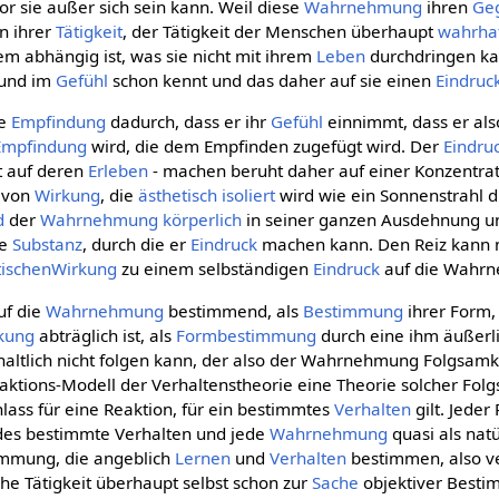
evor sie außer sich sein kann. Weil diese
Wahrnehmung
ihren
Ge
n ihrer
Tätigkeit
, der Tätigkeit der Menschen überhaupt
wahrha
em abhängig ist, was sie nicht mit ihrem
Leben
durchdringen kan
t und im
Gefühl
schon kennt und das daher auf sie einen
Eindruc
ne
Empfindung
dadurch, dass er ihr
Gefühl
einnimmt, dass er al
Empfindung
wird, die dem Empfinden zugefügt wird. Der
Eindru
t auf deren
Erleben
- machen beruht daher auf einer Konzentrat
) von
Wirkung
, die
ästhetisch
isoliert
wird wie ein Sonnenstrahl d
d
der
Wahrnehmung
körperlich
in seiner ganzen Ausdehnung 
ie
Substanz
, durch die er
Eindruck
machen kann. Den Reiz kann 
tischen
Wirkung
zu einem selbständigen
Eindruck
auf die Wahr
uf die
Wahrnehmung
bestimmend, als
Bestimmung
ihrer Form,
kung
abträglich ist, als
Formbestimmung
durch eine ihm äußerl
nhaltlich nicht folgen kann, der also der Wahrnehmung Folgsamk
aktions-Modell der Verhaltenstheorie eine Theorie solcher Folg
nlass für eine Reaktion, für ein bestimmtes
Verhalten
gilt. Jeder 
des bestimmte Verhalten und jede
Wahrnehmung
quasi als nat
immung, die angeblich
Lernen
und
Verhalten
bestimmen, also v
he Tätigkeit überhaupt selbst schon zur
Sache
objektiver Besti