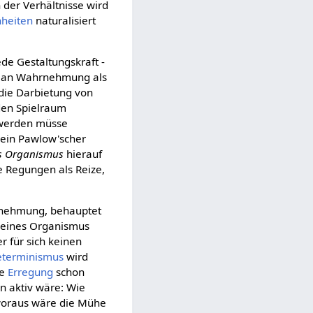
 der Verhältnisse wird
heiten
naturalisiert
de Gestaltungskraft -
 man Wahrnehmung als
 die Darbietung von
den Spielraum
t werden müsse
 ein Pawlow'scher
s Organismus
hierauf
re Regungen als Reize,
rnehmung, behauptet
t eines Organismus
r für sich keinen
eterminismus
wird
ne
Erregung
schon
n aktiv wäre: Wie
 woraus wäre die Mühe