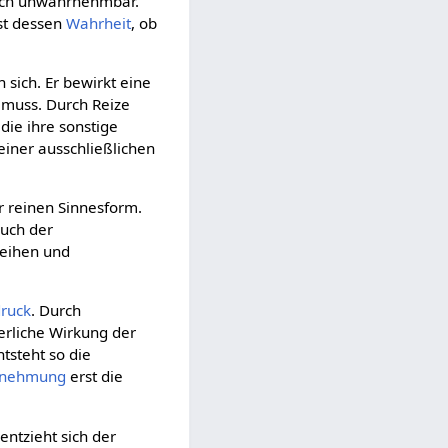
ich unwahrnehmbar.
ist dessen
Wahrheit
, ob
 sich. Er bewirkt eine
n muss. Durch Reize
 die ihre sonstige
einer ausschließlichen
 reinen Sinnesform.
auch der
weihen und
druck
. Durch
erliche Wirkung der
tsteht so die
rnehmung
erst die
ntzieht sich der