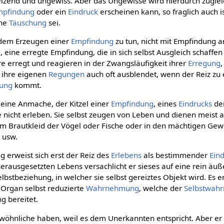
end und ungewiss. Aber das Ungewisse wird hierdurch zugle
mpfindung
oder ein
Eindruck
erscheinen kann, so fraglich auch 
ine
Täuschung
sei.
 dem Erzeugen einer
Empfindung
zu tun, nicht mit Empfindung an
eine erregte Empfindung, die in sich selbst Ausgleich schaffe
 erregt und reagieren in der Zwangsläufigkeit ihrer
Erregung
,
ihre eigenen
Regungen
auch oft ausblendet, wenn der Reiz zu 
ung
kommt.
h eine Anmache, der Kitzel einer
Empfindung
, eines
Eindrucks
der
ze nicht erleben. Sie selbst zeugen von Leben und dienen meist 
im Brautkleid der Vögel oder Fische oder in den mächtigen Ge
 usw.
 erweist sich erst der Reiz des
Erlebens
als bestimmender
Ein
rausgesetzten Lebens versachlicht er sieses auf eine rein äuß
stbeziehung, in welcher sie selbst gereiztes Objekt wird. Es en
s Organ selbst reduzierte
Wahrnehmung
, welche der
Selbstwah
g bereitet.
wöhnliche haben, weil es dem Unerkannten entspricht. Aber er e