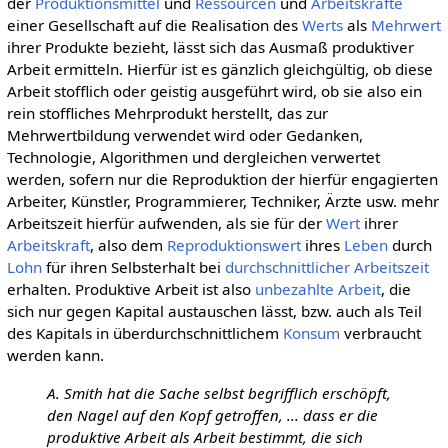
der
Produktionsmittel
und
Ressourcen
und
Arbeitskräfte
einer Gesellschaft auf die Realisation des
Werts
als
Mehrwert
ihrer Produkte bezieht, lässt sich das Ausmaß produktiver
Arbeit ermitteln. Hierfür ist es gänzlich gleichgültig, ob diese
Arbeit stofflich oder geistig ausgeführt wird, ob sie also ein
rein stoffliches Mehrprodukt herstellt, das zur
Mehrwertbildung verwendet wird oder Gedanken,
Technologie, Algorithmen und dergleichen verwertet
werden, sofern nur die Reproduktion der hierfür engagierten
Arbeiter, Künstler, Programmierer, Techniker, Ärzte usw. mehr
Arbeitszeit hierfür aufwenden, als sie für der
Wert
ihrer
Arbeitskraft
, also dem
Reproduktionswert
ihres
Leben
durch
Lohn
für ihren Selbsterhalt bei
durchschnittlicher
Arbeitszeit
erhalten. Produktive Arbeit ist also
unbezahlte Arbeit
, die
sich nur gegen Kapital austauschen lässt, bzw. auch als Teil
des Kapitals in überdurchschnittlichem
Konsum
verbraucht
werden kann.
A. Smith hat die Sache selbst begrifflich erschöpft,
den Nagel auf den Kopf getroffen, ... dass er die
produktive Arbeit als Arbeit bestimmt, die sich