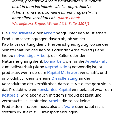
Macht, produktive Arbeiter anzuwenden, durchaus
nicht in dem Verhältnis, wie ich unproduktive
Arbeiter anwende, sondern nimmt umgekehrt in
demselben Verhältnis ab.
(Marx-Engels-
Werke(Marx-Engels-Werke 26.1, Seite 380*f)
Die
Produktivität
einer
Arbeit
hängt unter kapitalistischen
Produktionsbedingungen davon ab, ob sie der
Kapitalverwertung dient. Hierbei ist gleichgültig, ob sie der
Selbsterhaltung des Kapitals oder der Arbeitskraft (siehe
hierzu
notwendige Arbeit
), der Kultur oder der
Naturaneignung dient.
Lohnarbeit
, die für die
Arbeitskraft
zum Selbsterhalt (siehe
Reproduktion
) notwendig ist, ist
produktiv, wenn sie dem
Kapital
Mehrwert
verschafft, und
unproduktiv, wenn sie eine
Dienstleistung
an der
Reproduktion der Verhältnisse darstellt. Als diese geht sie in
das Produkt wie ein
konstantes Kapital
ein, belastet zwar den
Kostpreis
, wird aber auch mit dem Produkt bezahlt und
verbraucht. Es ist oft eine
Arbeit
, die selbst keine
Produktform haben muss, also als
Ware
überhaupt nicht
stofflich existiert (z.B. Transportleistungen,