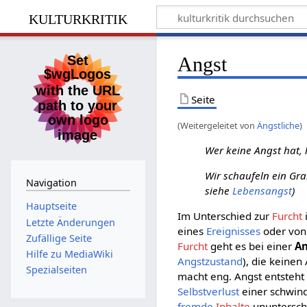
kulturkritik
Angst
Seite
(Weitergeleitet von
Ängstliche
)
Wer keine Angst hat, 
Wir schaufeln ein Gra
Navigation
siehe
Lebensangst
)
Hauptseite
Im Unterschied zur
Furcht
Letzte Änderungen
eines
Ereignisses
oder von
Zufällige Seite
Furcht
geht es bei einer
A
Hilfe zu MediaWiki
Angstzustand
), die keinen
Spezialseiten
macht eng. Angst entsteh
Selbstverlust
einer schwi
fremde
Inhalte
ununtersche