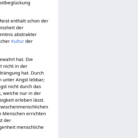
bstbeglückung
Meist enthält schon der
issheit der
ntnis abstrakter
lcher
Kultur
der
ewahrt hat. Die
nicht in der
edrängung hat. Durch
 unter Angst lebbar;
gst nicht durch das
, welche nur in der
gkeit erleben lässt.
 zwischenmenschlichen
n Menschen errichten
t der
ogenheit menschliche