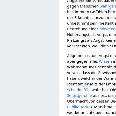
Angst enthält somit das 
gegen Menschen
wahrgeh
bestimmten Gefühlen beruht
der Erkenntnis unzugänglich
unbestimmt sein, besteht 
Bedrohung eines
notwend
Höhenangst als Angst, den 
Platzangst als Angst, keine
vor Insekten, weil die Ver
Allgemein ist die Angst e
aber gegen alles
Wissen
is
Wahrnehmungsidentität, die
voraus, dass die Gewissh
haben, welcher der Wahrne
Identität jenseits der Emp
Schuldgefühl
wahr hat. Di
Selbstgefühle
auslöst, die
Übermacht von dessen Bedr
Panikattacke
). Manchmal 
wieder aufzuheben; manchm