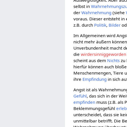
selbst in
Wahrnehmungszu
der
Wahrnehmung
(siehe
voraus. Dieser entsteht in
z.B. durch
Politik
,
Bilder
ode
Im Allgemeinen wird Angs
nicht mehr äußern können,
Unverbundenheit macht des
die
wirdersinniggeworden
scheint aus dem
Nichts
zu 
hierfür können auch bloße
Menschenmengen, Tiere u.a
ihre
Empfindung
in sich a
Angst ist als Wahrnehmun
Gefühl
, das sich in der Wei
empfinden
muss (z.B. als 
Beklemmungsgefühl
erleb
unterscheidet, dass sie k
unmittelbar betrifft. Die 