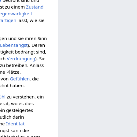
gst zu einem
Zustand
egenwärtigkeit
ärtigen
lässt, wie sie
en und sie ihren Sinn
h
Lebensangst
). Deren
igkeit bedrängt sind,
auch
Verdrängung
). Sie
u betreiben. Anlass
ne Plätze,
 von
Gefühlen
, die
öhnt haben.
ühl
zu verstehen, ein
rät, wo es dies
ein gesteigertes
tlich darin
ene
Identität
Angst kann die