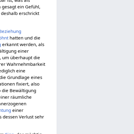
ar ist, was als
h gesagt ein Gefühl,
deshalb erschrickt
 Beziehung
öhnt
hatten und die
g
erkannt werden, als
ältigung einer
, um überhaupt die
hrer Wahrnehmbarkeit
lediglich eine
 die Grundlage eines
tionen fixiert, also
wo die Bewältigung
einer räumliche
 anerzogenen
htung
einer
s dessen Verlust sehr