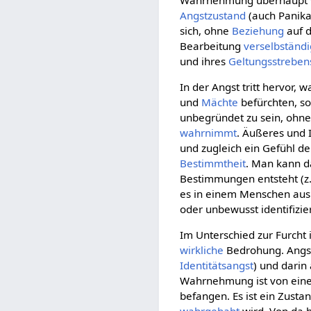
Wahrnehmung überhaupt vol
Angstzustand
(auch Panika
sich, ohne
Beziehung
auf 
Bearbeitung
verselbständi
und ihres
Geltungsstreben
In der Angst tritt hervor
und
Mächte
befürchten, s
unbegründet zu sein, ohne
wahrnimmt
. Äußeres und 
und zugleich ein Gefühl d
Bestimmtheit
. Man kann d
Bestimmungen entsteht (z.B
es in einem Menschen auslös
oder unbewusst identifizier
Im Unterschied zur Furcht i
wirkliche
Bedrohung. Angst
Identitätsangst
) und darin
Wahrnehmung ist von einer
befangen. Es ist ein Zust