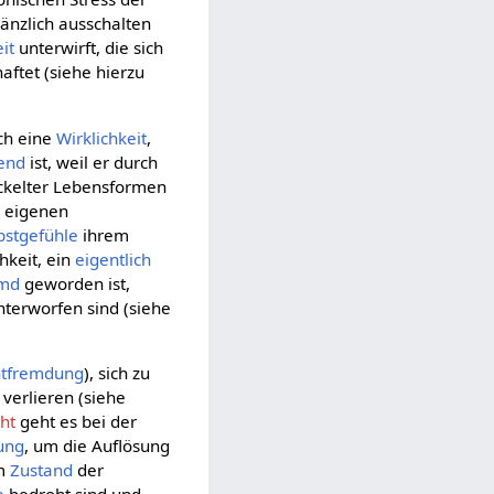
änzlich ausschalten
it
unterwirft, die sich
aftet (siehe hierzu
ch eine
Wirklichkeit
,
end
ist, weil er durch
ickelter Lebensformen
 eigenen
bstgefühle
ihrem
hkeit, ein
eigentlich
emd
geworden ist,
terworfen sind (siehe
ntfremdung
), sich zu
 verlieren (siehe
ht
geht es bei der
ung
, um die Auflösung
em
Zustand
der
e
bedroht sind und