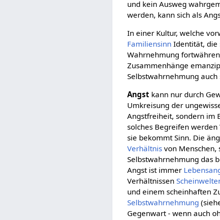
und kein Ausweg wahrgema
werden, kann sich als An
In einer Kultur, welche v
Familiensinn
Identität, die
Wahrnehmung fortwährend b
Zusammenhänge emanzipiert
Selbstwahrnehmung auch s
Angst
kann nur durch Gewi
Umkreisung der ungewissen
Angstfreiheit, sondern im
solches Begreifen werden 
sie bekommt Sinn. Die äng
Verhältnis
von Menschen, 
Selbstwahrnehmung das bed
Angst ist immer
Lebensan
Verhältnissen
Scheinwelte
und einem scheinhaften Zu
Selbstwahrnehmung
(sieh
Gegenwart - wenn auch o