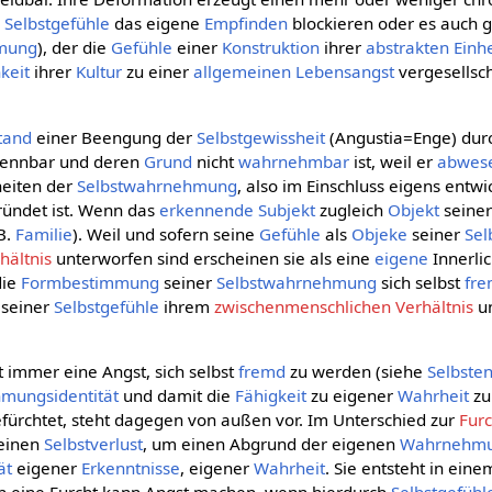
n
Selbstgefühle
das eigene
Empfinden
blockieren oder es auch g
mung
), der die
Gefühle
einer
Konstruktion
ihrer
abstrakten
Einhe
keit
ihrer
Kultur
zu einer
allgemeinen
Lebensangst
vergesellsch
tand
einer Beengung der
Selbstgewissheit
(Angustia=Enge) dur
kennbar und deren
Grund
nicht
wahrnehmbar
ist, weil er
abwes
eiten der
Selbstwahrnehmung
, also im Einschluss eigens entw
ündet ist. Wenn das
erkennende
Subjekt
zugleich
Objekt
seiner
.B.
Familie
). Weil und sofern seine
Gefühle
als
Objeke
seiner
Sel
hältnis
unterworfen sind erscheinen sie als eine
eigene
Innerlic
die
Formbestimmung
seiner
Selbstwahrnehmung
sich selbst
fr
seiner
Selbstgefühle
ihrem
zwischenmenschlichen Verhältnis
un
 immer eine Angst, sich selbst
fremd
zu werden (siehe
Selbste
mungsidentität
und damit die
Fähigkeit
zu eigener
Wahrheit
zu
fürchtet, steht dagegen von außen vor. Im Unterschied zur
Furc
 einen
Selbstverlust
, um einen Abgrund der eigenen
Wahrnehm
ät
eigener
Erkenntnisse
, eigener
Wahrheit
. Sie entsteht in ein
ch eine Furcht kann Angst machen, wenn hierdurch
Selbstgefühl