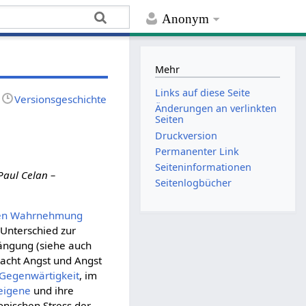
Anonym
Mehr
Links auf diese Seite
Versionsgeschichte
Änderungen an verlinkten
Seiten
Druckversion
Permanenter Link
Seiten­­informationen
Paul Celan –
Seitenlogbücher
en
Wahrnehmung
 Unterschied zur
ängung (siehe auch
macht Angst und Angst
Gegenwärtigkeit
, im
eigene
und ihre
nischen Stress der