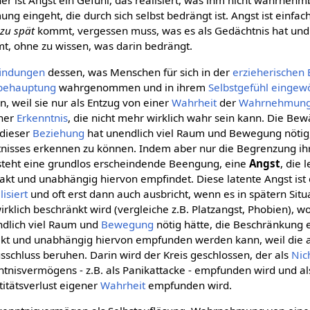
er ist Angst ein Gefühl, das realisiert, was ihm nicht wahrnehmb
g eingeht, die durch sich selbst bedrängt ist. Angst ist einfac
g
zu spät
kommt, vergessen muss, was es als Gedächtnis hat und 
, ohne zu wissen, was darin bedrängt.
indungen
dessen, was Menschen für sich in der
erzieherischen
tbehauptung
wahrgenommen und in ihrem
Selbstgefühl
eingew
n, weil sie nur als Entzug von einer
Wahrheit
der
Wahrnehmun
ener
Erkenntnis
, die nicht mehr wirklich wahr sein kann. Die Bew
 dieser
Beziehung
hat unendlich viel Raum und Bewegung nötig
tnisses erkennen zu können. Indem aber nur die Begrenzung i
eht eine grundlos erscheindende Beengung, eine
Angst
, die 
kt und unabhängig hiervon empfindet. Diese latente Angst ist
lisiert
und oft erst dann auch ausbricht, wenn es in spätern Situa
wirklich beschränkt wird (vergleiche z.B. Platzangst, Phobien), 
ndlich viel Raum und
Bewegung
nötig hätte, die Beschränkung 
akt und unabhängig hiervon empfunden werden kann, weil die
schluss beruhen. Darin wird der Kreis geschlossen, der als
Nic
tnisvermögens - z.B. als Panikattacke - empfunden wird und al
ntitätsverlust eigener
Wahrheit
empfunden wird.