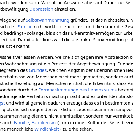
cht werden kann. Wo solche Auswege aber auf Dauer zur Sel
gstbewältigung
Depression
einstellen.
orwiegend auf
Selbstwahrnehmung
gründet, ist das nicht selten. 
 sich der
Familie
nicht wirklich leben lässt und die daher die Gew
edrängt - solange, bis sich das Erkenntnisvermögen zur Erken
 hat. Damit allerdings wird die abstrakte Sinnvermittlung so
elbst erkannt.
ssheit verlassen werden, welche sich gegen ihre Abstraktion b
 Wahrnehmung ist ein Prozess der Angstbewältigung. Er endet 
 Begreifen des
Grundes
, welchen Angst in der übersinnlichen B
Verhältnisse von Menschen nicht mehr gemieden, sondern auch
stliche Beziehung auf Menschen enthält die Erkenntnis, dass An
sondern durch die
Formbestimmungeines
Lebensraums
besteht
rängende Verhältnis mächtig macht und es unter Identitätslosi
gst
und wird allgemein dadurch erzeugt dass es in bestimmten
n
gibt, die sich gegen den wirklichen Lebenszusammenhang vo
sammenhang dienen, nicht unmittelbar, sondern nur vermittels
e auch
Familie
,
Familiensinn
), um in einer Kultur der Selbstbez
hne menschliche
Wirklichkeit
- zu erheischen.