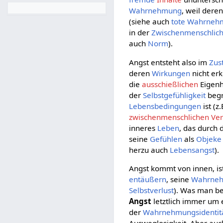
Wahrnehmung
, weil dere
(siehe auch
tote Wahrneh
in der
Zwischenmenschlich
auch
Norm
).
Angst entsteht also im
Zus
deren
Wirkungen
nicht er
die
ausschießlichen
Eigenh
der
Selbstgefühligkeit
begr
Lebensbedingungen
ist (z
zwischenmenschlichen Ver
inneres
Leben
, das durch 
seine
Gefühlen
als
Objeke
herzu auch
Lebensangst
).
Angst kommt von innen, ist
entäußern
, seine
Wahrneh
Selbstverlust
). Was man be
Angst
letztlich immer um
der
Wahrnehmungsidentit
Ausweglosigkeit. Aber au