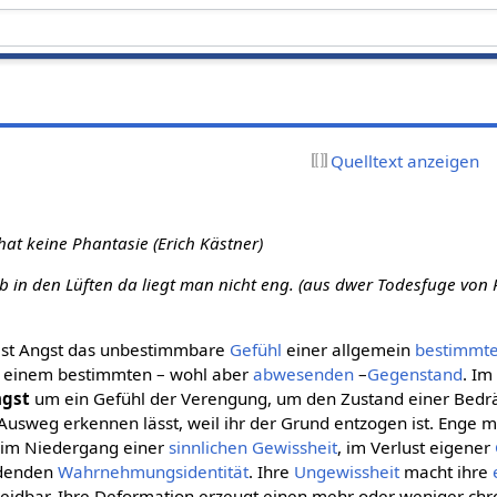
Quelltext anzeigen
hat keine Phantasie (Erich Kästner)
b in den Lüften da liegt man nicht eng. (aus dwer Todesfuge von 
ist Angst das unbestimmbare
Gefühl
einer allgemein
bestimmt
 einem bestimmten – wohl aber
abwesenden
–
Gegenstand
. Im
ngst
um ein Gefühl der Verengung, um den Zustand einer Bedr
 Ausweg erkennen lässt, weil ihr der Grund entzogen ist. Enge 
t im Niedergang einer
sinnlichen Gewissheit
, im Verlust eigener
ndenden
Wahrnehmungsidentität
. Ihre
Ungewissheit
macht ihre
idbar. Ihre Deformation erzeugt einen mehr oder weniger chro