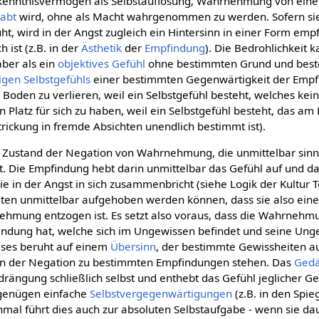
Erkenntnisvermögen als Selbstauflösung, Wahrnehmung von ei
abt
wird, ohne als Macht wahrgenommen zu werden. Sofern si
, wird in der Angst zugleich ein Hintersinn in einer Form emp
 ist (z.B. in der
Ästhetik
der
Empfindung
). Die Bedrohlichkeit k
aber als ein
objektives Gefühl
ohne bestimmten Grund und beste
igen
Selbstgefühls
einer bestimmten Gegenwärtigkeit der Empfi
Boden zu verlieren, weil ein Selbstgefühl besteht, welches kei
n Platz für sich zu haben, weil ein Selbstgefühl besteht, das am 
strickung in fremde Absichten unendlich bestimmt ist).
in Zustand der Negation von Wahrnehmung, die unmittelbar sinn
t. Die Empfindung hebt darin unmittelbar das Gefühl auf und da
 in der Angst in sich zusammenbricht (siehe Logik der Kultur Tei
eiten unmittelbar aufgehoben werden können, dass sie also e
hmung entzogen ist. Es setzt also voraus, dass die Wahrnehmu
findung hat, welche sich im Ungewissen befindet und seine Unge
eses beruht auf einem
Übersinn
, der bestimmte Gewissheiten au
 in der Negation zu bestimmten Empfindungen stehen. Das
Gedä
ängung schließlich selbst und enthebt das Gefühl jeglicher Ge
genügen einfache
Selbstvergegenwärtigungen
(z.B. in den Spie
al führt dies auch zur absoluten Selbstaufgabe - wenn sie da