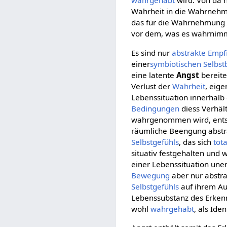
wahrgehabt
wird. Von da h
Wahrheit in die Wahrnehmun
das für die Wahrnehmun
vor dem, was es wahrnimmt
Es sind nur
abstrakte
Empf
einer
symbiotischen Selbs
eine latente
Angst
bereite
Verlust der
Wahrheit
, eig
Lebenssituation innerhalb
Bedingungen
diess Verhäl
wahrgenommen wird, entst
räumliche Beengung abstra
Selbstgefühls
, das sich
tota
situativ festgehalten und 
einer Lebenssituation une
Bewegung
aber nur abstr
Selbstgefühls
auf ihrem Aus
Lebenssubstanz des Erkenn
wohl
wahrgehabt
, als Ide