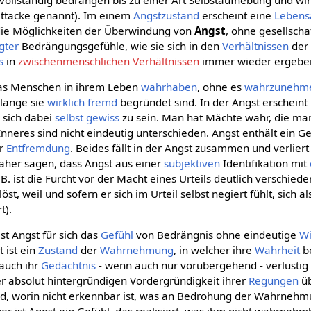
lständig bedrängen bis zu einer Art Selbstaufhebung und wir
ttacke genannt). Im einem
Angstzustand
erscheint eine
Lebens
die Möglichkeiten der Überwindung von
Angst
, ohne gesellscha
gter
Bedrängungsgefühle, wie sie sich in den
Verhältnissen
de
s
in
zwischenmenschlichen Verhältnissen
immer wieder ergebe
, was Menschen in ihrem Leben
wahrhaben
, ohne es
wahrzunehm
olange sie
wirklich
fremd
begründet sind. In der Angst erschein
 sich dabei
selbst gewiss
zu sein. Man hat Mächte wahr, die man
Inneres sind nicht eindeutig unterschieden. Angst enthält ein G
er
Entfremdung
. Beides fällt in der Angst zusammen und verlier
aher sagen, dass Angst aus einer
subjektiven
Identifikation mit
. ist die Furcht vor der Macht eines Urteils deutlich verschiede
t, weil und sofern er sich im Urteil selbst negiert fühlt, sich 
t).
st Angst für sich das
Gefühl
von Bedrängnis ohne eindeutige
Wi
 ist ein
Zustand
der
Wahrnehmung
, in welcher ihre
Wahrheit
be
 auch ihr
Gedächtnis
- wenn auch nur vorübergehend - verlustig 
 absolut hintergründigen Vordergründigkeit ihrer
Regungen
üb
and, worin nicht erkennbar ist, was an Bedrohung der Wahrnehm