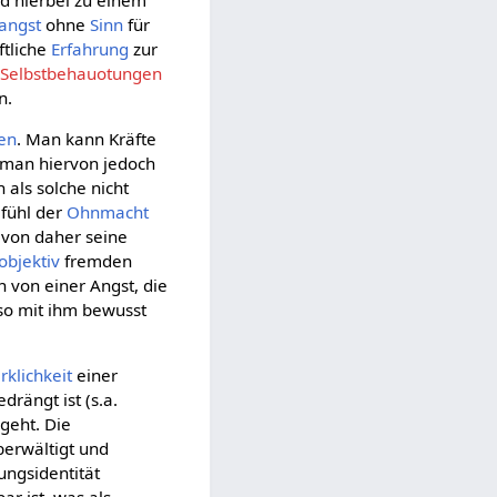
d hierbei zu einem
angst
ohne
Sinn
für
ftliche
Erfahrung
zur
r
Selbstbehauotungen
n.
en
. Man kann Kräfte
t man hiervon jedoch
 als solche nicht
efühl der
Ohnmacht
t von daher seine
objektiv
fremden
n von einer Angst, die
also mit ihm bewusst
rklichkeit
einer
drängt ist (s.a.
geht. Die
erwältigt und
ungsidentität