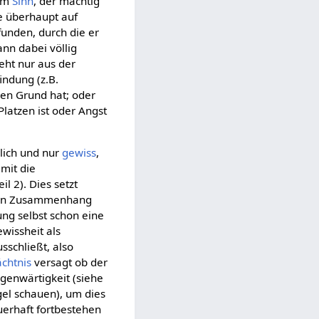
nem
Sinn
, der mächtig
e überhaupt auf
funden, durch die er
ann dabei völlig
ht nur aus der
ndung (z.B.
nen Grund hat; oder
Platzen ist oder Angst
lich und nur
gewiss
,
mit die
l 2). Dies setzt
inen Zusammenhang
ng selbst schon eine
wissheit als
sschließt, also
chtnis
versagt ob der
genwärtigkeit (siehe
gel schauen), um dies
uerhaft fortbestehen