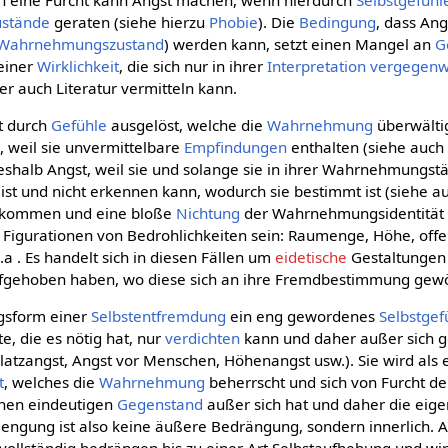
stände
geraten (siehe hierzu
Phobie
). Die
Bedingung
, dass An
Wahrnehmungszustand
) werden kann, setzt einen Mangel an
G
 einer
Wirklichkeit
, die sich nur in ihrer
Interpretation
vergegenw
r auch Literatur vermitteln kann.
t durch
Gefühle
ausgelöst, welche die
Wahrnehmung
überwältig
 weil sie unvermittelbare
Empfindungen
enthalten (siehe auc
halb Angst, weil sie und solange sie in ihrer Wahrnehmungstät
ist und nicht erkennen kann, wodurch sie bestimmt ist (siehe 
kommen und eine bloße
Nichtung
der Wahrnehmungsidentität z
 Figurationen von Bedrohlichkeiten sein: Raumenge, Höhe, offe
 . Es handelt sich in diesen Fällen um
eidetische
Gestaltungen
ufgehoben haben, wo diese sich an ihre Fremdbestimmung gew
gsform einer
Selbstentfremdung
ein eng gewordenes
Selbstgef
te, die es nötig hat, nur
verdichten
kann und daher außer sich ge
Platzangst, Angst vor Menschen, Höhenangst usw.). Sie wird als 
t
, welches die
Wahrnehmung
beherrscht und sich von Furcht deu
einen eindeutigen
Gegenstand
außer sich hat und daher die eig
Beengung ist also keine äußere Bedrängung, sondern innerlich. 