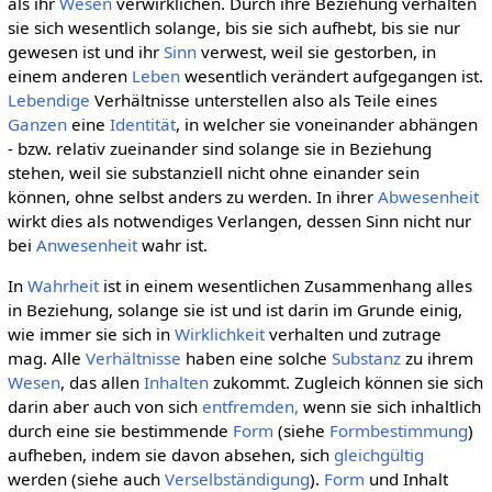
als ihr
Wesen
verwirklichen. Durch ihre Beziehung verhalten
sie sich wesentlich solange, bis sie sich aufhebt, bis sie nur
gewesen ist und ihr
Sinn
verwest, weil sie gestorben, in
einem anderen
Leben
wesentlich verändert aufgegangen ist.
Lebendige
Verhältnisse unterstellen also als Teile eines
Ganzen
eine
Identität
, in welcher sie voneinander abhängen
- bzw. relativ zueinander sind solange sie in Beziehung
stehen, weil sie substanziell nicht ohne einander sein
können, ohne selbst anders zu werden. In ihrer
Abwesenheit
wirkt dies als notwendiges Verlangen, dessen Sinn nicht nur
bei
Anwesenheit
wahr ist.
In
Wahrheit
ist in einem wesentlichen Zusammenhang alles
in Beziehung, solange sie ist und ist darin im Grunde einig,
wie immer sie sich in
Wirklichkeit
verhalten und zutrage
mag. Alle
Verhältnisse
haben eine solche
Substanz
zu ihrem
Wesen
, das allen
Inhalten
zukommt. Zugleich können sie sich
darin aber auch von sich
entfremden,
wenn sie sich inhaltlich
durch eine sie bestimmende
Form
(siehe
Formbestimmung
)
aufheben, indem sie davon absehen, sich
gleichgültig
werden (siehe auch
Verselbständigung
).
Form
und Inhalt