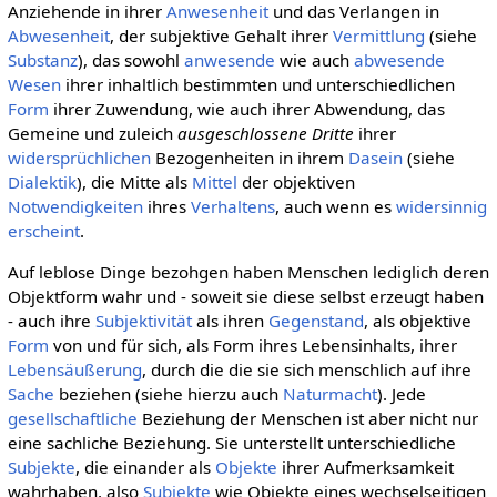
Anziehende in ihrer
Anwesenheit
und das Verlangen in
Abwesenheit
, der subjektive Gehalt ihrer
Vermittlung
(siehe
Substanz
), das sowohl
anwesende
wie auch
abwesende
Wesen
ihrer inhaltlich bestimmten und unterschiedlichen
Form
ihrer Zuwendung, wie auch ihrer Abwendung, das
Gemeine und zuleich
ausgeschlossene Dritte
ihrer
widersprüchlichen
Bezogenheiten in ihrem
Dasein
(siehe
Dialektik
), die Mitte als
Mittel
der objektiven
Notwendigkeiten
ihres
Verhaltens
, auch wenn es
widersinnig
erscheint
.
Auf leblose Dinge bezohgen haben Menschen lediglich deren
Objektform wahr und - soweit sie diese selbst erzeugt haben
- auch ihre
Subjektivität
als ihren
Gegenstand
, als objektive
Form
von und für sich, als Form ihres Lebensinhalts, ihrer
Lebensäußerung
, durch die die sie sich menschlich auf ihre
Sache
beziehen (siehe hierzu auch
Naturmacht
). Jede
gesellschaftliche
Beziehung der Menschen ist aber nicht nur
eine sachliche Beziehung. Sie unterstellt unterschiedliche
Subjekte
, die einander als
Objekte
ihrer Aufmerksamkeit
wahrhaben, also
Subjekte
wie Objekte eines wechselseitigen