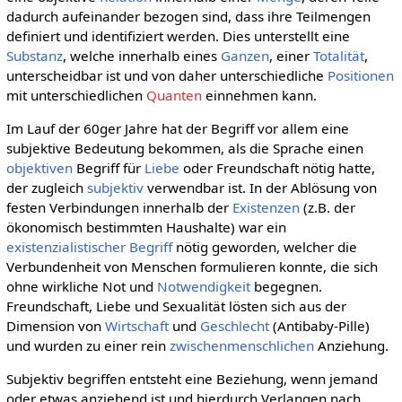
dadurch aufeinander bezogen sind, dass ihre Teilmengen
definiert und identifiziert werden. Dies unterstellt eine
Substanz
, welche innerhalb eines
Ganzen
, einer
Totalität
,
unterscheidbar ist und von daher unterschiedliche
Positionen
mit unterschiedlichen
Quanten
einnehmen kann.
Im Lauf der 60ger Jahre hat der Begriff vor allem eine
subjektive Bedeutung bekommen, als die Sprache einen
objektiven
Begriff für
Liebe
oder Freundschaft nötig hatte,
der zugleich
subjektiv
verwendbar ist. In der Ablösung von
festen Verbindungen innerhalb der
Existenzen
(z.B. der
ökonomisch bestimmten Haushalte) war ein
existenzialistischer
Begriff
nötig geworden, welcher die
Verbundenheit von Menschen formulieren konnte, die sich
ohne wirkliche Not und
Notwendigkeit
begegnen.
Freundschaft, Liebe und Sexualität lösten sich aus der
Dimension von
Wirtschaft
und
Geschlecht
(Antibaby-Pille)
und wurden zu einer rein
zwischenmenschlichen
Anziehung.
Subjektiv begriffen entsteht eine Beziehung, wenn jemand
oder etwas anziehend ist und hierdurch Verlangen nach