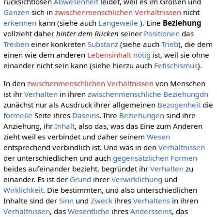
rücksichtlosen
Abwesenheit
leidet, weil es im Großen und
Ganzen
sich in
zwischenmenschlichen Verhältnissen
nicht
erkennen
kann (siehe auch
Langeweile
). Eine
Beziehung
vollzieht daher
hinter dem Rücken
seiner
Positionen
das
Treiben
einer konkreten
Substanz
(siehe auch
Trieb
), die dem
einen wie dem anderen
Lebensinhalt
nötig
ist, weil sie ohne
einander nicht sein kann (siehe hierzu auch
Fetischismus
).
In den
zwischenmenschlichen Verhältnissen
von Menschen
ist ihr
Verhalten
in ihren
zwischenmenschliche Beziehungdn
zunächst nur als Ausdruck ihrer allgemeinen
Bezogenheit
die
formelle
Seite ihres
Daseins
. Ihre
Beziehungen
sind ihre
Anziehung, ihr
Inhalt
, also das, was das Eine zum Anderen
zieht weil es verbindet und daher seinem
Wesen
entsprechend verbindlich ist. Und was in den
Verhältnissen
der unterschiedlichen und auch
gegensätzlichen
Formen
beides aufeinander bezieht, begründet ihr
Verhalten
zu
einander. Es ist der
Grund
ihrer
Verwirklichung
und
Wirklichkeit
. Die bestimmten, und also unterschiedlichen
Inhalte sind der
Sinn
und
Zweck
ihres
Verhaltens
in ihren
Verhältnissen
, das
Wesentliche
ihres
Andersseins
, das