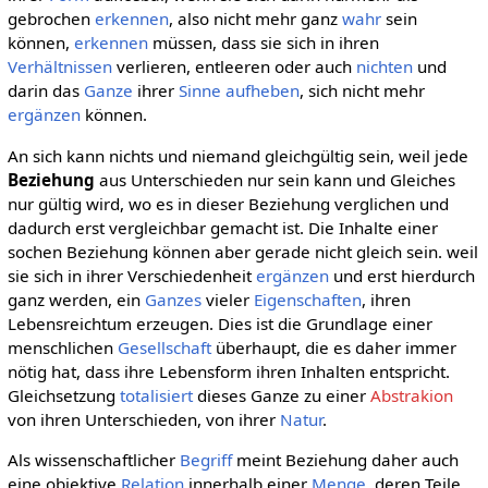
gebrochen
erkennen
, also nicht mehr ganz
wahr
sein
können,
erkennen
müssen, dass sie sich in ihren
Verhältnissen
verlieren, entleeren oder auch
nichten
und
darin das
Ganze
ihrer
Sinne
aufheben
, sich nicht mehr
ergänzen
können.
An sich kann nichts und niemand gleichgültig sein, weil jede
Beziehung
aus Unterschieden nur sein kann und Gleiches
nur gültig wird, wo es in dieser Beziehung verglichen und
dadurch erst vergleichbar gemacht ist. Die Inhalte einer
sochen Beziehung können aber gerade nicht gleich sein. weil
sie sich in ihrer Verschiedenheit
ergänzen
und erst hierdurch
ganz werden, ein
Ganzes
vieler
Eigenschaften
, ihren
Lebensreichtum erzeugen. Dies ist die Grundlage einer
menschlichen
Gesellschaft
überhaupt, die es daher immer
nötig hat, dass ihre Lebensform ihren Inhalten entspricht.
Gleichsetzung
totalisiert
dieses Ganze zu einer
Abstrakion
von ihren Unterschieden, von ihrer
Natur
.
Als wissenschaftlicher
Begriff
meint Beziehung daher auch
eine objektive
Relation
innerhalb einer
Menge
, deren Teile