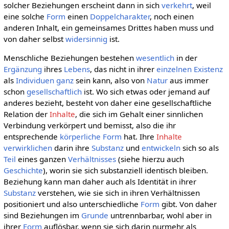
solcher Beziehungen erscheint dann in sich
verkehrt
, weil
eine solche
Form
einen
Doppelcharakter
, noch einen
anderen Inhalt, ein gemeinsames Drittes haben muss und
von daher selbst
widersinnig
ist.
Menschliche Beziehungen bestehen
wesentlich
in der
Ergänzung
ihres
Lebens
, das nicht in ihrer
einzelnen
Existenz
als
Individuen
ganz
sein kann, also von
Natur
aus immer
schon
gesellschaftlich
ist. Wo sich etwas oder jemand auf
anderes bezieht, besteht von daher eine gesellschaftliche
Relation der
Inhalte
, die sich im Gehalt einer sinnlichen
Verbindung verkörpert und bemisst, also die ihr
entsprechende
körperliche
Form
hat. Ihre
Inhalte
verwirklichen
darin ihre
Substanz
und
entwickeln
sich so als
Teil
eines ganzen
Verhältnisses
(siehe hierzu auch
Geschichte
), worin sie sich substanziell identisch bleiben.
Beziehung kann man daher auch als Identität in ihrer
Substanz
verstehen, wie sie sich in ihren Verhältnissen
positioniert und also unterschiedliche
Form
gibt. Von daher
sind Beziehungen im
Grunde
untrennbarbar, wohl aber in
ihrer
Form
auflösbar, wenn sie sich darin nurmehr als