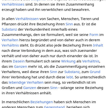
Verhältnisses
sind. In denen sie ihren Zusammenhang
erzeugt haben und ihn verwrklichen und bewahren.
In allen
Verhältnissen
von Sachen, Menschen, Tieren und
Pflanzen drückt ihre Beziehung ihren
Sinn
aus. Er ist die
Substanz
der Verbundenheit innerhalb eines
Zusammenhangs, den sie formuliert, weil sie seine
Form
im
Verhalten
hierzu begründet und von daher auch in derem
Verhältnis
steht. Es drückt also jede Beziehung Ihrem
Inhalt
nach diese Verbindung in dem aus, was sich zueinander
verhält und von daher auch nur durch einander da ist. In
ihrem
Dasein
formuliert sich seine
Wirkung
als
Verhältnis
,
das im
Ganzen
mehr ist, als die Zusammenfügung einzelnen
Verhaltens, weil diese ihren
Sinn
zur
Substanz
, zum
Grund
ihrer Verbindung hat und durch diese
lebt
. So unterschiedlich
das
lebendige
Verhalten
sein mag, so verbindlich ist im
Großen und
Ganzen
dessen
Sinn
- solange seine Beziehung
in ihren Verhältnissen anhält.
In menschlichen
Beziehungen
haben sich Menschen im
anderen Menschen zum
Gegenstand
, beziehen sich