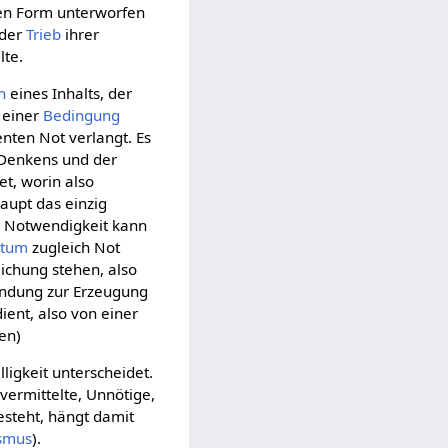
rten Form unterworfen
 der
Trieb
ihrer
lte.
n
eines Inhalts, der
 einer
Bedingung
ten Not verlangt. Es
 Denkens und der
et, worin also
haupt das einzig
e Notwendigkeit kann
htum
zugleich Not
ichung stehen, also
wendung zur Erzeugung
ent, also von einer
en)
lligkeit unterscheidet.
vermittelte, Unnötige,
esteht, hängt damit
ismus
).