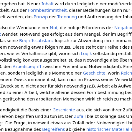
 ergeben hat. Neuer
Inhalt
wird darin lediglich einer modifizie
ckelt. Aus der
Formbestimmtheit
, dieser Beziehungen kann nur
elt werden, das
Prinzip
der
Trennung
und Auftrennung der Inha
 also die Wendung einer
Not,
die nötige Erfordernis der
Negatio
t
wendet. Not-wendiges erfolgt aus dem Mangel, der im Begriff
 das seine
Begriffssubstanz
logisch zur Abwendung ihrer immanen
dem notwendig etwas folgen muss. Diese steht der Freiheit des
, wie es Verhältnisse gibt, worin sich
Logik
selbständig entfalt
vollständig konkret ausgebreitet ist, das Notwendige also über
.B. den
Arbeitsbegriff
zwischen Freiheit und Notwendigkeit). Ein
hen, sondern lediglich als Moment einer
Geschichte
, worin
Reic
 einem Zweck immanent ist, kann nur im Prozess seiner Verwirkl
Zweck sein, nicht aber für sich notwendig (z.B. Arbeit als Auf
ed zu einer Arbeit, welche alleine dessen Formbestimmung bedi
n gerät,ohne den arbeitenden Menschen wirklich reich zu mach
ndigkeit die Basis einer
Geschichte
aus, die sich von ihrer Zufä
iervon begriffen und zu tun ist. Der
Zufall
bleibt solange das Un
gt. Die Frage, in wieweit etwas aus Zufall oder Notwendigkeit b
chen Bezugnahme des
Begreifens
ab (siehe
historischer Material