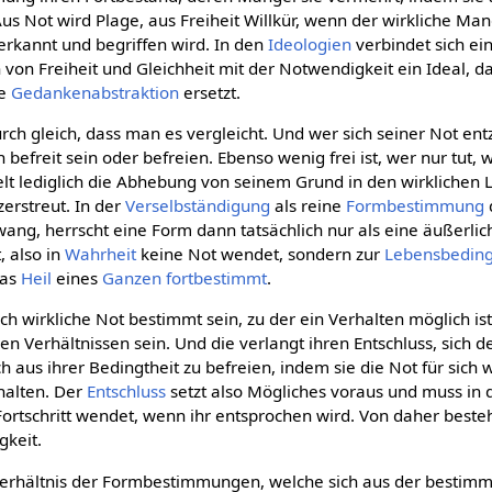
Aus Not wird Plage, aus Freiheit Willkür, wenn der wirkliche Man
erkannt und begriffen wird. In den
Ideologien
verbindet sich e
 von Freiheit und Gleichheit mit der Notwendigkeit ein Ideal, 
ne
Gedankenabstraktion
ersetzt.
rch gleich, dass man es vergleicht. Und wer sich seiner Not entzi
h befreit sein oder befreien. Ebenso wenig frei ist, wer nur tut, w
t lediglich die Abhebung von seinem Grund in den wirklichen 
zerstreut. In der
Verselbständigung
als reine
Formbestimmung
Zwang, herrscht eine Form dann tatsächlich nur als eine äußerli
, also in
Wahrheit
keine Not wendet, sondern zur
Lebensbedin
das
Heil
eines
Ganzen
fortbestimmt
.
 wirkliche Not bestimmt sein, zu der ein Verhalten möglich ist,
en Verhältnissen sein. Und die verlangt ihren Entschluss, sich d
ch aus ihrer Bedingtheit zu befreien, indem sie die Not für sich 
rhalten. Der
Entschluss
setzt also Mögliches voraus und muss in d
 Fortschritt wendet, wenn ihr entsprochen wird. Von daher best
gkeit.
verhältnis der Formbestimmungen, welche sich aus der bestim