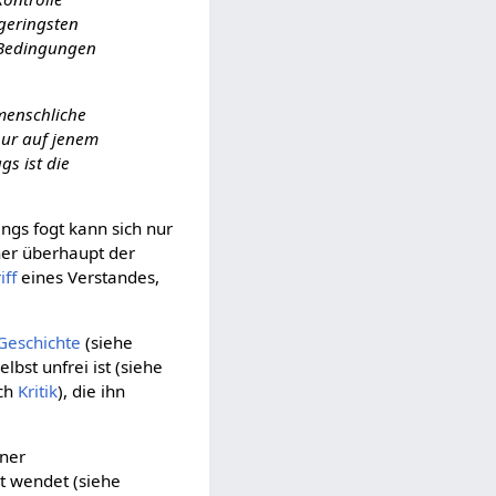
 geringsten
 Bedingungen
 menschliche
 nur auf jenem
gs ist die
gs fogt kann sich nur
her überhaupt der
iff
eines Verstandes,
Geschichte
(siehe
lbst unfrei ist (siehe
uch
Kritik
), die ihn
ner
st wendet (siehe