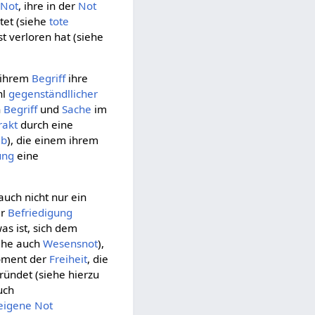
e
Not
, ihre in der
Not
ötet (siehe
tote
st verloren hat (siehe
n ihrem
Begriff
ihre
hl
gegenständllicher
h
Begriff
und
Sache
im
rakt
durch eine
eb
), die einem ihrem
ung
eine
auch nicht nur ein
er
Befriedigung
as ist, sich dem
ehe auch
Wesensnot
),
Moment der
Freiheit
, die
ründet (siehe hierzu
uch
eigene
Not