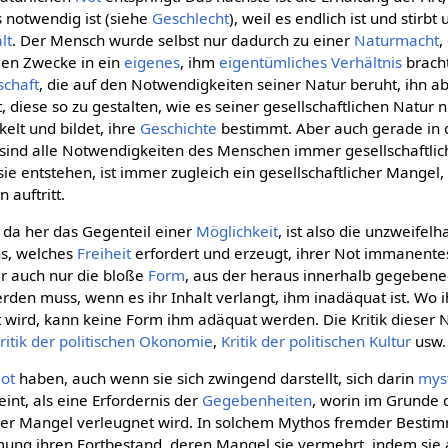
 notwendig ist (siehe
Geschlecht
), weil es endlich ist und stirb
lt
. Der Mensch wurde selbst nur dadurch zu einer
Naturmacht
,
gen Zwecke in ein
eigenes
, ihm
eigentümliches
Verhältnis
bracht
schaft
, die auf den Notwendigkeiten seiner Natur beruht, ihn ab
 diese so zu gestalten, wie es seiner gesellschaftlichen Natur ni
elt und bildet, ihre
Geschichte
bestimmt. Aber auch gerade in 
it sind alle Notwendigkeiten des Menschen immer gesellschaftli
e entstehen, ist immer zugleich ein gesellschaftlicher Mangel, 
auftritt.
n da her das Gegenteil einer
Möglichkeit
, ist also die unzweifel
ns, welches
Freiheit
erfordert und erzeugt, ihrer Not immanentes
er auch nur die bloße
Form
, aus der heraus innerhalb gegebene
den muss, wenn es ihr Inhalt verlangt, ihm inadäquat ist. Wo ih
t wird, kann keine Form ihm adäquat werden. Die Kritik dieser N
ritik der politischen Okonomie
,
Kritik der politischen Kultur
usw.
ot
haben, auch wenn sie sich zwingend darstellt, sich darin
myst
int, als eine Erfordernis der
Gegebenheiten
, worin im Grunde 
cher Mangel verleugnet wird. In solchem Mythos fremder Bestimm
ung ihren Fortbestand, deren Mangel sie vermehrt, indem sie 