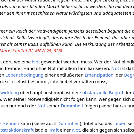
m als von einer blinden Macht beherrscht zu werden; ihn mit dem
ter den ihrer menschlichen Natur würdigsten und adäquatesten
mmer ein Reich der Notwendigkeit. Jenseits desselben beginnt die
 sich als Selbstzweck gilt, das wahre Reich der Freiheit, das aber
it als seiner Basis aufblühen kann. Die Verkürzung des Arbeitsta
 Marx, Kapital III, MEW 25, 828)
t dort, wo eine
Not
gewendet werden muss. Wer der Not blindlin
 in fremder Hand ohne Not mit allem familiarisieren.
Not
ist da
den
Lebensbedingung
einer entäußerten
Emanzipation
, der
Begr
n, sich selbst bestimmt, intelligibel verhalten muss,
twicklung
überhaupt bestimmt, ist der
substanzielle
Begriff
der
). Wer seiner Notwendigkeit nicht folgen kann, wer gegen sich se
auch nur noch der
Not
seiner
Dummheit
folgen (siehe hierzu a
erkennen
kann (siehe auch
Dummheit
), tötet also das
Leben
sei
bstraktionskraft
ist die
Kraft
einer
Not
, die sich gegen sich selb