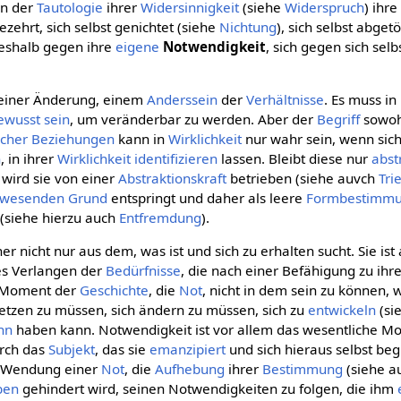
 in der
Tautologie
ihrer
Widersinnigkeit
(siehe
Widerspruch
) ihr
zehrt, sich selbst genichtet (siehe
Nichtung
), sich selbst abget
deshalb gegen ihre
eigene
Notwendigkeit
, sich gegen sich selb
 einer Änderung, einem
Anderssein
der
Verhältnisse
. Es muss i
ewusst sein
, um veränderbar zu werden. Aber der
Begriff
sowo
icher Beziehungen
kann in
Wirklichkeit
nur wahr sein, wenn sic
n
, in ihrer
Wirklichkeit
identifizieren
lassen. Bleibt diese nur
abst
 wird sie von einer
Abstraktionskraft
betrieben (siehe auvch
Tri
wesenden
Grund
entspringt und daher als leere
Formbestimm
(siehe hierzu auch
Entfremdung
).
 nicht nur aus dem, was ist und sich zu erhalten sucht. Sie ist 
es Verlangen der
Bedürfnisse
, die nach einer Befähigung zu ihr
re Moment der
Geschichte
, die
Not
, nicht in dem sein zu können, w
rsetzen zu müssen, sich ändern zu müssen, sich zu
entwickeln
(si
nn
haben kann. Notwendigkeit ist vor allem das wesentliche 
urch das
Subjekt
, das sie
emanzipiert
und sich hieraus selbst beg
ie Wendung einer
Not
, die
Aufhebung
ihrer
Bestimmung
(siehe a
ben
gehindert wird, seinen Notwendigkeiten zu folgen, die ihm