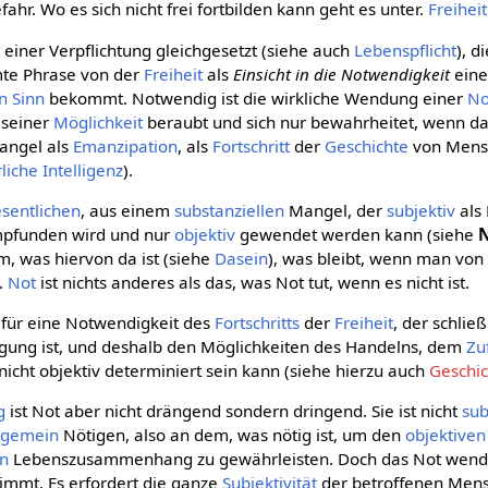
efahr. Wo es sich nicht frei fortbilden kann geht es unter.
Freiheit
 einer Verpflichtung gleichgesetzt (siehe auch
Lebenspflicht
), d
mte Phrase von der
Freiheit
als
Einsicht in die Notwendigkeit
einen
n
Sinn
bekommt. Notwendig ist die wirkliche Wendung einer
No
seiner
Möglichkeit
beraubt und sich nur bewahrheitet, wenn da
angel als
Emanzipation
, als
Fortschritt
der
Geschichte
von Mens
liche Intelligenz
).
sentlichen
, aus einem
substanziellen
Mangel, der
subjektiv
als
pfunden wird und nur
objektiv
gewendet werden kann (siehe
m, was hiervon da ist (siehe
Dasein
), was bleibt, wenn man von
.
Not
ist nichts anderes als das, was Not tut, wenn es nicht ist.
 für eine Notwendigkeit des
Fortschritts
der
Freiheit
, der schlie
gung ist, und deshalb den Möglichkeiten des Handelns, dem
Zu
 nicht objektiv determiniert sein kann (siehe hierzu auch
Geschi
g
ist Not aber nicht drängend sondern dringend. Sie ist nicht
sub
lgemein
Nötigen, also an dem, was nötig ist, um den
objektiven
n
Lebenszusammenhang zu gewährleisten. Doch das Not wend
immt. Es erfordert die ganze
Subjektivität
der betroffenen Men