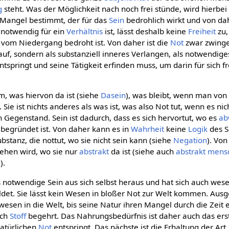
g
steht. Was der Möglichkeit nach noch frei stünde, wird hierbei
 Mangel bestimmt, der für das
Sein
bedrohlich wirkt und von da
notwendig für ein
Verhältnis
ist, lässt deshalb keine
Freiheit
zu,
 vom Niedergang bedroht ist. Von daher ist die
Not
zwar zwinge
auf, sondern als substanziell inneres Verlangen, als notwendig
tspringt und seine Tätigkeit erfinden muss, um darin für sich fr
m, was hiervon da ist (siehe
Dasein
), was bleibt, wenn man von
 Sie ist nichts anderes als was ist, was also Not tut, wenn es nic
n Gegenstand. Sein ist dadurch, dass es sich hervortut, wo es
ab
begründet ist. Von daher kann es in
Wahrheit
keine
Logik
des S
bstanz, die nottut, wo sie nicht sein kann (siehe
Negation
). Von
sehen wird, wo sie nur
abstrakt
da ist (siehe auch
abstrakt mensc
n
).
 notwendige Sein aus sich selbst heraus und hat sich auch wese
det. Sie lässt kein Wesen in bloßer Not zur Welt kommen. Ausge
bewesen in die Welt, bis seine Natur ihren Mangel durch die Zeit e
ach
Stoff
begehrt. Das Nahrungsbedürfnis ist daher auch das er
natürlichen
Not
entspringt. Das nächste ist die Erhaltung der Ar