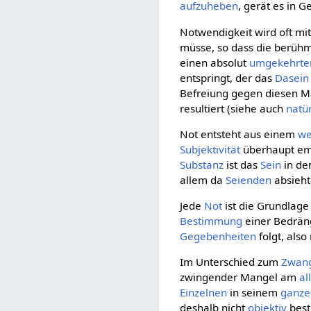
aufzuheben
, gerät es in G
Notwendigkeit wird oft mit
müsse, so dass die berüh
einen absolut
umgekehrte
entspringt, der das
Dasein
Befreiung gegen diesen M
resultiert (siehe auch
natür
Not entsteht aus einem
we
Subjektivität
überhaupt em
Substanz
ist das
Sein
in de
allem da
Seienden
absieht
Jede
Not
ist die Grundlage
Bestimmung
einer Bedrän
Gegebenheiten
folgt, also
Im Unterschied zum
Zwan
zwingender Mangel am
al
Einzelnen
in seinem
ganze
deshalb nicht
objektiv
best