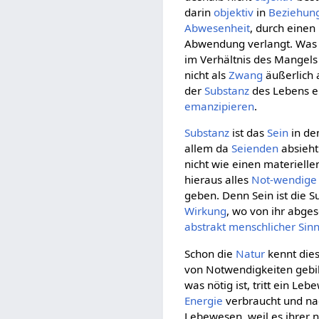
darin
objektiv
in
Beziehun
Abwesenheit
, durch einen
Abwendung verlangt. Was 
im Verhältnis des Mangels
nicht als
Zwang
äußerlich 
der
Substanz
des Lebens en
emanzipieren
.
Substanz
ist das
Sein
in de
allem da
Seienden
absieht.
nicht wie einen materielle
hieraus alles
Not-wendige
geben. Denn Sein ist die Su
Wirkung
, wo von ihr abge
abstrakt menschlicher Sin
Schon die
Natur
kennt dies
von Notwendigkeiten gebil
was nötig ist, tritt ein Le
Energie
verbraucht und n
Lebewesen, weil es ihrer 