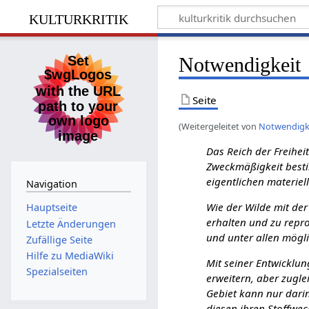
kulturkritik
Notwendigkeit
Seite
(Weitergeleitet von
Notwendigk
Das Reich der Freihei
Zweckmäßigkeit bestim
eigentlichen materiel
Navigation
Wie der Wilde mit der
Hauptseite
erhalten und zu repro
Letzte Änderungen
und unter allen mögl
Zufällige Seite
Hilfe zu MediaWiki
Mit seiner Entwicklun
Spezialseiten
erweitern, aber zuglei
Gebiet kann nur darin
diesen ihren Stoffwec