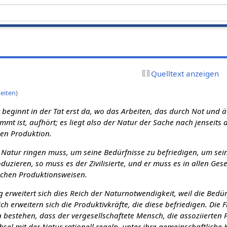
Quelltext anzeigen
eiten
)
t beginnt in der Tat erst da, wo das Arbeiten, das durch Not und 
mt ist, aufhört; es liegt also der Natur der Sache nach jenseits 
len Produktion.
 Natur ringen muss, um seine Bedürfnisse zu befriedigen, um sei
duzieren, so muss es der Zivilisierte, und er muss es in allen Ges
ichen Produktionsweisen.
g erweitert sich dies Reich der Naturnotwendigkeit, weil die Bedür
ch erweitern sich die Produktivkräfte, die diese befriedigen. Die F
 bestehen, dass der vergesellschaftete Mensch, die assoziierten
hsel mit der Natur rationell regeln, unter ihre gemeinschaftliche 