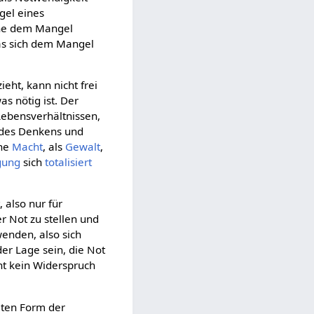
gel eines
ine dem Mangel
das sich dem Mangel
eht, kann nicht frei
as nötig ist. Der
Lebensverhältnissen,
des Denkens und
che
Macht
, als
Gewalt
,
gung
sich
totalisiert
 also nur für
er Not zu stellen und
wenden, also sich
er Lage sein, die Not
eht kein Widerspruch
mten Form der