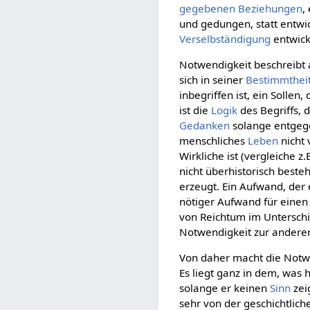
gegebenen
Beziehungen
,
und gedungen, statt entwi
Verselbständigung
entwick
Notwendigkeit beschreibt
sich in seiner
Bestimmthei
inbegriffen ist, ein Sollen,
ist die
Logik
des Begriffs, 
Gedanken
solange entgegen
menschliches
Leben
nicht 
Wirkliche ist (vergleiche z
nicht überhistorisch beste
erzeugt. Ein Aufwand, der
nötiger Aufwand für einen 
von Reichtum im Unterschi
Notwendigkeit zur andere
Von daher macht die Notwe
Es liegt ganz in dem, was h
solange er keinen
Sinn
zei
sehr von der geschichtli