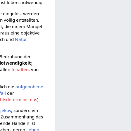
ist lebensnotwendig.
ie eingelöst werden
 völlig entstellten,
t
, die einem Mangel
raus eine objektive
ch und
Natur
 Bedrohung der
Notwendigkeit
).
 allen
Inhalten
, von
ßlich die
aufgehobene
fall
der
chtsdeterminismus
).
jektiv
, sondern ein
Zusammenhang des
ende Handeln ist
schen, deren
Leben