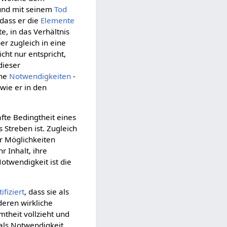
t und mit seinem
Tod
 dass er die
Elemente
e, in das Verhältnis
er zugleich in eine
cht nur entspricht,
dieser
che
Notwendigkeiten
-
wie er in den
hafte Bedingtheit eines
 Streben ist. Zugleich
r Möglichkeiten
r Inhalt, ihre
otwendigkeit ist die
ifiziert
, dass sie als
deren wirkliche
theit vollzieht und
als Notwendigkeit