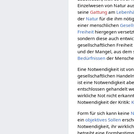
Einzelwesen von Natur aus
seine
Gattung
am
Lebenhä
der
Natur
für die ihm nöti
einer menschlichen
Gesell
Freiheit
hiergegen versetzt,
sondern diese auch entwick
gesellschaftlichen Freihe
und der Mangel, aus dem si
Bedürfnissen
der Menschen 
Eine Notwendigkeit ist vo
gesellschaftlichen Handel
ist eine Notwendigkeit ab
entschlossen gehandelt wer
wirkliche Not nicht erkann
Notwendigkeit der Kritik:
K
Form für sich kann keine
N
ein
objektives Sollen
ersche
Notwendigkeit, ihr wirkli
betreibt eine Formbestimm