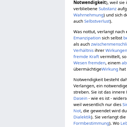
Notwendigkeit
), weil sie
verbliebene
Substanz
aufge
Wahrnehmung
) und sich 
auch
Selbstverlust
).
Was nottut, verlangt nach
Emanzipation
sich selbst
b
als auch
zwischenmenschl
Verhältnis
ihrer
Wirkunge
fremde Kraft
vermittelt, so
Wesen
fremden
, einem
ab
übermächtige
Wirkung
hat 
Notwendigkeit besteht daher
Verlangen, ein notwendig
streben. Sie ist das inne
Dasein
- wie es ist - wide
weil wesentlich nur dies
Si
Not
, die gewendet wird d
Dialektik
). Sie verlangt d
Formbestimmung
). Wo
Le