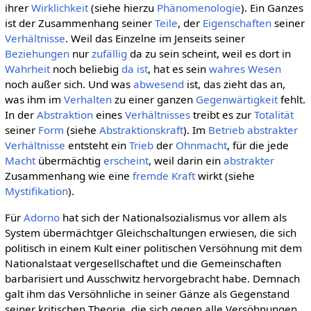
ihrer
Wirklichkeit
(siehe hierzu
Phänomenologie
). Ein Ganzes
ist der Zusammenhang seiner
Teile
, der
Eigenschaften
seiner
Verhältnisse
. Weil das Einzelne im Jenseits seiner
Beziehungen
nur
zufällig
da zu sein scheint, weil es dort in
Wahrheit
noch beliebig
da ist
, hat es sein
wahres
Wesen
noch außer sich. Und was
abwesend
ist, das zieht das an,
was ihm im
Verhalten
zu einer ganzen
Gegenwärtigkeit
fehlt.
In der
Abstraktion
eines
Verhältnisses
treibt es zur
Totalität
seiner
Form
(siehe
Abstraktionskraft
). Im
Betrieb
abstrakter
Verhältnisse
entsteht ein
Trieb
der
Ohnmacht
, für die jede
Macht
übermächtig
erscheint
, weil darin ein
abstrakter
Zusammenhang wie eine
fremde Kraft
wirkt (siehe
Mystifikation
).
Für
Adorno
hat sich der Nationalsozialismus vor allem als
System übermächtger Gleichschaltungen erwiesen, die sich
politisch in einem Kult einer politischen Versöhnung mit dem
Nationalstaat vergesellschaftet und die Gemeinschaften
barbarisiert und Ausschwitz hervorgebracht habe. Demnach
galt ihm das Versöhnliche in seiner Gänze als Gegenstand
seiner kritischen Theorie, die sich gegen alle Versöhnungen