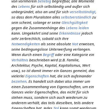
von vornherein
beliebig
begreifbar, alle Momente
des
Lebens
für sich selbständig und außer sich
unbegründet, also an und für sich
verselbständigt
,
so dass dem Pluralisten alles
selbstverständlich
zu
sein scheint, solange er seine
Gleichgültigkeit
gegen die Zusammenhänge des
Lebens
leiden
kann. Umgekehrt sind seine
Erkenntnisse
jedoch
sehr zerbrechlich, sobald sich ihre
Notwendigkeiten
als seine absolute
Not
erweisen,
seine bedingungslose Unterwerfung verlangen.
Wenn durch einen
Begriff
oder eine Kategorie ein
Verhältnis
beschrieben wird (z.B. Familie,
Architektur, Psyche, Kapital, Kapitalismus, Wert
usw.), so ist damit immer ein Ganzes gemeint, das
vielerlei
Eigenschaften
hat, die sich aufeinander
beziehen
. Es handelt sich dabei also immer um
einen Zusammenhang von Eigenschaften, um ein
Ganzes vieler Eigenschaften, das nicht für sich
stehen muss, sondern sich auch wiederum zu
anderem verhält, das teils dieselben, teils andere
Eigenschaften hat. Jedes
Teil
kann somit wiederum