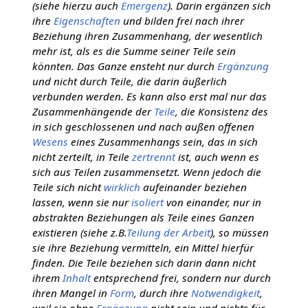
(siehe hierzu auch
Emergenz
). Darin ergänzen sich
ihre
Eigenschaften
und bilden frei nach ihrer
Beziehung ihren Zusammenhang, der wesentlich
mehr ist, als es die Summe seiner Teile sein
könnten. Das Ganze ensteht nur durch
Ergänzung
und nicht durch Teile, die darin äußerlich
verbunden werden. Es kann also erst mal nur das
Zusammenhängende der
Teile
, die Konsistenz des
in sich geschlossenen und nach außen offenen
Wesens
eines Zusammenhangs sein, das in sich
nicht zerteilt, in Teile
zertrennt
ist, auch wenn es
sich aus Teilen zusammensetzt. Wenn jedoch die
Teile sich nicht
wirklich
aufeinander beziehen
lassen, wenn sie nur
isoliert
von einander, nur in
abstrakten Beziehungen als Teile eines Ganzen
existieren (siehe z.B.
Teilung der Arbeit
), so müssen
sie ihre Beziehung vermitteln, ein Mittel hierfür
finden. Die Teile beziehen sich darin dann nicht
ihrem
Inhalt
entsprechend frei, sondern nur durch
ihren Mangel in
Form
, durch ihre
Notwendigkeit
,
weil sie ohne
Ergänzung
nicht sein und nichts für