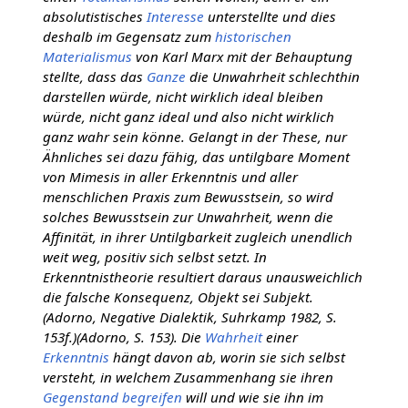
absolutistisches
Interesse
unterstellte und dies
deshalb im Gegensatz zum
historischen
Materialismus
von Karl Marx mit der Behauptung
stellte, dass das
Ganze
die Unwahrheit schlechthin
darstellen würde, nicht wirklich ideal bleiben
würde, nicht ganz ideal und also nicht wirklich
ganz wahr sein könne. Gelangt in der These, nur
Ähnliches sei dazu fähig, das untilgbare Moment
von Mimesis in aller Erkenntnis und aller
menschlichen Praxis zum Bewusstsein, so wird
solches Bewusstsein zur Unwahrheit, wenn die
Affinität, in ihrer Untilgbarkeit zugleich unendlich
weit weg, positiv sich selbst setzt. In
Erkenntnistheorie resultiert daraus unausweichlich
die falsche Konsequenz, Objekt sei Subjekt.
(Adorno, Negative Dialektik, Suhrkamp 1982, S.
153f.)(Adorno, S. 153). Die
Wahrheit
einer
Erkenntnis
hängt davon ab, worin sie sich selbst
versteht, in welchem Zusammenhang sie ihren
Gegenstand
begreifen
will und wie sie ihn im