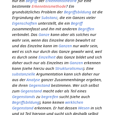
nur ein
Begriff
der
Erkenntnistheorie
für eine
bestimmte
Erkenntnismethode
? Ein
grundsätzliches Problem der
Begriffsbildung
ist die
Ergründung der
Substanz
, die ein Ganzes vieler
Eigenschaften
unterstellt, die ein
Begriff
zusammenfasst und ihn mit anderen
Begriffen
verbindet. Das
Ganze
kann aber als solches nur
wahr sein, wenn das Einzelne darin bewahrt ist
und das Einzelne kann im
Ganzen
nur wahr sein,
weil es sich nur durch das Ganze gewahr wird, weil
es durch seine
Einzelheit
das Ganze bildet und sich
daher auch nur als Einzelnes im
Ganzen
erkennen
kann (siehe hierzu auch
Strukturalismus
). Eine
substanzielle
Argumentation kann sich daher nur
aus der
Analyse
ganzer Zusammenhänge ergeben,
die ihren
Gegenstand
bestimmen. Wer sich selbst
zum
Gegenstand
macht oder als Teil eines
Gegenstands
zu
begreifen
sucht (siehe auch
Begriffsbildung
), kann keinen
wirklichen
Gegenstand
erkennen. Er hat dessen
Wesen
in sich
und ist Teil hiervon und sucht sich deshalb selbst