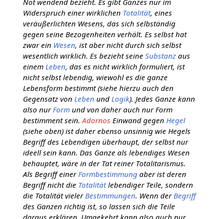
Not wendend bezieht. Es gibt Ganzes nur im
Widerspruch einer wirklichen
Totalität
, eines
veräußerlichten Wesens, das sich selbständig
gegen seine Bezogenheiten verhält. Es selbst hat
zwar ein
Wesen
, ist aber nicht durch sich selbst
wesentlich wirklich. Es bezieht seine
Substanz
aus
einem
Leben
, das es nicht wirklich formuliert, ist
nicht selbst lebendig, wiewohl es die ganze
Lebensform bestimmt (siehe hierzu auch den
Gegensatz von
Leben
und
Logik
). Jedes Ganze kann
also nur
Form
und von daher auch nur Form
bestimment sein.
Adornos
Einwand gegen
Hegel
(siehe oben) ist daher ebenso unsinnig wie Hegels
Begriff des Lebendigen überhaupt, der selbst nur
ideell sein kann. Das Ganze als lebendiges Wesen
behauptet, wäre in der Tat reiner Totalitarismus.
Als Begriff einer
Formbestimmung
aber ist deren
Begriff nicht die
Totalität
lebendiger Teile, sondern
die Totalität vieler
Bestimmungen
. Wenn der
Begriff
des Ganzen richtig ist, so lassen sich die Teile
daraus erklären. Umgekehrt kann also auch nur