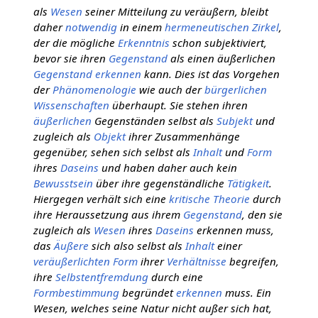
als
Wesen
seiner Mitteilung zu veräußern, bleibt
daher
notwendig
in einem
hermeneutischen Zirkel
,
der die mögliche
Erkenntnis
schon subjektiviert,
bevor sie ihren
Gegenstand
als einen äußerlichen
Gegenstand
erkennen
kann. Dies ist das Vorgehen
der
Phänomenologie
wie auch der
bürgerlichen
Wissenschaften
überhaupt. Sie stehen ihren
äußerlichen
Gegenständen selbst als
Subjekt
und
zugleich als
Objekt
ihrer Zusammenhänge
gegenüber, sehen sich selbst als
Inhalt
und
Form
ihres
Daseins
und haben daher auch kein
Bewusstsein
über ihre gegenständliche
Tätigkeit
.
Hiergegen verhält sich eine
kritische Theorie
durch
ihre Heraussetzung aus ihrem
Gegenstand
, den sie
zugleich als
Wesen
ihres
Daseins
erkennen muss,
das
Äußere
sich also selbst als
Inhalt
einer
veräußerlichten
Form
ihrer
Verhältnisse
begreifen,
ihre
Selbstentfremdung
durch eine
Formbestimmung
begründet
erkennen
muss. Ein
Wesen, welches seine Natur nicht außer sich hat,