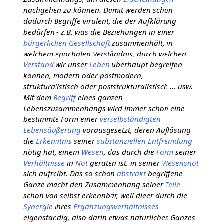
nachgehen zu können. Damit werden schon
dadurch Begriffe virulent, die der Aufklärung
bedürfen - z.B. was die Beziehungen in einer
bürgerlichen Gesellschaft
zusammenhält, in
welchem epochalen Verständnis, durch welchen
Verstand
wir unser
Leben
überhaupt begreifen
können, modern oder postmodern,
strukturalistisch oder poststrukturalistisch ... usw.
Mit dem
Begriff
eines ganzen
Lebenszusammenhangs wird immer schon eine
bestimmte Form einer
verselbständigten
Lebensäußerung
vorausgesetzt, deren Auflösung
die
Erkenntnis
seiner
substanziellen
Entfremdung
nötig hat, einem
Wesen
, das durch die
Form
seiner
Verhältnisse
in
Not
geraten ist, in seiner
Wesensnot
sich aufreibt. Das so schon
abstrakt
begriffene
Ganze macht den Zusammenhang seiner
Teile
schon von selbst erkennbar, weil dieer durch die
Synergie
ihres
Ergänzungsverhältnisses
eigenständig, also darin etwas natürliches Ganzes