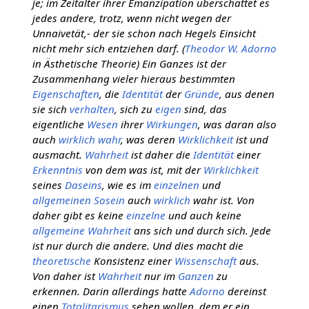
je; im Zeitalter ihrer Emanzipation überschattet es
jedes andere, trotz, wenn nicht wegen der
Unnaivetät,- der sie schon nach Hegels Einsicht
nicht mehr sich entziehen darf. (
Theodor W. Adorno
in Ästhetische Theorie) Ein Ganzes ist der
Zusammenhang vieler hieraus bestimmten
Eigenschaften
, die
Identität
der
Gründe
, aus denen
sie sich
verhalten
, sich zu
eigen
sind, das
eigentliche
Wesen
ihrer
Wirkungen
, was daran also
auch
wirklich
wahr
, was deren
Wirklichkeit
ist und
ausmacht.
Wahrheit
ist daher die
Identität
einer
Erkenntnis
von dem was ist, mit der
Wirklichkeit
seines
Daseins
, wie es im
einzelnen
und
allgemeinen
Sosein
auch
wirklich
wahr ist. Von
daher gibt es keine
einzelne
und auch keine
allgemeine
Wahrheit
ans sich und durch sich. Jede
ist nur durch die andere. Und dies macht die
theoretische
Konsistenz einer
Wissenschaft
aus.
Von daher ist
Wahrheit
nur im
Ganzen
zu
erkennen. Darin allerdings hatte
Adorno
dereinst
einen
Totalitarismus
sehen wollen, dem er ein