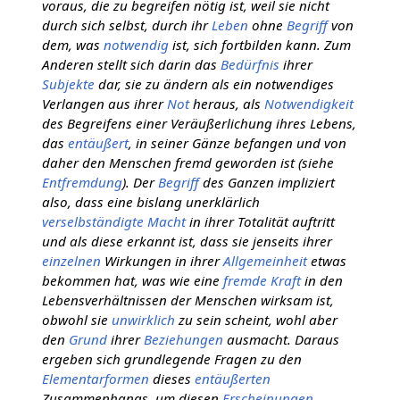
voraus, die zu begreifen nötig ist, weil sie nicht
durch sich selbst, durch ihr
Leben
ohne
Begriff
von
dem, was
notwendig
ist, sich fortbilden kann. Zum
Anderen stellt sich darin das
Bedürfnis
ihrer
Subjekte
dar, sie zu ändern als ein notwendiges
Verlangen aus ihrer
Not
heraus, als
Notwendigkeit
des Begreifens einer Veräußerlichung ihres Lebens,
das
entäußert
, in seiner Gänze befangen und von
daher den Menschen fremd geworden ist (siehe
Entfremdung
). Der
Begriff
des Ganzen impliziert
also, dass eine bislang unerklärlich
verselbständigte
Macht
in ihrer Totalität auftritt
und als diese erkannt ist, dass sie jenseits ihrer
einzelnen
Wirkungen in ihrer
Allgemeinheit
etwas
bekommen hat, was wie eine
fremde Kraft
in den
Lebensverhältnissen der Menschen wirksam ist,
obwohl sie
unwirklich
zu sein scheint, wohl aber
den
Grund
ihrer
Beziehungen
ausmacht. Daraus
ergeben sich grundlegende Fragen zu den
Elementarformen
dieses
entäußerten
Zusammenhangs, um diesen
Erscheinungen