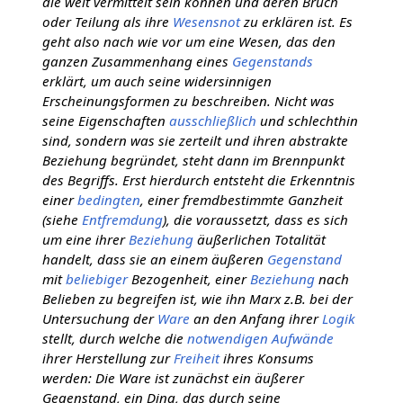
die weit vermittelt sein können und deren Bruch
oder Teilung als ihre
Wesensnot
zu erklären ist. Es
geht also nach wie vor um eine Wesen, das den
ganzen Zusammenhang eines
Gegenstands
erklärt, um auch seine widersinnigen
Erscheinungsformen zu beschreiben. Nicht was
seine Eigenschaften
ausschließlich
und schlechthin
sind, sondern was sie zerteilt und ihren abstrakte
Beziehung begründet, steht dann im Brennpunkt
des Begriffs. Erst hierdurch entsteht die Erkenntnis
einer
bedingten
, einer fremdbestimmte Ganzheit
(siehe
Entfremdung
), die voraussetzt, dass es sich
um eine ihrer
Beziehung
äußerlichen Totalität
handelt, dass sie an einem äußeren
Gegenstand
mit
beliebiger
Bezogenheit, einer
Beziehung
nach
Belieben zu begreifen ist, wie ihn Marx z.B. bei der
Untersuchung der
Ware
an den Anfang ihrer
Logik
stellt, durch welche die
notwendigen
Aufwände
ihrer Herstellung zur
Freiheit
ihres Konsums
werden: Die Ware ist zunächst ein äußerer
Gegenstand, ein Ding, das durch seine