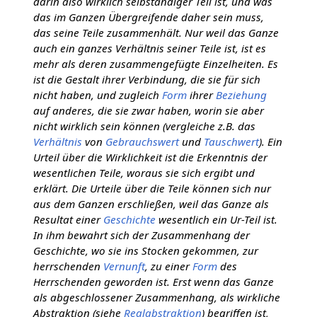
darin also wirklich selbständiger Teil ist, und was
das im Ganzen Übergreifende daher sein muss,
das seine Teile zusammenhält. Nur weil das Ganze
auch ein ganzes Verhältnis seiner Teile ist, ist es
mehr als deren zusammengefügte Einzelheiten. Es
ist die Gestalt ihrer Verbindung, die sie für sich
nicht haben, und zugleich
Form
ihrer
Beziehung
auf anderes, die sie zwar haben, worin sie aber
nicht wirklich sein können (vergleiche z.B. das
Verhältnis
von
Gebrauchswert
und
Tauschwert
). Ein
Urteil über die Wirklichkeit ist die Erkenntnis der
wesentlichen Teile, woraus sie sich ergibt und
erklärt. Die Urteile über die Teile können sich nur
aus dem Ganzen erschließen, weil das Ganze als
Resultat einer
Geschichte
wesentlich ein Ur-Teil ist.
In ihm bewahrt sich der Zusammenhang der
Geschichte, wo sie ins Stocken gekommen, zur
herrschenden
Vernunft
, zu einer
Form
des
Herrschenden geworden ist. Erst wenn das Ganze
als abgeschlossener Zusammenhang, als wirkliche
Abstraktion (siehe
Realabstraktion
) begriffen ist,