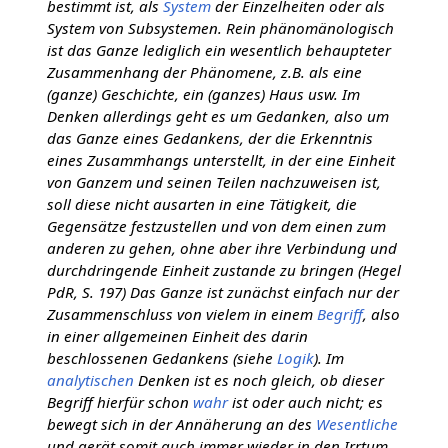
bestimmt ist, als
System
der Einzelheiten oder als
System von Subsystemen. Rein phänomänologisch
ist das Ganze lediglich ein wesentlich behaupteter
Zusammenhang der Phänomene, z.B. als eine
(ganze) Geschichte, ein (ganzes) Haus usw. Im
Denken allerdings geht es um Gedanken, also um
das Ganze eines Gedankens, der die Erkenntnis
eines Zusammhangs unterstellt, in der eine Einheit
von Ganzem und seinen Teilen nachzuweisen ist,
soll diese nicht ausarten in eine Tätigkeit, die
Gegensätze festzustellen und von dem einen zum
anderen zu gehen, ohne aber ihre Verbindung und
durchdringende Einheit zustande zu bringen (Hegel
PdR, S. 197) Das Ganze ist zunächst einfach nur der
Zusammenschluss von vielem in einem
Begriff
, also
in einer allgemeinen Einheit des darin
beschlossenen Gedankens (siehe
Logik
). Im
analytischen
Denken ist es noch gleich, ob dieser
Begriff hierfür schon
wahr
ist oder auch nicht; es
bewegt sich in der Annäherung an des
Wesentliche
und gerät somit auch immer wieder in den Irrtum