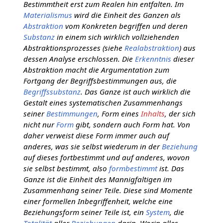
Bestimmtheit erst zum Realen hin entfalten. Im
Materialismus
wird die Einheit des Ganzen als
Abstraktion
vom Konkreten begriffen und deren
Substanz
in einem sich wirklich vollziehenden
Abstraktionsprozesses (siehe
Realabstraktion
) aus
dessen Analyse erschlossen. Die
Erkenntnis
dieser
Abstraktion macht die Argumentation zum
Fortgang der Begriffsbestimmungen aus, die
Begriffssubstanz
. Das Ganze ist auch wirklich die
Gestalt eines systematischen Zusammenhangs
seiner
Bestimmungen
, Form eines
Inhalts
, der sich
nicht nur
Form
gibt, sondern auch Form hat. Von
daher verweist diese Form immer auch auf
anderes, was sie selbst wiederum in der
Beziehung
auf dieses fortbestimmt und auf anderes, wovon
sie selbst bestimmt, also
formbestimmt
ist. Das
Ganze ist die Einheit des Mannigfaltigen im
Zusammenhang seiner Teile. Diese sind Momente
einer formellen Inbegriffenheit, welche eine
Beziehungsform seiner Teile ist, ein
System
, die
Totalität
aller
Beziehungen
darin. Worin alles