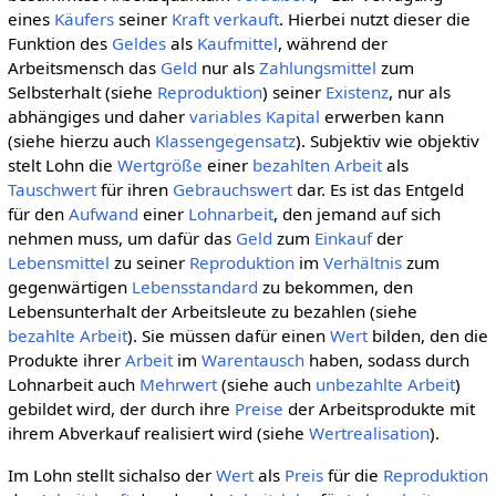
eines
Käufers
seiner
Kraft
verkauft
. Hierbei nutzt dieser die
Funktion des
Geldes
als
Kaufmittel
, während der
Arbeitsmensch das
Geld
nur als
Zahlungsmittel
zum
Selbsterhalt (siehe
Reproduktion
) seiner
Existenz
, nur als
abhängiges und daher
variables Kapital
erwerben kann
(siehe hierzu auch
Klassengegensatz
). Subjektiv wie objektiv
stelt Lohn die
Wertgröße
einer
bezahlten Arbeit
als
Tauschwert
für ihren
Gebrauchswert
dar. Es ist das Entgeld
für den
Aufwand
einer
Lohnarbeit
, den jemand auf sich
nehmen muss, um dafür das
Geld
zum
Einkauf
der
Lebensmittel
zu seiner
Reproduktion
im
Verhältnis
zum
gegenwärtigen
Lebensstandard
zu bekommen, den
Lebensunterhalt der Arbeitsleute zu bezahlen (siehe
bezahlte Arbeit
). Sie müssen dafür einen
Wert
bilden, den die
Produkte ihrer
Arbeit
im
Warentausch
haben, sodass durch
Lohnarbeit auch
Mehrwert
(siehe auch
unbezahlte Arbeit
)
gebildet wird, der durch ihre
Preise
der Arbeitsprodukte mit
ihrem Abverkauf realisiert wird (siehe
Wertrealisation
).
Im Lohn stellt sichalso der
Wert
als
Preis
für die
Reproduktion