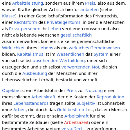
eine
Arbeitsleistung
, sondern aus ihrem
Preis
, also aus dem,
wieviel Kräfte gleicher Art sich hierfür
anbieten
(siehe
Klasse
). In einer Gesellschaftsformation des Privatrechts,
einer
Rechtsform
des
Privateigentums
, in der die Menschen
als
Privatpersonen
ihr
Leben
verdienen müssen und also
nicht als lebende Menschen
gesellschaftlich
zusammenwirken, können sie keine gemeinschaftliche
Wirklichkeit
ihres
Lebens
als ein
wirkliches
Gemeinwesen
bilden.
Kapitalismus
ist im
Wesentlichen
das
System
einer
von sich selbst
absehenden
Wertbildung
, einer sich
erzeugenden und sich selbst
verwertenden
Not
, die sich
durch die
Ausbeutung
der Menschen und ihrer
Lebenswirklichkeit erhält, bestärkt und vertieft.
Objektiv
ist ein Arbeitslohn der
Preis
zur
Nutzung
einer
menschlichen
Arbeitskraft
, der die Kosten der
Reproduktion
ihres
Lebensstandards
tragen sollte.
Subjektiv
ist Lohnarbeit
ieine
Arbeit
, die durch das
Geld
bestimmt
ist, das ein Mensch
dafür bekommt, dass er seine
Arbeitskraft
für eine
bestimmmte Zeitdauer (siehe
Arbeitsazeit
) oder ein
bestimmtes Arbeitsquantum
veräußert
, - zur Verfügung