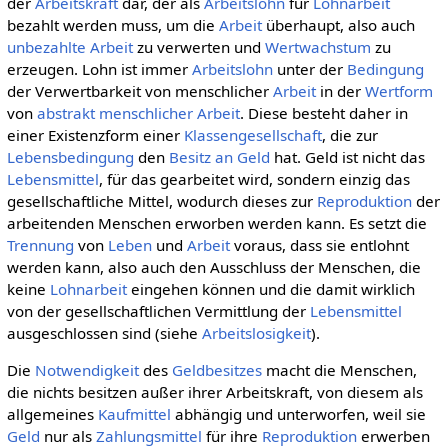
der
Arbeitskraft
dar, der als
Arbeitslohn
für
Lohnarbeit
bezahlt werden muss, um die
Arbeit
überhaupt, also auch
unbezahlte Arbeit
zu verwerten und
Wertwachstum
zu
erzeugen. Lohn ist immer
Arbeitslohn
unter der
Bedingung
der Verwertbarkeit von menschlicher
Arbeit
in der
Wertform
von
abstrakt menschlicher Arbeit
. Diese besteht daher in
einer Existenzform einer
Klassengesellschaft
, die zur
Lebensbedingung
den
Besitz an Geld
hat. Geld ist nicht das
Lebensmittel
, für das gearbeitet wird, sondern einzig das
gesellschaftliche Mittel, wodurch dieses zur
Reproduktion
der
arbeitenden Menschen erworben werden kann. Es setzt die
Trennung
von
Leben
und
Arbeit
voraus, dass sie entlohnt
werden kann, also auch den Ausschluss der Menschen, die
keine
Lohnarbeit
eingehen können und die damit wirklich
von der gesellschaftlichen Vermittlung der
Lebensmittel
ausgeschlossen sind (siehe
Arbeitslosigkeit
).
Die
Notwendigkeit
des
Geldbesitzes
macht die Menschen,
die nichts besitzen außer ihrer Arbeitskraft, von diesem als
allgemeines
Kaufmittel
abhängig und unterworfen, weil sie
Geld
nur als
Zahlungsmittel
für ihre
Reproduktion
erwerben