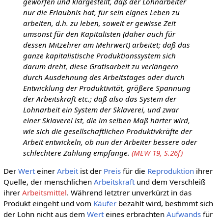
geworfen und klargestellt, daß der Lohnarbeiter
nur die Erlaubnis hat, für sein eignes Leben zu
arbeiten, d.h. zu leben, soweit er gewisse Zeit
umsonst für den Kapitalisten (daher auch für
dessen Mitzehrer am Mehrwert) arbeitet; daß das
ganze kapitalistische Produktionssystem sich
darum dreht, diese Gratisarbeit zu verlängern
durch Ausdehnung des Arbeitstages oder durch
Entwicklung der Produktivität, größere Spannung
der Arbeitskraft etc.; daß also das System der
Lohnarbeit ein System der Sklaverei, und zwar
einer Sklaverei ist, die im selben Maß härter wird,
wie sich die gesellschaftlichen Produktivkräfte der
Arbeit entwickeln, ob nun der Arbeiter bessere oder
schlechtere Zahlung empfange.
(MEW 19, S.26f)
Der
Wert
einer
Arbeit
ist der
Preis
für die
Reproduktion
ihrer
Quelle, der menschlichen
Arbeitskraft
und dem Verschleiß
ihrer
Arbeitsmittel
. Während letztrer unverkürzt in das
Produkt eingeht und vom
Käufer
bezahlt wird, bestimmt sich
der Lohn nicht aus dem
Wert
eines erbrachten
Aufwands
für