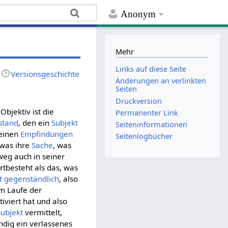
Anonym
Mehr
Links auf diese Seite
Versionsgeschichte
Änderungen an verlinkten
Seiten
Druckversion
Objektiv ist die
Permanenter Link
stand
, den ein
Subjekt
Seiten­­informationen
seinen
Empfindungen
Seitenlogbücher
 was ihre
Sache
, was
weg auch in seiner
tbesteht als das, was
t
gegenständlich
, also
im Laufe der
viert hat und also
Subjekt
vermittelt,
ndig ein verlassenes