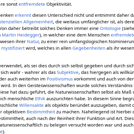
äre sonst
entfremdete
Objektivität.
enken
erkennt
diesen Unterschied nicht und entnimmt daher 
stenziellen
Allgemeinheit
, die weitaus umfänglicher ist, als de
 Von daher betreibt solches Denken immer eine
Ontologie
(sieh
n
Martin Heidegger
), in welcher eine dem Menschen
enfremdet
nwesen ihrer
Natur
, zu einer rein umfangslogischen Nominieru
n
mystifiziert
wird, welches in allen
Gegebenheiten
als ihr wese
verwendet, als sei dies durch sich selbst gegeben und durch si
r sich wahr - wahrer als das
Subjektive
, das hiergegen als willkür
 der auch weiterhin im
Positivismus
vorkommt und auch von den
 wird. In den Geisteswissenschaften wurde solches Verständnis 
Diese hat dazu geführt, die Naturwissenschaften selbst als Maß
ich menschliche
Ethik
auszurichten habe. In diesem Sinne begr
nschliche
Willensakte
als objektiv beründet auszugeben, damit
er objektiven
Bestimmtheit
zu machen. Naheliegend ist hierbei 
stimmtheit, auch nach der Reinheit ihrer Funktion und Art. Die
naturwissenschaftlich zu belegen versucht worden war und auc
ie
).