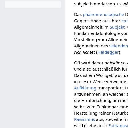
Subjekt hinterlassen. Es w
Das
phänomenologische
D
Gegenstände aus ihrer
exi
Allgemeinheit im
Subjekt
.
Fundamentalontologie vo
Vorstellung vom Allgemei
Allgemeinen des
Seiende
sich lichtet
(
Heidegger
).
Oft wird daher
objektiv
so 
und also ausschließlich fü
Das ist ein Wortgebrauch,
in dieser Weise verwendet
Aufklärung
transportiert. 
anzunehmen, an welcher s
die Hirnforschung, um me
selbst zum Funktionär ein
Herstellung reiner Naturbe
Rassismus
aus, soweit er 
wird (siehe auch
Euthanas