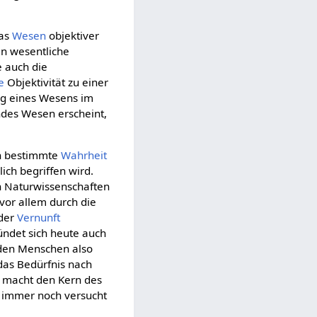
das
Wesen
objektiver
ren wesentliche
e auch die
e
Objektivität zu einer
ng eines Wesens im
ndes Wesen erscheint,
ch bestimmte
Wahrheit
lich begriffen wird.
 Naturwissenschaften
vor allem durch die
 der
Vernunft
ündet sich heute auch
 den Menschen also
das Bedürfnis nach
s macht den Kern des
h immer noch versucht