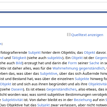
Quelltext anzeigen
on
)
s fotografierende
Subjekt
hinter dem Objektiv, das
Objekt
davor. 
nd
und
Tätigkeit
(siehe auch
subjektiv
). Ein
Objekt
ist der
Gegen
iehe auch
Bild
) erzeugt hat und darin die
Form
seiner
Sache
in 
ktiv ist daher alles, was für die
Wahrnehmung
gegenständlich
,
 eben das, was über das
Subjektive
, über das sich Äußernde hin
ist und Bestand hat, was über die einzelnen
Subjekte
hinweg for
Objekt
ist und sich aus ihnen begründet und als ihre
Objektivitä
t (siehe
Dasein
). Es ist etwas
Gegenständliches
, also etwas, das 
cht worden war, was somit subjektive Bestimmungen verobjekti
ne
Subjektivität
ist. Von daher bleibt es in der
Beziehung
auf ein
Das Objektive hat das
Subjekt
zwar verlassen, aber nicht notwe