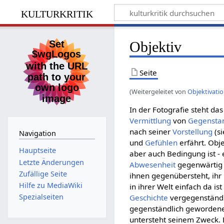
kulturkritik
Objektiv
Seite
(Weitergeleitet von
Objektivati
In der Fotografie steht da
Vermittlung
von
Gegensta
nach seiner
Vorstellung
(s
Navigation
und
Gefühlen
erfährt. Obje
Hauptseite
aber auch Bedingung ist -
Letzte Änderungen
Abwesenheit
gegenwärtig 
Zufällige Seite
ihnen gegenübersteht, ihr
Hilfe zu MediaWiki
in ihrer Welt einfach da is
Spezialseiten
Geschichte
vergegenständli
gegenständlich geworde
untersteht seinem Zweck. 