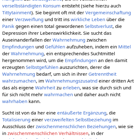
verselbständigten
Konsum
entsteht (siehe hierzu auch
Tittytainment
). Sie beginnt oft mit der
Vergemeinschaftung
einer
Verzweiflung
und tritt ins
wirkliche
Leben
über die
Panik
gegen einen total gewordenen
Selbstverlust
, die
Depression ihrer Lebenswirklichkeit. Sie sucht das
Auseinanderfallen der
Wahrnehmung
zwischen
Empfindungen
und
Gefühlen
aufzuheben, indem ein
Mittel
der
Wahrnehmung
, ein entsprechendes Suchtmittel
hergenommen wird, um die
Empfindungen
an den damit
erzeugten
Selbstgefühlen
auszurichten, derer die
Wahrnehmung
bedarf, um sich in ihrer
Getrenntheit
wahrzumachen
, im
Wahrnehmungszusatnd
einer dritten Art
das als eigene
Wahrheit
zu
erleben
, was sie durch sich und
für sich nicht mehr
wahrmachen
und daher auch nicht
wahrhaben
kann.
Sucht ist von da her eine
entäußerte
Ergänzung
, die
Totalisierung
einer
verzweifelten
Selbstbeziehung
im
Ausschluss der
zwischenmenschlichen Beziehungen
, wie sie
in
zwischenmenschlichen Verhältnissen
, in der