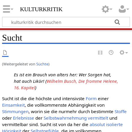
kulturkritik
Sucht
(Weitergeleitet von
Süchte
)
Es ist ein Brauch von alters her: Wer Sorgen hat,
hat auch Likör! (
Wilhelm Busch, Die fromme Helene,
16. Kapitel
)
Sucht ist die die höchste und intensivste
Form
einer
Einsamkeit
, die vollkommenste Abhängigkeit von
Stimmungen
, worin sie die nurmehr durch bestimmte
Stoffe
oder
Erlebnisse
der
Selbstwahrnehmung
vermittelt
und
vermittelbar sind. Sucht ist von da her die
absolut
isolierte
Hörigkeit
der
Selbstgefühle
, die im vollkommen