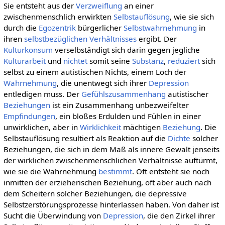
Sie entsteht aus der
Verzweiflung
an einer
zwischenmenschlich erwirkten
Selbstauflösung
, wie sie sich
durch die
Egozentrik
bürgerlicher
Selbstwahrnehmung
in
ihren
selbstbezüglichen
Verhältnisses
ergibt. Der
Kulturkonsum
verselbständigt sich darin gegen jegliche
Kulturarbeit
und
nichtet
somit seine
Substanz
,
reduziert
sich
selbst zu einem autistischen Nichts, einem Loch der
Wahrnehmung
, die unentwegt sich ihrer
Depression
entledigen muss. Der
Gefühlszusammenhang
autistischer
Beziehungen
ist ein Zusammenhang unbezweifelter
Empfindungen
, ein bloßes Erdulden und Fühlen in einer
unwirklichen, aber in
Wirklichkeit
mächtigen
Beziehung
. Die
Selbstauflösung resultiert als Reaktion auf die
Dichte
solcher
Beziehungen, die sich in dem Maß als innere Gewalt jenseits
der wirklichen zwischenmenschlichen Verhältnisse auftürmt,
wie sie die Wahrnehmung
bestimmt
. Oft entsteht sie noch
inmitten der erzieherischen Beziehung, oft aber auch nach
dem Scheitern solcher Beziehungen, die depressive
Selbstzerstörungsprozesse hinterlassen haben. Von daher ist
Sucht die Überwindung von
Depression
, die den Zirkel ihrer