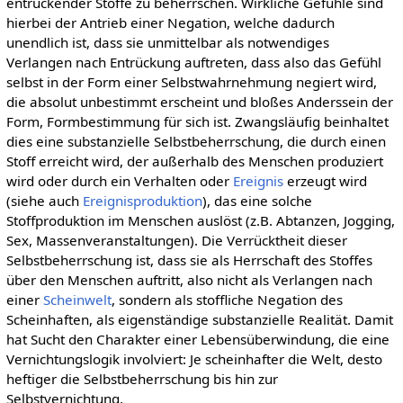
entrückender Stoffe zu beherrschen. Wirkliche Gefühle sind
hierbei der Antrieb einer Negation, welche dadurch
unendlich ist, dass sie unmittelbar als notwendiges
Verlangen nach Entrückung auftreten, dass also das Gefühl
selbst in der Form einer Selbstwahrnehmung negiert wird,
die absolut unbestimmt erscheint und bloßes Anderssein der
Form, Formbestimmung für sich ist. Zwangsläufig beinhaltet
dies eine substanzielle Selbstbeherrschung, die durch einen
Stoff erreicht wird, der außerhalb des Menschen produziert
wird oder durch ein Verhalten oder
Ereignis
erzeugt wird
(siehe auch
Ereignisproduktion
), das eine solche
Stoffproduktion im Menschen auslöst (z.B. Abtanzen, Jogging,
Sex, Massenveranstaltungen). Die Verrücktheit dieser
Selbstbeherrschung ist, dass sie als Herrschaft des Stoffes
über den Menschen auftritt, also nicht als Verlangen nach
einer
Scheinwelt
, sondern als stoffliche Negation des
Scheinhaften, als eigenständige substanzielle Realität. Damit
hat Sucht den Charakter einer Lebensüberwindung, die eine
Vernichtungslogik involviert: Je scheinhafter die Welt, desto
heftiger die Selbstbeherrschung bis hin zur
Selbstvernichtung.