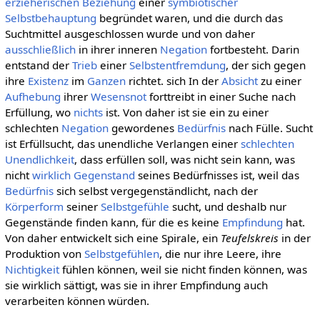
erzieherischen Beziehung
einer
symbiotischer
Selbstbehauptung
begründet waren, und die durch das
Suchtmittel ausgeschlossen wurde und von daher
ausschließlich
in ihrer inneren
Negation
fortbesteht. Darin
entstand der
Trieb
einer
Selbstentfremdung
, der sich gegen
ihre
Existenz
im
Ganzen
richtet. sich In der
Absicht
zu einer
Aufhebung
ihrer
Wesensnot
forttreibt in einer Suche nach
Erfüllung, wo
nichts
ist. Von daher ist sie ein zu einer
schlechten
Negation
gewordenes
Bedürfnis
nach Fülle. Sucht
ist Erfüllsucht, das unendliche Verlangen einer
schlechten
Unendlichkeit
, dass erfüllen soll, was nicht sein kann, was
nicht
wirklich
Gegenstand
seines Bedürfnisses ist, weil das
Bedürfnis
sich selbst vergegenständlicht, nach der
Körperform
seiner
Selbstgefühle
sucht, und deshalb nur
Gegenstände finden kann, für die es keine
Empfindung
hat.
Von daher entwickelt sich eine Spirale, ein
Teufelskreis
in der
Produktion von
Selbstgefühlen
, die nur ihre Leere, ihre
Nichtigkeit
fühlen können, weil sie nicht finden können, was
sie wirklich sättigt, was sie in ihrer Empfindung auch
verarbeiten können würden.