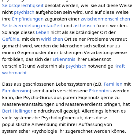
Selbstgerechtigkeit
desolat werden, weil sie auf diese Weise
nicht
psychisch
aufgehoben sein wird, und auf diese Weise
ihre
Empfindungen
zugunsten einer
zwischenmenschlichen
Selbstveredelung
entäußert
und
ästhetisch
fixiert werden.
Solange dieses
Leben
nicht als selbständiger Ort der
Gefühle
, mit dem
wirklichen
Ort seiner Probleme vertraut
gemacht wird, werden die Menschen sich selbst nur zu
einem Gegenmuster ihrer bisherigen Verarbeitungsweise
fortbilden, das sich der
Erkenntnis
ihrer Lebensnot
verschließt und weiterhin als
psychisch
notwendige
Kraft
wahrmacht
.
Dass aus geschlossenen Lebenssystemen (z.B.
Familien
mit
Familiensinn
) somit auch verschlossene
Erkenntnis
werden
kann, die Psycho-Gurus aus purem Eigennutz gerne zu
Massenveranstaltungen und Massenverdienst bringen, hat
Bert Hellinger
eindrucksvoll gezeigt. Allerdings lehnen es
viele systemische PsychologInnen ab, dass diese
populistische Anwendung mit ihrer Auffassung von
systemischer Psychologie ihr zugerechnet werden könne.