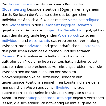
Die
Systemtheorien
setzten sich nach Beginn der
Globalisierung
besonders seit den 80ger Jahren allgemein
durch. Sie lösen die Widersprüche des bürgerlichen
Individuums ähnlich auf, wie es mit der
Verselbständigung
des
Geldbesitzes
in den
Dienstleistungsgesellschaften
gegeben war. Seit es die
bürgerliche Gesellschaft
gibt, gibt es
auch den ihr zugrunde liegenden
Widerspruch
zwischen
Individuum
und
Gesellschaft
, das Problem der Vermittlung
zwischen ihren
privaten
und gesellschaftlichen
Substanzen
,
den politischen Polen des einzelnen und des sozialen
Daseins
. Die Sozialwissenschaften, welche die hier
auftretenden Probleme lösen sollten, hatten daher selbst
auch ein dementsprechendes Vermittlungsproblem, weil sie
zwischen den individuellen und den sozialen
Notwendigkeiten keine Beziehung, sondern nur
gegensinnige Positionen einnehmen konnten, die sie dem
menschlichen Wesen aus seiner
Evolution
heraus
zuschrieben, so das seine individuellen Impulse sich als
Ausdruck einer
autopoietischen
Ontologie
objektiv verstehen
lassen, die sich schließlich notwendig an ihre allgemeine