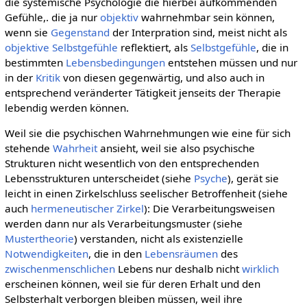
die systemische Psychologie die hierbei aufkommenden
Gefühle,. die ja nur
objektiv
wahrnehmbar sein können,
wenn sie
Gegenstand
der Interpration sind, meist nicht als
objektive Selbstgefühle
reflektiert, als
Selbstgefühle
, die in
bestimmten
Lebensbedingungen
entstehen müssen und nur
in der
Kritik
von diesen gegenwärtig, und also auch in
entsprechend veränderter Tätigkeit jenseits der Therapie
lebendig werden können.
Weil sie die psychischen Wahrnehmungen wie eine für sich
stehende
Wahrheit
ansieht, weil sie also psychische
Strukturen nicht wesentlich von den entsprechenden
Lebensstrukturen unterscheidet (siehe
Psyche
), gerät sie
leicht in einen Zirkelschluss seelischer Betroffenheit (siehe
auch
hermeneutischer Zirkel
): Die Verarbeitungsweisen
werden dann nur als Verarbeitungsmuster (siehe
Mustertheorie
) verstanden, nicht als existenzielle
Notwendigkeiten
, die in den
Lebensräumen
des
zwischenmenschlichen
Lebens nur deshalb nicht
wirklich
erscheinen können, weil sie für deren Erhalt und den
Selbsterhalt verborgen bleiben müssen, weil ihre