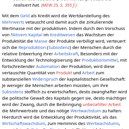
realisiert hat.
(MEW 25, S. 355 f.)
Mit dem
Geld
als Kredit wird die Wertdarstellung des
Mehrwerts
vetauscht und damit auch die zirkulierende
Wertmasse mit der produktiven. Indem durch den Vorschuss
von
fiktivem Kapital
im
Kreditwesen
das Wachstum der
Produktiität die
Masse
der Produkte verbilligt wird, verteuert
sich die
Reproduktion
(
Subsistenz
) der Menschen durch die
relative Entwertung ihrer
Arbeitskraft
, Besonders mit der
Entwicklung der Technologisierung der
Produktionsmittel
, mit
fortschreitender
Automation
der Produktion, wird diese
vertauschte Quantität von
Produkt
und
Arbeit
zum
substanziellen
Widerspruch
der kapitalistischen Gesellschaft:
Je weniger die Menschen arbeiten müssten, um ihre
Subsistenz
stofflich zu erwirtschaften, desto zwanghafter wird
die politische Gewalt des Kapitals gegen sie, desto mächtiger
wird der Zwang, durch die Beibringung
unbezahlter Arbeit
die Mehrwertrate und das nötige
Wertwachstum
zu halten.
Hierdurch wird die Entwicklung der Produktivität, als das
Wirtschaftswachstum
, zum Hemmnis des
Wertwachstums
,