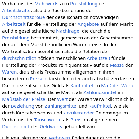
Verhältnis des
Mehrwerts
zum
Preisbildung
der
Arbeitskräfte
, also die Rückbeziehung der
Durchschnittsgröße
der gesellschaftlich notwendigen
Arbeitszeit
für die Herstellung der
Angebote
auf dem Markt
auf die gesellschaftliche
Nachfrage
, die durch die
Preisbildung
bestimmt ist, gemessen an der Gesamtsumme
der auf dem Markt befindlichen Warenpreise. In der
Wertrealisation bezieht sich also die Relation der
durchschnittlich
nötigen menschlichen
Arbeitszeit
für die
Herstellung der Produkte rein quantitativ auf die
Masse
der
Waren
, die sich als Preissumme alllgemein in ihren
besonderen
Preisen
darstellen oder auch abschätzen lassen.
Darin bezieht sich das Geld als
Kaufmittel
im
Maß der Werte
auf seine gesellschaftliche Macht als
Zahlungsmittel
im
Maßstab der Preise
. Der
Wert
der Waren verwirklicht sich in
der
Beziehung
von
Zahlungsmittel
und
Kaufmittel
, wie sie
durch Kapitalvorschuss und
zirkulierender
Geldmenge im
Verhältnis der
Tauschwerte
als
Preis
im allgemeinen
Durchschnitt
des
Geldwerts
gehandelt wird.
Die Realisierung von
Mehrwert
findet daher durch die