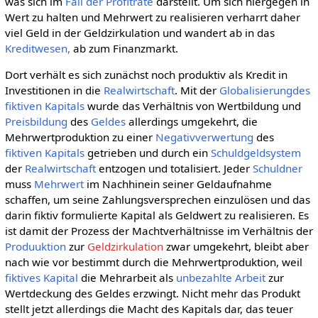
was sich im
Fall der Profitrate
darstellt. Um sich hiergegen in
Wert zu halten und Mehrwert zu realisieren verharrt daher
viel Geld in der Geldzirkulation und wandert ab in das
Kreditwesen,
ab zum Finanzmarkt.
Dort verhält es sich zunächst noch produktiv als Kredit in
Investitionen in die
Realwirtschaft
. Mit der
Globalisierungdes
fiktiven Kapitals
wurde das Verhältnis von Wertbildung und
Preisbildung
des
Geldes
allerdings umgekehrt, die
Mehrwertproduktion zu einer
Negativverwertung
des
fiktiven Kapitals
getrieben und durch ein
Schuldgeldsystem
der
Realwirtschaft
entzogen und totalisiert. Jeder
Schuldner
muss
Mehrwert
im Nachhinein seiner Geldaufnahme
schaffen, um seine Zahlungsversprechen einzulösen und das
darin fiktiv formulierte Kapital als Geldwert zu realisieren. Es
ist damit der Prozess der Machtverhältnisse im Verhältnis der
Produuktion
zur
Geldzirkulation
zwar umgekehrt, bleibt aber
nach wie vor bestimmt durch die Mehrwertproduktion, weil
fiktives Kapital
die Mehrarbeit als
unbezahlte Arbeit
zur
Wertdeckung des Geldes erzwingt. Nicht mehr das Produkt
stellt jetzt allerdings die Macht des Kapitals dar, das teuer