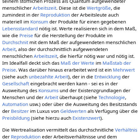
seinem stofflichen Prozess als Quantum aufgewendeter
menschlicher
Arbeitszeit
. Diese ist die
Wertgröße
, die
zumindest in der
Reproduktion
der Arbeitsleute auch
materiell im
Konsum
der Produkte für einen gegebenen
Lebensstandard
nötig ist. Werte realisieren sich in dem Maß,
wie die
Preise
für die Herstellung der Produkte im
Durchschnit
mit dem Maß der aufgewendeten menschlichen
Arbeit
, also der durchschnittlich aufgewendeten
menschlichen
Arbeitszeit
, die hierfür nötig war und nötig ist.
Im Idealfall deckt sich das
Maß der Werte
im
Maßstab der
Preise
. Was darüber hinaus erarbeitet wird ist ein
Mehrwert
(siehe auch
unbezahlte Arbeit
), der in die
Entwicklung
der
Gesellschaft
eingebracht werden kann - sei es in der
Ausweitung des
Konsums
und der Existenzgrundlagen der
Menschen und der
Arbeit
überhaupt (siehe
Technologie
,
Automation
usw.) oder über die Ausweitung des Besitzstands
der
Besitzer
im Luxus von
Geldwerten
als Verfügung über die
Preisbildung
(siehe hierzu auch
Existenzwert
).
Die Wertrealisation vermittelt das durchschnitliche
Verhältnis
der
Reproduktion
eder Arbeitsverhältnisse und dem