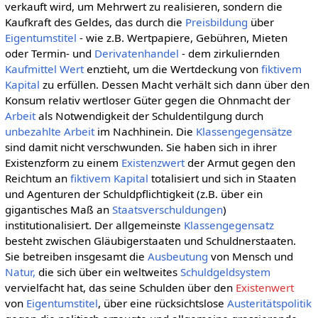
verkauft wird, um Mehrwert zu realisieren, sondern die
Kaufkraft des Geldes, das durch die
Preisbildung
über
Eigentumstitel
- wie z.B. Wertpapiere, Gebühren, Mieten
oder Termin- und
Derivatenhandel
- dem zirkuliernden
Kaufmittel
Wert
enztieht, um die Wertdeckung von
fiktivem
Kapital
zu erfüllen. Dessen Macht verhält sich dann über den
Konsum relativ wertloser Güter gegen die Ohnmacht der
Arbeit
als Notwendigkeit der Schuldentilgung durch
unbezahlte Arbeit
im Nachhinein. Die
Klassengegensätze
sind damit nicht verschwunden. Sie haben sich in ihrer
Existenzform zu einem
Existenzwert
der Armut gegen den
Reichtum an
fiktivem Kapital
totalisiert und sich in Staaten
und Agenturen der Schuldpflichtigkeit (z.B. über ein
gigantisches Maß an
Staatsverschuldungen
)
institutionalisiert. Der allgemeinste
Klassengegensatz
besteht zwischen Gläubigerstaaten und Schuldnerstaaten.
Sie betreiben insgesamt die
Ausbeutung
von Mensch und
Natur,
die sich über ein weltweites
Schuldgeldsystem
vervielfacht hat, das seine Schulden über den
Existenwert
von
Eigentumstitel
, über eine rücksichtslose
Austeritätspolitik