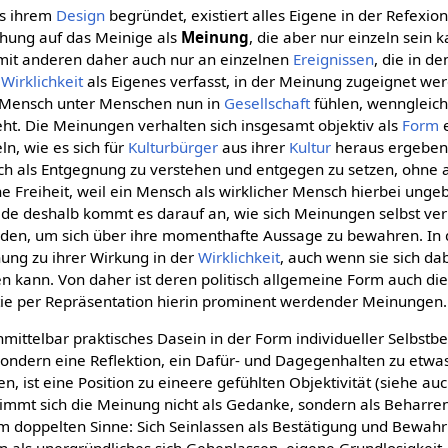
us ihrem
Design
begründet, existiert alles Eigene in der Refexi
ehung auf das Meinige als
Meinung
, die aber nur einzeln sein 
ich mit anderen daher auch nur an einzelnen
Ereignissen
, die in d
r
Wirklichkeit
als Eigenes verfasst, in der Meinung zugeignet w
r Mensch unter Menschen nun in
Gesellschaft
fühlen, wenngleic
t. Die Meinungen verhalten sich insgesamt objektiv als
Form
n, wie es sich für
Kulturbürger
aus ihrer
Kultur
heraus ergeben 
ch als Entgegnung zu verstehen und entgegen zu setzen, ohne 
che Freiheit, weil ein Mensch als wirklicher Mensch hierbei ung
rade deshalb kommt es darauf an, wie sich Meinungen selbst v
den, um sich über ihre momenthafte Aussage zu bewahren. In
ehung zu ihrer Wirkung in der
Wirklichkeit
, auch wenn sie sich dab
n kann. Von daher ist deren politisch allgemeine Form auch di
tie per Repräsentation hierin prominent werdender Meinungen.
nmittelbar praktisches Dasein in der Form individueller Selbstb
sondern eine Reflektion, ein Dafür- und Dagegenhalten zu etw
 ist eine Position zu eineere gefühlten Objektivität (siehe auc
timmt sich die Meinung nicht als Gedanke, sondern als Beharren
m doppelten Sinne: Sich Seinlassen als Bestätigung und Bewah