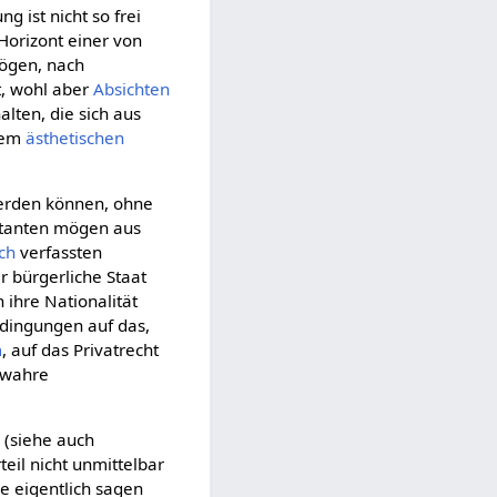
g ist nicht so frei
 Horizont einer von
ögen, nach
t, wohl aber
Absichten
alten, die sich aus
rem
ästhetischen
erden können, ohne
entanten mögen aus
ch
verfassten
r bürgerliche Staat
 ihre Nationalität
edingungen auf das,
m
, auf das Privatrecht
g wahre
 (siehe auch
eil nicht unmittelbar
ie eigentlich sagen