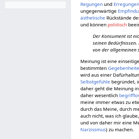
Regungen
und
Erregunge
ungegenwärtige
Empfind
ästhetische
Rückstände d
und können
poliitisch
beein
Der Konsument ist nic
seinen Bedürfnissen.
von der allgemeinen 
Meinung ist eine einseitig
bestimmten
Gegebenheit
wird aus einer Dafürhalt
Selbstgefühle
begründet, i
daher geht die Meinung in
daher wesentlich
begrifflo
meine immer etwas zu etw
durch das Meine, durch mei
auch nicht, was ich glaub
und von daher mir eine Me
Narzissmus
) zu machen.