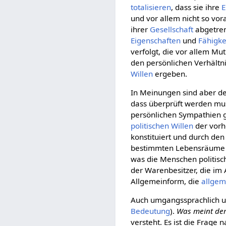
totalisieren
, dass sie ihre
E
und vor allem nicht so vora
ihrer
Gesellschaft
abgetren
Eigenschaften
und
Fähigke
verfolgt, die vor allem 
den persönlichen Verhältn
Willen
ergeben.
In Meinungen sind aber 
dass überprüft werden mus
persönlichen Sympathien g
politischen Willen
der vor
konstituiert und durch den 
bestimmten Lebensräume be
was die Menschen politisch
der Warenbesitzer, die im
Allgemeinform, die
allgem
Auch umgangssprachlich un
Bedeutung
).
Was meint der
versteht. Es ist die Frage 