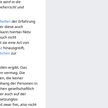
s wird in die
beherrscht und
heiten
der Erfahrung
er diese auch
ann hierbei fiktiv
auch nicht
t sie eine Art von
nz
hinausgreift,
lichen
zur
lten ergibt. Das
ren vermag. Die
en, die keiner
hang der Personen in
chen gesellschaftlich
er auch auf der
setzunglos
t zwar frei, also nicht