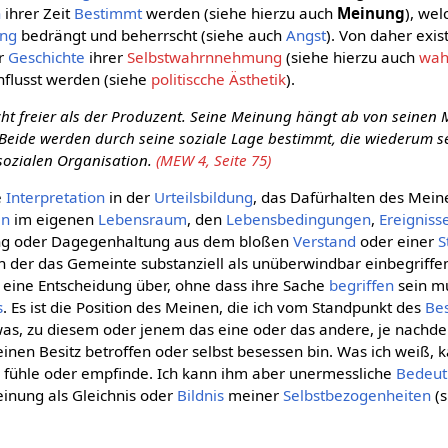
n
ihrer Zeit
Bestimmt
werden (siehe hierzu auch
Meinung
), wel
ung
bedrängt und beherrscht (siehe auch
Angst
). Von daher exis
er
Geschichte
ihrer
Selbstwahrnnehmung
(siehe hierzu auch
wah
flusst werden (siehe
politiscche Ästhetik
).
ht freier als der Produzent. Seine Meinung hängt ab von seinen 
 Beide werden durch seine soziale Lage bestimmt, die wiederum s
sozialen Organisation.
(MEW 4, Seite 75)
e
Interpretation
in der
Urteilsbildung
, das Dafürhalten des Mein
en
im eigenen
Lebensraum
, den
Lebensbedingungen
,
Ereigniss
ung oder Dagegenhaltung aus dem bloßen
Verstand
oder einer
S
n der das Gemeinte substanziell als unüberwindbar einbegriffen
 eine Entscheidung über, ohne dass ihre Sache
begriffen
sein mus
s
. Es ist die Position des Meinen, die ich vom Standpunkt des
Bes
as, zu diesem oder jenem das eine oder das andere, je nachde
nen Besitz betroffen oder selbst besessen bin. Was ich weiß, k
e, fühle oder empfinde. Ich kann ihm aber unermessliche
Bedeu
inung als Gleichnis oder
Bildnis
meiner
Selbstbezogenheiten
(s