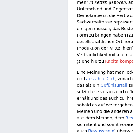
mehr
in Ketten geboren
, a
Unterschied und Gegensat
Demokratie ist die Vertrag
Sachverhältnisse repräsen
einigen müssen, das Beste
Form zu bringen haben (z.
gesellschaftlichen Ort her
Produktion der Mittel hierf
Verträglichkeit mit allem 
(siehe hierzu
Kapitalkompe
Eine Meinung hat man, oder
und
ausschließlich
, zunäc
das als ein
Gefühlsurteil
zu
setzt diese voraus und refl
erhält und das auch zu ihr
sobald es auf weitergehe
Meinen und die anderen an
aus dem Meinen, dem
Bes
sich steht und somit vorau
auch
Bewusstsein
) überwi