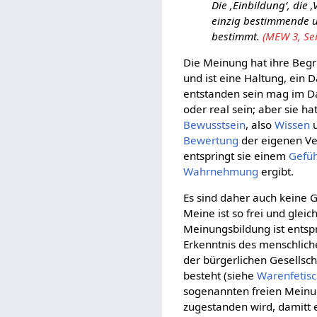
Die ‚Einbildung‘, die
einzig bestimmende u
bestimmt.
(MEW 3, Sei
Die Meinung hat ihre Be
und ist eine Haltung, ein
entstanden sein mag im 
oder real sein; aber sie h
Bewusstsein
, also
Wissen
Bewertung
der eigenen Ve
entspringt sie einem
Gefüh
Wahrnehmung
ergibt.
Es sind daher auch keine
Meine ist so frei und glei
Meinungsbildung ist entsp
Erkenntnis des menschli
der bürgerlichen Gesellsch
besteht (siehe
Warenfetis
sogenannten freien Meinu
zugestanden wird, damitt er