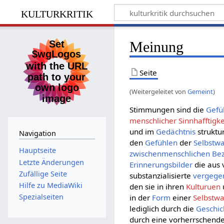
kulturkritik
Meinung
Seite
(Weitergeleitet von
Gemeint
)
Stimmungen sind die
Gefü
menschlicher Sinnhafftigke
und im
Gedächtnis
struktu
Navigation
den
Gefühlen
der
Selbstw
Hauptseite
zwischenmenschlichen Be
Letzte Änderungen
Erinnerungsbilder
die aus
Zufällige Seite
substanzialisierte
vergege
Hilfe zu MediaWiki
den sie in ihren
Kulturuen
Spezialseiten
in der
Form
einer
Selbstw
lediglich durch die
Geschic
durch eine vorherrschend