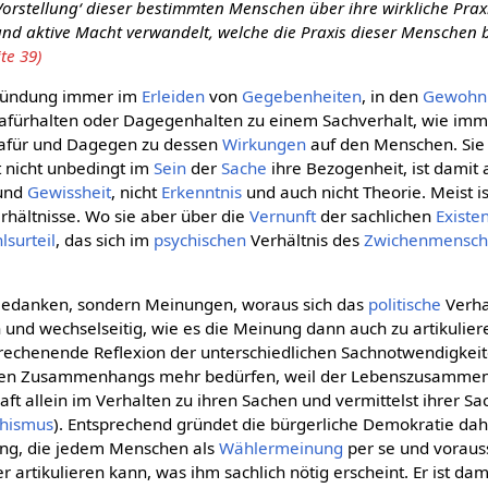
 ‚Vorstellung‘ dieser bestimmten Menschen über ihre wirkliche Praxi
nd aktive Macht verwandelt, welche die Praxis dieser Menschen 
te 39)
gründung immer im
Erleiden
von
Gegebenheiten
, in den
Gewohn
 Dafürhalten oder Dagegenhalten zu einem Sachverhalt, wie imm
Dafür und Dagegen zu dessen
Wirkungen
auf den Menschen. Sie k
at nicht unbedingt im
Sein
der
Sache
ihre Bezogenheit, ist damit 
und
Gewissheit
, nicht
Erkenntnis
und auch nicht Theorie. Meist is
rhältnisse. Wo sie aber über die
Vernunft
der sachlichen
Existe
lsurteil
, das sich im
psychischen
Verhältnis des
Zwichenmensch
 Gedanken, sondern Meinungen, woraus sich das
politische
Verha
ch und wechselseitig, wie es die Meinung dann auch zu artikulie
rechenende Reflexion der unterschiedlichen Sachnotwendigkeit
chen Zusammenhangs mehr bedürfen, weil der Lebenszusammen
aft allein im Verhalten zu ihren Sachen und vermittelst ihrer Sa
chismus
). Entsprechend gründet die bürgerliche Demokratie dah
ng, die jedem Menschen als
Wählermeinung
per se und voraus
 artikulieren kann, was ihm sachlich nötig erscheint. Er ist dami