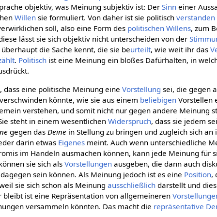
Sprache objektiv, was Meinung subjektiv ist: Der
Sinn
einer Aussa
chen
Willen
sie formuliert. Von daher ist sie politisch
verstanden
erwirklichen soll, also eine Form des
politischen Willens
, zum B
 diese lässt sie sich objektiv nicht unterscheiden von der
Stimmu
 überhaupt die Sache kennt, die sie be
urteilt
, wie weit ihr das
V
zählt
.
Politisch
ist eine Meinung ein bloßes Dafürhalten, in welc
sdrückt.
 dass eine politische Meinung eine
Vorstellung
sei, die gegen 
 verschwinden könnte, wie sie aus einem
beliebigen
Vorstellen 
lgemein verstehen, und somit nicht nur gegen andere Meinung s
Sie steht in einem wesentlichen
Widerspruch
, dass sie jedem s
ne
gegen das
Deine
in Stellung zu bringen und zugleich sich an 
 jeder darin etwas
Eigenes
meint. Auch wenn unterschiedliche Me
omis im Handeln ausmachen können, kann jede Meinung für s
können sie sich als
Vorstellungen
ausgeben, die dann auch disk
t dagegen sein können. Als Meinung jedoch ist es eine
Position
,
weil sie sich schon als Meinung
ausschließlich
darstellt und dies
r bleibt ist eine Repräsentation von allgemeineren
Vorstellunge
inungen versammeln könnten. Das macht die
repräsentative De