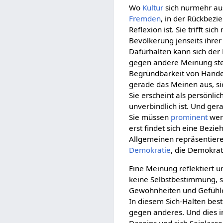
Wo
Kultur
sich nurmehr a
Fremden
, in der Rückbezi
Reflexion ist. Sie trifft s
Bevölkerung jenseits ihre
Dafürhalten kann sich de
gegen andere Meinung steh
Begründbarkeit von Handel
gerade das Meinen aus, si
Sie erscheint als persönli
unverbindlich ist. Und ge
Sie müssen
prominent
wer
erst findet sich eine Bezi
Allgemeinen repräsentiere
Demokratie
, die Demokra
Eine Meinung reflektiert u
keine Selbstbestimmung, 
Gewohnheiten und Gefühlen,
In diesem Sich-Halten bes
gegen anderes. Und dies i