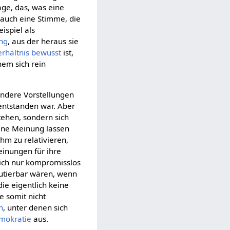
ge, das, was eine
auch eine Stimme, die
eispiel als
ng
, aus der heraus sie
erhältnis
bewusst
ist,
hem sich rein
andere Vorstellungen
entstanden war. Aber
tehen, sondern sich
eine Meinung lassen
ihm zu relativieren,
inungen für ihre
ich nur kompromisslos
utierbar wären, wenn
 die eigentlich keine
e somit nicht
n
, unter denen sich
mokratie
aus.