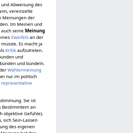
on und Abweisung des
kann, vereinzelte
en Meinungen der
erden. Im Meinen und
h auch seine
Meinung
eines
Zweifels
an der
müsste. Es macht ja
als
Kritik
aufzutreten.
ebunden und
erbünden und bündeln.
 der
Wählermeinung
ei nur im politsch
e
repräsentative
estimmung. Sie ist
as Bestimmtem an
h objektive Gefühle).
, sich Sein-Lassen
rung des eigenen