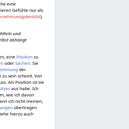
che eine
tieren Gefühle nur als
rnehmunsgidentität
)
Mitteln und
elbst abhängt
en, eine
Position
zu
en
oder
Sachen
. Sie
timmung
der
 zu sein scheint. Von
s. Als Position ist sie
itzes
aus habe. Ich
m, wie ich davon
ann ich nicht meinen,
tungen
übertragen
iehe hierzu auch