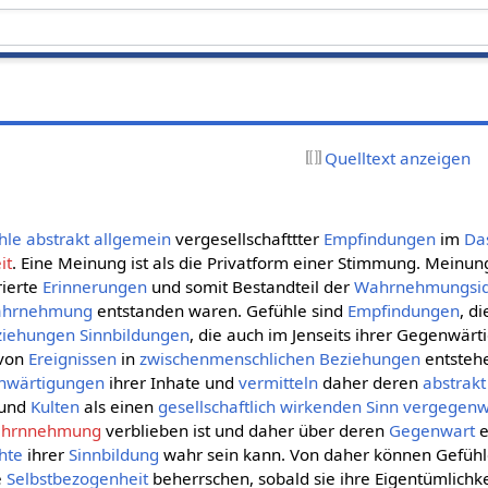
Quelltext anzeigen
hle
abstrakt allgemein
vergesellschafttter
Empfindungen
im
Da
it
. Eine Meinung ist als die Privatform einer Stimmung. Meinun
rierte
Erinnerungen
und somit Bestandteil der
Wahrnehmungsid
ahrnehmung
entstanden waren. Gefühle sind
Empfindungen
, d
ziehungen
Sinnbildungen
, die auch im Jenseits ihrer Gegenwärt
 von
Ereignissen
in
zwischenmenschlichen Beziehungen
entstehe
nwärtigungen
ihrer Inhate und
vermitteln
daher deren
abstrakt
und
Kulten
als einen
gesellschaftlich
wirkenden
Sinn
vergegenw
ahrnnehmung
verblieben ist und daher über deren
Gegenwart
e
hte
ihrer
Sinnbildung
wahr sein kann. Von daher können Gefühl
e
Selbstbezogenheit
beherrschen, sobald sie ihre Eigentümlichke