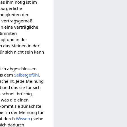
was ihm nötig ist im
bürgerliche
endigkeiten der
se vertragsgemäß
n eine verträgliche
estimmten
ugt und in der
in das Meinen in der
r sich nicht sein kann
 sich abgeschlossen
aus dem
Selbstgefühl
,
cheint. Jede Meinung
 und das sie für sich
 schnell brüchig,
, was die einen
 kommt sie zunächste
ber in der Meinung für
ht durch
Wissen
(siehe
sich dadurch