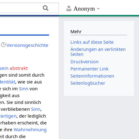
Anonym
Mehr
Links auf diese Seite
Versionsgeschichte
Änderungen an verlinkten
Seiten
Druckversion
sein
abstrakt
Permanenter Link
gen sind somit durch
Seiten­­informationen
entität
, wie sie aus
Seitenlogbücher
ie sich im
Sinn
von
igkeit aus
n. Sie sind sinnlich
verbliebenen
Sinn
,
ärtigen
, der lediglich
rhaben erscheint, die
e ihre
Wahrnehmung
it durch die