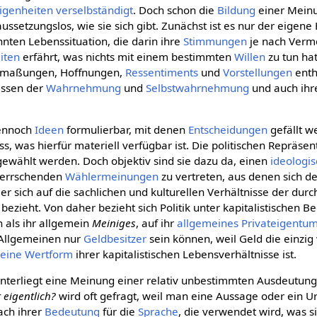
igenheiten
verselbständigt
. Doch schon die
Bildung
einer Meinun
ussetzungslos, wie sie sich gibt. Zunächst ist es nur der eigene
nten Lebenssituation, die darin ihre
Stimmungen
je nach Verm
iten
erfährt, was nichts mit einem bestimmten
Willen
zu tun ha
Mutmaßungen, Hoffnungen,
Ressentiments
und
Vorstellungen
enth
issen der
Wahrnehmung
und
Selbstwahrnehmung
und auch ih
dennoch
Ideen
formulierbar, mit denen
Entscheidungen
gefällt w
s, was hierfür materiell verfügbar ist. Die politischen Repräs
ewählt werden. Doch objektiv sind sie dazu da, einen
ideologis
herrschenden
Wählermeinungen
zu vertreten, aus denen sich de
er sich auf die sachlichen und kulturellen Verhältnisse der durch
zieht. Von daher bezieht sich Politik unter kapitalistischen B
 als ihr allgemein
Meiniges
, auf ihr
allgemeines
Privateigentu
 Allgemeinen nur
Geldbesitzer
sein können, weil Geld die einzi
eine Wertform
ihrer kapitalistischen Lebensverhältnisse ist.
terliegt eine Meinung einer relativ unbestimmten Ausdeutung
 eigentlich?
wird oft gefragt, weil man eine Aussage oder ein Urt
nach ihrer
Bedeutung
für die
Sprache
, die verwendet wird, was s