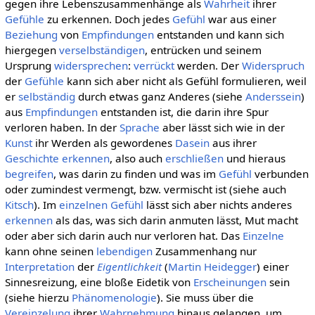
gegen ihre Lebenszusammenhänge als
Wahrheit
ihrer
Gefühle
zu erkennen. Doch jedes
Gefühl
war aus einer
Beziehung
von
Empfindungen
entstanden und kann sich
hiergegen
verselbständigen
, entrücken und seinem
Ursprung
widersprechen
:
verrückt
werden. Der
Widerspruch
der
Gefühle
kann sich aber nicht als Gefühl formulieren, weil
er
selbständig
durch etwas ganz Anderes (siehe
Anderssein
)
aus
Empfindungen
entstanden ist, die darin ihre Spur
verloren haben. In der
Sprache
aber lässt sich wie in der
Kunst
ihr Werden als gewordenes
Dasein
aus ihrer
Geschichte
erkennen
, also auch
erschließen
und hieraus
begreifen
, was darin zu finden und was im
Gefühl
verbunden
oder zumindest vermengt, bzw. vermischt ist (siehe auch
Kitsch
). Im
einzelnen
Gefühl
lässt sich aber nichts anderes
erkennen
als das, was sich darin anmuten lässt, Mut macht
oder aber sich darin auch nur verloren hat. Das
Einzelne
kann ohne seinen
lebendigen
Zusammenhang nur
Interpretation
der
Eigentlichkeit
(
Martin Heidegger
) einer
Sinnesreizung, eine bloße Eidetik von
Erscheinungen
sein
(siehe hierzu
Phänomenologie
). Sie muss über die
Vereinzelung
ihrer
Wahrnehmung
hinaus gelangen, um