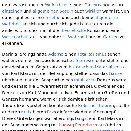
dem was ist, mit der
Wirklichkeit
seines
Daseins
, wie es im
einzelnen
und
allgemeinen
Sosein
auch
wirklich
wahr ist. Von
daher gibt es keine
einzelne
und auch keine
allgemeine
Wahrheit
an sich und durch sich. Jede ist nur durch die
andere. Und dies macht die
theoretische
Konsistenz einer
Wissenschaft
aus. Von daher ist
Wahrheit
nur im
Ganzen
zu
erkennen.
Darin allerdings hatte
Adorno
einen
Totalitarismus
sehen
wollen, dem er ein absolutistisches
Interesse
unterstellte und
dies deshalb im Gegensatz zum
historischen Materialismus
von Karl Marx mit der Behauptung stellte, dass das
Ganze
überhaupt nur der Anspruch eines
totalitären
Denkens wäre
und deshalb die Unwahrheit schlechthin sei. Obwohl er das
Denken von Karl Marx und Ludwig Feuerbach im Großen und
Ganzen hernahm, wenn er sich damit als kritischer
Theoretiker vorstellen konnte (siehe
Kritische Theorie
), stellte
er deren
Kritik
hinterrücks einfach wieder auf den Kopf,
Dieses Unterfangen war allerdings längst von Karl Marx in
der Auseiandersetzung mit
Ludwig Feuerbach
ausführlich
beantwortet worden (siehe hierzu auch
Feuerbachthesen
):