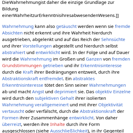
DieWahrnehmungist daher die einzige Grundlage zur
Bildung
einerWahrheitzurErkenntnisihresabwesendenWesens.]]
Wahrnehmung
kann also
getäuscht
werden wenn sie
fremde
Absichten
nicht erkennt und ihre Wahrheit hierdurch
ausgetrieben, abgelenkt und auf das Reich der
Sehnsüchte
und ihrer
Vorstellungen
abgestellt und hierdurch selbst
abstrahiert
und
entwirklicht
wird. In der Folge und auf Dauer
wird die
Wahrnehmung
im Großen und
Ganzen
von
fremden
Grundstimmungen
getrieben
und ihr
Erkenntnisinteresse
durch die
Kraft
ihrer Bedrängungen entzweit, durch ihre
Abstraktionskraft
entfremdet
. Ein
abstraktes
Erkenntnisinteresse
tötet den Sinn seiner
Wahrnehmungen
ab und macht
Angst
und
deprimiert
sie. Das
objektiv
Einzelne
wird durch den
subjektiven
Gehalt
ihrer isolierten
Wahrnehmung
verallgemeinert
und mit ihrer
Objektivität
vertauscht
oder verfälscht, durch die
Abstraktionskraft
der
Formen
ihrer Zusammenhänge
entwirklicht
. Von daher
überreizt
, werden ihre
Inhalte
durch ihre Form
ausgeschlossen (siehe
Ausschließlichkeit
), in ihr Gegenteil