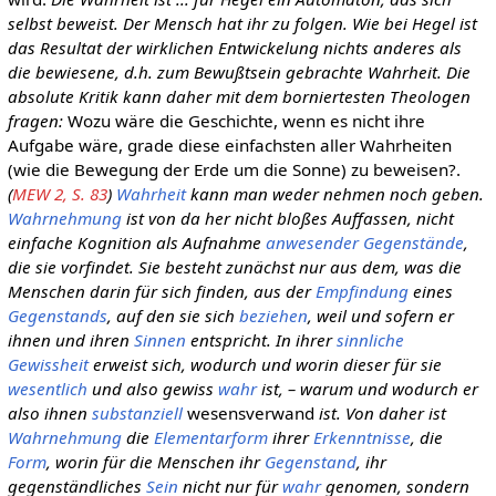
selbst beweist. Der Mensch hat ihr zu folgen. Wie bei Hegel ist
das Resultat der wirklichen Entwickelung nichts anderes als
die bewiesene, d.h. zum Bewußtsein gebrachte Wahrheit. Die
absolute Kritik kann daher mit dem borniertesten Theologen
fragen:
Wozu wäre die Geschichte, wenn es nicht ihre
Aufgabe wäre, grade diese einfachsten aller Wahrheiten
(wie die Bewegung der Erde um die Sonne) zu beweisen?.
(
MEW 2, S. 83
)
Wahrheit
kann man weder nehmen noch geben.
Wahrnehmung
ist von da her nicht bloßes Auffassen, nicht
einfache Kognition als Aufnahme
anwesender
Gegenstände
,
die sie vorfindet. Sie besteht zunächst nur aus dem, was die
Menschen darin für sich finden, aus der
Empfindung
eines
Gegenstands
, auf den sie sich
beziehen
, weil und sofern er
ihnen und ihren
Sinnen
entspricht. In ihrer
sinnliche
Gewissheit
erweist sich, wodurch und worin dieser für sie
wesentlich
und also gewiss
wahr
ist, – warum und wodurch er
also ihnen
substanziell
wesensverwand
ist. Von daher ist
Wahrnehmung
die
Elementarform
ihrer
Erkenntnisse
, die
Form
, worin für die Menschen ihr
Gegenstand
, ihr
gegenständliches
Sein
nicht nur für
wahr
genomen, sondern