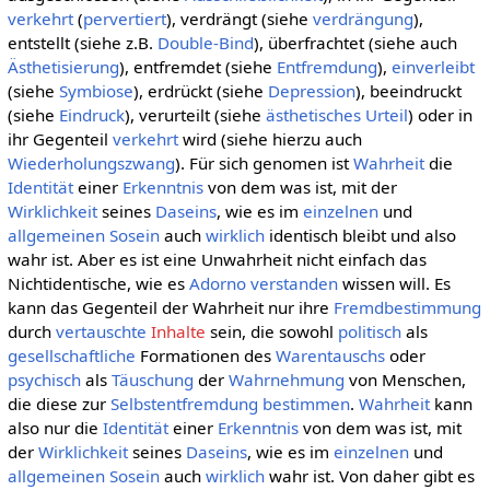
verkehrt
(
pervertiert
), verdrängt (siehe
verdrängung
),
entstellt (siehe z.B.
Double-Bind
), überfrachtet (siehe auch
Ästhetisierung
), entfremdet (siehe
Entfremdung
),
einverleibt
(siehe
Symbiose
), erdrückt (siehe
Depression
), beeindruckt
(siehe
Eindruck
), verurteilt (siehe
ästhetisches Urteil
) oder in
ihr Gegenteil
verkehrt
wird (siehe hierzu auch
Wiederholungszwang
). Für sich genomen ist
Wahrheit
die
Identität
einer
Erkenntnis
von dem was ist, mit der
Wirklichkeit
seines
Daseins
, wie es im
einzelnen
und
allgemeinen
Sosein
auch
wirklich
identisch bleibt und also
wahr ist. Aber es ist eine Unwahrheit nicht einfach das
Nichtidentische, wie es
Adorno
verstanden
wissen will. Es
kann das Gegenteil der Wahrheit nur ihre
Fremdbestimmung
durch
vertauschte
Inhalte
sein, die sowohl
politisch
als
gesellschaftliche
Formationen des
Warentauschs
oder
psychisch
als
Täuschung
der
Wahrnehmung
von Menschen,
die diese zur
Selbstentfremdung
bestimmen
.
Wahrheit
kann
also nur die
Identität
einer
Erkenntnis
von dem was ist, mit
der
Wirklichkeit
seines
Daseins
, wie es im
einzelnen
und
allgemeinen
Sosein
auch
wirklich
wahr ist. Von daher gibt es