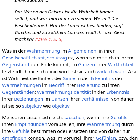
Das Wesen des Geistes ist die Wahrheit immer
selbst, und was macht ihr zu seinem Wesen? Die
Bescheidenheit. Nur der Lump ist bescheiden, sagt
Goethe, und zu solchem Lumpen wollt ihr den Geist
machen?
(MEW 1, S. 6)
Was in der
Wahrnehmung
im
Allgemeinen
, in ihrer
Gesellschaftlichkeit
,
schlüssig
ist, worin sie mit sich in ihrem
Gegenstand
zum Ende kommt, im
Ganzen
ihrer
Wirklichkeit
letztendlich mit sich einig wird, ist sie auch
wirklich
wahr
. Also
ist Wahrheit die Einheit der
Sinne
in der
Erkenntnis
der
Wahrnehmungen
im
Begriff
ihrer
Beziehung
zu ihren
Gegenständen
:
Wahrnehmungsidentität
in der
Erkenntnis
ihrer
Beziehungen
im
Ganzen
ihrer
Verhältnisse
. Von daher
ist sie so
subjektiv
wie
objektiv
.
Menschen lassen sich leicht
täuschen
, wenn ihre
Gefühle
ihren
Empfindungen
vorauseilen, ihre
Wahrnehmung
durch
ihre
Gefühle
bestimmen oder ersetzen und von daher nur
empfinden
können, was im Vorurteil ihrer
Gefühlen
, bzw. den