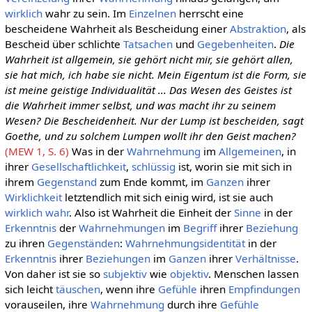
wirklich
wahr zu sein. Im
Einzelnen
herrscht eine
bescheidene Wahrheit als Bescheidung einer
Abstraktion
, als
Bescheid über schlichte
Tatsachen
und
Gegebenheiten
.
Die
Wahrheit ist allgemein, sie gehört nicht mir, sie gehört allen,
sie hat mich, ich habe sie nicht. Mein Eigentum ist die Form, sie
ist meine geistige Individualität ... Das Wesen des Geistes ist
die Wahrheit immer selbst, und was macht ihr zu seinem
Wesen? Die Bescheidenheit. Nur der Lump ist bescheiden, sagt
Goethe, und zu solchem Lumpen wollt ihr den Geist machen?
(MEW 1, S. 6)
Was in der
Wahrnehmung
im
Allgemeinen
, in
ihrer
Gesellschaftlichkeit
,
schlüssig
ist, worin sie mit sich in
ihrem
Gegenstand
zum Ende kommt, im
Ganzen
ihrer
Wirklichkeit
letztendlich mit sich einig wird, ist sie auch
wirklich
wahr
. Also ist Wahrheit die Einheit der
Sinne
in der
Erkenntnis
der
Wahrnehmungen
im
Begriff
ihrer
Beziehung
zu ihren
Gegenständen
:
Wahrnehmungsidentität
in der
Erkenntnis
ihrer
Beziehungen
im
Ganzen
ihrer
Verhältnisse
.
Von daher ist sie so
subjektiv
wie
objektiv
. Menschen lassen
sich leicht
täuschen
, wenn ihre
Gefühle
ihren
Empfindungen
vorauseilen, ihre
Wahrnehmung
durch ihre
Gefühle