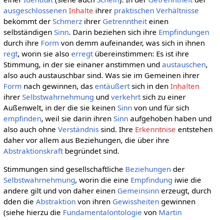
ausgeschlossenen
Inhalte
ihrer
praktischen
Verhältnisse
bekommt der
Schmerz
ihrer
Getrenntheit
einen
selbständigen
Sinn
. Darin beziehen sich ihre
Empfindungen
durch ihre
Form
von demm aufeinander, was sich in ihnen
regt
, worin sie also
erregt
übereinstimmen: Es ist ihre
Stimmung, in der sie einaner anstimmen und
austauschen
,
also auch austauschbar sind. Was sie im Gemeinen ihrer
Form
nach gewinnen, das
entäußert
sich in den
Inhalten
ihrer
Selbstwahrnehmung
und
verkehrt
sich zu einer
Außenwelt, in der die sie keinen
Sinn
von und für sich
empfinden
, weil sie darin ihren
Sinn
aufgehoben haben und
also auch ohne
Verständnis
sind. Ihre
Erkenntnise
entstehen
daher vor allem aus Beziehungen, die über ihre
Abstraktionskraft
begründet sind.
Stimmungen sind gesellschaftliche
Beziehungen
der
Selbstwahrnehmung
, worin die eine
Empfindung
iwie die
andere gilt und von daher einen
Gemeinsinn
erzeugt, durch
dden die
Abstraktion
von ihren
Gewissheiten
gewinnen
(siehe hierzu die
Fundamentalontologie
von
Martin