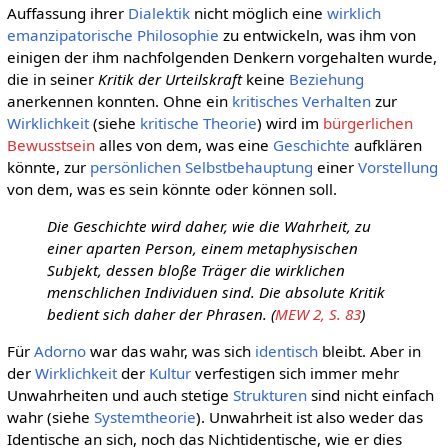
Auffassung ihrer
Dialektik
nicht möglich eine
wirklich
emanzipatorische
Philosophie
zu entwickeln, was ihm von
einigen der ihm nachfolgenden Denkern vorgehalten wurde,
die in seiner
Kritik der Urteilskraft
keine
Beziehung
anerkennen konnten. Ohne ein
kritisches
Verhalten
zur
Wirklichkeit
(siehe
kritische Theorie
) wird im
bürgerlichen
Bewusstsein
alles von dem, was eine
Geschichte
aufklären
könnte, zur
persönlichen
Selbstbehauptung
einer
Vorstellung
von dem, was es sein könnte oder können soll.
Die Geschichte wird daher, wie die Wahrheit, zu
einer aparten Person, einem metaphysischen
Subjekt, dessen bloße Träger die wirklichen
menschlichen Individuen sind. Die absolute Kritik
bedient sich daher der Phrasen. (
MEW 2, S. 83
)
Für
Adorno
war das wahr, was sich
identisch
bleibt. Aber in
der
Wirklichkeit
der
Kultur
verfestigen sich immer mehr
Unwahrheiten und auch stetige
Strukturen
sind nicht einfach
wahr (siehe
Systemtheorie
). Unwahrheit ist also weder das
Identische an sich, noch das Nichtidentische, wie er dies