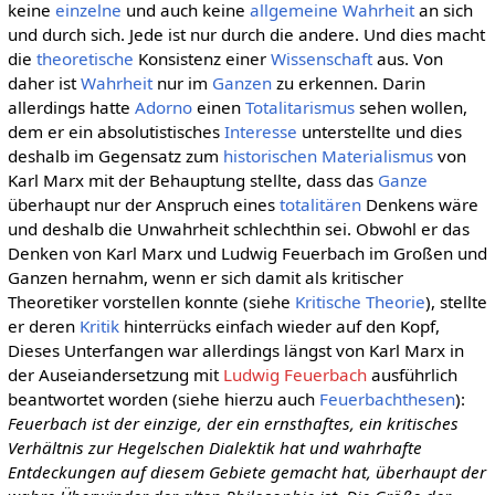
keine
einzelne
und auch keine
allgemeine
Wahrheit
an sich
und durch sich. Jede ist nur durch die andere. Und dies macht
die
theoretische
Konsistenz einer
Wissenschaft
aus. Von
daher ist
Wahrheit
nur im
Ganzen
zu erkennen. Darin
allerdings hatte
Adorno
einen
Totalitarismus
sehen wollen,
dem er ein absolutistisches
Interesse
unterstellte und dies
deshalb im Gegensatz zum
historischen Materialismus
von
Karl Marx mit der Behauptung stellte, dass das
Ganze
überhaupt nur der Anspruch eines
totalitären
Denkens wäre
und deshalb die Unwahrheit schlechthin sei. Obwohl er das
Denken von Karl Marx und Ludwig Feuerbach im Großen und
Ganzen hernahm, wenn er sich damit als kritischer
Theoretiker vorstellen konnte (siehe
Kritische Theorie
), stellte
er deren
Kritik
hinterrücks einfach wieder auf den Kopf,
Dieses Unterfangen war allerdings längst von Karl Marx in
der Auseiandersetzung mit
Ludwig Feuerbach
ausführlich
beantwortet worden (siehe hierzu auch
Feuerbachthesen
):
Feuerbach ist der einzige, der ein ernsthaftes, ein kritisches
Verhältnis zur Hegelschen Dialektik hat und wahrhafte
Entdeckungen auf diesem Gebiete gemacht hat, überhaupt der