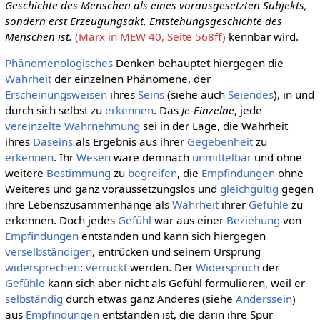
Geschichte des Menschen als eines vorausgesetzten Subjekts,
sondern erst Erzeugungsakt, Entstehungsgeschichte des
Menschen ist.
(Marx in MEW 40, Seite 568ff)
kennbar wird.
Phänomenologisches
Denken behauptet hiergegen die
Wahrheit
der einzelnen Phänomene, der
Erscheinungsweisen
ihres
Seins
(siehe auch
Seiendes
), in und
durch sich selbst zu
erkennen
. Das
Je-Einzelne
, jede
vereinzelte
Wahrnehmung
sei in der Lage, die Wahrheit
ihres
Daseins
als Ergebnis aus ihrer
Gegebenheit
zu
erkennen
. Ihr
Wesen
wäre demnach
unmittelbar
und ohne
weitere
Bestimmung
zu
begreifen
, die
Empfindungen
ohne
Weiteres und ganz voraussetzungslos und
gleichgültig
gegen
ihre Lebenszusammenhänge als
Wahrheit
ihrer
Gefühle
zu
erkennen. Doch jedes
Gefühl
war aus einer
Beziehung
von
Empfindungen
entstanden und kann sich hiergegen
verselbständigen
, entrücken und seinem Ursprung
widersprechen
:
verrückt
werden. Der
Widerspruch
der
Gefühle
kann sich aber nicht als Gefühl formulieren, weil er
selbständig
durch etwas ganz Anderes (siehe
Anderssein
)
aus
Empfindungen
entstanden ist, die darin ihre Spur