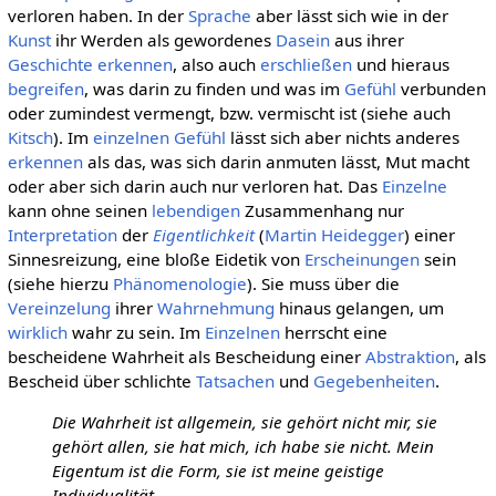
verloren haben. In der
Sprache
aber lässt sich wie in der
Kunst
ihr Werden als gewordenes
Dasein
aus ihrer
Geschichte
erkennen
, also auch
erschließen
und hieraus
begreifen
, was darin zu finden und was im
Gefühl
verbunden
oder zumindest vermengt, bzw. vermischt ist (siehe auch
Kitsch
). Im
einzelnen
Gefühl
lässt sich aber nichts anderes
erkennen
als das, was sich darin anmuten lässt, Mut macht
oder aber sich darin auch nur verloren hat. Das
Einzelne
kann ohne seinen
lebendigen
Zusammenhang nur
Interpretation
der
Eigentlichkeit
(
Martin Heidegger
) einer
Sinnesreizung, eine bloße Eidetik von
Erscheinungen
sein
(siehe hierzu
Phänomenologie
). Sie muss über die
Vereinzelung
ihrer
Wahrnehmung
hinaus gelangen, um
wirklich
wahr zu sein. Im
Einzelnen
herrscht eine
bescheidene Wahrheit als Bescheidung einer
Abstraktion
, als
Bescheid über schlichte
Tatsachen
und
Gegebenheiten
.
Die Wahrheit ist allgemein, sie gehört nicht mir, sie
gehört allen, sie hat mich, ich habe sie nicht. Mein
Eigentum ist die Form, sie ist meine geistige
Individualität ...