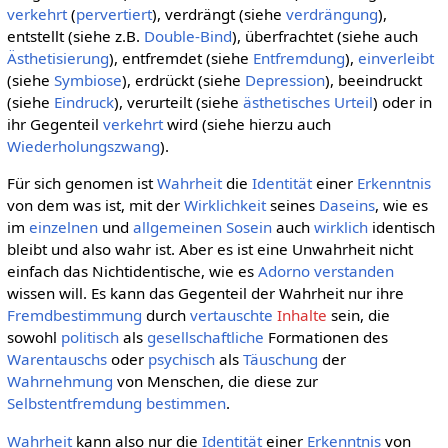
verkehrt
(
pervertiert
), verdrängt (siehe
verdrängung
),
entstellt (siehe z.B.
Double-Bind
), überfrachtet (siehe auch
Ästhetisierung
), entfremdet (siehe
Entfremdung
),
einverleibt
(siehe
Symbiose
), erdrückt (siehe
Depression
), beeindruckt
(siehe
Eindruck
), verurteilt (siehe
ästhetisches Urteil
) oder in
ihr Gegenteil
verkehrt
wird (siehe hierzu auch
Wiederholungszwang
).
Für sich genomen ist
Wahrheit
die
Identität
einer
Erkenntnis
von dem was ist, mit der
Wirklichkeit
seines
Daseins
, wie es
im
einzelnen
und
allgemeinen
Sosein
auch
wirklich
identisch
bleibt und also wahr ist. Aber es ist eine Unwahrheit nicht
einfach das Nichtidentische, wie es
Adorno
verstanden
wissen will. Es kann das Gegenteil der Wahrheit nur ihre
Fremdbestimmung
durch
vertauschte
Inhalte
sein, die
sowohl
politisch
als
gesellschaftliche
Formationen des
Warentauschs
oder
psychisch
als
Täuschung
der
Wahrnehmung
von Menschen, die diese zur
Selbstentfremdung
bestimmen
.
Wahrheit
kann also nur die
Identität
einer
Erkenntnis
von