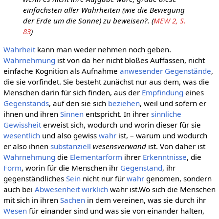
einfachsten aller Wahrheiten (wie die Bewegung
der Erde um die Sonne) zu beweisen?. (
MEW 2, S.
83
)
Wahrheit
kann man weder nehmen noch geben.
Wahrnehmung
ist von da her nicht bloßes Auffassen, nicht
einfache Kognition als Aufnahme
anwesender
Gegenstände
,
die sie vorfindet. Sie besteht zunächst nur aus dem, was die
Menschen darin für sich finden, aus der
Empfindung
eines
Gegenstands
, auf den sie sich
beziehen
, weil und sofern er
ihnen und ihren
Sinnen
entspricht. In ihrer
sinnliche
Gewissheit
erweist sich, wodurch und worin dieser für sie
wesentlich
und also gewiss
wahr
ist, – warum und wodurch
er also ihnen
substanziell
wesensverwand
ist. Von daher ist
Wahrnehmung
die
Elementarform
ihrer
Erkenntnisse
, die
Form
, worin für die Menschen ihr
Gegenstand
, ihr
gegenständliches
Sein
nicht nur für
wahr
genomen, sondern
auch bei
Abwesenheit
wirklich
wahr ist.Wo sich die Menschen
mit sich in ihren
Sachen
in dem vereinen, was sie durch ihr
Wesen
für einander sind und was sie von einander halten,