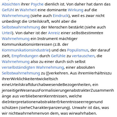
Absichten
ihrer
Psyche
dienlich ist. Von daher hat dann das
Gefühl
in
Wahrheit
eine dominante
Wirkung
auf die
Wahrnehmung
(siehe auch
Eindruck
), weil es zwar nicht
unbedingt die Urteilskraft, wohl aber die
Selbstwahrnehmung
der Menschen bestärkt (siehe auch
Urteil
). Von daher ist der
Anreiz
einer
selbstbestimmten
Wahrnehmung
ein Instrument mächtiger
Kommunikationsinteressen (z.B. der
Kommunikationsindustrie
) und des
Populismus
, der darauf
zielt,
Empfindungen
durch
Gefühle
zu
vertauschen
, die
Wahrnehmung
also zu einer durch sich selbst
verselbständigten
Wahrnehmung
, einer absoluten
Selbstwahrnehmung
zu [[verkehren. Aus ihremVerhältniszu
ihrerWirklichkeitentwickeltsich
eineUrteilskraftdurchabwesendeBezogenheiten, ein
jenseitigeWesenausFormalisierungenabstrakterZusammenh
änge aus verbliebenenKenntnissen, welche
dieInterpretationenabstrakterErkenntnisseerregenund
schützen (sieheCharakterpanzerung). Unwahr ist das, was
wir nichtwahrnehmenvon dem, was wirwahrhaben.