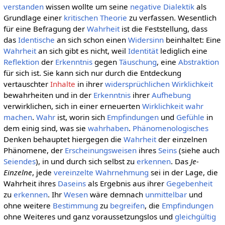
verstanden
wissen wollte um seine
negative Dialektik
als
Grundlage einer
kritischen Theorie
zu verfassen. Wesentlich
für eine Befragung der
Wahrheit
ist die Feststellung, dass
das
Identische
an sich schon einen
Widersinn
beinhaltet: Eine
Wahrheit
an sich gibt es nicht, weil
Identität
lediglich eine
Reflektion
der
Erkenntnis
gegen
Täuschung
, eine
Abstraktion
für sich ist. Sie kann sich nur durch die Entdeckung
vertauschter
Inhalte
in ihrer
widersprüchlichen
Wirklichkeit
bewahrheiten und in der
Erkenntnis
ihrer
Aufhebung
verwirklichen, sich in einer erneuerten
Wirklichkeit
wahr
machen
.
Wahr
ist, worin sich
Empfindungen
und
Gefühle
in
dem einig sind, was sie
wahrhaben
.
Phänomenologisches
Denken behauptet hiergegen die
Wahrheit
der einzelnen
Phänomene, der
Erscheinungsweisen
ihres
Seins
(siehe auch
Seiendes
), in und durch sich selbst zu
erkennen
. Das
Je-
Einzelne
, jede
vereinzelte
Wahrnehmung
sei in der Lage, die
Wahrheit ihres
Daseins
als Ergebnis aus ihrer
Gegebenheit
zu
erkennen
. Ihr
Wesen
wäre demnach
unmittelbar
und
ohne weitere
Bestimmung
zu
begreifen
, die
Empfindungen
ohne Weiteres und ganz voraussetzungslos und
gleichgültig