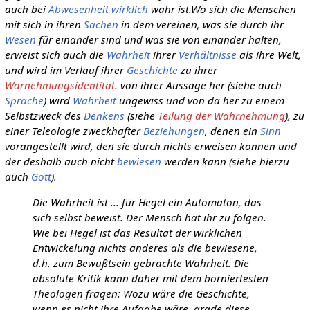
auch bei
Abwesenheit
wirklich
wahr ist.Wo sich die Menschen
mit sich in ihren
Sachen
in dem vereinen, was sie durch ihr
Wesen
für einander sind und was sie von einander halten,
erweist sich auch die
Wahrheit
ihrer
Verhältnisse
als ihre Welt,
und wird im Verlauf ihrer
Geschichte
zu ihrer
Warnehmungsidentität
. von ihrer Aussage her (siehe auch
Sprache
) wird
Wahrheit
ungewiss und von da her zu einem
Selbstzweck des
Denkens
(siehe
Teilung der Wahrnehmung
), zu
einer Teleologie zweckhafter
Beziehungen
, denen ein
Sinn
vorangestellt wird, den sie durch nichts erweisen können und
der deshalb auch nicht
bewiesen
werden kann (siehe hierzu
auch
Gott
).
Die Wahrheit ist ... für Hegel ein Automaton, das
sich selbst beweist. Der Mensch hat ihr zu folgen.
Wie bei Hegel ist das Resultat der wirklichen
Entwickelung nichts anderes als die bewiesene,
d.h. zum Bewußtsein gebrachte Wahrheit. Die
absolute Kritik kann daher mit dem borniertesten
Theologen fragen: Wozu wäre die Geschichte,
wenn es nicht ihre Aufgabe wäre, grade diese