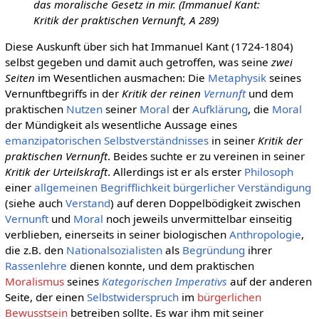
das moralische Gesetz in mir. (Immanuel Kant:
Kritik der praktischen Vernunft, A 289)
Diese Auskunft über sich hat Immanuel Kant (1724-1804)
selbst gegeben und damit auch getroffen, was seine
zwei
Seiten
im Wesentlichen ausmachen: Die
Metaphysik
seines
Vernunftbegriffs in der
Kritik der reinen
Vernunft
und dem
praktischen
Nutzen
seiner
Moral
der
Aufklärung
, die
Moral
der Mündigkeit als wesentliche Aussage eines
emanzipatorischen
Selbstverständnisses
in seiner
Kritik der
praktischen Vernunft
. Beides suchte er zu vereinen in seiner
Kritik der Urteilskraft
. Allerdings ist er als erster
Philosoph
einer
allgemeinen
Begrifflichkeit
bürgerlicher
Verständigung
(siehe auch
Verstand
) auf deren Doppelbödigkeit zwischen
Vernunft
und
Moral
noch jeweils unvermittelbar einseitig
verblieben, einerseits in seiner biologischen
Anthropologie
,
die z.B. den
Nationalsozialisten
als
Begründung
ihrer
Rassenlehre
dienen konnte, und dem praktischen
Moralismus
seines
Kategorischen Imperativs
auf der anderen
Seite, der einen
Selbstwiderspruch
im
bürgerlichen
Bewusstsein
betreiben sollte. Es war ihm mit seiner