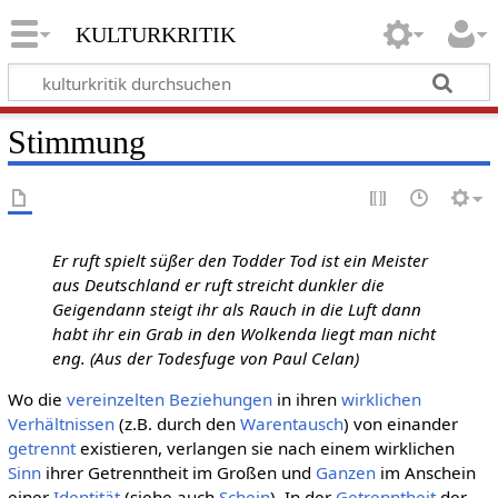
kulturkritik
Stimmung
Er ruft spielt süßer den Todder Tod ist ein Meister
aus Deutschland er ruft streicht dunkler die
Geigendann steigt ihr als Rauch in die Luft dann
habt ihr ein Grab in den Wolkenda liegt man nicht
eng. (Aus der Todesfuge von Paul Celan)
Wo die
vereinzelten
Beziehungen
in ihren
wirklichen
Verhältnissen
(z.B. durch den
Warentausch
) von einander
getrennt
existieren, verlangen sie nach einem wirklichen
Sinn
ihrer Getrenntheit im Großen und
Ganzen
im Anschein
einer
Identität
(siehe auch
Schein
). In der
Getrenntheit
der