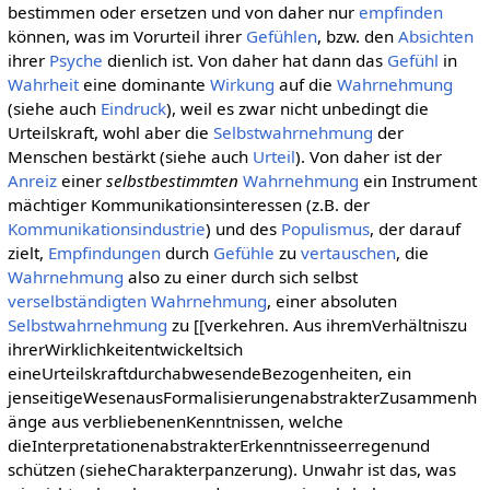
bestimmen oder ersetzen und von daher nur
empfinden
können, was im Vorurteil ihrer
Gefühlen
, bzw. den
Absichten
ihrer
Psyche
dienlich ist. Von daher hat dann das
Gefühl
in
Wahrheit
eine dominante
Wirkung
auf die
Wahrnehmung
(siehe auch
Eindruck
), weil es zwar nicht unbedingt die
Urteilskraft, wohl aber die
Selbstwahrnehmung
der
Menschen bestärkt (siehe auch
Urteil
). Von daher ist der
Anreiz
einer
selbstbestimmten
Wahrnehmung
ein Instrument
mächtiger Kommunikationsinteressen (z.B. der
Kommunikationsindustrie
) und des
Populismus
, der darauf
zielt,
Empfindungen
durch
Gefühle
zu
vertauschen
, die
Wahrnehmung
also zu einer durch sich selbst
verselbständigten
Wahrnehmung
, einer absoluten
Selbstwahrnehmung
zu [[verkehren. Aus ihremVerhältniszu
ihrerWirklichkeitentwickeltsich
eineUrteilskraftdurchabwesendeBezogenheiten, ein
jenseitigeWesenausFormalisierungenabstrakterZusammenh
änge aus verbliebenenKenntnissen, welche
dieInterpretationenabstrakterErkenntnisseerregenund
schützen (sieheCharakterpanzerung). Unwahr ist das, was