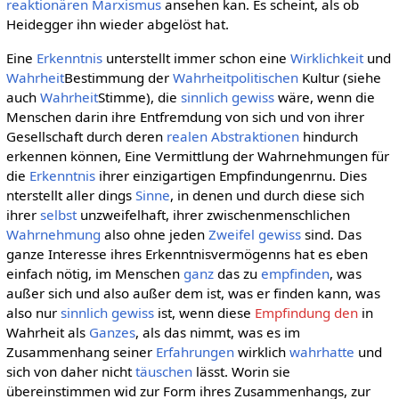
reaktionären Marxismus
ansehen kan. Es scheint, als ob
Heidegger ihn wieder abgelöst hat.
Eine
Erkenntnis
unterstellt immer schon eine
Wirklichkeit
und
Wahrheit
Bestimmung der
Wahrheitpolitischen
Kultur (siehe
auch
Wahrheit
Stimme), die
sinnlich gewiss
wäre, wenn die
Menschen darin ihre Entfremdung von sich und von ihrer
Gesellschaft durch deren
realen Abstraktionen
hindurch
erkennen können, Eine Vermittlung der Wahrnehmungen für
die
Erkenntnis
ihrer einzigartigen Empfindungenrnu. Dies
nterstellt aller dings
Sinne
, in denen und durch diese sich
ihrer
selbst
unzweifelhaft, ihrer zwischenmenschlichen
Wahrnehmung
also ohne jeden
Zweifel
gewiss
sind. Das
ganze Interesse ihres Erkenntnisvermögenns hat es eben
einfach nötig, im Menschen
ganz
das zu
empfinden
, was
außer sich und also außer dem ist, was er finden kann, was
also nur
sinnlich gewiss
ist, wenn diese
Empfindung den
in
Wahrheit als
Ganzes
, als das nimmt, was es im
Zusammenhang seiner
Erfahrungen
wirklich
wahrhatte
und
sich von daher nicht
täuschen
lässt. Worin sie
übereinstimmen wid zur Form ihres Zusammenhangs, zur