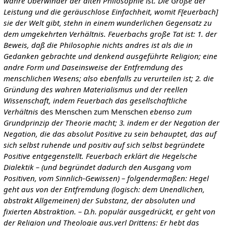
wahre Überwinder der alten Philosophie ist. Die Größe der
Leistung und die geräuschlose Einfachheit, womit F[euerbach]
sie der Welt gibt, stehn in einem wunderlichen Gegensatz zu
dem umgekehrten Verhältnis. Feuerbachs große Tat ist: 1. der
Beweis, daß die Philosophie nichts andres ist als die in
Gedanken gebrachte und denkend ausgeführte Religion; eine
andre Form und Daseinsweise der Entfremdung des
menschlichen Wesens; also ebenfalls zu verurteilen ist; 2. die
Gründung des wahren Materialismus und der reellen
Wissenschaft, indem Feuerbach das gesellschaftliche
Verhältnis
des Menschen zum Menschen
ebenso zum
Grundprinzip der Theorie macht; 3. indem er der Negation der
Negation, die das absolut Positive zu sein behauptet, das auf
sich selbst ruhende und positiv auf sich selbst begründete
Positive entgegenstellt. Feuerbach erklärt die Hegelsche
Dialektik – (und begründet dadurch den Ausgang vom
Positiven, vom Sinnlich-Gewissen) – folgendermaßen: Hegel
geht aus von der Entfremdung (logisch: dem Unendlichen,
abstrakt Allgemeinen) der Substanz, der absoluten und
fixierten Abstraktion. – D.h. populär ausgedrückt, er geht von
der Religion und Theologie aus.verl Drittens: Er hebt das