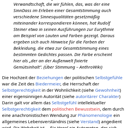
Verwandtschaft, die wir fühlen, das, was der eine
SinnDass im Erleben einer Gesamtstimmung auch
verschiedene Sinnesqualitäten gesetzmäßig
miteinander korrespondieren können, hat Rudolf
Steiner etwa in seinen Ausführungen zur Eurythmie
am Beispiel von Lauten und Farben gezeigt. Daraus
ergeben sich auch Hinweise für die Farben der
Bekleidung, die etwa zur Gesamtstimmung eines
bestimmten Gedichtes passen. Die Farbe erscheint
hier als „der an der Außenwelt fixierte
Gemütsinhalt“. (Über Stimmung – AnthroWiki)
Die Hochzeit der
Beziehungen
der politischen
Selbstgefühle
war die Zeit des
Biedermeier
, die Herrschaft der
Selbstgerechtigkeit
in der Wohnlichkeit (siehe
Gewohnheit
)
einer eigensinnigen Autorität (siehe
autoritärer Charakter
)
Darin galt vor allem das
Selbstgefühl
intellektueller
Selbstgerechtigkeit
dem
politischen Bewusstsein
, dem durch
eine anachronistischen Wendung zur
Phänomenologie
ein
allgemeines Lebensverständnis (siehe
Verstand
) angedient
wird.
Die Wahrheit ist ... für Hegel ein Automaton, das sich