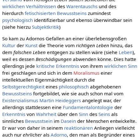
wirklichen
Verhältnissen
des
Warentauschs
und des
hierdurch
fetischisierten
Bewusstseins
zumindest
psychologisch
identifizierbar und ebenso überwindbar sein
(siehe hierzu
Subjektkritik
)
So kam zu Adornos Gefallen an einer überlebensgroßen
Kultur
der
Kunst
die Theorie vom
richtigen Leben
hinzu, das
dem
falschen Leben
entgegen zu stellen wäre (siehe
Leben
),
weil es dessen
Beschädigungen
abwenden könne. Dies hatte
qllerdings jede
kritische
Erkenntnis
von ihrem
wirklichen
Sinn
frei geschlagen und sich in dem
Moralismus
einer
intellektuellen Eigenmächtigkeit durch die
Selbstgerechtigkeit
eines
philosophisch
abgehobenen
Bewusstseins
fortgebildet, wie sie auch schon mal vom
Existenzialismus
Martin Heideggers
angelegt war, der
allerdings stattdessen eine
Fundamentalontologie
der
Erkenntnis
von
Wahrheit
über den
Sinn
des
Seins
als
sinnliches
Bewusstsein
im
Dasein
der Menschen entwickelte.
Er war von daher in seinem
reaktionären
Anliegen vielleicht
auch nur
ehrlicher
als
Adorno
, den man als Begründer eines