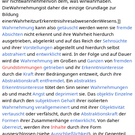
wir nichtwahrnehmenvon dem, was wirwahrhaben.
DieWahrnehmungist daher die einzige Grundlage zur
Bildung
einerWahrheitzurErkenntnisihresabwesendenWesens.]]
Wahrnehmung
kann also
getäuscht
werden wenn sie
fremde
Absichten
nicht erkennt und ihre Wahrheit hierdurch
ausgetrieben, abgelenkt und auf das Reich der
Sehnsüchte
und ihrer
Vorstellungen
abgestellt und hierdurch selbst
abstrahiert
und
entwirklicht
wird. In der Folge und auf Dauer
wird die
Wahrnehmung
im Großen und
Ganzen
von
fremden
Grundstimmungen
getrieben
und ihr
Erkenntnisinteresse
durch die
Kraft
ihrer Bedrängungen entzweit, durch ihre
Abstraktionskraft
entfremdet
. Ein
abstraktes
Erkenntnisinteresse
tötet den Sinn seiner
Wahrnehmungen
ab und macht
Angst
und
deprimiert
sie. Das
objektiv
Einzelne
wird durch den
subjektiven
Gehalt
ihrer isolierten
Wahrnehmung
verallgemeinert
und mit ihrer
Objektivität
vertauscht
oder verfälscht, durch die
Abstraktionskraft
der
Formen
ihrer Zusammenhänge
entwirklicht
. Von daher
überreizt
, werden ihre
Inhalte
durch ihre Form
ausgeschlossen (siehe
Ausschließlichkeit
), in ihr Gegenteil