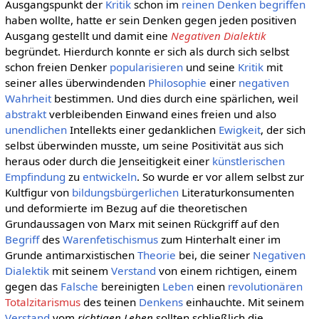
Ausgangspunkt der
Kritik
schon im
reinen
Denken
begriffen
haben wollte, hatte er sein Denken gegen jeden positiven
Ausgang gestellt und damit eine
Negativen Dialektik
begründet. Hierdurch konnte er sich als durch sich selbst
schon freien Denker
popularisieren
und seine
Kritik
mit
seiner alles überwindenden
Philosophie
einer
negativen
Wahrheit
bestimmen. Und dies durch eine spärlichen, weil
abstrakt
verbleibenden Einwand eines freien und also
unendlichen
Intellekts einer gedanklichen
Ewigkeit
, der sich
selbst überwinden musste, um seine Positivität aus sich
heraus oder durch die Jenseitigkeit einer
künstlerischen
Empfindung
zu
entwickeln
. So wurde er vor allem selbst zur
Kultfigur von
bildungsbürgerlichen
Literaturkonsumenten
und deformierte im Bezug auf die theoretischen
Grundaussagen von Marx mit seinen Rückgriff auf den
Begriff
des
Warenfetischismus
zum Hinterhalt einer im
Grunde antimarxistischen
Theorie
bei, die seiner
Negativen
Dialektik
mit seinem
Verstand
von einem richtigen, einem
gegen das
Falsche
bereinigten
Leben
einen
revolutionären
Totalzitarismus
des teinen
Denkens
einhauchte. Mit seinem
Verstand
vom
richtigen Leben
sollten schließlich die