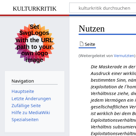
kulturkritik
Nutzen
Seite
(Weitergeleitet von
Vernutzten
)
Die Maskerade in der
Ausdruck einer wirkli
bestimmten Sinn, näm
Navigation
(exploitation de l´ho
Hauptseite
Verhältnisse ziehe, 
Letzte Änderungen
jedem Vermögen ein i
Zufällige Seite
gesellschaftlichen Ver
Hilfe zu MediaWiki
ist wirklich bei dem B
Spezialseiten
Exploitationsverhältni
Verhältnis subsumier
Exploitationsverhältn