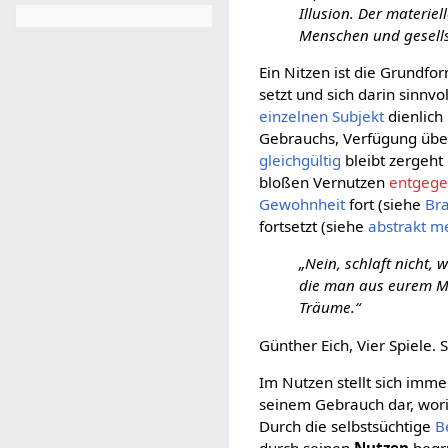
Illusion. Der materie
Menschen und gesells
Ein Nitzen ist die Grundfor
setzt und sich darin sinnv
einzelnen
Subjekt
dienlich 
Gebrauchs, Verfügung üb
gleichgültig
bleibt zergeht
bloßen Vernutzen
entgege
Gewohnheit
fort (siehe
Br
fortsetzt (siehe
abstrakt m
„Nein, schlaft nicht,
die man aus eurem Mu
Träume.“
Günther Eich, Vier Spiele. S
Im Nutzen stellt sich imm
seinem Gebrauch dar, wori
Durch die selbstsüchtige
B
durch seinen
Nutzen
begrü