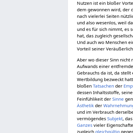
Nutzen ist ein bloßer Vort
dem gewonnen wird, der d
nach vielerlei Seiten nütz
und also wesenlos, weil da
und es für sich nimmt, es 
hat, das zugleich gesellsch
Und auch wo Menschen eina
Vorteil seiner Veräußerlic
Aber wo dieser Sinn nicht
Aufwands einer entfremdet
Gebrauchs da ist, da stell
Wertbildung bezweckt hatt
bloßen
Tatsachen
der
Emp
dessen Inhaltsstoffe, sein
Feinfühlikeit der
Sinne
gen
Ästhetik
der
Wahrnehmun
und im Verbrauch derselb
vermögendes
Subjekt
, da
Ganzes
vieler Eigenschaft
zugleich
gleichgültig
gegen