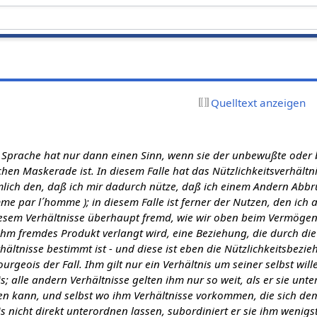
Quelltext anzeigen
 Sprache hat nur dann einen Sinn, wenn sie der unbewußte oder
chen Maskerade ist. In diesem Falle hat das Nützlichkeitsverhältn
lich den, daß ich mir dadurch nütze, daß ich einem Andern Abbr
mme par l´homme ); in diesem Falle ist ferner der Nutzen, den ich
diesem Verhältnisse überhaupt fremd, wie wir oben beim Vermöge
hm fremdes Produkt verlangt wird, eine Beziehung, die durch die
hältnisse bestimmt ist - und diese ist eben die Nützlichkeitsbezie
ourgeois der Fall. Ihm gilt nur ein Verhältnis um seiner selbst will
s; alle andern Verhältnisse gelten ihm nur so weit, als er sie unte
en kann, und selbst wo ihm Verhältnisse vorkommen, die sich de
is nicht direkt unterordnen lassen, subordiniert er sie ihm wenigs