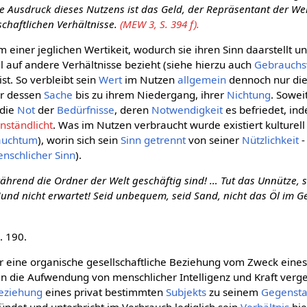
lle Ausdruck dieses Nutzens ist das Geld, der Repräsentant der Wer
chaftlichen Verhältnisse.
(MEW 3, S. 394 f).
m einer jeglichen Wertikeit, wodurch sie ihren Sinn daarstellt un
oll auf andere Verhältnisse bezieht (siehe hierzu auch
Gebrauchs
ist. So verbleibt sein
Wert
im Nutzen
allgemein
dennoch nur di
er dessen
Sache
bis zu ihrem Niedergang, ihrer
Nichtung
. Sowei
 die
Not
der
Bedürfnisse
, deren
Notwendigkeit
es befriedet, ind
nständlicht
. Was im Nutzen verbraucht wurde existiert kulturell
auchtum
), worin sich sein
Sinn
getrennt
von seiner
Nützlichkeit
-
enschlicher Sinn
).
 während die Ordner der Welt geschäftig sind! … Tut das Unnütze, si
nd nicht erwartet! Seid unbequem, seid Sand, nicht das Öl im Ge
. 190.
er eine organische gesellschaftliche Beziehung vom Zweck eines
n die Aufwendung von menschlicher Intelligenz und Kraft vergeg
eziehung
eines privat bestimmten
Subjekts
zu seinem
Gegenst
ndet und unterbricht im Verbrauch lediglich sein
Verhältnis
hie