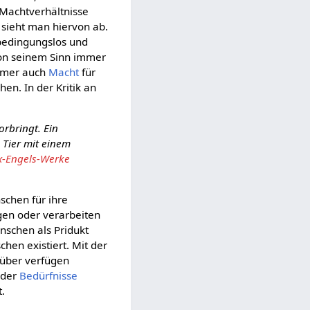
 Machtverhältnisse
n sieht man hiervon ab.
 bedingungslos und
 von seinem Sinn immer
immer auch
Macht
für
en. In der Kritik an
orbringt. Ein
n Tier mit einem
x-Engels-Werke
chen für ihre
gen oder verarbeiten
enschen als Pridukt
chen existiert. Mit der
rüber verfügen
 der
Bedürfnisse
t.