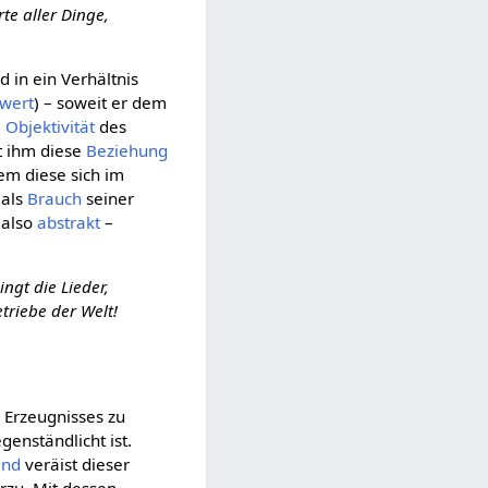
te aller Dinge,
d in ein Verhältnis
wert
) – soweit er dem
e
Objektivität
des
t ihm diese
Beziehung
em diese sich im
 als
Brauch
seiner
 also
abstrakt
–
ngt die Lieder,
triebe der Welt!
 Erzeugnisses zu
enständlicht ist.
and
veräist dieser
rzu. Mit dessen