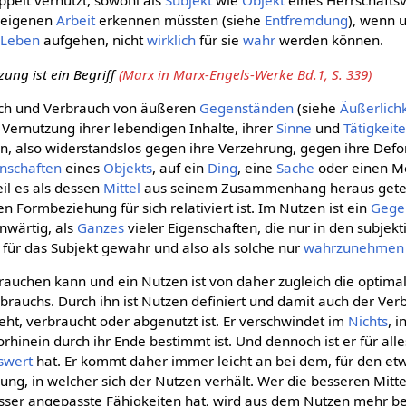
oppelt vernutzt, sowohl als
Subjekt
wie
Objekt
eines Herrschaftsv
 eigenen
Arbeit
erkennen müssten (siehe
Entfremdung
), wenn 
m
Leben
aufgehen, nicht
wirklich
für sie
wahr
werden können.
ung ist ein Begriff
(Marx in Marx-Engels-Werke Bd.1, S. 339)
uch und Verbrauch von äußeren
Gegenständen
(siehe
Äußerlichk
 Vernutzung ihrer lebendigen Inhalte, ihrer
Sinne
und
Tätigkeit
n, also widerstandslos gegen ihre Verzehrung, gegen ihre Def
nschaften
eines
Objekts
, auf ein
Ding
, eine
Sache
oder einen M
il es als dessen
Mittel
aus seinem Zusammenhang heraus geteilt
n Formbeziehung für sich relativiert ist. Im Nutzen ist ein
Gege
wärtig, als
Ganzes
vieler Eigenschaften, die nur in den subjekt
für das Subjekt gewahr und also als solche nur
wahrzunehmen
rauchen kann und ein Nutzen ist von daher zugleich die optima
auchs. Durch ihn ist Nutzen definiert und damit auch der Ver
ht, verbraucht oder abgenutzt ist. Er verschwindet im
Nichts
, 
rhinein durch ihr Ende bestimmt ist. Und dennoch ist er für all
swert
hat. Er kommt daher immer leicht an bei dem, für den etwa
hung, in welcher sich der Nutzen verhält. Wer die besseren Mitte
ser angepasste Fähigkeiten hat, wird aus dem Nutzen mehr be