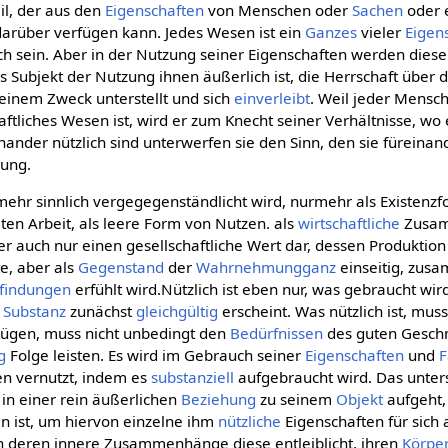
eil, der aus den
Eigenschaften
von Menschen oder
Sachen
oder 
arüber verfügen kann. Jedes Wesen ist ein
Ganzes
vieler
Eigen
lich sein. Aber in der Nutzung seiner Eigenschaften werden die
s Subjekt der Nutzung ihnen äußerlich ist, die Herrschaft über 
seinem Zweck unterstellt und sich
einverleibt
. Weil jeder Mensc
aftliches Wesen ist, wird er zum Knecht seiner Verhältnisse, wo 
nder nützlich sind unterwerfen sie den Sinn, den sie füreina
hung.
 mehr sinnlich vergegegenständlicht wird, nurmehr als Existenz
en Arbeit, als leere Form von Nutzen. als
wirtschaftliche
Zusam
t er auch nur einen gesellschaftliche Wert dar, dessen Produktio
e, aber als
Gegenstand
der
Wahrnehmungganz
einseitig, zus
findungen
erfühlt wird.Nützlich ist eben nur, was gebraucht wi
e
Substanz
zunächst
gleichgültig
erscheint. Was nützlich ist, mus
ügen, muss nicht unbedingt den
Bedürfnissen
des guten Gesch
g
Folge leisten. Es wird im Gebrauch seiner
Eigenschaften
und
F
en vernutzt, indem es
substanziell
aufgebraucht wird. Das unters
s in einer rein äußerlichen
Beziehung
zu seinem
Objekt
aufgeht,
en ist, um hiervon einzelne ihm
nützliche
Eigenschaften für sich
 deren innere Zusammenhänge diese entleiblicht, ihren
Körpe