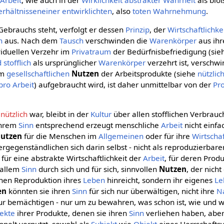
 Arbeit
, wie auch in der
Wirklichkeit
abstrakter
Wahrheit
als bl
erhältnisseneiner
entwirklichten
, also
toten Wahrnehmung
.
Gebrauchs steht, verfolgt er dessen
Prinzip
, der
Wirtschaftlichke
h
aus. Nach dem
Tausch
verschwinden die
Warenkörper
aus ih
viduellen Verzehr im
Privatraum
der Bedürfnisbefriedigung (sie
d
stofflich
als ursprünglicher
Warenkörper
verzehrt ist, verschw
em
gesellschaftlichen
Nutzen
der Arbeitsprodukte (siehe
nützlic
 pro Arbeit
) aufgebraucht wird, ist daher unmittelbar von der
Pro
s
nützlich
war, bleibt in der
Kultur
über allen stofflichen Verbrau
 Ihrem
Sinn
entsprechend erzeugt menschliche
Arbeit
nicht einfa
utzen
für die Menschen im
Allgemeinen
oder für ihre
Wirtscha
vergegenständlichen sich darin selbst - nicht als reproduzierbar
 für eine abstrakte Wirtschaftlichkeit der
Arbeit
, für deren Produ
 allem
Sinn
durch sich und für sich, sinnvollen
Nutzen
, der nich
chen Reproduktion ihres
Leben
hinreicht, sondern ihr eigenes
Le
en
könnten sie ihren
Sinn
für sich nur überwältigen, nicht ihre
N
r bemächtigen - nur um zu bewahren, was schon ist, wie und wa
ekte
ihrer Produkte, denen sie ihren
Sinn
verliehen haben, abe