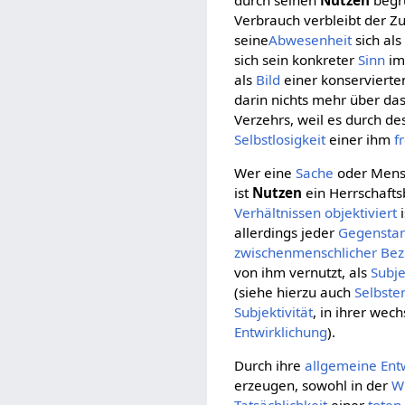
Verbrauch verbleibt der 
seine
Abwesenheit
sich als
sich sein konkreter
Sinn
i
als
Bild
einer konserviert
darin nichts mehr über da
Verzehrs, weil es durch d
Selbstlosigkeit
einer ihm
f
Wer eine
Sache
oder Mensc
ist
Nutzen
ein Herrschafts
Verhältnissen
objektiviert
i
allerdings jeder
Gegensta
zwischenmenschlicher Be
von ihm vernutzt, als
Subje
(siehe hierzu auch
Selbste
Subjektivität
, in ihrer wec
Entwirklichung
).
Durch ihre
allgemeine
Ent
erzeugen, sowohl in der
Wi