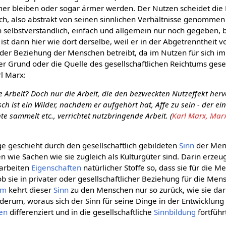
er bleiben oder sogar ärmer werden. Der Nutzen scheidet die
 sich, also abstrakt von seinen sinnlichen Verhältnisse genomme
 selbstverständlich, einfach und allgemein nur noch gegeben,
ist dann hier wie dort derselbe, weil er in der Abgetrenntheit
 der Beziehung der Menschen betreibt, da im Nutzen für sich 
 der Grund oder die Quelle des gesellschaftlichen Reichtums geseh
rl Marx:
 Arbeit? Doch nur die Arbeit, die den bezweckten Nutzeffekt herv
ch ist ein Wilder, nachdem er aufgehört hat, Affe zu sein - der ei
hte sammelt etc., verrichtet nutzbringende Arbeit. (
Karl Marx, Mar
ge geschieht durch den gesellschaftlich gebildeten
Sinn
der Mens
 wie Sachen wie sie zugleich als Kulturgüter sind. Darin erzeu
arbeiten
Eigenschaften
natürlicher Stoffe so, dass sie für die M
 ob sie in privater oder gesellschaftlicher Beziehung für die Mens
um
kehrt dieser
Sinn
zu den Menschen nur so zurück, wie sie da
derum, woraus sich der Sinn für seine Dinge in der Entwicklung
ten
differenziert und in die gesellschaftliche
Sinnbildung
fortführ