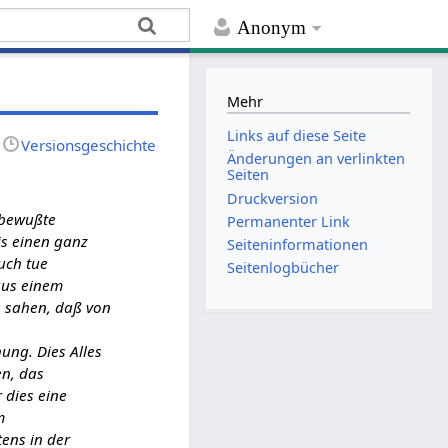
Anonym
Mehr
Links auf diese Seite
Versionsgeschichte
Änderungen an verlinkten
Seiten
Druckversion
 bewußte
Permanenter Link
is einen ganz
Seiten­­informationen
uch tue
Seitenlogbücher
 aus einem
n sahen, daß von
hung. Dies Alles
en, das
r dies eine
m
tens in der