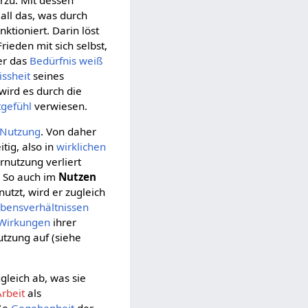
all das, was durch
ktioniert. Darin löst
rieden mit sich selbst,
er das
Bedürfnis
weiß
issheit
seines
wird es durch die
tgefühl
verwiesen.
Nutzung
. Von daher
tig, also in
wirklichen
rnutzung verliert
. So auch im
Nutzen
utzt, wird er zugleich
bensverhältnissen
Wirkungen
ihrer
utzung auf (siehe
ugleich ab, was sie
Arbeit
als