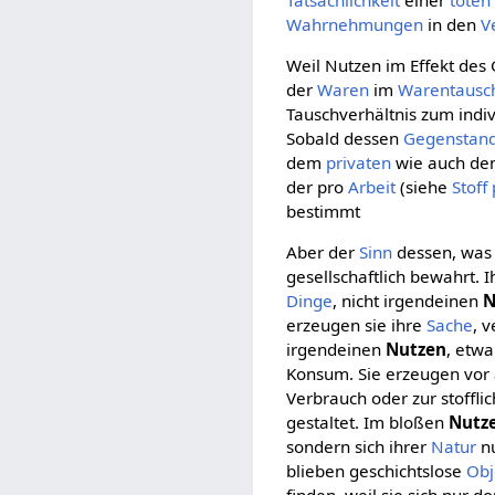
Tatsächlichkeit
einer
toten
Wahrnehmungen
in den
V
Weil Nutzen im Effekt des 
der
Waren
im
Warentausc
Tauschverhältnis zum indi
Sobald dessen
Gegenstan
dem
privaten
wie auch d
der pro
Arbeit
(siehe
Stoff
bestimmt
Aber der
Sinn
dessen, wa
gesellschaftlich bewahrt.
Dinge
, nicht irgendeinen
N
erzeugen sie ihre
Sache
, 
irgendeinen
Nutzen
, etwa
Konsum. Sie erzeugen vor
Verbrauch oder zur stoffli
gestaltet. Im bloßen
Nutz
sondern sich ihrer
Natur
nu
blieben geschichtslose
Obj