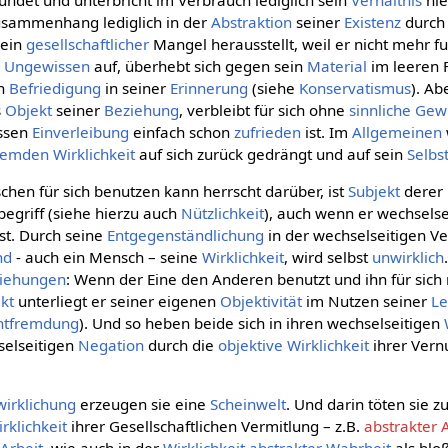
Zusammenhang lediglich in der
Abstraktion
seiner
Existenz
durch 
 ein
gesellschaftlicher
Mangel herausstellt, weil er nicht mehr fun
m
Ungewissen
auf, überhebt sich gegen sein
Material
im leeren F
en
Befriedigung
in seiner
Erinnerung
(siehe
Konservatismus
). Ab
s
Objekt
seiner
Beziehung
, verbleibt für sich ohne
sinnliche Gew
essen
Einverleibung
einfach schon
zufrieden
ist. Im
Allgemeinen
remden
Wirklichkeit
auf sich zurück gedrängt und auf sein
Selbs
hen für sich benutzen kann herrscht darüber, ist
Subjekt
derer
begriff (siehe hierzu auch
Nützlichkeit
), auch wenn er wechselsei
st. Durch seine
Entgegenständlichung
in der wechselseitigen Ve
nd
- auch ein Mensch – seine
Wirklichkeit
, wird selbst
unwirklich
ziehungen
: Wenn der Eine den Anderen benutzt und ihn für sich n
kt
unterliegt er seiner eigenen
Objektivität
im Nutzen seiner
Le
ntfremdung
). Und so heben beide sich in ihren wechselseitigen
hselseitigen
Negation
durch die
objektive
Wirklichkeit
ihrer Vern
wirklichung
erzeugen sie eine
Scheinwelt
. Und darin töten sie z
rklichkeit
ihrer Gesellschaftlichen Vermitlung – z.B.
abstrakter 