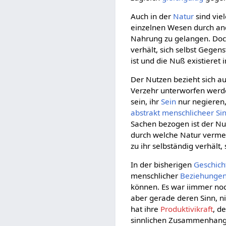
Auch in der
Natur
sind vie
einzelnen Wesen durch and
Nahrung zu gelangen. Doch
verhält, sich selbst Gegen
ist und die Nuß existieret
Der Nutzen bezieht sich a
Verzehr unterworfen werd
sein, ihr
Sein
nur negieren,
abstrakt menschlicheer Si
Sachen bezogen ist der Nu
durch welche Natur vermen
zu ihr selbständig verhält
In der bisherigen
Geschich
menschlicher
Beziehunge
können. Es war iimmer noch
aber gerade deren Sinn, ni
hat ihre
Produktivikraft
, d
sinnlichen Zusammenhangs,