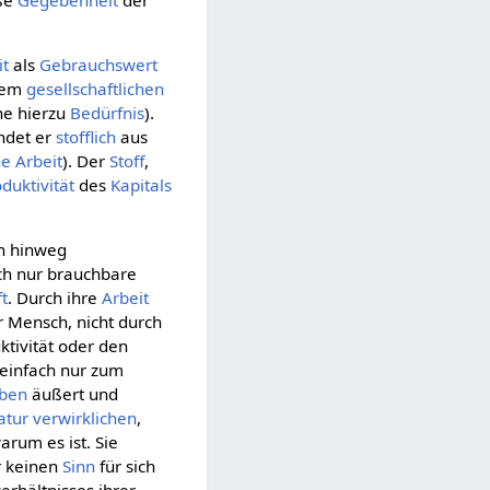
oße
Gegebenheit
der
it
als
Gebrauchswert
rem
gesellschaftlichen
he hierzu
Bedürfnis
).
indet er
stofflich
aus
he Arbeit
). Der
Stoff
,
duktivität
des
Kapitals
ch hinweg
ch nur brauchbare
ft
. Durch ihre
Arbeit
er Mensch, nicht durch
ktivität oder den
t einfach nur zum
ben
äußert und
atur
verwirklichen
,
rum es ist. Sie
r keinen
Sinn
für sich