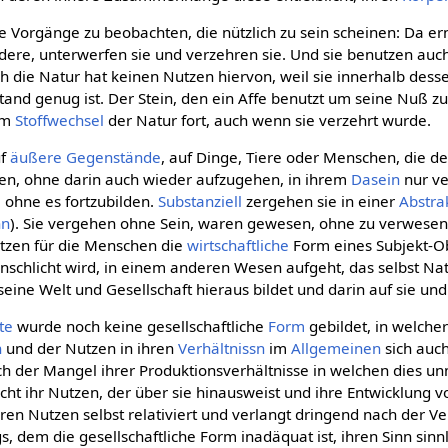
le Vorgänge zu beobachten, die nützlich zu sein scheinen: Da er
ere, unterwerfen sie und verzehren sie. Und sie benutzen auch
 die Natur hat keinen Nutzen hiervon, weil sie innerhalb des
stand genug ist. Der Stein, den ein Affe benutzt um seine Nuß zu 
 im
Stoffwechsel
der Natur fort, auch wenn sie verzehrt wurde.
uf
äußere
Gegenstände
, auf Dinge, Tiere oder Menschen, die 
en, ohne darin auch wieder aufzugehen, in ihrem
Dasein
nur ve
 ohne es fortzubilden.
Substanziell
zergehen sie in einer
Abstra
nn
). Sie vergehen ohne Sein, waren gewesen, ohne zu verwesen
tzen für die Menschen die
wirtschaftliche
Form eines Subjekt-Ob
schlicht wird, in einem anderen Wesen aufgeht, das selbst Natu
, seine Welt und Gesellschaft hieraus bildet und darin auf sie u
te
wurde noch keine gesellschaftliche
Form
gebildet, in welcher
n
und der Nutzen in ihren
Verhältnissn
im
Allgemeinen
sich auch
 der Mangel ihrer Produktionsverhältnisse in welchen dies unm
cht ihr Nutzen, der über sie hinausweist und ihre Entwicklung v
eren Nutzen selbst relativiert und verlangt dringend nach der Ve
 dem die gesellschaftliche Form inadäquat ist, ihren Sinn sin