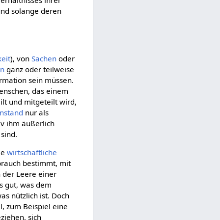
erhältnisses ihrer
und solange deren
eit
), von
Sachen
oder
en
ganz oder teilweise
ormation sein müssen.
enschen, das einem
 und mitgeteilt wird,
nstand
nur als
iv ihm äußerlich
sind.
le
wirtschaftliche
brauch bestimmt, mit
in der Leere einer
es gut, was dem
s nützlich ist. Doch
l, zum Beispiel eine
ziehen, sich