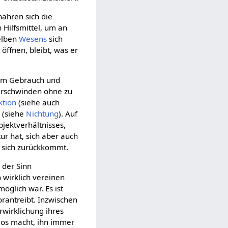
nähren sich die
 Hilfsmittel, um an
selben
Wesens
sich
öffnen, bleibt, was er
dem Gebrauch und
rschwinden ohne zu
ktion
(siehe auch
 (siehe
Nichtung
). Auf
jektverhältnisses,
r hat, sich aber auch
nd sich zurückkommt.
 der Sinn
 wirklich vereinen
öglich war. Es ist
orantreibt. Inzwischen
rwirklichung ihres
nlos macht, ihn immer