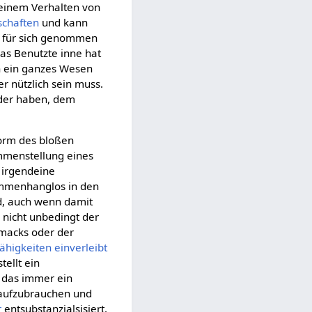
einem Verhalten von
schaften
und kann
se für sich genommen
das Benutzte inne hat
h ein ganzes Wesen
er nützlich sein muss.
nder haben, dem
form des bloßen
menstellung eines
n irgendeine
ammenhanglos in den
rd, auch wenn damit
s nicht unbedingt der
macks oder der
ähigkeiten
einverleibt
tellt ein
 das immer ein
 aufzubrauchen und
r
entsubstanzialsisiert.