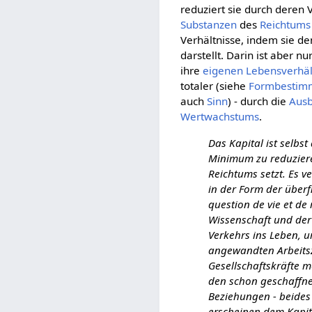
reduziert sie durch deren
Substanzen
des
Reichtums
Verhältnisse, indem sie d
darstellt. Darin ist aber nu
ihre
eigenen
Lebensverhäl
totaler (siehe
Formbestim
auch
Sinn
) - durch die
Aus
Wertwachstums
.
Das Kapital ist selbs
Minimum zu reduzieren
Reichtums setzt. Es v
in der Form der über
question de vie et de
Wissenschaft und der
Verkehrs ins Leben, 
angewandten Arbeitsze
Gesellschaftskräfte m
den schon geschaffnen
Beziehungen - beides 
erscheinen dem Kapita