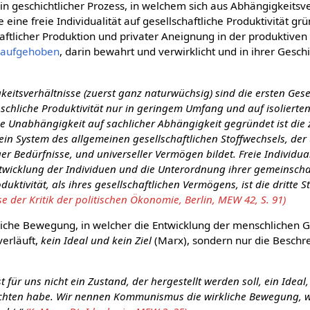
ein geschichtlicher Prozess, in welchem sich aus Abhängigkeitsv
e eine freie Individualität auf gesellschaftliche Produktivität gr
aftlicher Produktion und privater Aneignung in der produktiven 
h
aufgehoben
, darin bewahrt und verwirklicht und in ihrer Gesch
eitsverhältnisse (zuerst ganz naturwüchsig) sind die ersten Ges
nschliche Produktivität nur in geringem Umfang und auf isolierte
he Unabhängigkeit auf sachlicher Abhängigkeit gegründet ist die
 ein System des allgemeinen gesellschaftlichen Stoffwechsels, der
ger Bedürfnisse, und universeller Vermögen bildet. Freie Individua
ntwicklung der Individuen und die Unterordnung ihrer gemeinscha
duktivität, als ihres gesellschaftlichen Vermögens, ist die dritte S
se der Kritik der politischen Ökonomie, Berlin, MEW 42, S. 91)
iche Bewegung, in welcher die Entwicklung der menschlichen Ge
erläuft,
kein Ideal und kein Ziel
(Marx), sondern nur die Beschr
für uns nicht ein Zustand, der hergestellt werden soll, ein Ideal
 richten habe. Wir nennen Kommunismus die wirkliche Bewegung, 