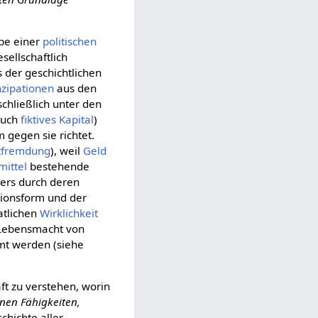
be einer
politischen
sellschaftlich
 der geschichtlichen
zipationen
aus den
 schließlich unter den
auch
fiktives Kapital
)
m gegen sie richtet.
tfremdung
), weil
Geld
mittel
bestehende
ders durch deren
tionsform und der
atlichen
Wirklichkeit
e Lebensmacht von
mmt werden (siehe
ft zu verstehen, worin
inen Fähigkeiten,
chichte aller