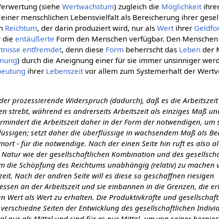
 Verwertung (siehe
Wertwachstum
) zugleich die
Möglichkeit
ihrer
einer menschlichen Lebensvielfalt als Bereicherung ihrer gesel
en
Reichtum
, der darin produziert wird, nur als
Wert
ihrer
Geldfo
r die
entäußerte
Form den Menschen verfügbar. Den Menschen
tnisse
entfremdet
, denn diese
Form
beherrscht das
Leben
der 
mung
) durch die Aneignung einer für sie immer unsinniger we
beutung
ihrer
Lebenszeit
vor allem zum Systemerhalt der Wertv
t der prozessierende Widerspruch (dadurch), daß es die Arbeitszeit
 strebt, während es andrerseits Arbeitszeit als einziges Maß un
ermindert die Arbeitszeit daher in der Form der notwendigen, um
flüssigen; setzt daher die überflüssige in wachsendem Maß als B
 mort - für die notwendige. Nach der einen Seite hin ruft es also a
 Natur wie der gesellschaftlichen Kombination und des gesellscha
um die Schöpfung des Reichtums unabhängig (relativ) zu machen v
it. Nach der andren Seite will es diese so geschaffnen riesigen
essen an der Arbeitszeit und sie einbannen in die Grenzen, die er
 Wert als Wert zu erhalten. Die Produktivkräfte und gesellschaft
verschiedne Seiten der Entwicklung des gesellschaftlichen Indiv
l nur als Mittel und sind für es nur Mittel, um von seiner borni