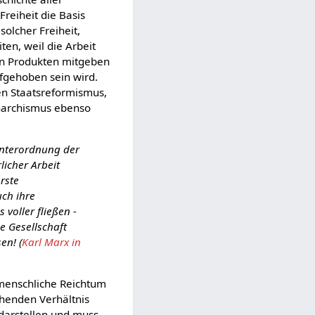
reiheit die Basis
solcher Freiheit,
ten, weil die Arbeit
ren Produkten mitgeben
fgehoben sein wird.
nen Staatsreformismus,
narchismus ebenso
Unterordnung der
licher Arbeit
rste
uch ihre
voller fließen -
e Gesellschaft
en! (
Karl Marx in
 menschliche Reichtum
chenden Verhältnis
darstellen und muss