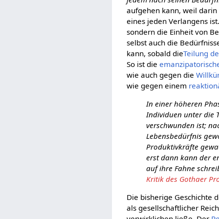
aufgehen kann, weil darin
eines jeden Verlangens ist.
sondern die Einheit von Bed
selbst auch die Bedürfniss
kann, sobald die
Teilung de
So ist die
emanzipatorisch
wie auch gegen die
Willkü
wie gegen einem
reaktio
In einer höheren Pha
Individuen unter die 
verschwunden ist; nac
Lebensbedürfnis gewo
Produktivkräfte gewac
erst dann kann der e
auf ihre Fahne schrei
Kritik des Gothaer P
Die bisherige Geschichte 
als gesellschaftlicher Re
verwirklichen ließe. Der
R