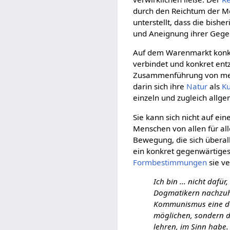
durch den Reichtum der M
unterstellt, dass die bish
und Aneignung ihrer Geg
Auf dem Warenmarkt konkur
verbindet und konkret ent
Zusammenführung von mensch
darin sich ihre
Natur
als
Ku
einzeln und zugleich allge
Sie kann sich nicht auf ei
Menschen von allen für al
Bewegung, die sich überall 
ein konkret gegenwärtiges 
Formbestimmungen
sie ve
Ich bin ... nicht daf
Dogmatikern nachzuhe
Kommunismus eine dog
möglichen, sondern d
lehren, im Sinn habe