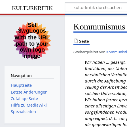
kulturkritik
Kommunismus
Seite
(Weitergeleitet von
Kommunistis
Wir haben ... gezeig
Individuen, der Unter
persönlichen Verhältn
Navigation
durch die Aufhebung d
Hauptseite
Teilung der Arbeit be
Letzte Änderungen
solchen Universalität,
Zufällige Seite
Wir haben ferner gez
Hilfe zu MediaWiki
einer allseitigen Ent
Spezialseiten
vorgefundenen Produkt
angeeignet, d. h. zu
die gegenwärtigen In