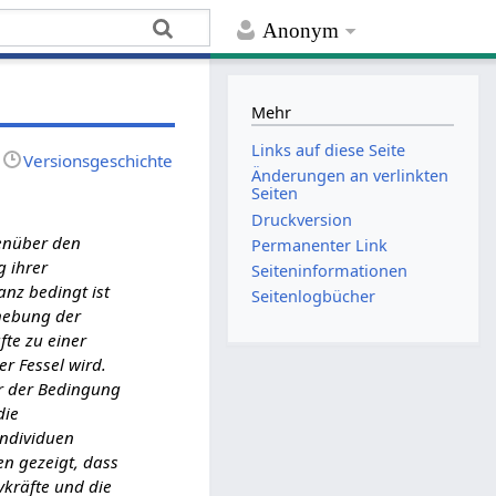
Anonym
Mehr
Links auf diese Seite
Versionsgeschichte
Änderungen an verlinkten
Seiten
Druckversion
genüber den
Permanenter Link
g ihrer
Seiten­­informationen
anz bedingt ist
Seitenlogbücher
fhebung der
fte zu einer
er Fessel wird.
r der Bedingung
die
Individuen
en gezeigt, dass
vkräfte und die