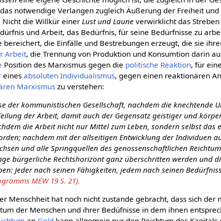
 das notwendige Verlangen zugleich Äußerung der Freiheit und F
 Nicht die Willkür einer
Lust und Laune
verwirklicht das Streben 
ürfnis und Arbeit, das Bedürfnis, für seine Bedürfnisse zu arbei
e bereichert, die Einfälle und Bestrebungen erzeugt, die sie ih
r Arbeit
, die Trennung von Produktion und Konsumtion darin au
e
Position des Marxismus gegen die
politische Reaktion
, für ei
r
eines
absoluten
Individualismus
, gegen einen reaktionären A
nären Marxismus
zu verstehen:
se der kommunistischen Gesellschaft, nachdem die knechtende 
Teilung der Arbeit, damit auch der Gegensatz geistiger und körper
hdem die Arbeit nicht nur Mittel zum Leben, sondern selbst das e
rden; nachdem mit der allseitigen Entwicklung der Individuen a
hsen und alle Springquellen des genossenschaftlichen Reichtums 
nge bürgerliche Rechtshorizont ganz überschritten werden und di
ben: Jeder nach seinen Fähigkeiten, jedem nach seinen Bedürfniss
rogramms MEW 19 S. 21).
der Menschheit hat noch nicht zustande gebracht, dass sich der
ichtum der Menschen und ihrer Bedüfnisse in dem ihnen entspre
eichtum
an
Geld
kann allgemein nur den Reichtum des Kapitals 