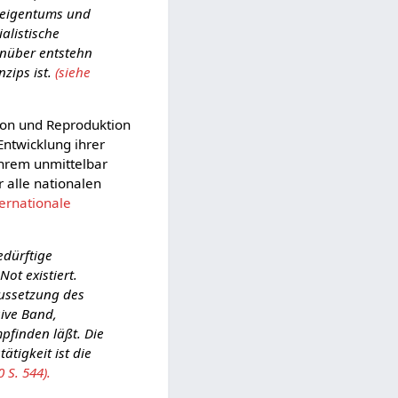
ateigentums und
alistische
genüber entstehn
nzips ist.
(siehe
tion und Reproduktion
ntwicklung ihrer
ihrem unmittelbar
 alle nationalen
ternationale
edürftige
ot existiert.
aussetzung des
sive Band,
finden läßt. Die
tigkeit ist die
 S. 544).