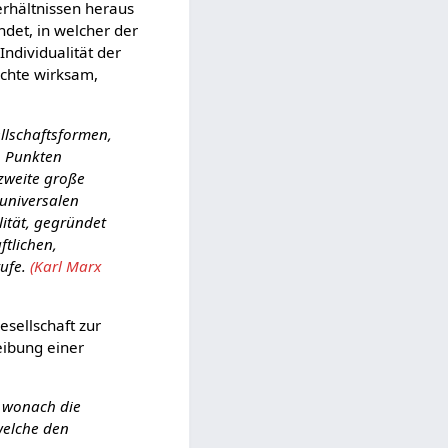
erhältnissen heraus
ündet, in welcher der
Individualität der
ichte wirksam,
ellschaftsformen,
n Punkten
 zweite große
 universalen
lität, gegründet
ftlichen,
tufe.
(Karl Marx
sellschaft zur
eibung einer
, wonach die
welche den