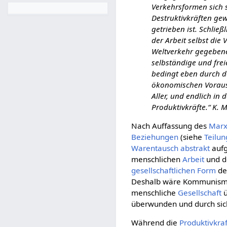
Verkehrsformen sich s
Destruktivkräften gew
getrieben ist. Schlie
der Arbeit selbst die
Weltverkehr gegebenen
selbständige und frei
bedingt eben durch 
ökonomischen Vorauss
Aller, und endlich in
Produktivkräfte.“ K. 
Nach Auffassung des
Marx
Beziehungen
(siehe
Teilun
Warentausch
abstrakt
auf
menschlichen
Arbeit
und 
gesellschaftlichen
Form
de
Deshalb wäre Kommunism
menschliche
Gesellschaft
ü
überwunden und durch si
Während die
Produktivkraf