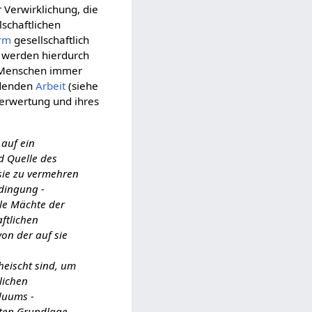
 Verwirklichung, die
lschaftlichen
rm
gesellschaftlich
 werden hierdurch
Menschen immer
rdenden
Arbeit
(siehe
erwertung und ihres
 auf ein
d Quelle des
 sie zu vermehren
edingung -
lle Mächte der
ftlichen
on der auf sie
heischt sind, um
lichen
iduums -
erten Grundlage