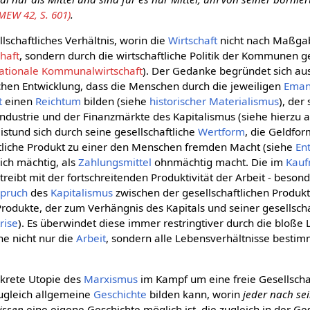
MEW 42, S. 601)
.
schaftliches Verhältnis, worin die
Wirtschaft
nicht nach Maßga
haft
, sondern durch die wirtschaftliche Politik der Kommunen ge
nationale Kommunalwirtschaft
). Der Gedanke begründet sich aus
ichen Entwicklung, dass die Menschen durch die jeweiligen
Eman
t
einen
Reichtum
bilden (siehe
historischer Materialismus
), der
dustrie und der Finanzmärkte des Kapitalismus (siehe hierzu 
stund sich durch seine gesellschaftliche
Wertform
, die Geldfor
ftliche Produkt zu einer den Menschen fremden Macht (siehe
En
lich mächtig, als
Zahlungsmittel
ohnmächtig macht. Die im
Kauf
reibt mit der fortschreitenden Produktivität der Arbeit - beson
pruch
des
Kapitalismus
zwischen der gesellschaftlichen Produk
Produkte, der zum Verhängnis des Kapitals und seiner gesellsch
rise
). Es überwindet diese immer restringtiver durch die bloß
he nicht nur die
Arbeit
, sondern alle Lebensverhältnisse besti
nkrete Utopie des
Marxismus
im Kampf um eine freie Gesellscha
zugleich allgemeine
Geschichte
bilden kann, worin
jeder nach se
issen
eine eigene Geschichte möglich ist, die zugleich in der Ges