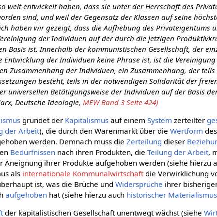
o weit entwickelt haben, dass sie unter der Herrschaft des Priva
orden sind, und weil der Gegensatz der Klassen auf seine höchst
ßlich haben wir gezeigt, dass die Aufhebung des Privateigentums 
 Vereinigung der Individuen auf der durch die jetzigen Produktivk
 Basis ist. Innerhalb der kommunistischen Gesellschaft, der ein
e Entwicklung der Individuen keine Phrase ist, ist die Vereinigung
den Zusammenhang der Individuen, ein Zusammenhang, der teils 
etzungen besteht, teils in der notwendigen Solidarität der freie
 der universellen Betätigungsweise der Individuen auf der Basis 
Marx, Deutsche Ideologie,
MEW Band 3 Seite 424)
ismus
gründet der
Kapitalismus
auf einem
System
zerteilter
ges
g der Arbeit
), die durch den Warenmarkt über die
Wertform
de
gehoben werden. Demnach muss die
Zerteilung
dieser
Beziehu
den
Bedürfnissen
nach ihren Produkten, die
Teilung der Arbeit
, 
r Aneignung ihrer Produkte aufgehoben werden (siehe hierzu 
us als
internationale Kommunalwirtschaft
die Verwirklichung 
berhaupt ist, was die Brüche und
Widersprüche
ihrer bisherig
ch
aufgehoben
hat (siehe hierzu auch
historischer Materialismu
t
der kapitalistischen Gesellschaft unentwegt wächst (siehe
Wir