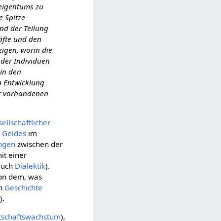
teigentums zu
e Spitze
und der Teilung
räfte und den
zigen, worin die
 der Individuen
in den
n Entwicklung
der vorhandenen
ellschaftlicher
s
Geldes
im
ngen
zwischen der
mit einer
auch
Dialektik
).
von dem, was
en
Geschichte
s
).
tschaftswachstum
),