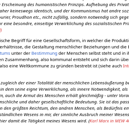
rte Erscheinung des humanistischen Prinzips. Aufhebung des Priv
her keineswegs identisch, und der Kommunismus hat andre sozi
ourier, Proudhon etc., nicht zufällig, sondern notwendig sich ge
ur eine besondre, einseitige Verwirklichung des sozialistischen Pri
)
sche Begriff für eine Gesellschaftsform, in welcher die Produk
rhältnisse, die Gestaltung menschlicher Beziehungen und die E
htums
unter der
Bestimmung
der Menschen selbst steht und in 
hen Zusammenhang, also kommunal entsteht und sich darin über
 also eine Weltkommune zu gründen bestrebt ist (siehe auch
In
 zugleich der einer Totalität der menschlichen Lebensäußerung b
n dem seine eigne Verwirklichung, als innere Notwendigkeit, als N
um, auch die Armut des Menschen erhält gleichmäßig - unter Vor
nschliche und daher gesellschaftliche Bedeutung. Sie ist das pas
 den größten Reichtum, den andren Menschen, als Bedürfnis emp
tändlichen Wesens in mir, der sinnliche Ausbruch meiner Wesenstä
hier damit die Tätigkeit meines Wesens wird. (
Karl Marx in MEW 40