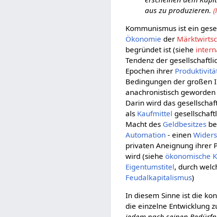
aus zu produzieren.
(
Kommunismus ist ein gesell
Ökonomie
der
Märktwirtsc
begründet ist (siehe
inter
Tendenz der gesellschaftl
Epochen ihrer
Produktivitä
Bedingungen der großen In
anachronistisch geworden i
Darin wird das gesellscha
als
Kaufmittel
gesellschaft
Macht des
Geldbesitzes
bet
Automation
- einen
Widers
privaten Aneignung ihrer 
wird (siehe
ökonomische K
Eigentumstitel
, durch welc
Feudalkapitalismus
)
In diesem Sinne ist die ko
die einzelne Entwicklung 
jedem nach seinen Bedürfn