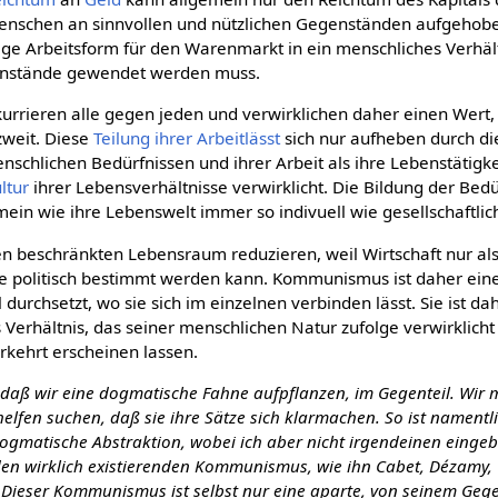
enschen an sinnvollen und nützlichen Gegenständen aufgehob
erige Arbeitsform für den Warenmarkt in ein menschliches Verhäl
enstände gewendet werden muss.
rieren alle gegen jeden und verwirklichen daher einen Wert, 
zweit. Diese
Teilung ihrer Arbeitlässt
sich nur aufheben durch die
lichen Bedürfnissen und ihrer Arbeit als ihre Lebenstätigkeit
ltur
ihrer Lebensverhältnisse verwirklicht. Die Bildung der Bedür
mein wie ihre Lebenswelt immer so indivuell wie gesellschaftlich
nen beschränkten Lebensraum reduzieren, weil Wirtschaft nur als 
le politisch bestimmt werden kann. Kommunismus ist daher eine
durchsetzt, wo sie sich im einzelnen verbinden lässt. Sie ist da
Verhältnis, das seiner menschlichen Natur zufolge verwirklich
rkehrt erscheinen lassen.
ür, daß wir eine dogmatische Fahne aufpflanzen, im Gegenteil. Wir
lfen suchen, daß sie ihre Sätze sich klarmachen. So ist namentl
matische Abstraktion, wobei ich aber nicht irgendeinen eingeb
en wirklich existierenden Kommunismus, wie ihn Cabet, Dézamy, W
. Dieser Kommunismus ist selbst nur eine aparte, von seinem Geg