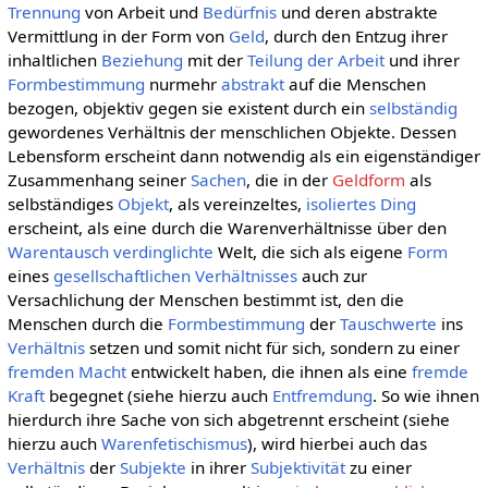
Trennung
von Arbeit und
Bedürfnis
und deren abstrakte
Vermittlung in der Form von
Geld
, durch den Entzug ihrer
inhaltlichen
Beziehung
mit der
Teilung der Arbeit
und ihrer
Formbestimmung
nurmehr
abstrakt
auf die Menschen
bezogen, objektiv gegen sie existent durch ein
selbständig
gewordenes Verhältnis der menschlichen Objekte. Dessen
Lebensform erscheint dann notwendig als ein eigenständiger
Zusammenhang seiner
Sachen
, die in der
Geldform
als
selbständiges
Objekt
, als vereinzeltes,
isoliertes
Ding
erscheint, als eine durch die Warenverhältnisse über den
Warentausch
verdinglichte
Welt, die sich als eigene
Form
eines
gesellschaftlichen
Verhältnisses
auch zur
Versachlichung der Menschen bestimmt ist, den die
Menschen durch die
Formbestimmung
der
Tauschwerte
ins
Verhältnis
setzen und somit nicht für sich, sondern zu einer
fremden
Macht
entwickelt haben, die ihnen als eine
fremde
Kraft
begegnet (siehe hierzu auch
Entfremdung
. So wie ihnen
hierdurch ihre Sache von sich abgetrennt erscheint (siehe
hierzu auch
Warenfetischismus
), wird hierbei auch das
Verhältnis
der
Subjekte
in ihrer
Subjektivität
zu einer