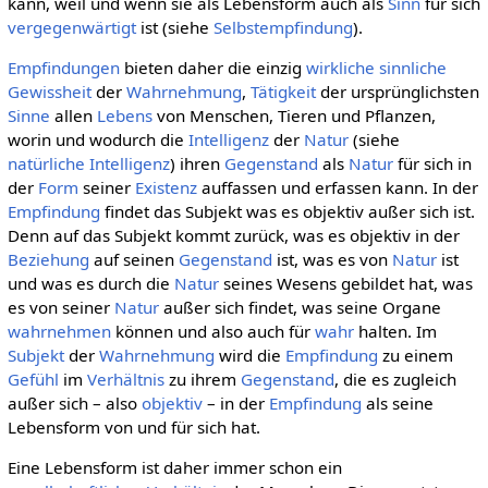
kann, weil und wenn sie als Lebensform auch als
Sinn
für sich
vergegenwärtigt
ist (siehe
Selbstempfindung
).
Empfindungen
bieten daher die einzig
wirkliche
sinnliche
Gewissheit
der
Wahrnehmung
,
Tätigkeit
der ursprünglichsten
Sinne
allen
Lebens
von Menschen, Tieren und Pflanzen,
worin und wodurch die
Intelligenz
der
Natur
(siehe
natürliche Intelligenz
) ihren
Gegenstand
als
Natur
für sich in
der
Form
seiner
Existenz
auffassen und erfassen kann. In der
Empfindung
findet das Subjekt was es objektiv außer sich ist.
Denn auf das Subjekt kommt zurück, was es objektiv in der
Beziehung
auf seinen
Gegenstand
ist, was es von
Natur
ist
und was es durch die
Natur
seines Wesens gebildet hat, was
es von seiner
Natur
außer sich findet, was seine Organe
wahrnehmen
können und also auch für
wahr
halten. Im
Subjekt
der
Wahrnehmung
wird die
Empfindung
zu einem
Gefühl
im
Verhältnis
zu ihrem
Gegenstand
, die es zugleich
außer sich – also
objektiv
– in der
Empfindung
als seine
Lebensform von und für sich hat.
Eine Lebensform ist daher immer schon ein