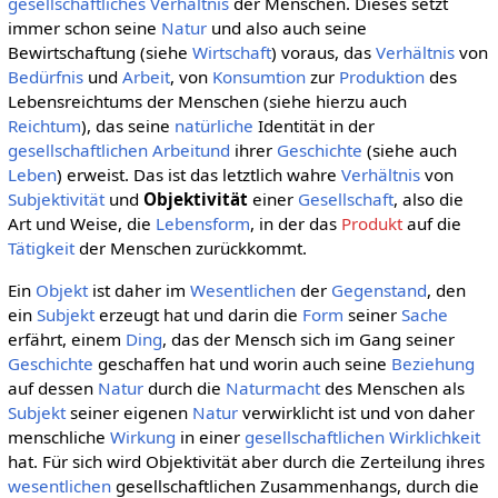
gesellschaftliches
Verhältnis
der Menschen. Dieses setzt
immer schon seine
Natur
und also auch seine
Bewirtschaftung (siehe
Wirtschaft
) voraus, das
Verhältnis
von
Bedürfnis
und
Arbeit
, von
Konsumtion
zur
Produktion
des
Lebensreichtums der Menschen (siehe hierzu auch
Reichtum
), das seine
natürliche
Identität in der
gesellschaftlichen
Arbeitund
ihrer
Geschichte
(siehe auch
Leben
) erweist. Das ist das letztlich wahre
Verhältnis
von
Subjektivität
und
Objektivität
einer
Gesellschaft
, also die
Art und Weise, die
Lebensform
, in der das
Produkt
auf die
Tätigkeit
der Menschen zurückkommt.
Ein
Objekt
ist daher im
Wesentlichen
der
Gegenstand
, den
ein
Subjekt
erzeugt hat und darin die
Form
seiner
Sache
erfährt, einem
Ding
, das der Mensch sich im Gang seiner
Geschichte
geschaffen hat und worin auch seine
Beziehung
auf dessen
Natur
durch die
Naturmacht
des Menschen als
Subjekt
seiner eigenen
Natur
verwirklicht ist und von daher
menschliche
Wirkung
in einer
gesellschaftlichen
Wirklichkeit
hat. Für sich wird Objektivität aber durch die Zerteilung ihres
wesentlichen
gesellschaftlichen Zusammenhangs, durch die