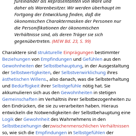
füreinander als Repräsentanten von Ware und
daher als Warenbesitzer. Wir werden überhaupt im
Fortgang der Entwicklung finden, daß die
ökonomischen Charaktermasken der Personen nur
die Personifikationen der ökonomischen
Verhältnisse sind, als deren Träger sie sich
gegenübertreten.
(MEW Bd. 23, S. 99)
Charaktere sind
strukturelle
Einprägungen
bestimmter
Beziehungen
von
Empfindungen
und
Gefühlen
aus den
Gewohnheiten
der
Selbstbehauptung
, in der Ausgestaltung
der
Selbstwertigkeiten
, der
Selbstverwirklichung
ihres
ästhetischen Willens
., also danach, was die Selbsterhaltung
und
Bedürftigkeit
ihrer
Selbstgefühle
nötig hat. Sie
akkumulieren sich aus den
Gewohnheiten
in stetigen
Gemeinschaften
im Verhältnis ihrer Selbstbezogenheiten zu
den Eindrücken, die sie zu verarbeiten haben. Hieraus
entwickeln die Notwendigkeiten der Selbstbehauptung eine
Logik
der
Gewohnheit
des Wahrnehmens in den
Selbstbeziehungin
der
zwischenmenschlichen Verhältnissen
so, wie sich die
Empfindungen
in
Selbstgefühlen
der