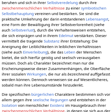
beruhen und sich in ihrer
Selbstveredelung
durch ihre
zwischenmenschlichen Verhältnisse
zu einer
symbiotischen
Selbstbehauptung
vereinen und bestärken. Sie sind die
praktische Umkehrung der darin entstandenen
Lebensangst
,
eine Form der Bewältigung ihrer Selbstverlorenheit (siehe
auch
Selbstverlust
), durch die Verhaltensweisen entstehen,
die sich einprägen und in ihrem
Edelmut
verstärken. Dieser
vermittelt die tragende
Substanz
ihrer Entstehung: Die
Aneignung der Leiblichkeiten in leiblichen Verhältnissen
(siehe auch
Einverleibung
), die das
Leben
der Menschen
bietet, die sich hierfür geistig und seelisch verausgaben
müssen. Doch als Charakter bezeichnet man nur die
Erscheinungsweise dieser Zusammenhängen, die Oberfläche
ihrer sozialen
Wirkungen
, die nur als
bezeichnend
auffgefasst
werden können. Dennoch verweisen sie auf Wesentlicheres,
sobald man ihre Lebensumstände hinzudenkt.
Die spezifischen
bürgerlichen
Charaktere bestimmen sich vor
allem gegen ihre
seelische
Regungen
und entstehen in der
Isolation
von menschlicher
Existenz
im Hausgebrauch ihrer
zwischenmenschlichen Verhältnisse
, in denen sie sich aus der