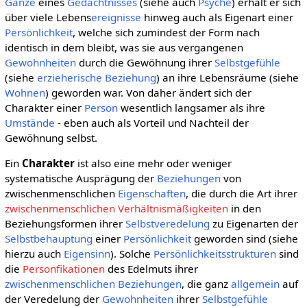
Ganze
eines
Gedächtnisses
(siehe auch
Psyche
) erhält er sich
über viele Lebens
ereignisse
hinweg auch als Eigenart einer
Persönlichkeit
, welche sich zumindest der Form nach
identisch in dem bleibt, was sie aus vergangenen
Gewohnheiten
durch die Gewöhnung ihrer
Selbstgefühle
(siehe
erzieherische Beziehung
) an ihre Lebensräume (siehe
Wohnen
) geworden war. Von daher ändert sich der
Charakter einer
Person
wesentlich langsamer als ihre
Umstände
- eben auch als Vorteil und Nachteil der
Gewöhnung selbst.
Ein
Charakter
ist also eine mehr oder weniger
systematische Ausprägung der
Beziehungen
von
zwischenmenschlichen
Eigenschaften
, die durch die Art ihrer
zwischenmenschlichen Verhältnismäßigkeiten
in den
Beziehungsformen ihrer
Selbstveredelung
zu Eigenarten der
Selbstbehauptung
einer
Persönlichkeit
geworden sind (siehe
hierzu auch
Eigensinn
). Solche
Persönlichkeitsstrukturen
sind
die
Personfikationen
des Edelmuts ihrer
zwischenmenschlichen Beziehungen
, die ganz
allgemein
auf
der Veredelung der
Gewohnheiten
ihrer
Selbstgefühle