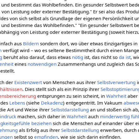
e und bestimmt das Wohlbefinden. Ein gesunder Selbstwert bedeu
on Leistung oder externer Bestätigung." Er sei also das Produ
es von sich selbst als Grundlage der eigenen Persönlichkeit un
e und bestimme das Wohlbefinden." "Ein gesunder Selbstwert bed
abhängig von Leistung oder externer Bestätigung (soweit hierzu
einfach aus
Bildern
sondern dort, wo über etwas Einzigartiges in
n
verfügt wird – wo es seltene Bestimmtheit durch einen Mange
g
beruht also darauf, dass etwas
nötig
ist, das nicht so
da ist
, w
enheit
eines
notwendigen
Zusammenhangs und zugleich das So
estellt.
ich der
Existenzwert
von Menschen aus ihrer
Selbstverwertung
i
hältnissen
. Dies stellt sich als ein Prinzip ihrer
Selbstoptimierun
ensbereicherung
entsprungen zu sein scheint, in
Wahrheit
aber 
 des
Lebens
(siehe
Dekadenz
) entgegentritt. Im Vakuum
abwes
die Art und Weise ihrer
Selbstdarstellung
an und stoßen sich a
indruck
machen, sich daher in
Wahrheit
auch
minderwertig füh
gkeitsgefühle
beziehen
sich die Menschen auf einander über 
nehmung
als Erfolg aus ihrer
Selbstdarstellung
erwerben, durch di
ungen
selbst so
empfinden
, wie sie sich darin einfinden.