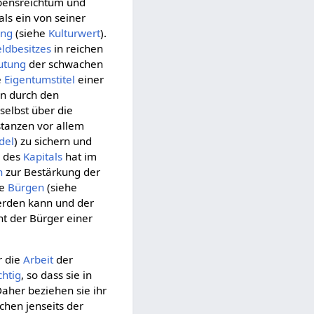
ebensreichtum und
als ein von seiner
ung
(siehe
Kulturwert
).
ldbesitzes
in reichen
utung
der schwachen
e
Eigentumstitel
einer
rn durch den
selbst über die
stanzen vor allem
del
) zu sichern und
g
des
Kapitals
hat im
n
zur Bestärkung der
ie
Bürgen
(siehe
erden kann und der
t der Bürger einer
r die
Arbeit
der
htig
, so dass sie in
her beziehen sie ihr
hen jenseits der