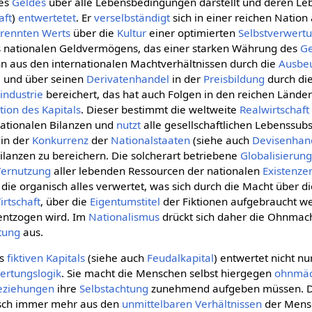
des
Geldes
über alle Lebensbedingungen darstellt und deren L
aft
)
entwertetet
. Er
verselbständigt
sich in einer reichen Nation 
rennten
Werts
über die
Kultur
einer optimierten
Selbstverwert
es nationalen Geldvermögens, das einer starken Währung des
Ge
hn aus den internationalen Machtverhältnissen durch die
Ausbe
 und über seinen
Derivatenhandel
in der
Preisbildung
durch di
industrie
bereichert, das hat auch Folgen in den reichen Lände
ktion des Kapitals
. Dieser bestimmt die weltweite
Realwirtschaft
nationalen Bilanzen und
nutzt
alle gesellschaftlichen Lebenssub
 in der
Konkurrenz
der
Nationalstaaten
(siehe auch
Devisenhan
ilanzen zu bereichern. Die solcherart betriebene
Globalisierun
Vernutzung
aller lebenden Ressourcen der nationalen
Existenze
die organisch alles verwertet, was sich durch die Macht über d
irtschaft
, über die
Eigentumstitel
der Fiktionen aufgebraucht w
ntzogen wird. Im
Nationalismus
drückt sich daher die Ohnmach
tung
aus.
s
fiktiven Kapitals
(siehe auch
Feudalkapital
) entwertet nicht nu
ertungslogik
. Sie macht die Menschen selbst hiergegen
ohnmäc
eziehungen
ihre
Selbstachtung
zunehmend aufgeben müssen. Da
sch immer mehr aus den
unmittelbaren
Verhältnissen
der Mensc