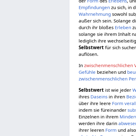
der
Form
des
Erlebens
, un
Empfindungen
zu sich, in 
Wahrnehmung
sowohl subj
außer sich sein. Solange d
durch ihr bloßes
Erleben
zu
solange sie ihrem Inhalt 
lediglich ihre wechselseit
Selbstwert
für sich suche
auflösen.
In
zwischenmenschlichen V
Gefühle
beziehen und
beu
zwischenmenschlichen
Per
Selbstwert
ist wie jeder
W
ihres
Daseins
in ihren
Bez
über ihre leere
Form
vera
indem sie füreinander
sub
Einzelnen in ihrem
Minder
werden ihre darin
abwese
ihrer leeren
Form
und also