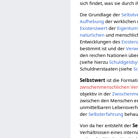
sich findet, was sie durch 
Die Grundlage der
Selbst
Aufhebung
der wirklichen
Existenzwert
der
Eigentums
natürlichen
und menschli
Entwicklungen des
Existen
bestimmt ist und der
Verw
den reichen Nationen übe
(siehe hierzu
Schuldgelds
Schuldnerstaaten (siehe
S
Selbstwert
ist die Format
zwischenmenschlichen Ver
objektiv in der
Zwischenme
zwischen den Menschen en
unmittelbaren Lebensverh
der
Selbsterfahrung
behau
Von da her entsteht der
Se
Verhältnissen eines inter