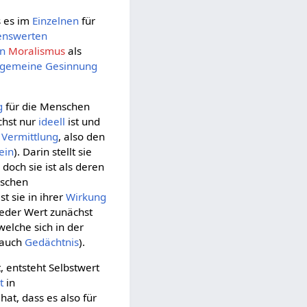
s es im
Einzelnen
für
enswerten
en
Moralismus
als
lgemeine
Gesinnung
g
für die Menschen
hst nur
ideell
ist und
Vermittlung
, also den
ein
). Darin stellt sie
, doch sie ist als deren
ischen
st sie in ihrer
Wirkung
 jeder Wert zunächst
 welche sich in der
 auch
Gedächtnis
).
 entsteht Selbstwert
t
in
hat, dass es also für