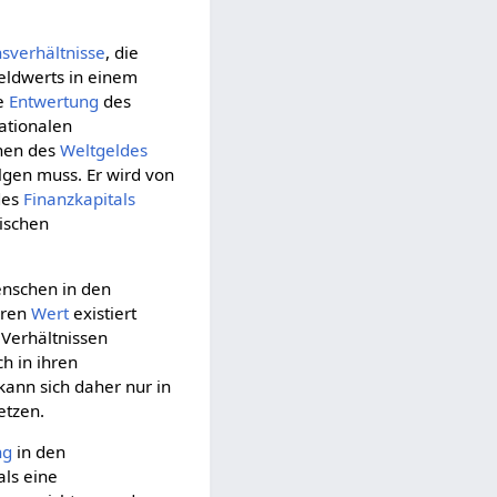
sverhältnisse
, die
eldwerts in einem
ie
Entwertung
des
nationalen
onen des
Weltgeldes
lgen muss. Er wird von
des
Finanzkapitals
wischen
enschen in den
eren
Wert
existiert
n Verhältnissen
h in ihren
kann sich daher nur in
etzen.
ng
in den
als eine