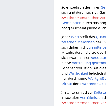
So entbehrt jedes ihrer
Ge
sich und durch sich ist. G
zwischenmenschlicher Ver
Gemeinsinn
durch das abg
nötig erscheint (siehe auc
Jeder
Wert
stellt das
Quan
zwischen Menschen
dar. D
sich daher nicht
unmittelb
Mitteln, durch die sie übe
sich zwar in ihrer
Bedeutu
bloße
Vorstellung
getrenn
Lebensproduktion. Als die
und
Wirklichkeit
lediglich 
nur durch seine
Wertgröß
Dichte
der
erfahrenen
Sel
Im Unterschied zur
Selbst
in sozialen
Verhältnissen
d
zwischenmenschlichen Ver