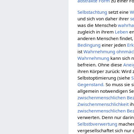
abstrakte
Form
zu einer F
Selbstachtung
setzt eine
W
und sich von daher ihrer
s
was die Menscheb
wahrha
zugleich in ihrem
Leben
em
anderen Menschen findet, d
Bedingung
einer jeden
Erk
ist
Wahrnehmung
ohnmäc
Wahrnehmung
kann sich n
befreien. Ohne diese
Anei
ihren Körper zurück: Wird
Selbstoptimierung (siehe
S
Gegenstand.
So muss sie s
allgemein notwendigen Sel
zwischenmenschlichen Be
Zwischenmenschlichkeit
i
zwischenmenschlichen Be
verwerten. Denn nur darin
Selbstbverwertung
machen
vergesellschaftet sich nur