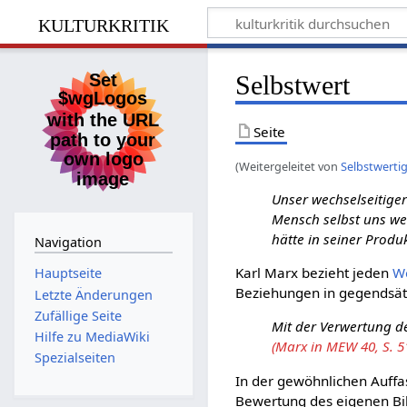
kulturkritik
Selbstwert
Seite
(Weitergeleitet von
Selbstwerti
Unser wechselseitiger
Mensch selbst uns wec
hätte in seiner Produ
Navigation
Karl Marx bezieht jeden
W
Hauptseite
Beziehungen in gegendsätz
Letzte Änderungen
Zufällige Seite
Mit der Verwertung d
Hilfe zu MediaWiki
(Marx in MEW 40, S. 5
Spezialseiten
In der gewöhnlichen Auffas
Bewertung des eigenen Bild