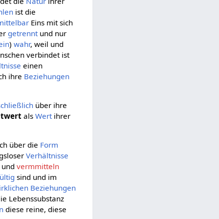
ndet die
Natur
ihrer
hlen
ist die
ittelbar
Eins mit sich
er
getrennt
und nur
ein
)
wahr
, weil und
schen verbindet ist
tnisse
einen
ch ihre
Beziehungen
chließlich
über ihre
stwert
als
Wert
ihrer
sich über die
Form
gsloser
Verhältnisse
n und
vermmitteln
ültig
sind und im
irklichen
Beziehungen
die Lebenssubstanz
n
diese reine, diese