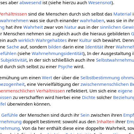
ieses aber
abwesend
ist (siehe hierzu auch
Wesensnot
).
erhältnissen
sind die Menschen durch sich selbst das
Material
i
wahrnehmen
was sie durch einander
wahrhaben
, was sie in i
ng
hat ihre
Wahrheit
zwar von
Natur
aus in der
sinnlichen Gewi
r Menschen nehmen sie zugleich auch die hieraus gebildeten
G
ein auch
wirklich
Wahrgehabtes
ihrer
Kultur
sich bewährt. Denn
ine
Sache
auf, sondern
bilden
darin eine
Identität
ihrer
Wahrne
efühlen
(siehe
Wahrnehmungsidentität
), In der Ausgestaltung 
Subjektivität
, in der sich schließlich auch ihre
Selbstwahrnehm
d durch sich selbst zu einer
Psyche
wird.
 Bemühung um einen
Wert
der über die
Selbstbestimmung
ohnmä
bezogenheit
, eine Vervielfältigung der
zwischenmenschlichen B
henmenschlichen Verhältnissen
reflektiert. Um sich eine
eigene
nissen
zu verschaffen wird hierbei eine
Dichte
solcher
Beziehun
fel
überwinden können.
n
Gefühle
der Menschen sind durch ihr
Sein
zwischen ihren
Empf
rnehmung
doppelt bestimmt: sowohl aus den
Inhalten
ihrer
Em
nehmung
. Von da her enthält diese eine doppelte Wahrheit, so