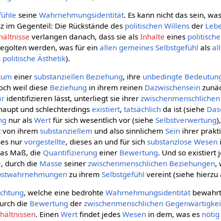
fühle
seine
Wahrnehmungsidentität
. Es kann nicht das sein, wa
anz im Gegenteil: Die Rückstände des
politischen Willens
der
Leb
hältnisse
verlangen danach, dass sie als
Inhalte
eines
politisch
egolten werden, was für ein
allen gemeines
Selbstgefühl
als
al
h
politische Ästhetik
).
tum
einer
substanziellen
Beziehung
, ihre
unbedingte
Bedeutun
och weil diese
Beziehung
in ihrem reinen
Dazwischensein
zunäc
ar
identifizieren lässt, unterliegt sie ihrer
zwischenmenschlichen
rhaupt und schlechterdings
existiert
,
tatsächlich
da ist (siehe
Das
ng
nur als
Wert
für sich wesentlich vor (siehe
Selbstverwertung
)
t
von ihrem
substanziellem
und also sinnlichem
Sein
ihrer prakt
ses nur
vorgestellte
, dieses an und für sich
substanzlose
Wesen
i
das Maß, die
Quantifizierung
einer
Bewertung
. Und so existiert
e
, durch die
Masse
seiner
zwischenmenschlichen Beziehungen
,
bstwahrnehmungen
zu ihrem
Selbstgefühl
vereint (siehe hierzu
achtung
, welche eine bedrohte
Wahrnehmungsidentität
bewahrt,
urch die
Bewertung
der
zwischenmenschlichen
Gegenwärtigkei
hältnissen
. Einen
Wert
findet jedes
Wesen
in dem, was es
nötig