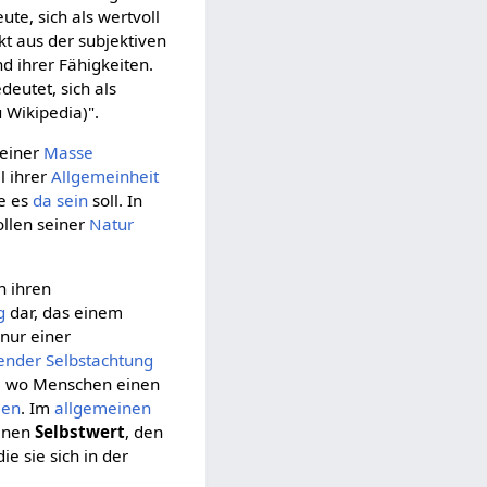
te, sich als wertvoll
kt aus der subjektiven
d ihrer Fähigkeiten.
eutet, sich als
 Wikipedia)".
 einer
Masse
l ihrer
Allgemeinheit
ie es
da sein
soll. In
llen seiner
Natur
n ihren
g
dar, das einem
nur einer
ender
Selbstachtung
b, wo Menschen einen
len
. Im
allgemeinen
einen
Selbstwert
, den
e sie sich in der