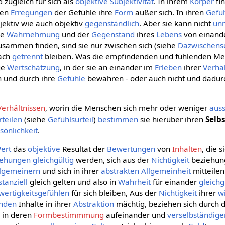
d zugleich für sich als
objektive
Subjektivität
. In ihrem
Körper
fi
den
Erregungen
der Gefühle ihre
Form
außer sich. In ihren
Gefü
ektiv wie auch objektiv
gegenständlich
. Aber sie kann nicht
unm
ie
Wahrnehmung
und der
Gegenstand
ihres
Lebens
von einand
sammen finden, sind sie nur zwischen sich (siehe
Dazwischens
nach
getrennt
bleiben. Was die empfindenden und fühlenden Men
ige
Wertschätzung
, in der sie an einander im
Erleben
ihrer
Verhäl
n und durch ihre
Gefühle
bewähren - oder auch nicht und dadur
erhältnissen
, worin die Menschen sich mehr oder weniger
auss
rteilen
(siehe
Gefühlsurteil
)
bestimmen
sie hierüber ihren
Selb
sönlichkeit
.
ert
das
objektive
Resultat der
Bewertungen
von
Inhalten
, die 
iehungen
gleichgültig
werden, sich aus der
Nichtigkeit
beziehun
llgemeinern
und sich in ihrer
abstrakten Allgemeinheit
mitteile
stanziell
gleich gelten und also in
Wahrheit
für einander
gleichg
wertigkeitsgefühlen
für sich bleiben, Aus der
Nichtigkeit
ihrer
w
nden
Inhalte in ihrer
Abstraktion
mächtig, beziehen sich durch 
 in deren
Formbestimmmung
aufeinander und
verselbständige