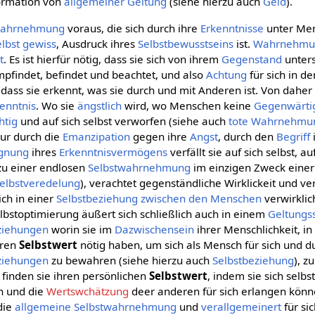
ormation von
allgemeiner
Geltung
(siehe hierzu auch
Geld
).
ahrnehmung
voraus, die sich durch ihre
Erkenntnisse
unter Me
elbst gewiss
, Ausdruck ihres
Selbstbewusstseins
ist.
Wahrnehmu
t
. Es ist hierfür nötig, dass sie sich von ihrem
Gegenstand
unter
pfindet, befindet und beachtet, und also
Achtung
für sich in d
ass sie erkennt, was sie durch und mit Anderen ist. Von daher 
enntnis
. Wo sie
ängstlich
wird, wo Menschen keine
Gegenwärtig
htig
und auf sich selbst verworfen (siehe auch
tote Wahrnehmu
ur durch die
Emanzipation
gegen ihre
Angst
, durch den
Begriff
gnung
ihres
Erkenntnisvermögens
verfällt sie auf sich selbst, 
 zu einer endlosen
Selbstwahrnehmung
im einzigen Zweck eine
elbstveredelung
), verachtet gegenständliche Wirklickeit und ver
ich in einer
Selbstbeziehung
zwischen den Menschen
verwirklic
bstoptimierung äußert sich schließlich auch in einem
Geltungs
ziehungen
worin sie im
Dazwischensein
ihrer Menschlichkeit, in
hren
Selbstwert
nötig haben, um sich als Mensch für sich und du
ziehungen
zu bewahren (siehe hierzu auch
Selbstbeziehung
), z
 finden sie ihren persönlichen
Selbstwert
, indem sie sich selb
 und die
Wertswchätzung
deer anderen für sich erlangen könn
 die
allgemeine
Selbstwahrnehmung
und
verallgemeinert
für sic