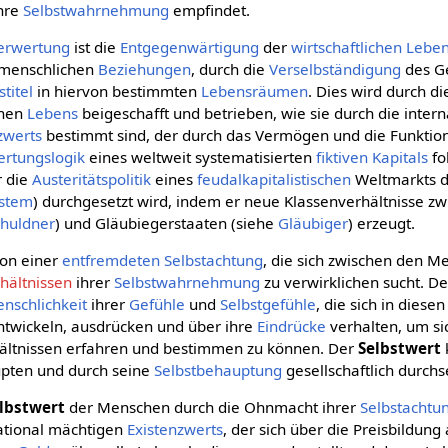
ihre
Selbstwahrnehmung
empfindet.
verwertung
ist die
Entgegenwärtigung
der
wirtschaftlichen
Leben
 menschlichen
Beziehungen
, durch die
Verselbständigung
des G
titel
in hiervon bestimmten
Lebensräumen
. Dies wird durch d
chen
Lebens
beigeschafft und betrieben, wie sie durch die inter
zwerts
bestimmt sind, der durch das Vermögen und die Funkti
ertungslogik
eines weltweit systematisierten
fiktiven Kapitals
fo
r die
Austeritätspolitik
eines
feudalkapitalistischen
Weltmarkts 
ystem
) durchgesetzt wird, indem er neue Klassenverhältnisse z
chuldner
) und Gläubiegerstaaten (siehe
Gläubiger
) erzeugt.
ion einer
entfremdeten
Selbstachtung
, die sich zwischen den M
hältnissen
ihrer
Selbstwahrnehmung
zu verwirklichen sucht. D
nschlichkeit
ihrer
Gefühle
und
Selbstgefühle
, die sich in diese
twickeln, ausdrücken und über ihre
Eindrücke
verhalten, um sic
ältnissen erfahren und bestimmen zu können. Der
Selbstwert
pten und durch seine
Selbstbehauptung
gesellschaftlich durchs
lbstwert
der Menschen durch die Ohnmacht ihrer
Selbstachtu
national mächtigen
Existenzwerts
, der sich über die Preisbildung 