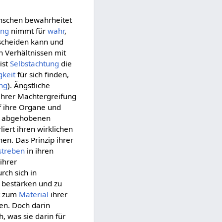
nschen bewahrheitet
ng
nimmt für
wahr
,
scheiden kann und
en Verhältnissen mit
ist
Selbstachtung
die
keit
für sich finden,
ng
). Ängstliche
ihrer Machtergreifung
auf ihre Organe und
r abgehobenen
liert ihren wirklichen
hen. Das Prinzip ihrer
streben
in ihren
 ihrer
rch sich in
u bestärken und zu
st zum
Material
ihrer
en. Doch darin
h, was sie darin für