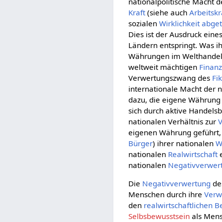
nationalpolitische Macht 
Kraft
(siehe auch
Arbeitskr
sozialen
Wirklichkeit
abget
Dies ist der Ausdruck ein
Ländern entspringt. Was i
Währungen im Welthandel
weltweit mächtigen
Finanz
Verwertungszwang des
Fi
internationale Macht der 
dazu, die eigene Währung
sich durch aktive Handelsb
nationalen Verhältnis zur
eigenen Währung geführt, 
Bürger
) ihrer nationalen
W
nationalen
Realwirtschaft
e
nationalen
Negativverwer
Die
Negativverwertung
de
Menschen durch ihre
Verw
den
realwirtschaftlichen
B
Selbsbewusstsein
als Men