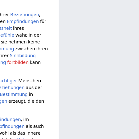
hrer
Beziehungen
,
hren
Empfindungen
für
ssheit
ihres
efühle
wahr, in der
 sie nehmen keine
hmung
zwischen ihren
ihrer
Sinnbildung
ung
fortbilden
kann
chtiger
Menschen
eziehungen
aus der
Bestimmung
in
gen
erzeugt, die den
indungen
, im
pfindungen
als auch
wohl als das innere