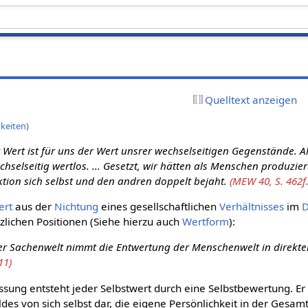
Quelltext anzeigen
gkeiten
)
 Wert ist für uns der Wert unsrer wechselseitigen Gegenstände. Al
hselseitig wertlos. ... Gesetzt, wir hätten als Menschen produzier
ktion sich selbst und den andren doppelt bejaht.
(MEW 40, S. 462f.
ert
aus der
Nichtung
eines gesellschaftlichen
Verhältnisses
im
D
lichen Positionen (Siehe hierzu auch
Wertform
):
er Sachenwelt nimmt die Entwertung der Menschenwelt in direkte
11)
sung entsteht jeder Selbstwert durch eine Selbstbewertung. Er s
es von sich selbst dar, die eigene Persönlichkeit in der Gesamt