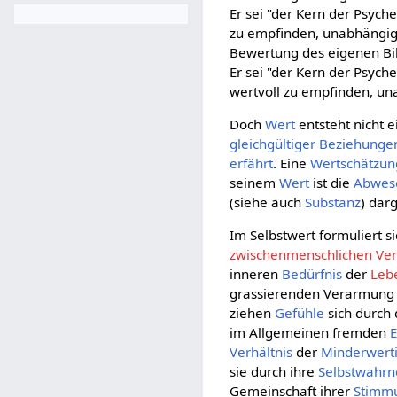
Er sei "der Kern der Psych
zu empfinden, unabhängig v
Bewertung des eigenen Bild
Er sei "der Kern der Psych
wertvoll zu empfinden, un
Doch
Wert
entsteht nicht 
gleichgültiger
Beziehunge
erfährt
. Eine
Wertschätzun
seinem
Wert
ist die
Abwes
(siehe auch
Substanz
) darg
Im Selbstwert formuliert s
zwischenmenschlichen Ver
inneren
Bedürfnis
der
Leb
grassierenden Verarmung
ziehen
Gefühle
sich durch 
im Allgemeinen fremden
E
Verhältnis
der
Minderwerti
sie durch ihre
Selbstwahr
Gemeinschaft ihrer
Stimm