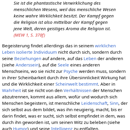
Sie ist die phantastische Verwirklichung des
menschlichen Wesens, weil das menschliche Wesen
keine wahre Wirklichkeit besitzt. Der Kampf gegen
die Religion ist also mittelbar der Kampf gegen
jene Welt, deren geistiges Aroma die Religion ist.
(MEW 1, S. 378f)
Begeisterung findet allerdings das in seinem
wirklichen
Leben
isolierte
Individuum
nicht durch sich, sondern durch
seine
Beziehungen
auf andere, auf das
Leben
der anderen
(siehe
Anderssein
), auf die
Seele
eines anderen
Menschseins, wo sie nicht zur
Psyche
werden muss, sondern
in ihrer Scheinbarkeit durch ihre Übersinnlickeit Wirkung hat
und die Wirklichkeit einer
Scheinwelt
bestimmt
. Aber in
Wahrheit
ist sie nicht von den
Verhältnissen
der Menschen
abzutrennen, kommt aus allem, wofür und wodurch sich
Menschen begeistern, ist menschliche
Leidenschaft
,
Sinn
, der
sich selbst aus dem bildet, was ihn neugierig, macht, bis er
darin findet, was er sucht, sich selbst empfindet in dem, was
durch ihn geworden ist, um seinen Witz zu beleben (siehe
auch
Humor
) und seine
Intelligenz
zu entfalten.