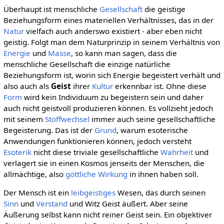
Überhaupt ist menschliche
Gesellschaft
die geistige
Beziehungsform eines materiellen Verhältnisses, das in der
Natur
vielfach auch anderswo existiert - aber eben nicht
geistig. Folgt man dem Naturprinzip in seinem Verhältnis von
Energie
und
Masse
, so kann man sagen, dass die
menschliche Gesellschaft die einzige natürliche
Beziehungsform ist, worin sich Energie begeistert verhält und
also auch als
Geist
ihrer
Kultur
erkennbar ist. Ohne diese
Form
wird kein Individuum zu begeistern sein und daher
auch nicht geistvoll produzieren können. Es vollzieht jedoch
mit seinem
Stoffwechsel
immer auch seine gesellschaftliche
Begeisterung. Das ist der
Grund
, warum esoterische
Anwendungen funktionieren können, jedoch versteht
Esoterik
nicht diese triviale gesellschaftliche
Wahrheit
und
verlagert sie in einen Kosmos jenseits der Menschen, die
allmächtige, also
göttliche
Wirkung
in ihnen haben soll.
Der Mensch ist ein
leibgeistiges
Wesen, das durch seinen
Sinn
und
Verstand
und Witz Geist äußert. Aber seine
Äußerung selbst kann nicht reiner Geist sein. Ein objektiver