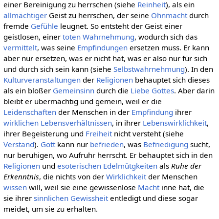
einer Bereinigung zu herrschen (siehe
Reinheit
), als ein
allmächtiger
Geist zu herrschen, der seine
Ohnmacht
durch
fremde
Gefühle
leugnet. So entsteht der Geist einer
geistlosen, einer
toten Wahrnehmung
, wodurch sich das
vermittelt
, was seine
Empfindungen
ersetzen muss. Er kann
aber nur ersetzen, was er nicht hat, was er also nur für sich
und durch sich sein kann (siehe
Selbstwahrnehmung
). In den
Kulturveranstaltungen
der
Religionen
behauptet sich dieses
als ein bloßer
Gemeinsinn
durch die
Liebe
Gottes
. Aber darin
bleibt er übermächtig und gemein, weil er die
Leidenschaften
der Menschen in der
Empfindung
ihrer
wirklichen
Lebensverhältnissen
, in ihrer
Lebenswirklichkeit
,
ihrer Begeisterung und
Freiheit
nicht versteht (siehe
Verstand
).
Gott
kann nur
befrieden
, was
Befriedigung
sucht,
nur beruhigen, wo Aufruhr herrscht. Er behauptet sich in den
Religionen
und
esoterischen
Edelmütgkeiten
als
Ruhe der
Erkenntnis
, die nichts von der
Wirklichkeit
der Menschen
wissen
will, weil sie eine gewissenlose
Macht
inne hat, die
sie ihrer
sinnlichen Gewissheit
entledigt und diese sogar
meidet, um sie zu erhalten.