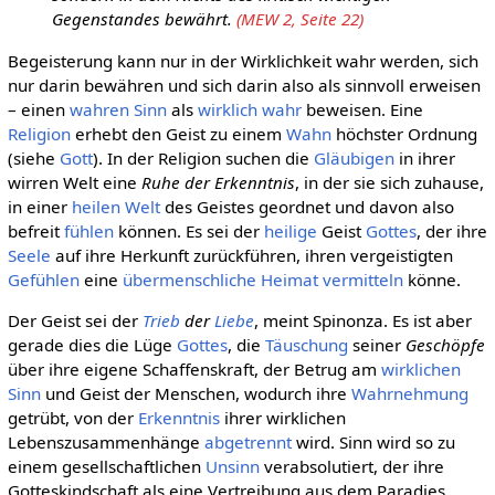
Gegenstandes bewährt.
(MEW 2, Seite 22)
Begeisterung kann nur in der Wirklichkeit wahr werden, sich
nur darin bewähren und sich darin also als sinnvoll erweisen
– einen
wahren
Sinn
als
wirklich
wahr
beweisen. Eine
Religion
erhebt den Geist zu einem
Wahn
höchster Ordnung
(siehe
Gott
). In der Religion suchen die
Gläubigen
in ihrer
wirren Welt eine
Ruhe der Erkenntnis
, in der sie sich zuhause,
in einer
heilen Welt
des Geistes geordnet und davon also
befreit
fühlen
können. Es sei der
heilige
Geist
Gottes
, der ihre
Seele
auf ihre Herkunft zurückführen, ihren vergeistigten
Gefühlen
eine
übermenschliche
Heimat
vermitteln
könne.
Der Geist sei der
Trieb
der
Liebe
, meint Spinonza. Es ist aber
gerade dies die Lüge
Gottes
, die
Täuschung
seiner
Geschöpfe
über ihre eigene Schaffenskraft, der Betrug am
wirklichen
Sinn
und Geist der Menschen, wodurch ihre
Wahrnehmung
getrübt, von der
Erkenntnis
ihrer wirklichen
Lebenszusammenhänge
abgetrennt
wird. Sinn wird so zu
einem gesellschaftlichen
Unsinn
verabsolutiert, der ihre
Gotteskindschaft als eine Vertreibung aus dem Paradies