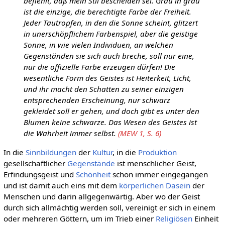
befiehlt, daß mein Stil bescheiden sei. Grau in grau
ist die einzige, die berechtigte Farbe der Freiheit.
Jeder Tautropfen, in den die Sonne scheint, glitzert
in unerschöpflichem Farbenspiel, aber die geistige
Sonne, in wie vielen Individuen, an welchen
Gegenständen sie sich auch breche, soll nur eine,
nur die offizielle Farbe erzeugen dürfen! Die
wesentliche Form des Geistes ist Heiterkeit, Licht,
und ihr macht den Schatten zu seiner einzigen
entsprechenden Erscheinung, nur schwarz
gekleidet soll er gehen, und doch gibt es unter den
Blumen keine schwarze. Das Wesen des Geistes ist
die Wahrheit immer selbst.
(MEW 1, S. 6)
In die
Sinnbildungen
der
Kultur
, in die
Produktion
gesellschaftlicher
Gegenstände
ist menschlicher Geist,
Erfindungsgeist und
Schönheit
schon immer eingegangen
und ist damit auch eins mit dem
körperlichen
Dasein
der
Menschen und darin allgegenwärtig. Aber wo der Geist
durch sich allmächtig werden soll, vereinigt er sich in einem
oder mehreren Göttern, um im Trieb einer
Religiösen
Einheit