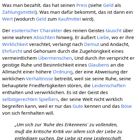
Was man bezahlt. das hat seinen
Preis
(siehe
Geld
als
Zahlungsmittel
). Was man dafür bekommt, das ist dann ein
Wert
(wodurch
Geld
zum
Kaufmittel
wird).
Der
esoterischer Charakter
des reinen Geistes
täuscht
über
seine wahren
Absichten
hinweg. Er äußert
Liebe
, wo er ihre
Wirklichkeit
verachtet, verlangt nach
Demut
und Andacht,
Ehrfurcht
und Gehorsam durch die Zugehörigkeit eines
vermeintlichem
Übermenschen
, Und durch ihn verspricht er
geistige Ruhe und Besinnlichkeit eines
Glaubens
an die
Allmacht einer höhere
Ordnung
, der eine Abweisung der
wirklichen
Verhältnisse
betreibt, weil sie seine Ruhe, seine
behauptete Friedfertigkeiten stören, die
Leidenschaften
enthalten und verwirklichen. Es ist der Geist des
selbstgerechten
Spießers
, der seine Welt nicht wirklich
begreifen kann, weil er nur das
Gute
kennen und das
Böse
von sich fernhalten will.
„Um sich zur 'Ruhe des Erkennens' zu vollenden,
muß die kritische Kritik vor allem sich der Liebe zu
entledigen suchen. Die Liebe ist eine Leidenschaft,