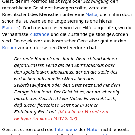
Geist, der im Kosmos als
Energie
oder
Schwingung
den
menschlichen Geist erst bewegen sollte, wäre die
Knechtschaft des Menschen unter eine
Natur
, die in ihm doch
schon da ist, wäre seine Entgeisterung (siehe hierzu
Esoterik
). Doch genau dieser wird zur Hilfe angerufen, wo die
Verhältnisse
Zustände
und die Zustände geistlos geworden
sind. Ein objektiver, ein kosmischer Geist aber gibt nur den
Körper
zurück, der seinen Geist verloren hat.
Der reale Humanismus hat in Deutschland keinen
gefährlicheren Feind als den Spiritualismus oder
den spekulativen Idealismus, der an die Stelle des
wirklichen individuellen Menschen das
Selbstbewußtsein oder den Geist setzt und mit dem
Evangelisten lehrt: Der Geist ist es, der da lebendig
macht, das Fleisch ist kein Nütze. Es versteht sich,
daß dieser fleischlose Geist nur in seiner
Einbildung Geist hat.
(Marx in der Vorrede zur
Heiligen Familie in MEW 2, S.7)
Geist ist schon durch die
Intelligenz
der
Natur
, nicht jenseits