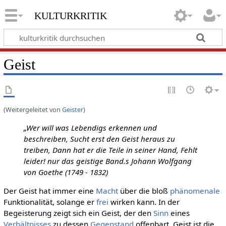
kulturkritik
Geist
(Weitergeleitet von
Geister
)
„Wer will was Lebendigs erkennen und
beschreiben, Sucht erst den Geist heraus zu
treiben, Dann hat er die Teile in seiner Hand, Fehlt
leider! nur das geistige Band.s Johann Wolfgang
von Goethe (1749 - 1832)
Der Geist hat immer eine
Macht
über die bloß
phänomenale
Funktionalität, solange er
frei
wirken kann. In der
Begeisterung zeigt sich ein Geist, der den
Sinn
eines
Verhältnisses
zu dessen
Gegenstand
offenbart. Geist ist die