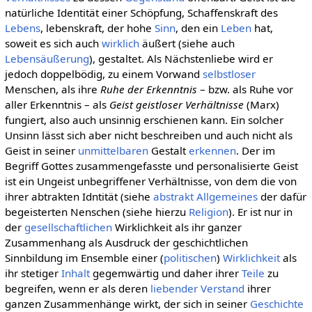
natürliche Identität einer Schöpfung, Schaffenskraft des
Lebens
, lebenskraft, der hohe
Sinn
, den ein
Leben
hat,
soweit es sich auch
wirklich
äußert (siehe auch
Lebensäußerung
), gestaltet. Als Nächstenliebe wird er
jedoch doppelbödig, zu einem Vorwand
selbstloser
Menschen, als ihre
Ruhe der Erkenntnis
– bzw. als Ruhe vor
aller Erkenntnis – als
Geist geistloser Verhältnisse
(Marx)
fungiert, also auch unsinnig erschienen kann. Ein solcher
Unsinn lässt sich aber nicht beschreiben und auch nicht als
Geist in seiner
unmittelbaren
Gestalt
erkennen
. Der im
Begriff Gottes zusammengefasste und personalisierte Geist
ist ein Ungeist unbegriffener Verhältnisse, von dem die von
ihrer abtrakten Idntität (siehe
abstrakt Allgemeines
der dafür
begeisterten Nenschen (siehe hierzu
Religion
). Er ist nur in
der
gesellschaftlichen
Wirklichkeit als ihr ganzer
Zusammenhang als Ausdruck der geschichtlichen
Sinnbildung im Ensemble einer (
politischen
)
Wirklichkeit
als
ihr stetiger
Inhalt
gegemwärtig und daher ihrer
Teile
zu
begreifen, wenn er als deren
liebender
Verstand
ihrer
ganzen Zusammenhänge wirkt, der sich in seiner
Geschichte