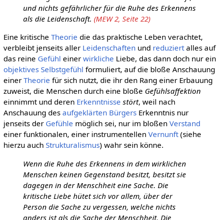
und nichts gefährlicher für die Ruhe des Erkennens
als die Leidenschaft.
(MEW 2, Seite 22)
Eine kritische
Theorie
die das praktische Leben verachtet,
verbleibt jenseits aller
Leidenschaften
und
reduziert
alles auf
das reine
Gefühl
einer
wirkliche
Liebe, das dann doch nur ein
objektives Selbstgefühl
formuliert, auf die bloße Anschauung
einer
Theorie
für sich nutzt, die ihr den Rang einer Erbauung
zuweist, die Menschen durch eine bloße
Gefühlsaffektion
einnimmt und deren
Erkenntnisse
stört
, weil nach
Anschauung des
aufgeklärten
Bürgers
Erkenntnis nur
jenseits der
Gefühle
möglich sei, nur im bloßen
Verstand
einer funktionalen, einer instrumentellen
Vernunft
(siehe
hierzu auch
Strukturalismus
) wahr sein könne.
Wenn die Ruhe des Erkennens in dem wirklichen
Menschen keinen Gegenstand besitzt, besitzt sie
dagegen in der Menschheit eine Sache. Die
kritische Liebe hütet sich vor allem, über der
Person die Sache zu vergessen, welche nichts
anders ist als die Sache der Menschheit. Die