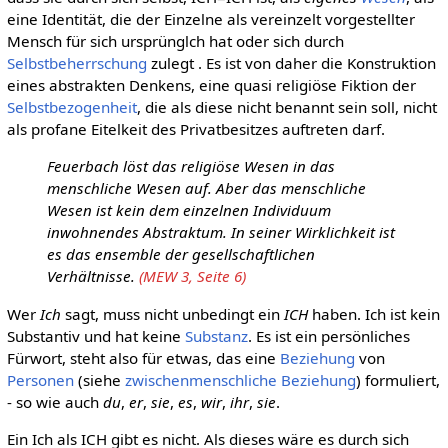
eine Identität, die der Einzelne als vereinzelt vorgestellter
Mensch für sich ursprünglch hat oder sich durch
Selbstbeherrschung
zulegt . Es ist von daher die Konstruktion
eines abstrakten Denkens, eine quasi religiöse Fiktion der
Selbstbezogenheit
, die als diese nicht benannt sein soll, nicht
als profane Eitelkeit des Privatbesitzes auftreten darf.
Feuerbach löst das religiöse Wesen in das
menschliche Wesen auf. Aber das menschliche
Wesen ist kein dem einzelnen Individuum
inwohnendes Abstraktum. In seiner Wirklichkeit ist
es das ensemble der gesellschaftlichen
Verhältnisse.
(MEW 3, Seite 6)
Wer
Ich
sagt, muss nicht unbedingt ein
ICH
haben. Ich ist kein
Substantiv und hat keine
Substanz
. Es ist ein persönliches
Fürwort, steht also für etwas, das eine
Beziehung
von
Personen
(siehe
zwischenmenschliche Beziehung
) formuliert,
- so wie auch
du
,
er
,
sie
,
es
,
wir
,
ihr
,
sie
.
Ein Ich als ICH gibt es nicht. Als dieses wäre es durch sich