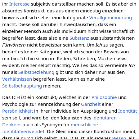
ihr
Interesse
subjektiv darstellbar machen soll. Es ist aber ein
absurdes Konstrukt, das aus einem eindeutig einzelnen
hinweis auf sich selbst eine kategoriale
Verallgemeinerung
macht. Diese soll darüber hinwegtäuschen, dass ein
einzelner Mensch auch als Individuum nicht wissenschaftlich
begreifen lässt, dass also eine
Substanz
aus substantivierten
Fürwörtern
nicht beweisbar sein kann. Um
Ich
zu sagen,
bedarf es keiner Kategorie, weil ich schon der Beweis von
mir bin. Ich bin schon im Reden, Schreiben, Machen usw.
evident, meiner selbst mächtig. Weil es das so vermeinte
Ich
nur als
Selbstbeziehung
gibt und sich daher nur aus den
Verhältnissen
begreifen lässt, kann es nur eine
Selbstbehauptung
meinen.
Das ICH ist ein Konstrukt, welches in der
Philosophie
und
Psychologie zur Kennzeichnung der
Ganzheit
einer
Persönlichkeit
in ihrer individuellen Ausprägung und
Identität
sein soll, und wird bei den Idealisten des
identitären
Denkens
auch als Synonym für
menschliche
Identitätverwendet
. Die Gleichung dieser Konstruktion meint,
dass sie durch sich selbst, ICH=ICH ist, als
eigenes
Wesen
, als