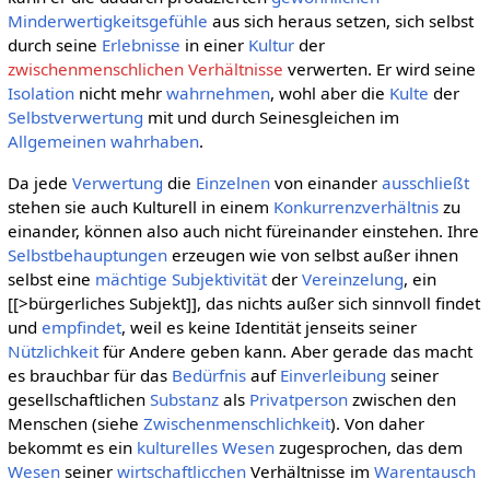
Minderwertigkeitsgefühle
aus sich heraus setzen, sich selbst
durch seine
Erlebnisse
in einer
Kultur
der
zwischenmenschlichen Verhältnisse
verwerten. Er wird seine
Isolation
nicht mehr
wahrnehmen
, wohl aber die
Kulte
der
Selbstverwertung
mit und durch Seinesgleichen im
Allgemeinen
wahrhaben
.
Da jede
Verwertung
die
Einzelnen
von einander
ausschließt
stehen sie auch Kulturell in einem
Konkurrenzverhältnis
zu
einander, können also auch nicht füreinander einstehen. Ihre
Selbstbehauptungen
erzeugen wie von selbst außer ihnen
selbst eine
mächtige
Subjektivität
der
Vereinzelung
, ein
[[>bürgerliches Subjekt]], das nichts außer sich sinnvoll findet
und
empfindet
, weil es keine Identität jenseits seiner
Nützlichkeit
für Andere geben kann. Aber gerade das macht
es brauchbar für das
Bedürfnis
auf
Einverleibung
seiner
gesellschaftlichen
Substanz
als
Privatperson
zwischen den
Menschen (siehe
Zwischenmenschlichkeit
). Von daher
bekommt es ein
kulturelles
Wesen
zugesprochen, das dem
Wesen
seiner
wirtschaftlicchen
Verhältnisse im
Warentausch