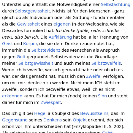
Unterstellung enthält: die Notwendigkeit einer
Selbstachtung
durch
Selbstgewissheit
. Nichts ist für den Menschen - ganz
gleich ob als Individuum oder als Gattung - fundamentaler
als die
Gewissheit
eines
eigenen
In-der-Welt-seins, wie sie
Descartes formuliert hat:
Ich denke (fühle, rede, schreibe
usw.), also bin ich
. Die
Aufklärung
hat bei aller Trennung von
Geist
und
Körper
, die sie dem Denken zugemutet hat,
immerhin die
Selbstevidenz
des Menschen als Anspruch
gegen
Gott
gegründet. Selbstevidenz ist die Grundlage
meiner
Selbstgewissheit
und auch meines
Selbstzweifels
.
Wenn ich bezweifle, was ich gemacht habe oder ob ich es
war, der das gemacht hat, muss ich den
Zweifel
verfolgen,
um mit mir identisch zu werden. Nicht mein ICH steht im
Zweifel, sondern ich bezweifle etwas, weil ich es nicht
erkennen
kann. Es hat für mich (noch) keinen
Sinn
und steht
daher für mich im
Zwiespalt
.
Das Ich gilt bei
Hegel
als Subjekt des
Bewusstseins
, das im
Gegenstand
seines
Denkens
sein
Objekt
erkennt, der sich
schon vor ihm unterschieden hat (Enzyklopädie III, S. 202).
Als solches ist es, weil es sich darin von seinem
Geist