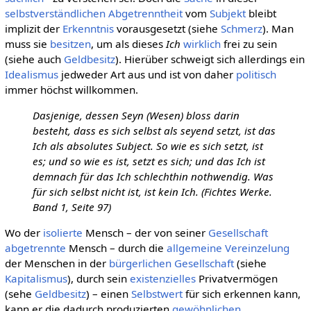
selbstverständlichen
Abgetrenntheit
vom
Subjekt
bleibt
implizit der
Erkenntnis
vorausgesetzt (siehe
Schmerz
). Man
muss sie
besitzen
, um als dieses
Ich
wirklich
frei zu sein
(siehe auch
Geldbesitz
). Hierüber schweigt sich allerdings ein
Idealismus
jedweder Art aus und ist von daher
politisch
immer höchst willkommen.
Dasjenige, dessen Seyn (Wesen) bloss darin
besteht, dass es sich selbst als seyend setzt, ist das
Ich als absolutes Subject. So wie es sich setzt, ist
es; und so wie es ist, setzt es sich; und das Ich ist
demnach für das Ich schlechthin nothwendig. Was
für sich selbst nicht ist, ist kein Ich. (Fichtes Werke.
Band 1, Seite 97)
Wo der
isolierte
Mensch – der von seiner
Gesellschaft
abgetrennte
Mensch – durch die
allgemeine
Vereinzelung
der Menschen in der
bürgerlichen Gesellschaft
(siehe
Kapitalismus
), durch sein
existenzielles
Privatvermögen
(sehe
Geldbesitz
) – einen
Selbstwert
für sich erkennen kann,
kann er die dadurch produzierten
gewöhnlichen