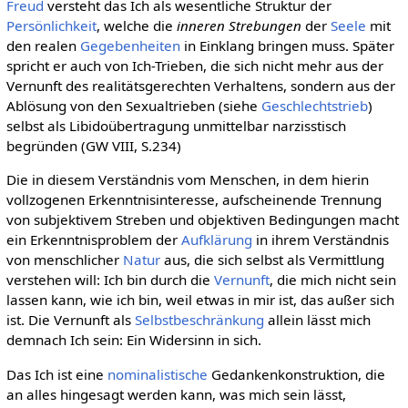
Freud
versteht das Ich als wesentliche Struktur der
Persönlichkeit
, welche die
inneren Strebungen
der
Seele
mit
den realen
Gegebenheiten
in Einklang bringen muss. Später
spricht er auch von Ich-Trieben, die sich nicht mehr aus der
Vernunft des realitätsgerechten Verhaltens, sondern aus der
Ablösung von den Sexualtrieben (siehe
Geschlechtstrieb
)
selbst als Libidoübertragung unmittelbar narzisstisch
begründen (GW VIII, S.234)
Die in diesem Verständnis vom Menschen, in dem hierin
vollzogenen Erkenntnisinteresse, aufscheinende Trennung
von subjektivem Streben und objektiven Bedingungen macht
ein Erkenntnisproblem der
Aufklärung
in ihrem Verständnis
von menschlicher
Natur
aus, die sich selbst als Vermittlung
verstehen will: Ich bin durch die
Vernunft
, die mich nicht sein
lassen kann, wie ich bin, weil etwas in mir ist, das außer sich
ist. Die Vernunft als
Selbstbeschränkung
allein lässt mich
demnach Ich sein: Ein Widersinn in sich.
Das Ich ist eine
nominalistische
Gedankenkonstruktion, die
an alles hingesagt werden kann, was mich sein lässt,