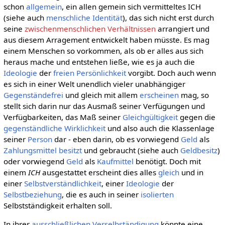
schon
allgemein
, ein allen gemein sich vermitteltes ICH
(siehe auch
menschliche Identität
), das sich nicht erst durch
seine
zwischenmenschlichen Verhältnissen
arrangiert und
aus diesem Arragement entwickelt haben müsste. Es mag
einem Menschen so vorkommen, als ob er alles aus sich
heraus mache und entstehen ließe, wie es ja auch die
Ideologie
der
freien
Persönlichkeit
vorgibt. Doch auch wenn
es sich in einer Welt unendlich vieler unabhängiger
Gegenständefrei
und gleich mit allem
erscheinen
mag, so
stellt sich darin nur das Ausmaß seiner Verfügungen und
Verfügbarkeiten, das Maß seiner
Gleichgültigkeit
gegen die
gegenständliche
Wirklichkeit
und also auch die Klassenlage
seiner
Person
dar - eben darin, ob es vorwiegend
Geld
als
Zahlungsmittel
besitzt
und gebraucht (siehe auch
Geldbesitz
)
oder vorwiegend
Geld
als
Kaufmittel
benötigt. Doch mit
einem
ICH
ausgestattet erscheint dies alles
gleich
und in
einer
Selbstverständlichkeit
, einer
Ideologie
der
Selbstbeziehung
, die es auch in seiner
isolierten
Selbstständigkeit erhalten soll.
In ihrer
ausschließlichen
Verselbständigung
könnte eine