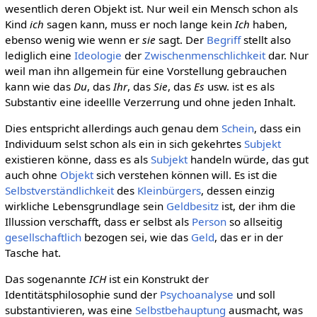
wesentlich deren Objekt ist. Nur weil ein Mensch schon als
Kind
ich
sagen kann, muss er noch lange kein
Ich
haben,
ebenso wenig wie wenn er
sie
sagt. Der
Begriff
stellt also
lediglich eine
Ideologie
der
Zwischenmenschlichkeit
dar. Nur
weil man ihn allgemein für eine Vorstellung gebrauchen
kann wie das
Du
, das
Ihr
, das
Sie
, das
Es
usw. ist es als
Substantiv eine ideellle Verzerrung und ohne jeden Inhalt.
Dies entspricht allerdings auch genau dem
Schein
, dass ein
Individuum selst schon als ein in sich gekehrtes
Subjekt
existieren könne, dass es als
Subjekt
handeln würde, das gut
auch ohne
Objekt
sich verstehen können will. Es ist die
Selbstverständlichkeit
des
Kleinbürgers
, dessen einzig
wirkliche Lebensgrundlage sein
Geldbesitz
ist, der ihm die
Illussion verschafft, dass er selbst als
Person
so allseitig
gesellschaftlich
bezogen sei, wie das
Geld
, das er in der
Tasche hat.
Das sogenannte
ICH
ist ein Konstrukt der
Identitätsphilosophie sund der
Psychoanalyse
und soll
substantivieren, was eine
Selbstbehauptung
ausmacht, was