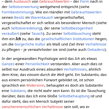
– dem
Austausch
von
Gebrauchtwerten
– der
Form
nach in
der
Selbstverwertung
weitgehend entspricht (siehe
Formbestimmung
). Wie ein Händler mit
Gebrauchswerten
seinen
Besitz
im
Warentausch
vergesellschaftet,
vergesellschaftet er sich selbst als besonderer Mensch (siehe
auch
Selbstveredelung
), der seine
Selbstbezogenheit
veräußert
(siehe
Tausch
). Zu seiner
Selbsttäuschung
steht
ihm ein
Ich
zu, das die
gesellschaftlichen
Institutionen
hegen,
um die
bürgerliche Kultur
als Maß und Ziel ihrer
Verhältnisse
zu pflegen – je verwahrloster sie sind (siehe auch
Dekadenz
).
In der angewandten Psychologie wird das
Ich
als etwas
Ganzes
einer
Persönlichkeit
verstanden. Aber auch dies ist
selbst nur Ausdruck eines absurden
Verhältnisses
, ähnlich
dem Knie, das
einsam durch die Welt
geht. Ein Substantiv, das
aus einem persönlichen Fürwort gebildet ist, ist schon
sprachlich ein
Widersiinn
, behauptet es doch als Substantiv
eine
Substanz
, die nicht wahr sein kann. Es ist die Täuschung
darüber, dass das
Ich
eine bloße
Selbstbehauptung
ist und
dafür steht, das ein Mensch Subjekt seiner
zwischenmenschlichen Verhältnisse
sein soll, wo er