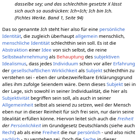
dasselbe sey; und das schlechthin gesetzte X lässt
sich auch so ausdrücken: Ich=Ich; Ich bin Ich.
(Fichtes Werke. Band 1, Seite 94)
Das so genannte
Ich
steht hier also für eine
persönliche
Identität
, die zugleich überhaupt
allgemein
menschlich,
menschliche Identität
schlechthin sein soll. Es ist die
Abstraktion
einer
Idee
von sich selbst, die reine
Selbstwahrnehmung
als
Behauptung
des
subjektiven
Idealismus
, dass jedes
Individuum
schon vor aller
Erfahrung
der
gesellschaftlichen
Wirklichkeit
als
Subjekt
schlechthin zu
verstehen sei - eben der unbezweifelbare Erklärungsgrund
alles ihm zufolge Seiendem wäre. Denn dieses
Subjekt
sei in
der Lage, sich sowohl in seiner Individualität, die hier als
Subjektivität
begriffen sein soll, als auch in seiner
Allgemeinheit
selbst als seiend zu
setzen
, weil der Mensch
eben nur in dieser Reinheit für sich frei sein, nur darin seine
Idealität erfüllen könne. Hiervon leitet sich auch die
Freiheit
der
Persönlichkeit
im Grundgesetz Deutschlands (siehe auch
Recht
) ab als eine
Freiheit
die nur
persönlich
- und also nicht
sachlich
- zu verstehen sei. Doch die
Sache
in dieser