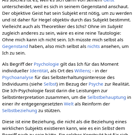
unterscheidet, weil es sich in seinem Gegenstand anschaut.
Der objektive Geist hat sein Subjekt erst nötig, um zu werden
und ist daher für Hegel objektiv durch das Subjekt bestimmt.
Vielleicht auch als Theoretiker des Ichs? Ohne im
Subjekt
zugleich anderes zu sein, wäre es eine reine Tautologie:
Ohne mich kann ich nicht sein. Ich müsste mich selbst als
Gegenstand
haben, also mich selbst als
nichts
ansehen, um
Ich zu sein.
Als Begriff der
Psychologie
gilt das Ich für das Moment
individueller
Identität
, als Ort des
Willens
; - in der
Psychoanalyse
für das Selbsterhaltungsinteresse des
Individuums (siehe
Selbst
) im Bezug der
Psyche
zur Realität.
Die Ich-Psychologie fasst darin die Leistungen zur
Selbstinterpretation zusammen, um die
Selbstbehauptung
in
einer ihr entgegengesetzten
Welt
als Reinform der
Selbstbeziehung
zu stützen.
Diese ist eine Beziehung, die nicht als die Beziehung eines
wirklichen Subjekts existieren kann, wie es ein
Selbst
dem
Begriff nach zu sein hätte. Ein solches Konstrukt hat für sich