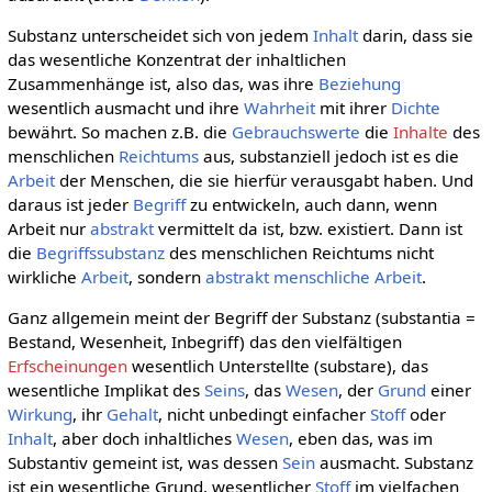
Substanz unterscheidet sich von jedem
Inhalt
darin, dass sie
das wesentliche Konzentrat der inhaltlichen
Zusammenhänge ist, also das, was ihre
Beziehung
wesentlich ausmacht und ihre
Wahrheit
mit ihrer
Dichte
bewährt. So machen z.B. die
Gebrauchswerte
die
Inhalte
des
menschlichen
Reichtums
aus, substanziell jedoch ist es die
Arbeit
der Menschen, die sie hierfür verausgabt haben. Und
daraus ist jeder
Begriff
zu entwickeln, auch dann, wenn
Arbeit nur
abstrakt
vermittelt da ist, bzw. existiert. Dann ist
die
Begriffssubstanz
des menschlichen Reichtums nicht
wirkliche
Arbeit
, sondern
abstrakt menschliche Arbeit
.
Ganz allgemein meint der Begriff der Substanz (substantia =
Bestand, Wesenheit, Inbegriff) das den vielfältigen
Erfscheinungen
wesentlich Unterstellte (substare), das
wesentliche Implikat des
Seins
, das
Wesen
, der
Grund
einer
Wirkung
, ihr
Gehalt
, nicht unbedingt einfacher
Stoff
oder
Inhalt
, aber doch inhaltliches
Wesen
, eben das, was im
Substantiv gemeint ist, was dessen
Sein
ausmacht. Substanz
ist ein wesentliche Grund, wesentlicher
Stoff
im vielfachen