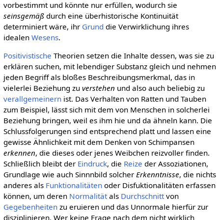
vorbestimmt und könnte nur erfüllen, wodurch sie
seinsgemäß
durch eine überhistorische Kontinuität
determiniert wäre, ihr
Grund
die Verwirklichung ihres
idealen
Wesens
.
Positivistische
Theorien setzen die Inhalte dessen, was sie zu
erklären suchen, mit lebendiger Substanz gleich und nehmen
jeden Begriff als bloßes Beschreibungsmerkmal, das in
vielerlei Beziehung zu
verstehen
und also auch beliebig zu
verallgemeinern
ist. Das Verhalten von Ratten und Tauben
zum Beispiel, lässt sich mit dem von Menschen in solcherlei
Beziehung bringen, weil es ihm hie und da ähneln kann. Die
Schlussfolgerungen sind entsprechend platt und lassen eine
gewisse Ähnlichkeit mit dem Denken von Schimpansen
erkennen
, die dieses oder jenes Weibchen reizvoller finden.
Schließlich bleibt der
Eindruck
, die
Reize
der Assoziationen,
Grundlage wie auch Sinnnbild solcher
Erkenntnisse
, die nichts
anderes als
Funktionalitäten
oder Disfuktionalitäten erfassen
können, um deren
Normalität
als
Durchschnitt
von
Gegebenheiten
zu eruieren und das Unnormale hierfür zur
disziplinieren. Wer keine Frage nach dem nicht wirklich