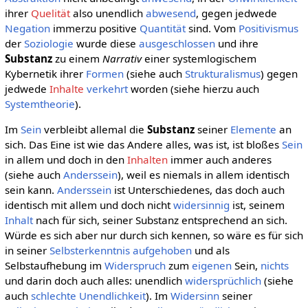
ihrer
Quelität
also unendlich
abwesend
, gegen jedwede
Negation
immerzu positive
Quantität
sind. Vom
Positivismus
der
Soziologie
wurde diese
ausgeschlossen
und ihre
Substanz
zu einem
Narrativ
einer systemlogischem
Kybernetik ihrer
Formen
(siehe auch
Strukturalismus
) gegen
jedwede
Inhalte
verkehrt
worden (siehe hierzu auch
Systemtheorie
).
Im
Sein
verbleibt allemal die
Substanz
seiner
Elemente
an
sich. Das Eine ist wie das Andere alles, was ist, ist bloßes
Sein
in allem und doch in den
Inhalten
immer auch anderes
(siehe auch
Anderssein
), weil es niemals in allem identisch
sein kann.
Anderssein
ist Unterschiedenes, das doch auch
identisch mit allem und doch nicht
widersinnig
ist, seinem
Inhalt
nach für sich, seiner Substanz entsprechend an sich.
Würde es sich aber nur durch sich kennen, so wäre es für sich
in seiner
Selbsterkenntnis
aufgehoben
und als
Selbstaufhebung im
Widerspruch
zum
eigenen
Sein,
nichts
und darin doch auch alles: unendlich
widersprüchlich
(siehe
auch
schlechte Unendlichkeit
). Im
Widersinn
seiner