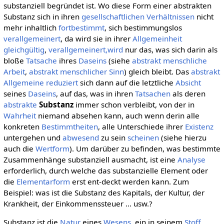
substanziell begründet ist. Wo diese Form einer abstrakten
Substanz sich in ihren
gesellschaftlichen
Verhältnissen
nicht
mehr inhaltlich
fortbestimmt
, sich bestimmungslos
verallgemeinert
, da wird sie in ihrer
Allgemeinheit
gleichgültig
,
verallgemeinert,wird
nur das, was sich darin als
bloße
Tatsache
ihres
Daseins
(siehe
abstrakt menschliche
Arbeit
,
abstrakt menschlicher Sinn
) gleich bleibt. Das
abstrakt
Allgemeine
reduziert
sich dann auf die letztliche
Absicht
seines
Daseins
, auf das, was in ihren
Tatsachen
als deren
abstrakte
Substanz
immer schon verbleibt, von der in
Wahrheit
niemand absehen kann, auch wenn derin alle
konkreten
Bestimmtheiten
, alle Unterschiede ihrer
Existenz
untergehen und
abwesend
zu sein
scheinen
(siehe hierzu
auch die
Wertform
). Um darüber zu befinden, was bestimmte
Zusammenhänge substanziell ausmacht, ist eine
Analyse
erforderlich, durch welche das substanzielle Element oder
die
Elementarform
erst ent-deckt werden kann. Zum
Beispiel: was ist die Substanz des Kapitals, der Kultur, der
Krankheit, der Einkommenssteuer ... usw.?
Substanz ist die
Natur
eines
Wesens
, ein in seinem
Stoff