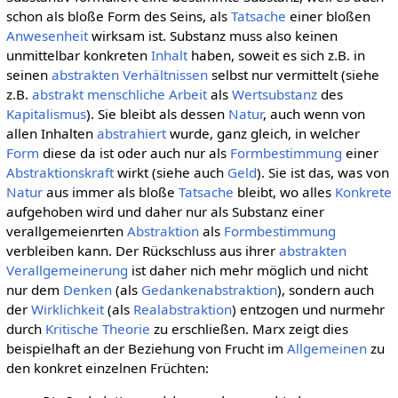
schon als bloße Form des Seins, als
Tatsache
einer bloßen
Anwesenheit
wirksam ist. Substanz muss also keinen
unmittelbar konkreten
Inhalt
haben, soweit es sich z.B. in
seinen
abstrakten
Verhältnissen
selbst nur vermittelt (siehe
z.B.
abstrakt menschliche Arbeit
als
Wertsubstanz
des
Kapitalismus
). Sie bleibt als dessen
Natur
, auch wenn von
allen Inhalten
abstrahiert
wurde, ganz gleich, in welcher
Form
diese da ist oder auch nur als
Formbestimmung
einer
Abstraktionskraft
wirkt (siehe auch
Geld
). Sie ist das, was von
Natur
aus immer als bloße
Tatsache
bleibt, wo alles
Konkrete
aufgehoben wird und daher nur als Substanz einer
verallgemeienrten
Abstraktion
als
Formbestimmung
verbleiben kann. Der Rückschluss aus ihrer
abstrakten
Verallgemeinerung
ist daher nich mehr möglich und nicht
nur dem
Denken
(als
Gedankenabstraktion
), sondern auch
der
Wirklichkeit
(als
Realabstraktion
) entzogen und nurmehr
durch
Kritische Theorie
zu erschließen. Marx zeigt dies
beispielhaft an der Beziehung von Frucht im
Allgemeinen
zu
den konkret einzelnen Früchten: