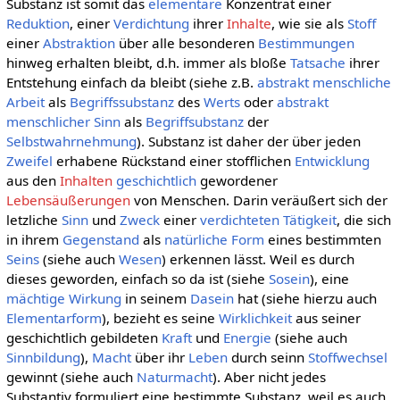
Substanz ist somit das
elementare
Konzentrat einer
Reduktion
, einer
Verdichtung
ihrer
Inhalte
, wie sie als
Stoff
einer
Abstraktion
über alle besonderen
Bestimmungen
hinweg erhalten bleibt, d.h. immer als bloße
Tatsache
ihrer
Entstehung einfach da bleibt (siehe z.B.
abstrakt menschliche
Arbeit
als
Begriffssubstanz
des
Werts
oder
abstrakt
menschlicher Sinn
als
Begriffsubstanz
der
Selbstwahrnehmung
). Substanz ist daher der über jeden
Zweifel
erhabene Rückstand einer stofflichen
Entwicklung
aus den
Inhalten
geschichtlich
gewordener
Lebensäußerungen
von Menschen. Darin veräußert sich der
letzliche
Sinn
und
Zweck
einer
verdichteten
Tätigkeit
, die sich
in ihrem
Gegenstand
als
natürliche
Form
eines bestimmten
Seins
(siehe auch
Wesen
) erkennen lässt. Weil es durch
dieses geworden, einfach so da ist (siehe
Sosein
), eine
mächtige
Wirkung
in seinem
Dasein
hat (siehe hierzu auch
Elementarform
), bezieht es seine
Wirklichkeit
aus seiner
geschichtlich gebildeten
Kraft
und
Energie
(siehe auch
Sinnbildung
),
Macht
über ihr
Leben
durch seinn
Stoffwechsel
gewinnt (siehe auch
Naturmacht
). Aber nicht jedes
Substantiv formuliert eine bestimmte Substanz, weil es auch