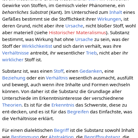
Gewirke von Stoffen, im Gemisch vieler Phänomene, ein
beharrliches Substrat
(Kant). Im Unterschied zum
Inhalt
eines
Gefäßes bestimmt sie die Stofflichkeit ihrer
Wirkungen
, ist
deren Grund, nicht aber ihre
Ursache
, nicht bloßer Stoff, wohl
aber materiell (siehe
Historischer Materalismus
). Substanz
bestimmt, was Wirkung hat ohne
Ursache
zu sein, was der
Stoff der
Wirklichkeitist
und sich darin verhält, was ihre
Verhältnisse
antreibt, ihr wesentlicher
Trieb
, nicht aber ihr
wirklicher
Stoff ist.
Substanz ist, was einen
Stoff
, einen
Gedanken
, eine
Beziehung
oder ein
Verhältnis
wesentlich ausmacht, ausfüllt
und bewegt, auch wenn ihre Inhalte und Formen wechseln
können. Von daher ist die Substanz die Grundlage aller
Unterschiede im Erkenntnisinteresse der verschiednene
Theorien
. Es ist für die
Erkenntnis
das Schwerste, diese zu
ent-decken, und es ist für das
Begreifen
das Einfachste, was
die Verhältnisse erklärt.
Für einen dialektischen
Begriff
ist die Substanz sowohl Inhalt
wie
Bestimmung
der
Abstraktion
, die
Begriffssubstanz
, die