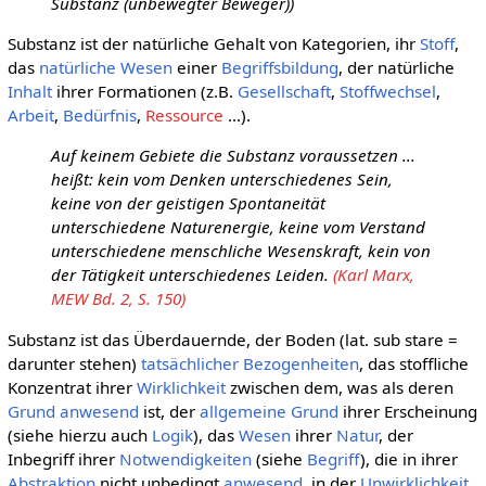
Substanz (unbewegter Beweger))
Substanz ist der natürliche Gehalt von Kategorien, ihr
Stoff
,
das
natürliche
Wesen
einer
Begriffsbildung
, der natürliche
Inhalt
ihrer Formationen (z.B.
Gesellschaft
,
Stoffwechsel
,
Arbeit
,
Bedürfnis
,
Ressource
...).
Auf keinem Gebiete die Substanz voraussetzen ...
heißt: kein vom Denken unterschiedenes Sein,
keine von der geistigen Spontaneität
unterschiedene Naturenergie, keine vom Verstand
unterschiedene menschliche Wesenskraft, kein von
der Tätigkeit unterschiedenes Leiden.
(Karl Marx,
MEW Bd. 2, S. 150)
Substanz ist das Überdauernde, der Boden (lat. sub stare =
darunter stehen)
tatsächlicher
Bezogenheiten
, das stoffliche
Konzentrat ihrer
Wirklichkeit
zwischen dem, was als deren
Grund
anwesend
ist, der
allgemeine
Grund
ihrer Erscheinung
(siehe hierzu auch
Logik
), das
Wesen
ihrer
Natur
, der
Inbegriff ihrer
Notwendigkeiten
(siehe
Begriff
), die in ihrer
Abstraktion
nicht unbedingt
anwesend
, in der
Unwirklichkeit