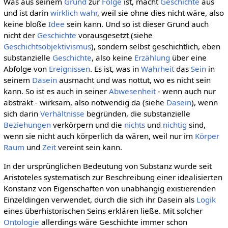
Was aus seinem
Grund
zur
Folge
ist, macht
Geschichte
aus
und ist darin
wirklich
wahr
, weil sie ohne dies nicht wäre, also
keine bloße
Idee
sein kann. Und so ist dieser Grund auch
nicht der
Geschichte
vorausgesetzt (siehe
Geschichtsobjektivismus
), sondern selbst geschichtlich, eben
substanzielle
Geschichte
, also keine
Erzählung
über eine
Abfolge von
Ereignissen
. Es ist, was in
Wahrheit
das
Sein
in
seinem
Dasein
ausmacht und was nottut, wo es nicht sein
kann. So ist es auch in seiner
Abwesenheit
- wenn auch nur
abstrakt - wirksam, also notwendig da (siehe
Dasein
), wenn
sich darin
Verhältnisse
begründen, die substanzielle
Beziehungen
verkörpern und die
nichts
und
nichtig
sind,
wenn sie nicht auch körperlich da wären, weil nur im
Körper
Raum
und
Zeit
vereint sein kann.
In der ursprünglichen Bedeutung von Substanz wurde seit
Aristoteles systematisch zur Beschreibung einer idealisierten
Konstanz von Eigenschaften von unabhängig existierenden
Einzeldingen verwendet, durch die sich ihr Dasein als
Logik
eines überhistorischen Seins erklären ließe. Mit solcher
Ontologie
allerdings wäre Geschichte immer schon