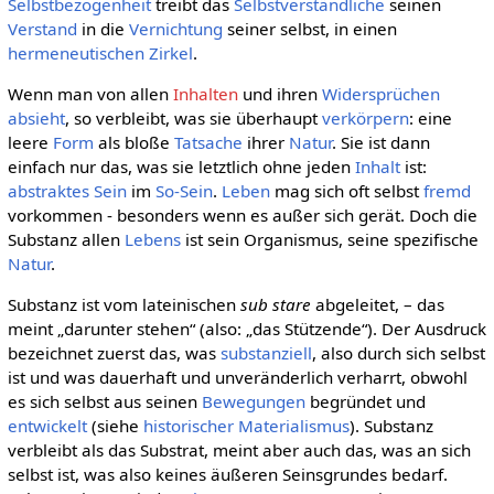
Selbstbezogenheit
treibt das
Selbstverständliche
seinen
Verstand
in die
Vernichtung
seiner selbst, in einen
hermeneutischen Zirkel
.
Wenn man von allen
Inhalten
und ihren
Widersprüchen
absieht
, so verbleibt, was sie überhaupt
verkörpern
: eine
leere
Form
als bloße
Tatsache
ihrer
Natur
. Sie ist dann
einfach nur das, was sie letztlich ohne jeden
Inhalt
ist:
abstraktes
Sein
im
So-Sein
.
Leben
mag sich oft selbst
fremd
vorkommen - besonders wenn es außer sich gerät. Doch die
Substanz allen
Lebens
ist sein Organismus, seine spezifische
Natur
.
Substanz ist vom lateinischen
sub stare
abgeleitet, – das
meint „darunter stehen“ (also: „das Stützende“). Der Ausdruck
bezeichnet zuerst das, was
substanziell
, also durch sich selbst
ist und was dauerhaft und unveränderlich verharrt, obwohl
es sich selbst aus seinen
Bewegungen
begründet und
entwickelt
(siehe
historischer Materialismus
). Substanz
verbleibt als das Substrat, meint aber auch das, was an sich
selbst ist, was also keines äußeren Seinsgrundes bedarf.