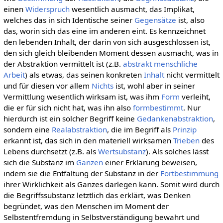
einen
Widerspruch
wesentlich ausmacht, das Implikat,
welches das in sich Identische seiner
Gegensätze
ist, also
das, worin sich das eine im anderen eint. Es kennzeichnet
den lebenden Inhalt, der darin von sich ausgeschlossen ist,
den sich gleich bleibenden Moment dessen ausmacht, was in
der Abstraktion vermittelt ist (z.B.
abstrakt menschliche
Arbeit
) als etwas, das seinen konkreten
Inhalt
nicht vermittelt
und für diesen vor allem
Nichts
ist, wohl aber in seiner
Vermittlung wesentlich wirksam ist, was ihm
Form
verleiht,
die er für sich nicht hat, was ihn also
formbestimmt
. Nur
hierdurch ist ein solcher Begriff keine
Gedankenabstraktion
,
sondern eine
Realabstraktion
, die im Begriff als
Prinzip
erkannt ist, das sich in den materiell wirksamen
Trieben
des
Lebens durchsetzt (z.B. als
Wertsubstanz
). Als solches lässt
sich die Substanz im
Ganzen
einer Erklärung beweisen,
indem sie die Entfaltung der Substanz in der
Fortbestimmung
ihrer Wirklichkeit als Ganzes darlegen kann. Somit wird durch
die Begriffssubstanz letztlich das erklärt, was Denken
begründet, was den Menschen im Moment der
Selbstentfremdung in Selbstverständigung bewahrt und