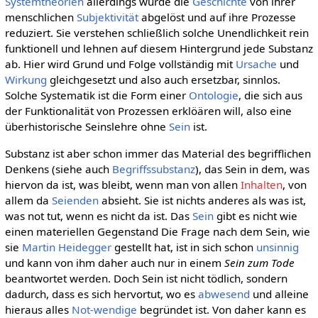
Systemtheorien
allerdings wurde die
Geschichte
von ihrer
menschlichen
Subjektivität
abgelöst und auf ihre Prozesse
reduziert. Sie verstehen schließlich solche Unendlichkeit rein
funktionell und lehnen auf diesem Hintergrund jede Substanz
ab. Hier wird Grund und Folge vollständig mit
Ursache
und
Wirkung
gleichgesetzt und also auch ersetzbar, sinnlos.
Solche Systematik ist die Form einer
Ontologie
, die sich aus
der Funktionalität von Prozessen erklöären will, also eine
überhistorische Seinslehre ohne
Sein
ist.
Substanz ist aber schon immer das Material des begrifflichen
Denkens (siehe auch
Begriffssubstanz
), das Sein in dem, was
hiervon da ist, was bleibt, wenn man von allen
Inhalten
, von
allem da
Seienden
absieht. Sie ist nichts anderes als was ist,
was not tut, wenn es nicht da ist. Das
Sein
gibt es nicht wie
einen materiellen Gegenstand Die Frage nach dem Sein, wie
sie
Martin Heidegger
gestellt hat, ist in sich schon
unsinnig
und kann von ihm daher auch nur in einem
Sein zum Tode
beantwortet werden. Doch Sein ist nicht tödlich, sondern
dadurch, dass es sich hervortut, wo es
abwesend
und alleine
hieraus alles
Not-wendige
begründet ist. Von daher kann es