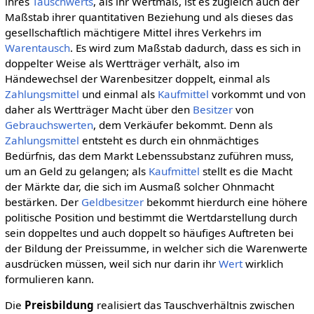
ihres
Tauschwerts
, als ihr Wertmaß, ist es zugleich auch der
Maßstab ihrer quantitativen Beziehung und als dieses das
gesellschaftlich mächtigere Mittel ihres Verkehrs im
Warentausch
. Es wird zum Maßstab dadurch, dass es sich in
doppelter Weise als Wertträger verhält, also im
Händewechsel der Warenbesitzer doppelt, einmal als
Zahlungsmittel
und einmal als
Kaufmittel
vorkommt und von
daher als Wertträger Macht über den
Besitzer
von
Gebrauchswerten
, dem Verkäufer bekommt. Denn als
Zahlungsmittel
entsteht es durch ein ohnmächtiges
Bedürfnis, das dem Markt Lebenssubstanz zuführen muss,
um an Geld zu gelangen; als
Kaufmittel
stellt es die Macht
der Märkte dar, die sich im Ausmaß solcher Ohnmacht
bestärken. Der
Geldbesitzer
bekommt hierdurch eine höhere
politische Position und bestimmt die Wertdarstellung durch
sein doppeltes und auch doppelt so häufiges Auftreten bei
der Bildung der Preissumme, in welcher sich die Warenwerte
ausdrücken müssen, weil sich nur darin ihr
Wert
wirklich
formulieren kann.
Die
Preisbildung
realisiert das Tauschverhältnis zwischen