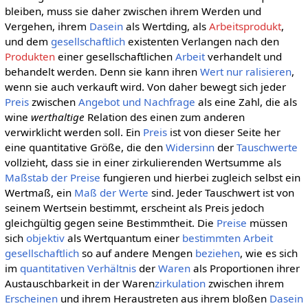
bleiben, muss sie daher zwischen ihrem Werden und
Vergehen, ihrem
Dasein
als Wertding, als
Arbeitsprodukt
,
und dem
gesellschaftlich
existenten Verlangen nach den
Produkten
einer gesellschaftlichen
Arbeit
verhandelt und
behandelt werden. Denn sie kann ihren
Wert nur ralisieren
,
wenn sie auch verkauft wird. Von daher bewegt sich jeder
Preis
zwischen
Angebot und Nachfrage
als eine Zahl, die als
wine
werthaltige
Relation des einen zum anderen
verwirklicht werden soll. Ein
Preis
ist von dieser Seite her
eine quantitative Größe, die den
Widersinn
der
Tauschwerte
vollzieht, dass sie in einer zirkulierenden Wertsumme als
Maßstab der Preise
fungieren und hierbei zugleich selbst ein
Wertmaß, ein
Maß der Werte
sind. Jeder Tauschwert ist von
seinem Wertsein bestimmt, erscheint als Preis jedoch
gleichgültig gegen seine Bestimmtheit. Die
Preise
müssen
sich
objektiv
als Wertquantum einer
bestimmten
Arbeit
gesellschaftlich
so auf andere Mengen
beziehen
, wie es sich
im
quantitativen
Verhältnis
der
Waren
als Proportionen ihrer
Austauschbarkeit in der Waren
zirkulation
zwischen ihrem
Erscheinen
und ihrem Heraustreten aus ihrem bloßen
Dasein