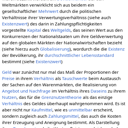
Weltmärkten verwirklicht sich aus beidem ein
gesellschaftlicher
Mehrwert
durch die politischen
Verhältnisse ihrer Verwertungsverhältniss (siehe auch
Existenzwert
) des darin in Zahlungspflichtigkeiten
vorgestellte
Kapital
des
Weltgelds
, das seinen Wert aus den
Konkurrenzen der Nationalstaaten um ihre Geldverwertung
auf den globalen Märkten der Nationalwirtschaften bezieht
(siehe hierzu auch
Globalisierung
), wordurch die die
Existenz
der Bevölkerung, ihr
durchschnittlicher
Lebensstandard
bestimmt (siehe
Existenzwert
)
Geld
war zunächst nur mal das Maß der Proportionen der
Preise
in ihrem
Verhältnis
als
Tauschwerte
beim Austausch
der Sachen auf den Warenmärkten, die Realisierung von
Angebot und Nachfrage
im Verhältnis ihres
Daseins
zu ihrem
Nutzen
, das für die
Grenznutzentheorie
als das einzige
Verhältnis
des Geldes überhaupt wahrgenommen wird. Es ist
aber nicht nur
Kaufmittel
, wie es
unmittelbar
erscheint,
sondern zugleich auch
Zahlungsmittel
, das auch die Kosten
ihrer Erzeugung und Aneignung bestimmt. Als Darstellung