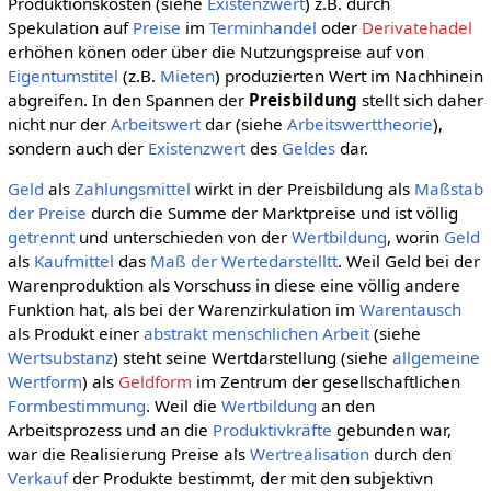
Produktionskosten (siehe
Existenzwert
) z.B. durch
Spekulation auf
Preise
im
Terminhandel
oder
Derivatehadel
erhöhen könen oder über die Nutzungspreise auf von
Eigentumstitel
(z.B.
Mieten
) produzierten Wert im Nachhinein
abgreifen. In den Spannen der
Preisbildung
stellt sich daher
nicht nur der
Arbeitswert
dar (siehe
Arbeitswerttheorie
),
sondern auch der
Existenzwert
des
Geldes
dar.
Geld
als
Zahlungsmittel
wirkt in der Preisbildung als
Maßstab
der Preise
durch die Summe der Marktpreise und ist völlig
getrennt
und unterschieden von der
Wertbildung
, worin
Geld
als
Kaufmittel
das
Maß der Wertedarstelltt
. Weil Geld bei der
Warenproduktion als Vorschuss in diese eine völlig andere
Funktion hat, als bei der Warenzirkulation im
Warentausch
als Produkt einer
abstrakt menschlichen Arbeit
(siehe
Wertsubstanz
) steht seine Wertdarstellung (siehe
allgemeine
Wertform
) als
Geldform
im Zentrum der gesellschaftlichen
Formbestimmung
. Weil die
Wertbildung
an den
Arbeitsprozess und an die
Produktivkräfte
gebunden war,
war die Realisierung Preise als
Wertrealisation
durch den
Verkauf
der Produkte bestimmt, der mit den subjektivn