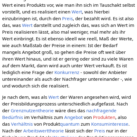
Wert eines Produkts vor, wie man ihn sich im Tauschakt selbst
vorstellt, und es realisiert einen
Wert
, was hierbei
einzubringen ist, durch den
Preis
, der bezahlt wird. Es ist also
das, was
Wert
darstellt und zugleich das, was sich an Wert im
Preis realisieren lässt, also mal weniger, mal mehr als ihr
Wert einbringt. Es ist ebenso ideell wie reell, Maß der Werte,
wie auch Maßstab der Preise in einem: Ist der Bedarf
mangels Angebot groß, so gehen die Preise oft weit über
ihren Wert hinaus, und ist er gering oder sind zu viele Waren
auf dem Markt, dann wird auch unter Wert verkauft. Es ist
lediglich eine Frage der
Konkurrenz
- sowohl der Anbieter
untereinander als auch der Nachfrager untereinander -, wie
und wodurch sich die realisiert.
Je nach dem, was als
Wert
der Waren angesehen wird, wird
der Preisbildungsprozess unterschiedlich aufgefasst. Nach
der
Grenznutzentheorie
wäre dies das
nachfragende
Bedürfnis
im Verhältnis zum
Angebot
von
Produkten
, also
das
Verhältnis
von Produkt
quantum
zum
Konsuminteresse
.
Nach der
Arbeitswerttheorie
lässt sich der
Preis
nur in der