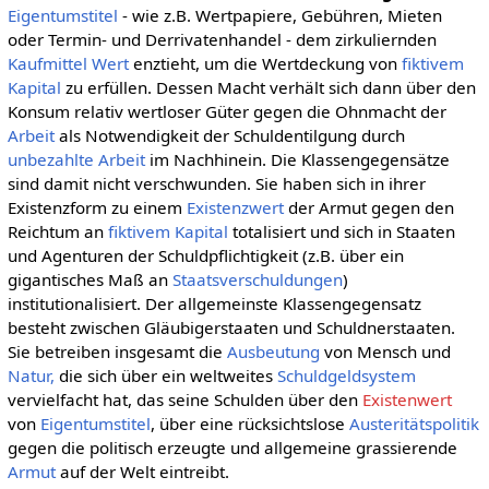
Eigentumstitel
- wie z.B. Wertpapiere, Gebühren, Mieten
oder Termin- und Derrivatenhandel - dem zirkuliernden
Kaufmittel
Wert
enztieht, um die Wertdeckung von
fiktivem
Kapital
zu erfüllen. Dessen Macht verhält sich dann über den
Konsum relativ wertloser Güter gegen die Ohnmacht der
Arbeit
als Notwendigkeit der Schuldentilgung durch
unbezahlte Arbeit
im Nachhinein. Die Klassengegensätze
sind damit nicht verschwunden. Sie haben sich in ihrer
Existenzform zu einem
Existenzwert
der Armut gegen den
Reichtum an
fiktivem Kapital
totalisiert und sich in Staaten
und Agenturen der Schuldpflichtigkeit (z.B. über ein
gigantisches Maß an
Staatsverschuldungen
)
institutionalisiert. Der allgemeinste Klassengegensatz
besteht zwischen Gläubigerstaaten und Schuldnerstaaten.
Sie betreiben insgesamt die
Ausbeutung
von Mensch und
Natur,
die sich über ein weltweites
Schuldgeldsystem
vervielfacht hat, das seine Schulden über den
Existenwert
von
Eigentumstitel
, über eine rücksichtslose
Austeritätspolitik
gegen die politisch erzeugte und allgemeine grassierende
Armut
auf der Welt eintreibt.