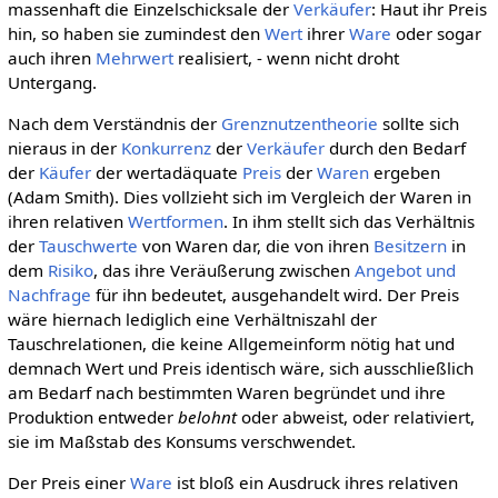
massenhaft die Einzelschicksale der
Verkäufer
: Haut ihr Preis
hin, so haben sie zumindest den
Wert
ihrer
Ware
oder sogar
auch ihren
Mehrwert
realisiert, - wenn nicht droht
Untergang.
Nach dem Verständnis der
Grenznutzentheorie
sollte sich
nieraus in der
Konkurrenz
der
Verkäufer
durch den Bedarf
der
Käufer
der wertadäquate
Preis
der
Waren
ergeben
(Adam Smith). Dies vollzieht sich im Vergleich der Waren in
ihren relativen
Wertformen
. In ihm stellt sich das Verhältnis
der
Tauschwerte
von Waren dar, die von ihren
Besitzern
in
dem
Risiko
, das ihre Veräußerung zwischen
Angebot und
Nachfrage
für ihn bedeutet, ausgehandelt wird. Der Preis
wäre hiernach lediglich eine Verhältniszahl der
Tauschrelationen, die keine Allgemeinform nötig hat und
demnach Wert und Preis identisch wäre, sich ausschließlich
am Bedarf nach bestimmten Waren begründet und ihre
Produktion entweder
belohnt
oder abweist, oder relativiert,
sie im Maßstab des Konsums verschwendet.
Der Preis einer
Ware
ist bloß ein Ausdruck ihres relativen