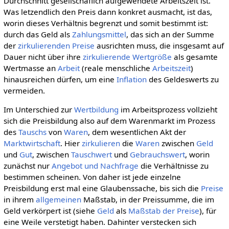
Durchschnitt gesellschaflich aufgewendete Arbeitszeit ist.
Was letzendlich den Preis dann konkret ausmacht, ist das,
worin dieses Verhältnis begrenzt und somit bestimmt ist:
durch das Geld als
Zahlungsmittel
, das sich an der Summe
der
zirkulierenden
Preise
ausrichten muss, die insgesamt auf
Dauer nicht über ihre
zirkulierende
Wertgröße
als gesamte
Wertmasse an
Arbeit
(reale menschliche
Arbeitszeit
)
hinausreichen dürfen, um eine
Inflation
des Geldeswerts zu
vermeiden.
Im Unterschied zur
Wertbildung
im Arbeitsprozess vollzieht
sich die Preisbildung also auf dem Warenmarkt im Prozess
des
Tauschs
von
Waren
, dem wesentlichen Akt der
Marktwirtschaft
. Hier
zirkulieren
die
Waren
zwischen
Geld
und
Gut
, zwischen
Tauschwert
und
Gebrauchswert
, worin
zunächst nur
Angebot und Nachfrage
die Verhältnisse zu
bestimmen scheinen. Von daher ist jede einzelne
Preisbildung erst mal eine Glaubenssache, bis sich die
Preise
in ihrem
allgemeinen
Maßstab, in der Preissumme, die im
Geld verkörpert ist (siehe
Geld
als
Maßstab der Preise
), für
eine Weile verstetigt haben. Dahinter verstecken sich