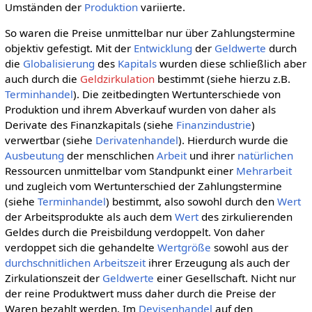
Umständen der
Produktion
variierte.
So waren die Preise unmittelbar nur über Zahlungstermine
objektiv gefestigt. Mit der
Entwicklung
der
Geldwerte
durch
die
Globalisierung
des
Kapitals
wurden diese schließlich aber
auch durch die
Geldzirkulation
bestimmt (siehe hierzu z.B.
Terminhandel
). Die zeitbedingten Wertunterschiede von
Produktion und ihrem Abverkauf wurden von daher als
Derivate des Finanzkapitals (siehe
Finanzindustrie
)
verwertbar (siehe
Derivatenhandel
). Hierdurch wurde die
Ausbeutung
der menschlichen
Arbeit
und ihrer
natürlichen
Ressourcen unmittelbar vom Standpunkt einer
Mehrarbeit
und zugleich vom Wertunterschied der Zahlungstermine
(siehe
Terminhandel
) bestimmt, also sowohl durch den
Wert
der Arbeitsprodukte als auch dem
Wert
des zirkulierenden
Geldes durch die Preisbildung verdoppelt. Von daher
verdoppet sich die gehandelte
Wertgröße
sowohl aus der
durchschnitlichen
Arbeitszeit
ihrer Erzeugung als auch der
Zirkulationszeit der
Geldwerte
einer Gesellschaft. Nicht nur
der reine Produktwert muss daher durch die Preise der
Waren bezahlt werden. Im
Devisenhandel
auf den