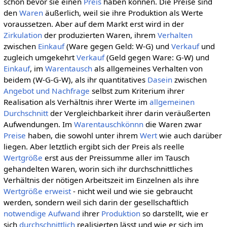
schon bevor sie einen
Preis
haben können. Die Preise sind
den
Waren
äußerlich, weil sie ihre Produktion als Werte
voraussetzen. Aber auf dem Markt erst wird in der
Zirkulation
der produzierten Waren, ihrem
Verhalten
zwischen
Einkauf
(Ware gegen Geld: W-G) und
Verkauf
und
zugleich umgekehrt
Verkauf
(Geld gegen Ware: G-W) und
Einkauf
, im
Warentausch
als allgemeines Verhalten von
beidem (W-G-G-W), als ihr quantitatives
Dasein
zwischen
Angebot und Nachfrage
selbst zum Kriterium ihrer
Realisation als Verhältnis ihrer Werte im
allgemeinen
Durchschnitt
der Vergleichbarkeit ihrer darin veräußerten
Aufwendungen. Im
Warentauschkönnn
die Waren zwar
Preise
haben, die sowohl unter ihrem
Wert
wie auch darüber
liegen. Aber letztlich ergibt sich der Preis als reelle
Wertgröße
erst aus der Preissumme aller im Tausch
gehandelten Waren, worin sich ihr durchschnittliches
Verhältnis der nötigen Arbeitszeit im Einzelnen als ihre
Wertgröße
erweist
- nicht weil und wie sie gebraucht
werden, sondern weil sich darin der gesellschaftlich
notwendige
Aufwand
ihrer
Produktion
so darstellt, wie er
sich
durchschnittlich
realisierten lässt und wie er sich im