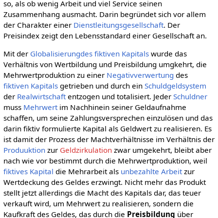
so, als ob wenig Arbeit und viel Service seinen
Zusammenhang ausmacht. Darin begründet sich vor allem
der Charakter einer
Dienstleitungsgesellschaft
. Der
Preisindex zeigt den Lebensstandard einer Gesellschaft an.
Mit der
Globalisierungdes
fiktiven Kapitals
wurde das
Verhältnis von Wertbildung und Preisbildung umgkehrt, die
Mehrwertproduktion zu einer
Negativverwertung
des
fiktiven Kapitals
getrieben und durch ein
Schuldgeldsystem
der
Realwirtschaft
entzogen und totalisiert. Jeder
Schuldner
muss
Mehrwert
im Nachhinein seiner Geldaufnahme
schaffen, um seine Zahlungsversprechen einzulösen und das
darin fiktiv formulierte Kapital als Geldwert zu realisieren. Es
ist damit der Prozess der Machtverhältnisse im Verhältnis der
Produuktion
zur
Geldzirkulation
zwar umgekehrt, bleibt aber
nach wie vor bestimmt durch die Mehrwertproduktion, weil
fiktives Kapital
die Mehrarbeit als
unbezahlte Arbeit
zur
Wertdeckung des Geldes erzwingt. Nicht mehr das Produkt
stellt jetzt allerdings die Macht des Kapitals dar, das teuer
verkauft wird, um Mehrwert zu realisieren, sondern die
Kaufkraft des Geldes, das durch die
Preisbildung
über