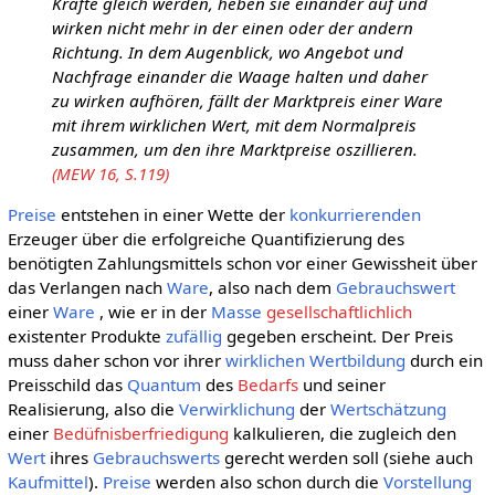
Kräfte gleich werden, heben sie einander auf und
wirken nicht mehr in der einen oder der andern
Richtung. In dem Augenblick, wo Angebot und
Nachfrage einander die Waage halten und daher
zu wirken aufhören, fällt der Marktpreis einer Ware
mit ihrem wirklichen Wert, mit dem Normalpreis
zusammen, um den ihre Marktpreise oszillieren.
(MEW 16, S.119)
Preise
entstehen in einer Wette der
konkurrierenden
Erzeuger über die erfolgreiche Quantifizierung des
benötigten Zahlungsmittels schon vor einer Gewissheit über
das Verlangen nach
Ware
, also nach dem
Gebrauchswert
einer
Ware
, wie er in der
Masse
gesellschaftlichlich
existenter Produkte
zufällig
gegeben erscheint. Der Preis
muss daher schon vor ihrer
wirklichen
Wertbildung
durch ein
Preisschild das
Quantum
des
Bedarfs
und seiner
Realisierung, also die
Verwirklichung
der
Wertschätzung
einer
Bedüfnisberfriedigung
kalkulieren, die zugleich den
Wert
ihres
Gebrauchswerts
gerecht werden soll (siehe auch
Kaufmittel
).
Preise
werden also schon durch die
Vorstellung