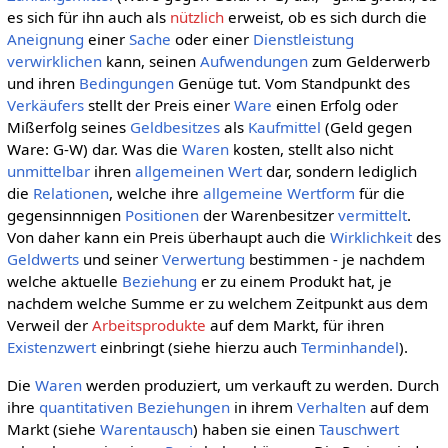
es sich für ihn auch als
nützlich
erweist, ob es sich durch die
Aneignung
einer
Sache
oder einer
Dienstleistung
verwirklichen
kann, seinen
Aufwendungen
zum Gelderwerb
und ihren
Bedingungen
Genüge tut. Vom Standpunkt des
Verkäufers
stellt der Preis einer
Ware
einen Erfolg oder
Mißerfolg seines
Geldbesitzes
als
Kaufmittel
(Geld gegen
Ware: G-W) dar. Was die
Waren
kosten, stellt also nicht
unmittelbar
ihren
allgemeinen
Wert
dar, sondern lediglich
die
Relationen
, welche ihre
allgemeine Wertform
für die
gegensinnnigen
Positionen
der Warenbesitzer
vermittelt
.
Von daher kann ein Preis überhaupt auch die
Wirklichkeit
des
Geldwerts
und seiner
Verwertung
bestimmen - je nachdem
welche aktuelle
Beziehung
er zu einem Produkt hat, je
nachdem welche Summe er zu welchem Zeitpunkt aus dem
Verweil der
Arbeitsprodukte
auf dem Markt, für ihren
Existenzwert
einbringt (siehe hierzu auch
Terminhandel
).
Die
Waren
werden produziert, um verkauft zu werden. Durch
ihre
quantitativen
Beziehungen
in ihrem
Verhalten
auf dem
Markt (siehe
Warentausch
) haben sie einen
Tauschwert