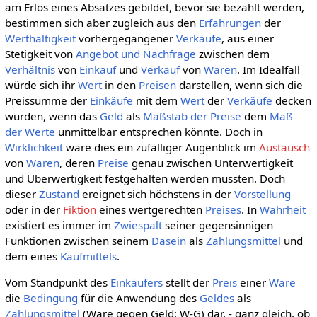
am Erlös eines Absatzes gebildet, bevor sie bezahlt werden,
bestimmen sich aber zugleich aus den
Erfahrungen
der
Werthaltigkeit
vorhergegangener
Verkäufe
, aus einer
Stetigkeit von
Angebot und Nachfrage
zwischen dem
Verhältnis
von
Einkauf
und
Verkauf
von
Waren
. Im Idealfall
würde sich ihr
Wert
in den
Preisen
darstellen, wenn sich die
Preissumme der
Einkäufe
mit dem
Wert
der
Verkäufe
decken
würden, wenn das
Geld
als
Maßstab der Preise
dem
Maß
der Werte
unmittelbar entsprechen könnte. Doch in
Wirklichkeit
wäre dies ein zufälliger Augenblick im
Austausch
von
Waren
, deren
Preise
genau zwischen Unterwertigkeit
und Überwertigkeit festgehalten werden müssten. Doch
dieser
Zustand
ereignet sich höchstens in der
Vorstellung
oder in der
Fiktion
eines wertgerechten
Preises
. In
Wahrheit
existiert es immer im
Zwiespalt
seiner gegensinnigen
Funktionen zwischen seinem
Dasein
als
Zahlungsmittel
und
dem eines
Kaufmittels
.
Vom Standpunkt des
Einkäufers
stellt der
Preis
einer
Ware
die
Bedingung
für die Anwendung des
Geldes
als
Zahlungsmittel
(Ware gegen Geld: W-G) dar, - ganz gleich, ob