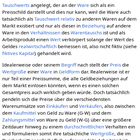
Tauschwerts
angelegt, der an der
Ware
sich als ein
Preisschild darstellt und dies nur kann, weil die Ware auch
tatsächlich als
Tauschwert
relativ
zu anderen Waren auf dem
Markt existiert und nur als dieser in
Beziehung
auf andere
Ware in den
Verhältnissen
des
Warentauschs
ist und als
Arbeitsprodukt einen
Wert
verkörpert solange der Wert des
Geldes
realwirtschaftlich
bemessen ist, also nicht fiktiv (siehe
fiktives Kapital
) gehandelt wird.
Idealerweise oder seinem
Begriff
nach stellt der
Preis
die
Wertgröße
einer
Ware
in
Geldform
dar. Realerweise ist er
nur Teil einer Preissumme, die alle Geldbeziehungen auf
dem Markt einlösen könnten, wenn es einen solchen
Gesamtpreis auch wirklich geben würde. Doch tatsächllch
pendeln sich die Preise über die verschiedensten
Warenumsätze von
Einkäufen
und
Verkäufen
, also zwischen
dem
Kaufmittel
von Geld zu Ware (G-W) und dem
Zahlungsmittel
von Ware zu Geld (W-G) über eine größere
Zeitdauer hinweg zu einem
durchschnittlichen
Verhalten ein
und formulieren somit ihre tatsächliche
Wertgröße
, die im