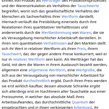
Einheit von Produkt als
Wertträger
des Produktionsprozesses
und der Warenzirkulation als Verhältnis der
Tauschwerte
begreifen, worin sich das gesellschaftliche Verhältnis der
Menschen als Sachverhältnis ihrer
Wertform
darstellt.
Hiernach verläuft die Preisbildung einerseits durch ihre
Realationen ihres quantitativer Verhälttnisses und
andererseits durch die
Wertbestimmung
von
Waren
, die sie
als Verausgabung menschlicher Arbeitskraft darstellen. In
ihren rein quantitativen
Verhältnissen
auf den Märkten stellt
sich ihr Wert in relativer Wertform als ihren
Preis
, ihrem
Tauschwert
, dar, der gegen andere Preise konkurriert, weil er
nur in
relativer Wertform
sein kann. Als Wertträger hat das
Geld, mit dem die Waren in ihrem Austausch bezahlt werden,
allgemein eine
allgemeine Wertform
, eine
Wertgröße
, die
sich aus der Verausgabung von menschlicher Arbeitszeit für
das Produkt
durchschnittlich
ergibt. Durch ihren Preis werden
sie erst wirklich kaufbar, dessen absolute Schranke ergibt
sich allerdings erst im Nachhinein aller Tauschakte aus einer
Preissumme, in welcher das absolute Maß ihres
Arbeitsaufwandes, das durchschnittliche
Quantum
der
eingebrachten und in ihnen verkörperten
Arbeitszeit
, ihr