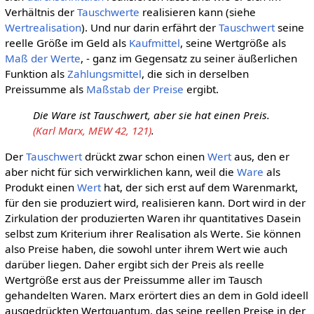
Verhältnis der
Tauschwerte
realisieren kann (siehe
Wertrealisation
). Und nur darin erfährt der
Tauschwert
seine
reelle Größe im Geld als
Kaufmittel
, seine Wertgröße als
Maß der Werte
, - ganz im Gegensatz zu seiner äußerlichen
Funktion als
Zahlungsmittel
, die sich in derselben
Preissumme als
Maßstab der Preise
ergibt.
Die Ware ist Tauschwert, aber sie hat einen Preis.
(Karl Marx, MEW 42, 121)
.
Der
Tauschwert
drückt zwar schon einen
Wert
aus, den er
aber nicht für sich verwirklichen kann, weil die
Ware
als
Produkt einen
Wert
hat, der sich erst auf dem Warenmarkt,
für den sie produziert wird, realisieren kann. Dort wird in der
Zirkulation der produzierten Waren ihr quantitatives Dasein
selbst zum Kriterium ihrer Realisation als Werte. Sie können
also Preise haben, die sowohl unter ihrem Wert wie auch
darüber liegen. Daher ergibt sich der Preis als reelle
Wertgröße erst aus der Preissumme aller im Tausch
gehandelten Waren. Marx erörtert dies an dem in Gold ideell
ausgedrückten Wertquantum, das seine reellen Preise in der