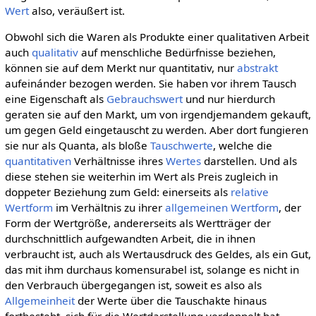
Wert
also, veräußert ist.
Obwohl sich die Waren als Produkte einer qualitativen Arbeit
auch
qualitativ
auf menschliche Bedürfnisse beziehen,
können sie auf dem Merkt nur quantitativ, nur
abstrakt
aufeinánder bezogen werden. Sie haben vor ihrem Tausch
eine Eigenschaft als
Gebrauchswert
und nur hierdurch
geraten sie auf den Markt, um von irgendjemandem gekauft,
um gegen Geld eingetauscht zu werden. Aber dort fungieren
sie nur als Quanta, als bloße
Tauschwerte
, welche die
quantitativen
Verhältnisse ihres
Wertes
darstellen. Und als
diese stehen sie weiterhin im Wert als Preis zugleich in
doppeter Beziehung zum Geld: einerseits als
relative
Wertform
im Verhältnis zu ihrer
allgemeinen Wertform
, der
Form der Wertgröße, andererseits als Wertträger der
durchschnittlich aufgewandten Arbeit, die in ihnen
verbraucht ist, auch als Wertausdruck des Geldes, als ein Gut,
das mit ihm durchaus komensurabel ist, solange es nicht in
den Verbrauch übergegangen ist, soweit es also als
Allgemeinheit
der Werte über die Tauschakte hinaus
fortbesteht, sich für die Wertdarstellung verdoppelt hat.