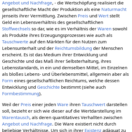
Angebot und Nachfrage
, - die Wertschöpfung realisiert die
gesellschaftliche Macht der Produktion als eine
Naturmacht
jenseits ihrer Vermittlung. Zwischen
Preis
und
Wert
stellt
Geld ein Lebensverhältnis des gesellschaftlichen
Stoffwechsels
so dar, wie es im Verhältnis der
Waren
sowohl
als Produkte ihres Erzeugungsprozesses wie auch als
Tauschwerte
auf den Märkten für den Nutzen zum
Lebensunterhalt und der
Reichtumsbildung
der Menschen
erscheint. Es ist das Medium ihrer Entwicklung und
Geschichte und das Maß ihrer Selbsterhaltung, ihres
Lebensstandards, in ein und demselben Mittel, im Einzelnen
als bloßes Lebens- und Überlebensmittel, allgemein aber als
Form
eines gesellschaftlichen Reichtums, welche dessen
Entwicklung und
Geschichte
bestimmt (siehe auch
Formbestimmung
).
Weil der
Preis
einer jeden
Ware
ihren
Tauschwert
darstellen
soll, bezieht er sich wie dieser auf die Wertdarstellung im
Warentausch
, als deren quantitatives Verhallten zwischen
Angebot und Nachfrage
. Die Ware existiert nicht durch
beliebige Verhältnisse. Um sich in ihrer
Existenz
adäquat zu