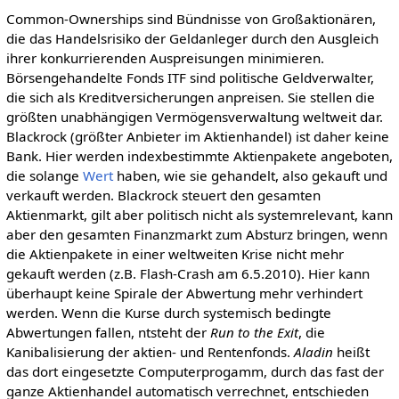
Common-Ownerships sind Bündnisse von Großaktionären,
die das Handelsrisiko der Geldanleger durch den Ausgleich
ihrer konkurrierenden Auspreisungen minimieren.
Börsengehandelte Fonds ITF sind politische Geldverwalter,
die sich als Kreditversicherungen anpreisen. Sie stellen die
größten unabhängigen Vermögensverwaltung weltweit dar.
Blackrock (größter Anbieter im Aktienhandel) ist daher keine
Bank. Hier werden indexbestimmte Aktienpakete angeboten,
die solange
Wert
haben, wie sie gehandelt, also gekauft und
verkauft werden. Blackrock steuert den gesamten
Aktienmarkt, gilt aber politisch nicht als systemrelevant, kann
aber den gesamten Finanzmarkt zum Absturz bringen, wenn
die Aktienpakete in einer weltweiten Krise nicht mehr
gekauft werden (z.B. Flash-Crash am 6.5.2010). Hier kann
überhaupt keine Spirale der Abwertung mehr verhindert
werden. Wenn die Kurse durch systemisch bedingte
Abwertungen fallen, ntsteht der
Run to the Exit
, die
Kanibalisierung der aktien- und Rentenfonds.
Aladin
heißt
das dort eingesetzte Computerprogamm, durch das fast der
ganze Aktienhandel automatisch verrechnet, entschieden