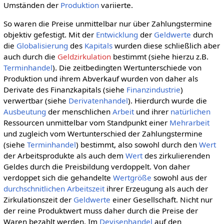
Umständen der
Produktion
variierte.
So waren die Preise unmittelbar nur über Zahlungstermine
objektiv gefestigt. Mit der
Entwicklung
der
Geldwerte
durch
die
Globalisierung
des
Kapitals
wurden diese schließlich aber
auch durch die
Geldzirkulation
bestimmt (siehe hierzu z.B.
Terminhandel
). Die zeitbedingten Wertunterschiede von
Produktion und ihrem Abverkauf wurden von daher als
Derivate des Finanzkapitals (siehe
Finanzindustrie
)
verwertbar (siehe
Derivatenhandel
). Hierdurch wurde die
Ausbeutung
der menschlichen
Arbeit
und ihrer
natürlichen
Ressourcen unmittelbar vom Standpunkt einer
Mehrarbeit
und zugleich vom Wertunterschied der Zahlungstermine
(siehe
Terminhandel
) bestimmt, also sowohl durch den
Wert
der Arbeitsprodukte als auch dem
Wert
des zirkulierenden
Geldes durch die Preisbildung verdoppelt. Von daher
verdoppet sich die gehandelte
Wertgröße
sowohl aus der
durchschnitlichen
Arbeitszeit
ihrer Erzeugung als auch der
Zirkulationszeit der
Geldwerte
einer Gesellschaft. Nicht nur
der reine Produktwert muss daher durch die Preise der
Waren bezahlt werden. Im
Devisenhandel
auf den