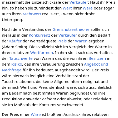
massenhaft die Einzelschicksale der
Verkäufer
: Haut ihr Preis
hin, so haben sie zumindest den
Wert
ihrer
Ware
oder sogar
auch ihren
Mehrwert
realisiert, - wenn nicht droht
Untergang.
Nach dem Verständnis der
Grenznutzentheorie
sollte sich
nieraus in der
Konkurrenz
der
Verkäufer
durch den Bedarf
der
Käufer
der wertadäquate
Preis
der
Waren
ergeben
(Adam Smith). Dies vollzieht sich im Vergleich der Waren in
ihren relativen
Wertformen
. In ihm stellt sich das Verhältnis
der
Tauschwerte
von Waren dar, die von ihren
Besitzern
in
dem
Risiko
, das ihre Veräußerung zwischen
Angebot und
Nachfrage
für ihn bedeutet, ausgehandelt wird. Der Preis
wäre hiernach lediglich eine Verhältniszahl der
Tauschrelationen, die keine Allgemeinform nötig hat und
demnach Wert und Preis identisch wäre, sich ausschließlich
am Bedarf nach bestimmten Waren begründet und ihre
Produktion entweder
belohnt
oder abweist, oder relativiert,
sie im Maßstab des Konsums verschwendet.
Der Preis einer
Ware
ist bloß ein Ausdruck ihres relativen