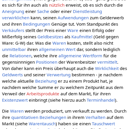
es sich für ihn auch als
nützlich
erweist, ob es sich durch die
Aneignung
einer
Sache
oder einer
Dienstleistung
verwirklichen
kann, seinen
Aufwendungen
zum Gelderwerb
und ihren
Bedingungen
Genüge tut. Vom Standpunkt des
Verkäufers
stellt der Preis einer
Ware
einen Erfolg oder
Mißerfolg seines
Geldbesitzes
als
Kaufmittel
(Geld gegen
Ware: G-W) dar. Was die
Waren
kosten, stellt also nicht
unmittelbar
ihren
allgemeinen
Wert
dar, sondern lediglich
die
Relationen
, welche ihre
allgemeine Wertform
für die
gegensinnnigen
Positionen
der Warenbesitzer
vermittelt
.
Von daher kann ein Preis überhaupt auch die
Wirklichkeit
des
Geldwerts
und seiner
Verwertung
bestimmen - je nachdem
welche aktuelle
Beziehung
er zu einem Produkt hat, je
nachdem welche Summe er zu welchem Zeitpunkt aus dem
Verweil der
Arbeitsprodukte
auf dem Markt, für ihren
Existenzwert
einbringt (siehe hierzu auch
Terminhandel
).
Die
Waren
werden produziert, um verkauft zu werden. Durch
ihre
quantitativen
Beziehungen
in ihrem
Verhalten
auf dem
Markt (siehe
Warentausch
) haben sie einen
Tauschwert