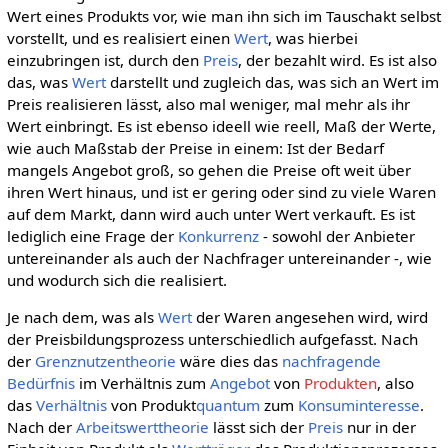
Wert eines Produkts vor, wie man ihn sich im Tauschakt selbst
vorstellt, und es realisiert einen
Wert
, was hierbei
einzubringen ist, durch den
Preis
, der bezahlt wird. Es ist also
das, was
Wert
darstellt und zugleich das, was sich an Wert im
Preis realisieren lässt, also mal weniger, mal mehr als ihr
Wert einbringt. Es ist ebenso ideell wie reell, Maß der Werte,
wie auch Maßstab der Preise in einem: Ist der Bedarf
mangels Angebot groß, so gehen die Preise oft weit über
ihren Wert hinaus, und ist er gering oder sind zu viele Waren
auf dem Markt, dann wird auch unter Wert verkauft. Es ist
lediglich eine Frage der
Konkurrenz
- sowohl der Anbieter
untereinander als auch der Nachfrager untereinander -, wie
und wodurch sich die realisiert.
Je nach dem, was als
Wert
der Waren angesehen wird, wird
der Preisbildungsprozess unterschiedlich aufgefasst. Nach
der
Grenznutzentheorie
wäre dies das
nachfragende
Bedürfnis
im Verhältnis zum
Angebot
von
Produkten
, also
das
Verhältnis
von Produkt
quantum
zum
Konsuminteresse
.
Nach der
Arbeitswerttheorie
lässt sich der
Preis
nur in der