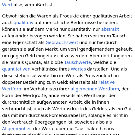
Wert
also, veräußert ist.
Obwohl sich die Waren als Produkte einer qualitativen Arbeit
auch
qualitativ
auf menschliche Bedürfnisse beziehen,
können sie auf dem Merkt nur quantitativ, nur
abstrakt
aufeinánder bezogen werden. Sie haben vor ihrem Tausch
eine Eigenschaft als
Gebrauchswert
und nur hierdurch
geraten sie auf den Markt, um von irgendjemandem gekauft,
um gegen Geld eingetauscht zu werden. Aber dort fungieren
sie nur als Quanta, als bloße
Tauschwerte
, welche die
quantitativen
Verhältnisse ihres
Wertes
darstellen. Und als
diese stehen sie weiterhin im Wert als Preis zugleich in
doppeter Beziehung zum Geld: einerseits als
relative
Wertform
im Verhältnis zu ihrer
allgemeinen Wertform
, der
Form der Wertgröße, andererseits als Wertträger der
durchschnittlich aufgewandten Arbeit, die in ihnen
verbraucht ist, auch als Wertausdruck des Geldes, als ein Gut,
das mit ihm durchaus komensurabel ist, solange es nicht in
den Verbrauch übergegangen ist, soweit es also als
Allgemeinheit
der Werte über die Tauschakte hinaus
fortbesteht, sich für die Wertdarstellung verdoppelt hat.