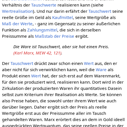
Verhältnis der
Tauschwerte
realisieren kann (siehe
Wertrealisation
). Und nur darin erfährt der
Tauschwert
seine
reelle Größe im Geld als
Kaufmittel
, seine Wertgröße als
Maß der Werte
, - ganz im Gegensatz zu seiner äußerlichen
Funktion als
Zahlungsmittel
, die sich in derselben
Preissumme als
Maßstab der Preise
ergibt.
Die Ware ist Tauschwert, aber sie hat einen Preis.
(Karl Marx, MEW 42, 121)
.
Der
Tauschwert
drückt zwar schon einen
Wert
aus, den er
aber nicht für sich verwirklichen kann, weil die
Ware
als
Produkt einen
Wert
hat, der sich erst auf dem Warenmarkt,
für den sie produziert wird, realisieren kann. Dort wird in der
Zirkulation der produzierten Waren ihr quantitatives Dasein
selbst zum Kriterium ihrer Realisation als Werte. Sie können
also Preise haben, die sowohl unter ihrem Wert wie auch
darüber liegen. Daher ergibt sich der Preis als reelle
Wertgröße erst aus der Preissumme aller im Tausch
gehandelten Waren. Marx erörtert dies an dem in Gold ideell
ausgedrückten Wertquantum, das seine reellen Preise in der