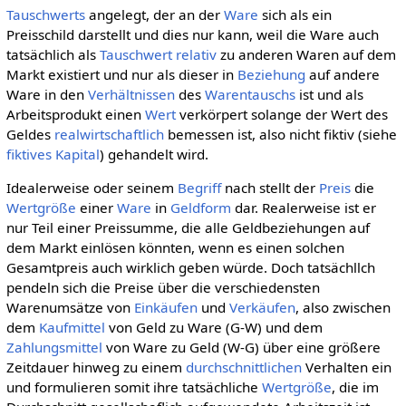
Tauschwerts
angelegt, der an der
Ware
sich als ein
Preisschild darstellt und dies nur kann, weil die Ware auch
tatsächlich als
Tauschwert
relativ
zu anderen Waren auf dem
Markt existiert und nur als dieser in
Beziehung
auf andere
Ware in den
Verhältnissen
des
Warentauschs
ist und als
Arbeitsprodukt einen
Wert
verkörpert solange der Wert des
Geldes
realwirtschaftlich
bemessen ist, also nicht fiktiv (siehe
fiktives Kapital
) gehandelt wird.
Idealerweise oder seinem
Begriff
nach stellt der
Preis
die
Wertgröße
einer
Ware
in
Geldform
dar. Realerweise ist er
nur Teil einer Preissumme, die alle Geldbeziehungen auf
dem Markt einlösen könnten, wenn es einen solchen
Gesamtpreis auch wirklich geben würde. Doch tatsächllch
pendeln sich die Preise über die verschiedensten
Warenumsätze von
Einkäufen
und
Verkäufen
, also zwischen
dem
Kaufmittel
von Geld zu Ware (G-W) und dem
Zahlungsmittel
von Ware zu Geld (W-G) über eine größere
Zeitdauer hinweg zu einem
durchschnittlichen
Verhalten ein
und formulieren somit ihre tatsächliche
Wertgröße
, die im