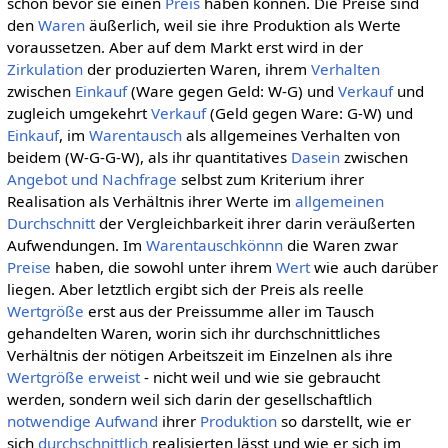
schon bevor sie einen
Preis
haben können. Die Preise sind
den
Waren
äußerlich, weil sie ihre Produktion als Werte
voraussetzen. Aber auf dem Markt erst wird in der
Zirkulation
der produzierten Waren, ihrem
Verhalten
zwischen
Einkauf
(Ware gegen Geld: W-G) und
Verkauf
und
zugleich umgekehrt
Verkauf
(Geld gegen Ware: G-W) und
Einkauf
, im
Warentausch
als allgemeines Verhalten von
beidem (W-G-G-W), als ihr quantitatives
Dasein
zwischen
Angebot und Nachfrage
selbst zum Kriterium ihrer
Realisation als Verhältnis ihrer Werte im
allgemeinen
Durchschnitt
der Vergleichbarkeit ihrer darin veräußerten
Aufwendungen. Im
Warentauschkönnn
die Waren zwar
Preise
haben, die sowohl unter ihrem
Wert
wie auch darüber
liegen. Aber letztlich ergibt sich der Preis als reelle
Wertgröße
erst aus der Preissumme aller im Tausch
gehandelten Waren, worin sich ihr durchschnittliches
Verhältnis der nötigen Arbeitszeit im Einzelnen als ihre
Wertgröße
erweist
- nicht weil und wie sie gebraucht
werden, sondern weil sich darin der gesellschaftlich
notwendige
Aufwand
ihrer
Produktion
so darstellt, wie er
sich
durchschnittlich
realisierten lässt und wie er sich im