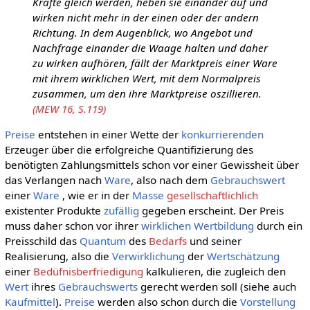
Kräfte gleich werden, heben sie einander auf und
wirken nicht mehr in der einen oder der andern
Richtung. In dem Augenblick, wo Angebot und
Nachfrage einander die Waage halten und daher
zu wirken aufhören, fällt der Marktpreis einer Ware
mit ihrem wirklichen Wert, mit dem Normalpreis
zusammen, um den ihre Marktpreise oszillieren.
(MEW 16, S.119)
Preise
entstehen in einer Wette der
konkurrierenden
Erzeuger über die erfolgreiche Quantifizierung des
benötigten Zahlungsmittels schon vor einer Gewissheit über
das Verlangen nach
Ware
, also nach dem
Gebrauchswert
einer
Ware
, wie er in der
Masse
gesellschaftlichlich
existenter Produkte
zufällig
gegeben erscheint. Der Preis
muss daher schon vor ihrer
wirklichen
Wertbildung
durch ein
Preisschild das
Quantum
des
Bedarfs
und seiner
Realisierung, also die
Verwirklichung
der
Wertschätzung
einer
Bedüfnisberfriedigung
kalkulieren, die zugleich den
Wert
ihres
Gebrauchswerts
gerecht werden soll (siehe auch
Kaufmittel
).
Preise
werden also schon durch die
Vorstellung