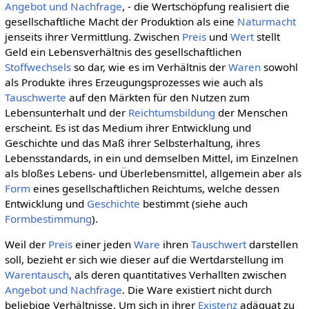
Angebot und Nachfrage
, - die Wertschöpfung realisiert die
gesellschaftliche Macht der Produktion als eine
Naturmacht
jenseits ihrer Vermittlung. Zwischen
Preis
und
Wert
stellt
Geld ein Lebensverhältnis des gesellschaftlichen
Stoffwechsels
so dar, wie es im Verhältnis der
Waren
sowohl
als Produkte ihres Erzeugungsprozesses wie auch als
Tauschwerte
auf den Märkten für den Nutzen zum
Lebensunterhalt und der
Reichtumsbildung
der Menschen
erscheint. Es ist das Medium ihrer Entwicklung und
Geschichte und das Maß ihrer Selbsterhaltung, ihres
Lebensstandards, in ein und demselben Mittel, im Einzelnen
als bloßes Lebens- und Überlebensmittel, allgemein aber als
Form
eines gesellschaftlichen Reichtums, welche dessen
Entwicklung und
Geschichte
bestimmt (siehe auch
Formbestimmung
).
Weil der
Preis
einer jeden
Ware
ihren
Tauschwert
darstellen
soll, bezieht er sich wie dieser auf die Wertdarstellung im
Warentausch
, als deren quantitatives Verhallten zwischen
Angebot und Nachfrage
. Die Ware existiert nicht durch
beliebige Verhältnisse. Um sich in ihrer
Existenz
adäquat zu