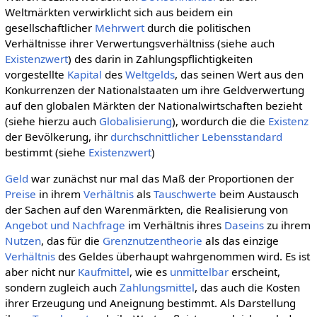
Weltmärkten verwirklicht sich aus beidem ein
gesellschaftlicher
Mehrwert
durch die politischen
Verhältnisse ihrer Verwertungsverhältniss (siehe auch
Existenzwert
) des darin in Zahlungspflichtigkeiten
vorgestellte
Kapital
des
Weltgelds
, das seinen Wert aus den
Konkurrenzen der Nationalstaaten um ihre Geldverwertung
auf den globalen Märkten der Nationalwirtschaften bezieht
(siehe hierzu auch
Globalisierung
), wordurch die die
Existenz
der Bevölkerung, ihr
durchschnittlicher
Lebensstandard
bestimmt (siehe
Existenzwert
)
Geld
war zunächst nur mal das Maß der Proportionen der
Preise
in ihrem
Verhältnis
als
Tauschwerte
beim Austausch
der Sachen auf den Warenmärkten, die Realisierung von
Angebot und Nachfrage
im Verhältnis ihres
Daseins
zu ihrem
Nutzen
, das für die
Grenznutzentheorie
als das einzige
Verhältnis
des Geldes überhaupt wahrgenommen wird. Es ist
aber nicht nur
Kaufmittel
, wie es
unmittelbar
erscheint,
sondern zugleich auch
Zahlungsmittel
, das auch die Kosten
ihrer Erzeugung und Aneignung bestimmt. Als Darstellung