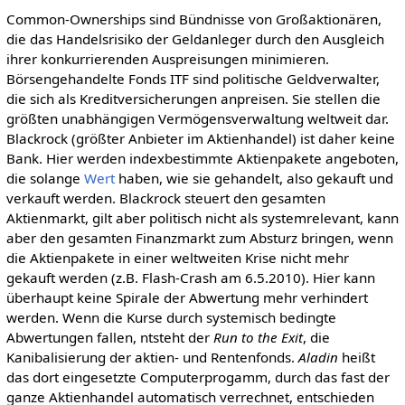
Common-Ownerships sind Bündnisse von Großaktionären,
die das Handelsrisiko der Geldanleger durch den Ausgleich
ihrer konkurrierenden Auspreisungen minimieren.
Börsengehandelte Fonds ITF sind politische Geldverwalter,
die sich als Kreditversicherungen anpreisen. Sie stellen die
größten unabhängigen Vermögensverwaltung weltweit dar.
Blackrock (größter Anbieter im Aktienhandel) ist daher keine
Bank. Hier werden indexbestimmte Aktienpakete angeboten,
die solange
Wert
haben, wie sie gehandelt, also gekauft und
verkauft werden. Blackrock steuert den gesamten
Aktienmarkt, gilt aber politisch nicht als systemrelevant, kann
aber den gesamten Finanzmarkt zum Absturz bringen, wenn
die Aktienpakete in einer weltweiten Krise nicht mehr
gekauft werden (z.B. Flash-Crash am 6.5.2010). Hier kann
überhaupt keine Spirale der Abwertung mehr verhindert
werden. Wenn die Kurse durch systemisch bedingte
Abwertungen fallen, ntsteht der
Run to the Exit
, die
Kanibalisierung der aktien- und Rentenfonds.
Aladin
heißt
das dort eingesetzte Computerprogamm, durch das fast der
ganze Aktienhandel automatisch verrechnet, entschieden