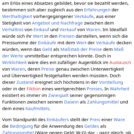
am Erlös eines Absatzes gebildet, bevor sie bezahlt werden,
bestimmen sich aber zugleich aus den
Erfahrungen
der
Werthaltigkeit
vorhergegangener
Verkäufe
, aus einer
Stetigkeit von
Angebot und Nachfrage
zwischen dem
Verhältnis
von
Einkauf
und
Verkauf
von
Waren
. Im Idealfall
würde sich ihr
Wert
in den
Preisen
darstellen, wenn sich die
Preissumme der
Einkäufe
mit dem
Wert
der
Verkäufe
decken
würden, wenn das
Geld
als
Maßstab der Preise
dem
Maß
der Werte
unmittelbar entsprechen könnte. Doch in
Wirklichkeit
wäre dies ein zufälliger Augenblick im
Austausch
von
Waren
, deren
Preise
genau zwischen Unterwertigkeit
und Überwertigkeit festgehalten werden müssten. Doch
dieser
Zustand
ereignet sich höchstens in der
Vorstellung
oder in der
Fiktion
eines wertgerechten
Preises
. In
Wahrheit
existiert es immer im
Zwiespalt
seiner gegensinnigen
Funktionen zwischen seinem
Dasein
als
Zahlungsmittel
und
dem eines
Kaufmittels
.
Vom Standpunkt des
Einkäufers
stellt der
Preis
einer
Ware
die
Bedingung
für die Anwendung des
Geldes
als
Zahlungsmittel
(Ware gegen Geld: W-G) dar, - ganz gleich, ob