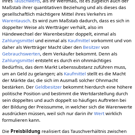
ihres
Tauschwerts
, als ihr Wertmaß, ist es zugleich auch der
Maßstab ihrer quantitativen Beziehung und als dieses das
gesellschaftlich mächtigere Mittel ihres Verkehrs im
Warentausch
. Es wird zum Maßstab dadurch, dass es sich in
doppelter Weise als Wertträger verhält, also im
Händewechsel der Warenbesitzer doppelt, einmal als
Zahlungsmittel
und einmal als
Kaufmittel
vorkommt und von
daher als Wertträger Macht über den
Besitzer
von
Gebrauchswerten
, dem Verkäufer bekommt. Denn als
Zahlungsmittel
entsteht es durch ein ohnmächtiges
Bedürfnis, das dem Markt Lebenssubstanz zuführen muss,
um an Geld zu gelangen; als
Kaufmittel
stellt es die Macht
der Märkte dar, die sich im Ausmaß solcher Ohnmacht
bestärken. Der
Geldbesitzer
bekommt hierdurch eine höhere
politische Position und bestimmt die Wertdarstellung durch
sein doppeltes und auch doppelt so häufiges Auftreten bei
der Bildung der Preissumme, in welcher sich die Warenwerte
ausdrücken müssen, weil sich nur darin ihr
Wert
wirklich
formulieren kann.
Die
Preisbildung
realisiert das Tauschverhältnis zwischen