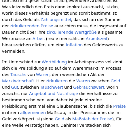
Durchschnitt gesellschaflich aufgewendete Arbeitszeit ist.
Was letzendlich den Preis dann konkret ausmacht, ist das,
worin dieses Verhältnis begrenzt und somit bestimmt ist:
durch das Geld als
Zahlungsmittel
, das sich an der Summe
der
zirkulierenden
Preise
ausrichten muss, die insgesamt auf
Dauer nicht über ihre
zirkulierende
Wertgröße
als gesamte
Wertmasse an
Arbeit
(reale menschliche
Arbeitszeit
)
hinausreichen dürfen, um eine
Inflation
des Geldeswerts zu
vermeiden.
Im Unterschied zur
Wertbildung
im Arbeitsprozess vollzieht
sich die Preisbildung also auf dem Warenmarkt im Prozess
des
Tauschs
von
Waren
, dem wesentlichen Akt der
Marktwirtschaft
. Hier
zirkulieren
die
Waren
zwischen
Geld
und
Gut
, zwischen
Tauschwert
und
Gebrauchswert
, worin
zunächst nur
Angebot und Nachfrage
die Verhältnisse zu
bestimmen scheinen. Von daher ist jede einzelne
Preisbildung erst mal eine Glaubenssache, bis sich die
Preise
in ihrem
allgemeinen
Maßstab, in der Preissumme, die im
Geld verkörpert ist (siehe
Geld
als
Maßstab der Preise
), für
eine Weile verstetigt haben. Dahinter verstecken sich