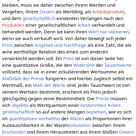
bleiben, muss sie daher zwischen ihrem Werden und
Vergehen, ihrem
Dasein
als Wertding, als
Arbeitsprodukt
,
und dem
gesellschaftlich
existenten Verlangen nach den
Produkten
einer gesellschaftlichen
Arbeit
verhandelt und
behandelt werden. Denn sie kann ihren
Wert nur ralisieren
,
wenn sie auch verkauft wird. Von daher bewegt sich jeder
Preis
zwischen
Angebot und Nachfrage
als eine Zahl, die als
wine
werthaltige
Relation des einen zum anderen
verwirklicht werden soll. Ein
Preis
ist von dieser Seite her
eine quantitative Größe, die den
Widersinn
der
Tauschwerte
vollzieht, dass sie in einer zirkulierenden Wertsumme als
Maßstab der Preise
fungieren und hierbei zugleich selbst ein
Wertmaß, ein
Maß der Werte
sind. Jeder Tauschwert ist von
seinem Wertsein bestimmt, erscheint als Preis jedoch
gleichgültig gegen seine Bestimmtheit. Die
Preise
müssen
sich
objektiv
als Wertquantum einer
bestimmten
Arbeit
gesellschaftlich
so auf andere Mengen
beziehen
, wie es sich
im
quantitativen
Verhältnis
der
Waren
als Proportionen ihrer
Austauschbarkeit in der Waren
zirkulation
zwischen ihrem
Erscheinen
und ihrem Heraustreten aus ihrem bloßen
Dasein