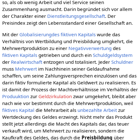
so, als ob wenig Arbeit und viel Service seinen
Zusammenhang ausmacht. Darin begründet sich vor allem
der Charakter einer
Dienstleitungsgesellschaft
. Der
Preisindex zeigt den Lebensstandard einer Gesellschaft an.
Mit der
Globalisierungdes
fiktiven Kapitals
wurde das
Verhältnis von Wertbildung und Preisbildung umgkehrt, die
Mehrwertproduktion zu einer
Negativverwertung
des
fiktiven Kapitals
getrieben und durch ein
Schuldgeldsystem
der
Realwirtschaft
entzogen und totalisiert. Jeder
Schuldner
muss
Mehrwert
im Nachhinein seiner Geldaufnahme
schaffen, um seine Zahlungsversprechen einzulösen und das
darin fiktiv formulierte Kapital als Geldwert zu realisieren. Es
ist damit der Prozess der Machtverhältnisse im Verhältnis der
Produuktion
zur
Geldzirkulation
zwar umgekehrt, bleibt aber
nach wie vor bestimmt durch die Mehrwertproduktion, weil
fiktives Kapital
die Mehrarbeit als
unbezahlte Arbeit
zur
Wertdeckung des Geldes erzwingt. Nicht mehr das Produkt
stellt jetzt allerdings die Macht des Kapitals dar, das teuer
verkauft wird, um Mehrwert zu realisieren, sondern die
Kaufkraft des Geldes, das durch die
Preisbildung
über