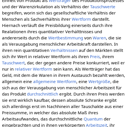
Einheit von Produkt als
Wertträger
des Produktionsprozesses
und der Warenzirkulation als Verhältnis der
Tauschwerte
begreifen, worin sich das gesellschaftliche Verhältnis der
Menschen als Sachverhältnis ihrer
Wertform
darstellt.
Hiernach verläuft die Preisbildung einerseits durch ihre
Realationen ihres quantitativer Verhälttnisses und
andererseits durch die
Wertbestimmung
von
Waren
, die sie
als Verausgabung menschlicher Arbeitskraft darstellen. In
ihren rein quantitativen
Verhältnissen
auf den Märkten stellt
sich ihr Wert in relativer Wertform als ihren
Preis
, ihrem
Tauschwert
, dar, der gegen andere Preise konkurriert, weil er
nur in
relativer Wertform
sein kann. Als Wertträger hat das
Geld, mit dem die Waren in ihrem Austausch bezahlt werden,
allgemein eine
allgemeine Wertform
, eine
Wertgröße
, die
sich aus der Verausgabung von menschlicher Arbeitszeit für
das Produkt
durchschnittlich
ergibt. Durch ihren Preis werden
sie erst wirklich kaufbar, dessen absolute Schranke ergibt
sich allerdings erst im Nachhinein aller Tauschakte aus einer
Preissumme, in welcher das absolute Maß ihres
Arbeitsaufwandes, das durchschnittliche
Quantum
der
eingebrachten und in ihnen verkörperten
Arbeitszeit
, ihr