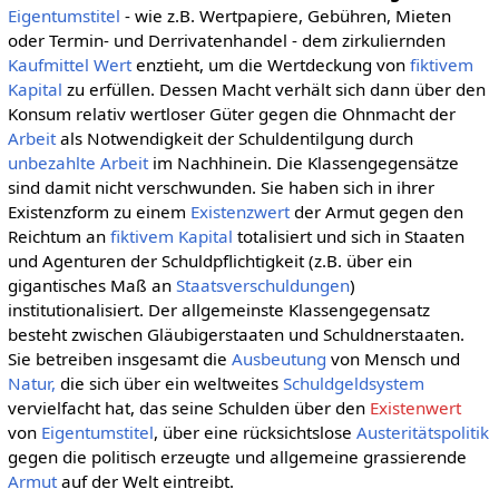
Eigentumstitel
- wie z.B. Wertpapiere, Gebühren, Mieten
oder Termin- und Derrivatenhandel - dem zirkuliernden
Kaufmittel
Wert
enztieht, um die Wertdeckung von
fiktivem
Kapital
zu erfüllen. Dessen Macht verhält sich dann über den
Konsum relativ wertloser Güter gegen die Ohnmacht der
Arbeit
als Notwendigkeit der Schuldentilgung durch
unbezahlte Arbeit
im Nachhinein. Die Klassengegensätze
sind damit nicht verschwunden. Sie haben sich in ihrer
Existenzform zu einem
Existenzwert
der Armut gegen den
Reichtum an
fiktivem Kapital
totalisiert und sich in Staaten
und Agenturen der Schuldpflichtigkeit (z.B. über ein
gigantisches Maß an
Staatsverschuldungen
)
institutionalisiert. Der allgemeinste Klassengegensatz
besteht zwischen Gläubigerstaaten und Schuldnerstaaten.
Sie betreiben insgesamt die
Ausbeutung
von Mensch und
Natur,
die sich über ein weltweites
Schuldgeldsystem
vervielfacht hat, das seine Schulden über den
Existenwert
von
Eigentumstitel
, über eine rücksichtslose
Austeritätspolitik
gegen die politisch erzeugte und allgemeine grassierende
Armut
auf der Welt eintreibt.