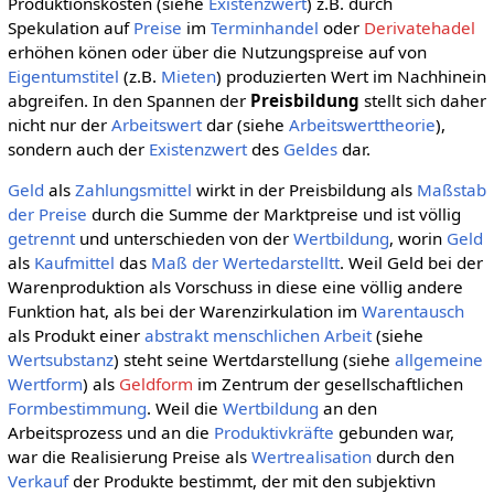
Produktionskosten (siehe
Existenzwert
) z.B. durch
Spekulation auf
Preise
im
Terminhandel
oder
Derivatehadel
erhöhen könen oder über die Nutzungspreise auf von
Eigentumstitel
(z.B.
Mieten
) produzierten Wert im Nachhinein
abgreifen. In den Spannen der
Preisbildung
stellt sich daher
nicht nur der
Arbeitswert
dar (siehe
Arbeitswerttheorie
),
sondern auch der
Existenzwert
des
Geldes
dar.
Geld
als
Zahlungsmittel
wirkt in der Preisbildung als
Maßstab
der Preise
durch die Summe der Marktpreise und ist völlig
getrennt
und unterschieden von der
Wertbildung
, worin
Geld
als
Kaufmittel
das
Maß der Wertedarstelltt
. Weil Geld bei der
Warenproduktion als Vorschuss in diese eine völlig andere
Funktion hat, als bei der Warenzirkulation im
Warentausch
als Produkt einer
abstrakt menschlichen Arbeit
(siehe
Wertsubstanz
) steht seine Wertdarstellung (siehe
allgemeine
Wertform
) als
Geldform
im Zentrum der gesellschaftlichen
Formbestimmung
. Weil die
Wertbildung
an den
Arbeitsprozess und an die
Produktivkräfte
gebunden war,
war die Realisierung Preise als
Wertrealisation
durch den
Verkauf
der Produkte bestimmt, der mit den subjektivn