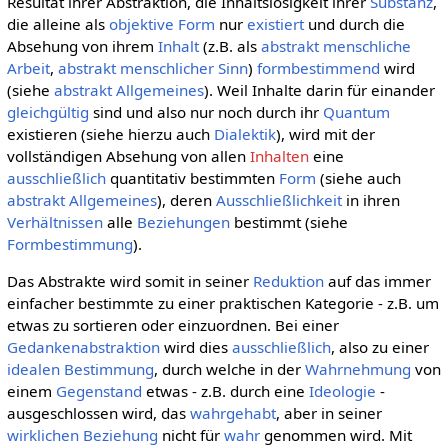
Resultat ihrer Abstraktion, die Inhaltslosigkeit ihrer
Substanz
,
die alleine als
objektive
Form
nur
existiert
und durch die
Absehung von ihrem
Inhalt
(z.B. als
abstrakt menschliche
Arbeit
,
abstrakt menschlicher Sinn
)
formbestimmend
wird
(siehe
abstrakt Allgemeines
). Weil Inhalte darin für einander
gleichgültig
sind und also nur noch durch ihr
Quantum
existieren (siehe hierzu auch
Dialektik
), wird mit der
vollständigen Absehung von allen
Inhalten
eine
ausschließlich
quantitativ bestimmten
Form
(siehe auch
abstrakt Allgemeines
), deren
Ausschließlichkeit
in ihren
Verhältnissen
alle
Beziehungen
bestimmt (siehe
Formbestimmung
).
Das Abstrakte wird somit in seiner
Reduktion
auf das immer
einfacher bestimmte zu einer praktischen Kategorie - z.B. um
etwas zu sortieren oder einzuordnen. Bei einer
Gedankenabstraktion
wird dies
ausschließlich
, also zu einer
idealen
Bestimmung
, durch welche in der
Wahrnehmung
von
einem
Gegenstand
etwas - z.B. durch eine
Ideologie
-
ausgeschlossen wird, das
wahrgehabt
, aber in seiner
wirklichen
Beziehung
nicht für
wahr
genommen wird. Mit