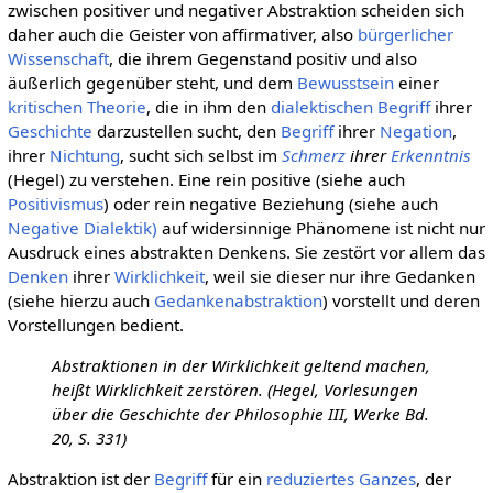
zwischen positiver und negativer Abstraktion scheiden sich
daher auch die Geister von affirmativer, also
bürgerlicher
Wissenschaft
, die ihrem Gegenstand positiv und also
äußerlich gegenüber steht, und dem
Bewusstsein
einer
kritischen Theorie
, die in ihm den
dialektischen
Begriff
ihrer
Geschichte
darzustellen sucht, den
Begriff
ihrer
Negation
,
ihrer
Nichtung
, sucht sich selbst im
Schmerz
ihrer
Erkenntnis
(Hegel) zu verstehen. Eine rein positive (siehe auch
Positivismus
) oder rein negative Beziehung (siehe auch
Negative Dialektik)
auf widersinnige Phänomene ist nicht nur
Ausdruck eines abstrakten Denkens. Sie zestört vor allem das
Denken
ihrer
Wirklichkeit
, weil sie dieser nur ihre Gedanken
(siehe hierzu auch
Gedankenabstraktion
) vorstellt und deren
Vorstellungen bedient.
Abstraktionen in der Wirklichkeit geltend machen,
heißt Wirklichkeit zerstören. (Hegel, Vorlesungen
über die Geschichte der Philosophie III, Werke Bd.
20, S. 331)
Abstraktion ist der
Begriff
für ein
reduziertes
Ganzes
, der