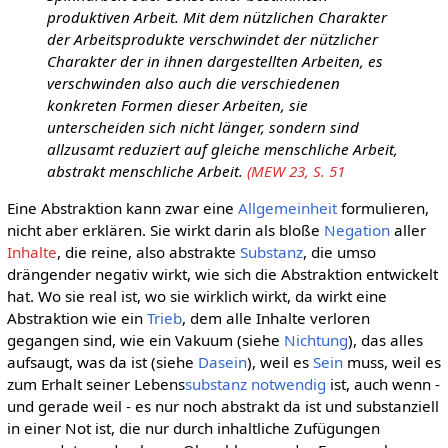
produktiven Arbeit. Mit dem nützlichen Charakter
der Arbeitsprodukte verschwindet der nützlicher
Charakter der in ihnen dargestellten Arbeiten, es
verschwinden also auch die verschiedenen
konkreten Formen dieser Arbeiten, sie
unterscheiden sich nicht länger, sondern sind
allzusamt reduziert auf gleiche menschliche Arbeit,
abstrakt menschliche Arbeit.
(MEW 23, S. 51
Eine Abstraktion kann zwar eine
Allgemeinheit
formulieren,
nicht aber erklären. Sie wirkt darin als bloße
Negation
aller
Inhalte
, die reine, also abstrakte
Substanz
, die umso
drängender negativ wirkt, wie sich die Abstraktion entwickelt
hat. Wo sie real ist, wo sie wirklich wirkt, da wirkt eine
Abstraktion wie ein
Trieb
, dem alle Inhalte verloren
gegangen sind, wie ein Vakuum (siehe
Nichtung
), das alles
aufsaugt, was da ist (siehe
Dasein
), weil es
Sein
muss, weil es
zum Erhalt seiner Lebens
substanz
notwendig
ist, auch wenn -
und gerade weil - es nur noch abstrakt da ist und substanziell
in einer Not ist, die nur durch inhaltliche Zufügungen