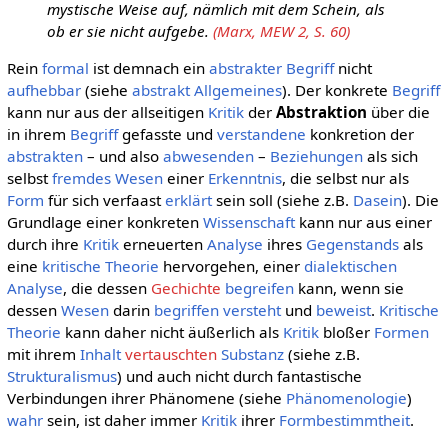
mystische Weise auf, nämlich mit dem Schein, als
ob er sie nicht aufgebe.
(Marx, MEW 2, S. 60)
Rein
formal
ist demnach ein
abstrakter
Begriff
nicht
aufhebbar
(siehe
abstrakt Allgemeines
). Der konkrete
Begriff
kann nur aus der allseitigen
Kritik
der
Abstraktion
über die
in ihrem
Begriff
gefasste und
verstandene
konkretion der
abstrakten
– und also
abwesenden
–
Beziehungen
als sich
selbst
fremdes
Wesen
einer
Erkenntnis
, die selbst nur als
Form
für sich verfaast
erklärt
sein soll (siehe z.B.
Dasein
). Die
Grundlage einer konkreten
Wissenschaft
kann nur aus einer
durch ihre
Kritik
erneuerten
Analyse
ihres
Gegenstands
als
eine
kritische Theorie
hervorgehen, einer
dialektischen
Analyse
, die dessen
Gechichte
begreifen
kann, wenn sie
dessen
Wesen
darin
begriffen
versteht
und
beweist
.
Kritische
Theorie
kann daher nicht äußerlich als
Kritik
bloßer
Formen
mit ihrem
Inhalt
vertauschten
Substanz
(siehe z.B.
Strukturalismus
) und auch nicht durch fantastische
Verbindungen ihrer Phänomene (siehe
Phänomenologie
)
wahr
sein, ist daher immer
Kritik
ihrer
Formbestimmtheit
.