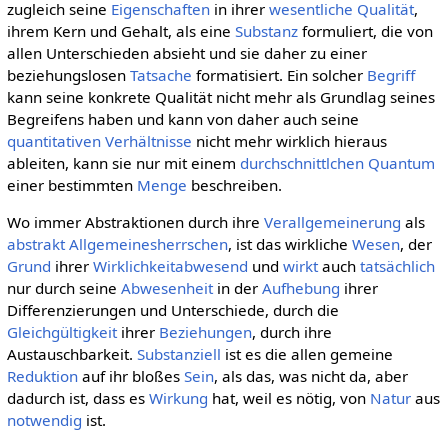
zugleich seine
Eigenschaften
in ihrer
wesentliche
Qualität
,
ihrem Kern und Gehalt, als eine
Substanz
formuliert, die von
allen Unterschieden absieht und sie daher zu einer
beziehungslosen
Tatsache
formatisiert. Ein solcher
Begriff
kann seine konkrete Qualität nicht mehr als Grundlag seines
Begreifens haben und kann von daher auch seine
quantitativen
Verhältnisse
nicht mehr wirklich hieraus
ableiten, kann sie nur mit einem
durchschnittlchen
Quantum
einer bestimmten
Menge
beschreiben.
Wo immer Abstraktionen durch ihre
Verallgemeinerung
als
abstrakt Allgemeinesherrschen
, ist das wirkliche
Wesen
, der
Grund
ihrer
Wirklichkeit
abwesend
und
wirkt
auch
tatsächlich
nur durch seine
Abwesenheit
in der
Aufhebung
ihrer
Differenzierungen und Unterschiede, durch die
Gleichgültigkeit
ihrer
Beziehungen
, durch ihre
Austauschbarkeit.
Substanziell
ist es die allen gemeine
Reduktion
auf ihr bloßes
Sein
, als das, was nicht da, aber
dadurch ist, dass es
Wirkung
hat, weil es nötig, von
Natur
aus
notwendig
ist.