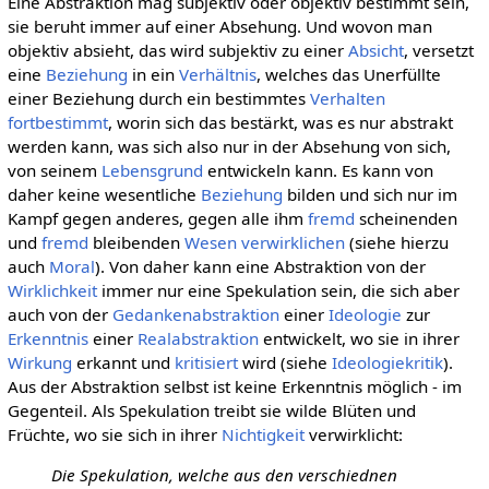
Eine Abstraktion mag subjektiv oder objektiv bestimmt sein,
sie beruht immer auf einer Absehung. Und wovon man
objektiv absieht, das wird subjektiv zu einer
Absicht
, versetzt
eine
Beziehung
in ein
Verhältnis
, welches das Unerfüllte
einer Beziehung durch ein bestimmtes
Verhalten
fortbestimmt
, worin sich das bestärkt, was es nur abstrakt
werden kann, was sich also nur in der Absehung von sich,
von seinem
Lebensgrund
entwickeln kann. Es kann von
daher keine wesentliche
Beziehung
bilden und sich nur im
Kampf gegen anderes, gegen alle ihm
fremd
scheinenden
und
fremd
bleibenden
Wesen
verwirklichen
(siehe hierzu
auch
Moral
). Von daher kann eine Abstraktion von der
Wirklichkeit
immer nur eine Spekulation sein, die sich aber
auch von der
Gedankenabstraktion
einer
Ideologie
zur
Erkenntnis
einer
Realabstraktion
entwickelt, wo sie in ihrer
Wirkung
erkannt und
kritisiert
wird (siehe
Ideologiekritik
).
Aus der Abstraktion selbst ist keine Erkenntnis möglich - im
Gegenteil. Als Spekulation treibt sie wilde Blüten und
Früchte, wo sie sich in ihrer
Nichtigkeit
verwirklicht:
Die Spekulation, welche aus den verschiednen