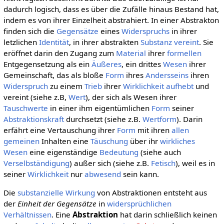
dadurch logisch, dass es über die Zufälle hinaus Bestand hat,
indem es von ihrer Einzelheit abstrahiert. In einer Abstrakton
finden sich die
Gegensätze
eines
Widerspruchs
in ihrer
letzlichen
Identität
, in ihrer abstrakten
Substanz
vereint
. Sie
eröffnet darin den Zugang zum
Material
ihrer
formellen
Entgegensetzung als ein
Äußeres
, ein drittes
Wesen
ihrer
Gemeinschaft, das als bloße
Form
ihres
Andersseins
ihren
Widerspruch
zu einem
Trieb
ihrer
Wirklichkeit
aufhebt
und
vereint (siehe z.B,
Wert
), der sich als Wesen ihrer
Tauschwerte
in einer ihm eigentümlichen
Form
seiner
Abstraktionskraft
durchsetzt (siehe z.B.
Wertform
). Darin
erfährt eine Vertauschung ihrer
Form
mit ihren
allen
gemeinen
Inhalten eine
Täuschung
über ihr
wirkliches
Wesen
eine eigenständige
Bedeutung
(siehe auch
Verselbständigung
) außer sich (siehe z.B.
Fetisch
), weil es in
seiner
Wirklichkeit
nur
abwesend
sein kann.
Die
substanzielle
Wirkung
von Abstraktionen entsteht aus
der
Einheit der Gegensätze
in
widersprüchlichen
Verhältnissen
. Eine
Abstraktion
hat darin schließlich keinen