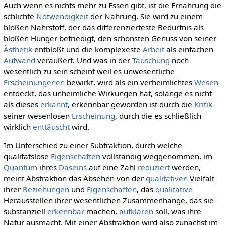
Auch wenn es nichts mehr zu Essen gibt, ist die Ernährung die
schlichte
Notwendigkeit
der Nahrung. Sie wird zu einem
bloßen Nährstoff, der das differenzierteste Bedürfnis als
bloßen Hunger befriedigt, den schönsten Genuss von seiner
Ästhetik
entblößt und die komplexeste
Arbeit
als einfachen
Aufwand
veräußert. Und was in der
Täuschung
noch
wesentlich zu sein scheint weil es unwesentliche
Erscheinungenen
bewirkt, wird als ein verheimlichtes
Wesen
entdeckt, das unheimliche Wirkungen hat, solange es nicht
als dieses
erkannt
, erkennbar geworden ist durch die
Kritik
seiner wesenlosen
Erscheinung
, durch die es schließlich
wirklich
enttäuscht
wird.
Im Unterschied zu einer Subtraktion, durch welche
qualitätslose
Eigenschaften
vollständig weggenommen, im
Quantum
ihres
Daseins
auf eine Zahl
reduziert
werden,
meint Abstraktion das Absehen von der
qualitativen
Vielfalt
ihrer
Beziehungen
und
Eigenschaften
, das
qualitative
Herausstellen ihrer wesentlichen Zusammenhänge, das sie
substanziell
erkennbar
machen,
aufklären
soll, was ihre
Natur ausmacht. Mit einer Abstraktion wird also zunächst im