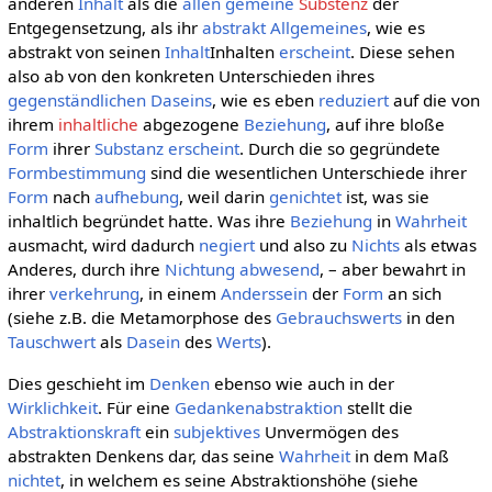
anderen
Inhalt
als die
allen gemeine
Substenz
der
Entgegensetzung, als ihr
abstrakt Allgemeines
, wie es
abstrakt von seinen
Inhalt
Inhalten
erscheint
. Diese sehen
also ab von den konkreten Unterschieden ihres
gegenständlichen
Daseins
, wie es eben
reduziert
auf die von
ihrem
inhaltliche
abgezogene
Beziehung
, auf ihre bloße
Form
ihrer
Substanz
erscheint
. Durch die so gegründete
Formbestimmung
sind die wesentlichen Unterschiede ihrer
Form
nach
aufhebung
, weil darin
genichtet
ist, was sie
inhaltlich begründet hatte. Was ihre
Beziehung
in
Wahrheit
ausmacht, wird dadurch
negiert
und also zu
Nichts
als etwas
Anderes, durch ihre
Nichtung
abwesend
, – aber bewahrt in
ihrer
verkehrung
, in einem
Anderssein
der
Form
an sich
(siehe z.B. die Metamorphose des
Gebrauchswerts
in den
Tauschwert
als
Dasein
des
Werts
).
Dies geschieht im
Denken
ebenso wie auch in der
Wirklichkeit
. Für eine
Gedankenabstraktion
stellt die
Abstraktionskraft
ein
subjektives
Unvermögen des
abstrakten Denkens dar, das seine
Wahrheit
in dem Maß
nichtet
, in welchem es seine Abstraktionshöhe (siehe