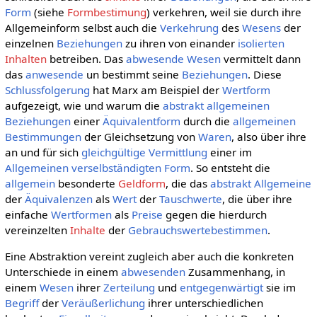
Form
(siehe
Formbestimung
) verkehren, weil sie durch ihre
Allgemeinform selbst auch die
Verkehrung
des
Wesens
der
einzelnen
Beziehungen
zu ihren von einander
isolierten
Inhalten
betreiben. Das
abwesende
Wesen
vermittelt dann
das
anwesende
un bestimmt seine
Beziehungen
. Diese
Schlussfolgerung
hat Marx am Beispiel der
Wertform
aufgezeigt, wie und warum die
abstrakt allgemeinen
Beziehungen
einer
Äquivalentform
durch die
allgemeinen
Bestimmungen
der Gleichsetzung von
Waren
, also über ihre
an und für sich
gleichgültige
Vermittlung
einer im
Allgemeinen
verselbständigten
Form
. So entsteht die
allgemein
besonderte
Geldform
, die das
abstrakt Allgemeine
der
Äquivalenzen
als
Wert
der
Tauschwerte
, die über ihre
einfache
Wertformen
als
Preise
gegen die hierdurch
vereinzelten
Inhalte
der
Gebrauchswerte
bestimmen
.
Eine Abstraktion vereint zugleich aber auch die konkreten
Unterschiede in einem
abwesenden
Zusammenhang, in
einem
Wesen
ihrer
Zerteilung
und
entgegenwärtigt
sie im
Begriff
der
Veräußerlichung
ihrer unterschiedlichen