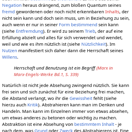
Negation
heraus drängend, zum bloßen Quantum seines
fremd
gewordenen oder noch nicht erkennbaren
Inhalts
, der
nicht sein kann und doch sein muss, um in Beziehung zu sein,
auch wenn er nur in seiner
Form bestimmend
sein kann
(siehe
Entfremdung
). Er wird zu seinem
Trieb
, der auf eine
Erfüllung abzielt und alles für sich verwendet und wendet,
weil und wie es ihm nützlich ist (siehe
Nützlichkeit
). Im
Nutzen
manifestiert sich daher dann die Herrschaft seines
Willens
.
Herrschaft und Benutzung ist ein Begriff
(Marx in
Marx-Engels-Werke Bd.1, S. 339)
Natürlich ist nicht jede Absehung zwingend nützlich. Sie kann
frei sein und sich zunächst für eine Beziehung frei machen,
die Abstand verlangt, wo ihr die
Gewissheit
fehlt (siehe
hierzu auch
Kritik
). Abstrahieren kann man im Denken und
Handeln. Man kann im Einzelnen immer von etwas absehen,
um etwas anderes zu betonen oder wichtig zu machen.
Abstraktion ist eine Absehung von
bestimmtem
Inhalt
- je
nach dem, was
Grund
oder
Zweck
des Abstrahierens ist. Eine