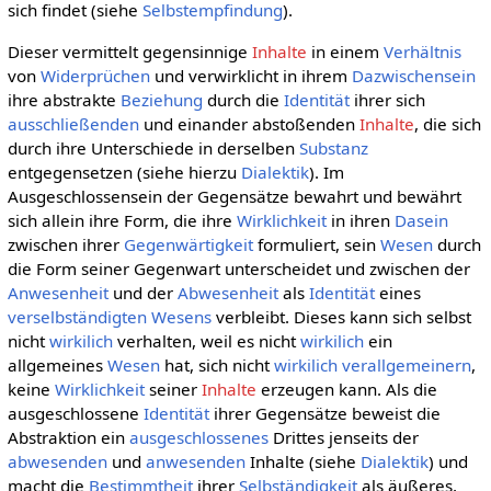
sich findet (siehe
Selbstempfindung
).
Dieser vermittelt gegensinnige
Inhalte
in einem
Verhältnis
von
Widerprüchen
und verwirklicht in ihrem
Dazwischensein
ihre abstrakte
Beziehung
durch die
Identität
ihrer sich
ausschließenden
und einander abstoßenden
Inhalte
, die sich
durch ihre Unterschiede in derselben
Substanz
entgegensetzen (siehe hierzu
Dialektik
). Im
Ausgeschlossensein der Gegensätze bewahrt und bewährt
sich allein ihre Form, die ihre
Wirklichkeit
in ihren
Dasein
zwischen ihrer
Gegenwärtigkeit
formuliert, sein
Wesen
durch
die Form seiner Gegenwart unterscheidet und zwischen der
Anwesenheit
und der
Abwesenheit
als
Identität
eines
verselbständigten
Wesens
verbleibt. Dieses kann sich selbst
nicht
wirkilich
verhalten, weil es nicht
wirkilich
ein
allgemeines
Wesen
hat, sich nicht
wirkilich
verallgemeinern
,
keine
Wirklichkeit
seiner
Inhalte
erzeugen kann. Als die
ausgeschlossene
Identität
ihrer Gegensätze beweist die
Abstraktion ein
ausgeschlossenes
Drittes jenseits der
abwesenden
und
anwesenden
Inhalte (siehe
Dialektik
) und
macht die
Bestimmtheit
ihrer
Selbständigkeit
als äußeres,