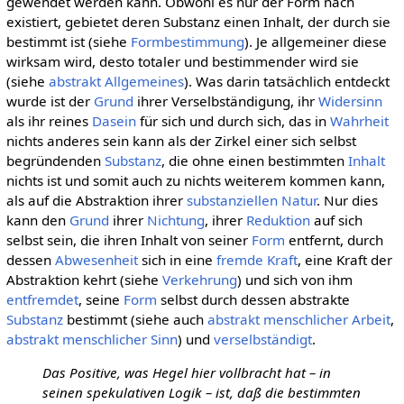
gewendet werden kann. Obwohl es nur der Form nach
existiert, gebietet deren Substanz einen Inhalt, der durch sie
bestimmt ist (siehe
Formbestimmung
). Je allgemeiner diese
wirksam wird, desto totaler und bestimmender wird sie
(siehe
abstrakt Allgemeines
). Was darin tatsächlich entdeckt
wurde ist der
Grund
ihrer Verselbständigung, ihr
Widersinn
als ihr reines
Dasein
für sich und durch sich, das in
Wahrheit
nichts anderes sein kann als der Zirkel einer sich selbst
begründenden
Substanz
, die ohne einen bestimmten
Inhalt
nichts ist und somit auch zu nichts weiterem kommen kann,
als auf die Abstraktion ihrer
substanziellen
Natur
. Nur dies
kann den
Grund
ihrer
Nichtung
, ihrer
Reduktion
auf sich
selbst sein, die ihren Inhalt von seiner
Form
entfernt, durch
dessen
Abwesenheit
sich in eine
fremde Kraft
, eine Kraft der
Abstraktion kehrt (siehe
Verkehrung
) und sich von ihm
entfremdet
, seine
Form
selbst durch dessen abstrakte
Substanz
bestimmt (siehe auch
abstrakt menschlicher Arbeit
,
abstrakt menschlicher Sinn
) und
verselbständigt
.
Das Positive, was Hegel hier vollbracht hat – in
seinen spekulativen Logik – ist, daß die bestimmten