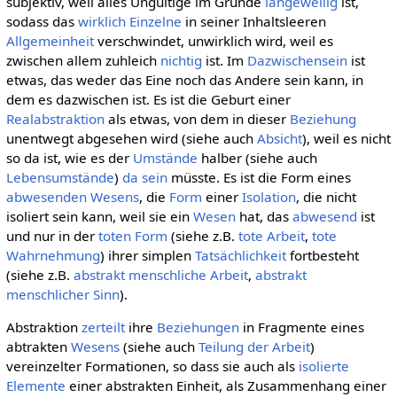
subjektiv, weil alles Ungültige im Grunde
langeweilig
ist,
sodass das
wirklich
Einzelne
in seiner Inhaltsleeren
Allgemeinheit
verschwindet, unwirklich wird, weil es
zwischen allem zuhleich
nichtig
ist. Im
Dazwischensein
ist
etwas, das weder das Eine noch das Andere sein kann, in
dem es dazwischen ist. Es ist die Geburt einer
Realabstraktion
als etwas, von dem in dieser
Beziehung
unentwegt abgesehen wird (siehe auch
Absicht
), weil es nicht
so da ist, wie es der
Umstände
halber (siehe auch
Lebensumstände
)
da sein
müsste. Es ist die Form eines
abwesenden
Wesens
, die
Form
einer
Isolation
, die nicht
isoliert sein kann, weil sie ein
Wesen
hat, das
abwesend
ist
und nur in der
toten
Form
(siehe z.B.
tote Arbeit
,
tote
Wahrnehmung
) ihrer simplen
Tatsächlichkeit
fortbesteht
(siehe z.B.
abstrakt menschliche Arbeit
,
abstrakt
menschlicher Sinn
).
Abstraktion
zerteilt
ihre
Beziehungen
in Fragmente eines
abtrakten
Wesens
(siehe auch
Teilung der Arbeit
)
vereinzelter Formationen, so dass sie auch als
isolierte
Elemente
einer abstrakten Einheit, als Zusammenhang einer