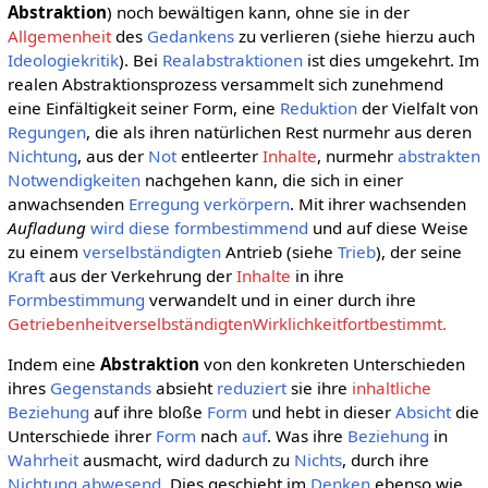
Abstraktion
) noch bewältigen kann, ohne sie in der
Allgemenheit
des
Gedankens
zu verlieren (siehe hierzu auch
Ideologiekritik
). Bei
Realabstraktionen
ist dies umgekehrt. Im
realen Abstraktionsprozess versammelt sich zunehmend
eine Einfältigkeit seiner Form, eine
Reduktion
der Vielfalt von
Regungen
, die als ihren natürlichen Rest nurmehr aus deren
Nichtung
, aus der
Not
entleerter
Inhalte
, nurmehr
abstrakten
Notwendigkeiten
nachgehen kann, die sich in einer
anwachsenden
Erregung
verkörpern
. Mit ihrer wachsenden
Aufladung
wird diese formbestimmend
und auf diese Weise
zu einem
verselbständigten
Antrieb (siehe
Trieb
), der seine
Kraft
aus der Verkehrung der
Inhalte
in ihre
Formbestimmung
verwandelt und in einer durch ihre
GetriebenheitverselbständigtenWirklichkeitfortbestimmt.
Indem eine
Abstraktion
von den konkreten Unterschieden
ihres
Gegenstands
absieht
reduziert
sie ihre
inhaltliche
Beziehung
auf ihre bloße
Form
und hebt in dieser
Absicht
die
Unterschiede ihrer
Form
nach
auf
. Was ihre
Beziehung
in
Wahrheit
ausmacht, wird dadurch zu
Nichts
, durch ihre
Nichtung
abwesend
. Dies geschieht im
Denken
ebenso wie