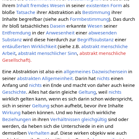
ihrem
Inhalt
fremdes
Wesen
in seiner
existenten
Form
als
bloße
Tatsache
ihrer Abstraktion als
Bestimmung
ihrer
Inhalte begreifbar (siehe auch
Formbestimmung
). Das durch
ihr bloß tatsächliches
Dasein
erkannte
Wesen
seiner
Entfremdung
in der
Anwesenheit
einer
abwesenden
Substanz
wird diese hierdurch zur
Begriffssubstanz
einer
entäußerten
Wirklichkeit
(siehe z.B.
abstrakt menschliche
Arbeit
,
abstrakt menschlicher Sinn
,
abstrakt menschliche
Gesellschaft).
Eine Abstraktion ist also ein
allgemeines
Dazwischensein
in
seiner
abstrakten Allgemeinheit.
Darin hat
nichts
einen
Anfang und
nichts
ein Ende und macht von daher auch keine
Geschichte
. Alles hat darin gleiche
Geltung
, weil
nichts
wirklich gelten kann, wenn es sich darin schon widerspricht,
sich in seiner
Geltung
schon aufhebt, bevor ihre Inhalte
Wirkung
haben können. Und wo hierdurch wirkliche
Beziehungen
in ihren
Verhältnissen
gleichgültig
sind oder
werden, da heben sich die Unterschiede in ein und
demselben
Verhalten
auf. Diese wirken objekiv wie auch