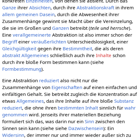
konkreten
Einzelheiten
, von denen sie absieht. Durch das
Ganze
ihrer
Absichten
, durch ihre
Abstraktionskraft
in ihrem
allem gemeinen
Dasein
, durch die Abwesenheit ihrer
Zusammenhänge gewinnt sie Macht über die Vereinzelung,
die sie im Großen und
Ganzen
betreibt (
teile und herrsche
).
Eine
verallgemeinerte
Abstraktion ist also immer schon der
Begriff
einer
veräußerlichten
Unterschiedslosigkeit, einer
Gleichgültigkeit
gegen ihre
Bestimmtheit
, die als deren
abstrakt Allgemeines
schließlich auch ihre
Inhalte
schon
durch ihre bloße Form bestimmen kann (siehe
Formbestimmung
).
Eine Abstraktion
reduziert
also nicht nur die
Zusammenhänge von
Eigenschaften
auf einen einfachen und
einfältigen Gehalt. Sie betreibt zugleich die Konzentration auf
etwas
Allgemeines
, das ihre Inhalte auf ihre bloße
Substanz
reduziert
, die ohne ihren
bestimmten
Inhalt
sinnlich für
wahr
genommen
wird. Jenseits ihrer materiellen Beziehung
formuliert sich das, was darin nur ein
Sinn
zwischen den
Sinnen sein kann (siehe siehe
Dazwischensein
): Ein
Widersinn
, der immer nur und immer wieder außer sich zu