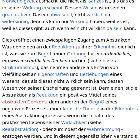
Notwendigkeit
ausmacht, die nicht als
Ganzes
ist, als das es
in seiner
Wirkung
erscheint
. Dessen
Wesen
ist in seinem
quantitativen
Dasein
abwesend
, nicht
wirklich
da,
widersinnig
, denn es kann nur
Wirkung
haben, weil es ist,
weil es dieses gibt, auch wenn es nicht wirklich
da sein
kann.
Dies eröffnet einen zwiespältigen Zugang zum Abstrakten.
Was den einen an der
Reduktion
zu ihrer
Erkenntnis
dienlich
ist, was sie zum
Begriff
einer
Ordnung
für ein
ordentliches
,
ein
wissenschaftliches Denken
machen (siehe hierzu
Strukturalismus
), das nehmen andere als Entzug von
Vielfältigkeit an
Eigenschaften
und
Beziehungen
eines
Wesens, das als dieses nicht wirklich sein kann, dessen
Wesen von seiner Erscheinung getrennt ist. Dem einen ist die
Abstraktion als
Reduktion
ein positives Mittel seines
abstrakten Denkens
, dem anderen der
Begriff
eines
negativen Prozesses, einer
kritische Theorie
in der
Erkenntnis
eines Abstraktionsprozesses, worin die Inhalte des
praktischen Lebens seiner
Wirklichkeit
(siehe
Realabstraktion
) - oder zumindest der
Wahrnehmung
-
entzogen werden. Und in diesem gegensätzlichen Verständis