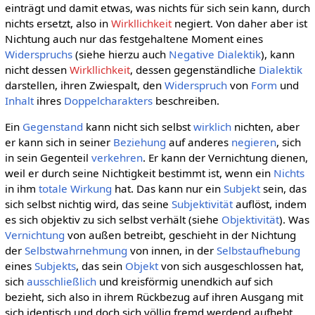
einträgt und damit etwas, was nichts für sich sein kann, durch
nichts ersetzt, also in
Wirkllichkeit
negiert. Von daher aber ist
Nichtung auch nur das festgehaltene Moment eines
Widerspruchs
(siehe hierzu auch
Negative Dialektik
), kann
nicht dessen
Wirkllichkeit
, dessen gegenständliche
Dialektik
darstellen, ihren Zwiespalt, den
Widerspruch
von
Form
und
Inhalt
ihres
Doppelcharakters
beschreiben.
Ein
Gegenstand
kann nicht sich selbst
wirklich
nichten, aber
er kann sich in seiner
Beziehung
auf anderes
negieren
, sich
in sein Gegenteil
verkehren
. Er kann der Vernichtung dienen,
weil er durch seine Nichtigkeit bestimmt ist, wenn ein
Nichts
in ihm
totale
Wirkung
hat. Das kann nur ein
Subjekt
sein, das
sich selbst nichtig wird, das seine
Subjektivität
auflöst, indem
es sich objektiv zu sich selbst verhält (siehe
Objektivität
). Was
Vernichtung
von außen betreibt, geschieht in der Nichtung
der
Selbstwahrnehmung
von innen, in der
Selbstaufhebung
eines
Subjekts
, das sein
Objekt
von sich ausgeschlossen hat,
sich
ausschließlich
und kreisförmig unendkich auf sich
bezieht, sich also in ihrem Rückbezug auf ihren Ausgang mit
sich identisch und doch sich völlig fremd werdend aufhebt,