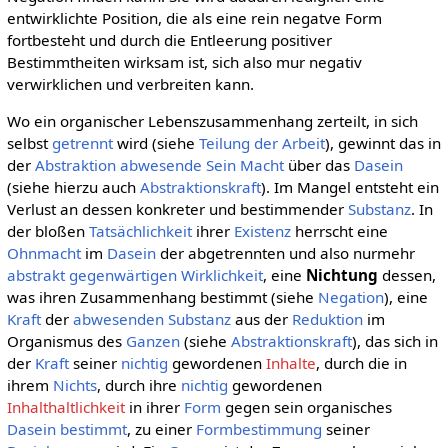
entwirklichte Position, die als eine rein negatve Form
fortbesteht und durch die Entleerung positiver
Bestimmtheiten wirksam ist, sich also mur negativ
verwirklichen und verbreiten kann.
Wo ein organischer Lebenszusammenhang zerteilt, in sich
selbst
getrennt
wird (siehe
Teilung der Arbeit
), gewinnt das in
der
Abstraktion
abwesende
Sein
Macht
über das
Dasein
(siehe hierzu auch
Abstraktionskraft
). Im Mangel entsteht ein
Verlust an dessen konkreter und bestimmender
Substanz
. In
der bloßen
Tatsächlichkeit
ihrer
Existenz
herrscht eine
Ohnmacht
im
Dasein
der abgetrennten und also nurmehr
abstrakt
gegenwärtigen
Wirklichkeit
, eine
Nichtung
dessen,
was ihren Zusammenhang bestimmt (siehe
Negation
), eine
Kraft
der
abwesenden
Substanz
aus der
Reduktion
im
Organismus des
Ganzen
(siehe
Abstraktionskraft
), das sich in
der
Kraft
seiner
nichtig
gewordenen
Inhalte
, durch die in
ihrem
Nichts
, durch ihre
nichtig
gewordenen
Inhalthaltlichkeit
in ihrer
Form
gegen sein organisches
Dasein
bestimmt
, zu einer
Formbestimmung
seiner