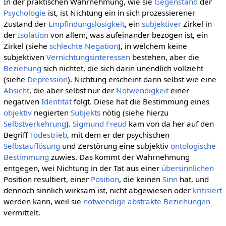
In der praktischen Wahrnehmung, wie sie
Gegenstand
der
Psychologie
ist, ist Nichtung ein in sich prozessierener
Zustand der
Empfindungslosigkeit
, ein
subjektiver
Zirkel in
der
Isolation
von allem, was aufeinander bezogen ist, ein
Zirkel (siehe
schlechte Negation
), in welchem keine
subjektiven
Vernichtungsinteressen
bestehen, aber die
Beziehung
sich nichtet, die sich darin unendlich vollzieht
(siehe
Depression
). Nichtung erscheint dann selbst wie eine
Absicht
, die aber selbst nur der
Notwendigkeit
einer
negativen
Identität
folgt. Diese hat die Bestimmung eines
objektiv
negierten
Subjekts
nötig (siehe hierzu
Selbstverkehrung
).
Sigmund Freud
kam von da her auf den
Begriff
Todestrieb
, mit dem er der psychischen
Selbstauflösung
und Zerstörung eine subjektiv
ontologische
Bestimmung
zuwies. Das kommt der Wahrnehmung
entgegen, wei Nichtung in der Tat aus einer
übersinnlichen
Position resultiert, einer
Position
, die keinen
Sinn
hat, und
dennoch sinnlich wirksam ist, nicht abgewiesen oder
kritisiert
werden kann, weil sie
notwendige
abstrakte
Beziehungen
vermittelt.