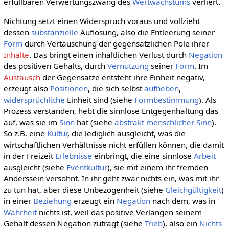
erfüllbaren Verwertungszwang des
Wertwachstums
verliert.
Nichtung setzt einen Widerspruch voraus und vollzieht
dessen
substanzielle
Auflösung, also die Entleerung seiner
Form
durch Vertauschung der gegensätzlichen Pole ihrer
Inhalte
. Das bringt einen inhaltlichen Verlust durch
Negation
des positiven Gehalts, durch
Vernutzung
seiner
Form
. Im
Austausch
der Gegensätze entsteht ihre Einheit negativ,
erzeugt also
Positionen
, die sich selbst
aufheben
,
widersprüchliche
Einheit sind (siehe
Formbestimmung
). Als
Prozess verstanden, hebt die sinnlose Entgegenhaltung das
auf, was sie im
Sinn
hat (siehe
abstrakt menschlicher Sinn
).
So z.B. eine
Kultur
, die lediglich ausgleicht, was die
wirtschaftlichen Verhältnisse nicht erfüllen können, die damit
in der Freizeit
Erlebnisse
einbringt, die eine sinnlose
Arbeit
ausgleicht (siehe
Eventkultur
), sie mit einem ihr fremden
Anderssein versöhnt. In ihr geht zwar nichts ein, was mit ihr
zu tun hat, aber diese Unbezogenheit (siehe
Gleichgültigkeit
)
in einer
Beziehung
erzeugt ein
Negation
nach dem, was in
Wahrheit
nichts ist, weil das positive Verlangen seinem
Gehalt dessen Negation zuträgt (siehe
Trieb
), also ein
Nichts