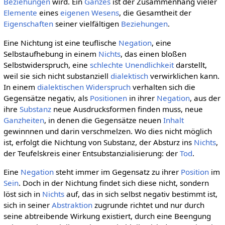
Beziehungen
wird. Ein
Ganzes
ist der Zusammenhang vieler
Elemente
eines
eigenen
Wesens
, die Gesamtheit der
Eigenschaften
seiner vielfältigen
Beziehungen
.
Eine Nichtung ist eine teuflische
Negation
, eine
Selbstaufhebung in einem
Nichts
, das einen bloßen
Selbstwiderspruch, eine
schlechte Unendlichkeit
darstellt,
weil sie sich nicht substanziell
dialektisch
verwirklichen kann.
In einem
dialektischen
Widerspruch
verhalten sich die
Gegensätze negativ, als
Positionen
in ihrer
Negation
, aus der
ihre
Substanz
neue Ausdrucksformen finden muss, neue
Ganzheiten
, in denen die Gegensätze neuen
Inhalt
gewinnnen und darin verschmelzen. Wo dies nicht möglich
ist, erfolgt die Nichtung von Substanz, der Absturz ins
Nichts
,
der Teufelskreis einer Entsubstanzialisierung: der
Tod
.
Eine
Negation
steht immer im Gegensatz zu ihrer
Position
im
Sein
. Doch in der Nichtung findet sich diese nicht, sondern
löst sich in
Nichts
auf, das in sich selbst negativ bestimmt ist,
sich in seiner
Abstraktion
zugrunde richtet und nur durch
seine abtreibende Wirkung existiert, durch eine Beengung