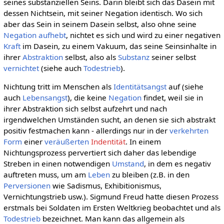
seines substanziellen Seins. Darin bleibt sich das Dasein mit
dessen Nichtsein, mit seiner Negation identisch. Wo sich
aber das Sein in seinem Dasein selbst, also ohne seine
Negation
aufhebt
, nichtet es sich und wird zu einer negativen
Kraft
im Dasein, zu einem Vakuum, das seine Seinsinhalte in
ihrer
Abstraktion
selbst, also als
Substanz
seiner selbst
vernichtet
(siehe auch
Todestrieb
).
Nichtung tritt im Menschen als
Identitätsangst
auf (siehe
auch
Lebensangst
), die keine
Negation
findet, weil sie in
ihrer Abstraktion sich selbst aufzehrt und nach
irgendwelchen Umständen sucht, an denen sie sich abstrakt
positiv festmachen kann - allerdings nur in der
verkehrten
Form
einer
veräußerten
Indentität
. In einem
Nichtungsprozess pervertiert sich daher das lebendige
Streben in einen notwendigen
Umstand
, in dem es negativ
auftreten muss, um am
Leben
zu bleiben (z.B. in den
Perversionen
wie Sadismus, Exhibitionismus,
Vernichtungstrieb usw.). Sigmund Freud hatte diesen Prozess
erstmals bei Soldaten im Ersten Weltkrieg beobachtet und als
Todestrieb
bezeichnet. Man kann das allgemein als