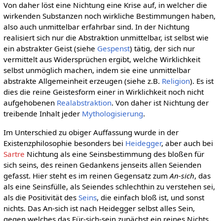
Von daher löst eine Nichtung eine Krise auf, in welcher die
wirkenden Substanzen noch wirkliche Bestimmungen haben,
also auch unmittelbar erfahrbar sind. In der Nichtung
realisiert sich nur die Abstraktion unmittelbar, ist selbst wie
ein abstrakter Geist (siehe
Gespenst
) tätig, der sich nur
vermittelt aus Widersprüchen ergibt, welche Wirklichkeit
selbst unmöglich machen, indem sie eine unmittelbar
abstrakte Allgemeinheit erzeugen (siehe z.B.
Religion
). Es ist
dies die reine Geistesform einer in Wirklichkeit noch nicht
aufgehobenen
Realabstraktion
. Von daher ist Nichtung der
treibende Inhalt jeder
Mythologisierung
.
Im Unterschied zu obiger Auffassung wurde in der
Existenzphilosophie besonders bei
Heidegger
, aber auch bei
Sartre
Nichtung als eine Seinsbestimmung des bloßen für
sich seins, des reinen Gedankens jenseits allen Seienden
gefasst. Hier steht es im reinen Gegensatz zum
An-sich
, das
als eine Seinsfülle, als Seiendes schlechthin zu verstehen sei,
als die Positivität des
Seins
, die einfach bloß ist, und sonst
nichts. Das An-sich ist nach Heidegger selbst alles Sein,
gegen welches das Für-sich-sein zunächst ein reines Nichts