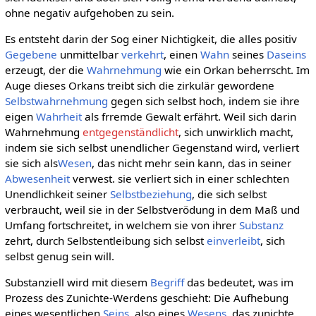
ohne negativ aufgehoben zu sein.
Es entsteht darin der Sog einer Nichtigkeit, die alles positiv
Gegebene
unmittelbar
verkehrt
, einen
Wahn
seines
Daseins
erzeugt, der die
Wahrnehmung
wie ein Orkan beherrscht. Im
Auge dieses Orkans treibt sich die zirkulär gewordene
Selbstwahrnehmung
gegen sich selbst hoch, indem sie ihre
eigen
Wahrheit
als frremde Gewalt erfährt. Weil sich darin
Wahrnehmung
entgegenständlicht
, sich unwirklich macht,
indem sie sich selbst unendlicher Gegenstand wird, verliert
sie sich als
Wesen
, das nicht mehr sein kann, das in seiner
Abwesenheit
verwest. sie verliert sich in einer schlechten
Unendlichkeit seiner
Selbstbeziehung
, die sich selbst
verbraucht, weil sie in der Selbstverödung in dem Maß und
Umfang fortschreitet, in welchem sie von ihrer
Substanz
zehrt, durch Selbstentleibung sich selbst
einverleibt
, sich
selbst genug sein will.
Substanziell wird mit diesem
Begriff
das bedeutet, was im
Prozess des Zunichte-Werdens geschieht: Die Aufhebung
eines wesentlichen
Seins
, also eines
Wesens
, das zunichte