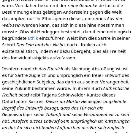
wäre. Von daher bekommt der
reine Gedanke
de facto die
Bestimmung eines geistigen Andersseins gegen die Welt,
das implizit nur ihr Ethos gegen dieses, ein reines
Aus-der-
Welt-sein
werden kann, das sich in diese hineinbestimmen
müsste. Obwohl Heidegger bestreitet, damit eine ontologisch
begründete
Ethik
einzuführen, weist ihm dies Sartre in seiner
Schrift
Das Sein und das Nichts
nach - freilich auch
existenzialistisch, indem er dazu übergeht, dies als Freiheit
des Individualsubjekts aufzufassen.
Insofern nämlich das
Für-sich
als Nichtung Abstoßung ist, ist
es für Sartre zugleich und ursprünglich ein freier Entwurf des
geschicjhtlichen Subjekts, das darin aus seiner Verangenheit
seine Zukunft bestimmen würde. In ihrem Buch
Authentische
Freiheit
beschreibt Tatjana Schönwälder-Kuntze dieses
Dafürhalten Sartres:
Dieser an Martin Heidegger angelehnte
Begriff des Entwurfs besagt, dass das Für-sich als
Gegenwärtiges seine Zukunft und seine Vergangenheit zu sein
hat. Insofern dieses Entwurf-Sein ursprünglich ist, entspringen
im das An-sich nichtenden Auftauchen des Für-sich zugleich