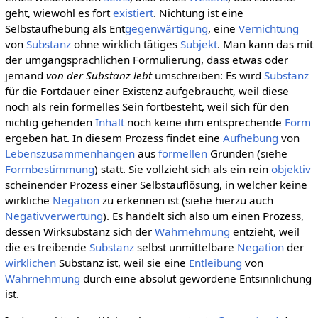
geht, wiewohl es fort
existiert
. Nichtung ist eine
Selbstaufhebung als Ent
gegenwärtigung
, eine
Vernichtung
von
Substanz
ohne wirklich tätiges
Subjekt
. Man kann das mit
der umgangsprachlichen Formulierung, dass etwas oder
jemand
von der Substanz lebt
umschreiben: Es wird
Substanz
für die Fortdauer einer Existenz aufgebraucht, weil diese
noch als rein formelles Sein fortbesteht, weil sich für den
nichtig gehenden
Inhalt
noch keine ihm entsprechende
Form
ergeben hat. In diesem Prozess findet eine
Aufhebung
von
Lebenszusammenhängen
aus
formellen
Gründen (siehe
Formbestimmung
) statt. Sie vollzieht sich als ein rein
objektiv
scheinender Prozess einer Selbstauflösung, in welcher keine
wirkliche
Negation
zu erkennen ist (siehe hierzu auch
Negativverwertung
). Es handelt sich also um einen Prozess,
dessen Wirksubstanz sich der
Wahrnehmung
entzieht, weil
die es treibende
Substanz
selbst unmittelbare
Negation
der
wirklichen
Substanz ist, weil sie eine
Entleibung
von
Wahrnehmung
durch eine absolut gewordene Entsinnlichung
ist.