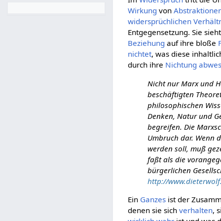
Wirkung
von
Abstraktione
widersprüchlichen
Verhält
Entgegensetzung. Sie sieh
Beziehung
auf ihre bloße
nichtet
, was diese inhaltl
durch ihre
Nichtung
abwe
Nicht nur Marx und H
beschäftigten Theore
philosophischen Wisse
Denken, Natur und Ge
begreifen. Die Marxs
Umbruch dar. Wenn di
werden soll, muß geze
faßt als die vorangeg
bürgerlichen Gesellsc
http://www.dieterwolf
Ein
Ganzes
ist der Zusamm
denen sie sich
verhalten
, 
wirklich
wahr
ist und was 