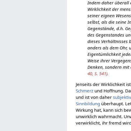
Indem daher überall e
Wirklichkeit der mens
seiner eignen Wesens
selbst, als die seine
Gegenstände, d.h. Geg
des Gegenstandes und
dieses Verhältnisses
anders als dem Ohr, u
Eigentümlichkeit jede
Weise ihrer Vergegens
Denken, sondern mit 
40, S. 541).
Jenseits der Wirklichkeit i
Schmerz
und Hoffnung. Dar
und ist von daher
subjekti
Sinnbildung
überhaupt. Letz
Wirkung hat, kann sich be
unwirklich wahrmacht. Unw
verwirklicht, ihr fremd wi