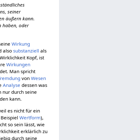
nständliches
ns, seiner
ben äußern kann.
ch haben, oder
seine
Wirkung
d also
substanziell
als
Wirklichkeit Kopf, ist
ihre
Wirkungen
det. Man spricht
fremdung
von
Wesen
ne
Analyse
dessen was
ch nur durch seine
den kann.
il es nicht für ein
 Beispiel
Wertform
),
icht so sein lässt, wie
klichkeit erklärlich zu
liebig durch seine