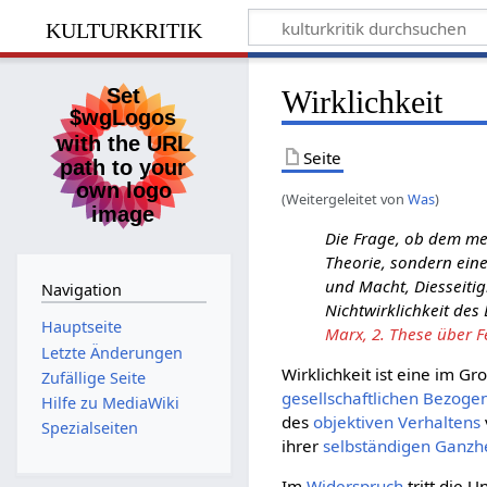
kulturkritik
Wirklichkeit
Seite
(Weitergeleitet von
Was
)
Die Frage, ob dem me
Theorie, sondern eine
und Macht, Diesseitig
Navigation
Nichtwirklichkeit des 
Hauptseite
Marx, 2. These über F
Letzte Änderungen
Wirklichkeit ist eine im G
Zufällige Seite
gesellschaftlichen
Bezogen
Hilfe zu MediaWiki
des
objektiven
Verhaltens
Spezialseiten
ihrer
selbständigen
Ganzhe
Im
Widerspruch
tritt die 