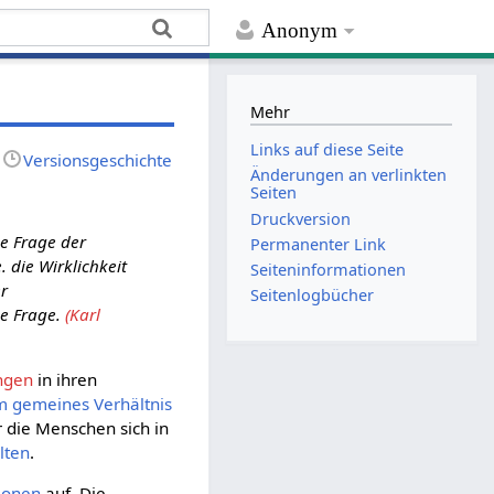
Anonym
Mehr
Links auf diese Seite
Versionsgeschichte
Änderungen an verlinkten
Seiten
Druckversion
e Frage der
Permanenter Link
 die Wirklichkeit
Seiten­­informationen
er
Seitenlogbücher
che Frage.
(Karl
ngen
in ihren
m gemeines
Verhältnis
ür die Menschen sich in
lten
.
tionen
auf. Die