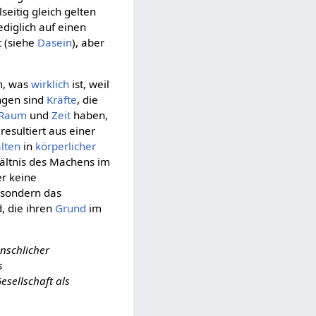
seitig gleich gelten
ediglich auf einen
t (siehe
Dasein
), aber
m, was
wirklich
ist, weil
ngen sind
Kräfte
, die
Raum
und
Zeit
haben,
resultiert aus einer
lten
in
körperlicher
rhältnis des Machens im
er keine
, sondern das
, die ihren
Grund
im
nschlicher
s
esellschaft als