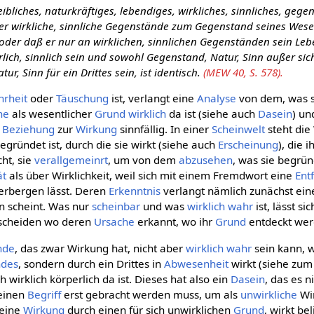
ibliches, naturkräftiges, lebendiges, wirkliches, sinnliches, gege
 er wirkliche, sinnliche Gegenstände zum Gegenstand seines Wese
der daß er nur an wirklichen, sinnlichen Gegenständen sein Le
lich, sinnlich sein und sowohl Gegenstand, Natur, Sinn außer si
ur, Sinn für ein Drittes sein, ist identisch.
(MEW 40, S. 578).
rheit
oder
Täuschung
ist, verlangt eine
Analyse
von dem, was 
he
als wesentlicher
Grund
wirklich
da ist (siehe auch
Dasein
) un
e
Beziehung
zur
Wirkung
sinnfällig. In einer
Scheinwelt
steht die 
egründet ist, durch die sie wirkt (siehe auch
Erscheinung
), die 
ht, sie
verallgemeinrt
, um von dem
abzusehen
, was sie begrün
ät
als über Wirklichkeit, weil sich mit einem Fremdwort eine
Ent
verbergen lässt. Deren
Erkenntnis
verlangt nämlich zunächst ei
n scheint. Was nur
scheinbar
und was
wirklich
wahr
ist, lässt si
scheiden wo deren
Ursache
erkannt, wo ihr
Grund
entdeckt wer
nde
, das zwar Wirkung hat, nicht aber
wirklich
wahr
sein kann, we
des
, sondern durch ein Drittes in
Abwesenheit
wirkt (siehe zum
 wirklich körperlich da ist. Dieses hat also ein
Dasein
, das es n
seinen
Begriff
erst gebracht werden muss, um als
unwirkliche
Wir
deine
Wirkung
durch einen für sich unwirklichen
Grund
, wirkt be