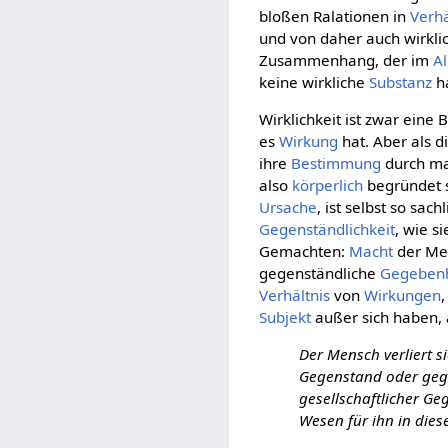
bloßen Ralationen in
Verhä
und von daher auch wirkli
Zusammenhang, der im
A
keine wirkliche
Substanz
ha
Wirklichkeit ist zwar eine
es
Wirkung
hat. Aber als 
ihre
Bestimmung
durch mat
also
körperlich
begründet si
Ursache
, ist selbst so sac
Gegenständlichkeit
, wie si
Gemachten:
Macht
der Me
gegenständliche
Gegebenh
Verhältnis
von
Wirkungen
Subjekt
außer sich haben, 
Der Mensch verliert 
Gegenstand oder gege
gesellschaftlicher Ge
Wesen für ihn in die