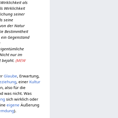
Wirklichkeit als
s Wirklichkeit
lichung seiner
ls seine
 von der Natur
ie Bestimmtheit
d ein Gegenstand
e
 eigentümliche
 Nicht nur im
t bejaht.
(MEW
er
Glaube
, Erwartung,
eziehung
, einer
Kultur
, also für die
nd was nicht. Was
ung
sich wirklich oder
eine
eigene
Äußerung
remdung
).