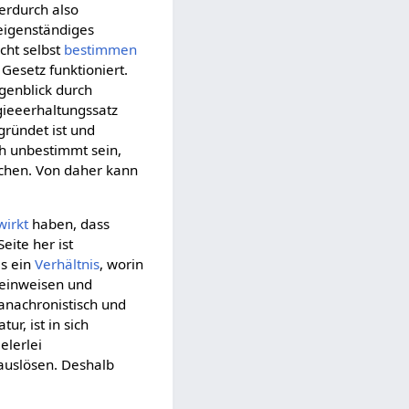
erdurch also
 eigenständiges
cht selbst
bestimmen
 Gesetz funktioniert.
ugenblick durch
gieeerhaltungssatz
gründet ist und
h unbestimmt sein,
chen. Von daher kann
wirkt
haben, dass
Seite her ist
ls ein
Verhältnis
, worin
 Seinweisen und
t anachronistisch und
r, ist in sich
elerlei
auslösen. Deshalb