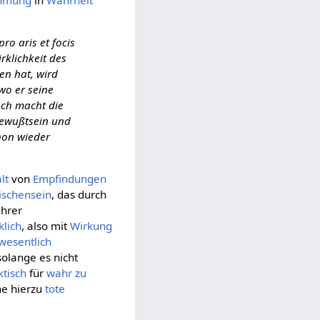
ro aris et focis
rklichkeit des
en hat, wird
wo er seine
sch macht die
tbewußtsein und
hon wieder
lt
von
Empfindungen
schensein
, das durch
ihrer
klich
, also mit
Wirkung
wesentlich
 solange es nicht
ktisch
für
wahr zu
he hierzu
tote