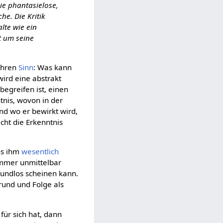
ie phantasielose,
he. Die Kritik
lte wie ein
t um seine
ihren
Sinn
: Was kann
wird eine abstrakt
 begreifen ist, einen
ntnis, wovon in der
d wo er bewirkt wird,
cht die Erkenntnis
aus ihm
wesentlich
 immer unmittelbar
grundlos scheinen kann.
und und Folge als
für sich hat, dann