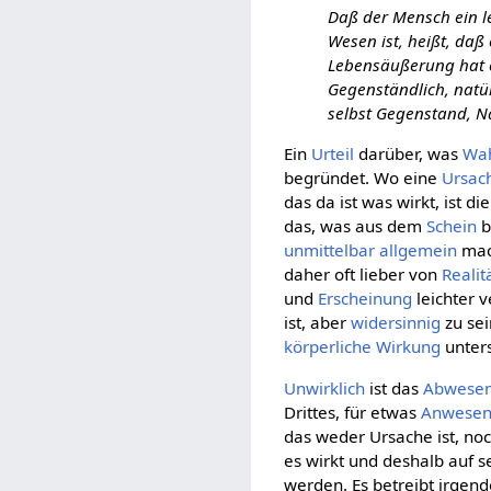
Daß der Mensch ein le
Wesen ist, heißt, daß
Lebensäußerung hat o
Gegenständlich, natür
selbst Gegenstand, Nat
Ein
Urteil
darüber, was
Wah
begründet. Wo eine
Ursac
das da ist was wirkt, ist di
das, was aus dem
Schein
b
unmittelbar
allgemein
mac
daher oft lieber von
Realit
und
Erscheinung
leichter 
ist, aber
widersinnig
zu sei
körperliche
Wirkung
unter
Unwirklich
ist das
Abwese
Drittes, für etwas
Anwesen
das weder Ursache ist, noch
es wirkt und deshalb auf 
werden. Es betreibt irgen