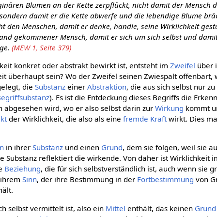
aginären Blumen an der Kette zerpflückt, nicht damit der Mensch d
, sondern damit er die Kette abwerfe und die lebendige Blume bräc
ht den Menschen, damit er denke, handle, seine Wirklichkeit gesta
stand gekommener Mensch, damit er sich um sich selbst und dami
ege.
(MEW 1, Seite 379)
hkeit konkret oder abstrakt bewirkt ist, entsteht im
Zweifel
über 
eit überhaupt sein? Wo der Zweifel seinen Zwiespalt offenbart, 
elegt, die
Substanz
einer
Abstraktion
, die aus sich selbst nur zu
egriffsubstanz
). Es ist die Entdeckung dieses Begriffs die Erken
 abgesehen wird, wo er also selbst darin zur
Wirkung
kommt un
kt
der Wirklichkeit, die also als eine
fremde Kraft
wirkt. Dies ma
n
in ihrer
Substanz
und einen
Grund
, dem sie folgen, weil sie 
e Substanz reflektiert die wirkende. Von daher ist Wirklichkeit
ne
Beziehung
, die für sich selbstverständlich ist, auch wenn sie 
n ihrem
Sinn
, der ihre Bestimmung in der
Fortbestimmung
von Gr
ält.
h selbst vermittelt ist, also ein
Mittel
enthält, das keinen
Grund