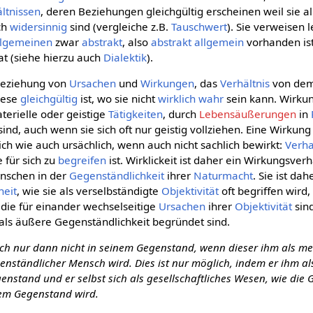
ltnissen
, deren Beziehungen gleichgültig erscheinen weil sie all
ch
widersinnig
sind (vergleiche z.B.
Tauschwert
). Sie verweisen l
llgemeinen
zwar
abstrakt
, also
abstrakt allgemein
vorhanden is
t (siehe hierzu auch
Dialektik
).
 Beziehung von
Ursachen
und
Wirkungen
, das
Verhältnis
von de
diese
gleichgültig
ist, wo sie nicht
wirklich
wahr
sein kann. Wirku
erielle oder geistige
Tätigkeiten
, durch
Lebensäußerungen
in
nd, auch wenn sie sich oft nur geistig vollziehen. Eine Wirkung 
hlich wie auch ursächlich, wenn auch nicht sachlich bewirkt:
Verha
e für sich zu
begreifen
ist. Wirklickeit ist daher ein Wirkungsve
nschen in der
Gegenständlichkeit
ihrer
Naturmacht
. Sie ist dah
eit
, wie sie als verselbständigte
Objektivität
oft begriffen wird
, die für einander wechselseitige
Ursachen
ihrer
Objektivität
sind
als äußere Gegenständlichkeit begründet sind.
sich nur dann nicht in seinem Gegenstand, wenn dieser ihm als me
nständlicher Mensch wird. Dies ist nur möglich, indem er ihm al
genstand und er selbst sich als gesellschaftliches Wesen, wie die G
sem Gegenstand wird.