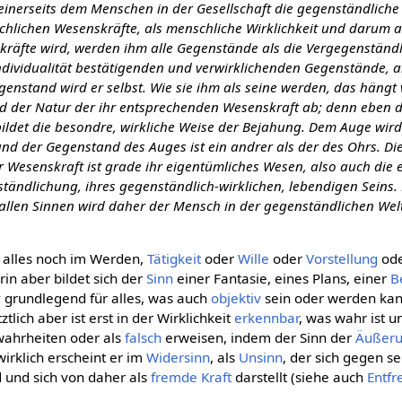
inerseits dem Menschen in der Gesellschaft die gegenständliche 
chlichen Wesenskräfte, als menschliche Wirklichkeit und darum al
kräfte wird, werden ihm alle Gegenstände als die Vergegenständ
 Individualität bestätigenden und verwirklichenden Gegenstände, a
enstand wird er selbst. Wie sie ihm als seine werden, das hängt
 der Natur der ihr entsprechenden Wesenskraft ab; denn eben d
 bildet die besondre, wirkliche Weise der Bejahung. Dem Auge wir
nd der Gegenstand des Auges ist ein andrer als der des Ohrs. Di
r Wesenskraft ist grade ihr eigentümliches Wesen, also auch die
tändlichung, ihres gegenständlich-wirklichen, lebendigen Seins.
allen Sinnen wird daher der Mensch in der gegenständlichen Wel
st alles noch im Werden,
Tätigkeit
oder
Wille
oder
Vorstellung
od
in aber bildet sich der
Sinn
einer Fantasie, eines Plans, einer
B
v
grundlegend für alles, was auch
objektiv
sein oder werden kann
tlich aber ist erst in der Wirklichkeit
erkennbar
, was wahr ist u
wahrheiten oder als
falsch
erweisen, indem der Sinn der
Äußer
irklich erscheint er im
Widersinn
, als
Unsinn
, der sich gegen s
rd und sich von daher als
fremde Kraft
darstellt (siehe auch
Entf