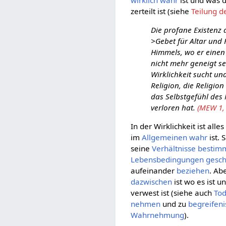
zerteilt ist (siehe
Teilung 
Die profane Existenz 
>Gebet für Altar und 
Himmels, wo er einen
nicht mehr geneigt se
Wirklichkeit sucht un
Religion, die Religio
das Selbstgefühl des
verloren hat.
(MEW 1, 
In der Wirklichkeit ist alle
im
Allgemeinen
wahr
ist. 
seine
Verhältnisse
bestim
Lebensbedingungen
gesch
aufeinander
beziehen
. Ab
dazwischen
ist wo es ist 
verwest ist (siehe auch
To
nehmen
und zu
begreifeni
Wahrnehmung
).