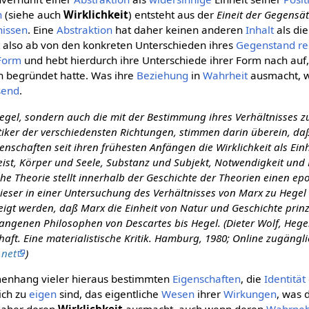
n
(siehe auch
Wirklichkeit
) entsteht aus der
Eineit der Gegensä
nissen
. Eine
Abstraktion
hat daher keinen anderen
Inhalt
als di
t also ab von den konkreten Unterschieden ihres
Gegenstand
re
Form
und hebt hierdurch ihre Unterschiede ihrer Form nach auf
ich begründet hatte. Was ihre
Beziehung
in
Wahrheit
ausmacht, w
send
.
egel, sondern auch die mit der Bestimmung ihres Verhältnisses 
tiker der verschiedensten Richtungen, stimmen darin überein, da
nschaften seit ihren frühesten Anfängen die Wirklichkeit als Ein
ist, Körper und Seele, Substanz und Subjekt, Notwendigkeit und F
che Theorie stellt innerhalb der Geschichte der Theorien einen 
eser in einer Untersuchung des Verhältnisses von Marx zu Hege
igt werden, daß Marx die Einheit von Natur und Geschichte prinz
angenen Philosophen von Descartes bis Hegel. (Dieter Wolf, Hege
haft. Eine materialistische Kritik. Hamburg, 1980; Online zugängl
.net
)
enhang vieler hieraus bestimmten
Eigenschaften
, die
Identität
sich zu
eigen
sind, das eigentliche
Wesen
ihrer
Wirkungen
, was 
daher deren
Wirklichkeit
ausmacht, auch wenn deren
Wahrne