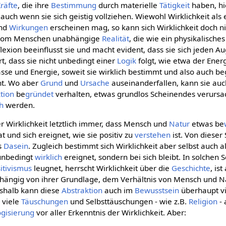
räfte
, die ihre
Bestimmung
durch materielle
Tätigkeit
haben, hi
auch wenn sie sich geistig vollziehen. Wiewohl Wirklichkeit als
nd
Wirkungen
erscheinen mag, so kann sich Wirklichkeit doch ni
, vom Menschen unabhängige
Realität
, die wie ein physikalisches
lexion beeinflusst sie und macht evident, dass sie sich jeden A
t, dass sie nicht unbedingt einer
Logik
folgt, wie etwa der Ener
asse und Energie, soweit sie wirklich bestimmt und also auch be
t. Wo aber
Grund
und
Ursache
auseinanderfallen, kann sie auc
tion
be
gründet
verhalten, etwas grundlos Scheinendes verursa
ch
werden.
er Wirklichkeit letztlich immer, dass Mensch und
Natur
etwas be
t und sich ereignet, wie sie positiv zu
verstehen
ist. Von dieser 
es
Dasein
. Zugleich bestimmt sich Wirklichkeit aber selbst auch a
 unbedingt
wirklich
ereignet, sondern bei sich bleibt. In solchen
itivismus
leugnet, herrscht Wirklichkeit über die
Geschichte
, is
bhängig von ihrer Grundlage, dem Verhältnis von Mensch und Natu
eshalb kann diese
Abstraktion
auch im
Bewusstsein
überhaupt vi
 viele
Täuschungen
und Selbsttäuschungen - wie z.B.
Religion
- 
gisierung
vor aller Erkenntnis der Wirklichkeit. Aber: