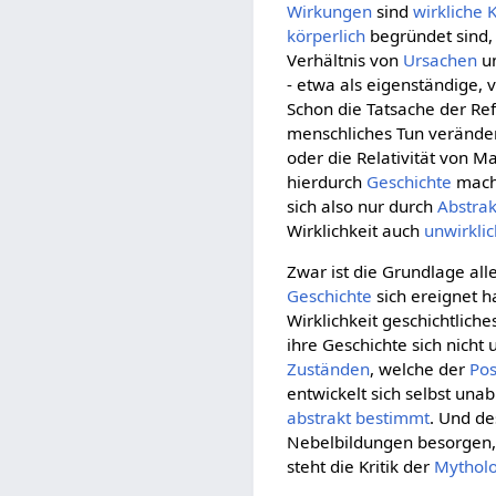
Wirkungen
sind
wirkliche
K
körperlich
begründet sind, 
Verhältnis von
Ursachen
u
- etwa als eigenständige
Schon die Tatsache der Ref
menschliches Tun veränder
oder die Relativität von M
hierdurch
Geschichte
mach
sich also nur durch
Abstrak
Wirklichkeit auch
unwirkli
Zwar ist die Grundlage all
Geschichte
sich ereignet ha
Wirklichkeit geschichtlich
ihre Geschichte sich nicht
Zuständen
, welche der
Pos
entwickelt sich selbst una
abstrakt
bestimmt
. Und d
Nebelbildungen besorgen,
steht die Kritik der
Mytholo