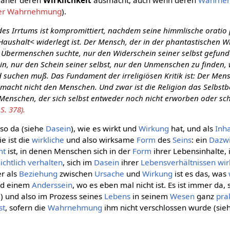
der Wahrnehmung
).
des Irrtums ist kompromittiert, nachdem seine himmlische oratio p
Haushalt< widerlegt ist. Der Mensch, der in der phantastischen Wi
 Übermenschen suchte, nur den Widerschein seiner selbst gefund
in, nur den Schein seiner selbst, nur den Unmenschen zu finden, 
d suchen muß. Das Fundament der irreligiösen Kritik ist: Der Men
n macht nicht den Menschen. Und zwar ist die Religion das Selbs
 Menschen, der sich selbst entweder noch nicht erworben oder sc
S. 378).
s so da (siehe
Dasein
), wie es wirkt und
Wirkung
hat, und als
Inha
Sie ist die
wirkliche
und also wirksame
Form
des
Seins
: ein
Dazwi
mt
ist, in denen Menschen sich in der
Form
ihrer Lebensinhalte, 
ichtlich
verhalten
, sich im
Dasein
ihrer
Lebensverhältnissen
wir
er als
Beziehung
zwischen
Ursache
und
Wirkung
ist es das, was
und einem
Anderssein
, wo es eben mal nicht ist. Es ist immer da,
d
) und also im Prozess seines
Lebens
in seinem
Wesen
ganz
pra
st
, sofern die
Wahrnehmung
ihm nicht verschlossen wurde (sie