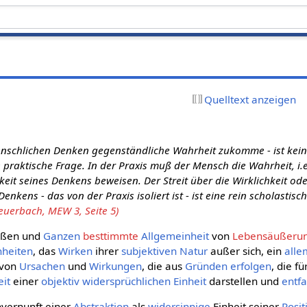
Quelltext anzeigen
nschlichen Denken gegenständliche Wahrheit zukomme - ist kein
 praktische Frage. In der Praxis muß der Mensch die Wahrheit, i.e.
keit seines Denkens beweisen. Der Streit über die Wirklichkeit od
Denkens - das von der Praxis isoliert ist - ist eine rein scholastis
euerbach, MEW 3, Seite 5)
roßen und
Ganzen
besttimmte
Allgemeinheit
von
Lebensäußeru
heiten
, das
Wirken
ihrer
subjektiven
Natur
außer sich, ein
alle
von
Ursachen
und
Wirkungen
, die aus
Gründen
erfolgen
, die f
it
einer
objektiv
widersprüchlichen
Einheit
darstellen und
entfa
Unvernunft einer
Abstraktion
als
widersinnige
Einheit seiner
Posi