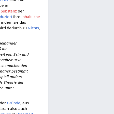
tze
in
e
Substenz
der
duziert
ihre
inhaltliche
, indem sie das
ird dadurch zu
Nichts
,
zueinander
ß die
heit von Sein und
reiheit usw.
epochemachenden
l näher bestimmt
ipiell anders
ls Theorie der
ich unter
der
Gründe
, aus
daran also auch
hmung
in
Wahrheit