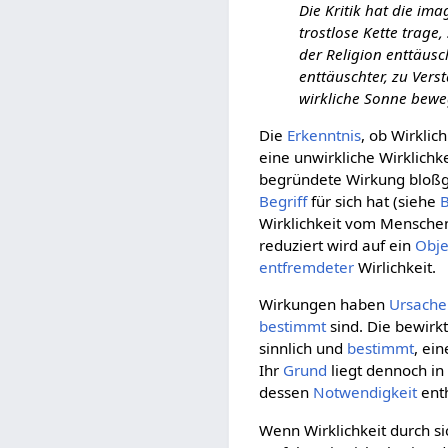
Die Kritik hat die im
trostlose Kette trage
der Religion enttäusc
enttäuschter, zu Ver
wirkliche Sonne bew
Die
Erkenntnis
, ob Wirklic
eine unwirkliche Wirklichk
begründete Wirkung bloßg
Begriff
für sich hat (siehe
B
Wirklichkeit vom Menschen
reduziert wird auf ein
Obje
entfremdeter
Wirlichkeit.
Wirkungen haben
Ursache
bestimmt
sind. Die bewirkt
sinnlich und
bestimmt
, ei
Ihr
Grund
liegt dennoch i
dessen
Notwendigkeit
enth
Wenn Wirklichkeit durch sic