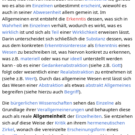
wo es also im
Einzelnen
unbestimmt
erscheint
, wiewohl es
auch in seiner
Abwesenheit
allem gemein ist. Im
Allgemeinen erst entsteht die
Erkenntis
dessen, was sich in
Wahrheit
im
Einzelnen
verhält, wodurch es wirkt, was es
wirklich
ist und sich als
Teil
einer
Wirklichkeit
erweisen lässt.
Darin unterscheidet sich schließlich die
Substanz
dessen, was
aus dem konkreten
Erkenntnisinteresse
als
Erkenntnis
eines
Wesen
zu beschreiben ist, was hiervon konkret zu erkennen,
was z.B.
materiell
oder was nur
ideell
unterstellt werden
kann - ob es einer
Gedankenabstraktion
(siehe z.B.
Gott
)
folgt oder wesentlich einer
Realabstraktion
zu entnehmen ist
(siehe z.B.
Wert
). Durch das allgemeine Wesen erst lässt sich
das Wesen einer
Abstraktion
als etwas
abstrakt Allgemeines
begreifen (siehe hierzu auch
Begriff
).
Die
bürgerlichen Wissenschaften
sehen das
Einzelne
als
Grundlage ihrer
Verallgemeinerungen
und behaupten diese
auch als reale
Allgemeinheit
der
Einzelheiten
. Sie entziehen
sich auf diese Weise der
Kritik
an ihrem
hermeneutischen
Zirkel
, wonach die vereinzelte
Erscheinungsform
eines