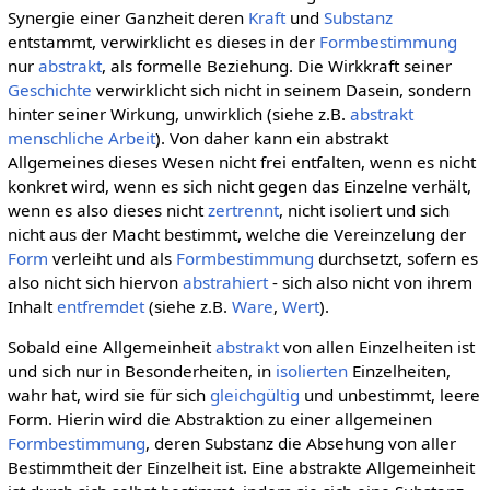
Synergie einer Ganzheit deren
Kraft
und
Substanz
entstammt, verwirklicht es dieses in der
Formbestimmung
nur
abstrakt
, als formelle Beziehung. Die Wirkkraft seiner
Geschichte
verwirklicht sich nicht in seinem Dasein, sondern
hinter seiner Wirkung, unwirklich (siehe z.B.
abstrakt
menschliche Arbeit
). Von daher kann ein abstrakt
Allgemeines dieses Wesen nicht frei entfalten, wenn es nicht
konkret wird, wenn es sich nicht gegen das Einzelne verhält,
wenn es also dieses nicht
zertrennt
, nicht isoliert und sich
nicht aus der Macht bestimmt, welche die Vereinzelung der
Form
verleiht und als
Formbestimmung
durchsetzt, sofern es
also nicht sich hiervon
abstrahiert
- sich also nicht von ihrem
Inhalt
entfremdet
(siehe z.B.
Ware
,
Wert
).
Sobald eine Allgemeinheit
abstrakt
von allen Einzelheiten ist
und sich nur in Besonderheiten, in
isolierten
Einzelheiten,
wahr hat, wird sie für sich
gleichgültig
und unbestimmt, leere
Form. Hierin wird die Abstraktion zu einer allgemeinen
Formbestimmung
, deren Substanz die Absehung von aller
Bestimmtheit der Einzelheit ist. Eine abstrakte Allgemeinheit