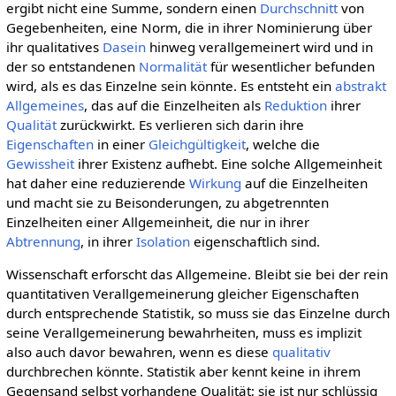
ergibt nicht eine Summe, sondern einen
Durchschnitt
von
Gegebenheiten, eine Norm, die in ihrer Nominierung über
ihr qualitatives
Dasein
hinweg verallgemeinert wird und in
der so entstandenen
Normalität
für wesentlicher befunden
wird, als es das Einzelne sein könnte. Es entsteht ein
abstrakt
Allgemeines
, das auf die Einzelheiten als
Reduktion
ihrer
Qualität
zurückwirkt. Es verlieren sich darin ihre
Eigenschaften
in einer
Gleichgültigkeit
, welche die
Gewissheit
ihrer Existenz aufhebt. Eine solche Allgemeinheit
hat daher eine reduzierende
Wirkung
auf die Einzelheiten
und macht sie zu Beisonderungen, zu abgetrennten
Einzelheiten einer Allgemeinheit, die nur in ihrer
Abtrennung
, in ihrer
Isolation
eigenschaftlich sind.
Wissenschaft erforscht das Allgemeine. Bleibt sie bei der rein
quantitativen Verallgemeinerung gleicher Eigenschaften
durch entsprechende Statistik, so muss sie das Einzelne durch
seine Verallgemeinerung bewahrheiten, muss es implizit
also auch davor bewahren, wenn es diese
qualitativ
durchbrechen könnte. Statistik aber kennt keine in ihrem
Gegensand selbst vorhandene Qualität; sie ist nur schlüssig