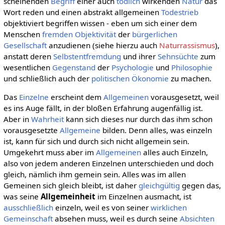
scheinenden
Begriff
einer auch
tödlich
wirkenden
Natur
das
Wort reden und einen abstrakt allgemeinen
Todestrieb
objektiviert begriffen wissen - eben um sich einer dem
Menschen
fremden
Objektivität
der
bürgerlichen
Gesellschaft
anzudienen (siehe hierzu auch
Naturrassismus
),
anstatt deren
Selbstentfremdung
und ihrer
Sehnsüchte
zum
wesentlichen
Gegenstand
der
Psychologie
und
Philosophie
und schließlich auch der
politischen Ökonomie
zu machen.
Das
Einzelne
erscheint dem
Allgemeinen
vorausgesetzt, weil
es ins Auge fällt, in der bloßen Erfahrung augenfällig ist.
Aber in
Wahrheit
kann sich dieses nur durch das ihm schon
vorausgesetzte
Allgemeine
bilden. Denn alles, was einzeln
ist, kann für sich und durch sich nicht allgemein sein.
Umgekehrt muss aber im
Allgemeinen
alles auch Einzeln,
also von jedem anderen Einzelnen unterschieden und doch
gleich, nämlich ihm gemein sein. Alles was im allen
Gemeinen sich gleich bleibt, ist daher
gleichgültig
gegen das,
was seine
Allgemeinheit
im Einzelnen ausmacht, ist
ausschließlich
einzeln, weil es von seiner
wirklichen
Gemeinschaft
absehen muss, weil es durch seine
Absichten