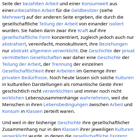
Seite der
bezahlten Arbeit
und einer
Konsumwelt
aus
einer
unbezahlten Arbeit
für die
Geldbesitzer
(siehe
Mehrwert
) auf der anderen Seite ergeben, die durch die
gesellschaftliche
Teilung der Arbeit
von einander
isoliert
wurden. Sie haben darin zwar ihre
Kraft
auf ihre
gesellschaftliche
Form
konzentriert, zugleich jedoch auch nur
abstrahiert
, vereinfacht, monokultiviert, ihre
Beziehungen
nur
abstrakt allgemein
verwirklicht
. Die
Geschichte
der
privat
vermittelten
Gesellschaften
war daher eine
Geschichte
der
Teilung der Arbeit
, der
Trennung
der einzelnen
Gesellschaftlichkeit
ihrer
Arbeiten
im Gemenge ihrer
privaten
Bedürfnisse
. Noch heute lassen sich solche
Kulturen
in kulturellen Darstellungen als romantische Geste ihrer
geschichtlich nicht
verwirklichten
und immer noch nicht
wirklichen
Lebenszusammenhänge
wahrnehmen
, weil die
Menschen in ihren
Lebensbedingungen
zwischen
Arbeit
und
Konsum
in
Klassen
zerteilt waren.
Und weil in der bisherige
Geschichte
ihre gesellschaftlicher
Zusammenhang nur in den
Klassen
ihrer jeweiligen
Kulturen
verwirklicht
wurde, in denen die
gesellschaftliche
Existenz