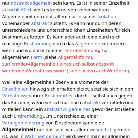
nur
abstrakt allgemein
sein kann. Es ist in seiner Einzelheit
ausschließlich
weil es konkret von seiner wahren
Allgemeinheit getrennt, allem nur in seiner
Isolation
voneinander
abstrakt
zusteht. Es kann nur durch deren
unterschiedene und unterschiedlichen Einzelheiten für sich
bestimmt auftreten. Es kann aber auch eine durch sich
mächtige
Bestimmung
durch das
Allgemeine
verkörpern,
wenn und wo diese zu einer
Formbestimung
, zur
allgemeinen
Form
(siehe
Allgemeinform),
zurFormderAllgemeinheit eines sich selbst abstrakt
werdendenVerhältnisseswird (siehe hierzu auchWertform).
Weil eine Allgemeinheit über viele Momente der
Einzelheiten
hinweg sich erhalten bleibt, setzt sie sich in den
Verhältnissen
ihrer
Bestimmtheit
durch, - selbst auch gegen
das Einzelne, wenn sie sich nur noch
abstrakt
vermitteln und
mitteilen kann, ein
abstrakt Allgemeines
geworden ist (siehe
auch
Entfremdung
). Im Unterschied zu einer
Verallgemeinerung
von Einzelheiten kann eine
Allgemeinheit
nur das sein, was allem
wesentlich
gemein
ist, was in
Wahrheit
gemeint
wird, wenn man es allgemein