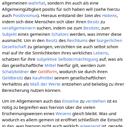
allgemeinen
wahrhat
, sondern ihn auch als eine
Allgemeingültigkeit positiv für sich haben will (siehe hierzu
auch
Positivismus
). Hieraus entstand der
Sinn des
Habens
,
indem sich diee Menschen sich über ihren
Besitz
zu
verallgemeinern
suchen, indem sie zum
Besitzer
, zum
Subjekt
eines gemeinen
Schatzes
werden, was immer diese
ausmacht. Um in den
Besitz
des
Reichtums
der
bürgerlichen
Gesellschaft
zu gelangen, verzichten sie auch selbst schon
mal auf ihr die Sinnlichkeiten ihres wirkliches
Lebens
,
schatzen für ihre
subjektive
Selbstermächtigung
auf, was als
das gesellschaftliche
Mittel
hierfür gilt, werden zum
Schatzbildner
der
Geldform
, wodurch sie durch ihren
Geldbesitz
das
Kaufmittel
seinem gesellschaftlichen
Verhältnis als
Maß der Werte
entziehen und beliebig zu ihrer
Bereicherung nutzen können.
Um im Allgemeinen auch das
Einzelne
zu
verstehen
ist es
nötig zu begreifen was hiervon über die vielen
Erscheinungsweisen eines
Wesens
gleich bleibt. Was und
wodurch es allem gemein ist eröffnet schließlich die Einsicht
in das, was hiervon nicht auch wirklich
anwesend
ist, gerade