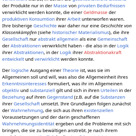
der Produkte nur in der
Masse
von
privaten
Bedürfnissen
verwirklicht werden konnte, die einer
Geldmasse
der
produktiven
Konsumtion
ihrer
Arbeit
unterworfen waren.
Ihre bisherige
Geschichte
war daher nur eine
Geschichte von
Klassenkämpfen
(siehe
historischer Materialismus
), die ihre
Gesellschaft
nur
abstrakt allgemein
als eine
Gemeinschaft
der
Abstraktionen
verwirklicht haben - die also in der
Logik
ihrer
Abstraktionen
, in der
Logik
ihrer
Abstraktionakraft
entwickelt
und
verwirklicht
werden konnte.
Der
logische
Ausgang einer
Theorie
ist, was sie im
Allgemeinen soll und will, was also die Allgemeinheit ihres
Erkenntnisinteresses
formuliert, was ihr im Allgemeinen
objektiv
und
substanziell
gilt und sich in ihren
Urteilen
in der
Beziehung
auf ihren
Gegenstand
(z.B. auf die
Substanzen
ihrer
Gesellschaft
umsetzt. Ihre Grundlagen folgen zunächst
der
Wahrnehmung
, die sich aus ihren
existenziellen
Voraussetzungen und der darin geschaffenen
Wahrnehmungsidentität
ergeben und die Probleme mit sich
bringen, die sie zu bewältigen anstrebt. Je nach ihrem