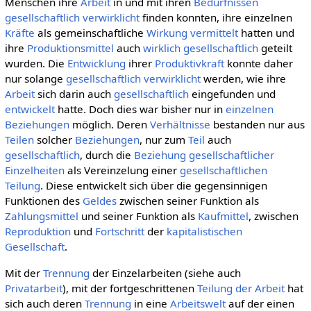
Menschen ihre
Arbeit
in und mit ihren
Bedürfnissen
gesellschaftlich
verwirklicht
finden konnten, ihre einzelnen
Kräfte
als gemeinschaftliche
Wirkung
vermittelt
hatten und
ihre
Produktionsmittel
auch
wirklich
gesellschaftlich
geteilt
wurden. Die
Entwicklung
ihrer
Produktivkraft
konnte daher
nur solange
gesellschaftlich
verwirklicht
werden, wie ihre
Arbeit
sich darin auch
gesellschaftlich
eingefunden und
entwickelt
hatte. Doch dies war bisher nur in
einzelnen
Beziehungen
möglich. Deren
Verhältnisse
bestanden nur aus
Teilen
solcher
Beziehungen
, nur zum
Teil
auch
gesellschaftlich
, durch die
Beziehung
gesellschaftlicher
Einzelheiten
als Vereinzelung einer
gesellschaftlichen
Teilung
. Diese entwickelt sich über die gegensinnigen
Funktionen des
Geldes
zwischen seiner Funktion als
Zahlungsmittel
und seiner Funktion als
Kaufmittel
, zwischen
Reproduktion
und
Fortschritt
der
kapitalistischen
Gesellschaft
.
Mit der
Trennung
der Einzelarbeiten (siehe auch
Privatarbeit
), mit der fortgeschrittenen
Teilung der Arbeit
hat
sich auch deren
Trennung
in eine
Arbeitswelt
auf der einen