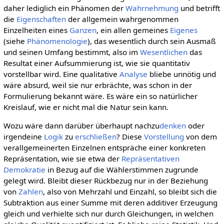
daher lediglich ein Phänomen der
Wahrnehmung
und betrifft
die
Eigenschaften
der allgemein wahrgenommen
Einzelheiten eines
Ganzen
, ein allen gemeines
Eigenes
(siehe
Phänomenologie
), das wesentlich durch sein Ausmaß
und seinen Umfang bestimmt, also im
Wesentlichen
das
Resultat einer Aufsummierung ist, wie sie quantitativ
vorstellbar wird. Eine qualitative
Analyse
bliebe unnötig und
wäre absurd, weil sie nur erbrächte, was schon in der
Formulierung bekannt wäre. Es wäre ein so natürlicher
Kreislauf, wie er nicht mal die Natur sein kann.
Wozu wäre dann darüber überhaupt nachzu
denken
oder
irgendeine
Logik
zu
erschließen
? Diese
Vorstellung
von dem
verallgemeinerten Einzelnen entspräche einer konkreten
Repräsentation, wie sie etwa der
Repräsentativen
Demokratie
in Bezug auf die Wählerstimmen zugrunde
gelegt wird. Bleibt dieser Rückbezug nur in der Beziehung
von
Zahlen
, also von Mehrzahl und Einzahl, so bleibt sich die
Subtraktion aus einer Summe mit deren additiver Erzeugung
gleich und verhielte sich nur durch Gleichungen, in welchen