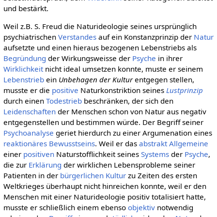
und bestärkt.
Weil z.B. S. Freud die Naturideologie seines ursprünglich
psychiatrischen
Verstandes
auf ein Konstanzprinzip der
Natur
aufsetzte und einen hieraus bezogenen Lebenstriebs als
Begründung
der Wirkungsweisse der
Psyche
in ihrer
Wirklichkeit
nicht ideal umsetzen konnte, muste er seinem
Lebenstrieb
ein
Unbehagen der Kultur
entgegen stellen,
musste er die
positive
Naturkonstriktion seines
Lustprinzip
durch einen
Todestrieb
beschränken, der sich den
Leidenschaften
der Menschen schon von Natur aus negativ
entgegenstellen und bestimmen würde. Der Begriff seiner
Psychoanalyse
geriet hierdurch zu einer Argumenation eines
reaktionäres Bewusstseins
. Weil er das
abstrakt Allgemeine
einer
positiven
Naturstofflichkeit seines
Systems
der
Psyche
,
die zur
Erklärung
der wirklichen Lebensprobleme seiner
Patienten in der
bürgerlichen Kultur
zu Zeiten des ersten
Weltkrieges überhaupt nicht hinreichen konnte, weil er den
Menschen mit einer Naturideologie positiv totalisiert hatte,
musste er schließlich einem ebenso
objektiv
notwendig