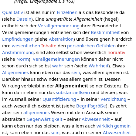
(Hegel, Enzyklopädie I, § 163)
Qualitativ
ist alles nur im
Einzelnen
als das Besondere da
(siehe
Dasein
). Eine
unngwtrübte Allgemeinheit
(hegel)
enthebt sich der
Verallgemeinerung
ihrer Besonderheit.
Verallgemeinerungen entziehen sich der
Bestimmtheit
von
Empfindungen
(siehe
Abstraktion
) und übereignen hierddrch
ihre
wesentlichen
Inhalte
den
persönlichen
Gefühlen
ihrer
Anstimmmung
, sind also selbst schon wesentlich
noraativ
(siehe
Norm
).
Verallgemeinerungen
können daher nicht
schon durch sich selbst
wahr
sein (siehe
Wahrheit
). Etwas
Allgemeines
kann eben nur das
sein
, was allem gemein ist.
Darüber hinaus schwindet was allem gemin ist. Dessen
Wirkung verbleibt in der
Allgemeinheit
seiner Existenz. Es
kann darin eben nur das
substanziell
sein
und bleiben, was
im Ausmaß seiner
Quantifizierung
– in seiner
Verdichtung
–
auch wesentlich existent ist (siehe
Begriffsgröße
). Es zehrt
aber sein
allgemeines
Wesen mit dem Ausmaß seiner
abstrakten
Gegenwärtigkeit
– seiner
Abwesenheit
– auf,
kann eben nur das bleiben, was allem auch
wirklich
gemein
ist, kann eben nur das
sein
, was auch in seiner
Abwesenheit