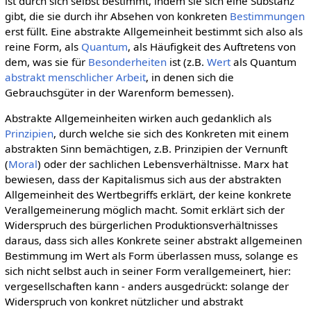
ist durch sich selbst bestimmt, indem sie sich eine Substanz
gibt, die sie durch ihr Absehen von konkreten
Bestimmungen
erst füllt. Eine abstrakte Allgemeinheit bestimmt sich also als
reine Form, als
Quantum
, als Häufigkeit des Auftretens von
dem, was sie für
Besonderheiten
ist (z.B.
Wert
als Quantum
abstrakt menschlicher Arbeit
, in denen sich die
Gebrauchsgüter in der Warenform bemessen).
Abstrakte Allgemeinheiten wirken auch gedanklich als
Prinzipien
, durch welche sie sich des Konkreten mit einem
abstrakten Sinn bemächtigen, z.B. Prinzipien der Vernunft
(
Moral
) oder der sachlichen Lebensverhältnisse. Marx hat
bewiesen, dass der Kapitalismus sich aus der abstrakten
Allgemeinheit des Wertbegriffs erklärt, der keine konkrete
Verallgemeinerung möglich macht. Somit erklärt sich der
Widerspruch des bürgerlichen Produktionsverhältnisses
daraus, dass sich alles Konkrete seiner abstrakt allgemeinen
Bestimmung im Wert als Form überlassen muss, solange es
sich nicht selbst auch in seiner Form verallgemeinert, hier:
vergesellschaften kann - anders ausgedrückt: solange der
Widerspruch von konkret nützlicher und abstrakt