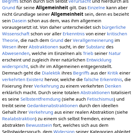
Begriffs
schon durch sich selbst
verursacht
und hierdurch als
Grund
für seine
Allgemeinheit
gilt. Das
Einzelne
kann aber
nicht Grundlage seiner
Allgemeinheit
sein, denn es bezieht
sein
Dasein
schon aus dem, was ihm allgemein
vorausgesetzt ist. Von daher unterscheidet sich
bürgerliche
Wissenschaft
schon vor aller
Erkenntnis
von einer
kritischen
Theorie
, die nach dem
Grund
der
Verallgemeinerung
im
Wesen
ihrer
Abstraktionen
sucht, in der
Substanz
des
Abwesenden
, welche im Einzelnen als
Trieb
seiner
Natur
erscheint und zugleich ihrer natürlichen
Entwicklung
widerspricht
, sich ihr im Allgemeinen entgegenstellt.
Demnach geht die
Dialektik
ihres
Begriffs
aus der
Kritik
einer
verkehrten
Existenz
hervor, welche die
falsche
Erkenntnis
, die
Fixierung ihrer
Verkehrung
zu einem verkehrten
Denken
erklärlich macht. Durch seine totalen
Abstraktionen
totalisiert
es seine
Selbstentfremdung
(siehe auch
Fetischismus
) und
treibt seine
Gedankenabstraktionen
durch den ideellen
Gehalt ihrer
Verkehrung
aus einer realen Abstraktion (siehe
Realabstraktion
) zu einem sich selbst fremden, einem
abstrakten
Bewusstsein
fort, welches sich aus dem
Selbstwiderspruch, dem
Widersinn
seiner Kategorien ableitet