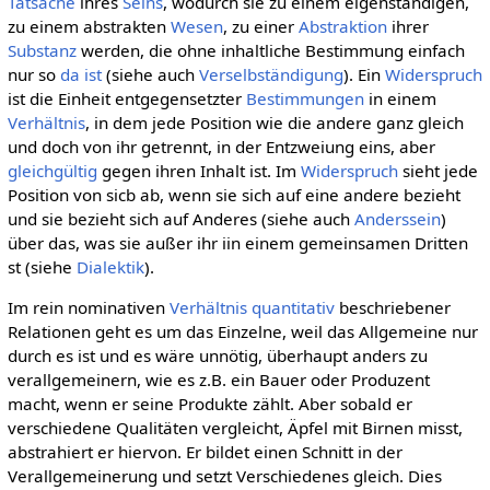
Tatsache
ihres
Seins
, wodurch sie zu einem eigenständigen,
zu einem abstrakten
Wesen
, zu einer
Abstraktion
ihrer
Substanz
werden, die ohne inhaltliche Bestimmung einfach
nur so
da ist
(siehe auch
Verselbständigung
). Ein
Widerspruch
ist die Einheit entgegensetzter
Bestimmungen
in einem
Verhältnis
, in dem jede Position wie die andere ganz gleich
und doch von ihr getrennt, in der Entzweiung eins, aber
gleichgültig
gegen ihren Inhalt ist. Im
Widerspruch
sieht jede
Position von sicb ab, wenn sie sich auf eine andere bezieht
und sie bezieht sich auf Anderes (siehe auch
Anderssein
)
über das, was sie außer ihr iin einem gemeinsamen Dritten
st (siehe
Dialektik
).
Im rein nominativen
Verhältnis
quantitativ
beschriebener
Relationen geht es um das Einzelne, weil das Allgemeine nur
durch es ist und es wäre unnötig, überhaupt anders zu
verallgemeinern, wie es z.B. ein Bauer oder Produzent
macht, wenn er seine Produkte zählt. Aber sobald er
verschiedene Qualitäten vergleicht, Äpfel mit Birnen misst,
abstrahiert er hiervon. Er bildet einen Schnitt in der
Verallgemeinerung und setzt Verschiedenes gleich. Dies