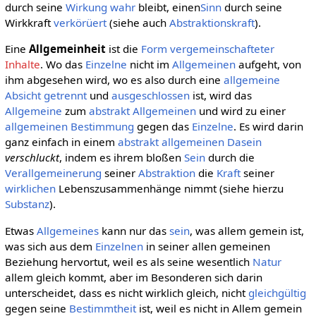
durch seine
Wirkung
wahr
bleibt, einen
Sinn
durch seine
Wirkkraft
verkörüert
(siehe auch
Abstraktionskraft
).
Eine
Allgemeinheit
ist die
Form
vergemeinschafteter
Inhalte
. Wo das
Einzelne
nicht im
Allgemeinen
aufgeht, von
ihm abgesehen wird, wo es also durch eine
allgemeine
Absicht
getrennt
und
ausgeschlossen
ist, wird das
Allgemeine
zum
abstrakt Allgemeinen
und wird zu einer
allgemeinen
Bestimmung
gegen das
Einzelne
. Es wird darin
ganz einfach in einem
abstrakt allgemeinen
Dasein
verschluckt
, indem es ihrem bloßen
Sein
durch die
Verallgemeinerung
seiner
Abstraktion
die
Kraft
seiner
wirklichen
Lebenszusammenhänge nimmt (siehe hierzu
Substanz
).
Etwas
Allgemeines
kann nur das
sein
, was allem gemein ist,
was sich aus dem
Einzelnen
in seiner allen gemeinen
Beziehung hervortut, weil es als seine wesentlich
Natur
allem gleich kommt, aber im Besonderen sich darin
unterscheidet, dass es nicht wirklich gleich, nicht
gleichgültig
gegen seine
Bestimmtheit
ist, weil es nicht in Allem gemein