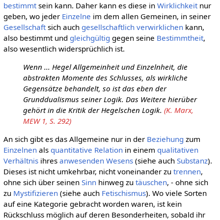
bestimmt
sein kann. Daher kann es diese in
Wirklichkeit
nur
geben, wo jeder
Einzelne
im dem allen Gemeinen, in seiner
Gesellschaft
sich auch
gesellschaftlich
verwirklichen
kann,
also bestimmt und
gleichgültig
gegen seine
Bestimmtheit
,
also wesentlich widersprüchlich ist.
Wenn ... Hegel Allgemeinheit und Einzelnheit, die
abstrakten Momente des Schlusses, als wirkliche
Gegensätze behandelt, so ist das eben der
Grunddualismus seiner Logik. Das Weitere hierüber
gehört in die Kritik der Hegelschen Logik.
(K. Marx,
MEW 1, S. 292)
An sich gibt es das Allgemeine nur in der
Beziehung
zum
Einzelnen
als
quantitative
Relation
in einem
qualitativen
Verhältnis
ihres
anwesenden
Wesens
(siehe auch
Substanz
).
Dieses ist nicht umkehrbar, nicht voneinander zu
trennen
,
ohne sich über seinen
Sinn
hinweg zu
täuschen
, - ohne sich
zu
Mystifizieren
(siehe auch
Fetischismus
). Wo viele Sorten
auf eine Kategorie gebracht worden waren, ist kein
Rückschluss möglich auf deren Besonderheiten, sobald ihr