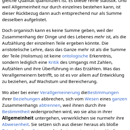
gleiche Qualität quantifiziert ist. Es bliebe reine Statistik. Und
weil Allgemeinheit nur durch einzelnes bestehen kann, ist
dieser Rückbezug dann auch entsprechend nur als Summe
desselben aufgelistet.
Doch organisch kann es keine Summe geben, weil der
Zusammenhang der Dinge und des Lebenes
mehr
ist, als die
Aufzählung der einzelnen Teile ergeben könnte. Die
aristotelische Lehre, dass das Ganze mehr ist als die Summe
der Teile (Holismus) ist keine
ontologische
Erkenntnis,
sondern lediglich eine
Kritik
des Umgangs mit Zahlen,
Aufzählen und ihre Überführung in das Erzählen. Was das
Verallgemeinern betrifft, so ist es vor allem auf Entwicklung
zu beziehen, auf Wachstum und Bereicherung.
Wo aber bei einer
Verallgemeinerung
die
Bestimmungen
ihrer
Beziehungen
abbrechen, sich vom
Wesen
eines
ganzen
Zusammenhangs
abtrennen
, weil ihnen durch ihre
Bestimmtheit
widersprochen wird, wo sie also in ihrer
Allgemeinheit
untergehen, verwirklichen sie nurmehr ihre
Abwesenheit
. Sie setzen sich aus dieser heraus als bloße