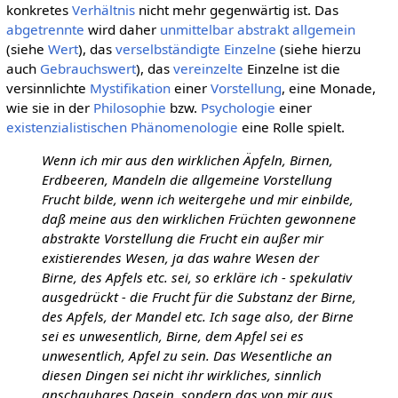
konkretes
Verhältnis
nicht mehr gegenwärtig ist. Das
abgetrennte
wird daher
unmittelbar
abstrakt allgemein
(siehe
Wert
), das
verselbständigte
Einzelne
(siehe hierzu
auch
Gebrauchswert
), das
vereinzelte
Einzelne ist die
versinnlichte
Mystifikation
einer
Vorstellung
, eine Monade,
wie sie in der
Philosophie
bzw.
Psychologie
einer
existenzialistischen
Phänomenologie
eine Rolle spielt.
Wenn ich mir aus den wirklichen Äpfeln, Birnen,
Erdbeeren, Mandeln die allgemeine Vorstellung
Frucht bilde, wenn ich weitergehe und mir einbilde,
daß meine aus den wirklichen Früchten gewonnene
abstrakte Vorstellung die Frucht ein außer mir
existierendes Wesen, ja das wahre Wesen der
Birne, des Apfels etc. sei, so erkläre ich - spekulativ
ausgedrückt - die Frucht für die Substanz der Birne,
des Apfels, der Mandel etc. Ich sage also, der Birne
sei es unwesentlich, Birne, dem Apfel sei es
unwesentlich, Apfel zu sein. Das Wesentliche an
diesen Dingen sei nicht ihr wirkliches, sinnlich
anschaubares Dasein, sondern das von mir aus