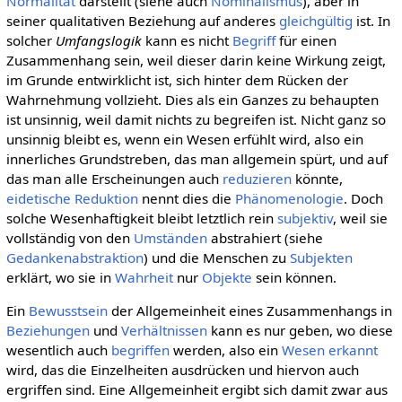
Normalität
darstellt (siehe auch
Nominalismus
), aber in
seiner qualitativen Beziehung auf anderes
gleichgültig
ist. In
solcher
Umfangslogik
kann es nicht
Begriff
für einen
Zusammenhang sein, weil dieser darin keine Wirkung zeigt,
im Grunde entwirklicht ist, sich hinter dem Rücken der
Wahrnehmung vollzieht. Dies als ein Ganzes zu behaupten
ist unsinnig, weil damit nichts zu begreifen ist. Nicht ganz so
unsinnig bleibt es, wenn ein Wesen erfühlt wird, also ein
innerliches Grundstreben, das man allgemein spürt, und auf
das man alle Erscheinungen auch
reduzieren
könnte,
eidetische Reduktion
nennt dies die
Phänomenologie
. Doch
solche Wesenhaftigkeit bleibt letztlich rein
subjektiv
, weil sie
vollständig von den
Umständen
abstrahiert (siehe
Gedankenabstraktion
) und die Menschen zu
Subjekten
erklärt, wo sie in
Wahrheit
nur
Objekte
sein können.
Ein
Bewusstsein
der Allgemeinheit eines Zusammenhangs in
Beziehungen
und
Verhältnissen
kann es nur geben, wo diese
wesentlich auch
begriffen
werden, also ein
Wesen
erkannt
wird, das die Einzelheiten ausdrücken und hiervon auch
ergriffen sind. Eine Allgemeinheit ergibt sich damit zwar aus