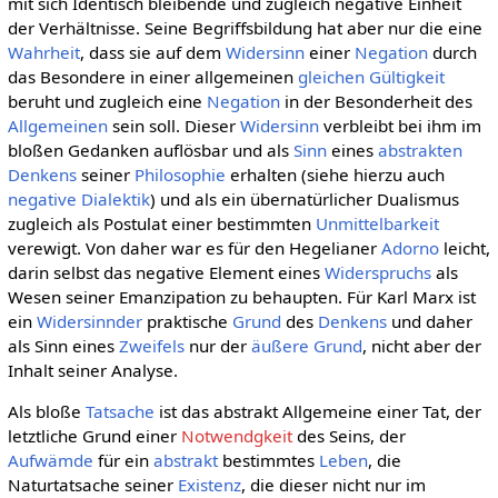
mit sich Identisch bleibende und zugleich negative Einheit
der Verhältnisse. Seine Begriffsbildung hat aber nur die eine
Wahrheit
, dass sie auf dem
Widersinn
einer
Negation
durch
das Besondere in einer allgemeinen
gleichen Gültigkeit
beruht und zugleich eine
Negation
in der Besonderheit des
Allgemeinen
sein soll. Dieser
Widersinn
verbleibt bei ihm im
bloßen Gedanken auflösbar und als
Sinn
eines
abstrakten
Denkens
seiner
Philosophie
erhalten (siehe hierzu auch
negative Dialektik
) und als ein übernatürlicher Dualismus
zugleich als Postulat einer bestimmten
Unmittelbarkeit
verewigt. Von daher war es für den Hegelianer
Adorno
leicht,
darin selbst das negative Element eines
Widerspruchs
als
Wesen seiner Emanzipation zu behaupten. Für Karl Marx ist
ein
Widersinnder
praktische
Grund
des
Denkens
und daher
als Sinn eines
Zweifels
nur der
äußere
Grund
, nicht aber der
Inhalt seiner Analyse.
Als bloße
Tatsache
ist das abstrakt Allgemeine einer Tat, der
letztliche Grund einer
Notwendgkeit
des Seins, der
Aufwämde
für ein
abstrakt
bestimmtes
Leben
, die
Naturtatsache seiner
Existenz
, die dieser nicht nur im