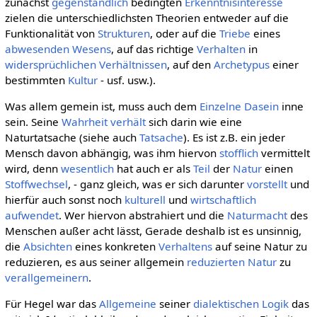
zunächst
gegenständlich
bedingten
Erkenntnisinteresse
zielen die unterschiedlichsten Theorien entweder auf die
Funktionalität von
Strukturen
, oder auf die
Triebe
eines
abwesenden
Wesens
, auf das richtige
Verhalten
in
widersprüchlichen
Verhältnissen
, auf den
Archetypus
einer
bestimmten
Kultur
- usf. usw.).
Was allem gemein ist, muss auch dem
Einzelne
Dasein
inne
sein. Seine
Wahrheit
verhält
sich darin wie eine
Naturtatsache (siehe auch
Tatsache
). Es ist z.B. ein jeder
Mensch davon abhängig, was ihm hiervon
stofflich
vermittelt
wird, denn
wesentlich
hat auch er als
Teil
der
Natur
einen
Stoffwechsel
, - ganz gleich, was er sich darunter
vorstellt
und
hierfür auch sonst noch
kulturell
und
wirtschaftlich
aufwendet
. Wer hiervon abstrahiert und die
Naturmacht
des
Menschen außer acht lässt, Gerade deshalb ist es unsinnig,
die
Absichten
eines konkreten
Verhaltens
auf seine Natur zu
reduzieren, es aus seiner allgemein
reduzierten
Natur
zu
verallgemeinern
.
Für Hegel war das
Allgemeine
seiner
dialektischen
Logik
das