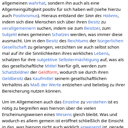
allgemeinen
wahrhat
, sondern ihn auch als eine
Allgemeingültigkeit positiv für sich haben will (siehe hierzu
auch
Positivismus
). Hieraus entstand der
Sinn des
Habens
,
indem sich diee Menschen sich über ihren
Besitz
zu
verallgemeinern
suchen, indem sie zum
Besitzer
, zum
Subjekt
eines gemeinen
Schatzes
werden, was immer diese
ausmacht. Um in den
Besitz
des
Reichtums
der
bürgerlichen
Gesellschaft
zu gelangen, verzichten sie auch selbst schon
mal auf ihr die Sinnlichkeiten ihres wirkliches
Lebens
,
schatzen für ihre
subjektive
Selbstermächtigung
auf, was als
das gesellschaftliche
Mittel
hierfür gilt, werden zum
Schatzbildner
der
Geldform
, wodurch sie durch ihren
Geldbesitz
das
Kaufmittel
seinem gesellschaftlichen
Verhältnis als
Maß der Werte
entziehen und beliebig zu ihrer
Bereicherung nutzen können.
Um im Allgemeinen auch das
Einzelne
zu
verstehen
ist es
nötig zu begreifen was hiervon über die vielen
Erscheinungsweisen eines
Wesens
gleich bleibt. Was und
wodurch es allem gemein ist eröffnet schließlich die Einsicht
in das, was hiervon nicht auch wirklich
anwesend
ist, gerade