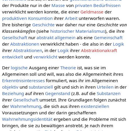
der Produkte nur in der
Masse
von
privaten
Bedürfnissen
verwirklicht werden konnte, die einer
Geldmasse
der
produktiven
Konsumtion
ihrer
Arbeit
unterworfen waren.
Ihre bisherige
Geschichte
war daher nur eine
Geschichte von
Klassenkämpfen
(siehe
historischer Materialismus
), die ihre
Gesellschaft
nur
abstrakt allgemein
als eine
Gemeinschaft
der
Abstraktionen
verwirklicht haben - die also in der
Logik
ihrer
Abstraktionen
, in der
Logik
ihrer
Abstraktionakraft
entwickelt
und
verwirklicht
werden konnte.
Der
logische
Ausgang einer
Theorie
ist, was sie im
Allgemeinen soll und will, was also die Allgemeinheit ihres
Erkenntnisinteresses
formuliert, was ihr im Allgemeinen
objektiv
und
substanziell
gilt und sich in ihren
Urteilen
in der
Beziehung
auf ihren
Gegenstand
(z.B. auf die
Substanzen
ihrer
Gesellschaft
umsetzt. Ihre Grundlagen folgen zunächst
der
Wahrnehmung
, die sich aus ihren
existenziellen
Voraussetzungen und der darin geschaffenen
Wahrnehmungsidentität
ergeben und die Probleme mit sich
bringen, die sie zu bewältigen anstrebt. Je nach ihrem