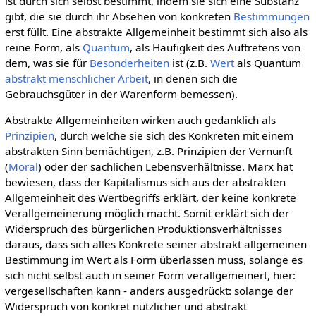
ist durch sich selbst bestimmt, indem sie sich eine Substanz
gibt, die sie durch ihr Absehen von konkreten
Bestimmungen
erst füllt. Eine abstrakte Allgemeinheit bestimmt sich also als
reine Form, als
Quantum
, als Häufigkeit des Auftretens von
dem, was sie für
Besonderheiten
ist (z.B.
Wert
als Quantum
abstrakt menschlicher Arbeit
, in denen sich die
Gebrauchsgüter in der Warenform bemessen).
Abstrakte Allgemeinheiten wirken auch gedanklich als
Prinzipien
, durch welche sie sich des Konkreten mit einem
abstrakten Sinn bemächtigen, z.B. Prinzipien der Vernunft
(
Moral
) oder der sachlichen Lebensverhältnisse. Marx hat
bewiesen, dass der Kapitalismus sich aus der abstrakten
Allgemeinheit des Wertbegriffs erklärt, der keine konkrete
Verallgemeinerung möglich macht. Somit erklärt sich der
Widerspruch des bürgerlichen Produktionsverhältnisses
daraus, dass sich alles Konkrete seiner abstrakt allgemeinen
Bestimmung im Wert als Form überlassen muss, solange es
sich nicht selbst auch in seiner Form verallgemeinert, hier:
vergesellschaften kann - anders ausgedrückt: solange der
Widerspruch von konkret nützlicher und abstrakt