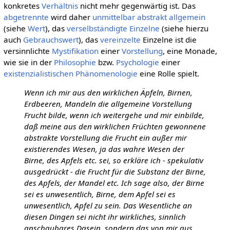
konkretes
Verhältnis
nicht mehr gegenwärtig ist. Das
abgetrennte
wird daher
unmittelbar
abstrakt allgemein
(siehe
Wert
), das
verselbständigte
Einzelne
(siehe hierzu
auch
Gebrauchswert
), das
vereinzelte
Einzelne ist die
versinnlichte
Mystifikation
einer
Vorstellung
, eine Monade,
wie sie in der
Philosophie
bzw.
Psychologie
einer
existenzialistischen
Phänomenologie
eine Rolle spielt.
Wenn ich mir aus den wirklichen Äpfeln, Birnen,
Erdbeeren, Mandeln die allgemeine Vorstellung
Frucht bilde, wenn ich weitergehe und mir einbilde,
daß meine aus den wirklichen Früchten gewonnene
abstrakte Vorstellung die Frucht ein außer mir
existierendes Wesen, ja das wahre Wesen der
Birne, des Apfels etc. sei, so erkläre ich - spekulativ
ausgedrückt - die Frucht für die Substanz der Birne,
des Apfels, der Mandel etc. Ich sage also, der Birne
sei es unwesentlich, Birne, dem Apfel sei es
unwesentlich, Apfel zu sein. Das Wesentliche an
diesen Dingen sei nicht ihr wirkliches, sinnlich
anschaubares Dasein, sondern das von mir aus