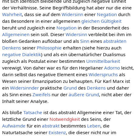
mit sich Identisch bleibende und zugleich negative Einheit
der Verhältnisse. Seine Begriffsbildung hat aber nur die eine
Wahrheit
, dass sie auf dem
Widersinn
einer
Negation
durch
das Besondere in einer allgemeinen
gleichen Gültigkeit
beruht und zugleich eine
Negation
in der Besonderheit des
Allgemeinen
sein soll. Dieser
Widersinn
verbleibt bei ihm im
bloßen Gedanken auflösbar und als
Sinn
eines
abstrakten
Denkens
seiner
Philosophie
erhalten (siehe hierzu auch
negative Dialektik
) und als ein übernatürlicher Dualismus
zugleich als Postulat einer bestimmten
Unmittelbarkeit
verewigt. Von daher war es für den Hegelianer
Adorno
leicht,
darin selbst das negative Element eines
Widerspruchs
als
Wesen seiner Emanzipation zu behaupten. Für Karl Marx ist
ein
Widersinnder
praktische
Grund
des
Denkens
und daher
als Sinn eines
Zweifels
nur der
äußere
Grund
, nicht aber der
Inhalt seiner Analyse.
Als bloße
Tatsache
ist das abstrakt Allgemeine einer Tat, der
letztliche Grund einer
Notwendgkeit
des Seins, der
Aufwämde
für ein
abstrakt
bestimmtes
Leben
, die
Naturtatsache seiner
Existenz
, die dieser nicht nur im