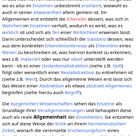
wo es also im
Einzelnen
unbestimmt
erscheint
, wiewohl es
auch in seiner
Abwesenheit
allem gemein ist. Im
Allgemeinen erst entsteht die
Erkenntis
dessen, was sich in
Wahrheit
im
Einzelnen
verhält, wodurch es wirkt, was es
wirklich
ist und sich als
Teil
einer
Wirklichkeit
erweisen lässt.
Darin unterscheidet sich schließlich die
Substanz
dessen, was
aus dem konkreten
Erkenntnisinteresse
als
Erkenntnis
eines
Wesen
zu beschreiben ist, was hiervon konkret zu erkennen,
was z.B.
materiell
oder was nur
ideell
unterstellt werden
kann - ob es einer
Gedankenabstraktion
(siehe z.B.
Gott
)
folgt oder wesentlich einer
Realabstraktion
zu entnehmen ist
(siehe z.B.
Wert
). Durch das allgemeine Wesen erst lässt sich
das Wesen einer
Abstraktion
als etwas
abstrakt Allgemeines
begreifen (siehe hierzu auch
Begriff
).
Die
bürgerlichen Wissenschaften
sehen das
Einzelne
als
Grundlage ihrer
Verallgemeinerungen
und behaupten diese
auch als reale
Allgemeinheit
der
Einzelheiten
. Sie entziehen
sich auf diese Weise der
Kritik
an ihrem
hermeneutischen
Zirkel
, wonach die vereinzelte
Erscheinungsform
eines