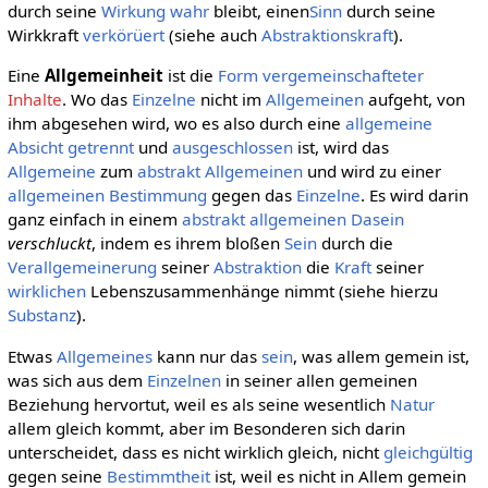
durch seine
Wirkung
wahr
bleibt, einen
Sinn
durch seine
Wirkkraft
verkörüert
(siehe auch
Abstraktionskraft
).
Eine
Allgemeinheit
ist die
Form
vergemeinschafteter
Inhalte
. Wo das
Einzelne
nicht im
Allgemeinen
aufgeht, von
ihm abgesehen wird, wo es also durch eine
allgemeine
Absicht
getrennt
und
ausgeschlossen
ist, wird das
Allgemeine
zum
abstrakt Allgemeinen
und wird zu einer
allgemeinen
Bestimmung
gegen das
Einzelne
. Es wird darin
ganz einfach in einem
abstrakt allgemeinen
Dasein
verschluckt
, indem es ihrem bloßen
Sein
durch die
Verallgemeinerung
seiner
Abstraktion
die
Kraft
seiner
wirklichen
Lebenszusammenhänge nimmt (siehe hierzu
Substanz
).
Etwas
Allgemeines
kann nur das
sein
, was allem gemein ist,
was sich aus dem
Einzelnen
in seiner allen gemeinen
Beziehung hervortut, weil es als seine wesentlich
Natur
allem gleich kommt, aber im Besonderen sich darin
unterscheidet, dass es nicht wirklich gleich, nicht
gleichgültig
gegen seine
Bestimmtheit
ist, weil es nicht in Allem gemein