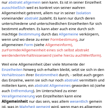
nur
abstrakt allgemein
sein kann. Es ist in seiner Einzelheit
ausschließlich
weil es konkret von seiner wahren
Allgemeinheit getrennt, allem nur in seiner
Isolation
voneinander
abstrakt
zusteht. Es kann nur durch deren
unterschiedene und unterschiedlichen Einzelheiten für sich
bestimmt auftreten. Es kann aber auch eine durch sich
mächtige
Bestimmung
durch das
Allgemeine
verkörpern,
wenn und wo diese zu einer
Formbestimung
, zur
allgemeinen
Form
(siehe
Allgemeinform),
zurFormderAllgemeinheit eines sich selbst abstrakt
werdendenVerhältnisseswird (siehe hierzu auchWertform).
Weil eine Allgemeinheit über viele Momente der
Einzelheiten
hinweg sich erhalten bleibt, setzt sie sich in den
Verhältnissen
ihrer
Bestimmtheit
durch, - selbst auch gegen
das Einzelne, wenn sie sich nur noch
abstrakt
vermitteln und
mitteilen kann, ein
abstrakt Allgemeines
geworden ist (siehe
auch
Entfremdung
). Im Unterschied zu einer
Verallgemeinerung
von Einzelheiten kann eine
Allgemeinheit
nur das sein, was allem
wesentlich
gemein
ist, was in
Wahrheit
gemeint
wird, wenn man es allgemein