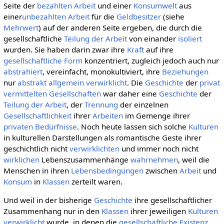
Seite der
bezahlten Arbeit
und einer
Konsumwelt
aus
einer
unbezahlten Arbeit
für die
Geldbesitzer
(siehe
Mehrwert
) auf der anderen Seite ergeben, die durch die
gesellschaftliche
Teilung der Arbeit
von einander
isoliert
wurden. Sie haben darin zwar ihre
Kraft
auf ihre
gesellschaftliche
Form
konzentriert, zugleich jedoch auch nur
abstrahiert
, vereinfacht, monokultiviert, ihre
Beziehungen
nur
abstrakt allgemein
verwirklicht
. Die
Geschichte
der
privat
vermittelten
Gesellschaften
war daher eine
Geschichte
der
Teilung der Arbeit
, der
Trennung
der einzelnen
Gesellschaftlichkeit
ihrer
Arbeiten
im Gemenge ihrer
privaten
Bedürfnisse
. Noch heute lassen sich solche
Kulturen
in kulturellen Darstellungen als romantische Geste ihrer
geschichtlich nicht
verwirklichten
und immer noch nicht
wirklichen
Lebenszusammenhänge
wahrnehmen
, weil die
Menschen in ihren
Lebensbedingungen
zwischen
Arbeit
und
Konsum
in
Klassen
zerteilt waren.
Und weil in der bisherige
Geschichte
ihre gesellschaftlicher
Zusammenhang nur in den
Klassen
ihrer jeweiligen
Kulturen
verwirklicht
wurde, in denen die
gesellschaftliche
Existenz