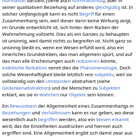
Normalität
darstellt (siehe auch
Nominalismus
), aber in
seiner qualitativen Beziehung auf anderes
gleichgültig
ist. In
solcher
Umfangslogik
kann es nicht
Begriff
für einen
Zusammenhang sein, weil dieser darin keine Wirkung zeigt,
im Grunde entwirklicht ist, sich hinter dem Rücken der
Wahrnehmung vollzieht. Dies als ein Ganzes zu behaupten
ist unsinnig, weil damit nichts zu begreifen ist. Nicht ganz so
unsinnig bleibt es, wenn ein Wesen erfühlt wird, also ein
innerliches Grundstreben, das man allgemein spürt, und auf
das man alle Erscheinungen auch
reduzieren
könnte,
eidetische Reduktion
nennt dies die
Phänomenologie
. Doch
solche Wesenhaftigkeit bleibt letztlich rein
subjektiv
, weil sie
vollständig von den
Umständen
abstrahiert (siehe
Gedankenabstraktion
) und die Menschen zu
Subjekten
erklärt, wo sie in
Wahrheit
nur
Objekte
sein können.
Ein
Bewusstsein
der Allgemeinheit eines Zusammenhangs in
Beziehungen
und
Verhältnissen
kann es nur geben, wo diese
wesentlich auch
begriffen
werden, also ein
Wesen
erkannt
wird, das die Einzelheiten ausdrücken und hiervon auch
ergriffen sind. Eine Allgemeinheit ergibt sich damit zwar aus