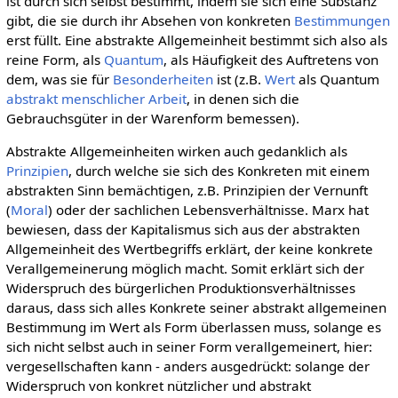
ist durch sich selbst bestimmt, indem sie sich eine Substanz
gibt, die sie durch ihr Absehen von konkreten
Bestimmungen
erst füllt. Eine abstrakte Allgemeinheit bestimmt sich also als
reine Form, als
Quantum
, als Häufigkeit des Auftretens von
dem, was sie für
Besonderheiten
ist (z.B.
Wert
als Quantum
abstrakt menschlicher Arbeit
, in denen sich die
Gebrauchsgüter in der Warenform bemessen).
Abstrakte Allgemeinheiten wirken auch gedanklich als
Prinzipien
, durch welche sie sich des Konkreten mit einem
abstrakten Sinn bemächtigen, z.B. Prinzipien der Vernunft
(
Moral
) oder der sachlichen Lebensverhältnisse. Marx hat
bewiesen, dass der Kapitalismus sich aus der abstrakten
Allgemeinheit des Wertbegriffs erklärt, der keine konkrete
Verallgemeinerung möglich macht. Somit erklärt sich der
Widerspruch des bürgerlichen Produktionsverhältnisses
daraus, dass sich alles Konkrete seiner abstrakt allgemeinen
Bestimmung im Wert als Form überlassen muss, solange es
sich nicht selbst auch in seiner Form verallgemeinert, hier:
vergesellschaften kann - anders ausgedrückt: solange der
Widerspruch von konkret nützlicher und abstrakt