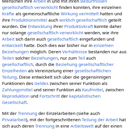
Menschen ihre
Arbeit
in und mit ihren
Bedürfnissen
gesellschaftlich
verwirklicht
finden konnten, ihre einzelnen
Kräfte
als gemeinschaftliche
Wirkung
vermittelt
hatten und
ihre
Produktionsmittel
auch
wirklich
gesellschaftlich
geteilt
wurden. Die
Entwicklung
ihrer
Produktivkraft
konnte daher
nur solange
gesellschaftlich
verwirklicht
werden, wie ihre
Arbeit
sich darin auch
gesellschaftlich
eingefunden und
entwickelt
hatte. Doch dies war bisher nur in
einzelnen
Beziehungen
möglich. Deren
Verhältnisse
bestanden nur aus
Teilen
solcher
Beziehungen
, nur zum
Teil
auch
gesellschaftlich
, durch die
Beziehung
gesellschaftlicher
Einzelheiten
als Vereinzelung einer
gesellschaftlichen
Teilung
. Diese entwickelt sich über die gegensinnigen
Funktionen des
Geldes
zwischen seiner Funktion als
Zahlungsmittel
und seiner Funktion als
Kaufmittel
, zwischen
Reproduktion
und
Fortschritt
der
kapitalistischen
Gesellschaft
.
Mit der
Trennung
der Einzelarbeiten (siehe auch
Privatarbeit
), mit der fortgeschrittenen
Teilung der Arbeit
hat
sich auch deren
Trennung
in eine
Arbeitswelt
auf der einen