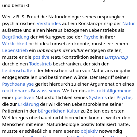
und bestärkt.
Weil z.B. S. Freud die Naturideologie seines ursprünglich
psychiatrischen
Verstandes
auf ein Konstanzprinzip der
Natur
aufsetzte und einen hieraus bezogenen Lebenstriebs als
Begründung
der Wirkungsweisse der
Psyche
in ihrer
Wirklichkeit
nicht ideal umsetzen konnte, muste er seinem
Lebenstrieb
ein
Unbehagen der Kultur
entgegen stellen,
musste er die
positive
Naturkonstriktion seines
Lustprinzip
durch einen
Todestrieb
beschränken, der sich den
Leidenschaften
der Menschen schon von Natur aus negativ
entgegenstellen und bestimmen würde. Der Begriff seiner
Psychoanalyse
geriet hierdurch zu einer Argumenation eines
reaktionäres Bewusstseins
. Weil er das
abstrakt Allgemeine
einer
positiven
Naturstofflichkeit seines
Systems
der
Psyche
,
die zur
Erklärung
der wirklichen Lebensprobleme seiner
Patienten in der
bürgerlichen Kultur
zu Zeiten des ersten
Weltkrieges überhaupt nicht hinreichen konnte, weil er den
Menschen mit einer Naturideologie positiv totalisiert hatte,
musste er schließlich einem ebenso
objektiv
notwendig