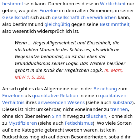
bestimmt
sein kann. Daher kann es diese in
Wirklichkeit
nur
geben, wo jeder
Einzelne
im dem allen Gemeinen, in seiner
Gesellschaft
sich auch
gesellschaftlich
verwirklichen
kann,
also bestimmt und
gleichgültig
gegen seine
Bestimmtheit
,
also wesentlich widersprüchlich ist.
Wenn ... Hegel Allgemeinheit und Einzelnheit, die
abstrakten Momente des Schlusses, als wirkliche
Gegensätze behandelt, so ist das eben der
Grunddualismus seiner Logik. Das Weitere hierüber
gehört in die Kritik der Hegelschen Logik.
(K. Marx,
MEW 1, S. 292)
An sich gibt es das Allgemeine nur in der
Beziehung
zum
Einzelnen
als
quantitative
Relation
in einem
qualitativen
Verhältnis
ihres
anwesenden
Wesens
(siehe auch
Substanz
).
Dieses ist nicht umkehrbar, nicht voneinander zu
trennen
,
ohne sich über seinen
Sinn
hinweg zu
täuschen
, - ohne sich
zu
Mystifizieren
(siehe auch
Fetischismus
). Wo viele Sorten
auf eine Kategorie gebracht worden waren, ist kein
Rückschluss möglich auf deren Besonderheiten, sobald ihr