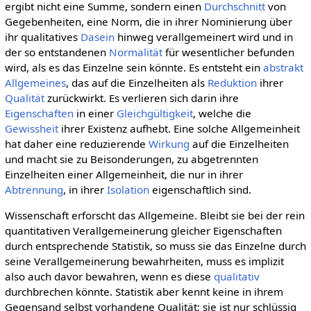
ergibt nicht eine Summe, sondern einen
Durchschnitt
von
Gegebenheiten, eine Norm, die in ihrer Nominierung über
ihr qualitatives
Dasein
hinweg verallgemeinert wird und in
der so entstandenen
Normalität
für wesentlicher befunden
wird, als es das Einzelne sein könnte. Es entsteht ein
abstrakt
Allgemeines
, das auf die Einzelheiten als
Reduktion
ihrer
Qualität
zurückwirkt. Es verlieren sich darin ihre
Eigenschaften
in einer
Gleichgültigkeit
, welche die
Gewissheit
ihrer Existenz aufhebt. Eine solche Allgemeinheit
hat daher eine reduzierende
Wirkung
auf die Einzelheiten
und macht sie zu Beisonderungen, zu abgetrennten
Einzelheiten einer Allgemeinheit, die nur in ihrer
Abtrennung
, in ihrer
Isolation
eigenschaftlich sind.
Wissenschaft erforscht das Allgemeine. Bleibt sie bei der rein
quantitativen Verallgemeinerung gleicher Eigenschaften
durch entsprechende Statistik, so muss sie das Einzelne durch
seine Verallgemeinerung bewahrheiten, muss es implizit
also auch davor bewahren, wenn es diese
qualitativ
durchbrechen könnte. Statistik aber kennt keine in ihrem
Gegensand selbst vorhandene Qualität; sie ist nur schlüssig