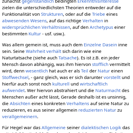
zunächst
gegenständlich
bedingten
Erkenntnisinteresse
zielen die unterschiedlichsten Theorien entweder auf die
Funktionalität von
Strukturen
, oder auf die
Triebe
eines
abwesenden
Wesens
, auf das richtige
Verhalten
in
widersprüchlichen
Verhältnissen
, auf den
Archetypus
einer
bestimmten
Kultur
- usf. usw.).
Was allem gemein ist, muss auch dem
Einzelne
Dasein
inne
sein. Seine
Wahrheit
verhält
sich darin wie eine
Naturtatsache (siehe auch
Tatsache
). Es ist z.B. ein jeder
Mensch davon abhängig, was ihm hiervon
stofflich
vermittelt
wird, denn
wesentlich
hat auch er als
Teil
der
Natur
einen
Stoffwechsel
, - ganz gleich, was er sich darunter
vorstellt
und
hierfür auch sonst noch
kulturell
und
wirtschaftlich
aufwendet
. Wer hiervon abstrahiert und die
Naturmacht
des
Menschen außer acht lässt, Gerade deshalb ist es unsinnig,
die
Absichten
eines konkreten
Verhaltens
auf seine Natur zu
reduzieren, es aus seiner allgemein
reduzierten
Natur
zu
verallgemeinern
.
Für Hegel war das
Allgemeine
seiner
dialektischen
Logik
das