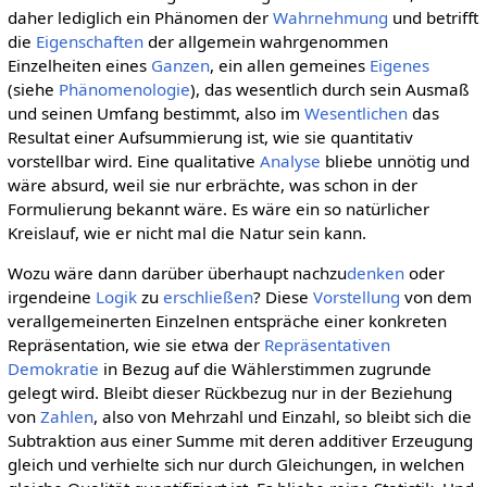
daher lediglich ein Phänomen der
Wahrnehmung
und betrifft
die
Eigenschaften
der allgemein wahrgenommen
Einzelheiten eines
Ganzen
, ein allen gemeines
Eigenes
(siehe
Phänomenologie
), das wesentlich durch sein Ausmaß
und seinen Umfang bestimmt, also im
Wesentlichen
das
Resultat einer Aufsummierung ist, wie sie quantitativ
vorstellbar wird. Eine qualitative
Analyse
bliebe unnötig und
wäre absurd, weil sie nur erbrächte, was schon in der
Formulierung bekannt wäre. Es wäre ein so natürlicher
Kreislauf, wie er nicht mal die Natur sein kann.
Wozu wäre dann darüber überhaupt nachzu
denken
oder
irgendeine
Logik
zu
erschließen
? Diese
Vorstellung
von dem
verallgemeinerten Einzelnen entspräche einer konkreten
Repräsentation, wie sie etwa der
Repräsentativen
Demokratie
in Bezug auf die Wählerstimmen zugrunde
gelegt wird. Bleibt dieser Rückbezug nur in der Beziehung
von
Zahlen
, also von Mehrzahl und Einzahl, so bleibt sich die
Subtraktion aus einer Summe mit deren additiver Erzeugung
gleich und verhielte sich nur durch Gleichungen, in welchen