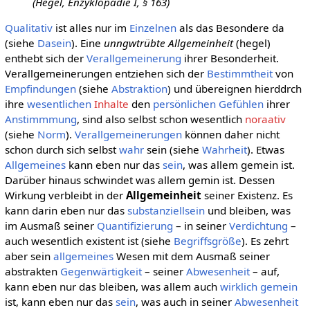
(Hegel, Enzyklopädie I, § 163)
Qualitativ
ist alles nur im
Einzelnen
als das Besondere da
(siehe
Dasein
). Eine
unngwtrübte Allgemeinheit
(hegel)
enthebt sich der
Verallgemeinerung
ihrer Besonderheit.
Verallgemeinerungen entziehen sich der
Bestimmtheit
von
Empfindungen
(siehe
Abstraktion
) und übereignen hierddrch
ihre
wesentlichen
Inhalte
den
persönlichen
Gefühlen
ihrer
Anstimmmung
, sind also selbst schon wesentlich
noraativ
(siehe
Norm
).
Verallgemeinerungen
können daher nicht
schon durch sich selbst
wahr
sein (siehe
Wahrheit
). Etwas
Allgemeines
kann eben nur das
sein
, was allem gemein ist.
Darüber hinaus schwindet was allem gemin ist. Dessen
Wirkung verbleibt in der
Allgemeinheit
seiner Existenz. Es
kann darin eben nur das
substanziell
sein
und bleiben, was
im Ausmaß seiner
Quantifizierung
– in seiner
Verdichtung
–
auch wesentlich existent ist (siehe
Begriffsgröße
). Es zehrt
aber sein
allgemeines
Wesen mit dem Ausmaß seiner
abstrakten
Gegenwärtigkeit
– seiner
Abwesenheit
– auf,
kann eben nur das bleiben, was allem auch
wirklich
gemein
ist, kann eben nur das
sein
, was auch in seiner
Abwesenheit