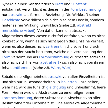
Synergie einer Ganzheit deren
Kraft
und
Substanz
entstammt, verwirklicht es dieses in der
Formbestimmung
nur
abstrakt
, als formelle Beziehung. Die Wirkkraft seiner
Geschichte
verwirklicht sich nicht in seinem Dasein, sondern
hinter seiner Wirkung, unwirklich (siehe z.B.
abstrakt
menschliche Arbeit
). Von daher kann ein abstrakt
Allgemeines dieses Wesen nicht frei entfalten, wenn es nicht
konkret wird, wenn es sich nicht gegen das Einzelne verhält,
wenn es also dieses nicht
zertrennt
, nicht isoliert und sich
nicht aus der Macht bestimmt, welche die Vereinzelung der
Form
verleiht und als
Formbestimmung
durchsetzt, sofern es
also nicht sich hiervon
abstrahiert
- sich also nicht von ihrem
Inhalt
entfremdet
(siehe z.B.
Ware
,
Wert
).
Sobald eine Allgemeinheit
abstrakt
von allen Einzelheiten ist
und sich nur in Besonderheiten, in
isolierten
Einzelheiten,
wahr hat, wird sie für sich
gleichgültig
und unbestimmt, leere
Form. Hierin wird die Abstraktion zu einer allgemeinen
Formbestimmung
, deren Substanz die Absehung von aller
Bestimmtheit der Einzelheit ist. Eine abstrakte Allgemeinheit