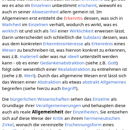
wo es also im
Einzelnen
unbestimmt
erscheint
, wiewohl es
auch in seiner
Abwesenheit
allem gemein ist. Im
Allgemeinen erst entsteht die
Erkenntis
dessen, was sich in
Wahrheit
im
Einzelnen
verhält, wodurch es wirkt, was es
wirklich
ist und sich als
Teil
einer
Wirklichkeit
erweisen lässt.
Darin unterscheidet sich schließlich die
Substanz
dessen, was
aus dem konkreten
Erkenntnisinteresse
als
Erkenntnis
eines
Wesen
zu beschreiben ist, was hiervon konkret zu erkennen,
was z.B.
materiell
oder was nur
ideell
unterstellt werden
kann - ob es einer
Gedankenabstraktion
(siehe z.B.
Gott
)
folgt oder wesentlich einer
Realabstraktion
zu entnehmen ist
(siehe z.B.
Wert
). Durch das allgemeine Wesen erst lässt sich
das Wesen einer
Abstraktion
als etwas
abstrakt Allgemeines
begreifen (siehe hierzu auch
Begriff
).
Die
bürgerlichen Wissenschaften
sehen das
Einzelne
als
Grundlage ihrer
Verallgemeinerungen
und behaupten diese
auch als reale
Allgemeinheit
der
Einzelheiten
. Sie entziehen
sich auf diese Weise der
Kritik
an ihrem
hermeneutischen
Zirkel
, wonach die vereinzelte
Erscheinungsform
eines