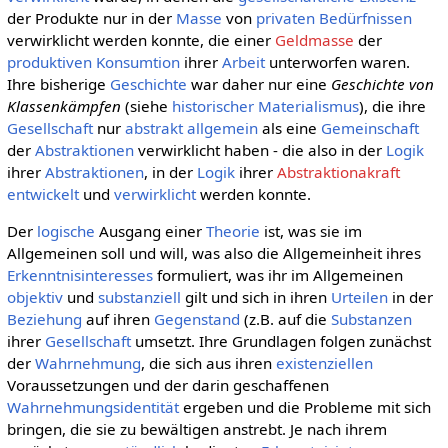
der Produkte nur in der
Masse
von
privaten
Bedürfnissen
verwirklicht werden konnte, die einer
Geldmasse
der
produktiven
Konsumtion
ihrer
Arbeit
unterworfen waren.
Ihre bisherige
Geschichte
war daher nur eine
Geschichte von
Klassenkämpfen
(siehe
historischer Materialismus
), die ihre
Gesellschaft
nur
abstrakt allgemein
als eine
Gemeinschaft
der
Abstraktionen
verwirklicht haben - die also in der
Logik
ihrer
Abstraktionen
, in der
Logik
ihrer
Abstraktionakraft
entwickelt
und
verwirklicht
werden konnte.
Der
logische
Ausgang einer
Theorie
ist, was sie im
Allgemeinen soll und will, was also die Allgemeinheit ihres
Erkenntnisinteresses
formuliert, was ihr im Allgemeinen
objektiv
und
substanziell
gilt und sich in ihren
Urteilen
in der
Beziehung
auf ihren
Gegenstand
(z.B. auf die
Substanzen
ihrer
Gesellschaft
umsetzt. Ihre Grundlagen folgen zunächst
der
Wahrnehmung
, die sich aus ihren
existenziellen
Voraussetzungen und der darin geschaffenen
Wahrnehmungsidentität
ergeben und die Probleme mit sich
bringen, die sie zu bewältigen anstrebt. Je nach ihrem