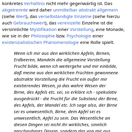
konkretes
Verhältnis
nicht mehr gegenwärtig ist. Das
abgetrennte
wird daher
unmittelbar
abstrakt allgemein
(siehe
Wert
), das
verselbständigte
Einzelne
(siehe hierzu
auch
Gebrauchswert
), das
vereinzelte
Einzelne ist die
versinnlichte
Mystifikation
einer
Vorstellung
, eine Monade,
wie sie in der
Philosophie
bzw.
Psychologie
einer
existenzialistischen
Phänomenologie
eine Rolle spielt.
Wenn ich mir aus den wirklichen Äpfeln, Birnen,
Erdbeeren, Mandeln die allgemeine Vorstellung
Frucht bilde, wenn ich weitergehe und mir einbilde,
daß meine aus den wirklichen Früchten gewonnene
abstrakte Vorstellung die Frucht ein außer mir
existierendes Wesen, ja das wahre Wesen der
Birne, des Apfels etc. sei, so erkläre ich - spekulativ
ausgedrückt - die Frucht für die Substanz der Birne,
des Apfels, der Mandel etc. Ich sage also, der Birne
sei es unwesentlich, Birne, dem Apfel sei es
unwesentlich, Apfel zu sein. Das Wesentliche an
diesen Dingen sei nicht ihr wirkliches, sinnlich
anschaubares Dasein, sondern das von mir aus