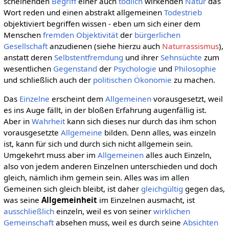
scheinenden
Begriff
einer auch
tödlich
wirkenden
Natur
das
Wort reden und einen abstrakt allgemeinen
Todestrieb
objektiviert begriffen wissen - eben um sich einer dem
Menschen
fremden
Objektivität
der
bürgerlichen
Gesellschaft
anzudienen (siehe hierzu auch
Naturrassismus
),
anstatt deren
Selbstentfremdung
und ihrer
Sehnsüchte
zum
wesentlichen
Gegenstand
der
Psychologie
und
Philosophie
und schließlich auch der
politischen Ökonomie
zu machen.
Das
Einzelne
erscheint dem
Allgemeinen
vorausgesetzt, weil
es ins Auge fällt, in der bloßen Erfahrung augenfällig ist.
Aber in
Wahrheit
kann sich dieses nur durch das ihm schon
vorausgesetzte
Allgemeine
bilden. Denn alles, was einzeln
ist, kann für sich und durch sich nicht allgemein sein.
Umgekehrt muss aber im
Allgemeinen
alles auch Einzeln,
also von jedem anderen Einzelnen unterschieden und doch
gleich, nämlich ihm gemein sein. Alles was im allen
Gemeinen sich gleich bleibt, ist daher
gleichgültig
gegen das,
was seine
Allgemeinheit
im Einzelnen ausmacht, ist
ausschließlich
einzeln, weil es von seiner
wirklichen
Gemeinschaft
absehen muss, weil es durch seine
Absichten