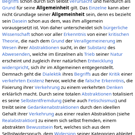
Begriffs
schon durch sich selbst
verursacht
und hierdurch als
Grund
für seine
Allgemeinheit
gilt. Das
Einzelne
kann aber
nicht Grundlage seiner
Allgemeinheit
sein, denn es bezieht
sein
Dasein
schon aus dem, was ihm allgemein
vorausgesetzt ist. Von daher unterscheidet sich
bürgerliche
Wissenschaft
schon vor aller
Erkenntnis
von einer
kritischen
Theorie
, die nach dem
Grund
der
Verallgemeinerung
im
Wesen
ihrer
Abstraktionen
sucht, in der
Substanz
des
Abwesenden
, welche im Einzelnen als
Trieb
seiner
Natur
erscheint und zugleich ihrer natürlichen
Entwicklung
widerspricht
, sich ihr im Allgemeinen entgegenstellt.
Demnach geht die
Dialektik
ihres
Begriffs
aus der
Kritik
einer
verkehrten
Existenz
hervor, welche die
falsche
Erkenntnis
, die
Fixierung ihrer
Verkehrung
zu einem verkehrten
Denken
erklärlich macht. Durch seine totalen
Abstraktionen
totalisiert
es seine
Selbstentfremdung
(siehe auch
Fetischismus
) und
treibt seine
Gedankenabstraktionen
durch den ideellen
Gehalt ihrer
Verkehrung
aus einer realen Abstraktion (siehe
Realabstraktion
) zu einem sich selbst fremden, einem
abstrakten
Bewusstsein
fort, welches sich aus dem
Selbstwiderspruch, dem
Widersinn
seiner Kategorien ableitet