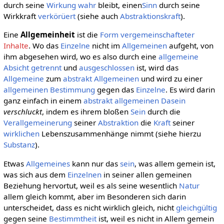
durch seine
Wirkung
wahr
bleibt, einen
Sinn
durch seine
Wirkkraft
verkörüert
(siehe auch
Abstraktionskraft
).
Eine
Allgemeinheit
ist die
Form
vergemeinschafteter
Inhalte
. Wo das
Einzelne
nicht im
Allgemeinen
aufgeht, von
ihm abgesehen wird, wo es also durch eine
allgemeine
Absicht
getrennt
und
ausgeschlossen
ist, wird das
Allgemeine
zum
abstrakt Allgemeinen
und wird zu einer
allgemeinen
Bestimmung
gegen das
Einzelne
. Es wird darin
ganz einfach in einem
abstrakt allgemeinen
Dasein
verschluckt
, indem es ihrem bloßen
Sein
durch die
Verallgemeinerung
seiner
Abstraktion
die
Kraft
seiner
wirklichen
Lebenszusammenhänge nimmt (siehe hierzu
Substanz
).
Etwas
Allgemeines
kann nur das
sein
, was allem gemein ist,
was sich aus dem
Einzelnen
in seiner allen gemeinen
Beziehung hervortut, weil es als seine wesentlich
Natur
allem gleich kommt, aber im Besonderen sich darin
unterscheidet, dass es nicht wirklich gleich, nicht
gleichgültig
gegen seine
Bestimmtheit
ist, weil es nicht in Allem gemein