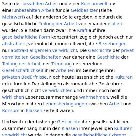
Seite der
bezahlten Arbeit
und einer
Konsumwelt
aus
einer
unbezahlten Arbeit
für die
Geldbesitzer
(siehe
Mehrwert
) auf der anderen Seite ergeben, die durch die
gesellschaftliche
Teilung der Arbeit
von einander
isoliert
wurden. Sie haben darin zwar ihre
Kraft
auf ihre
gesellschaftliche
Form
konzentriert, zugleich jedoch auch nur
abstrahiert
, vereinfacht, monokultiviert, ihre
Beziehungen
nur
abstrakt allgemein
verwirklicht
. Die
Geschichte
der
privat
vermittelten
Gesellschaften
war daher eine
Geschichte
der
Teilung der Arbeit
, der
Trennung
der einzelnen
Gesellschaftlichkeit
ihrer
Arbeiten
im Gemenge ihrer
privaten
Bedürfnisse
. Noch heute lassen sich solche
Kulturen
in kulturellen Darstellungen als romantische Geste ihrer
geschichtlich nicht
verwirklichten
und immer noch nicht
wirklichen
Lebenszusammenhänge
wahrnehmen
, weil die
Menschen in ihren
Lebensbedingungen
zwischen
Arbeit
und
Konsum
in
Klassen
zerteilt waren.
Und weil in der bisherige
Geschichte
ihre gesellschaftlicher
Zusammenhang nur in den
Klassen
ihrer jeweiligen
Kulturen
verwirklicht
wurde, in denen die
gesellschaftliche
Existenz