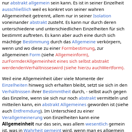
nur
abstrakt allgemein
sein kann. Es ist in seiner Einzelheit
ausschließlich
weil es konkret von seiner wahren
Allgemeinheit getrennt, allem nur in seiner
Isolation
voneinander
abstrakt
zusteht. Es kann nur durch deren
unterschiedene und unterschiedlichen Einzelheiten für sich
bestimmt auftreten. Es kann aber auch eine durch sich
mächtige
Bestimmung
durch das
Allgemeine
verkörpern,
wenn und wo diese zu einer
Formbestimung
, zur
allgemeinen
Form
(siehe
Allgemeinform),
zurFormderAllgemeinheit eines sich selbst abstrakt
werdendenVerhältnisseswird (siehe hierzu auchWertform).
Weil eine Allgemeinheit über viele Momente der
Einzelheiten
hinweg sich erhalten bleibt, setzt sie sich in den
Verhältnissen
ihrer
Bestimmtheit
durch, - selbst auch gegen
das Einzelne, wenn sie sich nur noch
abstrakt
vermitteln und
mitteilen kann, ein
abstrakt Allgemeines
geworden ist (siehe
auch
Entfremdung
). Im Unterschied zu einer
Verallgemeinerung
von Einzelheiten kann eine
Allgemeinheit
nur das sein, was allem
wesentlich
gemein
ist, was in
Wahrheit
gemeint
wird, wenn man es allgemein