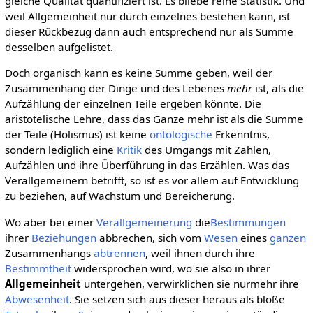
gleiche Qualität quantifiziert ist. Es bliebe reine Statistik. Und
weil Allgemeinheit nur durch einzelnes bestehen kann, ist
dieser Rückbezug dann auch entsprechend nur als Summe
desselben aufgelistet.
Doch organisch kann es keine Summe geben, weil der
Zusammenhang der Dinge und des Lebenes
mehr
ist, als die
Aufzählung der einzelnen Teile ergeben könnte. Die
aristotelische Lehre, dass das Ganze mehr ist als die Summe
der Teile (Holismus) ist keine
ontologische
Erkenntnis,
sondern lediglich eine
Kritik
des Umgangs mit Zahlen,
Aufzählen und ihre Überführung in das Erzählen. Was das
Verallgemeinern betrifft, so ist es vor allem auf Entwicklung
zu beziehen, auf Wachstum und Bereicherung.
Wo aber bei einer
Verallgemeinerung
die
Bestimmungen
ihrer
Beziehungen
abbrechen, sich vom
Wesen
eines
ganzen
Zusammenhangs
abtrennen
, weil ihnen durch ihre
Bestimmtheit
widersprochen wird, wo sie also in ihrer
Allgemeinheit
untergehen, verwirklichen sie nurmehr ihre
Abwesenheit
. Sie setzen sich aus dieser heraus als bloße