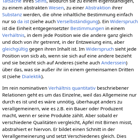
Tatsache
ihres
Seins
, wodurch sie zu einem eigenständigen,
zu einem abstrakten
Wesen
, zu einer
Abstraktion
ihrer
Substanz
werden, die ohne inhaltliche Bestimmung einfach
nur so
da ist
(siehe auch
Verselbständigung
). Ein
Widerspruch
ist die Einheit entgegensetzter
Bestimmungen
in einem
Verhältnis
, in dem jede Position wie die andere ganz gleich
und doch von ihr getrennt, in der Entzweiung eins, aber
gleichgültig
gegen ihren Inhalt ist. Im
Widerspruch
sieht jede
Position von sicb ab, wenn sie sich auf eine andere bezieht
und sie bezieht sich auf Anderes (siehe auch
Anderssein
)
über das, was sie außer ihr iin einem gemeinsamen Dritten
st (siehe
Dialektik
).
Im rein nominativen
Verhältnis
quantitativ
beschriebener
Relationen geht es um das Einzelne, weil das Allgemeine nur
durch es ist und es wäre unnötig, überhaupt anders zu
verallgemeinern, wie es z.B. ein Bauer oder Produzent
macht, wenn er seine Produkte zählt. Aber sobald er
verschiedene Qualitäten vergleicht, Äpfel mit Birnen misst,
abstrahiert er hiervon. Er bildet einen Schnitt in der
Verallgemeinerung und setzt Verschiedenes gleich. Dies