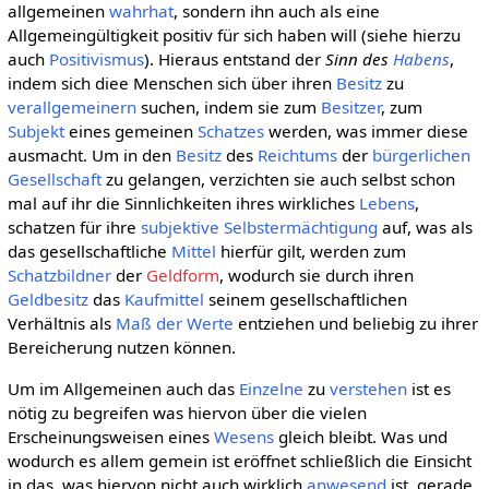
allgemeinen
wahrhat
, sondern ihn auch als eine
Allgemeingültigkeit positiv für sich haben will (siehe hierzu
auch
Positivismus
). Hieraus entstand der
Sinn des
Habens
,
indem sich diee Menschen sich über ihren
Besitz
zu
verallgemeinern
suchen, indem sie zum
Besitzer
, zum
Subjekt
eines gemeinen
Schatzes
werden, was immer diese
ausmacht. Um in den
Besitz
des
Reichtums
der
bürgerlichen
Gesellschaft
zu gelangen, verzichten sie auch selbst schon
mal auf ihr die Sinnlichkeiten ihres wirkliches
Lebens
,
schatzen für ihre
subjektive
Selbstermächtigung
auf, was als
das gesellschaftliche
Mittel
hierfür gilt, werden zum
Schatzbildner
der
Geldform
, wodurch sie durch ihren
Geldbesitz
das
Kaufmittel
seinem gesellschaftlichen
Verhältnis als
Maß der Werte
entziehen und beliebig zu ihrer
Bereicherung nutzen können.
Um im Allgemeinen auch das
Einzelne
zu
verstehen
ist es
nötig zu begreifen was hiervon über die vielen
Erscheinungsweisen eines
Wesens
gleich bleibt. Was und
wodurch es allem gemein ist eröffnet schließlich die Einsicht
in das, was hiervon nicht auch wirklich
anwesend
ist, gerade