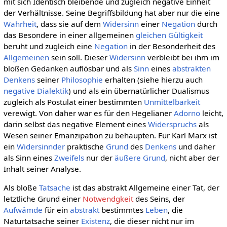
mit sich Identisch bleibende und zugleich negative Einheit
der Verhältnisse. Seine Begriffsbildung hat aber nur die eine
Wahrheit
, dass sie auf dem
Widersinn
einer
Negation
durch
das Besondere in einer allgemeinen
gleichen Gültigkeit
beruht und zugleich eine
Negation
in der Besonderheit des
Allgemeinen
sein soll. Dieser
Widersinn
verbleibt bei ihm im
bloßen Gedanken auflösbar und als
Sinn
eines
abstrakten
Denkens
seiner
Philosophie
erhalten (siehe hierzu auch
negative Dialektik
) und als ein übernatürlicher Dualismus
zugleich als Postulat einer bestimmten
Unmittelbarkeit
verewigt. Von daher war es für den Hegelianer
Adorno
leicht,
darin selbst das negative Element eines
Widerspruchs
als
Wesen seiner Emanzipation zu behaupten. Für Karl Marx ist
ein
Widersinnder
praktische
Grund
des
Denkens
und daher
als Sinn eines
Zweifels
nur der
äußere
Grund
, nicht aber der
Inhalt seiner Analyse.
Als bloße
Tatsache
ist das abstrakt Allgemeine einer Tat, der
letztliche Grund einer
Notwendgkeit
des Seins, der
Aufwämde
für ein
abstrakt
bestimmtes
Leben
, die
Naturtatsache seiner
Existenz
, die dieser nicht nur im