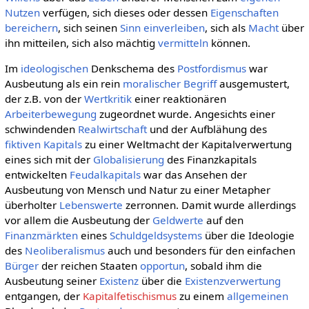
Nutzen
verfügen, sich dieses oder dessen
Eigenschaften
bereichern
, sich seinen
Sinn
einverleiben
, sich als
Macht
über
ihn mitteilen, sich also mächtig
vermitteln
können.
Im
ideologischen
Denkschema des
Postfordismus
war
Ausbeutung als ein rein
moralischer
Begriff
ausgemustert,
der z.B. von der
Wertkritik
einer reaktionären
Arbeiterbewegung
zugeordnet wurde. Angesichts einer
schwindenden
Realwirtschaft
und der Aufblähung des
fiktiven Kapitals
zu einer Weltmacht der Kapitalverwertung
eines sich mit der
Globalisierung
des Finanzkapitals
entwickelten
Feudalkapitals
war das Ansehen der
Ausbeutung von Mensch und Natur zu einer Metapher
überholter
Lebenswerte
zerronnen. Damit wurde allerdings
vor allem die Ausbeutung der
Geldwerte
auf den
Finanzmärkten
eines
Schuldgeldsystems
über die Ideologie
des
Neoliberalismus
auch und besonders für den einfachen
Bürger
der reichen Staaten
opportun
, sobald ihm die
Ausbeutung seiner
Existenz
über die
Existenzverwertung
entgangen, der
Kapitalfetischismus
zu einem
allgemeinen