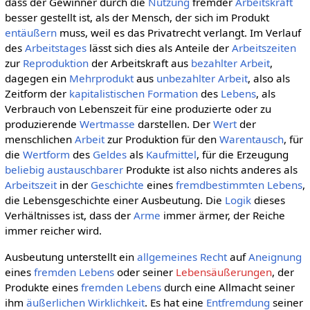
dass der Gewinner durch die
Nutzung
fremder
Arbeitskraft
besser gestellt ist, als der Mensch, der sich im Produkt
entäußern
muss, weil es das Privatrecht verlangt. Im Verlauf
des
Arbeitstages
lässt sich dies als Anteile der
Arbeitszeiten
zur
Reproduktion
der Arbeitskraft aus
bezahlter Arbeit
,
dagegen ein
Mehrprodukt
aus
unbezahlter Arbeit
, also als
Zeitform der
kapitalistischen
Formation
des
Lebens
, als
Verbrauch von Lebenszeit für eine produzierte oder zu
produzierende
Wertmasse
darstellen. Der
Wert
der
menschlichen
Arbeit
zur Produktion für den
Warentausch
, für
die
Wertform
des
Geldes
als
Kaufmittel
, für die Erzeugung
beliebig
austauschbarer
Produkte ist also nichts anderes als
Arbeitszeit
in der
Geschichte
eines
fremdbestimmten
Lebens
,
die Lebensgeschichte einer Ausbeutung. Die
Logik
dieses
Verhältnisses ist, dass der
Arme
immer ärmer, der Reiche
immer reicher wird.
Ausbeutung unterstellt ein
allgemeines
Recht
auf
Aneignung
eines
fremden
Lebens
oder seiner
Lebensäußerungen
, der
Produkte eines
fremden
Lebens
durch eine Allmacht seiner
ihm
äußerlichen
Wirklichkeit
. Es hat eine
Entfremdung
seiner