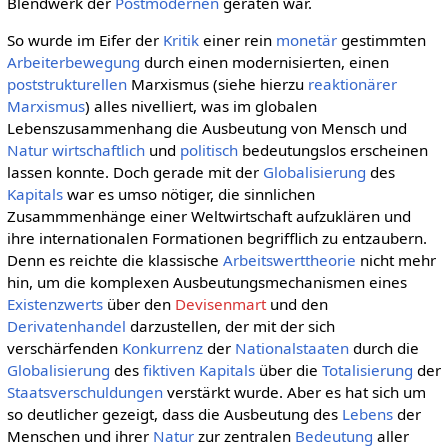
Blendwerk der
Postmodernen
geraten war.
So wurde im Eifer der
Kritik
einer rein
monetär
gestimmten
Arbeiterbewegung
durch einen modernisierten, einen
poststrukturellen
Marxismus (siehe hierzu
reaktionärer
Marxismus
) alles nivelliert, was im globalen
Lebenszusammenhang die Ausbeutung von Mensch und
Natur
wirtschaftlich
und
politisch
bedeutungslos erscheinen
lassen konnte. Doch gerade mit der
Globalisierung
des
Kapitals
war es umso nötiger, die sinnlichen
Zusammmenhänge einer Weltwirtschaft aufzuklären und
ihre internationalen Formationen begrifflich zu entzaubern.
Denn es reichte die klassische
Arbeitswerttheorie
nicht mehr
hin, um die komplexen Ausbeutungsmechanismen eines
Existenzwerts
über den
Devisenmart
und den
Derivatenhandel
darzustellen, der mit der sich
verschärfenden
Konkurrenz
der
Nationalstaaten
durch die
Globalisierung
des
fiktiven Kapitals
über die
Totalisierung
der
Staatsverschuldungen
verstärkt wurde. Aber es hat sich um
so deutlicher gezeigt, dass die Ausbeutung des
Lebens
der
Menschen und ihrer
Natur
zur zentralen
Bedeutung
aller