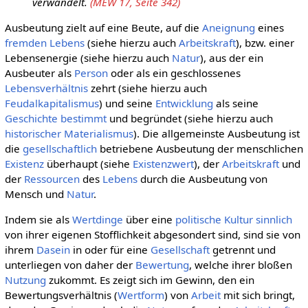
verwandelt.
(MEW 17, Seite 342)
Ausbeutung zielt auf eine Beute, auf die
Aneignung
eines
fremden
Lebens
(siehe hierzu auch
Arbeitskraft
), bzw. einer
Lebensenergie (siehe hierzu auch
Natur
), aus der ein
Ausbeuter als
Person
oder als ein geschlossenes
Lebensverhältnis
zehrt (siehe hierzu auch
Feudalkapitalismus
) und seine
Entwicklung
als seine
Geschichte
bestimmt
und begründet (siehe hierzu auch
historischer Materialismus
). Die allgemeinste Ausbeutung ist
die
gesellschaftlich
betriebene Ausbeutung der menschlichen
Existenz
überhaupt (siehe
Existenzwert
), der
Arbeitskraft
und
der
Ressourcen
des
Lebens
durch die Ausbeutung von
Mensch und
Natur
.
Indem sie als
Wertdinge
über eine
politische Kultur
sinnlich
von ihrer eigenen Stofflichkeit abgesondert sind, sind sie von
ihrem
Dasein
in oder für eine
Gesellschaft
getrennt und
unterliegen von daher der
Bewertung
, welche ihrer bloßen
Nutzung
zukommt. Es zeigt sich im Gewinn, den ein
Bewertungsverhältnis (
Wertform
) von
Arbeit
mit sich bringt,