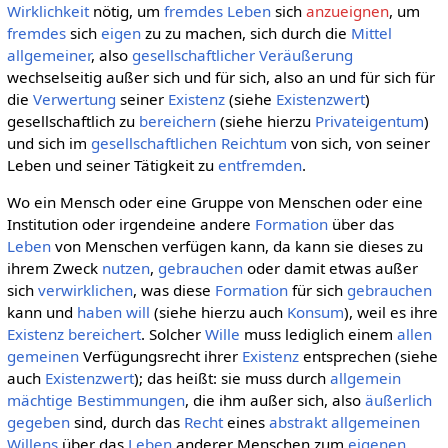
Wirklichkeit
nötig, um
fremdes
Leben
sich
anzueignen
, um
fremdes
sich
eigen
zu zu machen, sich durch die
Mittel
allgemeiner
, also
gesellschaftlicher
Veräußerung
wechselseitig außer sich und für sich, also an und für sich für
die
Verwertung
seiner
Existenz
(siehe
Existenzwert
)
gesellschaftlich zu
bereichern
(siehe hierzu
Privateigentum
)
und sich im
gesellschaftlichen
Reichtum
von sich, von seiner
Leben und seiner Tätigkeit zu
entfremden
.
Wo ein Mensch oder eine Gruppe von Menschen oder eine
Institution oder irgendeine andere
Formation
über das
Leben
von Menschen verfügen kann, da kann sie dieses zu
ihrem Zweck
nutzen
,
gebrauchen
oder damit etwas außer
sich
verwirklichen
, was diese
Formation
für sich
gebrauchen
kann und
haben
will
(siehe hierzu auch
Konsum
), weil es ihre
Existenz
bereichert
. Solcher
Wille
muss lediglich einem
allen
gemeinen
Verfügungsrecht ihrer
Existenz
entsprechen (siehe
auch
Existenzwert
); das heißt: sie muss durch
allgemein
mächtige
Bestimmungen
, die ihm außer sich, also
äußerlich
gegeben
sind, durch das
Recht
eines
abstrakt allgemeinen
Willens
über das
Leben
anderer Menschen zum
eigenen