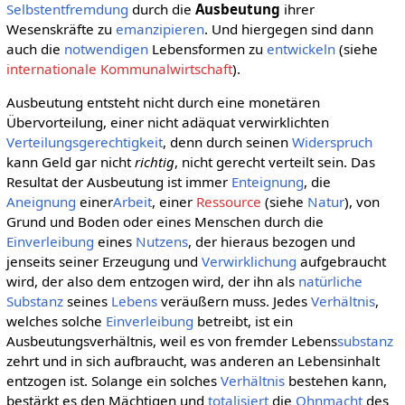
Selbstentfremdung
durch die
Ausbeutung
ihrer
Wesenskräfte zu
emanzipieren
. Und hiergegen sind dann
auch die
notwendigen
Lebensformen zu
entwickeln
(siehe
internationale Kommunalwirtschaft
).
Ausbeutung entsteht nicht durch eine monetären
Übervorteilung, einer nicht adäquat verwirklichten
Verteilungsgerechtigkeit
, denn durch seinen
Widerspruch
kann Geld gar nicht
richtig
, nicht gerecht verteilt sein. Das
Resultat der Ausbeutung ist immer
Enteignung
, die
Aneignung
einer
Arbeit
, einer
Ressource
(siehe
Natur
), von
Grund und Boden oder eines Menschen durch die
Einverleibung
eines
Nutzens
, der hieraus bezogen und
jenseits seiner Erzeugung und
Verwirklichung
aufgebraucht
wird, der also dem entzogen wird, der ihn als
natürliche
Substanz
seines
Lebens
veräußern muss. Jedes
Verhältnis
,
welches solche
Einverleibung
betreibt, ist ein
Ausbeutungsverhältnis, weil es von fremder Lebens
substanz
zehrt und in sich aufbraucht, was anderen an Lebensinhalt
entzogen ist. Solange ein solches
Verhältnis
bestehen kann,
bestärkt es den Mächtigen und
totalisiert
die
Ohnmacht
des