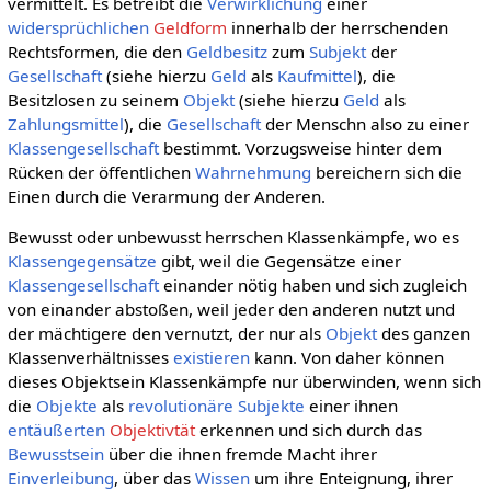
vermittelt. Es betreibt die
Verwirklichung
einer
widersprüchlichen
Geldform
innerhalb der herrschenden
Rechtsformen, die den
Geldbesitz
zum
Subjekt
der
Gesellschaft
(siehe hierzu
Geld
als
Kaufmittel
), die
Besitzlosen zu seinem
Objekt
(siehe hierzu
Geld
als
Zahlungsmittel
), die
Gesellschaft
der Menschn also zu einer
Klassengesellschaft
bestimmt. Vorzugsweise hinter dem
Rücken der öffentlichen
Wahrnehmung
bereichern sich die
Einen durch die Verarmung der Anderen.
Bewusst oder unbewusst herrschen Klassenkämpfe, wo es
Klassengegensätze
gibt, weil die Gegensätze einer
Klassengesellschaft
einander nötig haben und sich zugleich
von einander abstoßen, weil jeder den anderen nutzt und
der mächtigere den vernutzt, der nur als
Objekt
des ganzen
Klassenverhältnisses
existieren
kann. Von daher können
dieses Objektsein Klassenkämpfe nur überwinden, wenn sich
die
Objekte
als
revolutionäre
Subjekte
einer ihnen
entäußerten
Objektivtät
erkennen und sich durch das
Bewusstsein
über die ihnen fremde Macht ihrer
Einverleibung
, über das
Wissen
um ihre Enteignung, ihrer