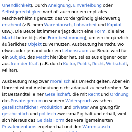
Unendlichkeit
). Durch
Aneignung
,
Einverleibung
oder
Selbstgerechtigkeit
wird oft auch nur ein implizites
Machtverhältnis genutzt, das vordergründig gleichwertig
erscheint
(z.B. beim
Warentausch
,
Lohnarbeit
und
Kapital
usw.). Die Beute ist immer erjagt durch eine
Form
, die eine
Macht
betreibt (siehe
Formbestimmung
), um ein ihr gänzlich
äußerliches
Objekt
zu vernutzen. Ausbeutung herrscht, wo
etwas oder jemand oder ein
Lebensraum
zur Beute wird für
ein
Subjekt
, das
Macht
hierüber hat, sei es aus eigener oder
aus
fremder Kraft
(z.B. durch
Kultur
,
Politik
,
Recht
,
Wirtschaft
,
Militär).
Ausbeutung mag zwar
moralisch
als Unrecht gelten. Aber ein
Unrecht ist mit Ausbeutung nicht adäquat zu beschreiben. Sie
ist Bestandteil einer
Gesellschaft
, die mit
Recht
und
Ordnung
das
Privateigentum
in seinem
Widerspruch
zwischen
gesellschaftlicher
Produktion
und
privater
Aneignung für
geschichtlich
und
politisch
zweckmäßig hält und erhält, weil
sich hieraus das
Geldals
Form
des verallgemeinerten
Privateigentums
ergeben hat und den
Warentausch