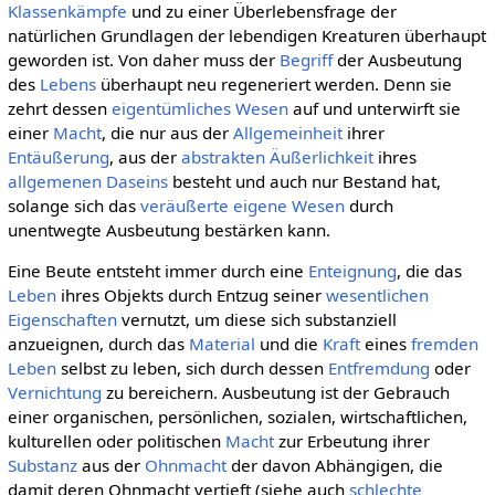
Klassenkämpfe
und zu einer Überlebensfrage der
natürlichen Grundlagen der lebendigen Kreaturen überhaupt
geworden ist. Von daher muss der
Begriff
der Ausbeutung
des
Lebens
überhaupt neu regeneriert werden. Denn sie
zehrt dessen
eigentümliches
Wesen
auf und unterwirft sie
einer
Macht
, die nur aus der
Allgemeinheit
ihrer
Entäußerung
, aus der
abstrakten
Äußerlichkeit
ihres
allgemenen
Daseins
besteht und auch nur Bestand hat,
solange sich das
veräußerte
eigene
Wesen
durch
unentwegte Ausbeutung bestärken kann.
Eine Beute entsteht immer durch eine
Enteignung
, die das
Leben
ihres Objekts durch Entzug seiner
wesentlichen
Eigenschaften
vernutzt, um diese sich substanziell
anzueignen, durch das
Material
und die
Kraft
eines
fremden
Leben
selbst zu leben, sich durch dessen
Entfremdung
oder
Vernichtung
zu bereichern. Ausbeutung ist der Gebrauch
einer organischen, persönlichen, sozialen, wirtschaftlichen,
kulturellen oder politischen
Macht
zur Erbeutung ihrer
Substanz
aus der
Ohnmacht
der davon Abhängigen, die
damit deren Ohnmacht vertieft (siehe auch
schlechte