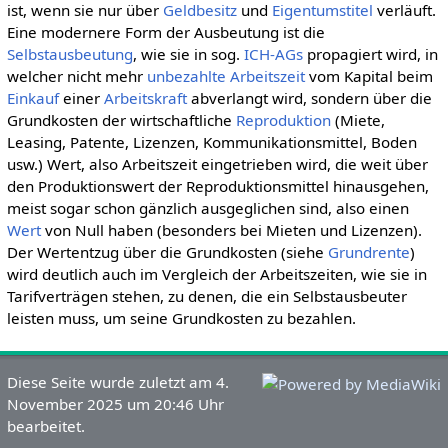
ist, wenn sie nur über
Geldbesitz
und
Eigentumstitel
verläuft.
Eine modernere Form der Ausbeutung ist die
Selbstausbeutung
, wie sie in sog.
ICH-AGs
propagiert wird, in
welcher nicht mehr
unbezahlte Arbeitszeit
vom Kapital beim
Einkauf
einer
Arbeitskraft
abverlangt wird, sondern über die
Grundkosten der wirtschaftliche
Reproduktion
(Miete,
Leasing, Patente, Lizenzen, Kommunikationsmittel, Boden
usw.) Wert, also Arbeitszeit eingetrieben wird, die weit über
den Produktionswert der Reproduktionsmittel hinausgehen,
meist sogar schon gänzlich ausgeglichen sind, also einen
Wert
von Null haben (besonders bei Mieten und Lizenzen).
Der Wertentzug über die Grundkosten (siehe
Grundrente
)
wird deutlich auch im Vergleich der Arbeitszeiten, wie sie in
Tarifverträgen stehen, zu denen, die ein Selbstausbeuter
leisten muss, um seine Grundkosten zu bezahlen.
Diese Seite wurde zuletzt am 4.
November 2025 um 20:46 Uhr
bearbeitet.