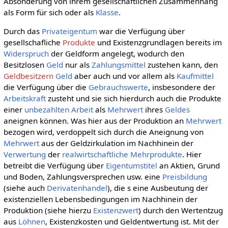
Absonderung von ihrem gesellschaftlichen Zusammenhang
als Form für sich oder als
Klasse
.
Durch das
Privateigentum
war die Verfügung über
gesellschafliche
Produkte
und Existenzgrundlagen bereits im
Widerspruch
der Geldform angelegt, wodurch den
Besitzlosen
Geld
nur als
Zahlungsmittel
zustehen kann, den
Geldbesitzern
Geld
aber auch und vor allem als
Kaufmittel
die Verfügung über die
Gebrauchswerte
, insbesondere der
Arbeitskraft
zusteht und sie sich hierdurch auch die Produkte
einer
unbezahlten Arbeit
als
Mehrwert
ihres
Geldes
aneignen können. Was hier aus der Produktion an
Mehrwert
bezogen wird, verdoppelt sich durch die Aneignung von
Mehrwert
aus der Geldzirkulation im Nachhinein der
Verwertung
der
realwirtschaftliche
Mehrprodukte
. Hier
betreibt die Verfügung über
Eigentumstitel
an Aktien, Grund
und Boden, Zahlungsversprechen usw. eine
Preisbildung
(siehe auch
Derivatenhandel
), die s eine Ausbeutung der
existenziellen Lebensbedingungen im Nachhinein der
Produktion (siehe hierzu
Existenzwert
) durch den Wertentzug
aus
Löhnen
, Existenzkosten und Geldentwertung ist. Mit der