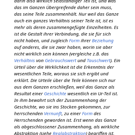
darin also wirklich selbständiger Teil ist, und was
das im Ganzen Übergreifende daher sein muss,
das seine Teile zusammenhält. Nur weil das Ganze
auch ein ganzes Verhältnis seiner Teile ist, ist es
mehr als deren zusammengefügte Einzelheiten. Es
ist die Gestalt ihrer Verbindung, die sie für sich
nicht haben, und zugleich
Form
ihrer
Beziehung
auf anderes, die sie zwar haben, worin sie aber
nicht wirklich sein können (vergleiche z.B. das
Verhältnis
von
Gebrauchswert
und
Tauschwert
). Ein
Urteil über die Wirklichkeit ist die Erkenntnis der
wesentlichen Teile, woraus sie sich ergibt und
erklärt. Die Urteile über die Teile können sich nur
aus dem Ganzen erschließen, weil das Ganze als
Resultat einer
Geschichte
wesentlich ein Ur-Teil ist.
In ihm bewahrt sich der Zusammenhang der
Geschichte, wo sie ins Stocken gekommen, zur
herrschenden
Vernunft
, zu einer
Form
des
Herrschenden geworden ist. Erst wenn das Ganze
als abgeschlossener Zusammenhang, als wirkliche
Abstraktion (siehe
Realabstraktion
) begriffen ist,