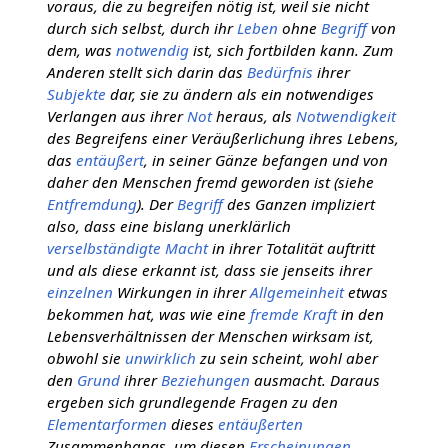
voraus, die zu begreifen nötig ist, weil sie nicht
durch sich selbst, durch ihr
Leben
ohne
Begriff
von
dem, was
notwendig
ist, sich fortbilden kann. Zum
Anderen stellt sich darin das
Bedürfnis
ihrer
Subjekte
dar, sie zu ändern als ein notwendiges
Verlangen aus ihrer
Not
heraus, als
Notwendigkeit
des Begreifens einer Veräußerlichung ihres Lebens,
das
entäußert
, in seiner Gänze befangen und von
daher den Menschen fremd geworden ist (siehe
Entfremdung
). Der
Begriff
des Ganzen impliziert
also, dass eine bislang unerklärlich
verselbständigte
Macht
in ihrer Totalität auftritt
und als diese erkannt ist, dass sie jenseits ihrer
einzelnen
Wirkungen in ihrer
Allgemeinheit
etwas
bekommen hat, was wie eine
fremde Kraft
in den
Lebensverhältnissen der Menschen wirksam ist,
obwohl sie
unwirklich
zu sein scheint, wohl aber
den
Grund
ihrer
Beziehungen
ausmacht. Daraus
ergeben sich grundlegende Fragen zu den
Elementarformen
dieses
entäußerten
Zusammenhangs, um diesen
Erscheinungen