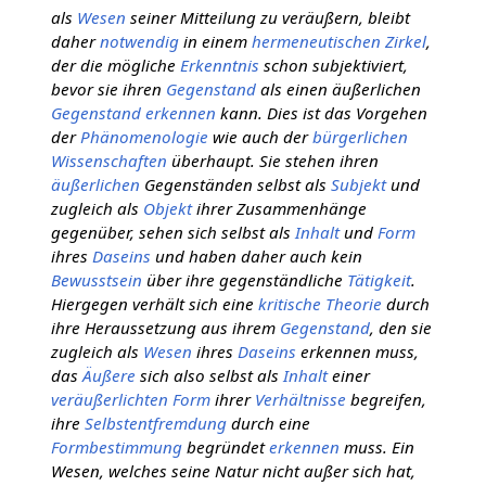
als
Wesen
seiner Mitteilung zu veräußern, bleibt
daher
notwendig
in einem
hermeneutischen Zirkel
,
der die mögliche
Erkenntnis
schon subjektiviert,
bevor sie ihren
Gegenstand
als einen äußerlichen
Gegenstand
erkennen
kann. Dies ist das Vorgehen
der
Phänomenologie
wie auch der
bürgerlichen
Wissenschaften
überhaupt. Sie stehen ihren
äußerlichen
Gegenständen selbst als
Subjekt
und
zugleich als
Objekt
ihrer Zusammenhänge
gegenüber, sehen sich selbst als
Inhalt
und
Form
ihres
Daseins
und haben daher auch kein
Bewusstsein
über ihre gegenständliche
Tätigkeit
.
Hiergegen verhält sich eine
kritische Theorie
durch
ihre Heraussetzung aus ihrem
Gegenstand
, den sie
zugleich als
Wesen
ihres
Daseins
erkennen muss,
das
Äußere
sich also selbst als
Inhalt
einer
veräußerlichten
Form
ihrer
Verhältnisse
begreifen,
ihre
Selbstentfremdung
durch eine
Formbestimmung
begründet
erkennen
muss. Ein
Wesen, welches seine Natur nicht außer sich hat,