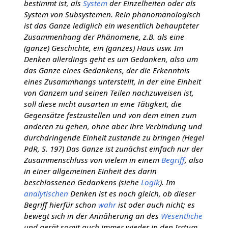
bestimmt ist, als
System
der Einzelheiten oder als
System von Subsystemen. Rein phänomänologisch
ist das Ganze lediglich ein wesentlich behaupteter
Zusammenhang der Phänomene, z.B. als eine
(ganze) Geschichte, ein (ganzes) Haus usw. Im
Denken allerdings geht es um Gedanken, also um
das Ganze eines Gedankens, der die Erkenntnis
eines Zusammhangs unterstellt, in der eine Einheit
von Ganzem und seinen Teilen nachzuweisen ist,
soll diese nicht ausarten in eine Tätigkeit, die
Gegensätze festzustellen und von dem einen zum
anderen zu gehen, ohne aber ihre Verbindung und
durchdringende Einheit zustande zu bringen (Hegel
PdR, S. 197) Das Ganze ist zunächst einfach nur der
Zusammenschluss von vielem in einem
Begriff
, also
in einer allgemeinen Einheit des darin
beschlossenen Gedankens (siehe
Logik
). Im
analytischen
Denken ist es noch gleich, ob dieser
Begriff hierfür schon
wahr
ist oder auch nicht; es
bewegt sich in der Annäherung an des
Wesentliche
und gerät somit auch immer wieder in den Irrtum