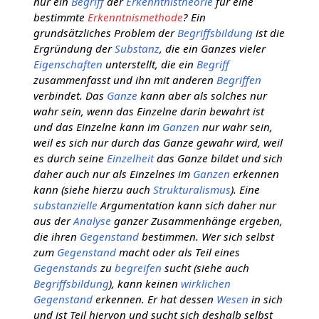
nur ein
Begriff
der
Erkenntnistheorie
für eine
bestimmte
Erkenntnismethode
? Ein
grundsätzliches Problem der
Begriffsbildung
ist die
Ergründung der
Substanz
, die ein Ganzes vieler
Eigenschaften
unterstellt, die ein
Begriff
zusammenfasst und ihn mit anderen
Begriffen
verbindet. Das
Ganze
kann aber als solches nur
wahr sein, wenn das Einzelne darin bewahrt ist
und das Einzelne kann im
Ganzen
nur wahr sein,
weil es sich nur durch das Ganze gewahr wird, weil
es durch seine
Einzelheit
das Ganze bildet und sich
daher auch nur als Einzelnes im
Ganzen
erkennen
kann (siehe hierzu auch
Strukturalismus
). Eine
substanzielle
Argumentation kann sich daher nur
aus der
Analyse
ganzer Zusammenhänge ergeben,
die ihren
Gegenstand
bestimmen. Wer sich selbst
zum
Gegenstand
macht oder als Teil eines
Gegenstands
zu
begreifen
sucht (siehe auch
Begriffsbildung
), kann keinen
wirklichen
Gegenstand
erkennen. Er hat dessen
Wesen
in sich
und ist Teil hiervon und sucht sich deshalb selbst