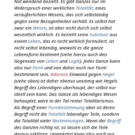
Not wendend bezieht. Es gibt Ganzes nur im
Widerspruch einer wirklichen
Totalität
, eines
veräußerlichten Wesens, das sich selbständig
gegen seine Bezogenheiten verhält. Es selbst hat
zwar ein
Wesen
, ist aber nicht durch sich selbst
wesentlich wirklich. Es bezieht seine
Substanz
aus
einem
Leben
, das es nicht wirklich formuliert, ist
nicht selbst lebendig, wiewohl es die ganze
Lebensform bestimmt (siehe hierzu auch den
Gegensatz von
Leben
und
Logik
). Jedes Ganze kann
also nur
Form
und von daher auch nur Form
bestimment sein.
Adornos
Einwand gegen
Hegel
(siehe oben) ist daher ebenso unsinnig wie Hegels
Begriff des Lebendigen überhaupt, der selbst nur
ideell sein kann. Das Ganze als lebendiges Wesen
behauptet, wäre in der Tat reiner Totalitarismus.
Als Begriff einer
Formbestimmung
aber ist deren
Begriff nicht die
Totalität
lebendiger Teile, sondern
die Totalität vieler
Bestimmungen
. Wenn der
Begriff
des Ganzen richtig ist, so lassen sich die Teile
daraus erklären. Umgekehrt kann also auch nur