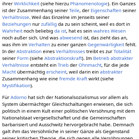
ihrer
Wirklichkeit
(siehe hierzu
Phänomenologie
). Ein Ganzes
ist der Zusammenhang seiner
Teile
, der
Eigenschaften
seiner
Verhältnisse
. Weil das Einzelne im Jenseits seiner
Beziehungen
nur
zufällig
da zu sein scheint, weil es dort in
Wahrheit
noch beliebig
da ist
, hat es sein
wahres
Wesen
noch außer sich. Und was
abwesend
ist, das zieht das an,
was ihm im
Verhalten
zu einer ganzen
Gegenwärtigkeit
fehlt.
In der
Abstraktion
eines
Verhältnisses
treibt es zur
Totalität
seiner
Form
(siehe
Abstraktionskraft
). Im
Betrieb
abstrakter
Verhältnisse
entsteht ein
Trieb
der
Ohnmacht
, für die jede
Macht
übermächtig
erscheint
, weil darin ein
abstrakter
Zusammenhang wie eine
fremde Kraft
wirkt (siehe
Mystifikation
).
Für
Adorno
hat sich der Nationalsozialismus vor allem als
System übermächtger Gleichschaltungen erwiesen, die sich
politisch in einem Kult einer politischen Versöhnung mit dem
Nationalstaat vergesellschaftet und die Gemeinschaften
barbarisiert und Ausschwitz hervorgebracht habe. Demnach
galt ihm das Versöhnliche in seiner Gänze als Gegenstand
seiner kritischen Theorie, die sich gegen alle Versöhnungen