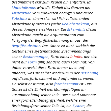
Bestimmtheit erst zum Realen hin entfalten. Im
Materialismus
wird die Einheit des Ganzen als
Abstraktion
vom Konkreten begriffen und deren
Substanz
in einem sich wirklich vollziehenden
Abstraktionsprozesses (siehe
Realabstraktion
) aus
dessen Analyse erschlossen. Die
Erkenntnis
dieser
Abstraktion macht die Argumentation zum
Fortgang der Begriffsbestimmungen aus, die
Begriffssubstanz
. Das Ganze ist auch wirklich die
Gestalt eines systematischen Zusammenhangs
seiner
Bestimmungen
, Form eines
Inhalts
, der sich
nicht nur
Form
gibt, sondern auch Form hat. Von
daher verweist diese Form immer auch auf
anderes, was sie selbst wiederum in der
Beziehung
auf dieses fortbestimmt und auf anderes, wovon
sie selbst bestimmt, also
formbestimmt
ist. Das
Ganze ist die Einheit des Mannigfaltigen im
Zusammenhang seiner Teile. Diese sind Momente
einer formellen Inbegriffenheit, welche eine
Beziehungsform seiner Teile ist, ein
System
, die
Totalität
aller
Beziehungen
darin. Worin alles