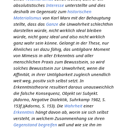
absolutistisches
Interesse
unterstellte und dies
deshalb im Gegensatz zum
historischen
Materialismus
von Karl Marx mit der Behauptung
stellte, dass das
Ganze
die Unwahrheit schlechthin
darstellen würde, nicht wirklich ideal bleiben
würde, nicht ganz ideal und also nicht wirklich
ganz wahr sein könne. Gelangt in der These, nur
Ähnliches sei dazu fähig, das untilgbare Moment
von Mimesis in aller Erkenntnis und aller
menschlichen Praxis zum Bewusstsein, so wird
solches Bewusstsein zur Unwahrheit, wenn die
Affinität, in ihrer Untilgbarkeit zugleich unendlich
weit weg, positiv sich selbst setzt. In
Erkenntnistheorie resultiert daraus unausweichlich
die falsche Konsequenz, Objekt sei Subjekt.
(Adorno, Negative Dialektik, Suhrkamp 1982, S.
153f.)(Adorno, S. 153). Die
Wahrheit
einer
Erkenntnis
hängt davon ab, worin sie sich selbst
versteht, in welchem Zusammenhang sie ihren
Gegenstand
begreifen
will und wie sie ihn im