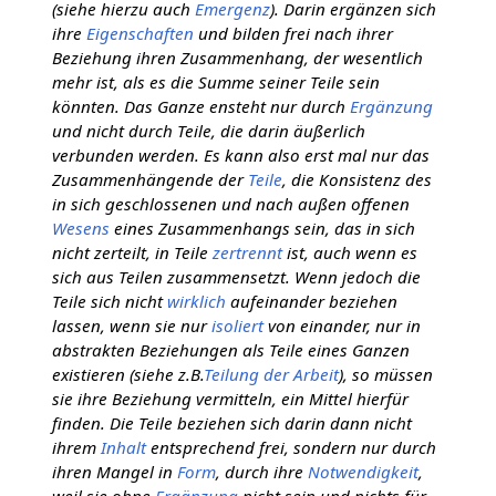
(siehe hierzu auch
Emergenz
). Darin ergänzen sich
ihre
Eigenschaften
und bilden frei nach ihrer
Beziehung ihren Zusammenhang, der wesentlich
mehr ist, als es die Summe seiner Teile sein
könnten. Das Ganze ensteht nur durch
Ergänzung
und nicht durch Teile, die darin äußerlich
verbunden werden. Es kann also erst mal nur das
Zusammenhängende der
Teile
, die Konsistenz des
in sich geschlossenen und nach außen offenen
Wesens
eines Zusammenhangs sein, das in sich
nicht zerteilt, in Teile
zertrennt
ist, auch wenn es
sich aus Teilen zusammensetzt. Wenn jedoch die
Teile sich nicht
wirklich
aufeinander beziehen
lassen, wenn sie nur
isoliert
von einander, nur in
abstrakten Beziehungen als Teile eines Ganzen
existieren (siehe z.B.
Teilung der Arbeit
), so müssen
sie ihre Beziehung vermitteln, ein Mittel hierfür
finden. Die Teile beziehen sich darin dann nicht
ihrem
Inhalt
entsprechend frei, sondern nur durch
ihren Mangel in
Form
, durch ihre
Notwendigkeit
,
weil sie ohne
Ergänzung
nicht sein und nichts für