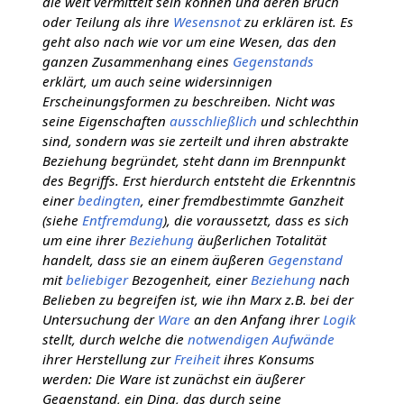
die weit vermittelt sein können und deren Bruch
oder Teilung als ihre
Wesensnot
zu erklären ist. Es
geht also nach wie vor um eine Wesen, das den
ganzen Zusammenhang eines
Gegenstands
erklärt, um auch seine widersinnigen
Erscheinungsformen zu beschreiben. Nicht was
seine Eigenschaften
ausschließlich
und schlechthin
sind, sondern was sie zerteilt und ihren abstrakte
Beziehung begründet, steht dann im Brennpunkt
des Begriffs. Erst hierdurch entsteht die Erkenntnis
einer
bedingten
, einer fremdbestimmte Ganzheit
(siehe
Entfremdung
), die voraussetzt, dass es sich
um eine ihrer
Beziehung
äußerlichen Totalität
handelt, dass sie an einem äußeren
Gegenstand
mit
beliebiger
Bezogenheit, einer
Beziehung
nach
Belieben zu begreifen ist, wie ihn Marx z.B. bei der
Untersuchung der
Ware
an den Anfang ihrer
Logik
stellt, durch welche die
notwendigen
Aufwände
ihrer Herstellung zur
Freiheit
ihres Konsums
werden: Die Ware ist zunächst ein äußerer
Gegenstand, ein Ding, das durch seine