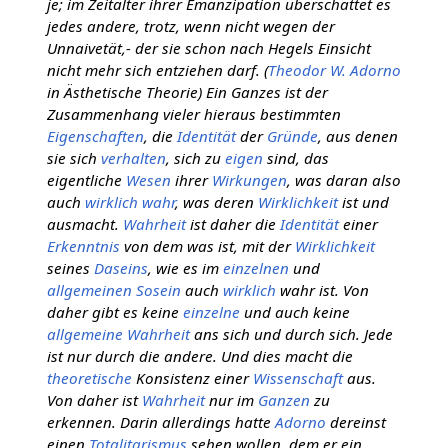
je; im Zeitalter ihrer Emanzipation überschattet es
jedes andere, trotz, wenn nicht wegen der
Unnaivetät,- der sie schon nach Hegels Einsicht
nicht mehr sich entziehen darf. (
Theodor W. Adorno
in Ästhetische Theorie) Ein Ganzes ist der
Zusammenhang vieler hieraus bestimmten
Eigenschaften
, die
Identität
der
Gründe
, aus denen
sie sich
verhalten
, sich zu
eigen
sind, das
eigentliche
Wesen
ihrer
Wirkungen
, was daran also
auch
wirklich
wahr
, was deren
Wirklichkeit
ist und
ausmacht.
Wahrheit
ist daher die
Identität
einer
Erkenntnis
von dem was ist, mit der
Wirklichkeit
seines
Daseins
, wie es im
einzelnen
und
allgemeinen
Sosein
auch
wirklich
wahr ist. Von
daher gibt es keine
einzelne
und auch keine
allgemeine
Wahrheit
ans sich und durch sich. Jede
ist nur durch die andere. Und dies macht die
theoretische
Konsistenz einer
Wissenschaft
aus.
Von daher ist
Wahrheit
nur im
Ganzen
zu
erkennen. Darin allerdings hatte
Adorno
dereinst
einen
Totalitarismus
sehen wollen, dem er ein