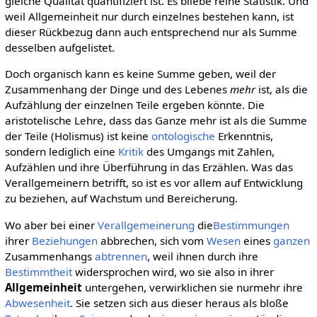
gleiche Qualität quantifiziert ist. Es bliebe reine Statistik. Und
weil Allgemeinheit nur durch einzelnes bestehen kann, ist
dieser Rückbezug dann auch entsprechend nur als Summe
desselben aufgelistet.
Doch organisch kann es keine Summe geben, weil der
Zusammenhang der Dinge und des Lebenes
mehr
ist, als die
Aufzählung der einzelnen Teile ergeben könnte. Die
aristotelische Lehre, dass das Ganze mehr ist als die Summe
der Teile (Holismus) ist keine
ontologische
Erkenntnis,
sondern lediglich eine
Kritik
des Umgangs mit Zahlen,
Aufzählen und ihre Überführung in das Erzählen. Was das
Verallgemeinern betrifft, so ist es vor allem auf Entwicklung
zu beziehen, auf Wachstum und Bereicherung.
Wo aber bei einer
Verallgemeinerung
die
Bestimmungen
ihrer
Beziehungen
abbrechen, sich vom
Wesen
eines
ganzen
Zusammenhangs
abtrennen
, weil ihnen durch ihre
Bestimmtheit
widersprochen wird, wo sie also in ihrer
Allgemeinheit
untergehen, verwirklichen sie nurmehr ihre
Abwesenheit
. Sie setzen sich aus dieser heraus als bloße