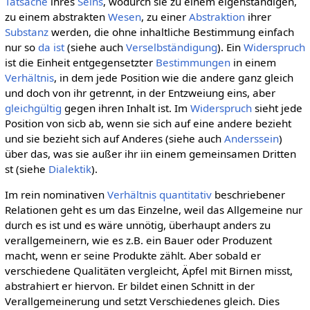
Tatsache
ihres
Seins
, wodurch sie zu einem eigenständigen,
zu einem abstrakten
Wesen
, zu einer
Abstraktion
ihrer
Substanz
werden, die ohne inhaltliche Bestimmung einfach
nur so
da ist
(siehe auch
Verselbständigung
). Ein
Widerspruch
ist die Einheit entgegensetzter
Bestimmungen
in einem
Verhältnis
, in dem jede Position wie die andere ganz gleich
und doch von ihr getrennt, in der Entzweiung eins, aber
gleichgültig
gegen ihren Inhalt ist. Im
Widerspruch
sieht jede
Position von sicb ab, wenn sie sich auf eine andere bezieht
und sie bezieht sich auf Anderes (siehe auch
Anderssein
)
über das, was sie außer ihr iin einem gemeinsamen Dritten
st (siehe
Dialektik
).
Im rein nominativen
Verhältnis
quantitativ
beschriebener
Relationen geht es um das Einzelne, weil das Allgemeine nur
durch es ist und es wäre unnötig, überhaupt anders zu
verallgemeinern, wie es z.B. ein Bauer oder Produzent
macht, wenn er seine Produkte zählt. Aber sobald er
verschiedene Qualitäten vergleicht, Äpfel mit Birnen misst,
abstrahiert er hiervon. Er bildet einen Schnitt in der
Verallgemeinerung und setzt Verschiedenes gleich. Dies