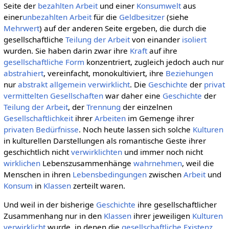
Seite der
bezahlten Arbeit
und einer
Konsumwelt
aus
einer
unbezahlten Arbeit
für die
Geldbesitzer
(siehe
Mehrwert
) auf der anderen Seite ergeben, die durch die
gesellschaftliche
Teilung der Arbeit
von einander
isoliert
wurden. Sie haben darin zwar ihre
Kraft
auf ihre
gesellschaftliche
Form
konzentriert, zugleich jedoch auch nur
abstrahiert
, vereinfacht, monokultiviert, ihre
Beziehungen
nur
abstrakt allgemein
verwirklicht
. Die
Geschichte
der
privat
vermittelten
Gesellschaften
war daher eine
Geschichte
der
Teilung der Arbeit
, der
Trennung
der einzelnen
Gesellschaftlichkeit
ihrer
Arbeiten
im Gemenge ihrer
privaten
Bedürfnisse
. Noch heute lassen sich solche
Kulturen
in kulturellen Darstellungen als romantische Geste ihrer
geschichtlich nicht
verwirklichten
und immer noch nicht
wirklichen
Lebenszusammenhänge
wahrnehmen
, weil die
Menschen in ihren
Lebensbedingungen
zwischen
Arbeit
und
Konsum
in
Klassen
zerteilt waren.
Und weil in der bisherige
Geschichte
ihre gesellschaftlicher
Zusammenhang nur in den
Klassen
ihrer jeweiligen
Kulturen
verwirklicht
wurde, in denen die
gesellschaftliche
Existenz