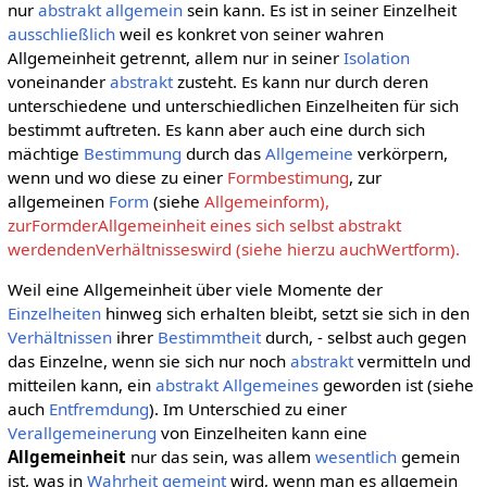
nur
abstrakt allgemein
sein kann. Es ist in seiner Einzelheit
ausschließlich
weil es konkret von seiner wahren
Allgemeinheit getrennt, allem nur in seiner
Isolation
voneinander
abstrakt
zusteht. Es kann nur durch deren
unterschiedene und unterschiedlichen Einzelheiten für sich
bestimmt auftreten. Es kann aber auch eine durch sich
mächtige
Bestimmung
durch das
Allgemeine
verkörpern,
wenn und wo diese zu einer
Formbestimung
, zur
allgemeinen
Form
(siehe
Allgemeinform),
zurFormderAllgemeinheit eines sich selbst abstrakt
werdendenVerhältnisseswird (siehe hierzu auchWertform).
Weil eine Allgemeinheit über viele Momente der
Einzelheiten
hinweg sich erhalten bleibt, setzt sie sich in den
Verhältnissen
ihrer
Bestimmtheit
durch, - selbst auch gegen
das Einzelne, wenn sie sich nur noch
abstrakt
vermitteln und
mitteilen kann, ein
abstrakt Allgemeines
geworden ist (siehe
auch
Entfremdung
). Im Unterschied zu einer
Verallgemeinerung
von Einzelheiten kann eine
Allgemeinheit
nur das sein, was allem
wesentlich
gemein
ist, was in
Wahrheit
gemeint
wird, wenn man es allgemein