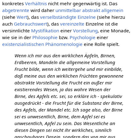
konkretes
Verhältnis
nicht mehr gegenwärtig ist. Das
abgetrennte
wird daher
unmittelbar
abstrakt allgemein
(siehe
Wert
), das
verselbständigte
Einzelne
(siehe hierzu
auch
Gebrauchswert
), das
vereinzelte
Einzelne ist die
versinnlichte
Mystifikation
einer
Vorstellung
, eine Monade,
wie sie in der
Philosophie
bzw.
Psychologie
einer
existenzialistischen
Phänomenologie
eine Rolle spielt.
Wenn ich mir aus den wirklichen Äpfeln, Birnen,
Erdbeeren, Mandeln die allgemeine Vorstellung
Frucht bilde, wenn ich weitergehe und mir einbilde,
daß meine aus den wirklichen Früchten gewonnene
abstrakte Vorstellung die Frucht ein außer mir
existierendes Wesen, ja das wahre Wesen der
Birne, des Apfels etc. sei, so erkläre ich - spekulativ
ausgedrückt - die Frucht für die Substanz der Birne,
des Apfels, der Mandel etc. Ich sage also, der Birne
sei es unwesentlich, Birne, dem Apfel sei es
unwesentlich, Apfel zu sein. Das Wesentliche an
diesen Dingen sei nicht ihr wirkliches, sinnlich
anschaubares Dasein, sondern das von mir aus