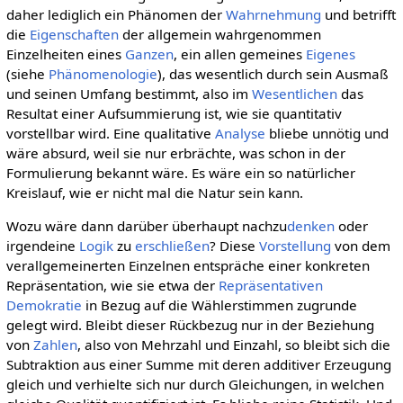
daher lediglich ein Phänomen der
Wahrnehmung
und betrifft
die
Eigenschaften
der allgemein wahrgenommen
Einzelheiten eines
Ganzen
, ein allen gemeines
Eigenes
(siehe
Phänomenologie
), das wesentlich durch sein Ausmaß
und seinen Umfang bestimmt, also im
Wesentlichen
das
Resultat einer Aufsummierung ist, wie sie quantitativ
vorstellbar wird. Eine qualitative
Analyse
bliebe unnötig und
wäre absurd, weil sie nur erbrächte, was schon in der
Formulierung bekannt wäre. Es wäre ein so natürlicher
Kreislauf, wie er nicht mal die Natur sein kann.
Wozu wäre dann darüber überhaupt nachzu
denken
oder
irgendeine
Logik
zu
erschließen
? Diese
Vorstellung
von dem
verallgemeinerten Einzelnen entspräche einer konkreten
Repräsentation, wie sie etwa der
Repräsentativen
Demokratie
in Bezug auf die Wählerstimmen zugrunde
gelegt wird. Bleibt dieser Rückbezug nur in der Beziehung
von
Zahlen
, also von Mehrzahl und Einzahl, so bleibt sich die
Subtraktion aus einer Summe mit deren additiver Erzeugung
gleich und verhielte sich nur durch Gleichungen, in welchen