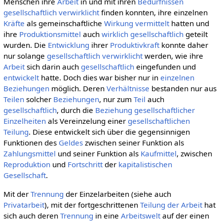
Menschen ihre
Arbeit
in und mit ihren
Bedürfnissen
gesellschaftlich
verwirklicht
finden konnten, ihre einzelnen
Kräfte
als gemeinschaftliche
Wirkung
vermittelt
hatten und
ihre
Produktionsmittel
auch
wirklich
gesellschaftlich
geteilt
wurden. Die
Entwicklung
ihrer
Produktivkraft
konnte daher
nur solange
gesellschaftlich
verwirklicht
werden, wie ihre
Arbeit
sich darin auch
gesellschaftlich
eingefunden und
entwickelt
hatte. Doch dies war bisher nur in
einzelnen
Beziehungen
möglich. Deren
Verhältnisse
bestanden nur aus
Teilen
solcher
Beziehungen
, nur zum
Teil
auch
gesellschaftlich
, durch die
Beziehung
gesellschaftlicher
Einzelheiten
als Vereinzelung einer
gesellschaftlichen
Teilung
. Diese entwickelt sich über die gegensinnigen
Funktionen des
Geldes
zwischen seiner Funktion als
Zahlungsmittel
und seiner Funktion als
Kaufmittel
, zwischen
Reproduktion
und
Fortschritt
der
kapitalistischen
Gesellschaft
.
Mit der
Trennung
der Einzelarbeiten (siehe auch
Privatarbeit
), mit der fortgeschrittenen
Teilung der Arbeit
hat
sich auch deren
Trennung
in eine
Arbeitswelt
auf der einen