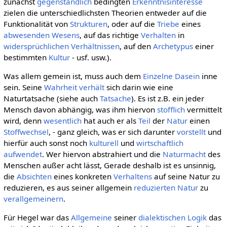
zunächst
gegenständlich
bedingten
Erkenntnisinteresse
zielen die unterschiedlichsten Theorien entweder auf die
Funktionalität von
Strukturen
, oder auf die
Triebe
eines
abwesenden
Wesens
, auf das richtige
Verhalten
in
widersprüchlichen
Verhältnissen
, auf den
Archetypus
einer
bestimmten
Kultur
- usf. usw.).
Was allem gemein ist, muss auch dem
Einzelne
Dasein
inne
sein. Seine
Wahrheit
verhält
sich darin wie eine
Naturtatsache (siehe auch
Tatsache
). Es ist z.B. ein jeder
Mensch davon abhängig, was ihm hiervon
stofflich
vermittelt
wird, denn
wesentlich
hat auch er als
Teil
der
Natur
einen
Stoffwechsel
, - ganz gleich, was er sich darunter
vorstellt
und
hierfür auch sonst noch
kulturell
und
wirtschaftlich
aufwendet
. Wer hiervon abstrahiert und die
Naturmacht
des
Menschen außer acht lässt, Gerade deshalb ist es unsinnig,
die
Absichten
eines konkreten
Verhaltens
auf seine Natur zu
reduzieren, es aus seiner allgemein
reduzierten
Natur
zu
verallgemeinern
.
Für Hegel war das
Allgemeine
seiner
dialektischen
Logik
das