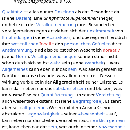
(Hegel, Enzyklopädie I, § 163)
Qualitativ
ist alles nur im
Einzelnen
als das Besondere da
(siehe
Dasein
). Eine
unngwtrübte Allgemeinheit
(hegel)
enthebt sich der
Verallgemeinerung
ihrer Besonderheit.
Verallgemeinerungen entziehen sich der
Bestimmtheit
von
Empfindungen
(siehe
Abstraktion
) und übereignen hierddrch
ihre
wesentlichen
Inhalte
den
persönlichen
Gefühlen
ihrer
Anstimmmung
, sind also selbst schon wesentlich
noraativ
(siehe
Norm
).
Verallgemeinerungen
können daher nicht
schon durch sich selbst
wahr
sein (siehe
Wahrheit
). Etwas
Allgemeines
kann eben nur das
sein
, was allem gemein ist.
Darüber hinaus schwindet was allem gemin ist. Dessen
Wirkung verbleibt in der
Allgemeinheit
seiner Existenz. Es
kann darin eben nur das
substanziell
sein
und bleiben, was
im Ausmaß seiner
Quantifizierung
– in seiner
Verdichtung
–
auch wesentlich existent ist (siehe
Begriffsgröße
). Es zehrt
aber sein
allgemeines
Wesen mit dem Ausmaß seiner
abstrakten
Gegenwärtigkeit
– seiner
Abwesenheit
– auf,
kann eben nur das bleiben, was allem auch
wirklich
gemein
ist, kann eben nur das
sein
, was auch in seiner
Abwesenheit