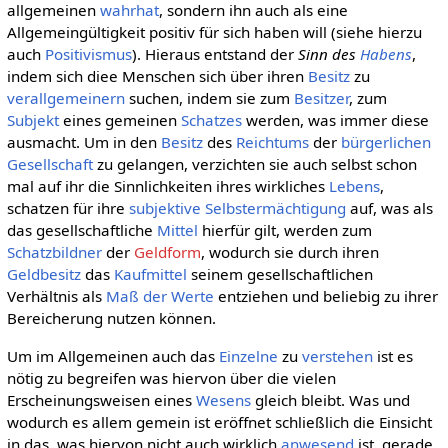
allgemeinen
wahrhat
, sondern ihn auch als eine
Allgemeingültigkeit positiv für sich haben will (siehe hierzu
auch
Positivismus
). Hieraus entstand der
Sinn des
Habens
,
indem sich diee Menschen sich über ihren
Besitz
zu
verallgemeinern
suchen, indem sie zum
Besitzer
, zum
Subjekt
eines gemeinen
Schatzes
werden, was immer diese
ausmacht. Um in den
Besitz
des
Reichtums
der
bürgerlichen
Gesellschaft
zu gelangen, verzichten sie auch selbst schon
mal auf ihr die Sinnlichkeiten ihres wirkliches
Lebens
,
schatzen für ihre
subjektive
Selbstermächtigung
auf, was als
das gesellschaftliche
Mittel
hierfür gilt, werden zum
Schatzbildner
der
Geldform
, wodurch sie durch ihren
Geldbesitz
das
Kaufmittel
seinem gesellschaftlichen
Verhältnis als
Maß der Werte
entziehen und beliebig zu ihrer
Bereicherung nutzen können.
Um im Allgemeinen auch das
Einzelne
zu
verstehen
ist es
nötig zu begreifen was hiervon über die vielen
Erscheinungsweisen eines
Wesens
gleich bleibt. Was und
wodurch es allem gemein ist eröffnet schließlich die Einsicht
in das, was hiervon nicht auch wirklich
anwesend
ist, gerade