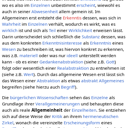
wo es also im
Einzelnen
unbestimmt
erscheint
, wiewohl es
auch in seiner
Abwesenheit
allem gemein ist. Im
Allgemeinen erst entsteht die
Erkenntis
dessen, was sich in
Wahrheit
im
Einzelnen
verhält, wodurch es wirkt, was es
wirklich
ist und sich als
Teil
einer
Wirklichkeit
erweisen lässt.
Darin unterscheidet sich schließlich die
Substanz
dessen, was
aus dem konkreten
Erkenntnisinteresse
als
Erkenntnis
eines
Wesen
zu beschreiben ist, was hiervon konkret zu erkennen,
was z.B.
materiell
oder was nur
ideell
unterstellt werden
kann - ob es einer
Gedankenabstraktion
(siehe z.B.
Gott
)
folgt oder wesentlich einer
Realabstraktion
zu entnehmen ist
(siehe z.B.
Wert
). Durch das allgemeine Wesen erst lässt sich
das Wesen einer
Abstraktion
als etwas
abstrakt Allgemeines
begreifen (siehe hierzu auch
Begriff
).
Die
bürgerlichen Wissenschaften
sehen das
Einzelne
als
Grundlage ihrer
Verallgemeinerungen
und behaupten diese
auch als reale
Allgemeinheit
der
Einzelheiten
. Sie entziehen
sich auf diese Weise der
Kritik
an ihrem
hermeneutischen
Zirkel
, wonach die vereinzelte
Erscheinungsform
eines