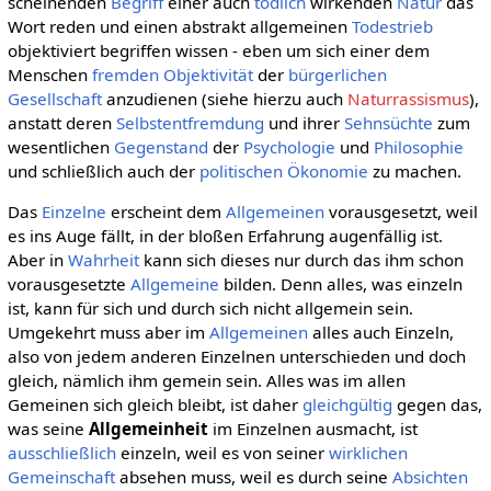
scheinenden
Begriff
einer auch
tödlich
wirkenden
Natur
das
Wort reden und einen abstrakt allgemeinen
Todestrieb
objektiviert begriffen wissen - eben um sich einer dem
Menschen
fremden
Objektivität
der
bürgerlichen
Gesellschaft
anzudienen (siehe hierzu auch
Naturrassismus
),
anstatt deren
Selbstentfremdung
und ihrer
Sehnsüchte
zum
wesentlichen
Gegenstand
der
Psychologie
und
Philosophie
und schließlich auch der
politischen Ökonomie
zu machen.
Das
Einzelne
erscheint dem
Allgemeinen
vorausgesetzt, weil
es ins Auge fällt, in der bloßen Erfahrung augenfällig ist.
Aber in
Wahrheit
kann sich dieses nur durch das ihm schon
vorausgesetzte
Allgemeine
bilden. Denn alles, was einzeln
ist, kann für sich und durch sich nicht allgemein sein.
Umgekehrt muss aber im
Allgemeinen
alles auch Einzeln,
also von jedem anderen Einzelnen unterschieden und doch
gleich, nämlich ihm gemein sein. Alles was im allen
Gemeinen sich gleich bleibt, ist daher
gleichgültig
gegen das,
was seine
Allgemeinheit
im Einzelnen ausmacht, ist
ausschließlich
einzeln, weil es von seiner
wirklichen
Gemeinschaft
absehen muss, weil es durch seine
Absichten