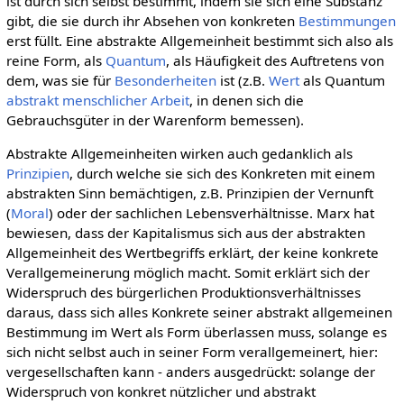
ist durch sich selbst bestimmt, indem sie sich eine Substanz
gibt, die sie durch ihr Absehen von konkreten
Bestimmungen
erst füllt. Eine abstrakte Allgemeinheit bestimmt sich also als
reine Form, als
Quantum
, als Häufigkeit des Auftretens von
dem, was sie für
Besonderheiten
ist (z.B.
Wert
als Quantum
abstrakt menschlicher Arbeit
, in denen sich die
Gebrauchsgüter in der Warenform bemessen).
Abstrakte Allgemeinheiten wirken auch gedanklich als
Prinzipien
, durch welche sie sich des Konkreten mit einem
abstrakten Sinn bemächtigen, z.B. Prinzipien der Vernunft
(
Moral
) oder der sachlichen Lebensverhältnisse. Marx hat
bewiesen, dass der Kapitalismus sich aus der abstrakten
Allgemeinheit des Wertbegriffs erklärt, der keine konkrete
Verallgemeinerung möglich macht. Somit erklärt sich der
Widerspruch des bürgerlichen Produktionsverhältnisses
daraus, dass sich alles Konkrete seiner abstrakt allgemeinen
Bestimmung im Wert als Form überlassen muss, solange es
sich nicht selbst auch in seiner Form verallgemeinert, hier:
vergesellschaften kann - anders ausgedrückt: solange der
Widerspruch von konkret nützlicher und abstrakt