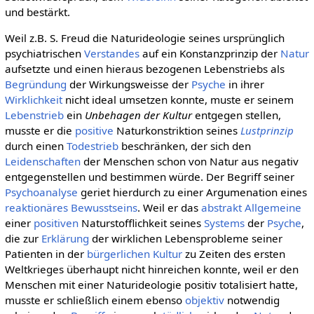
und bestärkt.
Weil z.B. S. Freud die Naturideologie seines ursprünglich
psychiatrischen
Verstandes
auf ein Konstanzprinzip der
Natur
aufsetzte und einen hieraus bezogenen Lebenstriebs als
Begründung
der Wirkungsweisse der
Psyche
in ihrer
Wirklichkeit
nicht ideal umsetzen konnte, muste er seinem
Lebenstrieb
ein
Unbehagen der Kultur
entgegen stellen,
musste er die
positive
Naturkonstriktion seines
Lustprinzip
durch einen
Todestrieb
beschränken, der sich den
Leidenschaften
der Menschen schon von Natur aus negativ
entgegenstellen und bestimmen würde. Der Begriff seiner
Psychoanalyse
geriet hierdurch zu einer Argumenation eines
reaktionäres Bewusstseins
. Weil er das
abstrakt Allgemeine
einer
positiven
Naturstofflichkeit seines
Systems
der
Psyche
,
die zur
Erklärung
der wirklichen Lebensprobleme seiner
Patienten in der
bürgerlichen Kultur
zu Zeiten des ersten
Weltkrieges überhaupt nicht hinreichen konnte, weil er den
Menschen mit einer Naturideologie positiv totalisiert hatte,
musste er schließlich einem ebenso
objektiv
notwendig