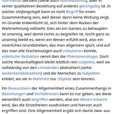
Normalität
darstellt (siehe auch
Nominalismus
), aber in
seiner qualitativen Beziehung auf anderes
gleichgültig
ist. In
solcher
Umfangslogik
kann es nicht
Begriff
für einen
Zusammenhang sein, weil dieser darin keine Wirkung zeigt,
im Grunde entwirklicht ist, sich hinter dem Rücken der
Wahrnehmung vollzieht. Dies als ein Ganzes zu behaupten
ist unsinnig, weil damit nichts zu begreifen ist. Nicht ganz so
unsinnig bleibt es, wenn ein Wesen erfühlt wird, also ein
innerliches Grundstreben, das man allgemein spürt, und auf
das man alle Erscheinungen auch
reduzieren
könnte,
eidetische Reduktion
nennt dies die
Phänomenologie
. Doch
solche Wesenhaftigkeit bleibt letztlich rein
subjektiv
, weil sie
vollständig von den
Umständen
abstrahiert (siehe
Gedankenabstraktion
) und die Menschen zu
Subjekten
erklärt, wo sie in
Wahrheit
nur
Objekte
sein können.
Ein
Bewusstsein
der Allgemeinheit eines Zusammenhangs in
Beziehungen
und
Verhältnissen
kann es nur geben, wo diese
wesentlich auch
begriffen
werden, also ein
Wesen
erkannt
wird, das die Einzelheiten ausdrücken und hiervon auch
ergriffen sind. Eine Allgemeinheit ergibt sich damit zwar aus