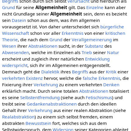
Begriffs
schon durch sich selbst
verursacht
und hierdurch als
Grund
für seine
Allgemeinheit
gilt. Das
Einzelne
kann aber
nicht Grundlage seiner
Allgemeinheit
sein, denn es bezieht
sein
Dasein
schon aus dem, was ihm allgemein
vorausgesetzt ist. Von daher unterscheidet sich
bürgerliche
Wissenschaft
schon vor aller
Erkenntnis
von einer
kritischen
Theorie
, die nach dem
Grund
der
Verallgemeinerung
im
Wesen
ihrer
Abstraktionen
sucht, in der
Substanz
des
Abwesenden
, welche im Einzelnen als
Trieb
seiner
Natur
erscheint und zugleich ihrer natürlichen
Entwicklung
widerspricht
, sich ihr im Allgemeinen entgegenstellt.
Demnach geht die
Dialektik
ihres
Begriffs
aus der
Kritik
einer
verkehrten
Existenz
hervor, welche die
falsche
Erkenntnis
, die
Fixierung ihrer
Verkehrung
zu einem verkehrten
Denken
erklärlich macht. Durch seine totalen
Abstraktionen
totalisiert
es seine
Selbstentfremdung
(siehe auch
Fetischismus
) und
treibt seine
Gedankenabstraktionen
durch den ideellen
Gehalt ihrer
Verkehrung
aus einer realen Abstraktion (siehe
Realabstraktion
) zu einem sich selbst fremden, einem
abstrakten
Bewusstsein
fort, welches sich aus dem
Selbstwiderspruch, dem
Widersinn
seiner Kategorien ableitet