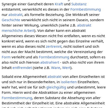
Synergie einer Ganzheit deren
Kraft
und
Substanz
entstammt, verwirklicht es dieses in der
Formbestimmung
nur
abstrakt
, als formelle Beziehung. Die Wirkkraft seiner
Geschichte
verwirklicht sich nicht in seinem Dasein, sondern
hinter seiner Wirkung, unwirklich (siehe z.B.
abstrakt
menschliche Arbeit
). Von daher kann ein abstrakt
Allgemeines dieses Wesen nicht frei entfalten, wenn es nicht
konkret wird, wenn es sich nicht gegen das Einzelne verhält,
wenn es also dieses nicht
zertrennt
, nicht isoliert und sich
nicht aus der Macht bestimmt, welche die Vereinzelung der
Form
verleiht und als
Formbestimmung
durchsetzt, sofern es
also nicht sich hiervon
abstrahiert
- sich also nicht von ihrem
Inhalt
entfremdet
(siehe z.B.
Ware
,
Wert
).
Sobald eine Allgemeinheit
abstrakt
von allen Einzelheiten ist
und sich nur in Besonderheiten, in
isolierten
Einzelheiten,
wahr hat, wird sie für sich
gleichgültig
und unbestimmt, leere
Form. Hierin wird die Abstraktion zu einer allgemeinen
Formbestimmung
, deren Substanz die Absehung von aller
Bestimmtheit der Einzelheit ist. Eine abstrakte Allgemeinheit