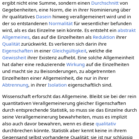
ergibt nicht eine Summe, sondern einen
Durchschnitt
von
Gegebenheiten, eine Norm, die in ihrer Nominierung über
ihr qualitatives
Dasein
hinweg verallgemeinert wird und in
der so entstandenen
Normalität
für wesentlicher befunden
wird, als es das Einzelne sein könnte. Es entsteht ein
abstrakt
Allgemeines
, das auf die Einzelheiten als
Reduktion
ihrer
Qualität
zurückwirkt. Es verlieren sich darin ihre
Eigenschaften
in einer
Gleichgültigkeit
, welche die
Gewissheit
ihrer Existenz aufhebt. Eine solche Allgemeinheit
hat daher eine reduzierende
Wirkung
auf die Einzelheiten
und macht sie zu Beisonderungen, zu abgetrennten
Einzelheiten einer Allgemeinheit, die nur in ihrer
Abtrennung
, in ihrer
Isolation
eigenschaftlich sind.
Wissenschaft erforscht das Allgemeine. Bleibt sie bei der rein
quantitativen Verallgemeinerung gleicher Eigenschaften
durch entsprechende Statistik, so muss sie das Einzelne durch
seine Verallgemeinerung bewahrheiten, muss es implizit
also auch davor bewahren, wenn es diese
qualitativ
durchbrechen könnte. Statistik aber kennt keine in ihrem
Gegensand selbst vorhandene Qualität; sie ist nur schlüssig