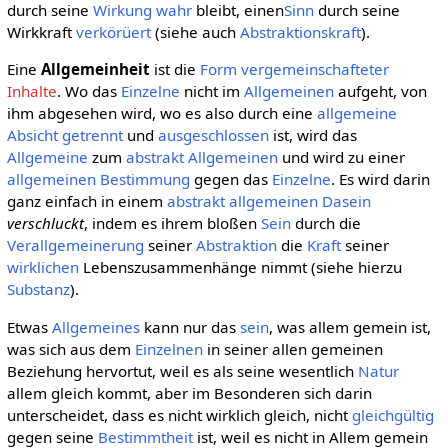
durch seine
Wirkung
wahr
bleibt, einen
Sinn
durch seine
Wirkkraft
verkörüert
(siehe auch
Abstraktionskraft
).
Eine
Allgemeinheit
ist die
Form
vergemeinschafteter
Inhalte
. Wo das
Einzelne
nicht im
Allgemeinen
aufgeht, von
ihm abgesehen wird, wo es also durch eine
allgemeine
Absicht
getrennt
und
ausgeschlossen
ist, wird das
Allgemeine
zum
abstrakt Allgemeinen
und wird zu einer
allgemeinen
Bestimmung
gegen das
Einzelne
. Es wird darin
ganz einfach in einem
abstrakt allgemeinen
Dasein
verschluckt
, indem es ihrem bloßen
Sein
durch die
Verallgemeinerung
seiner
Abstraktion
die
Kraft
seiner
wirklichen
Lebenszusammenhänge nimmt (siehe hierzu
Substanz
).
Etwas
Allgemeines
kann nur das
sein
, was allem gemein ist,
was sich aus dem
Einzelnen
in seiner allen gemeinen
Beziehung hervortut, weil es als seine wesentlich
Natur
allem gleich kommt, aber im Besonderen sich darin
unterscheidet, dass es nicht wirklich gleich, nicht
gleichgültig
gegen seine
Bestimmtheit
ist, weil es nicht in Allem gemein