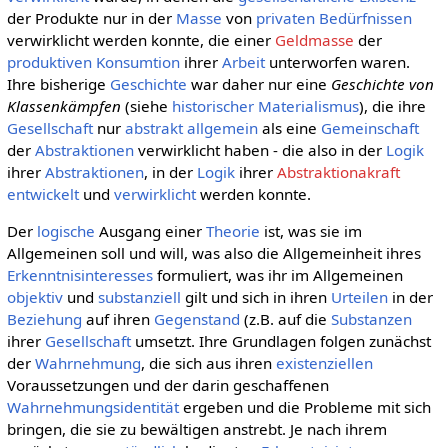
der Produkte nur in der
Masse
von
privaten
Bedürfnissen
verwirklicht werden konnte, die einer
Geldmasse
der
produktiven
Konsumtion
ihrer
Arbeit
unterworfen waren.
Ihre bisherige
Geschichte
war daher nur eine
Geschichte von
Klassenkämpfen
(siehe
historischer Materialismus
), die ihre
Gesellschaft
nur
abstrakt allgemein
als eine
Gemeinschaft
der
Abstraktionen
verwirklicht haben - die also in der
Logik
ihrer
Abstraktionen
, in der
Logik
ihrer
Abstraktionakraft
entwickelt
und
verwirklicht
werden konnte.
Der
logische
Ausgang einer
Theorie
ist, was sie im
Allgemeinen soll und will, was also die Allgemeinheit ihres
Erkenntnisinteresses
formuliert, was ihr im Allgemeinen
objektiv
und
substanziell
gilt und sich in ihren
Urteilen
in der
Beziehung
auf ihren
Gegenstand
(z.B. auf die
Substanzen
ihrer
Gesellschaft
umsetzt. Ihre Grundlagen folgen zunächst
der
Wahrnehmung
, die sich aus ihren
existenziellen
Voraussetzungen und der darin geschaffenen
Wahrnehmungsidentität
ergeben und die Probleme mit sich
bringen, die sie zu bewältigen anstrebt. Je nach ihrem