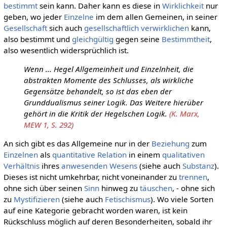
bestimmt
sein kann. Daher kann es diese in
Wirklichkeit
nur
geben, wo jeder
Einzelne
im dem allen Gemeinen, in seiner
Gesellschaft
sich auch
gesellschaftlich
verwirklichen
kann,
also bestimmt und
gleichgültig
gegen seine
Bestimmtheit
,
also wesentlich widersprüchlich ist.
Wenn ... Hegel Allgemeinheit und Einzelnheit, die
abstrakten Momente des Schlusses, als wirkliche
Gegensätze behandelt, so ist das eben der
Grunddualismus seiner Logik. Das Weitere hierüber
gehört in die Kritik der Hegelschen Logik.
(K. Marx,
MEW 1, S. 292)
An sich gibt es das Allgemeine nur in der
Beziehung
zum
Einzelnen
als
quantitative
Relation
in einem
qualitativen
Verhältnis
ihres
anwesenden
Wesens
(siehe auch
Substanz
).
Dieses ist nicht umkehrbar, nicht voneinander zu
trennen
,
ohne sich über seinen
Sinn
hinweg zu
täuschen
, - ohne sich
zu
Mystifizieren
(siehe auch
Fetischismus
). Wo viele Sorten
auf eine Kategorie gebracht worden waren, ist kein
Rückschluss möglich auf deren Besonderheiten, sobald ihr