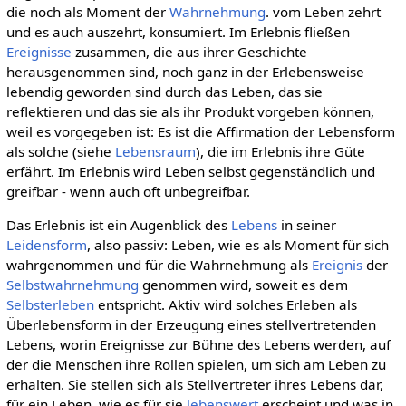
die noch als Moment der
Wahrnehmung
. vom Leben zehrt
und es auch auszehrt, konsumiert. Im Erlebnis fließen
Ereignisse
zusammen, die aus ihrer Geschichte
herausgenommen sind, noch ganz in der Erlebensweise
lebendig geworden sind durch das Leben, das sie
reflektieren und das sie als ihr Produkt vorgeben können,
weil es vorgegeben ist: Es ist die Affirmation der Lebensform
als solche (siehe
Lebensraum
), die im Erlebnis ihre Güte
erfährt. Im Erlebnis wird Leben selbst gegenständlich und
greifbar - wenn auch oft unbegreifbar.
Das Erlebnis ist ein Augenblick des
Lebens
in seiner
Leidensform
, also passiv: Leben, wie es als Moment für sich
wahrgenommen und für die Wahrnehmung als
Ereignis
der
Selbstwahrnehmung
genommen wird, soweit es dem
Selbsterleben
entspricht. Aktiv wird solches Erleben als
Überlebensform in der Erzeugung eines stellvertretenden
Lebens, worin Ereignisse zur Bühne des Lebens werden, auf
der die Menschen ihre Rollen spielen, um sich am Leben zu
erhalten. Sie stellen sich als Stellvertreter ihres Lebens dar,
für ein Leben, wie es für sie
lebenswert
erscheint und was in