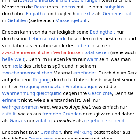
Menschen die
Reize
ihres
Lebens
mit – einmal
subjektiv
durch ihre
Empathie
und zugleich
objektiv
als
Gemeinschaft
in
Gefühlen
(siehe auch
Massengefühl
).
Erleben kann von da her lediglich seine
Bedingtheit
nur
durch seine
Lebensumstände
besondern oder bestärken und
von daher als ein abgesondertes
Leben
in seinen
zwischenmenschlichen Verhältnissen
totalisieren
(siehe auch
heile Welt
). Denn im Erleben kann nur
wahr
sein, was man
vom
Reiz
des Erlebens spürt und in seinem
zwischenmenschlichen
Material
empfindet
. Durch die im Reiz
aufgehobene
Regung
, durch die Unterschiedslosigkeit seiner
in ihrer
Erregung
vernutzten
Empfindungen
wird die
Wahrnehmung
gleichgültig
gegen ihre
Geschichte
, Denn sie
erinnert
nicht, wie sie enstanden ist, weil nur
wahrgenommen
wird, was
ins Auge fällt
, was einfach nur
zufällt
, wie es aus
fremden
Gründen
erzeugt wird und daher
als
Ganzes
nur
zufällig
,
irgendwie
als
gegeben
erscheint
.
Erleben hat zwar
Ursachen
. Ihre
Wirkung
besteht aber aus
den bloßen
Ereignissen
einer ungegenständlichen