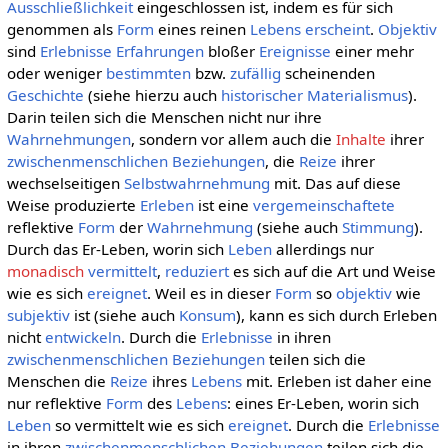
Ausschließlichkeit
eingeschlossen ist, indem es für sich
genommen als
Form
eines reinen
Lebens
erscheint
.
Objektiv
sind
Erlebnisse
Erfahrungen
bloßer
Ereignisse
einer mehr
oder weniger
bestimmten
bzw.
zufällig
scheinenden
Geschichte
(siehe hierzu auch
historischer Materialismus
).
Darin teilen sich die Menschen nicht nur ihre
Wahrnehmungen
, sondern vor allem auch die
Inhalte
ihrer
zwischenmenschlichen Beziehungen
, die
Reize
ihrer
wechselseitigen
Selbstwahrnehmung
mit. Das auf diese
Weise produzierte
Erleben
ist eine
vergemeinschaftete
reflektive
Form
der
Wahrnehmung
(siehe auch
Stimmung
).
Durch das Er-Leben, worin sich
Leben
allerdings nur
monadisch
vermittelt
,
reduziert
es sich auf die Art und Weise
wie es sich
ereignet
. Weil es in dieser
Form
so
objektiv
wie
subjektiv
ist (siehe auch
Konsum
), kann es sich durch Erleben
nicht
entwickeln
. Durch die
Erlebnisse
in ihren
zwischenmenschlichen Beziehungen
teilen sich die
Menschen die
Reize
ihres
Lebens
mit. Erleben ist daher eine
nur reflektive
Form
des
Lebens
: eines Er-Leben, worin sich
Leben
so vermittelt wie es sich
ereignet
. Durch die
Erlebnisse
in ihren
zwischenmenschlichen Beziehungen
teilen sich die