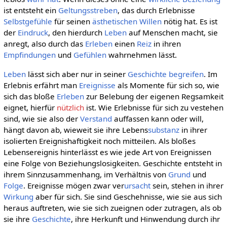
ist entsteht ein
Geltungsstreben
, das durch Erlebnisse
Selbstgefühle
für seinen
ästhetischen Willen
nötig hat. Es ist
der
Eindruck
, den hierdurch
Leben
auf Menschen macht, sie
anregt, also durch das
Erleben
einen
Reiz
in ihren
Empfindungen
und
Gefühlen
wahrnehmen lässt.
Leben
lässt sich aber nur in seiner
Geschichte
begreifen
. Im
Erlebnis erfährt man
Ereignisse
als Momente für sich so, wie
sich das bloße
Erleben
zur Belebung der eigenen Regsamkeit
eignet, hierfür
nützlich
ist. Wie Erlebnisse für sich zu vestehen
sind, wie sie also der
Verstand
auffassen kann oder will,
hängt davon ab, wieweit sie ihre Lebens
substanz
in ihrer
isolierten Ereignishaftigkeit noch mitteilen. Als bloßes
Lebensereignis hinterlässt es wie jede Art von Ereignissen
eine Folge von Beziehungslosigkeiten. Geschichte entsteht in
ihrem Sinnzusammenhang, im Verhältnis von
Grund
und
Folge
. Ereignisse mögen zwar ver
ursacht
sein, stehen in ihrer
Wirkung
aber für sich. Sie sind Geschehnisse, wie sie aus sich
heraus auftreten, wie sie sich zueignen oder zutragen, als ob
sie ihre
Geschichte
, ihre Herkunft und Hinwendung durch ihr