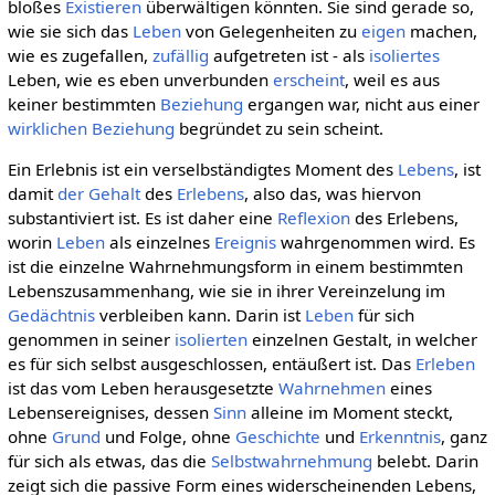
bloßes
Existieren
überwältigen könnten. Sie sind gerade so,
wie sie sich das
Leben
von Gelegenheiten zu
eigen
machen,
wie es zugefallen,
zufällig
aufgetreten ist - als
isoliertes
Leben, wie es eben unverbunden
erscheint
, weil es aus
keiner bestimmten
Beziehung
ergangen war, nicht aus einer
wirklichen
Beziehung
begründet zu sein scheint.
Ein Erlebnis ist ein verselbständigtes Moment des
Lebens
, ist
damit
der Gehalt
des
Erlebens
, also das, was hiervon
substantiviert ist. Es ist daher eine
Reflexion
des Erlebens,
worin
Leben
als einzelnes
Ereignis
wahrgenommen wird. Es
ist die einzelne Wahrnehmungsform in einem bestimmten
Lebenszusammenhang, wie sie in ihrer Vereinzelung im
Gedächtnis
verbleiben kann. Darin ist
Leben
für sich
genommen in seiner
isolierten
einzelnen Gestalt, in welcher
es für sich selbst ausgeschlossen, entäußert ist. Das
Erleben
ist das vom Leben herausgesetzte
Wahrnehmen
eines
Lebensereignises, dessen
Sinn
alleine im Moment steckt,
ohne
Grund
und Folge, ohne
Geschichte
und
Erkenntnis
, ganz
für sich als etwas, das die
Selbstwahrnehmung
belebt. Darin
zeigt sich die passive Form eines widerscheinenden Lebens,