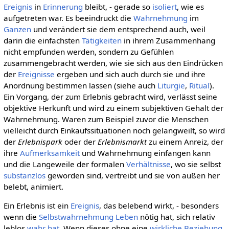
Ereignis
in
Erinnerung
bleibt, - gerade so
isoliert
, wie es
aufgetreten war. Es beeindruckt die
Wahrnehmung
im
Ganzen
und verändert sie dem entsprechend auch, weil
darin die einfachsten
Tätigkeiten
in ihrem Zusammenhang
nicht empfunden werden, sondern zu Gefühlen
zusammengebracht werden, wie sie sich aus den Eindrücken
der
Ereignisse
ergeben und sich auch durch sie und ihre
Anordnung bestimmen lassen (siehe auch
Liturgie
,
Ritual
).
Ein Vorgang, der zum Erlebnis gebracht wird, verlässt seine
objektive Herkunft und wird zu einem subjektiven Gehalt der
Wahrnehmung. Waren zum Beispiel zuvor die Menschen
vielleicht durch Einkaufssituationen noch gelangweilt, so wird
der
Erlebnispark
oder der
Erlebnismarkt
zu einem Anreiz, der
ihre
Aufmerksamkeit
und Wahrnehmung einfangen kann
und die Langeweile der formalen
Verhältnisse
, wo sie selbst
substanzlos
geworden sind, vertreibt und sie von außen her
belebt, animiert.
Ein Erlebnis ist ein
Ereignis
, das belebend wirkt, - besonders
wenn die
Selbstwahrnehmung
Leben
nötig hat, sich relativ
leblos
wahr hat
. Wenn dieses ohne eine
wirkliche
Beziehung