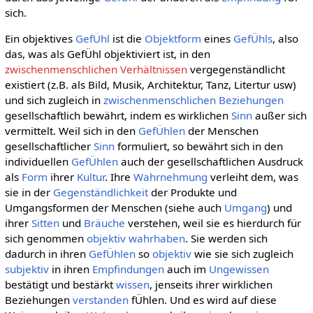
sich.
Ein objektives
GefÜhl
ist die
Objektform
eines
GefÜhls
, also
das, was als GefÜhl objektiviert ist, in den
zwischenmenschlichen Verhältnissen
vergegenständlicht
existiert (z.B. als Bild, Musik, Architektur, Tanz, Litertur usw)
und sich zugleich in
zwischenmenschlichen Beziehungen
gesellschaftlich bewährt, indem es wirklichen
Sinn
außer sich
vermittelt. Weil sich in den
GefÜhlen
der Menschen
gesellschaftlicher
Sinn
formuliert, so bewährt sich in den
individuellen
GefÜhlen
auch der gesellschaftlichen Ausdruck
als
Form
ihrer
Kultur
. Ihre
Wahrnehmung
verleiht dem, was
sie in der
Gegenständlichkeit
der Produkte und
Umgangsformen der Menschen (siehe auch
Umgang
) und
ihrer
Sitten
und
Bräuche
verstehen, weil sie es hierdurch für
sich genommen
objektiv
wahrhaben
. Sie werden sich
dadurch in ihren
GefÜhlen
so
objektiv
wie sie sich zugleich
subjektiv
in ihren
Empfindungen
auch im
Ungewissen
bestätigt und bestärkt
wissen
, jenseits ihrer wirklichen
Beziehungen
verstanden
fÜhlen. Und es wird auf diese