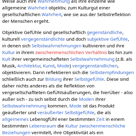
Weise auch ihre
Wahrnehmung
als ihre einzelne wie
allgemeine
Wahrheit
objektiv, zum Kulturgut einer
gesellschaftlichen
Wahrheit
, wie sie aus der Selbstreflektion
der Menschen ergeht.
Objektive GefÜhle sind gesellschaftlich
gegenständliche
,
kulturell
vergegenständlichte
und doch
subjektive
GefÜhle
,
in denen sich
Selbstwahrnehmungen
kultivieren und ihre
Kultur
in ihrem
zwischenmenschlichen Verhältnis
bis hin zum
Kult
ihrer vergemeinschafteten
Selbstwahrnehmung
(z.B. als
Musik,
Architektur
,
Kunst
,
Mode
)
vergegenständlichen
,
objektivieren. Darin reflektieren sich die
Selbstempfindungen
schließlich auch zur
Bildung
ihrer
SelbstgefÜhle
. Diese sind
daher nichts anderes als die Reflektion von
vergesellschaflteten GefÜhlsäußerungen, die hierÜber - also
außer sich - zu sich selbst durch die
Moden
ihrer
Selbstwahrnehmung
kommen.
Mode
ist das Produkt
geäußerter und
veräußerter
SelbstgefÜhle
, die als
allgemeines
LebensgfÜhl ener bestimmten
Zeit
in einem
bestimmten
Lebensraum
die
Kultur
zwischenmenschliche
Beziehungen
vermitelt, ihre Objektivität als ein