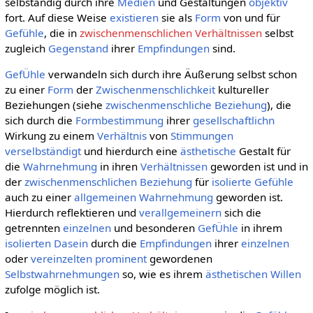
selbständig durch ihre
Medien
und Gestaltungen
objektiv
fort. Auf diese Weise
existieren
sie als
Form
von und für
Gefühle
, die in
zwischenmenschlichen Verhältnissen
selbst
zugleich
Gegenstand
ihrer
Empfindungen
sind.
GefÜhle
verwandeln sich durch ihre Äußerung selbst schon
zu einer
Form
der
Zwischenmenschlichkeit
kultureller
Beziehungen (siehe
zwischenmenschliche Beziehung
), die
sich durch die
Formbestimmung
ihrer
gesellschaftlichn
Wirkung zu einem
Verhältnis
von
Stimmungen
verselbständigt
und hierdurch eine
ästhetische
Gestalt für
die
Wahrnehmung
in ihren
Verhältnissen
geworden ist und in
der
zwischenmenschlichen Beziehung
für
isolierte
Gefühle
auch zu einer
allgemeinen
Wahrnehmung
geworden ist.
Hierdurch reflektieren und
verallgemeinern
sich die
getrennten
einzelnen
und besonderen
GefÜhle
in ihrem
isolierten
Dasein
durch die
Empfindungen
ihrer
einzelnen
oder
vereinzelten
prominent
gewordenen
Selbstwahrnehmungen
so, wie es ihrem
ästhetischen Willen
zufolge möglich ist.