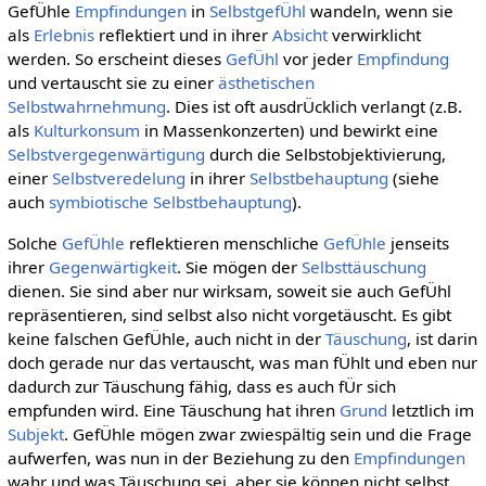
GefÜhle
Empfindungen
in
SelbstgefÜhl
wandeln, wenn sie
als
Erlebnis
reflektiert und in ihrer
Absicht
verwirklicht
werden. So erscheint dieses
GefÜhl
vor jeder
Empfindung
und vertauscht sie zu einer
ästhetischen
Selbstwahrnehmung
. Dies ist oft ausdrÜcklich verlangt (z.B.
als
Kulturkonsum
in Massenkonzerten) und bewirkt eine
Selbstvergegenwärtigung
durch die Selbstobjektivierung,
einer
Selbstveredelung
in ihrer
Selbstbehauptung
(siehe
auch
symbiotische Selbstbehauptung
).
Solche
GefÜhle
reflektieren menschliche
GefÜhle
jenseits
ihrer
Gegenwärtigkeit
. Sie mögen der
Selbsttäuschung
dienen. Sie sind aber nur wirksam, soweit sie auch GefÜhl
repräsentieren, sind selbst also nicht vorgetäuscht. Es gibt
keine falschen GefÜhle, auch nicht in der
Täuschung
, ist darin
doch gerade nur das vertauscht, was man fÜhlt und eben nur
dadurch zur Täuschung fähig, dass es auch fÜr sich
empfunden wird. Eine Täuschung hat ihren
Grund
letztlich im
Subjekt
. GefÜhle mögen zwar zwiespältig sein und die Frage
aufwerfen, was nun in der Beziehung zu den
Empfindungen
wahr und was Täuschung sei, aber sie können nicht selbst