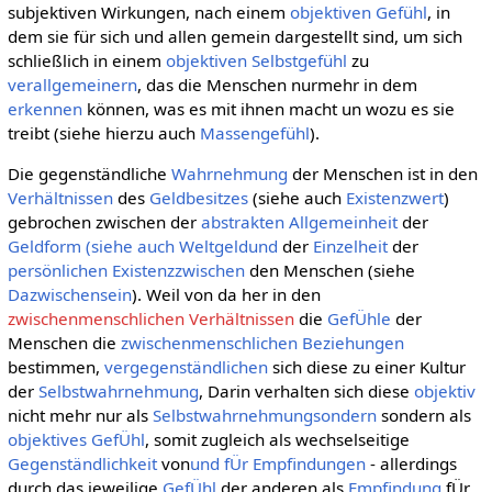
subjektiven Wirkungen, nach einem
objektiven Gefühl
, in
dem sie für sich und allen gemein dargestellt sind, um sich
schließlich in einem
objektiven Selbstgefühl
zu
verallgemeinern
, das die Menschen nurmehr in dem
erkennen
können, was es mit ihnen macht un wozu es sie
treibt (siehe hierzu auch
Massengefühl
).
Die gegenständliche
Wahrnehmung
der Menschen ist in den
Verhältnissen
des
Geldbesitzes
(siehe auch
Existenzwert
)
gebrochen zwischen der
abstrakten Allgemeinheit
der
Geldform (siehe auch Weltgeldund
der
Einzelheit
der
persönlichen
Existenzzwischen
den Menschen (siehe
Dazwischensein
). Weil von da her in den
zwischenmenschlichen Verhältnissen
die
GefÜhle
der
Menschen die
zwischenmenschlichen Beziehungen
bestimmen,
vergegenständlichen
sich diese zu einer Kultur
der
Selbstwahrnehmung
, Darin verhalten sich diese
objektiv
nicht mehr nur als
Selbstwahrnehmungsondern
sondern als
objektives GefÜhl
, somit zugleich als wechselseitige
Gegenständlichkeit
von
und fÜr Empfindungen
- allerdings
durch das jeweilige
GefÜhl
der anderen als
Empfindung
fÜr