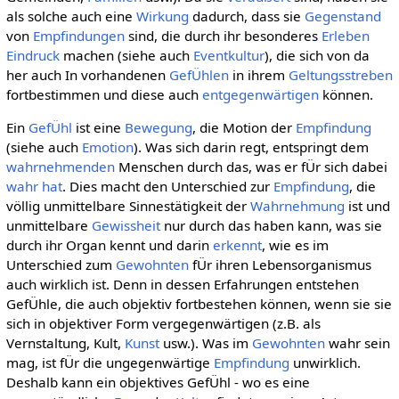
als solche auch eine
Wirkung
dadurch, dass sie
Gegenstand
von
Empfindungen
sind, die durch ihr besonderes
Erleben
Eindruck
machen (siehe auch
Eventkultur
), die sich von da
her auch In vorhandenen
GefÜhlen
in ihrem
Geltungsstreben
fortbestimmen und diese auch
entgegenwärtigen
können.
Ein
GefÜhl
ist eine
Bewegung
, die Motion der
Empfindung
(siehe auch
Emotion
). Was sich darin regt, entspringt dem
wahrnehmenden
Menschen durch das, was er fÜr sich dabei
wahr hat
. Dies macht den Unterschied zur
Empfindung
, die
völlig unmittelbare Sinnestätigkeit der
Wahrnehmung
ist und
unmittelbare
Gewissheit
nur durch das haben kann, was sie
durch ihr Organ kennt und darin
erkennt
, wie es im
Unterschied zum
Gewohnten
fÜr ihren Lebensorganismus
auch wirklich ist. Denn in dessen Erfahrungen entstehen
GefÜhle, die auch objektiv fortbestehen können, wenn sie sie
sich in objektiver Form vergegenwärtigen (z.B. als
Vernstaltung, Kult,
Kunst
usw.). Was im
Gewohnten
wahr sein
mag, ist fÜr die ungegenwärtige
Empfindung
unwirklich.
Deshalb kann ein objektives GefÜhl - wo es eine