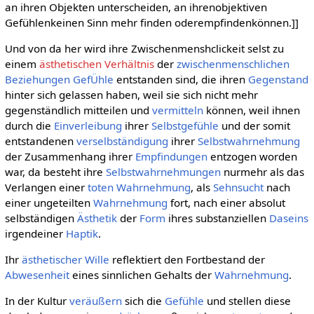
an ihren Objekten unterscheiden, an ihrenobjektiven
Gefühlenkeinen Sinn mehr finden oderempfindenkönnen.]]
Und von da her wird ihre Zwischenmenshclickeit selst zu
einem
ästhetischen Verhältnis
der
zwischenmenschlichen
Beziehungen
GefÜhle
entstanden sind, die ihren
Gegenstand
hinter sich gelassen haben, weil sie sich nicht mehr
gegenständlich mitteilen und
vermitteln
können, weil ihnen
durch die
Einverleibung
ihrer
Selbstgefühle
und der somit
entstandenen
verselbständigung
ihrer
Selbstwahrnehmung
der Zusammenhang ihrer
Empfindungen
entzogen worden
war, da besteht ihre
Selbstwahrnehmungen
nurmehr als das
Verlangen einer
toten Wahrnehmung
, als
Sehnsucht
nach
einer ungeteilten
Wahrnehmung
fort, nach einer absolut
selbständigen
Ästhetik
der
Form
ihres substanziellen
Daseins
irgendeiner
Haptik
.
Ihr
ästhetischer Wille
reflektiert den Fortbestand der
Abwesenheit
eines sinnlichen Gehalts der
Wahrnehmung
.
In der Kultur
veräußern
sich die
Gefühle
und stellen diese