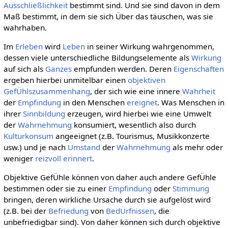
Ausschließlichkeit
bestimmt sind. Und sie sind davon in dem
Maß bestimmt, in dem sie sich Über das täuschen, was sie
wahrhaben.
Im
Erleben
wird
Leben
in seiner Wirkung wahrgenommen,
dessen viele unterschiedliche Bildungselemente als
Wirkung
auf sich als
Ganzes
empfunden werden. Deren
Eigenschaften
ergeben hierbei unmitelbar einen
objektiven
GefÜhlszusammenhang
, der sich wie eine innere
Wahrheit
der
Empfindung
in den Menschen
ereignet
. Was Menschen in
ihrer
Sinnbildung
erzeugen, wird hierbei wie eine Umwelt
der
Wahrnehmung
konsumiert, wesentlich also durch
Kulturkonsum
angeeignet (z.B. Tourismus, Musikkonzerte
usw.) und je nach
Umstand
der
Wahrnehmung
als mehr oder
weniger
reizvoll
erinnert
.
Objektive GefÜhle können von daher auch andere GefÜhle
bestimmen oder sie zu einer
Empfindung
oder
Stimmung
bringen, deren wirkliche Ursache durch sie aufgelöst wird
(z.B. bei der
Befriedung
von
BedÜrfnissen
, die
unbefriedigbar sind). Von daher können sich durch objektive