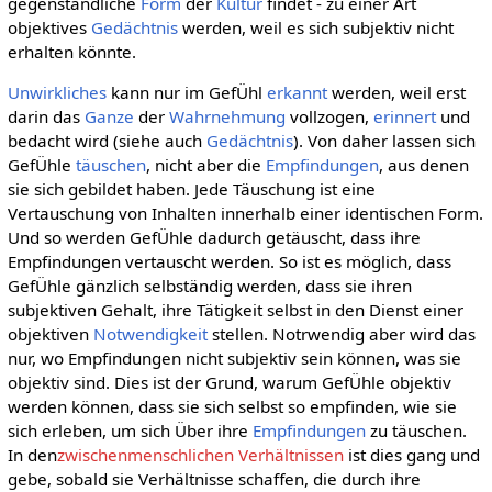
gegenständliche
Form
der
Kultur
findet - zu einer Art
objektives
Gedächtnis
werden, weil es sich subjektiv nicht
erhalten könnte.
Unwirkliches
kann nur im GefÜhl
erkannt
werden, weil erst
darin das
Ganze
der
Wahrnehmung
vollzogen,
erinnert
und
bedacht wird (siehe auch
Gedächtnis
). Von daher lassen sich
GefÜhle
täuschen
, nicht aber die
Empfindungen
, aus denen
sie sich gebildet haben. Jede Täuschung ist eine
Vertauschung von Inhalten innerhalb einer identischen Form.
Und so werden GefÜhle dadurch getäuscht, dass ihre
Empfindungen vertauscht werden. So ist es möglich, dass
GefÜhle gänzlich selbständig werden, dass sie ihren
subjektiven Gehalt, ihre Tätigkeit selbst in den Dienst einer
objektiven
Notwendigkeit
stellen. Notrwendig aber wird das
nur, wo Empfindungen nicht subjektiv sein können, was sie
objektiv sind. Dies ist der Grund, warum GefÜhle objektiv
werden können, dass sie sich selbst so empfinden, wie sie
sich erleben, um sich Über ihre
Empfindungen
zu täuschen.
In den
zwischenmenschlichen Verhältnissen
ist dies gang und
gebe, sobald sie Verhältnisse schaffen, die durch ihre