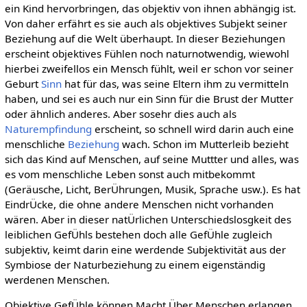
ein Kind hervorbringen, das objektiv von ihnen abhängig ist.
Von daher erfährt es sie auch als objektives Subjekt seiner
Beziehung auf die Welt überhaupt. In dieser Beziehungen
erscheint objektives Fühlen noch naturnotwendig, wiewohl
hierbei zweifellos ein Mensch fühlt, weil er schon vor seiner
Geburt
Sinn
hat für das, was seine Eltern ihm zu vermitteln
haben, und sei es auch nur ein Sinn für die Brust der Mutter
oder ähnlich anderes. Aber sosehr dies auch als
Naturempfindung
erscheint, so schnell wird darin auch eine
menschliche
Beziehung
wach. Schon im Mutterleib bezieht
sich das Kind auf Menschen, auf seine Muttter und alles, was
es vom menschliche Leben sonst auch mitbekommt
(Geräusche, Licht, BerÜhrungen, Musik, Sprache usw.). Es hat
EindrÜcke, die ohne andere Menschen nicht vorhanden
wären. Aber in dieser natÜrlichen Unterschiedslosgkeit des
leiblichen GefÜhls bestehen doch alle GefÜhle zugleich
subjektiv, keimt darin eine werdende Subjektivität aus der
Symbiose der Naturbeziehung zu einem eigenständig
werdenen Menschen.
Objektive GefÜhle können Macht Über Menschen erlangen,