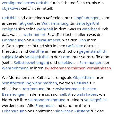
verallgemeinertes
GefÜhl
durch sich und fÜr sich, als ein
objektives
GefÜhl vermittelt.
GefÜhle
sind zum einen Reflexion ihrer
Empfindungen
, zum
anderen
Tätigkeit
der
Wahrnehmung
. Im
SelbstgefÜhl
ereignet
sich seine
Wahrheit
in dem, was es
wahrhat
durch
das, was es
wahr nimmt
. Es äußert sich in allem was die
Empfindung
von
Kulturausmacht
, was den
Sinn
ihrer
Äußerungen ergibt und sich in ihen
GefÜhlen
darstellt.
Hierdurch sind
GefÜhle
immer auch schon
gegenständlich
,
subjektiv
als
SelbsgefÜhle
in der
Form
ihrer Selbstreflektion
(siehe
Selbstbeziehungen
) und
objektiv
als
Stimmungen
der
Wahrnehmung
in ihren
zwischenmenschlichen Verhältnissen
.
Wo Menschen ihre Kultur allerdings als
Objektform
ihrer
Selbstbeziehung
wahr machen
, werden
GefÜhle
zur
objektiven
Bestimmung
ihrer
zwischenmenschlichen
Beziehungen
, in der sie sich nur
selbst
so
wahrhaben
, wie
hierdurch ihre
Selbstwahrnehmung
zu einem
SelbstgefÜhl
werden kann. Alle
Ereignisse
sind daher in ihrem
Lebensraum
von unmittelbar
sinnlicher
Substanz
fÜr das,