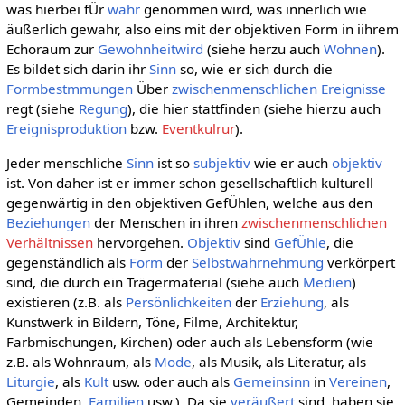
was hierbei fÜr
wahr
genommen wird, was innerlich wie
äußerlich gewahr, also eins mit der objektiven Form in iihrem
Echoraum zur
Gewohnheitwird
(siehe herzu auch
Wohnen
).
Es bildet sich darin ihr
Sinn
so, wie er sich durch die
Formbestmmungen
Über
zwischenmenschlichen
Ereignisse
regt (siehe
Regung
), die hier stattfinden (siehe hierzu auch
Ereignisproduktion
bzw.
Eventkulrur
).
Jeder menschliche
Sinn
ist so
subjektiv
wie er auch
objektiv
ist. Von daher ist er immer schon gesellschaftlich kulturell
gegenwärtig in den objektiven GefÜhlen, welche aus den
Beziehungen
der Menschen in ihren
zwischenmenschlichen
Verhältnissen
hervorgehen.
Objektiv
sind
GefÜhle
, die
gegenständlich als
Form
der
Selbstwahrnehmung
verkörpert
sind, die durch ein Trägermaterial (siehe auch
Medien
)
existieren (z.B. als
Persönlichkeiten
der
Erziehung
, als
Kunstwerk in Bildern, Töne, Filme, Architektur,
Farbmischungen, Kirchen) oder auch als Lebensform (wie
z.B. als Wohnraum, als
Mode
, als Musik, als Literatur, als
Liturgie
, als
Kult
usw. oder auch als
Gemeinsinn
in
Vereinen
,
Gemeinden,
Familien
usw.). Da sie
veräußert
sind, haben sie