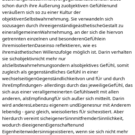
schon durch ihre Äußerung zuobjektiven Gefühlenund
veräußern sich so zu einer Kultur der
objektivenSelbstwahrnehmung. Sie verwandeln sich
sozusagen durch ihreeigenständigeästhetischeGestalt zu
einerallgemeinenWahrnehmung, an der sich die hiervon
getrennten einzelnen und besonderenGefÜhlein
ihremisoliertenDaseinso reflektieren, wie es
ihremästhetischen Willenzufolge möglich ist. Darin verhalten
sie sichobjektivnicht mehr nur
alsSelbstwahrnehmungsondern alsobjektives GefÜhl, somit
zugleich als gegenständliches Gefühl in einer
wechselseitigenGegenständlichkeitvon und fÜr und durch
ihreEmpfindungen- allerdings durch das jeweiligeGefÜhl, das
sich aus einer verallgemeinerten Gefühlswelt mit allen
anderen, alsEmpfindungfÜr sich außer sich mitteilt. Darin
wird anderesLebenzu eigenem undEigenesnur mit Anderem
lebendig - ganz gleich, wieisoliertes fÜr sichexstiert. Aber
hierdurch vereint sicheigenerSinnmitfremderSinnlichkeit,
wodurch dieeigenenEigenschaftenund
Eigenheitenwidersinnigexistieren, wenn sie sich nicht mehr