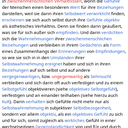
In
zwischenmenschlichen Verhältnissen
, worin die
Gefühle
der Menschen einen besonderen
Wert
für ihre
Beziehungen
darstellen, weil sie darin ihren
Selbstwert
verwirklicht
finden,
erscheinen
sie sich auch selbst durch ihre
Gefühle
objektiv
als ästhetisches Verhältnis. Denn sie finden darin geäußert,
was sie für sich außer sich
empfinden
. Und darin
verdichten
sich die
Wahrnehmungen
ihrer
zwischenmenschlichen
Beziehungen
und verbleiben in ihrem
Gedächtnis
als
Form
eines Zusammenhangs der
Erinnerungen
von
Empfindungen
,
so wie sie sich in in den
Umständen
ihrer
Selbstwahrnehmung
ereignet
haben und sich in ihren
Beziehungen
auf sich selbst und auf andere
vergegenwärtigen
, bzw.
ungegenwärtig
als
Sehnsucht
verbleiben und sich darin oft auch verfestigen und zu einem
Selbstgefühl
objektivieren (siehe
objektives Selbstgefühl
),
verfestigen und an einander teilhaben (siehe hierzu auch
Kult
). Darin
verhalten
sich Gefühle nicht mehr nur als
Selbstwahrnehmung
in subjektiver
Selbstbezogenheit
,
sondern vor allem
objektiv
, als ein
objektives GefÜhl
zu sich
und für sich, somit zugleich als
wirkliches
Gefühl in einer
wechselseitigen
Gegenständlichkeit
von und fÜr und durch