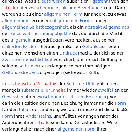
durch das, was sie
ausdrücken
außer sich -
getrennt
von den
Inhalten
der
zwischenmenschlichen Beziehungen
dar. Darin
werden sie zu einer
allgemeinen
Form
für andere, zu etwas
allgemeinem
, zu einem
allgemeinen
Format
einer
allgemeinen
Selbstbezogenheit
, als ein
abstrakt Allgemeines
der
Selbstwahrnehmung
objektiv
dar, die durch die Macht
des
allgemein
ausgedrückten vereinzelten, aus seiner
isolierten
Existenz
heraus geäußerten
Gefühls
auf jeden
einzelnen Menschen einen
Eindruck
macht, der sich seiner
Zwischenmenschlichkeit
versichert, um für sich Geltung in
seinem
Selbstwert
zu erlangen, seinem ihm nötigen
Geltungsstreben
zu genügen (siehe auch
Kult
).
Im
ästhetischen Verhältnis
der
SelbstgefÜhle
entstehen
mangels
substanzieller
Inhalte
immer wieder
Zweifel
an der
Gewissheit
ihrer
zwischenmenschlichen Beziehung
, weil
darin die Position der einen Beziehung immer nur die
Form
fÜr den
Inhalt
der anderen, wie auch umgekehrt diese bloße
Form
ihres
Andersseins
, unerfÜlltes Verlangen nach der
Änderung ihrer
Inhalte
sein kann. Der ästhetische Wille
verlangt daher nach einer
allgemeinen
Form
ihrer