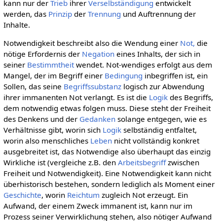
kann nur der
Trieb
ihrer
Verselbständigung
entwickelt
werden, das
Prinzip
der
Trennung
und Auftrennung der
Inhalte.
Notwendigkeit beschreibt also die Wendung einer
Not,
die
nötige Erfordernis der
Negation
eines Inhalts, der sich in
seiner
Bestimmtheit
wendet. Not-wendiges erfolgt aus dem
Mangel, der im Begriff einer
Bedingung
inbegriffen ist, ein
Sollen, das seine
Begriffssubstanz
logisch zur Abwendung
ihrer immanenten Not verlangt. Es ist die
Logik
des Begriffs,
dem notwendig etwas folgen muss. Diese steht der Freiheit
des Denkens und der
Gedanken
solange entgegen, wie es
Verhältnisse gibt, worin sich
Logik
selbständig entfaltet,
worin also menschliches
Leben
nicht vollständig konkret
ausgebreitet ist, das Notwendige also überhaupt das einzig
Wirkliche ist (vergleiche z.B. den
Arbeitsbegriff
zwischen
Freiheit und Notwendigkeit). Eine Notwendigkeit kann nicht
überhistorisch bestehen, sondern lediglich als Moment einer
Geschichte
, worin
Reichtum
zugleich Not erzeugt. Ein
Aufwand, der einem Zweck immanent ist, kann nur im
Prozess seiner Verwirklichung stehen, also nötiger Aufwand