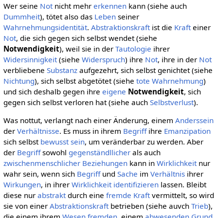
Wer seine
Not
nicht mehr
erkennen
kann (siehe auch
Dummheit
), tötet also das
Leben
seiner
Wahrnehmungsidentität
.
Abstraktionskraft
ist die
Kraft
einer
Not
, die sich gegen sich selbst wendet (siehe
Notwendigkeit
), weil sie in der
Tautologie
ihrer
Widersinnigkeit
(siehe
Widerspruch
) ihre
Not
, ihre in der
Not
verbliebene
Substanz
aufgezehrt, sich selbst genichtet (siehe
Nichtung
), sich selbst abgetötet (siehe
tote Wahrnehmung
)
und sich deshalb gegen ihre
eigene
Notwendigkeit
, sich
gegen sich selbst verloren hat (siehe auch
Selbstverlust
).
Was nottut, verlangt nach einer Änderung, einem
Anderssein
der
Verhältnisse
. Es muss in ihrem
Begriff
ihre
Emanzipation
sich selbst
bewusst sein
, um veränderbar zu werden. Aber
der
Begriff
sowohl
gegenständllicher
als auch
zwischenmenschlicher Beziehungen
kann in
Wirklichkeit
nur
wahr sein, wenn sich
Begriff
und
Sache
im
Verhältnis
ihrer
Wirkungen
, in ihrer
Wirklichkeit
identifizieren
lassen. Bleibt
diese nur
abstrakt
durch eine
fremde Kraft
vermittelt, so wird
sie von einer
Abstraktionskraft
betrieben (siehe auvch
Trieb
),
die einem ihrem
Wesen
fremden
, einem
abwesenden
Grund