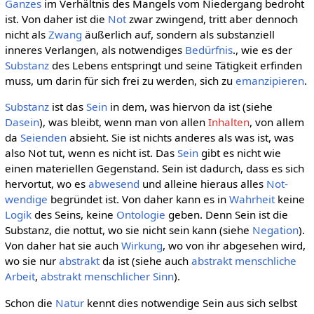
Ganzes
im Verhältnis des Mangels vom Niedergang bedroht
ist. Von daher ist die
Not
zwar zwingend, tritt aber dennoch
nicht als
Zwang
äußerlich auf, sondern als substanziell
inneres Verlangen, als notwendiges
Bedürfnis
., wie es der
Substanz
des Lebens entspringt und seine Tätigkeit erfinden
muss, um darin für sich frei zu werden, sich zu
emanzipieren
.
Substanz
ist das
Sein
in dem, was hiervon da ist (siehe
Dasein
), was bleibt, wenn man von allen
Inhalten
, von allem
da
Seienden
absieht. Sie ist nichts anderes als was ist, was
also Not tut, wenn es nicht ist. Das
Sein
gibt es nicht wie
einen materiellen Gegenstand. Sein ist dadurch, dass es sich
hervortut, wo es
abwesend
und alleine hieraus alles
Not-
wendige
begründet ist. Von daher kann es in
Wahrheit
keine
Logik
des Seins, keine
Ontologie
geben. Denn Sein ist die
Substanz, die nottut, wo sie nicht sein kann (siehe
Negation
).
Von daher hat sie auch
Wirkung
, wo von ihr abgesehen wird,
wo sie nur
abstrakt
da ist (siehe auch
abstrakt menschliche
Arbeit
,
abstrakt menschlicher Sinn
).
Schon die
Natur
kennt dies notwendige Sein aus sich selbst