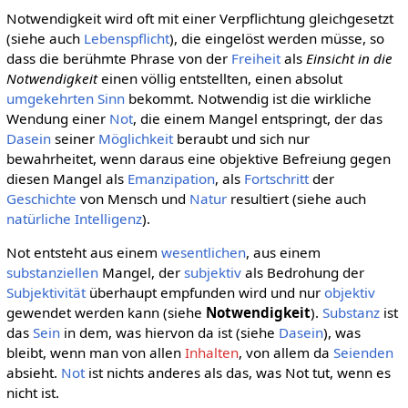
Notwendigkeit wird oft mit einer Verpflichtung gleichgesetzt
(siehe auch
Lebenspflicht
), die eingelöst werden müsse, so
dass die berühmte Phrase von der
Freiheit
als
Einsicht in die
Notwendigkeit
einen völlig entstellten, einen absolut
umgekehrten
Sinn
bekommt. Notwendig ist die wirkliche
Wendung einer
Not
, die einem Mangel entspringt, der das
Dasein
seiner
Möglichkeit
beraubt und sich nur
bewahrheitet, wenn daraus eine objektive Befreiung gegen
diesen Mangel als
Emanzipation
, als
Fortschritt
der
Geschichte
von Mensch und
Natur
resultiert (siehe auch
natürliche Intelligenz
).
Not entsteht aus einem
wesentlichen
, aus einem
substanziellen
Mangel, der
subjektiv
als Bedrohung der
Subjektivität
überhaupt empfunden wird und nur
objektiv
gewendet werden kann (siehe
Notwendigkeit
).
Substanz
ist
das
Sein
in dem, was hiervon da ist (siehe
Dasein
), was
bleibt, wenn man von allen
Inhalten
, von allem da
Seienden
absieht.
Not
ist nichts anderes als das, was Not tut, wenn es
nicht ist.