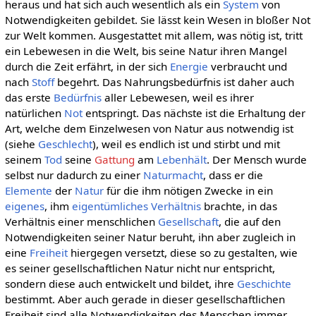
heraus und hat sich auch wesentlich als ein
System
von
Notwendigkeiten gebildet. Sie lässt kein Wesen in bloßer Not
zur Welt kommen. Ausgestattet mit allem, was nötig ist, tritt
ein Lebewesen in die Welt, bis seine Natur ihren Mangel
durch die Zeit erfährt, in der sich
Energie
verbraucht und
nach
Stoff
begehrt. Das Nahrungsbedürfnis ist daher auch
das erste
Bedürfnis
aller Lebewesen, weil es ihrer
natürlichen
Not
entspringt. Das nächste ist die Erhaltung der
Art, welche dem Einzelwesen von Natur aus notwendig ist
(siehe
Geschlecht
), weil es endlich ist und stirbt und mit
seinem
Tod
seine
Gattung
am
Lebenhält
. Der Mensch wurde
selbst nur dadurch zu einer
Naturmacht
, dass er die
Elemente
der
Natur
für die ihm nötigen Zwecke in ein
eigenes
, ihm
eigentümliches
Verhältnis
brachte, in das
Verhältnis einer menschlichen
Gesellschaft
, die auf den
Notwendigkeiten seiner Natur beruht, ihn aber zugleich in
eine
Freiheit
hiergegen versetzt, diese so zu gestalten, wie
es seiner gesellschaftlichen Natur nicht nur entspricht,
sondern diese auch entwickelt und bildet, ihre
Geschichte
bestimmt. Aber auch gerade in dieser gesellschaftlichen
Freiheit sind alle Notwendigkeiten des Menschen immer