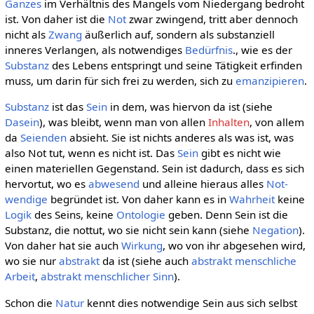
Ganzes
im Verhältnis des Mangels vom Niedergang bedroht
ist. Von daher ist die
Not
zwar zwingend, tritt aber dennoch
nicht als
Zwang
äußerlich auf, sondern als substanziell
inneres Verlangen, als notwendiges
Bedürfnis
., wie es der
Substanz
des Lebens entspringt und seine Tätigkeit erfinden
muss, um darin für sich frei zu werden, sich zu
emanzipieren
.
Substanz
ist das
Sein
in dem, was hiervon da ist (siehe
Dasein
), was bleibt, wenn man von allen
Inhalten
, von allem
da
Seienden
absieht. Sie ist nichts anderes als was ist, was
also Not tut, wenn es nicht ist. Das
Sein
gibt es nicht wie
einen materiellen Gegenstand. Sein ist dadurch, dass es sich
hervortut, wo es
abwesend
und alleine hieraus alles
Not-
wendige
begründet ist. Von daher kann es in
Wahrheit
keine
Logik
des Seins, keine
Ontologie
geben. Denn Sein ist die
Substanz, die nottut, wo sie nicht sein kann (siehe
Negation
).
Von daher hat sie auch
Wirkung
, wo von ihr abgesehen wird,
wo sie nur
abstrakt
da ist (siehe auch
abstrakt menschliche
Arbeit
,
abstrakt menschlicher Sinn
).
Schon die
Natur
kennt dies notwendige Sein aus sich selbst