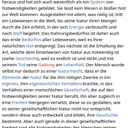
heraus und hat sich auch wesentlich als ein
System
von
Notwendigkeiten gebildet. Sie lässt kein Wesen in bloßer Not
zur Welt kommen. Ausgestattet mit allem, was nötig ist, tritt
ein Lebewesen in die Welt, bis seine Natur ihren Mangel
durch die Zeit erfährt, in der sich
Energie
verbraucht und
nach
Stoff
begehrt. Das Nahrungsbedürfnis ist daher auch
das erste
Bedürfnis
aller Lebewesen, weil es ihrer
natürlichen
Not
entspringt. Das nächste ist die Erhaltung der
Art, welche dem Einzelwesen von Natur aus notwendig ist
(siehe
Geschlecht
), weil es endlich ist und stirbt und mit
seinem
Tod
seine
Gattung
am
Lebenhält
. Der Mensch wurde
selbst nur dadurch zu einer
Naturmacht
, dass er die
Elemente
der
Natur
für die ihm nötigen Zwecke in ein
eigenes
, ihm
eigentümliches
Verhältnis
brachte, in das
Verhältnis einer menschlichen
Gesellschaft
, die auf den
Notwendigkeiten seiner Natur beruht, ihn aber zugleich in
eine
Freiheit
hiergegen versetzt, diese so zu gestalten, wie
es seiner gesellschaftlichen Natur nicht nur entspricht,
sondern diese auch entwickelt und bildet, ihre
Geschichte
bestimmt. Aber auch gerade in dieser gesellschaftlichen
Freiheit sind alle Notwendigkeiten des Menschen immer