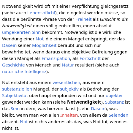
Notwendigkeit wird oft mit einer Verpflichtung gleichgesetzt
(siehe auch
Lebenspflicht
), die eingelöst werden müsse, so
dass die berühmte Phrase von der
Freiheit
als
Einsicht in die
Notwendigkeit
einen völlig entstellten, einen absolut
umgekehrten
Sinn
bekommt. Notwendig ist die wirkliche
Wendung einer
Not
, die einem Mangel entspringt, der das
Dasein
seiner
Möglichkeit
beraubt und sich nur
bewahrheitet, wenn daraus eine objektive Befreiung gegen
diesen Mangel als
Emanzipation
, als
Fortschritt
der
Geschichte
von Mensch und
Natur
resultiert (siehe auch
natürliche Intelligenz
).
Not entsteht aus einem
wesentlichen
, aus einem
substanziellen
Mangel, der
subjektiv
als Bedrohung der
Subjektivität
überhaupt empfunden wird und nur
objektiv
gewendet werden kann (siehe
Notwendigkeit
).
Substanz
ist
das
Sein
in dem, was hiervon da ist (siehe
Dasein
), was
bleibt, wenn man von allen
Inhalten
, von allem da
Seienden
absieht.
Not
ist nichts anderes als das, was Not tut, wenn es
nicht ist.