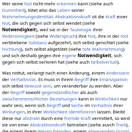
Wer seine
Not
nicht mehr
erkennen
kann (siehe auch
Dummheit
), tötet also das
Leben
seiner
Wahrnehmungsidentität
.
Abstraktionskraft
ist die
Kraft
einer
Not
, die sich gegen sich selbst wendet (siehe
Notwendigkeit
), weil sie in der
Tautologie
ihrer
Widersinnigkeit
(siehe
Widerspruch
) ihre
Not
, ihre in der
Not
verbliebene
Substanz
aufgezehrt, sich selbst genichtet (siehe
Nichtung
), sich selbst abgetötet (siehe
tote Wahrnehmung
)
und sich deshalb gegen ihre
eigene
Notwendigkeit
, sich
gegen sich selbst verloren hat (siehe auch
Selbstverlust
).
Was nottut, verlangt nach einer Änderung, einem
Anderssein
der
Verhältnisse
. Es muss in ihrem
Begriff
ihre
Emanzipation
sich selbst
bewusst sein
, um veränderbar zu werden. Aber
der
Begriff
sowohl
gegenständllicher
als auch
zwischenmenschlicher Beziehungen
kann in
Wirklichkeit
nur
wahr sein, wenn sich
Begriff
und
Sache
im
Verhältnis
ihrer
Wirkungen
, in ihrer
Wirklichkeit
identifizieren
lassen. Bleibt
diese nur
abstrakt
durch eine
fremde Kraft
vermittelt, so wird
sie von einer
Abstraktionskraft
betrieben (siehe auvch
Trieb
),
die einem ihrem
Wesen
fremden
, einem
abwesenden
Grund