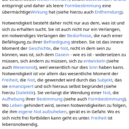
entspringt und daher als leere
Formbestimmung
eine
übermächtige
Wirkung
hat (siehe hierzu auch
Entfremdung
).
Notwendigkeit besteht daher nicht nur aus dem, was ist und
sich zu erhalten sucht. Sie ist auch nicht nur ein Verlangen,
ein notwendiges Verlangen der
Bedürfnisse
, die nach einer
Befähigung zu ihrer
Befriedigung
streben. Sie ist das innere
Moment der
Geschichte
, die
Not
, nicht in dem sein zu
können, was ist, sich dem
Dasein
- wie es ist - widersetzen zu
müssen, sich ändern zu müssen, sich zu
entwickeln
(siehe
auch
Wesensnot
), weil wesentlich nur dies
Sinn
haben kann.
Notwendigkeit ist vor allem das wesentliche Moment der
Freiheit
, die
Not
, die gewendet wird durch das
Subjekt
, das
sie
emanzipiert
und sich hieraus selbst begründet (siehe
hierzu
Dialektik
). Sie verlangt die Wendung einer
Not
, die
Aufhebung
ihrer
Bestimmung
(siehe auch
Formbestimmung
).
Wo
Leben
gehindert wird, seinen Notwendigkeiten zu folgen,
die ihm
eigene
Not
aufzuheben
, gerät es in Gefahr. Wo es
sich nicht frei fortbilden kann geht es unter.
Freiheit
ist
lebensnotwendig.