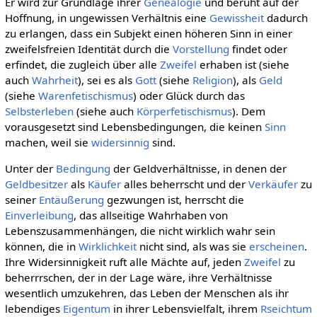
Er wird zur Grundlage ihrer
Genealogie
und beruht auf der
Hoffnung, in ungewissen Verhältnis eine
Gewissheit
dadurch
zu erlangen, dass ein Subjekt einen höheren Sinn in einer
zweifelsfreien Identität durch die
Vorstellung
findet oder
erfindet, die zugleich über alle
Zweifel
erhaben ist (siehe
auch
Wahrheit
), sei es als
Gott
(siehe
Religion
), als
Geld
(siehe
Warenfetischismus
) oder Glück durch das
Selbsterleben
(siehe auch
Körperfetischismus
). Dem
vorausgesetzt sind Lebensbedingungen, die keinen
Sinn
machen, weil sie
widersinnig
sind.
Unter der
Bedingung
der Geldverhältnisse, in denen der
Geldbesitzer
als
Käufer
alles beherrscht und der
Verkäufer
zu
seiner
Entäußerung
gezwungen ist, herrscht die
Einverleibung
, das allseitige Wahrhaben von
Lebenszusammenhängen, die nicht wirklich wahr sein
können, die in
Wirklichkeit
nicht sind, als was sie
erscheinen
.
Ihre Widersinnigkeit ruft alle Mächte auf, jeden
Zweifel
zu
beherrrschen, der in der Lage wäre, ihre Verhältnisse
wesentlich umzukehren, das Leben der Menschen als ihr
lebendiges
Eigentum
in ihrer Lebensvielfalt, ihrem
Rseichtum