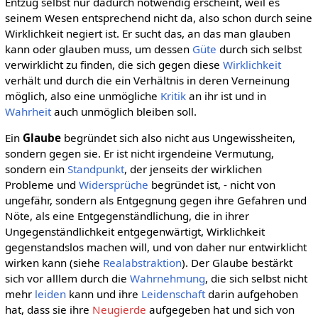
Entzug selbst nur dadurch notwendig erscheint, weil es
seinem Wesen entsprechend nicht da, also schon durch seine
Wirklichkeit negiert ist. Er sucht das, an das man glauben
kann oder glauben muss, um dessen
Güte
durch sich selbst
verwirklicht zu finden, die sich gegen diese
Wirklichkeit
verhält und durch die ein Verhältnis in deren Verneinung
möglich, also eine unmögliche
Kritik
an ihr ist und in
Wahrheit
auch unmöglich bleiben soll.
Ein
Glaube
begründet sich also nicht aus Ungewissheiten,
sondern gegen sie. Er ist nicht irgendeine Vermutung,
sondern ein
Standpunkt
, der jenseits der wirklichen
Probleme und
Widersprüche
begründet ist, - nicht von
ungefähr, sondern als Entgegnung gegen ihre Gefahren und
Nöte, als eine Entgegenständlichung, die in ihrer
Ungegenständlichkeit entgegenwärtigt, Wirklichkeit
gegenstandslos machen will, und von daher nur entwirklicht
wirken kann (siehe
Realabstraktion
). Der Glaube bestärkt
sich vor alllem durch die
Wahrnehmung
, die sich selbst nicht
mehr
leiden
kann und ihre
Leidenschaft
darin aufgehoben
hat, dass sie ihre
Neugierde
aufgegeben hat und sich von