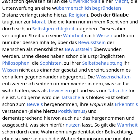
Zeit
schon gewesen sei an die
Unwirklichkeit
einer
Macht
, die
Unterwerfung an eine w
übermenschlich
begründeten
Instanz verlangt (siehe hierzu
Religion
). Doch der
Glaube
taugt nur zur
Moral
. Und die kann nur in ihrem Recht von und
durch sich, in
Selbstgerechtigkeit
aufgehen. Dieses aber
verlangt im Streit um seine
Wahrheit
nach
Wissen
und kann
nur über dessen Inhalte, über das
Bewusstsein
der
Menschen als menschliches
Bewusstsein
überwunden
werden. Ohne dieses haben schon die ursprünglichsten
Philosophen
, die
Sophisten
, zu ihrer
Selbstbehauptung
ihr
Wissen
nicht aus einander gesetzt und vereint, sondern es
vor allem gegeneinander abgegrenzt. Die
Wissenschaften
entzweien sich seitdem immer wieder in dem, was sie für
wahr halten, was als
bewiesen
gilt und was nur
Tatsache
für
sie ist. Und gerne wird die
Tatsache
als bloßes Fakt selbst
schon zum
Beweis
hergenommen, ihre
Empirie
als
Erkenntnis
verstanden (siehe hierzu
Positivismus
) und
dementsprechend hiervon auch nur das hergenommen und
ausgesucht, was sich hierfür
nutzen
lässt. So gilt die
Wahrheit
schon durch eine Wahrnehmungsidentität der Betrachtung,
eben so, wie sie durch die Wahrnehmungsorgane und ihre