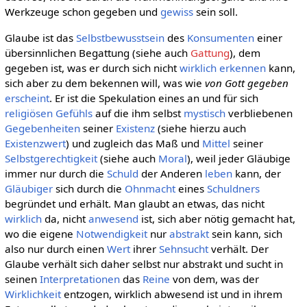
Werkzeuge schon gegeben und
gewiss
sein soll.
Glaube ist das
Selbstbewusstsein
des
Konsumenten
einer
übersinnlichen Begattung (siehe auch
Gattung
), dem
gegeben ist, was er durch sich nicht
wirklich
erkennen
kann,
sich aber zu dem bekennen will, was wie
von Gott gegeben
erscheint
. Er ist die Spekulation eines an und für sich
religiösen
Gefühls
auf die ihm selbst
mystisch
verbliebenen
Gegebenheiten
seiner
Existenz
(siehe hierzu auch
Existenzwert
) und zugleich das Maß und
Mittel
seiner
Selbstgerechtigkeit
(siehe auch
Moral
), weil jeder Gläubige
immer nur durch die
Schuld
der Anderen
leben
kann, der
Gläubiger
sich durch die
Ohnmacht
eines
Schuldners
begründet und erhält. Man glaubt an etwas, das nicht
wirklich
da, nicht
anwesend
ist, sich aber nötig gemacht hat,
wo die eigene
Notwendigkeit
nur
abstrakt
sein kann, sich
also nur durch einen
Wert
ihrer
Sehnsucht
verhält. Der
Glaube verhält sich daher selbst nur abstrakt und sucht in
seinen
Interpretationen
das
Reine
von dem, was der
Wirklichkeit
entzogen, wirklich abwesend ist und in ihrem