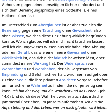
Gehorsam gegen einen jenseitigen Richter einfordert und
sich dem Bereinigungsprinzip eines Gottesheils, eines
Heilands überlässt.
Im Unterschied zum
Aberglauben
ist er aber zugleich die
Beziehung
gegen eine
Täuschung
ohne
Gewissheit
, also
ohne
Wissen
, welches diese Beziehung wirklich begründen
könnte. Wo ich glaube, will ich mich nicht täuschen lassen,
weil ich ein ungewisses Wissen aus mir habe, eine Ahnung
oder ein
Gefühl
, das wie eine innere
Gewissheit
ohne
Wirklichkeit
ist, das sich nicht
faktisch
beweisen lässt, aber
zumindest innere
Wirkung
hat. Der
Widerspruch
von
Wahrnehmen
und
Wahrhaben
, der als Gegensatz von
Empfindung
und Gefühl sich verhält, wird hierin aufgehoben
zu einer
Seele
, die ihre privaten
Absichten
vergesellschaftet
um für sich eine
Wahrheit
zu finden, die nur jenseitig sein
kann.
Ich bin der Weg und die Wahrheit und das Leben.
(Joh
14,6) Und durch diese Wahrheit wird er auch das irdische
Jammertal überleben, im Janseits auferstehen.
Ich bin die
Auferstehung und das Leben; wer an mich glaubt, wird leben,