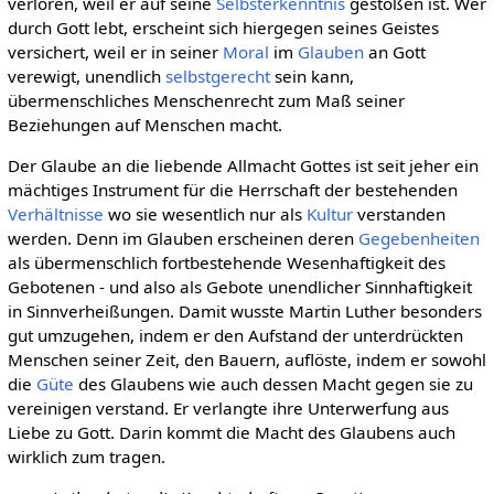
verloren, weil er auf seine
Selbsterkenntnis
gestoßen ist. Wer
durch Gott lebt, erscheint sich hiergegen seines Geistes
versichert, weil er in seiner
Moral
im
Glauben
an Gott
verewigt, unendlich
selbstgerecht
sein kann,
übermenschliches Menschenrecht zum Maß seiner
Beziehungen auf Menschen macht.
Der Glaube an die liebende Allmacht Gottes ist seit jeher ein
mächtiges Instrument für die Herrschaft der bestehenden
Verhältnisse
wo sie wesentlich nur als
Kultur
verstanden
werden. Denn im Glauben erscheinen deren
Gegebenheiten
als übermenschlich fortbestehende Wesenhaftigkeit des
Gebotenen - und also als Gebote unendlicher Sinnhaftigkeit
in Sinnverheißungen. Damit wusste Martin Luther besonders
gut umzugehen, indem er den Aufstand der unterdrückten
Menschen seiner Zeit, den Bauern, auflöste, indem er sowohl
die
Güte
des Glaubens wie auch dessen Macht gegen sie zu
vereinigen verstand. Er verlangte ihre Unterwerfung aus
Liebe zu Gott. Darin kommt die Macht des Glaubens auch
wirklich zum tragen.