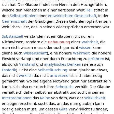
sich hat. Der Glaube findet sein Herz in den Hochgefühlen,
welche den Menschen in einer herzlosen Welt
Heil
stiftet in
den
Selbstgefühlen
einer
entwirklichten
Gesellschaft
, in der
Gemeinschaft
der Gläubigen. Diesen Gefühlen opfert er sein
weltliches Herz, das in seinen Widersprüchen erstorben war.
Substanziell
verstanden ist ein Glaube nicht nur ein
Nichtwissen, sondern die
Behauptung
einer
Wahrheit
, die
man nicht wissen muss oder auch garnicht
wissen
kann
(siehe auch
Wissenschaft
), eine höhere
Wahrheit
, die höhere
Einsicht verlangt und eher durch Erleuchtung zu
erfahren
ist,
als durch
Verstand
und
analytisches
Denken
(siehe auch
Esoterik
). Er ist eine
Selbsttäuschung
. Man glaubt an etwas,
das nicht
wirklich
da, nicht
anwesend
ist, sich aber nötig
gemacht hat, wo die eigene Notwendigkeit nur abstrakt sein
kann, sich also nur durch ihre
Sehnsucht
verhält. Der Glaube
verhält sich daher selbst nur abstrakt und sucht in seinen
Interpretationen
das
Reine
von dem, was der
Wirklichkeit
entzogen erscheint, sucht das, an das man glauben kann
oder glauben muss, um dessen
Güte
verwirklicht zu finden,