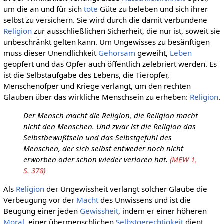
um die an und für sich
tote
Güte zu beleben und sich ihrer
selbst zu versichern. Sie wird durch die damit verbundene
Religion
zur ausschließlichen Sicherheit, die nur ist, soweit sie
unbeschränkt gelten kann. Um Ungewisses zu besänftigen
muss dieser Unendlichkeit
Gehorsam
geweiht,
Leben
geopfert und das Opfer auch öffentlich zelebriert werden. Es
ist die Selbstaufgabe des Lebens, die Tieropfer,
Menschenofper und Kriege verlangt, um den rechten
Glauben über das wirkliche Menschsein zu erheben:
Religion
.
Der Mensch macht die Religion, die Religion macht
nicht den Menschen. Und zwar ist die Religion das
Selbstbewußtsein und das Selbstgefühl des
Menschen, der sich selbst entweder noch nicht
erworben oder schon wieder verloren hat.
(MEW 1,
S. 378)
Als
Religion
der Ungewissheit verlangt solcher Glaube die
Verbeugung vor der
Macht
des Unwissens und ist die
Beugung einer jeden
Gewissheit
, indem er einer höheren
Moral
, einer übermenschlichen
Selbstgerechtigkeit
dient,