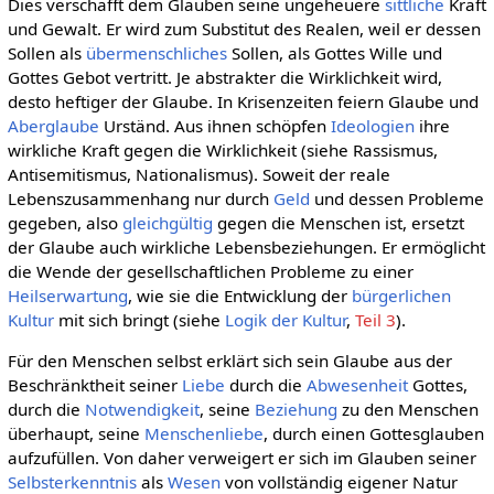
Dies verschafft dem Glauben seine ungeheuere
sittliche
Kraft
und Gewalt. Er wird zum Substitut des Realen, weil er dessen
Sollen als
übermenschliches
Sollen, als Gottes Wille und
Gottes Gebot vertritt. Je abstrakter die Wirklichkeit wird,
desto heftiger der Glaube. In Krisenzeiten feiern Glaube und
Aberglaube
Urständ. Aus ihnen schöpfen
Ideologien
ihre
wirkliche Kraft gegen die Wirklichkeit (siehe Rassismus,
Antisemitismus, Nationalismus). Soweit der reale
Lebenszusammenhang nur durch
Geld
und dessen Probleme
gegeben, also
gleichgültig
gegen die Menschen ist, ersetzt
der Glaube auch wirkliche Lebensbeziehungen. Er ermöglicht
die Wende der gesellschaftlichen Probleme zu einer
Heilserwartung
, wie sie die Entwicklung der
bürgerlichen
Kultur
mit sich bringt (siehe
Logik der Kultur
,
Teil 3
).
Für den Menschen selbst erklärt sich sein Glaube aus der
Beschränktheit seiner
Liebe
durch die
Abwesenheit
Gottes,
durch die
Notwendigkeit
, seine
Beziehung
zu den Menschen
überhaupt, seine
Menschenliebe
, durch einen Gottesglauben
aufzufüllen. Von daher verweigert er sich im Glauben seiner
Selbsterkenntnis
als
Wesen
von vollständig eigener Natur