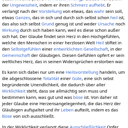
der
Ungewissheit
, indem er ihren
Schmerz
aufhebt
. Er
verlangt nach der
Vorstellung
von etwas, das
wahr
sein soll,
etwas
Ganzes
, das in sich und durch sich selbst schon
heil
ist,
das also sich selbst
Grund
genug ist und weder
Ursache
noch
Wirkung
durch sich haben kann, weil es diese schon außer
sich hat. Der Glaube findet sein Herz in den Hochgefühlen,
welche den Menschen in einer herzlosen Welt
Heil
stiftet in
den
Selbstgefühlen
einer
entwirklichten
Gesellschaft
, in der
Gemeinschaft
der Gläubigen. Diesen Gefühlen opfert er sein
weltliches Herz, das in seinen Widersprüchen erstorben war.
Es kann sich dabei nur um eine
Heilsvorstellung
handeln, um
die abgeschlossene
Totalität
einer
Güte
, eine sich sebst
begründende Unendlichkeit, die dadurch über aller
Wirklichkeit
steht, dass sie allmächtig sein muss und
bestimmen kann, was gut und was
böse
ist. Von daher ist
jeder Glaube eine Herzensangelegenheit, die das Herz der
Gläubigen aufspaltet und ihr
Leben
aufteilt, indem es das
Böse
von sich ausschließt.
In der Wirklichkeit verlangt diese
Ausschließlichkeit
Opfer,