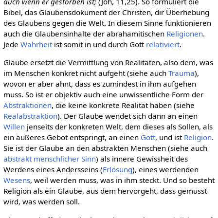
auch wenn er gestorben ist;
(Joh, 11,25). So formuliert die
Bibel, das Glaubensdokument der Christen, dir Überhebung
des Glaubens gegen die Welt. In diesem Sinne funktionieren
auch die Glaubensinhalte der abrahamitischen
Religionen
.
Jede
Wahrheit
ist somit in und durch Gott
relativiert
.
Glaube ersetzt die Vermittlung von Realitäten, also dem, was
im Menschen konkret nicht aufgeht (siehe auch
Trauma
),
wovon er aber ahnt, dass es zumindest in ihm aufgehen
muss. So ist er objektiv auch eine unwissentliche Form der
Abstraktionen
, die keine konkrete Realität haben (siehe
Realabstraktion
). Der Glaube wendet sich dann an einen
Willen
jenseits der konkreten Welt, dem dieses als Sollen, als
ein äußeres Gebot entspringt, an einen
Gott
, und ist
Religion
.
Sie ist der Glaube an den abstrakten Menschen (siehe auch
abstrakt menschlicher Sinn
) als innere Gewissheit des
Werdens eines Andersseins (
Erlösung
), eines werdenden
Wesens
, weil werden muss, was in ihm steckt. Und so besteht
Religion als ein Glaube, aus dem hervorgeht, dass gemusst
wird, was werden soll.