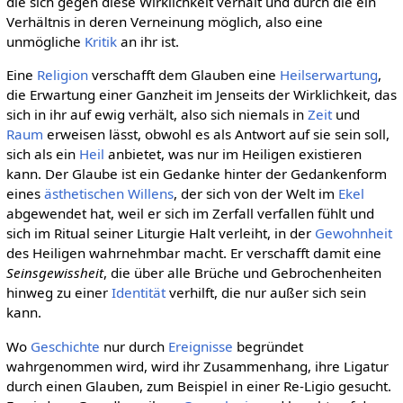
die sich gegen diese Wirklichkeit verhält und durch die ein
Verhältnis in deren Verneinung möglich, also eine
unmögliche
Kritik
an ihr ist.
Eine
Religion
verschafft dem Glauben eine
Heilserwartung
,
die Erwartung einer Ganzheit im Jenseits der Wirklichkeit, das
sich in ihr auf ewig verhält, also sich niemals in
Zeit
und
Raum
erweisen lässt, obwohl es als Antwort auf sie sein soll,
sich als ein
Heil
anbietet, was nur im Heiligen existieren
kann. Der Glaube ist ein Gedanke hinter der Gedankenform
eines
ästhetischen Willens
, der sich von der Welt im
Ekel
abgewendet hat, weil er sich im Zerfall verfallen fühlt und
sich im Ritual seiner Liturgie Halt verleiht, in der
Gewohnheit
des Heiligen wahrnehmbar macht. Er verschafft damit eine
Seinsgewissheit
, die über alle Brüche und Gebrochenheiten
hinweg zu einer
Identität
verhilft, die nur außer sich sein
kann.
Wo
Geschichte
nur durch
Ereignisse
begründet
wahrgenommen wird, wird ihr Zusammenhang, ihre Ligatur
durch einen Glauben, zum Beispiel in einer Re-Ligio gesucht.