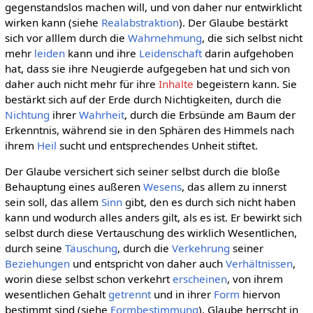
gegenstandslos machen will, und von daher nur entwirklicht
wirken kann (siehe
Realabstraktion
). Der Glaube bestärkt
sich vor alllem durch die
Wahrnehmung
, die sich selbst nicht
mehr
leiden
kann und ihre
Leidenschaft
darin aufgehoben
hat, dass sie ihre Neugierde aufgegeben hat und sich von
daher auch nicht mehr für ihre
Inhalte
begeistern kann. Sie
bestärkt sich auf der Erde durch Nichtigkeiten, durch die
Nichtung
ihrer
Wahrheit
, durch die Erbsünde am Baum der
Erkenntnis, während sie in den Sphären des Himmels nach
ihrem
Heil
sucht und entsprechendes Unheit stiftet.
Der Glaube versichert sich seiner selbst durch die bloße
Behauptung eines außeren
Wesens
, das allem zu innerst
sein soll, das allem
Sinn
gibt, den es durch sich nicht haben
kann und wodurch alles anders gilt, als es ist. Er bewirkt sich
selbst durch diese Vertauschung des wirklich Wesentlichen,
durch seine
Täuschung
, durch die
Verkehrung
seiner
Beziehungen
und entspricht von daher auch
Verhältnissen
,
worin diese selbst schon verkehrt
erscheinen
, von ihrem
wesentlichen Gehalt
getrennt
und in ihrer
Form
hiervon
bestimmt sind (siehe
Formbestimmung
). Glaube herrscht in