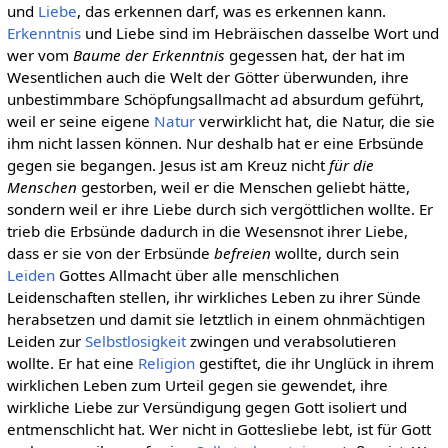
und
Liebe
, das erkennen darf, was es erkennen kann.
Erkenntnis
und Liebe sind im Hebräischen dasselbe Wort und
wer vom
Baume der Erkenntnis
gegessen hat, der hat im
Wesentlichen auch die Welt der Götter überwunden, ihre
unbestimmbare Schöpfungsallmacht ad absurdum geführt,
weil er seine eigene
Natur
verwirklicht hat, die Natur, die sie
ihm nicht lassen können. Nur deshalb hat er eine Erbsünde
gegen sie begangen. Jesus ist am Kreuz nicht
für die
Menschen
gestorben, weil er die Menschen geliebt hätte,
sondern weil er ihre Liebe durch sich vergöttlichen wollte. Er
trieb die Erbsünde dadurch in die Wesensnot ihrer Liebe,
dass er sie von der Erbsünde
befreien
wollte, durch sein
Leiden
Gottes Allmacht über alle menschlichen
Leidenschaften stellen, ihr wirkliches Leben zu ihrer Sünde
herabsetzen und damit sie letztlich in einem ohnmächtigen
Leiden zur
Selbstlosigkeit
zwingen und verabsolutieren
wollte. Er hat eine
Religion
gestiftet, die ihr Unglück in ihrem
wirklichen Leben zum Urteil gegen sie gewendet, ihre
wirkliche Liebe zur Versündigung gegen Gott isoliert und
entmenschlicht hat. Wer nicht in Gottesliebe lebt, ist für Gott