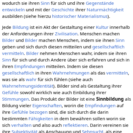
wodurch sie ihren
Sinn
für sich und ihre
Gegenstände
entwickeln
und mit der
Geschichte
ihrer
Naturmächtigkeit
ausbilden (siehe hierzu
historischer Materialismus
).
Jede
Bildung
ist ein Akt der Gestaltung einer
Kultur
innerhalb
der Anforderungen ihrer
Zivilisation
. Menschen machen
Bilder
und
Bilder
machen Menschen, indem sie ihnen
Sinn
geben und sich durch diesen mitteilen und
gesellschaftlich
vermitteln
.
Bilder
nehmen Menschen wahr, indem sie ihren
Sinn
für sich und durch Andere über sich erfahren und sich in
ihren
Empfindungen
mitteilen. Indem sie diesen
gesellschaftlich
in ihren
Wahrnehmungen
als das
vermitteln
,
was sie als
wahr
für sich fühlen (siehe auch
Wahrnehmungsidentität
). Bilder sind als Gestaltung ihrer
Gefühle
sowohl wirklich wie auch Einbildung ihrer
Stimmungen
. Das Produkt der Bilder ist eine
Sinnbildung
als
Bildung vieler
Eigenschaften
, worin die
Empfindungen
auf
ihre
Gefühle
bezogen
sind, die sich durch die darin
bestimmten
Fähigkeiten
in dem bewähren sollen worin sie
sich
verhalten
und also auch
reflektieren
. Darin vereinen sie
ihre
Subjektivität
als Anschauung und
Sehnsucht
, als eine