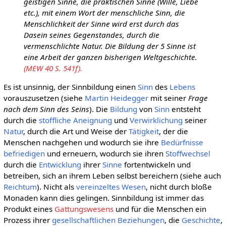
geistigen Sinne, die praktischen Sinne (Wille, Liebe
etc.), mit einem Wort der menschliche Sinn, die
Menschlichkeit der Sinne wird erst durch das
Dasein seines Gegenstandes, durch die
vermenschlichte Natur. Die Bildung der 5 Sinne ist
eine Arbeit der ganzen bisherigen Weltgeschichte.
(MEW 40 S. 541f).
Es ist unsinnig, der Sinnbildung einen
Sinn
des
Lebens
vorauszusetzen (siehe
Martin Heidegger
mit seiner
Frage
nach dem Sinn des Seins
). Die
Bildung
von
Sinn
entsteht
durch die
stoffliche
Aneignung
und
Verwirklichung
seiner
Natur
, durch die Art und Weise der
Tätigkeit
, der die
Menschen nachgehen und wodurch sie ihre
Bedürfnisse
befriedigen
und erneuern, wodurch sie ihren
Stoffwechsel
durch die
Entwicklung
ihrer
Sinne
fortentwickeln und
betreiben, sich an ihrem Leben selbst bereichern (siehe auch
Reichtum
). Nicht als
vereinzeltes
Wesen
, nicht durch bloße
Monaden kann dies gelingen. Sinnbildung ist immer das
Produkt eines
Gattungswesens
und für die Menschen ein
Prozess ihrer
gesellschaftlichen
Beziehungen
, die
Geschichte
,