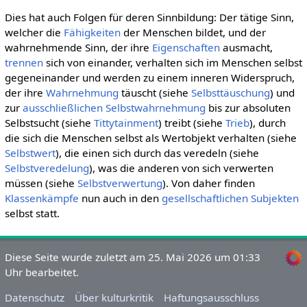
Dies hat auch Folgen für deren Sinnbildung: Der tätige Sinn,
welcher die
Fähigkeiten
der Menschen bildet, und der
wahrnehmende Sinn, der ihre
Eigenschaften
ausmacht,
trennen
sich von einander, verhalten sich im Menschen selbst
gegeneinander und werden zu einem inneren Widerspruch,
der ihre
Wahrnehmung
täuscht (siehe
Selbsttäuschung
) und
zur
ausschließlichen
Selbstwahrnehmung
bis zur absoluten
Selbstsucht (siehe
Tittytainment
) treibt (siehe
Trieb
), durch
die sich die Menschen selbst als Wertobjekt verhalten (siehe
Selbstwert
), die einen sich durch das veredeln (siehe
Selbstveredelung
), was die anderen von sich verwerten
müssen (siehe
Selbstverwertung
). Von daher finden
Klassenkämpfe
nun auch in den
gesellschaftlichen
Subjekten
selbst statt.
Diese Seite wurde zuletzt am 25. Mai 2026 um 01:33
Uhr bearbeitet.
Datenschutz
Über kulturkritik
Haftungsausschluss