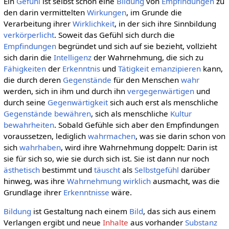
Ein
Gefühl
ist selbst schon eine
Bildung
von
Empfindungen
zu
den darin vermittelten
Wirkungen
, im Grunde die
Verarbeitung ihrer
Wirklichkeit
, in der sich ihre Sinnbildung
verkörperlicht
. Soweit das Gefühl sich durch die
Empfindungen
begründet und sich auf sie bezieht, vollzieht
sich darin die
Intelligenz
der Wahrnehmung, die sich zu
Fähigkeiten
der
Erkenntnis
und
Tätigkeit
emanzipieren
kann,
die durch deren
Gegenstände
für den Menschen
wahr
werden, sich in ihm und durch ihn
vergegenwärtigen
und
durch seine
Gegenwärtigkeit
sich auch erst als menschliche
Gegenstände
bewähren
, sich als menschliche
Kultur
bewahrheiten
. Sobald Gefühle sich aber den Empfindungen
voraussetzen, lediglich
wahrmachen
, was sie darin schon von
sich
wahrhaben
, wird ihre Wahrnehmung doppelt: Darin ist
sie für sich so, wie sie durch sich ist. Sie ist dann nur noch
ästhetisch
bestimmt und
täuscht
als
Selbstgefühl
darüber
hinweg, was ihre
Wahrnehmung
wirklich
ausmacht, was die
Grundlage ihrer
Erkenntnisse
wäre.
Bildung
ist Gestaltung nach einem
Bild
, das sich aus einem
Verlangen ergibt und neue
Inhalte
aus vorhander
Substanz