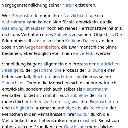
Vergegenständlichung seiner
Natur
existieren.
Wer
Gegenstände
nur in ihrer
Nützlichkeit
für sich
wahrnimmt
kann keinen Sinn für sie entwickeln, da die
Beziehung
im
Nutzen
noch ein reines Herrschaftsverhältnis,
nicht das Verhalten eines
Subjekts
zu seinem Objekt ist. Die
Erkenntnis selbst ist also schon
Kritik
im
Dasein
, an dem
Sosein von
Gegebenhbeiten
, die zwar menschliche Sinne
bedienen, aber lediglich von ihnen
einverleibt
werden.
Sinnbildung ist ganz allgemein ein Prozess der
natürlichen
Intelligenz
, der
geschichtliche
Prozess der
Bildung
einer
Lebensvielfalt,
Reichtum
des
Lebens
im Genuss seiner
Sinnlichkeit
. Indem die Menschen sich nicht nur natürlich
entwickeln, sondern sich auch selbst als
Naturmacht
verhalten, bildet sich mit ihr auch
subjektiv
der
Sinn
menschlicher
Lebensverhältnisse
, was ihre
Eigenschaften
und
Fähigkeiten
ausmacht und
objektiv
als
Reichtum
der
Menschen in den Verhältnissen ihrer
Kultur
durch die
Vielfältigkeit ihrer Lebensäußerungen
existiert
. Sie ist von
daher auch die Grundlage der
Geschichte
menschlicher