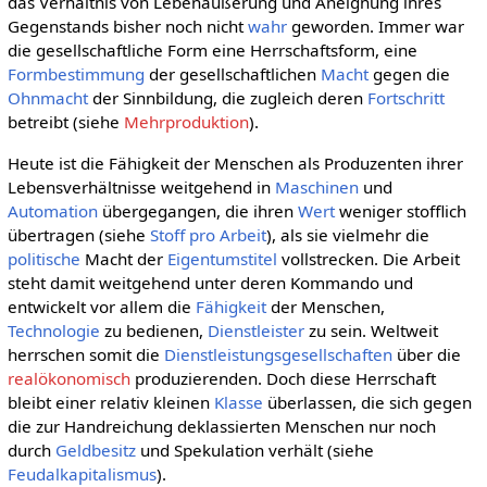
das Verhältnis von Lebenäußerung und Aneignung ihres
Gegenstands bisher noch nicht
wahr
geworden. Immer war
die gesellschaftliche Form eine Herrschaftsform, eine
Formbestimmung
der gesellschaftlichen
Macht
gegen die
Ohnmacht
der Sinnbildung, die zugleich deren
Fortschritt
betreibt (siehe
Mehrproduktion
).
Heute ist die Fähigkeit der Menschen als Produzenten ihrer
Lebensverhältnisse weitgehend in
Maschinen
und
Automation
übergegangen, die ihren
Wert
weniger stofflich
übertragen (siehe
Stoff pro Arbeit
), als sie vielmehr die
politische
Macht der
Eigentumstitel
vollstrecken. Die Arbeit
steht damit weitgehend unter deren Kommando und
entwickelt vor allem die
Fähigkeit
der Menschen,
Technologie
zu bedienen,
Dienstleister
zu sein. Weltweit
herrschen somit die
Dienstleistungsgesellschaften
über die
realökonomisch
produzierenden. Doch diese Herrschaft
bleibt einer relativ kleinen
Klasse
überlassen, die sich gegen
die zur Handreichung deklassierten Menschen nur noch
durch
Geldbesitz
und Spekulation verhält (siehe
Feudalkapitalismus
).