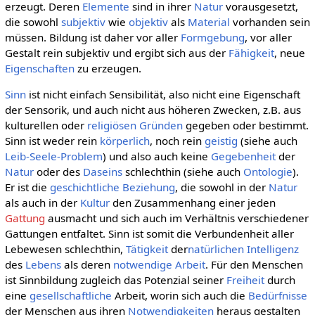
erzeugt. Deren
Elemente
sind in ihrer
Natur
vorausgesetzt,
die sowohl
subjektiv
wie
objektiv
als
Material
vorhanden sein
müssen. Bildung ist daher vor aller
Formgebung
, vor aller
Gestalt rein subjektiv und ergibt sich aus der
Fähigkeit
, neue
Eigenschaften
zu erzeugen.
Sinn
ist nicht einfach Sensibilität, also nicht eine Eigenschaft
der Sensorik, und auch nicht aus höheren Zwecken, z.B. aus
kulturellen oder
religiösen
Gründen
gegeben oder bestimmt.
Sinn ist weder rein
körperlich
, noch rein
geistig
(siehe auch
Leib-Seele-Problem
) und also auch keine
Gegebenheit
der
Natur
oder des
Daseins
schlechthin (siehe auch
Ontologie
).
Er ist die
geschichtliche
Beziehung
, die sowohl in der
Natur
als auch in der
Kultur
den Zusammenhang einer jeden
Gattung
ausmacht und sich auch im Verhältnis verschiedener
Gattungen entfaltet. Sinn ist somit die Verbundenheit aller
Lebewesen schlechthin,
Tätigkeit
der
natürlichen Intelligenz
des
Lebens
als deren
notwendige
Arbeit
. Für den Menschen
ist Sinnbildung zugleich das Potenzial seiner
Freiheit
durch
eine
gesellschaftliche
Arbeit, worin sich auch die
Bedürfnisse
der Menschen aus ihren
Notwendigkeiten
heraus gestalten