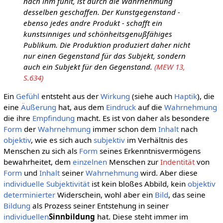
nach ihm fühlt, ist durch die Wahrnehmung
desselben geschaffen. Der Kunstgegenstand -
ebenso jedes andre Produkt - schafft ein
kunstsinniges und schönheitsgenußfähiges
Publikum. Die Produktion produziert daher nicht
nur einen Gegenstand für das Subjekt, sondern
auch ein Subjekt für den Gegenstand.
(MEW 13,
S.634)
Ein
Gefühl
entsteht aus der
Wirkung
(siehe auch
Haptik
), die
eine
Äußerung
hat, aus dem
Eindruck
auf die
Wahrnehmung
die ihre
Empfindung
macht. Es ist von daher als besondere
Form
der
Wahrnehmung
immer schon dem
Inhalt
nach
objektiv
, wie es sich auch
subjektiv
im Verhältnis des
Menschen zu sich als
Form
seines Erkenntnisvermögens
bewahrheitet, dem
einzelnen
Menschen zur
Indentität
von
Form
und
Inhalt
seiner
Wahrnehmung
wird. Aber diese
individuelle
Subjektivität
ist kein bloßes Abbild, kein
objektiv
determinierter
Widerschein, wohl aber ein
Bild
, das seine
Bildung
als Prozess seiner Entstehung in seiner
individuellen
Sinnbildung
hat. Diese steht immer im