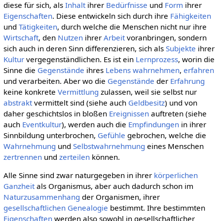
diese für sich, als
Inhalt
ihrer
Bedürfnisse
und
Form
ihrer
Eigenschaften
. Diese entwickeln sich durch ihre
Fähigkeiten
und
Tätigkeiten
, durch welche die Menschen nicht nur ihre
Wirtschaft
, den
Nutzen
ihrer
Arbeit
voranbringen, sondern
sich auch in deren Sinn differenzieren, sich als
Subjekte
ihrer
Kultur
vergegenständlichen. Es ist ein
Lernprozess
, worin die
Sinne die
Gegenstände
ihres
Lebens
wahrnehmen
,
erfahren
und verarbeiten. Aber wo die
Gegenstände
der
Erfahrung
keine konkrete
Vermittlung
zulassen, weil sie selbst nur
abstrakt
vermittelt sind (siehe auch
Geldbesitz
) und von
daher geschichtslos in bloßen
Ereignissen
auftreten (siehe
auch
Eventkultur
), werden auch die
Empfindungen
in ihrer
Sinnbildung unterbrochen,
Gefühle
gebrochen, welche die
Wahrnehmung
und
Selbstwahrnehmung
eines Menschen
zertrennen
und
zerteilen
können.
Alle Sinne sind zwar naturgegeben in ihrer
körperlichen
Ganzheit
als Organismus, aber auch dadurch schon im
Naturzusammenhang
der Organismen, ihrer
gesellschaftlichen
Genealogie
bestimmt. Ihre bestimmten
Eigenschaften
werden also sowohl in gesellschaftlicher