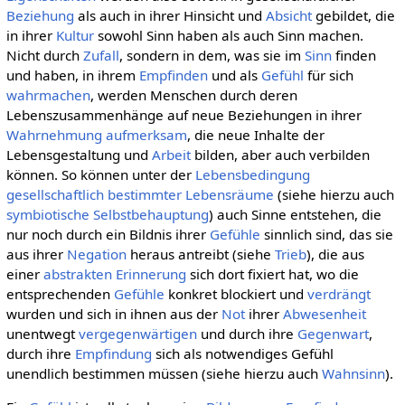
Beziehung
als auch in ihrer Hinsicht und
Absicht
gebildet, die
in ihrer
Kultur
sowohl Sinn haben als auch Sinn machen.
Nicht durch
Zufall
, sondern in dem, was sie im
Sinn
finden
und haben, in ihrem
Empfinden
und als
Gefühl
für sich
wahrmachen
, werden Menschen durch deren
Lebenszusammenhänge auf neue Beziehungen in ihrer
Wahrnehmung
aufmerksam
, die neue Inhalte der
Lebensgestaltung und
Arbeit
bilden, aber auch verbilden
können. So können unter der
Lebensbedingung
gesellschaftlich
bestimmter
Lebensräume
(siehe hierzu auch
symbiotische Selbstbehauptung
) auch Sinne entstehen, die
nur noch durch ein Bildnis ihrer
Gefühle
sinnlich sind, das sie
aus ihrer
Negation
heraus antreibt (siehe
Trieb
), die aus
einer
abstrakten
Erinnerung
sich dort fixiert hat, wo die
entsprechenden
Gefühle
konkret blockiert und
verdrängt
wurden und sich in ihnen aus der
Not
ihrer
Abwesenheit
unentwegt
vergegenwärtigen
und durch ihre
Gegenwart
,
durch ihre
Empfindung
sich als notwendiges Gefühl
unendlich bestimmen müssen (siehe hierzu auch
Wahnsinn
).