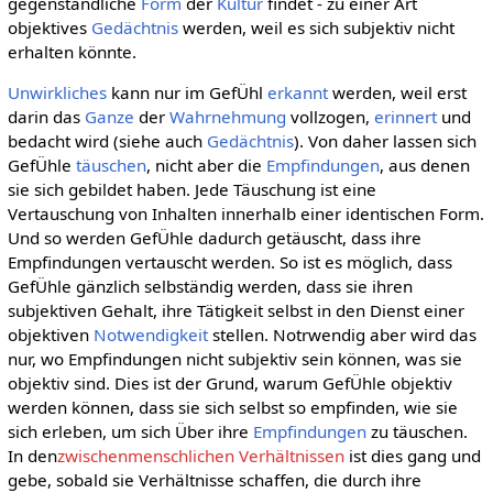
gegenständliche
Form
der
Kultur
findet - zu einer Art
objektives
Gedächtnis
werden, weil es sich subjektiv nicht
erhalten könnte.
Unwirkliches
kann nur im GefÜhl
erkannt
werden, weil erst
darin das
Ganze
der
Wahrnehmung
vollzogen,
erinnert
und
bedacht wird (siehe auch
Gedächtnis
). Von daher lassen sich
GefÜhle
täuschen
, nicht aber die
Empfindungen
, aus denen
sie sich gebildet haben. Jede Täuschung ist eine
Vertauschung von Inhalten innerhalb einer identischen Form.
Und so werden GefÜhle dadurch getäuscht, dass ihre
Empfindungen vertauscht werden. So ist es möglich, dass
GefÜhle gänzlich selbständig werden, dass sie ihren
subjektiven Gehalt, ihre Tätigkeit selbst in den Dienst einer
objektiven
Notwendigkeit
stellen. Notrwendig aber wird das
nur, wo Empfindungen nicht subjektiv sein können, was sie
objektiv sind. Dies ist der Grund, warum GefÜhle objektiv
werden können, dass sie sich selbst so empfinden, wie sie
sich erleben, um sich Über ihre
Empfindungen
zu täuschen.
In den
zwischenmenschlichen Verhältnissen
ist dies gang und
gebe, sobald sie Verhältnisse schaffen, die durch ihre