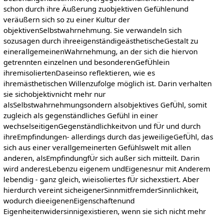
schon durch ihre Äußerung zuobjektiven Gefühlenund
veräußern sich so zu einer Kultur der
objektivenSelbstwahrnehmung. Sie verwandeln sich
sozusagen durch ihreeigenständigeästhetischeGestalt zu
einerallgemeinenWahrnehmung, an der sich die hiervon
getrennten einzelnen und besonderenGefÜhlein
ihremisoliertenDaseinso reflektieren, wie es
ihremästhetischen Willenzufolge möglich ist. Darin verhalten
sie sichobjektivnicht mehr nur
alsSelbstwahrnehmungsondern alsobjektives GefÜhl, somit
zugleich als gegenständliches Gefühl in einer
wechselseitigenGegenständlichkeitvon und fÜr und durch
ihreEmpfindungen- allerdings durch das jeweiligeGefÜhl, das
sich aus einer verallgemeinerten Gefühlswelt mit allen
anderen, alsEmpfindungfÜr sich außer sich mitteilt. Darin
wird anderesLebenzu eigenem undEigenesnur mit Anderem
lebendig - ganz gleich, wieisoliertes fÜr sichexstiert. Aber
hierdurch vereint sicheigenerSinnmitfremderSinnlichkeit,
wodurch dieeigenenEigenschaftenund
Eigenheitenwidersinnigexistieren, wenn sie sich nicht mehr