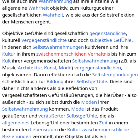
Weise auch ihre
Wahrnehmung
als ihre einzelne wie
allgemeine
Wahrheit
objektiv, zum Kulturgut einer
gesellschaftlichen
Wahrheit
, wie sie aus der Selbstreflektion
der Menschen ergeht.
Objektive GefÜhle sind gesellschaftlich
gegenständliche
,
kulturell
vergegenständlichte
und doch
subjektive
GefÜhle
,
in denen sich
Selbstwahrnehmungen
kultivieren und ihre
Kultur
in ihrem
zwischenmenschlichen Verhältnis
bis hin zum
Kult
ihrer vergemeinschafteten
Selbstwahrnehmung
(z.B. als
Musik,
Architektur
,
Kunst
,
Mode
)
vergegenständlichen
,
objektivieren. Darin reflektieren sich die
Selbstempfindungen
schließlich auch zur
Bildung
ihrer
SelbstgefÜhle
. Diese sind
daher nichts anderes als die Reflektion von
vergesellschaflteten GefÜhlsäußerungen, die hierÜber - also
außer sich - zu sich selbst durch die
Moden
ihrer
Selbstwahrnehmung
kommen.
Mode
ist das Produkt
geäußerter und
veräußerter
SelbstgefÜhle
, die als
allgemeines
LebensgfÜhl ener bestimmten
Zeit
in einem
bestimmten
Lebensraum
die
Kultur
zwischenmenschliche
Beziehungen
vermitelt, ihre Objektivität als ein