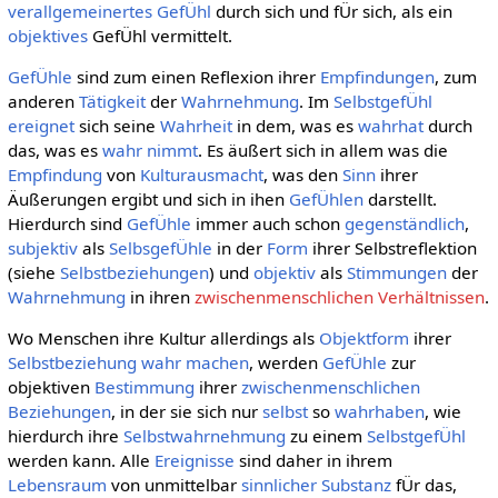
verallgemeinertes
GefÜhl
durch sich und fÜr sich, als ein
objektives
GefÜhl vermittelt.
GefÜhle
sind zum einen Reflexion ihrer
Empfindungen
, zum
anderen
Tätigkeit
der
Wahrnehmung
. Im
SelbstgefÜhl
ereignet
sich seine
Wahrheit
in dem, was es
wahrhat
durch
das, was es
wahr nimmt
. Es äußert sich in allem was die
Empfindung
von
Kulturausmacht
, was den
Sinn
ihrer
Äußerungen ergibt und sich in ihen
GefÜhlen
darstellt.
Hierdurch sind
GefÜhle
immer auch schon
gegenständlich
,
subjektiv
als
SelbsgefÜhle
in der
Form
ihrer Selbstreflektion
(siehe
Selbstbeziehungen
) und
objektiv
als
Stimmungen
der
Wahrnehmung
in ihren
zwischenmenschlichen Verhältnissen
.
Wo Menschen ihre Kultur allerdings als
Objektform
ihrer
Selbstbeziehung
wahr machen
, werden
GefÜhle
zur
objektiven
Bestimmung
ihrer
zwischenmenschlichen
Beziehungen
, in der sie sich nur
selbst
so
wahrhaben
, wie
hierdurch ihre
Selbstwahrnehmung
zu einem
SelbstgefÜhl
werden kann. Alle
Ereignisse
sind daher in ihrem
Lebensraum
von unmittelbar
sinnlicher
Substanz
fÜr das,