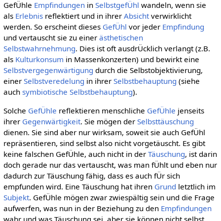
GefÜhle
Empfindungen
in
SelbstgefÜhl
wandeln, wenn sie
als
Erlebnis
reflektiert und in ihrer
Absicht
verwirklicht
werden. So erscheint dieses
GefÜhl
vor jeder
Empfindung
und vertauscht sie zu einer
ästhetischen
Selbstwahrnehmung
. Dies ist oft ausdrÜcklich verlangt (z.B.
als
Kulturkonsum
in Massenkonzerten) und bewirkt eine
Selbstvergegenwärtigung
durch die Selbstobjektivierung,
einer
Selbstveredelung
in ihrer
Selbstbehauptung
(siehe
auch
symbiotische Selbstbehauptung
).
Solche
GefÜhle
reflektieren menschliche
GefÜhle
jenseits
ihrer
Gegenwärtigkeit
. Sie mögen der
Selbsttäuschung
dienen. Sie sind aber nur wirksam, soweit sie auch GefÜhl
repräsentieren, sind selbst also nicht vorgetäuscht. Es gibt
keine falschen GefÜhle, auch nicht in der
Täuschung
, ist darin
doch gerade nur das vertauscht, was man fÜhlt und eben nur
dadurch zur Täuschung fähig, dass es auch fÜr sich
empfunden wird. Eine Täuschung hat ihren
Grund
letztlich im
Subjekt
. GefÜhle mögen zwar zwiespältig sein und die Frage
aufwerfen, was nun in der Beziehung zu den
Empfindungen
wahr und was Täuschung sei, aber sie können nicht selbst