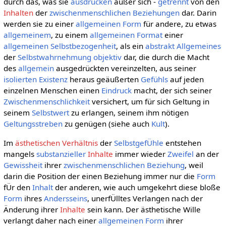
durch das, was sie
ausdrücken
außer sich -
getrennt
von den
Inhalten
der
zwischenmenschlichen Beziehungen
dar. Darin
werden sie zu einer
allgemeinen
Form
für andere, zu etwas
allgemeinem
, zu einem
allgemeinen
Format
einer
allgemeinen
Selbstbezogenheit
, als ein
abstrakt Allgemeines
der
Selbstwahrnehmung
objektiv
dar, die durch die Macht
des
allgemein
ausgedrückten vereinzelten, aus seiner
isolierten
Existenz
heraus geäußerten
Gefühls
auf jeden
einzelnen Menschen einen
Eindruck
macht, der sich seiner
Zwischenmenschlichkeit
versichert, um für sich Geltung in
seinem
Selbstwert
zu erlangen, seinem ihm nötigen
Geltungsstreben
zu genügen (siehe auch
Kult
).
Im
ästhetischen Verhältnis
der
SelbstgefÜhle
entstehen
mangels
substanzieller
Inhalte
immer wieder
Zweifel
an der
Gewissheit
ihrer
zwischenmenschlichen Beziehung
, weil
darin die Position der einen Beziehung immer nur die
Form
fÜr den
Inhalt
der anderen, wie auch umgekehrt diese bloße
Form
ihres
Andersseins
, unerfÜlltes Verlangen nach der
Änderung ihrer
Inhalte
sein kann. Der ästhetische Wille
verlangt daher nach einer
allgemeinen
Form
ihrer