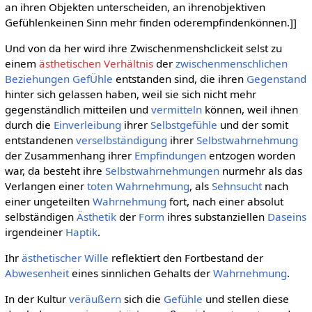
an ihren Objekten unterscheiden, an ihrenobjektiven
Gefühlenkeinen Sinn mehr finden oderempfindenkönnen.]]
Und von da her wird ihre Zwischenmenshclickeit selst zu
einem
ästhetischen Verhältnis
der
zwischenmenschlichen
Beziehungen
GefÜhle
entstanden sind, die ihren
Gegenstand
hinter sich gelassen haben, weil sie sich nicht mehr
gegenständlich mitteilen und
vermitteln
können, weil ihnen
durch die
Einverleibung
ihrer
Selbstgefühle
und der somit
entstandenen
verselbständigung
ihrer
Selbstwahrnehmung
der Zusammenhang ihrer
Empfindungen
entzogen worden
war, da besteht ihre
Selbstwahrnehmungen
nurmehr als das
Verlangen einer
toten Wahrnehmung
, als
Sehnsucht
nach
einer ungeteilten
Wahrnehmung
fort, nach einer absolut
selbständigen
Ästhetik
der
Form
ihres substanziellen
Daseins
irgendeiner
Haptik
.
Ihr
ästhetischer Wille
reflektiert den Fortbestand der
Abwesenheit
eines sinnlichen Gehalts der
Wahrnehmung
.
In der Kultur
veräußern
sich die
Gefühle
und stellen diese