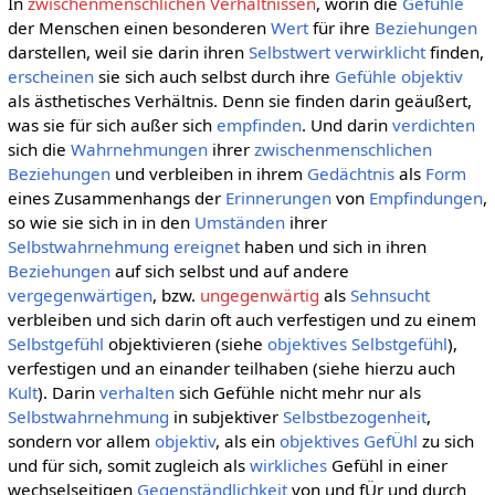
In
zwischenmenschlichen Verhältnissen
, worin die
Gefühle
der Menschen einen besonderen
Wert
für ihre
Beziehungen
darstellen, weil sie darin ihren
Selbstwert
verwirklicht
finden,
erscheinen
sie sich auch selbst durch ihre
Gefühle
objektiv
als ästhetisches Verhältnis. Denn sie finden darin geäußert,
was sie für sich außer sich
empfinden
. Und darin
verdichten
sich die
Wahrnehmungen
ihrer
zwischenmenschlichen
Beziehungen
und verbleiben in ihrem
Gedächtnis
als
Form
eines Zusammenhangs der
Erinnerungen
von
Empfindungen
,
so wie sie sich in in den
Umständen
ihrer
Selbstwahrnehmung
ereignet
haben und sich in ihren
Beziehungen
auf sich selbst und auf andere
vergegenwärtigen
, bzw.
ungegenwärtig
als
Sehnsucht
verbleiben und sich darin oft auch verfestigen und zu einem
Selbstgefühl
objektivieren (siehe
objektives Selbstgefühl
),
verfestigen und an einander teilhaben (siehe hierzu auch
Kult
). Darin
verhalten
sich Gefühle nicht mehr nur als
Selbstwahrnehmung
in subjektiver
Selbstbezogenheit
,
sondern vor allem
objektiv
, als ein
objektives GefÜhl
zu sich
und für sich, somit zugleich als
wirkliches
Gefühl in einer
wechselseitigen
Gegenständlichkeit
von und fÜr und durch