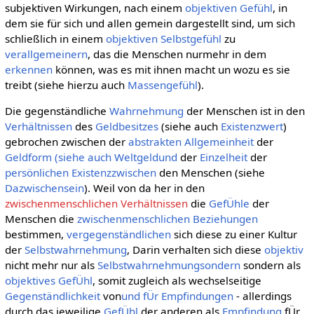
subjektiven Wirkungen, nach einem
objektiven Gefühl
, in
dem sie für sich und allen gemein dargestellt sind, um sich
schließlich in einem
objektiven Selbstgefühl
zu
verallgemeinern
, das die Menschen nurmehr in dem
erkennen
können, was es mit ihnen macht un wozu es sie
treibt (siehe hierzu auch
Massengefühl
).
Die gegenständliche
Wahrnehmung
der Menschen ist in den
Verhältnissen
des
Geldbesitzes
(siehe auch
Existenzwert
)
gebrochen zwischen der
abstrakten Allgemeinheit
der
Geldform (siehe auch Weltgeldund
der
Einzelheit
der
persönlichen
Existenzzwischen
den Menschen (siehe
Dazwischensein
). Weil von da her in den
zwischenmenschlichen Verhältnissen
die
GefÜhle
der
Menschen die
zwischenmenschlichen Beziehungen
bestimmen,
vergegenständlichen
sich diese zu einer Kultur
der
Selbstwahrnehmung
, Darin verhalten sich diese
objektiv
nicht mehr nur als
Selbstwahrnehmungsondern
sondern als
objektives GefÜhl
, somit zugleich als wechselseitige
Gegenständlichkeit
von
und fÜr Empfindungen
- allerdings
durch das jeweilige
GefÜhl
der anderen als
Empfindung
fÜr