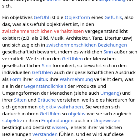
sich.
Ein objektives
GefÜhl
ist die
Objektform
eines
GefÜhls
, also
das, was als GefÜhl objektiviert ist, in den
zwischenmenschlichen Verhältnissen
vergegenständlicht
existiert (z.B. als Bild, Musik, Architektur, Tanz, Litertur usw)
und sich zugleich in
zwischenmenschlichen Beziehungen
gesellschaftlich bewährt, indem es wirklichen
Sinn
außer sich
vermittelt. Weil sich in den
GefÜhlen
der Menschen
gesellschaftlicher
Sinn
formuliert, so bewährt sich in den
individuellen
GefÜhlen
auch der gesellschaftlichen Ausdruck
als
Form
ihrer
Kultur
. Ihre
Wahrnehmung
verleiht dem, was
sie in der
Gegenständlichkeit
der Produkte und
Umgangsformen der Menschen (siehe auch
Umgang
) und
ihrer
Sitten
und
Bräuche
verstehen, weil sie es hierdurch für
sich genommen
objektiv
wahrhaben
. Sie werden sich
dadurch in ihren
GefÜhlen
so
objektiv
wie sie sich zugleich
subjektiv
in ihren
Empfindungen
auch im
Ungewissen
bestätigt und bestärkt
wissen
, jenseits ihrer wirklichen
Beziehungen
verstanden
fÜhlen. Und es wird auf diese