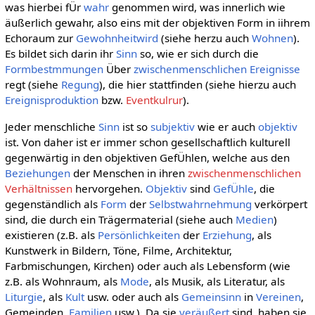
was hierbei fÜr
wahr
genommen wird, was innerlich wie
äußerlich gewahr, also eins mit der objektiven Form in iihrem
Echoraum zur
Gewohnheitwird
(siehe herzu auch
Wohnen
).
Es bildet sich darin ihr
Sinn
so, wie er sich durch die
Formbestmmungen
Über
zwischenmenschlichen
Ereignisse
regt (siehe
Regung
), die hier stattfinden (siehe hierzu auch
Ereignisproduktion
bzw.
Eventkulrur
).
Jeder menschliche
Sinn
ist so
subjektiv
wie er auch
objektiv
ist. Von daher ist er immer schon gesellschaftlich kulturell
gegenwärtig in den objektiven GefÜhlen, welche aus den
Beziehungen
der Menschen in ihren
zwischenmenschlichen
Verhältnissen
hervorgehen.
Objektiv
sind
GefÜhle
, die
gegenständlich als
Form
der
Selbstwahrnehmung
verkörpert
sind, die durch ein Trägermaterial (siehe auch
Medien
)
existieren (z.B. als
Persönlichkeiten
der
Erziehung
, als
Kunstwerk in Bildern, Töne, Filme, Architektur,
Farbmischungen, Kirchen) oder auch als Lebensform (wie
z.B. als Wohnraum, als
Mode
, als Musik, als Literatur, als
Liturgie
, als
Kult
usw. oder auch als
Gemeinsinn
in
Vereinen
,
Gemeinden,
Familien
usw.). Da sie
veräußert
sind, haben sie