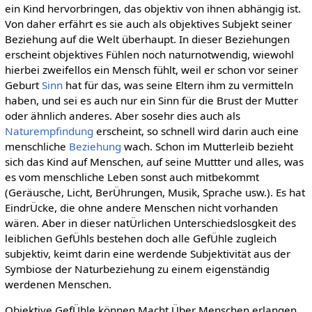
ein Kind hervorbringen, das objektiv von ihnen abhängig ist.
Von daher erfährt es sie auch als objektives Subjekt seiner
Beziehung auf die Welt überhaupt. In dieser Beziehungen
erscheint objektives Fühlen noch naturnotwendig, wiewohl
hierbei zweifellos ein Mensch fühlt, weil er schon vor seiner
Geburt
Sinn
hat für das, was seine Eltern ihm zu vermitteln
haben, und sei es auch nur ein Sinn für die Brust der Mutter
oder ähnlich anderes. Aber sosehr dies auch als
Naturempfindung
erscheint, so schnell wird darin auch eine
menschliche
Beziehung
wach. Schon im Mutterleib bezieht
sich das Kind auf Menschen, auf seine Muttter und alles, was
es vom menschliche Leben sonst auch mitbekommt
(Geräusche, Licht, BerÜhrungen, Musik, Sprache usw.). Es hat
EindrÜcke, die ohne andere Menschen nicht vorhanden
wären. Aber in dieser natÜrlichen Unterschiedslosgkeit des
leiblichen GefÜhls bestehen doch alle GefÜhle zugleich
subjektiv, keimt darin eine werdende Subjektivität aus der
Symbiose der Naturbeziehung zu einem eigenständig
werdenen Menschen.
Objektive GefÜhle können Macht Über Menschen erlangen,