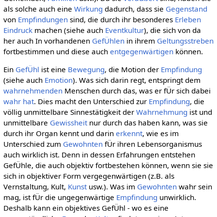
als solche auch eine
Wirkung
dadurch, dass sie
Gegenstand
von
Empfindungen
sind, die durch ihr besonderes
Erleben
Eindruck
machen (siehe auch
Eventkultur
), die sich von da
her auch In vorhandenen
GefÜhlen
in ihrem
Geltungsstreben
fortbestimmen und diese auch
entgegenwärtigen
können.
Ein
GefÜhl
ist eine
Bewegung
, die Motion der
Empfindung
(siehe auch
Emotion
). Was sich darin regt, entspringt dem
wahrnehmenden
Menschen durch das, was er fÜr sich dabei
wahr hat
. Dies macht den Unterschied zur
Empfindung
, die
völlig unmittelbare Sinnestätigkeit der
Wahrnehmung
ist und
unmittelbare
Gewissheit
nur durch das haben kann, was sie
durch ihr Organ kennt und darin
erkennt
, wie es im
Unterschied zum
Gewohnten
fÜr ihren Lebensorganismus
auch wirklich ist. Denn in dessen Erfahrungen entstehen
GefÜhle, die auch objektiv fortbestehen können, wenn sie sie
sich in objektiver Form vergegenwärtigen (z.B. als
Vernstaltung, Kult,
Kunst
usw.). Was im
Gewohnten
wahr sein
mag, ist fÜr die ungegenwärtige
Empfindung
unwirklich.
Deshalb kann ein objektives GefÜhl - wo es eine