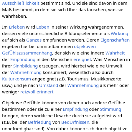
Ausschließlichkeit
bestimmt sind. Und sie sind davon in dem
Maß bestimmt, in dem sie sich Über das täuschen, was sie
wahrhaben.
Im
Erleben
wird
Leben
in seiner Wirkung wahrgenommen,
dessen viele unterschiedliche Bildungselemente als
Wirkung
auf sich als
Ganzes
empfunden werden. Deren
Eigenschaften
ergeben hierbei unmitelbar einen
objektiven
GefÜhlszusammenhang
, der sich wie eine innere
Wahrheit
der
Empfindung
in den Menschen
ereignet
. Was Menschen in
ihrer
Sinnbildung
erzeugen, wird hierbei wie eine Umwelt
der
Wahrnehmung
konsumiert, wesentlich also durch
Kulturkonsum
angeeignet (z.B. Tourismus, Musikkonzerte
usw.) und je nach
Umstand
der
Wahrnehmung
als mehr oder
weniger
reizvoll
erinnert
.
Objektive GefÜhle können von daher auch andere GefÜhle
bestimmen oder sie zu einer
Empfindung
oder
Stimmung
bringen, deren wirkliche Ursache durch sie aufgelöst wird
(z.B. bei der
Befriedung
von
BedÜrfnissen
, die
unbefriedigbar sind). Von daher können sich durch objektive