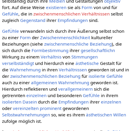
selbständig durch ihre
Medien
und Gestaltungen
objektiv
fort. Auf diese Weise
existieren
sie als
Form
von und für
Gefühle
, die in
zwischenmenschlichen Verhältnissen
selbst
zugleich
Gegenstand
ihrer
Empfindungen
sind.
GefÜhle
verwandeln sich durch ihre Äußerung selbst schon
zu einer
Form
der
Zwischenmenschlichkeit
kultureller
Beziehungen (siehe
zwischenmenschliche Beziehung
), die
sich durch die
Formbestimmung
ihrer
gesellschaftlichn
Wirkung zu einem
Verhältnis
von
Stimmungen
verselbständigt
und hierdurch eine
ästhetische
Gestalt für
die
Wahrnehmung
in ihren
Verhältnissen
geworden ist und in
der
zwischenmenschlichen Beziehung
für
isolierte
Gefühle
auch zu einer
allgemeinen
Wahrnehmung
geworden ist.
Hierdurch reflektieren und
verallgemeinern
sich die
getrennten
einzelnen
und besonderen
GefÜhle
in ihrem
isolierten
Dasein
durch die
Empfindungen
ihrer
einzelnen
oder
vereinzelten
prominent
gewordenen
Selbstwahrnehmungen
so, wie es ihrem
ästhetischen Willen
zufolge möglich ist.