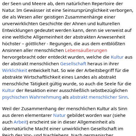
der Seen und Meere ab, dem natürlichen Repertoire der
Natur. Im Gewässer ist eine Seinsursprünglichkeit verborgen,
die als Wesen aller geistigen Zusammenhänge einer
unverwirklichten Geschichte der Ahnen und kulturellen
Entwicklungen gedeutet werden kann, denn sie verweist auf
eine weltliche Allgemeinheit der abstrakten Anwesenheit
höchster –
göttlicher
- Regungen, die aus dem entblößten
Ansinnen aller menschlichen
Lebensäußerungen
hervorgebracht oder entdeckt wurden, welche die
Kultur
aus
der abstrakt menschlichen
Gesellschaft
heraus in ihrer
Wirklichkeit
entwickelt hat. So wie der Arbeitsbegriff für die
abstrakte Wirtschaftlichkeit eines Landes als abstrakt
menschliche Tätigkeit gültig wurde, so auch die Seele für die
Kultur
der Resaktion einer ausschließlich sebstbezüglichen
psychischen
Wahrnehmung
als
abstrakt menschlicher Sinn
.
Weil der Zusammenhang der menschlichen Kultur als Sinn
aus deren elementarer
Natur
gebildet worden war (siehe
auch
Arbeit
) erscheint sie in dieser Allgemeinheit als
übernatürliche Macht einer unwirklichen Gesellschaft im
Reich des Vor- und Nachlebens. Nach germanischer