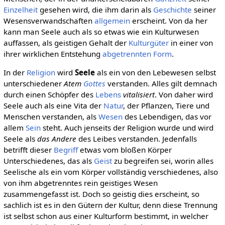
Einzelheit
gesehen wird, die ihm darin als
Geschichte
seiner
Wesensverwandschaften
allgemein
erscheint. Von da her
kann man Seele auch als so etwas wie ein Kulturwesen
auffassen, als geistigen Gehalt der
Kulturgüter
in einer von
ihrer wirklichen Entstehung
abgetrennten
Form
.
In der
Religion
wird
Seele
als ein von den Lebewesen selbst
unterschiedener
Atem
Gottes
verstanden. Alles gilt demnach
durch einen Schöpfer des
Lebens
vitalisiert
. Von daher wird
Seele auch als eine Vita der
Natur
, der Pflanzen, Tiere und
Menschen verstanden, als
Wesen
des Lebendigen, das vor
allem
Sein
steht. Auch jenseits der Religion wurde und wird
Seele als
das Andere
des Leibes verstanden. Jedenfalls
betrifft dieser
Begriff
etwas vom bloßen Körper
Unterschiedenes, das als
Geist
zu begreifen sei, worin alles
Seelische als ein vom Körper vollständig verschiedenes, also
von ihm abgetrenntes rein geistiges Wesen
zusammengefasst ist. Doch so geistig dies erscheint, so
sachlich ist es in den Gütern der Kultur, denn diese Trennung
ist selbst schon aus einer Kulturform bestimmt, in welcher