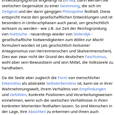
Entwicklungsgrenze angelangt ist (
Krise
). Dann werden die
seelischen Gegensätze zu einer
Gesinnung
, die sich im
Zeitgeist
und der darin gängigen
Philospohie
festhält. Diese
entspricht meist den gesellschaftlichen Entwicklungen und ist
besonders in Umbruchphasen auch parat, um geschichtlich
wirksam zu werden - wie z.B. zur Zeit der Reichsgründung
von
Nietzsche
- neuerdings wieder von
Sloterdijk
-
gesellschaftliche Notwendigkeiten zum
Willen zur Macht
formuliert worden ist (als geschichtlich
heilsamer
Antagonismus von Herrenmenschen und Skalvenmenschen).
Dies war zwar nicht der Grund des deutschen
Faschismus
,
wohl aber sein Bewusstsein und sein Mittel, die Volksseele zu
handhaben.
Da die Seele aber zugleich die
Form
von menschlicher
Erkenntnis
als abstrakte
Selbsterkenntnis
ist, kann sie in ihrer
Wahrnehmungswelt, ihrem Verhältnis von
Empfindungen
und
Gefühlen
, konkrete Positionen und Verarbeitungsweisen
einnehmen, wenn sich die seelischen Verhältnisse in ihren
konkreten Momenten festhalten lassen. So sind Menschen in
der Lage, ihre
Absichten
zu erkennen und ihnen auch