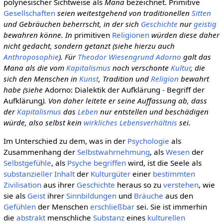
polynesischer Sichtweise als
Mana
bezeichnet.
Primitive
Gesellschaften
seien weitestgehend von traditionellen
Sitten
und Gebräuchen beherrscht, in der sich
Geschichte
nur
geistig
bewahren könne. In
primitiven
Religionen
würden diese daher
nicht gedacht, sondern getanzt (siehe hierzu auch
Anthroposophie
). Für
Theodor Wiesengrund Adorno
galt das
Mana als die vom
Kapitalismus
noch verschonte
Kultur
, die
sich den Menschen in
Kunst
, Tradition und
Religion
bewahrt
habe (siehe
Adorno: Dialektik der Aufklärung - Begriff der
Aufklärung
). Von daher leitete er seine Auffassung ab, dass
der
Kapitalismus
das
Leben
nur entstellen und beschädigen
würde, also selbst kein
wirkliches
Lebensverhältnis
sei.
Im Unterschied zu dem, was in der
Psychologie
als
Zusammenhang der
Selbstwahrnehmung
, als
Wesen
der
Selbstgefühle
, als
Psyche
begriffen
wird, ist die Seele als
substanzieller
Inhalt
der
Kulturgüter
einer
bestimmten
Zivilisation
aus ihrer
Geschichte
heraus so zu
verstehen
, wie
sie als
Geist
ihrer
Sinnbildungen
und
Bräuche
aus den
Gefühlen
der Menschen
erschließbar
sei. Sie ist immerhin
die
abstrakt
menschliche
Substanz
eines
kulturellen