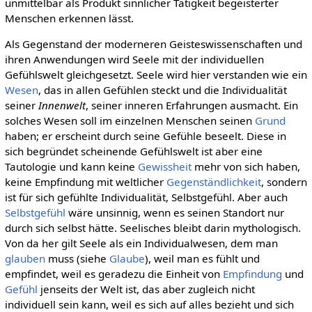
unmittelbar als Produkt sinnlicher Tätigkeit begeisterter
Menschen erkennen lässt.
Als Gegenstand der moderneren Geisteswissenschaften und
ihren Anwendungen wird Seele mit der individuellen
Gefühlswelt gleichgesetzt. Seele wird hier verstanden wie ein
Wesen
, das in allen Gefühlen steckt und die Individualität
seiner
Innenwelt
, seiner inneren Erfahrungen ausmacht. Ein
solches Wesen soll im einzelnen Menschen seinen
Grund
haben; er erscheint durch seine Gefühle beseelt. Diese in
sich begründet scheinende Gefühlswelt ist aber eine
Tautologie und kann keine
Gewissheit
mehr von sich haben,
keine Empfindung mit weltlicher
Gegenständlichkeit
, sondern
ist für sich gefühlte Individualität, Selbstgefühl. Aber auch
Selbstgefühl
wäre unsinnig, wenn es seinen Standort nur
durch sich selbst hätte. Seelisches bleibt darin mythologisch.
Von da her gilt Seele als ein Individualwesen, dem man
glauben
muss (siehe
Glaube
), weil man es fühlt und
empfindet, weil es geradezu die Einheit von
Empfindung
und
Gefühl
jenseits der Welt ist, das aber zugleich nicht
individuell sein kann, weil es sich auf alles bezieht und sich