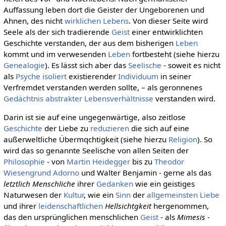
Auffassung leben dort die Geister der Ungeborenen und
Ahnen, des nicht
wirklichen
Lebens
. Von dieser Seite wird
Seele als der sich tradierende
Geist
einer entwirklichten
Geschichte verstanden, der aus dem bisherigen
Leben
kommt und im verwesenden
Leben
fortbesteht (siehe hierzu
Genealogie
). Es lässt sich aber das
Seelische
- soweit es nicht
als
Psyche
isoliert
existierender
Individuum
in seiner
Verfremdet verstanden werden sollte, – als geronnenes
Gedächtnis
abstrakter
Lebensverhältnisse
verstanden wird.
Darin ist sie auf eine ungegenwärtige, also zeitlose
Geschichte
der Liebe zu
reduzieren
die sich auf eine
außerweltliche Übermqchtigkeit (siehe hierzu
Religion
). So
wird das so genannte Seelische von allen Seiten der
Philosophie
- von
Martin Heidegger
bis zu
Theodor
Wiesengrund Adorno
und Walter Benjamin - gerne als das
letztlich Menschliche
ihrer
Gedanken
wie ein geistiges
Naturwesen der
Kultur
, wie ein
Sinn
der
allgemeinsten
Liebe
und ihrer
leidenschaftlichen
Hellsichtgkeit
hergenommen,
das den ursprünglichen menschlichen
Geist
- als
Mimesis
-