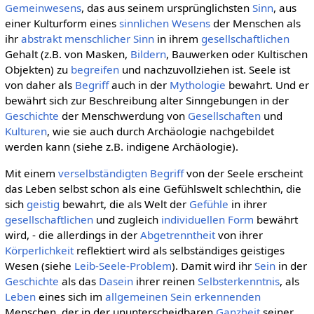
Gemeinwesens
, das aus seinem ursprünglichsten
Sinn
, aus
einer Kulturform eines
sinnlichen
Wesens
der Menschen als
ihr
abstrakt menschlicher Sinn
in ihrem
gesellschaftlichen
Gehalt (z.B. von Masken,
Bildern
, Bauwerken oder Kultischen
Objekten) zu
begreifen
und nachzuvollziehen ist. Seele ist
von daher als
Begriff
auch in der
Mythologie
bewahrt. Und er
bewährt sich zur Beschreibung alter Sinngebungen in der
Geschichte
der Menschwerdung von
Gesellschaften
und
Kulturen
, wie sie auch durch Archäologie nachgebildet
werden kann (siehe z.B. indigene Archäologie).
Mit einem
verselbständigten
Begriff
von der Seele erscheint
das Leben selbst schon als eine Gefühlswelt schlechthin, die
sich
geistig
bewahrt, die als Welt der
Gefühle
in ihrer
gesellschaftlichen
und zugleich
individuellen
Form
bewährt
wird, - die allerdings in der
Abgetrenntheit
von ihrer
Körperlichkeit
reflektiert wird als selbständiges geistiges
Wesen (siehe
Leib-Seele-Problem
). Damit wird ihr
Sein
in der
Geschichte
als das
Dasein
ihrer reinen
Selbsterkenntnis
, als
Leben
eines sich im
allgemeinen
Sein
erkennenden
Menschen, der in der ununterscheidbaren
Ganzheit
seiner