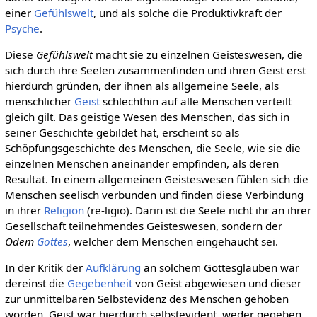
einer
Gefühlswelt
, und als solche die Produktivkraft der
Psyche
.
Diese
Gefühlswelt
macht sie zu einzelnen Geisteswesen, die
sich durch ihre Seelen zusammenfinden und ihren Geist erst
hierdurch gründen, der ihnen als allgemeine Seele, als
menschlicher
Geist
schlechthin auf alle Menschen verteilt
gleich gilt. Das geistige Wesen des Menschen, das sich in
seiner Geschichte gebildet hat, erscheint so als
Schöpfungsgeschichte des Menschen, die Seele, wie sie die
einzelnen Menschen aneinander empfinden, als deren
Resultat. In einem allgemeinen Geisteswesen fühlen sich die
Menschen seelisch verbunden und finden diese Verbindung
in ihrer
Religion
(re-ligio). Darin ist die Seele nicht ihr an ihrer
Gesellschaft teilnehmendes Geisteswesen, sondern der
Odem
Gottes
, welcher dem Menschen eingehaucht sei.
In der Kritik der
Aufklärung
an solchem Gottesglauben war
dereinst die
Gegebenheit
von Geist abgewiesen und dieser
zur unmittelbaren Selbstevidenz des Menschen gehoben
worden. Geist war hierdurch selbstevident, weder gegeben,