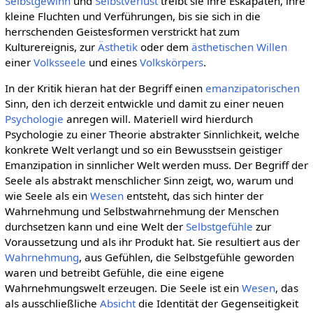
Selbstgewinn
und
Selbstverlust
treibt sie ihre Eskapaten, ihre
kleine Fluchten und Verführungen, bis sie sich in die
herrschenden Geistesformen verstrickt hat zum
Kulturereignis, zur
Ästhetik
oder dem
ästhetischen Willen
einer
Volksseele
und eines
Volkskörpers
.
In der Kritik hieran hat der Begriff einen
emanzipatorischen
Sinn, den ich derzeit entwickle und damit zu einer neuen
Psychologie
anregen will. Materiell wird hierdurch
Psychologie zu einer Theorie abstrakter Sinnlichkeit, welche
konkrete Welt verlangt und so ein Bewusstsein geistiger
Emanzipation in sinnlicher Welt werden muss. Der Begriff der
Seele als abstrakt menschlicher Sinn zeigt, wo, warum und
wie Seele als ein
Wesen
entsteht, das sich hinter der
Wahrnehmung und Selbstwahrnehmung der Menschen
durchsetzen kann und eine Welt der
Selbstgefühle
zur
Voraussetzung und als ihr Produkt hat. Sie resultiert aus der
Wahrnehmung
, aus Gefühlen, die Selbstgefühle geworden
waren und betreibt Gefühle, die eine eigene
Wahrnehmungswelt erzeugen. Die Seele ist ein
Wesen
, das
als ausschließliche
Absicht
die Identität der Gegenseitigkeit