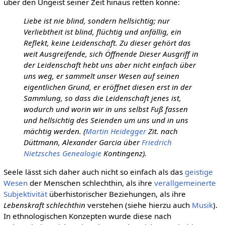
über den Ungeist seiner Zeit hinaus retten könne:
Liebe ist nie blind, sondern hellsichtig; nur
Verliebtheit ist blind, flüchtig und anfällig, ein
Reflekt, keine Leidenschaft. Zu dieser gehört das
weit Ausgreifende, sich Öffnende Dieser Ausgriff in
der Leidenschaft hebt uns aber nicht einfach über
uns weg, er sammelt unser Wesen auf seinen
eigentlichen Grund, er eröffnet diesen erst in der
Sammlung, so dass die Leidenschaft jenes ist,
wodurch und worin wir in uns selbst Fuß fassen
und hellsichtig des Seienden um uns und in uns
mächtig werden. (
Martin Heidegger
Zit. nach
Düttmann, Alexander Garcia über
Friedrich
Nietzsches
Genealogie
Kontingenz).
Seele lässt sich daher auch nicht so einfach als das
geistige
Wesen
der Menschen schlechthin, als ihre
verallgemeinerte
Subjektivität
überhistorischer Beziehungen, als ihre
Lebenskraft schlechthin
verstehen (siehe hierzu auch
Musik
).
In ethnologischen Konzepten wurde diese nach