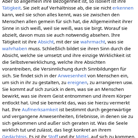
Aber so allgemein ihre Bezogenheit ist, so isoliert ist ihre
Tätigkeit
. Sie zielt auf Verhältnisse ab, die sie nicht
erkennen
kann, weil sie schon alles kennt, was sie zwischen den
Menschen allen gemein für sich hat, die Allgemeinheit ihrer
Sinne in sich weiß, weil sie weiß, was sie birgt. Worauf sie
abzielt, davon muss sie auch notwendig absehen. Ihre
Tätigkeit ist ihre
Absicht
, mit der sie
wahrmacht
, was sie
wahrhaben
muss. Schließlich bildet sie ihren Sinn durch die
Absicht, welche sie umsetzt und ihre einzige Wirklichkeit ist
die Selbstverwirklichung, welche ihre Absichten
vorantreiben, die Versinnlichung durch Sinnbildungen für
sich. Sie findet sich in der
Anwesenheit
von Menschen ein,
um sich in ihr zu gestalten, zu
ereignen
, zu arrangieren usw.
Sie kommt auf sich zurück in dem, was sie an Menschen
bewirkt, was sie ihrem Geist entnommen und ihrem Körper
entlockt hat. Und sie bemerkt das, was sie hierzu vermerkt
hat. Ihre
Aufmerksamkeit
ist bestimmt durch gegenwärtige
und vergangene Anwesenheiten, Erlebnisse, in denen sie zu
sich gekommen und außer sich geraten ist. Was die Seele
wirklich tut und zulässt, das liegt konkret an ihrem
Gedächtnis
. Es ist ihr
Stoff
und ihr
Mittel
, auf sich zu kommen.