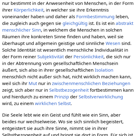
nur bestimmt in der Anwesenheit von Menschen, in der Form
ihrer
Körperlichkeit
, in welcher sie ihre Erkenntnis
voneinander haben und daher als
Formbestimmung
leben,
die zugleich auch gegen sie
gleichgültig
ist. Es ist ein
abstrakt
menschlicher Sinn
, in welchem die Menschen in solchen
Räumen ihre konkreten Sinne finden und haben, weil sie
überhaupt und allgemein geistige und sinnliche
Wesen
sind.
Solche Identität ist wesentlich menschliche Individualität in
der Form reiner
Subjektivität
der
Persönlichkeit
, die sich nur
in der Abtrennung vom gesellschaftlichen Menschsein
äußert, sich also in ihrer gesellschaftlichen
Isolation
menschlich nicht außer sich hat, nicht wirklich machen kann,
weil sich ihr
Mut
nur in
zwischenmenschlichen Beziehungen
zeigt, sich aber nur in
Selbstbezogenheit
fortbestimmen kann
und hierdurch zu einem
Prinzip
der
Selbstverwirklichung
wird, zu einem
wirklichen
Selbst
.
Die Seele lebt wie ein Geist und fühlt wie ein Sinn, aber
beides nur wechselweise. Wo sie sich sinnlich begeistert,
entgeistert sie auch ihre Sinne, nimmt sie in ihrer
Selbstbezogenheit auf und bringt sie dort in Form. Für sich ist