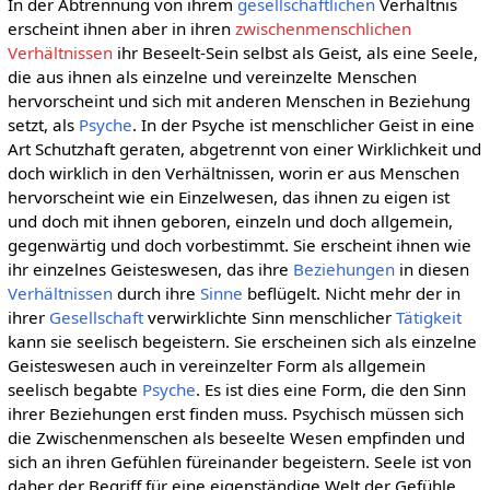
In der Abtrennung von ihrem
gesellschaftlichen
Verhältnis
erscheint ihnen aber in ihren
zwischenmenschlichen
Verhältnissen
ihr Beseelt-Sein selbst als Geist, als eine Seele,
die aus ihnen als einzelne und vereinzelte Menschen
hervorscheint und sich mit anderen Menschen in Beziehung
setzt, als
Psyche
. In der Psyche ist menschlicher Geist in eine
Art Schutzhaft geraten, abgetrennt von einer Wirklichkeit und
doch wirklich in den Verhältnissen, worin er aus Menschen
hervorscheint wie ein Einzelwesen, das ihnen zu eigen ist
und doch mit ihnen geboren, einzeln und doch allgemein,
gegenwärtig und doch vorbestimmt. Sie erscheint ihnen wie
ihr einzelnes Geisteswesen, das ihre
Beziehungen
in diesen
Verhältnissen
durch ihre
Sinne
beflügelt. Nicht mehr der in
ihrer
Gesellschaft
verwirklichte Sinn menschlicher
Tätigkeit
kann sie seelisch begeistern. Sie erscheinen sich als einzelne
Geisteswesen auch in vereinzelter Form als allgemein
seelisch begabte
Psyche
. Es ist dies eine Form, die den Sinn
ihrer Beziehungen erst finden muss. Psychisch müssen sich
die Zwischenmenschen als beseelte Wesen empfinden und
sich an ihren Gefühlen füreinander begeistern. Seele ist von
daher der Begriff für eine eigenständige Welt der Gefühle,