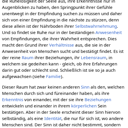
die Ruhelosigkeit der Seele aus, ihre Erkenntnisse nur in
Augenblicken zu haben, den Springpunkt ihrer Gefühle
unentwegt in der Empfindung suchen zu müssen und daher
sich von einer Empfindung in die nächste zu stürzen, denn
diese allein ist der Nährboden ihrer
Selbstwahrnehmung
.
Und so findet sie Ruhe nur in der beständigen
Anwesenheit
von Empfindungen, die ihrer Wahrheit entsprechen. Dies
macht den Grund ihrer
Verhältnisse
aus, die sie in der
Anwesenheit von Menschen sucht und bestätigt findet. Es ist
der reine
Raum
ihrer Beziehungen, ihr
Lebensraum
, in
welchem sie gedeihen kann - gleich, ob ihre Erfahrungen
darin gut oder schlecht sind. Schließlich ist sie so ja auch
aufgewachsen (siehe
Familie
).
Dieser Raum hat zwar keinen anderen
Sinn
als den, welchen
Menschen durch sich und füreinander haben, als ihre
Erkenntnis
von einander, mit der sie ihre
Beziehungen
entwickeln und einander in ihrem
körperlichen
Sein
bestätigen. Aber in der Seele erscheint dieser Sinn hiervon
selbständig, als eine
Identität
, die nur für sich ist, wo andere
Menschen sind. Der Sinn ist daher nicht bestimmt, sondern