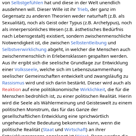
von
Selbstgefühlen
hat und diese in der Welt unendlich
ausdehnen will. Dieser Wille ist ihr
Trieb
, der ganz im
Gegensatz zu anderen Theorien weder naturhaft (z.B. als
Sexualität), noch als Geist oder Typus (z.B. Archetypus), noch
als innerpersönliches Wesen (z.B. ästhetisches Bedürfnis
nach Lebensgestalt) existiert, sondern zwischenmenschliche
Notwendigkeit ist, die zwischen
Selbstentleibung
und
Selbstverwirklichung
abgeht, in welcher die Menschen auch
zwischenmenschlich in Erlebensklassen gespalten werden.
Aus ihr ergibt sich die seelische Grundlage zur Entwicklung
einer
Volksseele
, welche sich im Lebenszusammenhang
seelischer Gemeinschaften entwickelt und zwangsläufig zu
Rassismus
wird und sich darin bestärkt. Dieser wird auch als
Reaktion
auf eine politökonomische
Wirklichkeit
, die für die
Menschen bedrohlich ist, zu einer politischen Realität. Hierin
wird die Seele als Wählermeinung und Geisteswelt zu einem
politischen Monstrum, das für das Ganze der
gesellschaftlichen Entwicklung eine sprichwörtlich
ungeheuerliche Bedeutung bekommen kann, wenn die
politische Realität (
Staat
und
Wirtschaft
) an ihrer