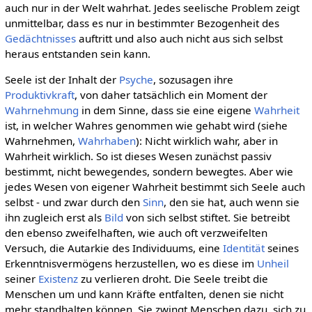
auch nur in der Welt wahrhat. Jedes seelische Problem zeigt
unmittelbar, dass es nur in bestimmter Bezogenheit des
Gedächtnisses
auftritt und also auch nicht aus sich selbst
heraus entstanden sein kann.
Seele ist der Inhalt der
Psyche
, sozusagen ihre
Produktivkraft
, von daher tatsächlich ein Moment der
Wahrnehmung
in dem Sinne, dass sie eine eigene
Wahrheit
ist, in welcher Wahres genommen wie gehabt wird (siehe
Wahrnehmen,
Wahrhaben
): Nicht wirklich wahr, aber in
Wahrheit wirklich. So ist dieses Wesen zunächst passiv
bestimmt, nicht bewegendes, sondern bewegtes. Aber wie
jedes Wesen von eigener Wahrheit bestimmt sich Seele auch
selbst - und zwar durch den
Sinn
, den sie hat, auch wenn sie
ihn zugleich erst als
Bild
von sich selbst stiftet. Sie betreibt
den ebenso zweifelhaften, wie auch oft verzweifelten
Versuch, die Autarkie des Individuums, eine
Identität
seines
Erkenntnisvermögens herzustellen, wo es diese im
Unheil
seiner
Existenz
zu verlieren droht. Die Seele treibt die
Menschen um und kann Kräfte entfalten, denen sie nicht
mehr standhalten können. Sie zwingt Menschen dazu, sich zu