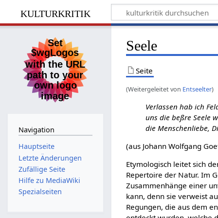
kulturkritik
Seele
Seite
(Weitergeleitet von
Entseelter
)
Verlassen hab ich Fel
uns die beßre Seele w
die Menschenliebe, Di
Navigation
(aus Johann Wolfgang Goe
Hauptseite
Letzte Änderungen
Etymologisch leitet sich 
Zufällige Seite
Repertoire der Natur. Im G
Hilfe zu MediaWiki
Zusammenhänge einer unve
Spezialseiten
kann, denn sie verweist a
Regungen, die aus dem en
entdeckt wurden, welche 