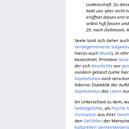
Leidenschaft. Zu dies
hebt uns aber nicht 
eröffnet diesen erst 
selbst Fuß fassen und
Zit. nach Düttmann, 
Seele lässt sich daher auch
verallgemeinerte
Subjektiv
hierzu auch
Musik
). In et
bezeichnet.
Primitive
Gese
der sich
Geschichte
nur
gei
sondern getanzt (siehe hie
Kapitalismus
noch verscho
Adorno: Dialektik der Aufk
Kapitalismus
das
Leben
nur
Im Unterschied zu dem, w
Selbstgefühle
, als
Psyche
b
Zivilisation
aus ihrer
Gesch
den
Gefühlen
der Mensch
kulturellen
Gemeinwesen