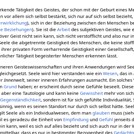
wirkende Tätigkeit des Geistes, der schon mit der Geburt eines M
 vor allem sich selbst bestärkt, sich nur auf sich selbst bezieht,
erwirklichung
), sich in der Beziehung zwischen den Menschen b
he Beziehungen
). Sie ist die
Arbeit
des subjektiven Geistes, wie 
iver Geist nicht sein kann, sich nicht verstofflicht und also nur i
t Seele die abgetrennte Geistigkeit des Menschen, die keine stoff
n ihrer privaten Form verharrende Geistigkeit einer Gesellschaft,
nnlicher Tätigkeit begeisterter Menschen erkennen lässt.
neren Geisteswissenschaften und ihren Anwendungen wird See
gleichgesetzt. Seele wird hier verstanden wie ein
Wesen
, das in
er
Innenwelt
, seiner inneren Erfahrungen ausmacht. Ein solches
en
Grund
haben; er erscheint durch seine Gefühle beseelt. Diese
t aber eine Tautologie und kann keine
Gewissheit
mehr von sich
r
Gegenständlichkeit
, sondern ist für sich gefühlte Individualität
nnig, wenn es seinen Standort nur durch sich selbst hätte. Seel
gilt Seele als ein Individualwesen, dem man
glauben
muss (sie
il es geradezu die Einheit von
Empfindung
und
Gefühl
jenseits d
sein kann, weil es sich auf alles bezieht und sich auch nur in der
nmittelbar, dass es nur in bestimmter Bezogenheit des
Gedächtn