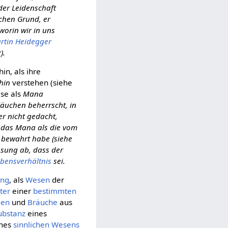
 der Leidenschaft
chen Grund, er
worin wir in uns
rtin Heidegger
).
in, als ihre
hin
verstehen (siehe
ise als
Mana
äuchen beherrscht, in
r nicht gedacht,
 das Mana als die vom
bewahrt habe (siehe
assung ab, dass der
bensverhältnis
sei.
ung
, als
Wesen
der
ter
einer
bestimmten
gen
und
Bräuche
aus
ubstanz
eines
ines
sinnlichen
Wesens