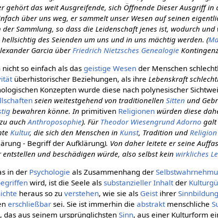
er gehört das weit Ausgreifende, sich Öffnende Dieser Ausgriff in
einfach über uns weg, er sammelt unser Wesen auf seinen eigentli
in der Sammlung, so dass die Leidenschaft jenes ist, wodurch und 
 hellsichtig des Seienden um uns und in uns mächtig werden. (
Ma
Alexander Garcia über
Friedrich Nietzsches
Genealogie
Kontingenz
 nicht so einfach als das
geistige
Wesen
der Menschen schlechth
ität
überhistorischer Beziehungen, als ihre
Lebenskraft schlecht
hnologischen Konzepten wurde diese nach polynesischer Sichtwe
llschaften
seien weitestgehend von traditionellen
Sitten
und Gebr
stig
bewahren könne. In
primitiven
Religionen
würden diese dahe
rzu auch
Anthroposophie
). Für
Theodor Wiesengrund Adorno
galt
nte
Kultur
, die sich den Menschen in
Kunst
, Tradition und
Religion
lärung - Begriff der Aufklärung
). Von daher leitete er seine Auff
 entstellen und beschädigen würde, also selbst kein
wirkliches
Le
as in der
Psychologie
als Zusammenhang der
Selbstwahrnehm
egriffen
wird, ist die Seele als
substanzieller
Inhalt
der
Kulturgü
ichte
heraus so zu
verstehen
, wie sie als
Geist
ihrer
Sinnbildun
en
erschließbar
sei. Sie ist immerhin die
abstrakt
menschliche
S
s
, das aus seinem ursprünglichsten
Sinn
, aus einer Kulturform e