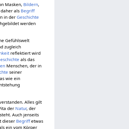
von Masken,
Bildern
,
n daher als
Begriff
n in der
Geschichte
chgebildet werden
ine Gefühlswelt
d zugleich
hkeit
reflektiert wird
eschichte
als das
den
Menschen, der in
chte
seiner
as wie ein
Entstehung
verstanden. Alles gilt
Vita der
Natur
, der
steht. Auch jenseits
ft dieser
Begriff
etwas
 als ein vom Körper