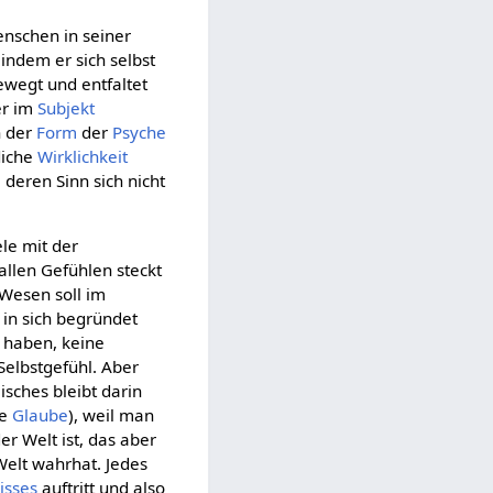
enschen in seiner
 indem er sich selbst
ewegt und entfaltet
er im
Subjekt
n der
Form
der
Psyche
liche
Wirklichkeit
 deren Sinn sich nicht
le mit der
 allen Gefühlen steckt
 Wesen soll im
 in sich begründet
 haben, keine
, Selbstgefühl. Aber
isches bleibt darin
he
Glaube
), weil man
er Welt ist, das aber
 Welt wahrhat. Jedes
isses
auftritt und also