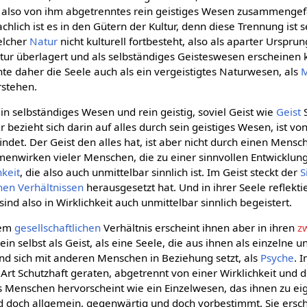
, also von ihm abgetrenntes rein geistiges Wesen zusammengefa
sachlich ist es in den Gütern der Kultur, denn diese Trennung ist 
elcher
Natur
nicht kulturell fortbesteht, also als aparter Urspru
ltur überlagert und als selbständiges Geisteswesen erscheinen 
te daher die Seele auch als ein vergeistigtes Naturwesen, als
M
stehen.
n selbständiges Wesen und rein geistig, soviel Geist wie
Geist
S
er bezieht sich darin auf alles durch sein geistiges Wesen, ist vo
findet. Der Geist den alles hat, ist aber nicht durch einen Mens
nwirken vieler Menschen, die zu einer sinnvollen Entwicklun
hkeit
, die also auch unmittelbar sinnlich ist. Im Geist steckt der
S
chen
Verhältnissen
herausgesetzt hat. Und in ihrer Seele reflek
sind also in Wirklichkeit auch unmittelbar sinnlich begeistert.
rem
gesellschaftlichen
Verhältnis erscheint ihnen aber in ihren
z
ein selbst als Geist, als eine Seele, die aus ihnen als einzelne u
d sich mit anderen Menschen in Beziehung setzt, als
Psyche
. 
 Art Schutzhaft geraten, abgetrennt von einer Wirklichkeit und d
s Menschen hervorscheint wie ein Einzelwesen, das ihnen zu eig
d doch allgemein, gegenwärtig und doch vorbestimmt. Sie ersch