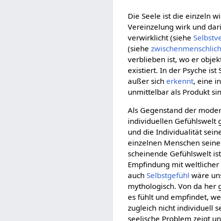
Die Seele ist die einzeln 
Vereinzelung wirk und darin
verwirklicht (siehe
Selbstv
(siehe
zwischenmenschlic
verblieben ist, wo er objekt
existiert. In der Psyche is
außer sich
erkennt
, eine i
unmittelbar als Produkt si
Als Gegenstand der moder
individuellen Gefühlswelt 
und die Individualität sein
einzelnen Menschen sein
scheinende Gefühlswelt is
Empfindung mit weltliche
auch
Selbstgefühl
wäre unsi
mythologisch. Von da her 
es fühlt und empfindet, we
zugleich nicht individuell 
seelische Problem zeigt u