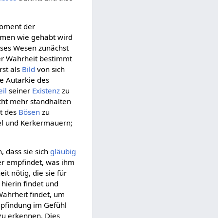
Moment der
mmen wie gehabt wird
dieses Wesen zunächst
er Wahrheit bestimmt
rst als
Bild
von sich
ie Autarkie des
il
seiner
Existenz
zu
icht mehr standhalten
lt des
Bösen
zu
gel und Kerkermauern;
, dass sie sich
gläubig
er empfindet, was ihm
t nötig, die sie für
 hierin findet und
 Wahrheit findet, um
mpfindung im Gefühl
zu erkennen. Dies