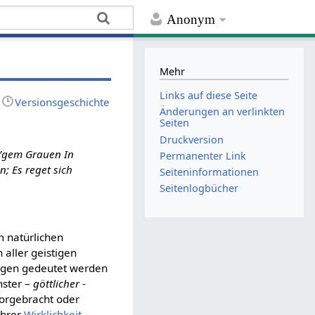
Anonym
Mehr
Links auf diese Seite
Versionsgeschichte
Änderungen an verlinkten
Seiten
Druckversion
il’gem Grauen In
Permanenter Link
; Es reget sich
Seiten­­informationen
Seitenlogbücher
m natürlichen
 aller geistigen
ngen gedeutet werden
hster –
göttlicher
-
orgebracht oder
ihrer
Wirklichkeit