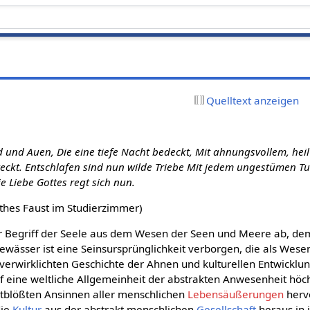
Quelltext anzeigen
d und Auen, Die eine tiefe Nacht bedeckt, Mit ahnungsvollem, he
eckt. Entschlafen sind nun wilde Triebe Mit jedem ungestümen Tun
e Liebe Gottes regt sich nun.
thes Faust im Studierzimmer)
der Begriff der Seele aus dem Wesen der Seen und Meere ab, de
ewässer ist eine Seinsursprünglichkeit verborgen, die als Wesen
rwirklichten Geschichte der Ahnen und kulturellen Entwicklu
uf eine weltliche Allgemeinheit der abstrakten Anwesenheit höc
tblößten Ansinnen aller menschlichen
Lebensäußerungen
herv
die
Kultur
aus der abstrakt menschlichen
Gesellschaft
heraus in 