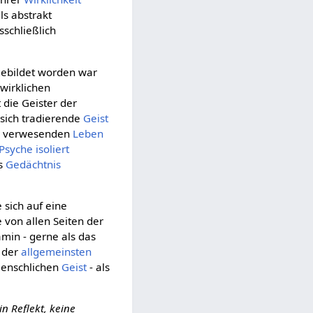
ls abstrakt
sschließlich
ebildet worden war
nwirklichen
 die Geister der
r sich tradierende
Geist
 verwesenden
Leben
Psyche
isoliert
es
Gedächtnis
 sich auf eine
e von allen Seiten der
min - gerne als das
der
allgemeinsten
enschlichen
Geist
- als
ein Reflekt, keine