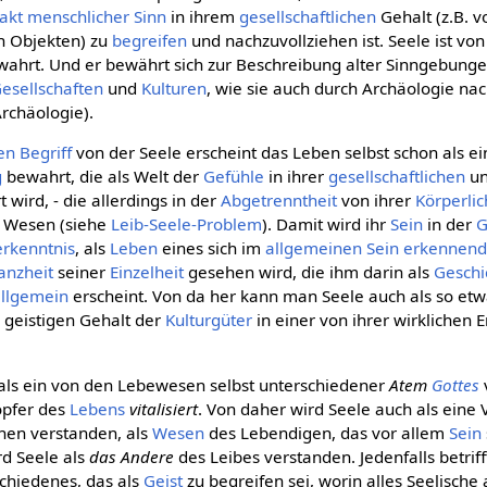
akt menschlicher Sinn
in ihrem
gesellschaftlichen
Gehalt (z.B. 
n Objekten) zu
begreifen
und nachzuvollziehen ist. Seele ist vo
ahrt. Und er bewährt sich zur Beschreibung alter Sinngebunge
esellschaften
und
Kulturen
, wie sie auch durch Archäologie na
Archäologie).
en
Begriff
von der Seele erscheint das Leben selbst schon als e
g
bewahrt, die als Welt der
Gefühle
in ihrer
gesellschaftlichen
un
wird, - die allerdings in der
Abgetrenntheit
von ihrer
Körperlic
es Wesen (siehe
Leib-Seele-Problem
). Damit wird ihr
Sein
in der
G
erkenntnis
, als
Leben
eines sich im
allgemeinen
Sein
erkennen
anzheit
seiner
Einzelheit
gesehen wird, die ihm darin als
Geschi
allgemein
erscheint. Von da her kann man Seele auch als so etw
s geistigen Gehalt der
Kulturgüter
in einer von ihrer wirklichen 
als ein von den Lebewesen selbst unterschiedener
Atem
Gottes
öpfer des
Lebens
vitalisiert
. Von daher wird Seele auch als eine 
hen verstanden, als
Wesen
des Lebendigen, das vor allem
Sein
rd Seele als
das Andere
des Leibes verstanden. Jedenfalls betrif
chiedenes, das als
Geist
zu begreifen sei, worin alles Seelische