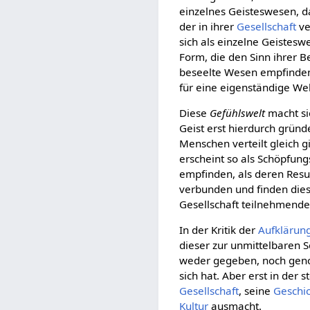
einzelnes Geisteswesen, d
der in ihrer
Gesellschaft
ve
sich als einzelne Geistesw
Form, die den Sinn ihrer 
beseelte Wesen empfinden 
für eine eigenständige Wel
Diese
Gefühlswelt
macht si
Geist erst hierdurch gründ
Menschen verteilt gleich g
erscheint so als Schöpfun
empfinden, als deren Resu
verbunden und finden dies
Gesellschaft teilnehmend
In der Kritik der
Aufklärun
dieser zur unmittelbaren 
weder gegeben, noch geno
sich hat. Aber erst in der 
Gesellschaft
, seine
Geschi
Kultur
ausmacht.