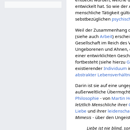
entwickelt hat. So wie der 
menschliche Tätigkeit gült
sebstbezüglichen
psychisc
Weil der Zusammenhang de
(siehe auch
Arbeit
) ersche
Gesellschaft im Reich des
Ungeborenen und Ahnen, 
einer entwirklichten Gesc
fortbesteht (siehe hierzu
G
existierender
Individuum
i
abstrakter
Lebensverhältn
Darin ist sie auf eine ung
außerweltliche Übermqchti
Philosophie
- von
Martin H
letztlich Menschliche
ihrer
Liebe
und ihrer
leidenscha
Mimesis
- über den Ungeist
Liebe ist nie blind, so