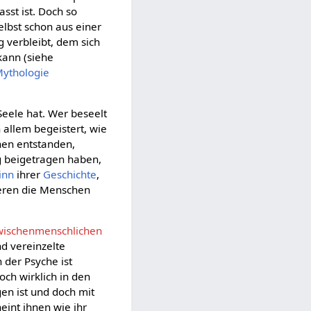
sst ist. Doch so
selbst schon aus einer
ng verbleibt, dem sich
kann (siehe
ythologie
eele hat. Wer beseelt
n allem begeistert, wie
chen entstanden,
g beigetragen haben,
inn
ihrer
Geschichte
,
tieren die Menschen
wischenmenschlichen
nd vereinzelte
In der Psyche ist
och wirklich in den
en ist und doch mit
eint ihnen wie ihr