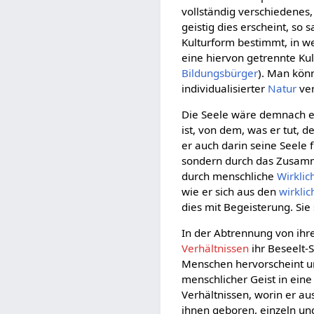
vollständig verschiedenes
geistig dies erscheint, so 
Kulturform bestimmt, in w
eine hiervon getrennte Ku
Bildungsbürger
). Man könn
individualisierter
Natur
ver
Die Seele wäre demnach ei
ist, von dem, was er tut, d
er auch darin seine Seele 
sondern durch das Zusamme
durch menschliche
Wirklic
wie er sich aus den
wirkli
dies mit Begeisterung. Sie 
In der Abtrennung von ih
Verhältnissen
ihr Beseelt-S
Menschen hervorscheint un
menschlicher Geist in eine
Verhältnissen, worin er au
ihnen geboren, einzeln un