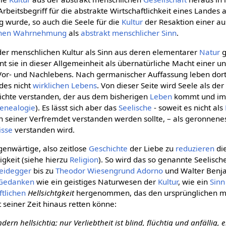
Arbeitsbegriff für die abstrakte Wirtschaftlichkeit eines Landes a
ig wurde, so auch die Seele für die
Kultur
der Resaktion einer au
hen
Wahrnehmung
als
abstrakt menschlicher Sinn
.
r menschlichen Kultur als Sinn aus deren elementarer
Natur
g
int sie in dieser Allgemeinheit als übernatürliche Macht einer u
 Vor- und Nachlebens. Nach germanischer Auffassung leben dort
des nicht
wirklichen
Lebens
. Von dieser Seite wird Seele als de
hichte verstanden, der aus dem bisherigen
Leben
kommt und im
enealogie
). Es lässt sich aber das
Seelische
- soweit es nicht als
n seiner Verfremdet verstanden werden sollte, – als geronnen
isse
verstanden wird.
egenwärtige, also zeitlose
Geschichte
der Liebe zu
reduzieren
die
gkeit (siehe hierzu
Religion
). So wird das so genannte Seelisch
eidegger
bis zu
Theodor Wiesengrund Adorno
und Walter Benja
Gedanken
wie ein geistiges Naturwesen der
Kultur
, wie ein
Sinn
ftlichen
Hellsichtgkeit
hergenommen, das den ursprünglichen m
 seiner Zeit hinaus retten könne:
ndern hellsichtig; nur Verliebtheit ist blind, flüchtig und anfällig, 