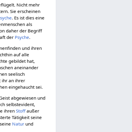
flügelt. Nicht mehr
tern. Sie erscheinen
syche
. Es ist dies eine
henmenschen als
on daher der Begriff
raft der
Psyche
.
mmenfinden und ihren
chthin auf alle
hte gebildet hat,
enschen aneinander
hen seelisch
t ihr an ihrer
hen eingehaucht sei.
Geist abgewiesen und
ch selbstevident,
ne ihren
Stoff
außer
terte Tätigkeit seine
 seine
Natur
und