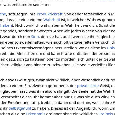
 heraus entstanden sein kann.
che
, sozusagen ihre
Produktivkraft
, von daher tatsächlich ein 
e, dass sie eine eigene
Wahrheit
ist, in welcher Wahres geno
rhaben
): Nicht wirklich wahr, aber in Wahrheit wirklich. So ist 
ewegendes, sondern bewegtes. Aber wie jedes Wesen von eigen
nd zwar durch den
Sinn
, den sie hat, auch wenn sie ihn zugleich e
t den ebenso zweifelhaften, wie auch oft verzweifelten Versuch, d
t
seines Erkenntnisvermögens herzustellen, wo es diese im
Unhe
 treibt die Menschen um und kann Kräfte entfalten, denen sie n
en dazu, sich zu kasteien oder zu morden, sich unter der Gewa
icher Seligkeit von hinnen zu schweben. Die Seele verleiht Flü
ich etwas Geistiges, zwar nicht wirklich, aber wesentlich dadurch
ch der zu einem Einzelwesen geronnene, der
privatisierte
Geist, d
glauben lässt, was ihm also wahr gilt. Die Seele hat die Wahrhei
d verarbeitet diese. Ihr kommt aber nur zu, was sie auch wirklich
 der Empfindung tätig, treibt sie dahin und dorthin, wo sie ihre
ls ihr
Selbstgefühl
zu haben. Dieses ist der Augenblick, worin E
schen als eine
Erkenntnis
ereignet ohne ein wirkliches
Ereignis