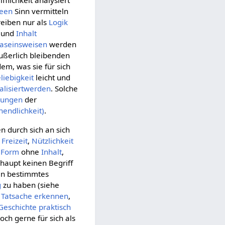
lichkeit analysiert
deen
Sinn vermitteln
reiben nur als
Logik
und
Inhalt
aseinsweisen
werden
ußerlich bleibenden
em, was sie für sich
liebigkeit
leicht und
alisiertwerden
. Solche
hungen
der
nendlichkeit)
.
n durch sich an sich
,
Freizeit
,
Nützlichkeit
e
Form
ohne
Inhalt
,
rhaupt keinen Begriff
ein bestimmtes
g
zu haben (siehe
s
Tatsache
erkennen
,
Geschichte
praktisch
och gerne für sich als