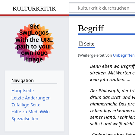
kulturkritik
Begriff
Seite
(Weitergeleitet von
Unbegriffe
Denn eben wo Begriffe 
streiten, Mit Worten e
kein Jota rauben. ...
Navigation
Der Philosoph, der tri
Hauptseite
drum das Dritt' und Vi
Letzte Änderungen
nimmermehr. Das prei
Zufällige Seite
Lebendigs erkennen un
Hilfe zu MediaWiki
seiner Hand, Fehlt le
Spezialseiten
selbst und weiß nicht 
„Gedanken ohne Inhalt