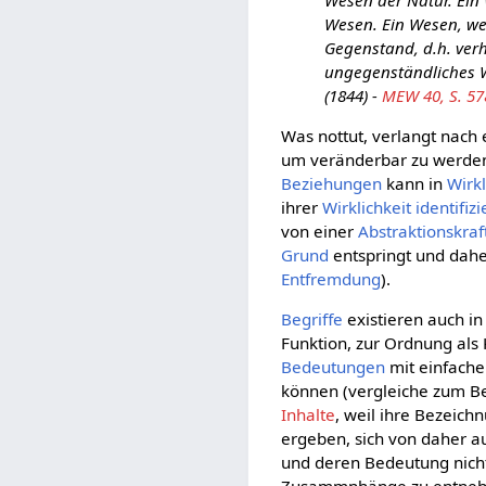
Wesen der Natur. Ein
Wesen. Ein Wesen, wel
Gegenstand, d.h. verh
ungegenständliches W
(1844) -
MEW 40, S. 57
Was nottut, verlangt nach
um veränderbar zu werde
Beziehungen
kann in
Wirkl
ihrer
Wirklichkeit
identifiz
von einer
Abstraktionskraf
Grund
entspringt und dahe
Entfremdung
).
Begriffe
existieren auch i
Funktion, zur Ordnung als
Bedeutungen
mit einfache
können (vergleiche zum B
Inhalte
, weil ihre Bezeich
ergeben, sich von daher 
und deren Bedeutung nich