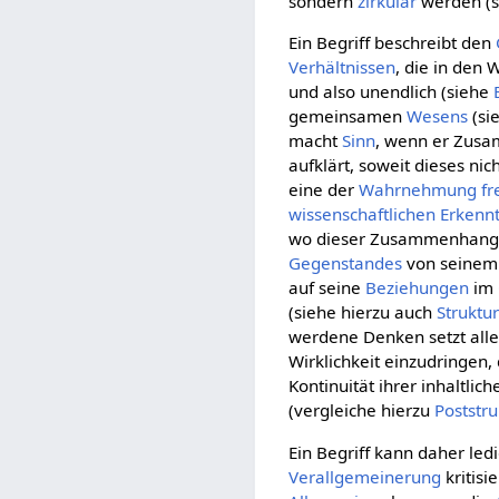
sondern
zirkulär
werden (s
Ein Begriff beschreibt den
Verhältnissen
, die in den 
und also unendlich (siehe
gemeinsamen
Wesens
(si
macht
Sinn
, wenn er Zus
aufklärt, soweit dieses n
eine der
Wahrnehmung
f
wissenschaftlichen
Erkennt
wo dieser Zusammenhang 
Gegenstandes
von seine
auf seine
Beziehungen
im
(siehe hierzu auch
Struktu
werdene Denken setzt alle
Wirklichkeit einzudringen,
Kontinuität ihrer inhaltl
(vergleiche hierzu
Poststr
Ein Begriff kann daher led
Verallgemeinerung
kritisi