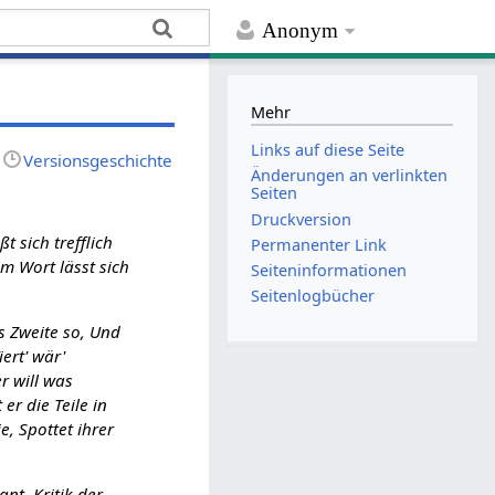
Anonym
Mehr
Links auf diese Seite
Versionsgeschichte
Änderungen an verlinkten
Seiten
Druckversion
t sich trefflich
Permanenter Link
em Wort lässt sich
Seiten­­informationen
Seitenlogbücher
as Zweite so, Und
ert' wär'
r will was
er die Teile in
e, Spottet ihrer
nt, Kritik der