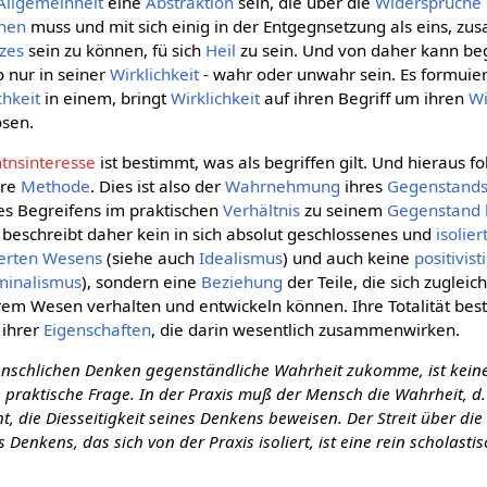
Allgemeinheit
eine
Abstraktion
sein, die über die
Widersprüche
hen
muss und mit sich einig in der Entgegnsetzung als eins, 
zes
sein zu können, fü sich
Heil
zu sein. Und von daher kann beg
o nur in seiner
Wirklichkeit
- wahr oder unwahr sein. Es formuier
chkeit
in einem, bringt
Wirklichkeit
auf ihren Begriff um ihren
Wi
ösen.
tnsinteresse
ist bestimmt, was als begriffen gilt. Und hieraus fo
hre
Methode
. Dies ist also der
Wahrnehmung
ihres
Gegenstand
s Begreifens im praktischen
Verhältnis
zu seinem
Gegenstand
beschreibt daher kein in sich absolut geschlossenes und
isolier
ierten
Wesens
(siehe auch
Idealismus
) und auch keine
positivist
ominalismus
), sondern eine
Beziehung
der Teile, die sich zugleic
em Wesen verhalten und entwickeln können. Ihre Totalität beste
ihrer
Eigenschaften
, die darin wesentlich zusammenwirken.
nschlichen Denken gegenständliche Wahrheit zukomme, ist keine
 praktische Frage. In der Praxis muß der Mensch die Wahrheit, d. 
t, die Diesseitigkeit seines Denkens beweisen. Der Streit über die
s Denkens, das sich von der Praxis isoliert, ist eine rein scholasti