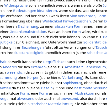
 sind, muss deren Sinn und Zweck aufgeklärt und ihre Begriff
hre
Widersprüche
sollen kenntlich werden, wenn sie als bloße
I
rch ihre
Bedeutungen
idealisieren
, wenn sie das, was sie besch
gie
verfassen und ber deren Zweck ihren
Sinn
verkehren
,
Form
e Formulierung über ihre
Wirklichkeit
hinwegtäuschen
. Deren
D
iner leeren
Erscheinung
, zu einer
abstrakten
Form
eines ihnen ä
 einer
Gedankenabstraktion
. Was an ihnen
Form
wäre, wird zu d
, was sie also an und für sich nicht sein können. So kann z.B.
Be
gültigkeit
zur Gleichheit, und Unterworfenheit zur
Solidarität
ide
hslung ihrer
Beziehungen
führt oft zu Verwirrungen und
Täusc
urch ihre
Substanzlosigkeit
unendlich werden (siehe
schlechte U
nhalt
darstellt kann solche
Begrifflichket
auch keine Eigenschafte
ch
Anderes
für sich
erfahren
(siehe z.B.
Arbeitszeit
,
Lebensraum
auch
wesentlich
da zu sein. Es gibt ihn daher auch nicht als rein
stimmung
ohne
Körper
(siehe hierzu
Verkehrung
). Es kann übe
ch selbst bestimmt wäre (siehe hierzu
Sophismus
), ohne durch 
anziell
da zu sein (siehe
Dasein
). Ohne eine
bestimmte
Wirkun
e inhaltslose
Form
, eine
Form
an sich in ihrer
Abstraktion
nur al
wegt,
mal
abwesend
oder auch mal
anwesend,
also durch ihre
a zu sein (siehe
historischer Materialismus
). Sie wird aber denn