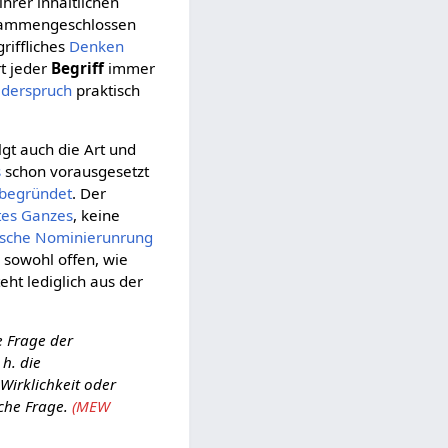
ihrer inhaltlichen
zusammengeschlossen
riffliches
Denken
t jeder
Begriff
immer
derspruch
praktisch
lgt auch die Art und
s
schon vorausgesetzt
begründet
. Der
tes
Ganzes
, keine
ische
Nominierunrung
h sowohl offen, wie
ht lediglich aus der
 Frage der
h. die
 Wirklichkeit oder
sche Frage.
(MEW