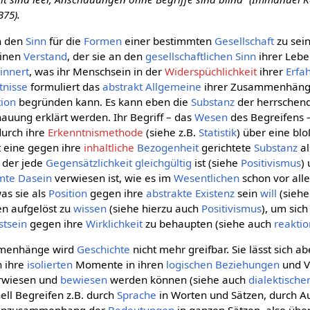
B75).
n den
Sinn
für die
Formen
einer bestimmten
Gesellschaft
zu sei
einen
Verstand
, der sie an den
gesellschaftlichen
Sinn
ihrer Le
innert
, was ihr Menschsein in der
Widerspüchlichkeit
ihrer
Erfa
tnisse
formuliert das
abstrakt Allgemeine
ihrer Zusammenhäng
ion
begründen kann. Es kann eben die
Substanz
der herrsche
auung erklärt werden. Ihr Begriff – das
Wesen
des Begreifens –
urch ihre
Erkenntnismethode
(siehe z.B.
Statistik
) über eine bl
t eine gegen ihre
inhaltliche
Bezogenheit
gerichtete
Substanz
a
 der jede
Gegensätzlichkeit
gleichgültig
ist (siehe
Positivismus
)
mte
Dasein
verwiesen ist, wie es im
Wesentlichen
schon vor all
as sie als
Position
gegen ihre
abstrakte
Existenz
sein
will
(sieh
n aufgelöst zu
wissen
(siehe hierzu auch
Positivismus
), um sic
tsein
gegen ihre
Wirklichkeit
zu behaupten (siehe auch
reakti
mmenhänge wird
Geschichte
nicht mehr greifbar. Sie lässt sich 
n ihre
isolierten
Momente in ihren
logischen
Beziehungen
und V
rwiesen und
bewiesen
werden können (siehe auch
dialektische
ll Begreifen z.B. durch
Sprache
in Worten und Sätzen, durch A
Sinnzusammenhang der
Bedeutungen
in ganzen Sätzen, also über