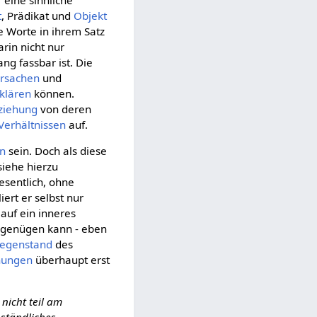
t
, Prädikat und
Objekt
 Worte in ihrem Satz
rin nicht nur
g fassbar ist. Die
rsachen
und
klären
können.
ziehung
von deren
Verhältnissen
auf.
on
sein. Doch als diese
siehe hierzu
esentlich, ohne
iert er selbst nur
auf ein inneres
t genügen kann - eben
egenstand
des
hungen
überhaupt erst
nicht teil am