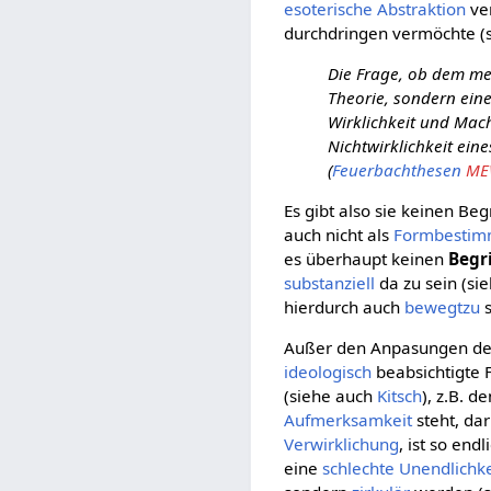
esoterische
Abstraktion
ve
durchdringen vermöchte (s
Die Frage, ob dem me
Theorie, sondern eine
Wirklichkeit und Mach
Nichtwirklichkeit eine
(
Feuerbachthesen
MEW
Es gibt also sie keinen Beg
auch nicht als
Formbesti
es überhaupt keinen
Begri
substanziell
da zu sein (si
hierdurch auch
bewegtzu
s
Außer den Anpasungen d
ideologisch
beabsichtigte 
(siehe auch
Kitsch
), z.B. d
Aufmerksamkeit
steht, da
Verwirklichung
, ist so end
eine
schlechte Unendlichke