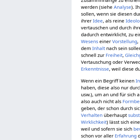
Zusammnhänge zu entnehmen
werden (siehe
Analyse
). I
sollen, wenn sie diesen du
ihrer
Idee
, als reine
Ideolo
vertauschen und durch ihr
dadurch entwirklicht, zu e
Wesens
einer
Vorstellung
,
dem
Inhalt
nach sein sollen
schnell zur
Freiheit
,
Gleich
Vertauschung oder Verwec
Erkenntnisse
, weil diese d
Wenn ein Begriff keinen
I
haben, diese also nur dur
usw.), um an und für sich 
also auch nicht als
Formbe
geben, der schon durch si
Verhalten
überhaupt
subst
Wirklichkeit
) lässt sich ein
weil und sofern sie sich
be
schon vor aller
Erfahrung
d