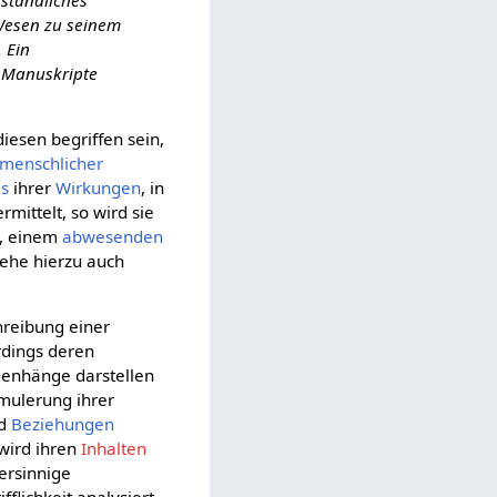
nständliches
 Wesen zu seinem
. Ein
 Manuskripte
diesen begriffen sein,
menschlicher
is
ihrer
Wirkungen
, in
rmittelt, so wird sie
, einem
abwesenden
iehe hierzu auch
hreibung einer
erdings deren
mmenhänge darstellen
rmulerung ihrer
nd
Beziehungen
wird ihren
Inhalten
ersinnige