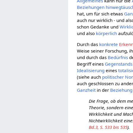
Allgemeines
kann nur die
Beziehungen
hinwegtäusc
hat, um für sich etwas
Gan
auch nur wirklich - und als
schon Gedanke und
Wirkli
und also
körperlich
aufzul
Durch das
konkrete
Erkenn
Weise seiner Forschung, i
und durch das
Bedürfnis
de
Begriff eines
Gegenstands
Idealisierung
eines
totalis
(siehe auch
politischer N
auch geschlossen zu ander
Ganzheit
in der
Beziehung
Die Frage, ob dem me
Theorie, sondern eine
Wirklichkeit und Mach
Nichtwirklichkeit eine
Bd.3, S. 533 bis 535
).