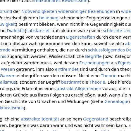
iehe hierzu auch
reaktionäres Bewusstsein
).
Grund
der
Notwendigkeiten
widersinniger
Beziehungen
in
wide
Wechselseitigkeiten
beliebieg
scheinender Entgegensetzungen zir
Ewigkeit
) bestimmt blieben, wenn nicht ihre Gegensinnigkeit dur
ehe
Dialektik
)
substanziell
aufzuklären wäre (siehe
schlechte Une
ammenhänge von verschiedenen
Eigenschaften
durch deren Verm
icht unmittelbar wahrgenommen werden kann, soweit sie also
ab
remde
Vermittlung enthalten, die nur durch
schlussfolgerndes
D
nis
zugänglich werden. Wissenschafliche
Begriffe
(bzw. Kategor
aufgeklärt werden muss, weil dessen
Erscheinungen
als
Eigen
m
Wesen
getrennt, ihm also
entfremdet
sind und durch den theor
Ganzen
einbegriffen werden müssen. Nicht eine
Theorie
macht 
ralismus
), sondern der Begriff
bestimmt
die
Theorie
. Dies hierdu
rdings die Erkenntnis eines
abstrakt Allgemeinen
voraus, die in 
 deren Gründe aus ihren Folgen zu erschließen, auch wenn sie n
ichen Geschichte von Ursachen und Wirkungen (siehe
Genealogie
)
ukturalismus
).
iglich eine
abstrakte
Identität
an seinem
Gegenstand
beschreib
eren, begreifen was daran wahr und was nicht wahr sein kann. 