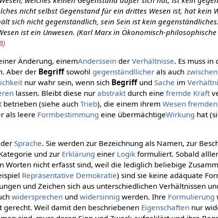
 Wesen, welches keinen Gegenstand außer sich hat, ist kein gege
ches nicht selbst Gegenstand für ein drittes Wesen ist, hat kein
ält sich nicht gegenständlich, sein Sein ist kein gegenständliches
esen ist ein Unwesen. (Karl Marx in Ökonomisch-philosophische
8)
 einer Änderung, einem
Anderssein
der
Verhältnisse
. Es muss in 
n. Aber der
Begriff
sowohl
gegenständllicher
als auch
zwischen
ichkeit
nur wahr sein, wenn sich
Begriff
und
Sache
im
Verhältn
ieren
lassen. Bleibt diese nur
abstrakt
durch eine
fremde Kraft
ve
t
betrieben (siehe auch
Trieb
), die einem ihrem
Wesen
fremden
r als leere
Formbestimmung
eine übermächtige
Wirkung
hat (s
n der
Sprache
. Sie werden zur Bezeichnung als Namen, zur Besc
 Kategorie und zur
Erklärung
einer
Logik
formuliert. Sobald alll
n Worten nicht erfasst sind, weil die lediglich beliebige Zusa
eispiel
Repräsentative Demokratie
) sind sie keine adäquate Fo
nungen und Zeichen sich aus unterschiedlichen Verhältnissen u
auch
widersprechen
und
widersinnig
werden. Ihre
Formulierung
t gerecht. Weil damit den beschriebenen
Eigenschaften
nur wid