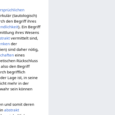
rsprüchlichen
kulär (tautologisch)
ch den Begriff ihres
ndlichkeit
). Ein Begriff
ittlung ihres Wesens
strakt
vermittelt sind,
enken
der
ien) sind daher nötig,
schaften
eines
etischen Rückschluss
also den Begriff
rch begrifflich
der Lage ist, in seine
icht mehr in der
 wahr sein können
en und somit deren
Ein
abstrakt