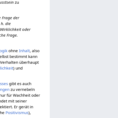
sstsein
zu
 Frage der
h. die
 Wirklichkeit oder
sche Frage.
ogik
ohne
Inhalt
, also
 selbst bestimmt kann
 Verhalten überhaupt
lichkeit
) und
esses
gibt es auch
ungen
zu vernebeln
h nur für Wachheit oder
det mit seiner
lektiert. Er gerät in
ehe
Positivismus
),