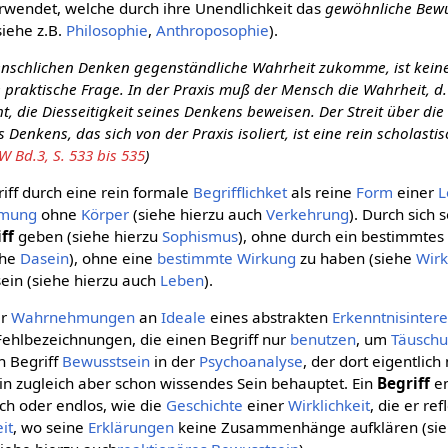
rwendet, welche durch ihre Unendlichkeit das
gewöhnliche Bewu
iehe z.B.
Philosophie
,
Anthroposophie
).
nschlichen Denken gegenständliche Wahrheit zukomme, ist keine
 praktische Frage. In der Praxis muß der Mensch die Wahrheit, d. 
t, die Diesseitigkeit seines Denkens beweisen. Der Streit über die
s Denkens, das sich von der Praxis isoliert, ist eine rein scholasti
 Bd.3, S. 533 bis 535
)
riff durch eine rein formale
Begrifflichket
als reine
Form
einer
L
mmung
ohne
Körper
(siehe hierzu auch
Verkehrung
). Durch sich
ff
geben (siehe hierzu
Sophismus
), ohne durch ein bestimmtes
ehe
Dasein
), ohne eine
bestimmte
Wirkung
zu haben (siehe
Wirk
ein (siehe hierzu auch
Leben
).
er
Wahrnehmungen
an
Ideale
eines abstrakten
Erkenntnisinter
Fehlbezeichnungen, die einen Begriff nur
benutzen
, um
Täusch
en Begriff
Bewusstsein
in der
Psychoanalyse
, der dort eigentlic
rin zugleich aber schon wissendes Sein behauptet. Ein
Begriff
en
lich oder endlos, wie die
Geschichte
einer
Wirklichkeit
, die er ref
it
, wo seine
Erklärungen
keine Zusammenhänge aufklären (si