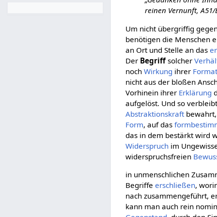
reinen Vernunft, A51/
Um nicht übergriffig gege
benötigen die Menschen 
an Ort und Stelle an das
er
Der
Begriff
solcher
Verhäl
noch
Wirkung
ihrer
Format
nicht aus der bloßen Ansch
Vorhinein ihrer
Erklärung
d
aufgelöst. Und so verbleib
Abstraktionskraft
bewahrt,
Form
, auf das
formbestim
das in dem bestärkt wird w
Widerspruch
im Ungewisse
widerspruchsfreien
Bewuss
in unmenschlichen Zusa
Begriffe
erschließen
, wori
nach zusammengeführt, e
kann man auch rein nomine
Gegenstand
, durch den 