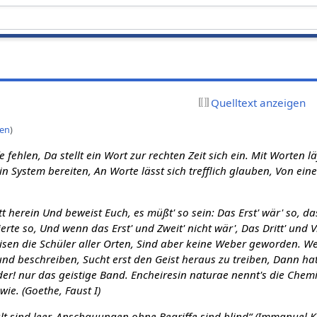
Quelltext anzeigen
nen
)
fehlen, Da stellt ein Wort zur rechten Zeit sich ein. Mit Worten läß
in System bereiten, An Worte lässt sich trefflich glauben, Von ein
tt herein Und beweist Euch, es müßt' so sein: Das Erst' wär' so, d
erte so, Und wenn das Erst' und Zweit' nicht wär', Das Dritt' und Vi
sen die Schüler aller Orten, Sind aber keine Weber geworden. We
d beschreiben, Sucht erst den Geist heraus zu treiben, Dann hat 
ider! nur das geistige Band. Encheiresin naturae nennt's die Chemi
wie. (Goethe, Faust I)
 sind leer, Anschauungen ohne Begriffe sind blind“ (Immanuel Ka