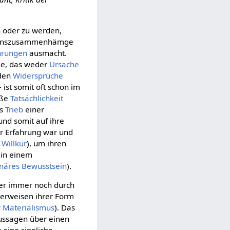
n oder zu werden,
benszusammenhämge
hrungen
ausmacht.
e, das weder
Ursache
nden
Widersprüche
 ist somit oft schon im
oße
Tatsächlichkeit
ls
Trieb
einer
 und somit auf ihre
er Erfahrung war und
e
Willkür
), um ihren
h in einem
onäres Bewusstsein
).
aber immer noch durch
erweisen ihrer Form
r Materialismus
). Das
ussagen über einen
 eine sinnliche