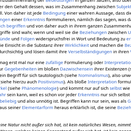
ber den Gehalt dessen, was im Zusammenhang zwischen
Subjek
ll. Von daher ist jede
Bedingung
einer wahren Aussage, dass die
ungen
einer
Erkenntnis
formmulieren, nämlich das sagen, was da
ich
begriffen
und von daher auch in ihrem ganzen Zusammenhan
griffe sind wahr, wenn und weil sie die
Beziehungen
zwischen
U
ründe
und
Folgen
widerspruchsfrei in Wort und Bedeutung zu
er
e Einsicht in die Substanz ihrer
Wirklichkeit
und machen die
Be
urchsichtig und lösen damit ihre
Verselbständigungen
in ihren
ag erst mal nur eine
zufällige
Formulierung oder
Interpretati
nur
Gegebenheiten
im bloßen
Dazwischensein
ihrer Existenzen (
 ein Begriff für sich tautologisch (siehe
Nominalismus
), also unw
(siehe hierzu auch
Positivismus
). Als bloße
Interpretation
formul
rkel
(siehe
Phänomenologie
) und kommt nur auf sich
selbst
wie 
ahr
sein kann, weil es schon vor jeder
Erkenntnis
nur sich selbs
beliebig
und also unnötig ist. Begriffen kann nur sein, was als
G
 aus seiner
Elementarform
heraus erklärlich ist, die seine
Bezie
ine Natur nicht außer sich hat, ist kein natürliches Wesen, nimmt 