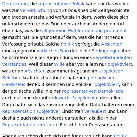
Demokratie
, die
repräsentative
Politik
kann nur das wollen,
was zur
Verwirklichung
von
Strömungen
der Zeitgeschichte
und Moden ansteht und wofür sie in dem, worin diese sich
unterscheiden für das Eine oder auch das Andere eintritt -
eben das, was die
allgemeine
Wählermeinung
prominent
gemacht hat. Sie gründet auf dem, was die herrschende
Verfassung erlaubt. Solche
Politik
verfolgt die
Absichten
eines gegen ihr
wirkliches
Sein
durch die
Bedingungen
ihrer
Selbstreferenziellen Begründungen eines
verselbständigten
Verstandes
. Weil dieser
Wille
aber vor allem nur
objektiviert
,
was er an
Absichten
zusammenträgt und im
subjektiven
Belieben
kraft des hierüber erhabenen
persönlichen
Gewissens
der Politikerinnen und Politiker
objektiviert
, kann
der politische Wille in einer
repräsentativen Demokratie
auch nur eine darauf
reduzierte
Subjektivität
darstellen.
Darin hatte sich das zusammengestellte Dafürhalten zu einer
Repräsentation
subjektiver
Einsichten
veräußert
und kann
deshalb auch nichts anderes darstellen, als die in der
Repräsentation
reduzierte
Einsicht ihrer Repräsentanten.
Aber auch schon durch sich und für durch sich kann
Politik