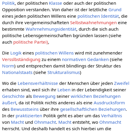
Politik
, der politischen
Klasse
oder auch der politischen
Opposition verstanden. Von daher ist der letztliche
Grund
eines jeden politischen Willens eine
politischen Identität
, die
durch ihre vergemeinschafteten
Selbstwahnehmungen
eine
bestimmte
Wahrnehmungsidentität
, durch die sich auch
politische Lebensgemeinschaften bgründen lassen (siehe
auch
politische Partei)
,
Die
Logik
eines
politischen Willens
wird mit zunehmender
Versslbständigung
zu einem
normativen
Gedanken
(siehe
Norm
) und entsprechen damit blindlings der Struktur des
Nationalstaats
(siehe
Strukturalismus
)
Wo die
Lebensverhältnisse
der Menschen über jeden
Zweifel
erhaben sind, weil sich ihr
Leben
in der Lebendigkeit seiner
Geschichte
als
Bewegung
seiner
wirklichen
Beziehungen
äußert
, da ist Politik nichts anderes als eine
Ausdrucksform
des
Bewusstseins
über ihre
gesellschaftlichen
Beziehungen
.
In der
praktizierten
Politik geht es aber um das
Verhältnis
von
Macht
und
Ohnmacht
.
Macht
entsteht, wo
Ohnmacht
herrscht. Und deshalb handelt es sich hierbei um die