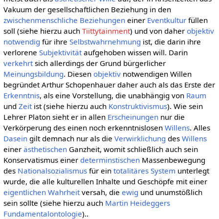
Vakuum der gesellschaftlichen Beziehung in den
zwischenmenschliche Beziehungen
einer
Eventkultur
füllen
soll (siehe hierzu auch
Tiittytainment
) und von daher
objektiv
notwendig
für ihre
Selbstwahrnehmung
ist, die darin ihre
verlorene
Subjektivität
aufgehoben wissen will. Darin
verkehrt
sich allerdings der Grund bürgerlicher
Meinungsbildung
. Diesen
objektiv
notwendigen Willen
begründet Arthur Schopenhauer daher auch als das Erste der
Erkenntnis
, als eine Vorstellung, die unabhängig von
Raum
und
Zeit
ist (siehe hierzu auch
Konstruktivismus
). Wie sein
Lehrer Platon sieht er in allen
Erscheinungen
nur die
Verkörperung des einen noch erkenntnislosen
Willens
. Alles
Dasein
gilt demnach nur als die
Verwirklichung
des
Willens
einer
ästhetischen
Ganzheit, womit schließlich auch sein
Konservatismus einer
determinstischen
Massenbewegung
des
Nationalsozialismus
für ein
totalitäres
System
unterlegt
wurde, die alle kulturellen Inhalte und Geschöpfe mit einer
eigentlichen
Wahrheit
versah, die
ewig
und unumstößlich
sein sollte (siehe hierzu auch
Martin Heideggers
Fundamentalontologie
)..