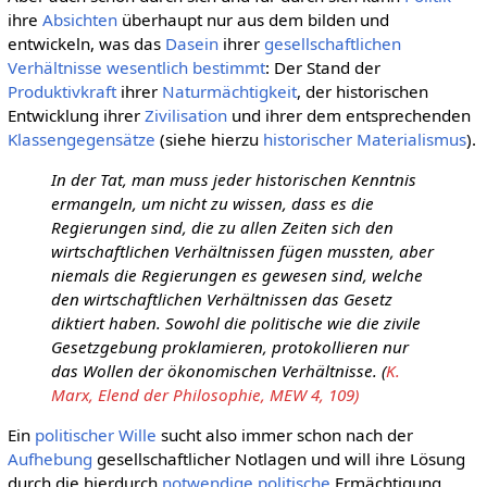
ihre
Absichten
überhaupt nur aus dem bilden und
entwickeln, was das
Dasein
ihrer
gesellschaftlichen
Verhältnisse
wesentlich
bestimmt
: Der Stand der
Produktivkraft
ihrer
Naturmächtigkeit
, der historischen
Entwicklung ihrer
Zivilisation
und ihrer dem entsprechenden
Klassengegensätze
(siehe hierzu
historischer Materialismus
).
In der Tat, man muss jeder historischen Kenntnis
ermangeln, um nicht zu wissen, dass es die
Regierungen sind, die zu allen Zeiten sich den
wirtschaftlichen Verhältnissen fügen mussten, aber
niemals die Regierungen es gewesen sind, welche
den wirtschaftlichen Verhältnissen das Gesetz
diktiert haben. Sowohl die politische wie die zivile
Gesetzgebung proklamieren, protokollieren nur
das Wollen der ökonomischen Verhältnisse. (
K.
Marx, Elend der Philosophie, MEW 4, 109)
Ein
politischer
Wille
sucht also immer schon nach der
Aufhebung
gesellschaftlicher Notlagen und will ihre Lösung
durch die hierdurch
notwendige
politische
Ermächtigung