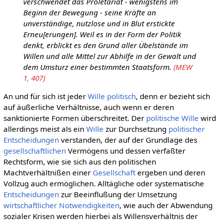
verschwendet das Proletariat - wenigstens im
Beginn der Bewegung - seine Kräfte an
unverständige, nutzlose und in Blut erstickte
Erneu[erungen]. Weil es in der Form der Politik
denkt, erblickt es den Grund aller Übelstände im
Willen und alle Mittel zur Abhilfe in der Gewalt und
dem Umsturz einer bestimmten Staatsform.
(MEW
1, 407)
An und für sich ist jeder
Wille
politisch
, denn er bezieht sich
auf äußerliche Verhältnisse, auch wenn er deren
sanktionierte Formen überschreitet. Der
politische
Wille
wird
allerdings meist als ein
Wille
zur Durchsetzung
politischer
Entscheidungen
verstanden, der auf der Grundlage des
gesellschaftlichen
Vermögens und dessen verfaßter
Rechtsform, wie sie sich aus den politischen
Machtverhältnißen einer
Gesellschaft
ergeben und deren
Vollzug auch ermöglichen. Alltägliche oder systematische
Entscheidungen
zur Beeinflußung der Umsetzung
wirtschaftlicher
Notwendigkeiten
, wie auch der Abwendung
sozialer Krisen werden hierbei als Willensverhältnis der