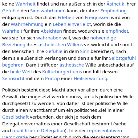
keine
Wahrheit
findet und nur außer sich in der
Ästhetik
ihrer
Gefühle
den
Sinn
wahrhaben
kann, der ihrer
Empfindung
entgangen ist. Durch das
Erleben
von
Ereignissen
wird von
der
Wahrnehmung
ein
Leben
einverleibt
, worin sie die
Wahrheit
für ihre
Absichten
findet, wodurch sie
empfindet
,
was sie für sich
wahrhaben
will, was die
notwendige
Beziehung
ihres
ästhetischen Willens
verwirklicht und somit
den Menschen ihre
Gefühle
in dem
Sinn
bereichert, nach
dem sie außer sich verlangen und den sie für ihr
Selbstgefühl
begehren
. Damit trifft der
ästhetische
Wille unbeschadet auf
die
heile Welt
des
Kulturbürgertiums
und füllt dessen
Sehnsucht
mit dem
Prinzip
einer
Heilserwartung
.
Politisch besteht diese Macht aber vor allem durch eine
Gewalt, die eingesetzt werden muss, um als politischer Wille
durchgesetzt zu werden. Von daher ist der politische Wille
durch einen Machtkampf um ein politisches Ziel in einer
Gesellschaft
verbunden, der sich je nach dem
Delegationsverhältnis einer Gesellschaft bestimmt (siehe
auch
qualifizierte Delegation
). In einer
repräsentativen
Demokratie
begründet er sich durch die Repräsentanz von