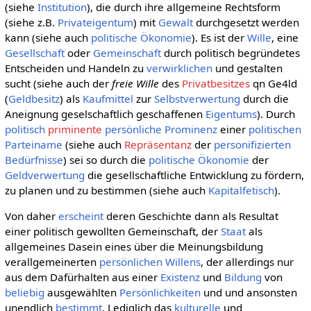
(siehe
Institution
), die durch ihre allgemeine Rechtsform
(siehe z.B.
Privateigentum
) mit
Gewalt
durchgesetzt werden
kann (siehe auch
politische Ökonomie
). Es ist der
Wille
, eine
Gesellschaft
oder
Gemeinschaft
durch politisch begründetes
Entscheiden und Handeln zu
verwirklichen
und gestalten
sucht (siehe auch der
freie Wille
des
Privatbesitzes
qn Ge4ld
(
Geldbesitz
) als
Kaufmittel
zur
Selbstverwertung
durch die
Aneignung geselschaftlich geschaffenen
Eigentums
). Durch
politisch
priminente
persönliche
Prominenz
einer
politischen
Parteiname
(siehe auch
Repräsentanz
der
personifizierten
Bedürfnisse
) sei so durch die
politische Ökonomie
der
Geldverwertung
die gesellschaftliche Entwicklung zu fördern,
zu planen und zu bestimmen (siehe auch
Kapitalfetisch
).
Von daher
erscheint
deren Geschichte dann als Resultat
einer politisch gewollten Gemeinschaft, der
Staat
als
allgemeines Dasein eines über die Meinungsbildung
verallgemeinerten
persönlichen
Willens
, der allerdings nur
aus dem Dafürhalten aus einer
Existenz
und
Bildung
von
beliebig
ausgewählten
Persönlichkeiten
und und ansonsten
unendlich
bestimmt
. Lediglich das
kulturelle
und