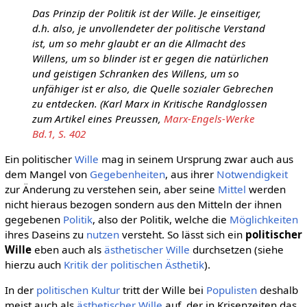
Das Prinzip der Politik ist der Wille. Je einseitiger,
d.h. also, je unvollendeter der politische Verstand
ist, um so mehr glaubt er an die Allmacht des
Willens, um so blinder ist er gegen die natürlichen
und geistigen Schranken des Willens, um so
unfähiger ist er also, die Quelle sozialer Gebrechen
zu entdecken. (Karl Marx in Kritische Randglossen
zum Artikel eines Preussen,
Marx-Engels-Werke
Bd.1, S. 402
Ein politischer
Wille
mag in seinem Ursprung zwar auch aus
dem Mangel von
Gegebenheiten
, aus ihrer
Notwendigkeit
zur Änderung zu verstehen sein, aber seine
Mittel
werden
nicht hieraus bezogen sondern aus den Mitteln der ihnen
gegebenen
Politik
, also der Politik, welche die
Möglichkeiten
ihres Daseins zu
nutzen
versteht. So lässt sich ein
politischer
Wille
eben auch als
ästhetischer Wille
durchsetzen (siehe
hierzu auch
Kritik der politischen Ästhetik
).
In der
politischen Kultur
tritt der Wille bei
Populisten
deshalb
meist auch als
ästhetischer Wille
auf, der in Krisenzeiten das