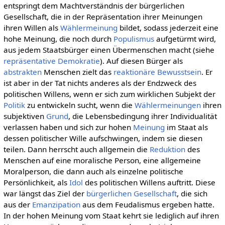
entspringt dem Machtverständnis der bürgerlichen
Gesellschaft, die in der Repräsentation ihrer Meinungen
ihren Willen als
Wählermeinung
bildet, sodass jederzeit eine
hohe Meinung, die noch durch
Populismus
aufgetürmt wird,
aus jedem Staatsbürger einen Übermenschen macht (siehe
repräsentative Demokratie
). Auf diesen Bürger als
abstrakten
Menschen zielt das
reaktionäre Bewusstsein
. Er
ist aber in der Tat nichts anderes als der Endzweck des
politischen Willens, wenn er sich zum wirklichen Subjekt der
Politik
zu entwickeln sucht, wenn die
Wählermeinungen
ihren
subjektiven
Grund
, die Lebensbedingung ihrer Individualität
verlassen haben und sich zur hohen
Meinung
im Staat als
dessen politischer Wille aufschwingen, indem sie diesen
teilen. Dann herrscht auch allgemein die
Reduktion
des
Menschen auf eine moralische Person, eine allgemeine
Moralperson, die dann auch als einzelne politische
Persönlichkeit, als
Idol
des politischen Willens auftritt. Diese
war längst das Ziel der
bürgerlichen Gesellschaft
, die sich
aus der
Emanzipation
aus dem Feudalismus ergeben hatte.
In der hohen Meinung vom Staat kehrt sie lediglich auf ihren