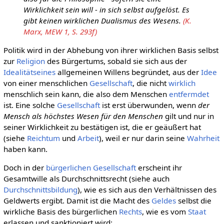
Wirklichkeit sein will - in sich selbst aufgelöst. Es
gibt keinen wirklichen Dualismus des Wesens.
(K.
Marx, MEW 1, S. 293f)
Politik wird in der Abhebung von ihrer wirklichen Basis selbst
zur
Religion
des Bürgertums, sobald sie sich aus der
Idealitätseines
allgemeinen Willens begründet, aus der
Idee
von einer menschlichen
Gesellschaft
, die nicht
wirklich
menschlich sein kann, die also dem Menschen
entfermdet
ist. Eine solche
Gesellschaft
ist erst überwunden, wenn
der
Mensch als höchstes Wesen für den Menschen
gilt und nur in
seiner Wirklichkeit zu bestätigen ist, die er geäußert hat
(siehe
Reichtum
und
Arbeit
), weil er nur darin seine
Wahrheit
haben kann.
Doch in der
bürgerlichen Gesellschaft
erscheint ihr
Gesamtwille als Durchschnittsrecht (siehe auch
Durchschnittsbildung
), wie es sich aus den Verhältnissen des
Geldwerts ergibt. Damit ist die Macht des
Geldes
selbst die
wirkliche Basis des bürgerlichen
Rechts
, wie es vom
Staat
erlassen und sanktioniert wird: