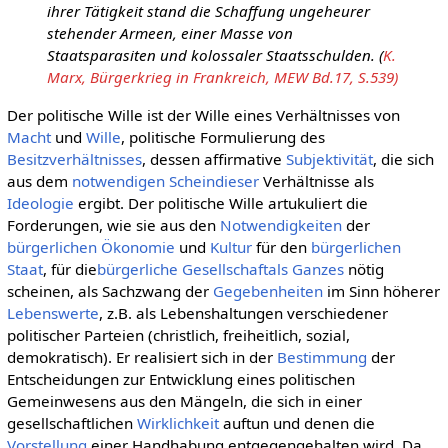
ihrer Tätigkeit stand die Schaffung ungeheurer
stehender Armeen, einer Masse von
Staatsparasiten und kolossaler Staatsschulden. (
K.
Marx, Bürgerkrieg in Frankreich, MEW Bd.17, S.539)
Der politische Wille ist der Wille eines Verhältnisses von
Macht
und
Wille
, politische Formulierung des
Besitzverhältnisses
, dessen affirmative
Subjektivität
, die sich
aus dem
notwendigen Scheindieser
Verhältnisse als
Ideologie
ergibt. Der politische Wille artukuliert die
Forderungen, wie sie aus den
Notwendigkeiten
der
bürgerlichen
Ökonomie
und
Kultur
für den
bürgerlichen
Staat
, für die
bürgerliche Gesellschaftals
Ganzes
nötig
scheinen, als Sachzwang der
Gegebenheiten
im Sinn höherer
Lebenswerte
, z.B. als Lebenshaltungen verschiedener
politischer Parteien (christlich, freiheitlich, sozial,
demokratisch). Er realisiert sich in der
Bestimmung
der
Entscheidungen zur Entwicklung eines politischen
Gemeinwesens aus den Mängeln, die sich in einer
gesellschaftlichen
Wirklichkeit
auftun und denen die
Vorstellung
einer Handhabung entgegengehalten wird. Da