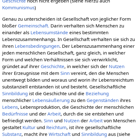
Geschichte
noch nicht ergeben (siehe hierzu auch
Kommunismus
)
Genau zu unterscheiden ist Gesellschaft von jeglicher Form
bloßer
Gemeinschaft.
Darin verhalten sich Menschen zu
einander als
Lebensumstände
eines bestimmten
Lebenszusammenhangs. In Gesellschaft verhalten sie sich zu
ihren
Lebensbedingungen
. Der Lebenszusammenhang einer
jeden menschlichen Gesellschaft, ganz gleich, in welcher
Form und welchen Verhältnissen sie sich verwirklicht,
gründet auf ihrer
Geschichte
, in welcher sich der
Nutzen
ihrer Erzeugnisse mit dem
Sinn
vereint, den die Menschen
unentwegt bilden und woraus und worin ihr Lebensreichtum
substanziell entstanden ist und besteht. Gesellschaftliche
Sinnbildung
ist die Geschichte und die
Beziehung
menschlicher
Lebensäußerung
zu den
Gegenständen
ihres
Lebens
, Lebensproduktion, die Geschichte der menschlichen
Bedürfnisse
und der
Arbeit
, durch die sie entstehen und
befriedigt werden.
Sinn
und
Nutzen
der
Arbeit
von Menschen
gestaltet
Kultur
und
Reichtum
, ist ihre gesellschaftliche
Substanz
, macht ihre
Wirtschaft
und
Sinnbildung
aus (siehe