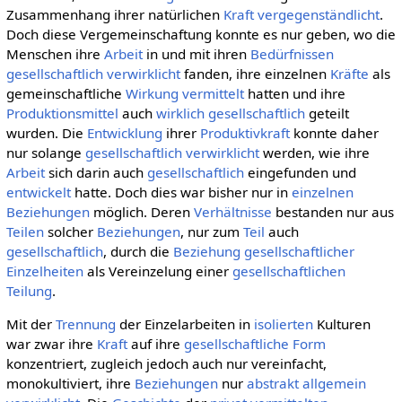
Zusammenhang ihrer natürlichen
Kraft
vergegenständlicht
.
Doch diese Vergemeinschaftung konnte es nur geben, wo die
Menschen ihre
Arbeit
in und mit ihren
Bedürfnissen
gesellschaftlich
verwirklicht
fanden, ihre einzelnen
Kräfte
als
gemeinschaftliche
Wirkung
vermittelt
hatten und ihre
Produktionsmittel
auch
wirklich
gesellschaftlich
geteilt
wurden. Die
Entwicklung
ihrer
Produktivkraft
konnte daher
nur solange
gesellschaftlich
verwirklicht
werden, wie ihre
Arbeit
sich darin auch
gesellschaftlich
eingefunden und
entwickelt
hatte. Doch dies war bisher nur in
einzelnen
Beziehungen
möglich. Deren
Verhältnisse
bestanden nur aus
Teilen
solcher
Beziehungen
, nur zum
Teil
auch
gesellschaftlich
, durch die
Beziehung
gesellschaftlicher
Einzelheiten
als Vereinzelung einer
gesellschaftlichen
Teilung
.
Mit der
Trennung
der Einzelarbeiten in
isolierten
Kulturen
war zwar ihre
Kraft
auf ihre
gesellschaftliche
Form
konzentriert, zugleich jedoch auch nur vereinfacht,
monokultiviert, ihre
Beziehungen
nur
abstrakt allgemein