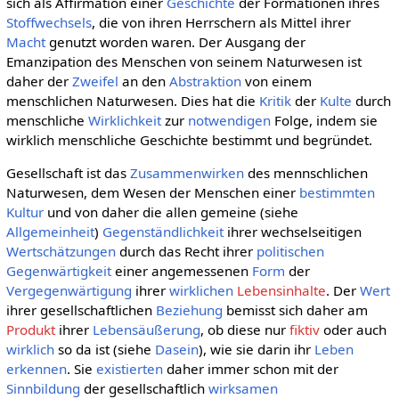
sich als Affirmation einer
Geschichte
der Formationen ihres
Stoffwechsels
, die von ihren Herrschern als Mittel ihrer
Macht
genutzt worden waren. Der Ausgang der
Emanzipation des Menschen von seinem Naturwesen ist
daher der
Zweifel
an den
Abstraktion
von einem
menschlichen Naturwesen. Dies hat die
Kritik
der
Kulte
durch
menschliche
Wirklichkeit
zur
notwendigen
Folge, indem sie
wirklich menschliche Geschichte bestimmt und begründet.
Gesellschaft ist das
Zusammenwirken
des mennschlichen
Naturwesen, dem Wesen der Menschen einer
bestimmten
Kultur
und von daher die allen gemeine (siehe
Allgemeinheit
)
Gegenständlichkeit
ihrer wechselseitigen
Wertschätzungen
durch das Recht ihrer
politischen
Gegenwärtigkeit
einer angemessenen
Form
der
Vergegenwärtigung
ihrer
wirklichen
Lebensinhalte
. Der
Wert
ihrer gesellschaftlichen
Beziehung
bemisst sich daher am
Produkt
ihrer
Lebensäußerung
, ob diese nur
fiktiv
oder auch
wirklich
so da ist (siehe
Dasein
), wie sie darin ihr
Leben
erkennen
. Sie
existierten
daher immer schon mit der
Sinnbildung
der gesellschaftlich
wirksamen