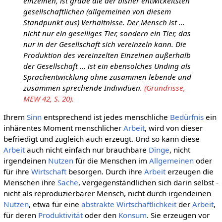
einzelnen, ist grade die der bisher entwickeltsten
gesellschaftlichen (allgemeinen von diesem
Standpunkt aus) Verhältnisse. Der Mensch ist ...
nicht nur ein geselliges Tier, sondern ein Tier, das
nur in der Gesellschaft sich vereinzeln kann. Die
Produktion des vereinzelten Einzelnen außerhalb
der Gesellschaft ... ist ein ebensolches Unding als
Sprachentwicklung ohne zusammen lebende und
zusammen sprechende Individuen.
(Grundrisse,
MEW 42, S. 20).
Ihrem
Sinn
entsprechend ist jedes menschliche
Bedürfnis
ein
inhärentes Moment menschlicher
Arbeit
, wird von dieser
befriedigt und zugleich auch erzeugt. Und so kann diese
Arbeit
auch nicht einfach nur brauchbare
Dinge
, nicht
irgendeinen
Nutzen
für die Menschen im
Allgemeinen
oder
für ihre
Wirtschaft
besorgen. Durch ihre
Arbeit
erzeugen die
Menschen ihre
Sache
, vergegenständlichen sich darin selbst -
nicht als reproduzierbarer Mensch, nicht durch irgendeinen
Nutzen
, etwa für eine
abstrakte
Wirtschaftlichkeit
der
Arbeit
,
für deren
Produktivität
oder den
Konsum
. Sie erzeugen vor