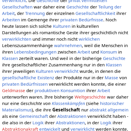
verwirklicht
. Die
Geschichte
der
privat
vermittelten
Gesellschaften
war daher eine
Geschichte
der
Teilung der
Arbeit
, der
Trennung
der einzelnen
Gesellschaftlichkeit
ihrer
Arbeiten
im Gemenge ihrer
privaten
Bedürfnisse
. Noch
heute lassen sich solche
Kulturen
in kulturellen
Darstellungen als romantische Geste ihrer geschichtlich nicht
verwirklichten
und immer noch nicht
wirklichen
Lebenszusammenhänge
wahrnehmen
, weil die Menschen in
ihren
Lebensbedingungen
zwischen
Arbeit
und
Konsum
in
Klassen
zerteilt waren. Und weil in der bisherige
Geschichte
ihre gesellschaftlicher Zusammenhang nur in den
Klassen
ihrer jeweiligen
Kulturen
verwirklicht
wurde, in denen die
gesellschaftliche
Existenz
der Produkte nur in der
Masse
von
privaten
Bedürfnissen
verwirklicht werden konnte, die einer
Geldmasse
der
produktiven
Konsumtion
ihrer
Arbeit
unterworfen waren. Ihre bisherige
Weltgeschichte
war daher
nur eine
Geschichte von
Klassenkämpfen
(siehe
historischer
Materialismus
), die ihre
Gesellschaft
nur
abstrakt allgemein
als eine
Gemeinschaft
der
Abstraktionen
verwirklicht haben -
die also in der
Logik
ihrer
Abstraktionen
, in der
Logik
ihrer
Abstraktionakraft
entwickelt
und
verwirklicht
werden konnte.