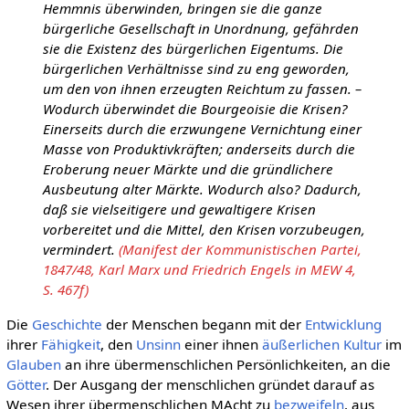
Hemmnis überwinden, bringen sie die ganze
bürgerliche Gesellschaft in Unordnung, gefährden
sie die Existenz des bürgerlichen Eigentums. Die
bürgerlichen Verhältnisse sind zu eng geworden,
um den von ihnen erzeugten Reichtum zu fassen. –
Wodurch überwindet die Bourgeoisie die Krisen?
Einerseits durch die erzwungene Vernichtung einer
Masse von Produktivkräften; anderseits durch die
Eroberung neuer Märkte und die gründlichere
Ausbeutung alter Märkte. Wodurch also? Dadurch,
daß sie vielseitigere und gewaltigere Krisen
vorbereitet und die Mittel, den Krisen vorzubeugen,
vermindert.
(Manifest der Kommunistischen Partei,
1847/48, Karl Marx und Friedrich Engels in MEW 4,
S. 467f)
Die
Geschichte
der Menschen begann mit der
Entwicklung
ihrer
Fähigkeit
, den
Unsinn
einer ihnen
äußerlichen
Kultur
im
Glauben
an ihre übermenschlichen Persönlichkeiten, an die
Götter
. Der Ausgang der menschlichen gründet darauf as
Wesen ihrer übermenschlichen MAcht zu
bezweifeln
, aus