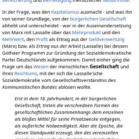
Bereicherung
und
Befriedigung
menschlicher
Bedürfnisse
.
In der Frage, was den
Kapitalismus
ausmacht - und was ihn
von seiner Grundlage, von der
bürgerlichen Gesellschaft
abhebt und unterscheidet - war in der Auseinandersetzung
von Marx mit Lassalle über das
Mehrprodukt
und den
Mehrwert
, den
Profit
als Ertrag aus der
Geldverwertung
(Marx) bzw. als
Ertrag aus der Arbeit
(Lassalle) bei dessen
Gothaer Programm zur Gründung der Sozialdemokratische
Partei Deutschlands aufgekommen. Damit einher ging die
Frage um das
Wesen
der menschlichen
Gesellschaft
und
ihres
Reichtums
, mit der sich die Lassalle'sche
Sozialdemokratie vom Gesellschaftsverständnis des
Kommunistischen Bundes
ablösen wollte.
Erst in dem 18. Jahrhundert, in der bürgerlichen
Gesellschaft, treten die verschiednen Formen des
gesellschaftlichen Zusammenhangs dem einzelnen
als bloßes Mittel für seine Privatzwecke entgegen,
als äußerliche Notwendigkeit. Aber die Epoche, die
diesen Standpunkt erzeugt, den des vereinzelten