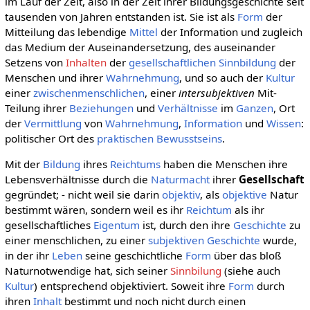
im Lauf der Zeit, also in der Zeit ihrer Bildungsgeschichte seit
tausenden von Jahren entstanden ist. Sie ist als
Form
der
Mitteilung das lebendige
Mittel
der Information und zugleich
das Medium der Auseinandersetzung, des auseinander
Setzens von
Inhalten
der
gesellschaftlichen
Sinnbildung
der
Menschen und ihrer
Wahrnehmung
, und so auch der
Kultur
einer
zwischenmenschlichen
, einer
intersubjektiven
Mit-
Teilung ihrer
Beziehungen
und
Verhältnisse
im
Ganzen
, Ort
der
Vermittlung
von
Wahrnehmung
,
Information
und
Wissen
:
politischer Ort des
praktischen Bewusstseins
.
Mit der
Bildung
ihres
Reichtums
haben die Menschen ihre
Lebensverhältnisse durch die
Naturmacht
ihrer
Gesellschaft
gegründet; - nicht weil sie darin
objektiv
, als
objektive
Natur
bestimmt wären, sondern weil es ihr
Reichtum
als ihr
gesellschaftliches
Eigentum
ist, durch den ihre
Geschichte
zu
einer menschlichen, zu einer
subjektiven
Geschichte
wurde,
in der ihr
Leben
seine geschichtliche
Form
über das bloß
Naturnotwendige hat, sich seiner
Sinnbilung
(siehe auch
Kultur
) entsprechend objektiviert. Soweit ihre
Form
durch
ihren
Inhalt
bestimmt und noch nicht durch einen