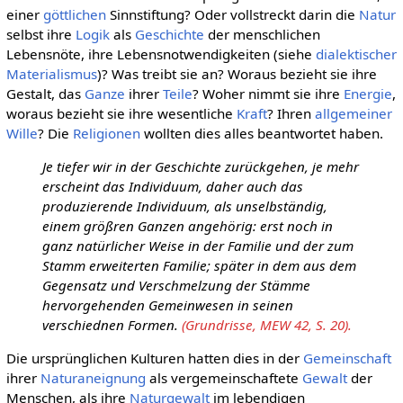
einer
göttlichen
Sinnstiftung? Oder vollstreckt darin die
Natur
selbst ihre
Logik
als
Geschichte
der menschlichen
Lebensnöte, ihre Lebensnotwendigkeiten (siehe
dialektischer
Materialismus
)? Was treibt sie an? Woraus bezieht sie ihre
Gestalt, das
Ganze
ihrer
Teile
? Woher nimmt sie ihre
Energie
,
woraus bezieht sie ihre wesentliche
Kraft
? Ihren
allgemeiner
Wille
? Die
Religionen
wollten dies alles beantwortet haben.
Je tiefer wir in der Geschichte zurückgehen, je mehr
erscheint das Individuum, daher auch das
produzierende Individuum, als unselbständig,
einem größren Ganzen angehörig: erst noch in
ganz natürlicher Weise in der Familie und der zum
Stamm erweiterten Familie; später in dem aus dem
Gegensatz und Verschmelzung der Stämme
hervorgehenden Gemeinwesen in seinen
verschiednen Formen.
(Grundrisse, MEW 42, S. 20).
Die ursprünglichen Kulturen hatten dies in der
Gemeinschaft
ihrer
Naturaneignung
als vergemeinschaftete
Gewalt
der
Menschen, als ihre
Naturgewalt
im lebendigen