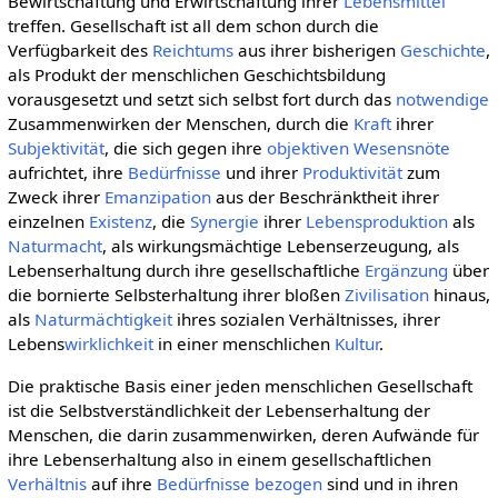
Bewirtschaftung und Erwirtschaftung ihrer
Lebensmittel
treffen. Gesellschaft ist all dem schon durch die
Verfügbarkeit des
Reichtums
aus ihrer bisherigen
Geschichte
,
als Produkt der menschlichen Geschichtsbildung
vorausgesetzt und setzt sich selbst fort durch das
notwendige
Zusammenwirken der Menschen, durch die
Kraft
ihrer
Subjektivität
, die sich gegen ihre
objektiven
Wesensnöte
aufrichtet, ihre
Bedürfnisse
und ihrer
Produktivität
zum
Zweck ihrer
Emanzipation
aus der Beschränktheit ihrer
einzelnen
Existenz
, die
Synergie
ihrer
Lebensproduktion
als
Naturmacht
, als wirkungsmächtige Lebenserzeugung, als
Lebenserhaltung durch ihre gesellschaftliche
Ergänzung
über
die bornierte Selbsterhaltung ihrer bloßen
Zivilisation
hinaus,
als
Naturmächtigkeit
ihres sozialen Verhältnisses, ihrer
Lebens
wirklichkeit
in einer menschlichen
Kultur
.
Die praktische Basis einer jeden menschlichen Gesellschaft
ist die Selbstverständlichkeit der Lebenserhaltung der
Menschen, die darin zusammenwirken, deren Aufwände für
ihre Lebenserhaltung also in einem gesellschaftlichen
Verhältnis
auf ihre
Bedürfnisse
bezogen
sind und in ihren