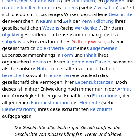
Historischer Materialismus
). Im
kulturellen
, im
geistigen
und
materiellen
Reichtum
ihres
Lebens
(siehe
Zivilisation
) äußert
sich die durch ihr bisheriges Wirken geschaffene
Geschichte
der Menschen in
Raum
und
Zeit
der
Verwirklichung
ihres
gesellschaftlichen
Wesens
(siehe
Wirklichkeit
). Ihr darin
objektiv
geschaffener Lebenszusammenhang, den sie
subjektiv
als Existenzform ihres
Gattungswesen
, als eine
gesellschaftlich
objektivierte
Kraft
eines
allgemeinen
Lebenszusammenhangs in
Form
und
Inhalt
ihres
organischen
Lebens
in ihrem
allgemeinen
Dasein
, so wie es
als ihre äußere
Natur
zu gestalten vermocht hatten,
bereichert
sowohl ihr
einzelnen
wie zugleich das
gesellschaftliche Vermögen ihrer
Lebensubstanzen
. Doch
dieses ist in ihrer Entwicklung noch immer nur in der
Armut
und Armseligkeit ihrer gesellschaftlichen
Formationen
, der
allgemeinen
Formbestimmung
der
Elemente
(siehe
Elementarform
) ihres gesellschaftlichen
Reichtums
aufgegangen.
Die Geschichte aller bisherigen Gesellschaft ist die
Geschichte von Klassenkämpfen. Freier und Sklave,