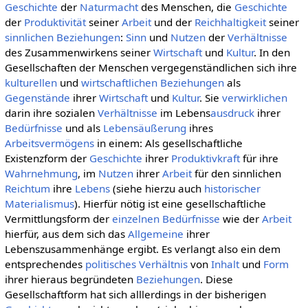
Geschichte
der
Naturmacht
des Menschen, die
Geschichte
der
Produktivität
seiner
Arbeit
und der
Reichhaltigkeit
seiner
sinnlichen
Beziehungen
:
Sinn
und
Nutzen
der
Verhältnisse
des Zusammenwirkens seiner
Wirtschaft
und
Kultur
. In den
Gesellschaften der Menschen vergegenständlichen sich ihre
kulturellen
und
wirtschaftlichen
Beziehungen
als
Gegenstände
ihrer
Wirtschaft
und
Kultur
. Sie
verwirklichen
darin ihre sozialen
Verhältnisse
im Lebens
ausdruck
ihrer
Bedürfnisse
und als
Lebensäußerung
ihres
Arbeitsvermögens
in einem: Als gesellschaftliche
Existenzform der
Geschichte
ihrer
Produktivkraft
für ihre
Wahrnehmung
, im
Nutzen
ihrer
Arbeit
für den sinnlichen
Reichtum
ihre
Lebens
(siehe hierzu auch
historischer
Materialismus
). Hierfür nötig ist eine gesellschaftliche
Vermittlungsform der
einzelnen
Bedürfnisse
wie der
Arbeit
hierfür, aus dem sich das
Allgemeine
ihrer
Lebenszusammenhänge ergibt. Es verlangt also ein dem
entsprechendes
politisches
Verhältnis
von
Inhalt
und
Form
ihrer hieraus begründeten
Beziehungen
. Diese
Gesellschaftform hat sich alllerdings in der bisherigen