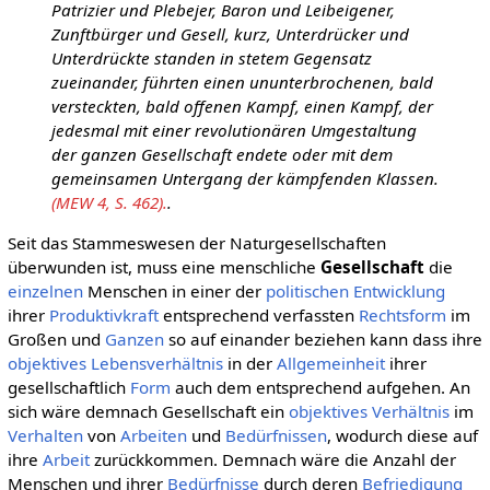
Patrizier und Plebejer, Baron und Leibeigener,
Zunftbürger und Gesell, kurz, Unterdrücker und
Unterdrückte standen in stetem Gegensatz
zueinander, führten einen ununterbrochenen, bald
versteckten, bald offenen Kampf, einen Kampf, der
jedesmal mit einer revolutionären Umgestaltung
der ganzen Gesellschaft endete oder mit dem
gemeinsamen Untergang der kämpfenden Klassen.
(MEW 4, S. 462).
.
Seit das Stammeswesen der Naturgesellschaften
überwunden ist, muss eine menschliche
Gesellschaft
die
einzelnen
Menschen in einer der
politischen
Entwicklung
ihrer
Produktivkraft
entsprechend verfassten
Rechtsform
im
Großen und
Ganzen
so auf einander beziehen kann dass ihre
objektives
Lebensverhältnis
in der
Allgemeinheit
ihrer
gesellschaftlich
Form
auch dem entsprechend aufgehen. An
sich wäre demnach Gesellschaft ein
objektives
Verhältnis
im
Verhalten
von
Arbeiten
und
Bedürfnissen
, wodurch diese auf
ihre
Arbeit
zurückkommen. Demnach wäre die Anzahl der
Menschen und ihrer
Bedürfnisse
durch deren
Befriedigung