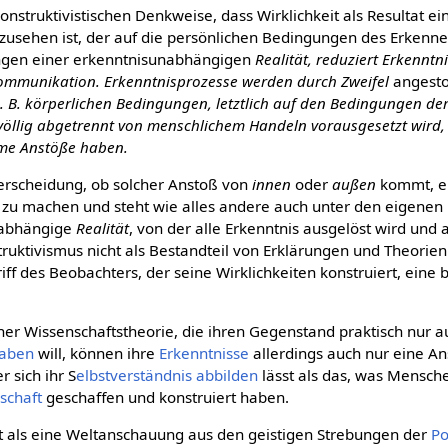
struktivistischen Denkweise, dass Wirklichkeit als Resultat ei
zusehen ist, der auf die persönlichen Bedingungen des Erkenne
ungen einer erkenntnisunabhängigen
Realität, reduziert Erkenntn
ommunikation. Erkenntnisprozesse werden durch Zweifel
angest
 B. körperlichen Bedingungen, letztlich auf den Bedingungen der 
e völlig abgetrennt von menschlichem Handeln vorausgesetzt wird, 
ame Anstöße haben.
terscheidung, ob solcher Anstoß von
innen
oder
außen
kommt, er
 zu machen und steht wie alles andere auch unter den eigenen
nabhängige
Realität
, von der alle Erkenntnis ausgelöst wird und a
struktivismus nicht als Bestandteil von Erklärungen und Theorie
iff des Beobachters, der seine Wirklichkeiten konstruiert, ein
er Wissenschaftstheorie, die ihren Gegenstand praktisch nur au
aben
will, können ihre
Erkenntnisse
allerdings auch nur eine 
r sich ihr S
elbstverständnis
abbilden
lässt als das, was Mensche
schaft
geschaffen und konstruiert haben.
ft als eine Weltanschauung aus den geistigen Strebungen der
P