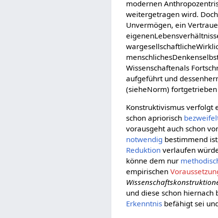
modernen Anthropozentris
weitergetragen wird. Doch 
Unvermögen, ein Vertrauen
eigenenLebensverhältniss
wargesellschaftlicheWirkli
menschlichesDenkenselbste
Wissenschaftenals Fortsch
aufgeführt und dessenherm
(sieheNorm) fortgetrieben
Konstruktivismus verfolgt 
schon apriorisch
bezweifel
vorausgeht auch schon vo
notwendig
bestimmend ist,
Reduktion
verlaufen würde
könne dem nur
methodisc
empirischen
Voraussetzun
Wissenschaftskonstruktion
und diese schon hiernach
Erkenntnis
befähigt sei un