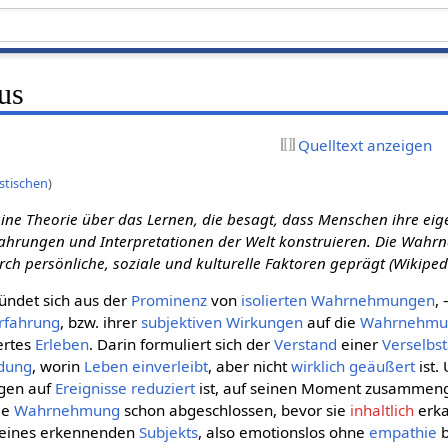
us
Quelltext anzeigen
stischen
)
eine Theorie über das Lernen, die besagt, dass Menschen ihre eig
rfahrungen und Interpretationen der Welt konstruieren. Die Wahr
rch persönliche, soziale und kulturelle Faktoren geprägt (Wikiped
ündet sich aus der
Prominenz
von
isolierten
Wahrnehmungen
,
rfahrung
, bzw. ihrer
subjektiven
Wirkungen
auf die
Wahrnehmu
iertes
Erleben
. Darin formuliert sich der
Verstand
einer
Verselbs
ldung
, worin
Leben
einverleibt
, aber nicht
wirklich
geäußert
ist.
gen auf
Ereignisse
reduziert
ist, auf seinen Moment zusammeng
die
Wahrnehmung
schon abgeschlossen, bevor sie
inhaltlich
erka
eines erkennenden
Subjekts
, also emotionslos ohne
empathie
b