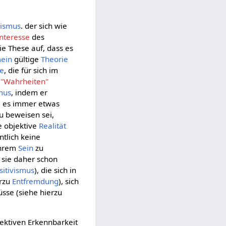
lismus
. der sich wie
nteresse
des
ie These auf, dass es
mein
gültige
Theorie
e
, die für sich im
e
''Wahrheiten''
mus
, indem er
l es immer etwas
u beweisen sei,
e objektive
Realität
tlich keine
ihrem
Sein
zu
 sie daher schon
sitivismus
), die sich in
erzu
Entfremdung
), sich
sse (siehe hierzu
ektiven Erkennbarkeit