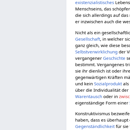
existenzialistisches
Lebensv
Menschseins, das schöpfer
die sich allerdings auf das
er inzwischen auch die we
Nicht als ein gesellschaftl
Gesellschaft
, in welcher s
ganz gleich, wie diese be
Selbstverwirklichung
der V
vergangener
Geschichte
s
bestimmt. Vergangenes tritt
sie ihr dienlich ist oder i
gegenwärtigen Kräften mäc
und kein
Sozialprodukt
als
über die Individualität d
Warentausch
oder in
zwis
eigenständige Form einer
Konstruktivismus bezweifel
haben, dass es überhaupt 
Gegenständlichkeit
für sie