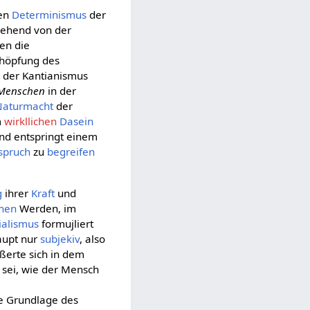
len
Determinismus
der
gehend von der
en die
chöpfung des
r der Kantianismus
 Menschen
in der
Naturmacht
der
m
wirkllichen
Dasein
und entspringt einem
spruch
zu
begreifen
g
ihrer
Kraft
und
chen
Werden, im
ialismus
formujliert
aupt nur
subjekiv
, also
ßerte sich in dem
 sei, wie der Mensch
ie Grundlage des