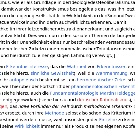
mus, wie er als Grundlage in derIdeologiedesNeoliberalismusa
damit war der Konstruktivismus besiegelt als das, was ihn letz
 in die eigenegesellschaftlicheWirklichkeit, in denSinnundZwe
ezuentwickelnund ihn darin auchwirklichzuerkennen. Damit
chkeitin ihrer letztendlichenAbstraktionanerkannt und zugleich 
ntwirklicht. Dies wird nun in den sozialen Themen derbürgerl
ritt in der Unendlichkeit eines nur beschreibendenVerstandesau
eneutischer Zirkelzu einemnominalistischenTotalitarismuseine
 und hierdurch zu einer geistigen Lähmung verewigt.]]
ein
Erkenntnisinteresse
, das die
Wahrheit
von
Erkenntnissen
ein
t
(siehe hierzu
sinnliche Gewissheit
), weil die
Wahrnehmung
, w
n ihr
autopoietisch
bestimmt sei, ein
hermeneutischer Zirkel
sch
 weil hierüber der Fortschritt der
phänomenologischen
Erkennt
 (siehe hierzu auch die
Fundamentalontologie
Martin Heidegg
h
entgegenwirken (siehe hierzu auch
kritischer Rationalismus
),
gen
, das
naive Vorfinden der Welt
durch
methodische Erkenntis-
en
ersetzt, durch ihre
Methode
selbst also schon das Kriterium 
 bestimmt werden müsse, weil ansonsten jeder
Einzelne
zu kein
d seine
Wirklichkeit
immer nur als Produkt seines eigenen Kopfe