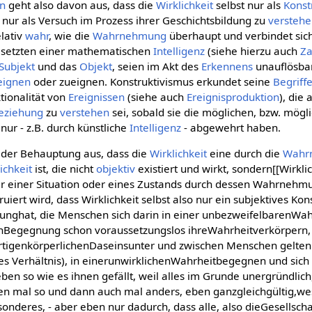
n
geht also davon aus, dass die
Wirklichkeit
selbst nur als
Konst
 nur als Versuch im Prozess ihrer Geschichtsbildung zu
versteh
elativ
wahr
, wie die
Wahrnehmung
überhaupt und verbindet sich
Gesetzten einer mathematischen
Intelligenz
(siehe hierzu auch
Za
Subjekt
und das
Objekt
, seien im Akt des
Erkennens
unauflösbar
eignen
oder zueignen. Konstruktivismus erkundet seine
Begriff
ionalität von
Ereignissen
(siehe auch
Ereignisproduktion
), die 
eziehung
zu
verstehen
sei, sobald sie die möglichen, bzw. mögl
ur - z.B. durch künstliche
Intelligenz
- abgewehrt haben.
 der Behauptung aus, dass die
Wirklichkeit
eine durch die
Wahr
ichkeit
ist, die nicht
objektiv
existiert und wirkt, sondern[[Wirkli
r einer Situation oder eines Zustands durch dessen Wahrnehm
rt wird, dass Wirklichkeit selbst also nur ein subjektives Konst
kunghat, die Menschen sich darin in einer unbezweifelbarenWa
nBegegnung schon voraussetzungslos ihreWahrheitverkörpern, s
tigenkörperlichenDaseinsunter und zwischen Menschen gelten
s Verhältnis), in einerunwirklichenWahrheitbegegnen und sich 
ben so wie es ihnen gefällt, weil alles im Grunde unergründlich
en mal so und dann auch mal anders, eben ganzgleichgültig,wese
sonderes, - aber eben nur dadurch, dass alle, also dieGesellsc