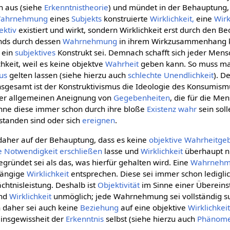
n aus (siehe
Erkenntnistheorie
) und mündet in der Behauptung,
ahrnehmung
eines
Subjekts
konstruierte
Wirklichkeit,
eine
Wirk
ektiv
existiert und wirkt, sondern Wirklichkeit erst durch den B
ands durch dessen
Wahrnehmung
in ihrem Wirkzusammenhang ko
r ein
subjektives
Konstrukt sei. Demnach schafft sich jeder Mensc
hkeit, weil es keine objektve
Wahrheit
geben kann. So muss m
us
gelten lassen (siehe hierzu auch
schlechte Unendlichkeit
). D
Insgesamt ist der Konstruktivismus die Ideologie des Konsumis
der allgemeinen Aneignung von
Gegebenheiten
, die für die Me
hne diese immer schon durch ihre bloße
Existenz
wahr
sein soll
standen sind oder sich
ereignen
.
daher auf der Behauptung, dass es keine
objektive
Wahrheitge
e
Notwendigkeit
erschließen
lasse und
Wirklichkeit
überhaupt n
egründet sei als das, was hierfür gehalten wird. Eine
Wahrneh
hängige
Wirklichkeit
entsprechen. Diese sei immer schon lediglic
chtnisleistung. Deshalb ist
Objektivität
im Sinne einer Überein
nd
Wirklichkeit
unmöglich; jede Wahrnehmung sei vollständig su
 daher sei auch keine
Beziehung
auf eine objektive
Wirklichkei
einsgewissheit der
Erkenntnis
selbst (siehe hierzu auch
Phänome