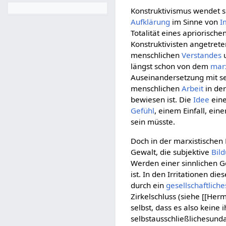
Konstruktivismus wendet si
Aufklärung
im Sinne von
I
Totalität eines apriorische
Konstruktivisten angetre
menschlichen
Verstandes
u
längst schon von dem
marx
Auseinandersetzung mit s
menschlichen
Arbeit
in de
bewiesen ist. Die
Idee
ein
Gefühl
, einem Einfall, ein
sein müsste.
Doch in der marxistische
Gewalt, die subjektive
Bil
Werden einer sinnlichen G
ist. In den Irritationen di
durch ein
gesellschaftliche
Zirkelschluss (siehe [[He
selbst, dass es also keine
selbstausschließlichesund