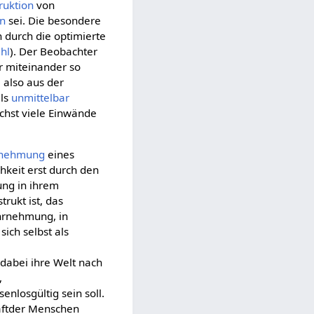
ruktion
von
en
sei. Die besondere
 durch die optimierte
hl
). Der Beobachter
 miteinander so
e
also aus der
als
unmittelbar
ichst viele Einwände
nehmung
eines
chkeit erst durch den
ung in ihrem
rukt ist, das
hrnehmung, in
ich selbst als
dabei ihre Welt nach
,
nlosgültig sein soll.
haftder Menschen