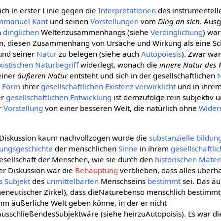
ch in erster Linie gegen die
Interpretationen
des instrumentel
mmanuel Kant
und seinen
Vorstellungen
vom
Ding an sich
. Aus
n
dinglichen
Weltenzusammenhangs (siehe
Verdinglichung
) war
ten, diesen Zusammenhang von Ursache und Wirkung als eine S
nd seiner
Natur
zu belegen (siehe auch
Autopoiesis
). Zwar wa
istischen
Naturbegriff
widerlegt, wonach die
innere Natur des
einer
äußeren Natur
entsteht und sich in der gesellschaftlichen
r
Form
ihrer
gesellschaftlichen
Existenz
verwirklicht
und in ihre
er
gesellschaftlichen
Entwicklung
ist demzufolge rein subjektiv 
er
Vorstellung
von einer besseren Welt, die natürlich ohne
Wider
n Diskussion kaum nachvollzogen wurde die
substanzielle
bildun
dungsgeschichte
der menschlichen
Sinne
in ihrem
gesellschaftli
esellschaft der Menschen, wie sie durch den
historischen Mater
eser Diskussion war die
Behauptung
verblieben, dass alles überh
s
Subjekt
des
unmittelbarten
Menschseins
bestimmt
sei. Das äu
rmeneutischer Zirkel), dass dieNaturebenso menschlich bestimmt
 ihm äußerliche Welt geben könne, in der er nicht
ausschließendesSubjektwäre (siehe heirzuAutopoisis). Es war d