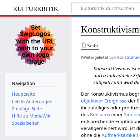
kulturkritik
Konstruktivism
Seite
(Weitergeleitet von
Konstruktivi
Konstruktivismus ist 
durch individuelle E
subjektiv und wird du
Navigation
Der Konstruktivismus begr
Hauptseite
objektiver
Ereignisse
der
E
Letzte Änderungen
ihr zufälliges oder produz
Zufällige Seite
des
Konsums
einer
Sinnbi
Hilfe zu MediaWiki
entsprechende Empfindun
Spezialseiten
verallgemeinert wird, ist 
ohne die
Aufmerksamkeit