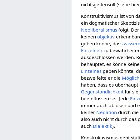
nichtsgeltensoll (siehe hie
Konstruktivismus ist von d
ein dogmatischer Skeptizi
Neoliberalismus
folgt. Der
keinen
objektiv
erkennbar
geben könne, dass
wissens
Einzelnen
zu bewahrheiten 
ausgeschlossen werden. Ko
behauptet, es könne kein
Einzelnes
geben könnte, da
bezweifelte er die
Möglich
haben, dass es überhaupt
Gegenständlichkeit
für sie
beeinflussen sei. Jede
Einz
immer auch ablösen und er
keiner
Negation
durch di
also auch nicht durch das
auch
Dialektik
).
Konstruktivismus geht sta