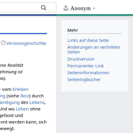
Anonym
Mehr
Links auf diese Seite
Versionsgeschichte
Änderungen an verlinkten
Seiten
Druckversion
ene Realität
Permanenter Link
nehmung ist
Seiten­­informationen
ia).
Seitenlogbücher
 – vom
Erleben
ng
(siehe
Reiz
) durch
tändigung
des
Lebens
,
 Und wo
Leben
ohne
efasst und
nnt werden kann, sich
ewegt.