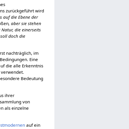
nes
ns zurückgeführt wird
is auf die Ebene der
oßen
, aber sie stehen
Natur, die einerseits
soll doch die
st nachträglich, im
 Bedingungen. Eine
uf die alle Erkenntnis
n verwendet.
e besondere Bedeutung
s ihrer
Ansammlung von
n als einzelne
ostmodernen
auf ein