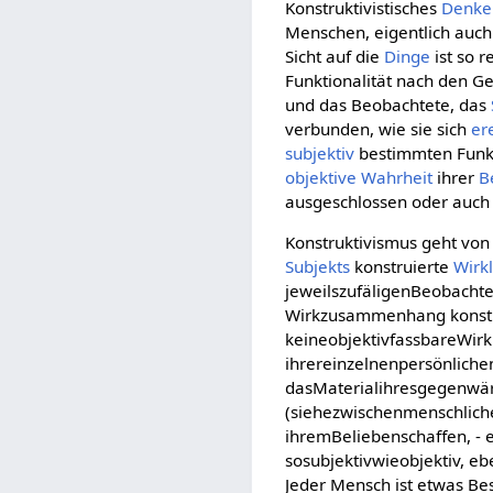
Konstruktivistisches
Denke
Menschen, eigentlich auch
Sicht auf die
Dinge
ist so r
Funktionalität nach den 
und das Beobachtete, das
verbunden, wie sie sich
er
subjektiv
bestimmten Funkt
objektive
Wahrheit
ihrer
B
ausgeschlossen oder auch n
Konstruktivismus geht von
Subjekts
konstruierte
Wirkl
jeweilszufäligenBeobachte
Wirkzusammenhang konstruie
keineobjektivfassbareWir
ihrereinzelnenpersönliche
dasMaterialihresgegenwär
(siehezwischenmenschliche
ihremBeliebenschaffen, - e
sosubjektivwieobjektiv, eb
Jeder Mensch ist etwas Be