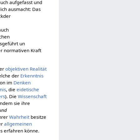
uch aufgefasst und
tlich ausmacht: Das
ckder
auch
ichen
sgeführt un
r normativen Kraft
er
objektiven
Realität
elche der
Erkenntnis
on im
Denken
nis
, die
eidetische
ers
). Die
Wissenschaft
 indem sie ihre
 und
ihrer
Wahrheit
besitze
er
allgemeinen
s erfahren könne.