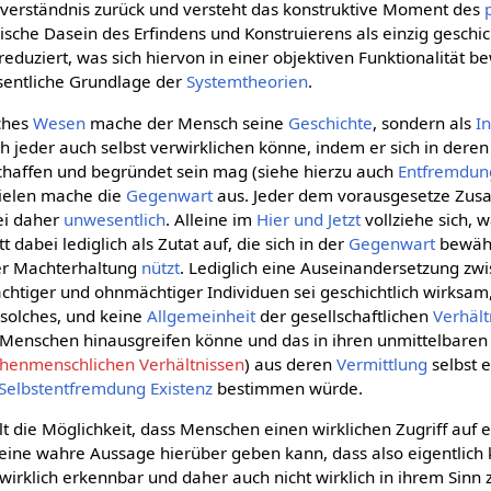
erständnis zurück und versteht das konstruktive Moment des
ische Dasein des Erfindens und Konstruierens als einzig geschi
 reduziert, was sich hiervon in einer objektiven Funktionalität b
sentliche Grundlage der
Systemtheorien
.
iches
Wesen
mache der Mensch seine
Geschichte
, sondern als
I
ich jeder auch selbst verwirklichen könne, indem er sich in dere
schaffen und begründet sein mag (siehe hierzu auch
Entfremdun
ielen mache die
Gegenwart
aus. Jeder dem vorausgesetze Zu
ei daher
unwesentlich
. Alleine im
Hier und Jetzt
vollziehe sich, 
 dabei lediglich als Zutat auf, die sich in der
Gegenwart
bewähr
hrer Machterhaltung
nützt
. Lediglich eine Auseinandersetzung zw
htiger und ohnmächtiger Individuen sei geschichtlich wirksam
 solches, und keine
Allgemeinheit
der gesellschaftlichen
Verhält
er Menschen hinausgreifen könne und das in ihren unmittelbare
chenmenschlichen Verhältnissen
) aus deren
Vermittlung
selbst 
Selbstentfremdung
Existenz
bestimmen würde.
t die Möglichkeit, dass Menschen einen wirklichen Zugriff auf e
eine wahre Aussage hierüber geben kann, dass also eigentlich 
 wirklich erkennbar und daher auch nicht wirklich in ihrem Sinn z