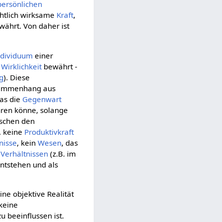
persönlichen
chtlich wirksame
Kraft
,
ewährt. Von daher ist
ndividuum
einer
n
Wirklichkeit
bewährt -
g
). Diese
sammenhang aus
was die
Gegenwart
en könne, solange
ischen den
, keine
Produktivkraft
nisse
, kein
Wesen
, das
n
Verhältnissen
(z.B. im
entstehen und als
ine objektive Realität
keine
u beeinflussen ist.