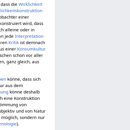
 dass die
Wirklichkeit
lichkeitskonstruktion
eobachter einer
nstruiert wird, dass
h alleine oder in
an jede
Interpretation
eren
Kritik
ist demnach
mus einer
Konsumkultur
nschen schon vor aller
en, ganz gleich, aus
ben
könne, dass sich
ur aus dem
mung
könne deshalb
h eine Konstruktion
stimmung von
bjektiv und von Natur
t
möglich, sondern nur
nologie
).