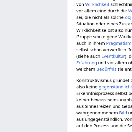
von
Wirklichkeit
schlechthi
vor allem eine durch die
W
sei, die nicht als solche
obj
Situation oder eines Zust
Wirklichkeit selbst also nu
Gruppe sein eigene Wirklic
auch in ihrem
Pragmatism
selbst schon verwerflich. 
(siehe auch
Eventkultur
), 
Erfahrung
und vor allem o
welchem
Bedürfnis
sie ent
Konstruktivismus gründet 
also keine
gegenständlich
Erkenntnisprozess selbst b
keiner bewusstseinsunab
aus Sinnesreizen und Gedä
wahrgenommenem
Bild
u
aus ungegenständlich. Von
auf den Prozess und die S