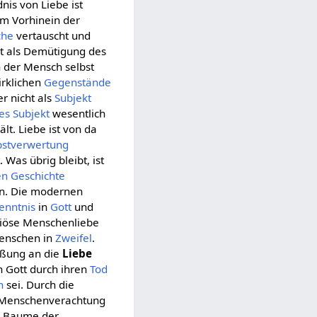
nis von Liebe ist
 im Vorhinein der
che
vertauscht und
t als Demütigung des
 der Mensch selbst
irklichen
Gegenstände
r nicht als
Subjekt
es Subjekt
wesentlich
lt. Liebe ist von da
bstverwertung
. Was übrig bleibt, ist
en
Geschichte
n. Die modernen
enntnis
in
Gott
und
giöse Menschenliebe
enschen in
Zweifel
.
ßung an die
Liebe
 Gott durch ihren
Tod
n
sei. Durch die
n Menschenverachtung
om Baume der