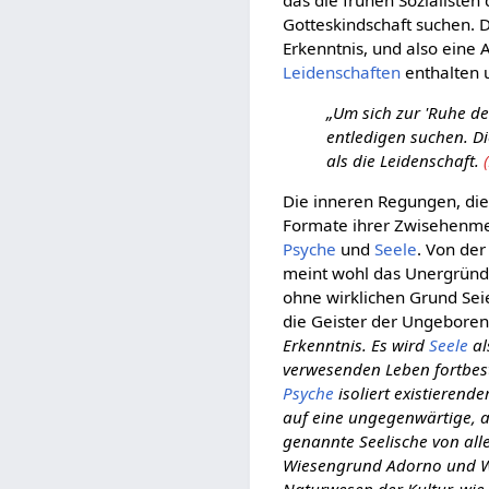
Gotteskindschaft suchen. D
Erkenntnis, und also eine
Leidenschaften
enthalten 
„Um sich zur 'Ruhe de
entledigen suchen. Di
als die Leidenschaft.
Die inneren Regungen, d
Formate ihrer Zwisehenme
Psyche
und
Seele
. Von der
meint wohl das Unergründet
ohne wirklichen Grund Sei
die Geister der Ungeborene
Erkenntnis. Es wird
Seele
al
verwesenden Leben fortbest
Psyche
isoliert existieren
auf eine ungegenwärtige, al
genannte Seelische von all
Wiesengrund Adorno und Wa