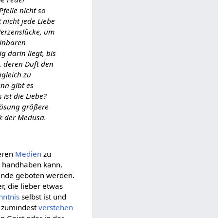
feile nicht so
 nicht jede Liebe
 Herzenslücke, um
einbaren
g darin liegt, bis
 deren Duft den
ugleich zu
nn gibt es
ist die Liebe?
 Lösung größere
ck der Medusa.
deren
Medien
zu
iv handhaben kann,
lande geboten werden.
, die lieber etwas
nntnis
selbst ist und
o zumindest
verstehen
en Geist oder in der