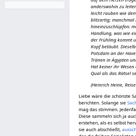
anderswohin zu leiten
leicht rauben wie dem
blitzartig; manchmal 
hineinzuschlüpfen: ma
Handlung, was wie ein
der Frühling kommt u
Kopf betäubt. Dieselb
Potsdam an der Havel 
Tränen in Ägypten un
Hat keiner ihr Wesen 
Qual als das Rätsel s
(Heinrich Heine, Reise
Liebe wäre die schönste S
berichten. Solange sie
Sac
mag das stimmen. Jedenfal
Diese sammeln sich ja auc
erstehen, als es selbst her
sie auch abschließt,
aussch
das die frühen Sozialisten