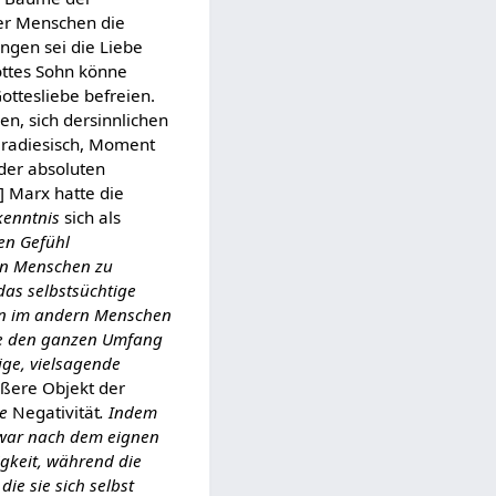
r Menschen die
ngen sei die Liebe
ottes Sohn könne
ttesliebe befreien.
n, sich dersinnlichen
paradiesisch, Moment
 der absoluten
] Marx hatte die
kenntnis
sich als
en Gefühl
nen Menschen zu
as selbstsüchtige
sen im andern Menschen
ß sie den ganzen Umfang
nige, vielsagende
ußere Objekt der
ie
Negativität
. Indem
zwar nach dem eignen
gkeit, während die
die sie sich selbst