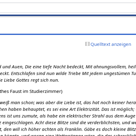
Quelltext anzeigen
)
d und Auen, Die eine tiefe Nacht bedeckt, Mit ahnungsvollem, he
eckt. Entschlafen sind nun wilde Triebe Mit jedem ungestümen Tun
e Liebe Gottes regt sich nun.
thes Faust im Studierzimmer)
weiß man schon; was aber die Liebe ist, das hat noch keiner her
en haben behauptet, es sei eine Art Elektrizität. Das ist möglich
s ist uns zumute, als habe ein elektrischer Strahl aus dem Auge
rz eingeschlagen. Ach! diese Blitze sind die verderblichsten, und 
t, den will ich höher achten als Franklin. Gäbe es doch kleine Blit
n könnte, und woran eine Wetterstange wäre, die das schrecklic