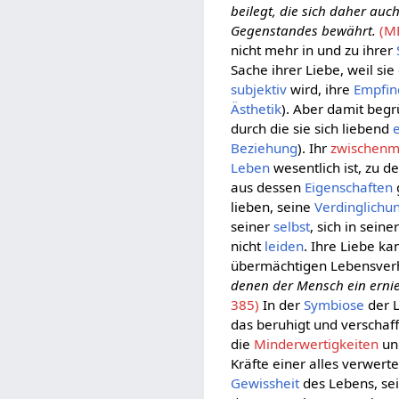
beilegt, die sich daher auc
Gegenstandes bewährt.
(M
nicht mehr in und zu ihrer
Sache ihrer Liebe, weil sie 
subjektiv
wird, ihre
Empfi
Ästhetik
). Aber damit begr
durch die sie sich liebend
Beziehung
). Ihr
zwischenme
Leben
wesentlich ist, zu 
aus dessen
Eigenschaften
lieben, seine
Verdinglichu
seiner
selbst
, sich in seine
nicht
leiden
. Ihre Liebe ka
übermächtigen Lebensverhä
denen der Mensch ein ernied
385)
In der
Symbiose
der L
das beruhigt und verschaf
die
Minderwertigkeiten
u
Kräfte einer alles verwer
Gewissheit
des Lebens, se