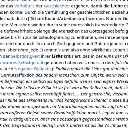
ber das
Verhältnis
der
Geschlechter
ergehen, damit die
Liebe
de
den könne. Durch die Verführung der geschlechtlichen Beziehu
 deshalb durch [[SchamTodundArbeitbestraft werden. Nur der G
die Menschen wieder durch seine menschlich transzendierte Go
ne tiefeWahrheit: Solange die Menschen das Gottesgebot befolge
Liebe bis hin zur Selbstaufopferung zu enthalten, sei ihrLeben
eit und nur durch ihn, durch Gott gegeben und Gott ergeben in
- aber ohne jede Erkenntnis und also ohne wirkliches Leben.]
in der
Selbstlosigkeit
ihrer
Liebe
kritisiert, das in der
Ruhe der Er
ls
wahres
Selbstgefühl
gefunden haben will, das sich dem
falsch
zu auch
Negative Dialektik
):
Endlich macht die Liebe gar den ei
 Gemütsaffektion
des andern Menschen, zum Objekt, worin sich d
 befriedigt, ein selbstsüchtiges Gefühl, weil es sein eignes We
ht sein. Die kritische Kritik ist so frei von aller Selbstsucht, da
ihrem eignen Selbst erschöpft findet. ... Der geistreiche, vielsin
 der Ruhe des Erkennens nur das kategorische Schema:
dieses ä
a der Komet dem spekulativen Naturphilosophen nichts sagt als d
um äußeren Objekt seiner Gemütsaffektion macht, legt er ihm 
ritik
Wichtigkeit
bei, aber eine sozusagen gegenständliche Wichti
ik den Gegenständen beilegt, nichts anders ist als die Wichtigkeit, 