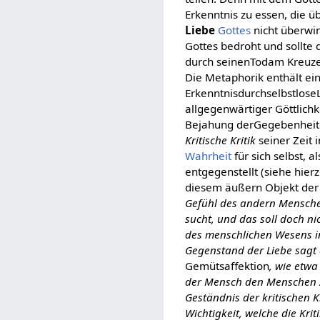
Erkenntnis zu essen, die ü
Liebe
Gottes
nicht überwin
Gottes bedroht und sollte
durch seinenTodam Kreuze 
Die Metaphorik enthält ei
Erkenntnisdurchselbstlose
allgegenwärtiger Göttlichk
Bejahung derGegebenheiten
Kritische Kritik
seiner Zeit 
Wahrheit
für sich selbst, a
entgegenstellt (siehe hier
diesem äußern Objekt der
Gefühl des andern Menschen
sucht, und das soll doch nic
des menschlichen Wesens in 
Gegenstand der Liebe sagt
Gemütsaffektion
, wie etw
der Mensch den Menschen z
Geständnis der kritischen K
Wichtigkeit, welche die Krit