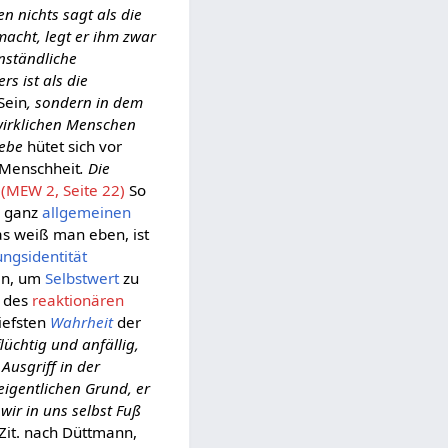
n nichts sagt als die
acht, legt er ihm zwar
nständliche
rs ist als die
Sein
, sondern in dem
wirklichen Menschen
iebe
hütet sich vor
r Menschheit
. Die
(MEW 2, Seite 22)
So
r ganz
allgemeinen
as weiß man eben, ist
gsidentität
sen, um
Selbstwert
zu
des
reaktionären
iefsten
Wahrheit
der
flüchtig und anfällig,
Ausgriff in der
eigentlichen Grund, er
wir in uns selbst Fuß
Zit. nach Düttmann,