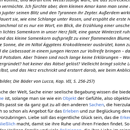
 vermöchte. Ich fürchte aber, dem kleinen Amor kann man seine P
 Jupiter seinen Blitz und den Tyrannen ihr Zepter. Außerdem wirkt
lauert sie, wie eine Schlange unter Rosen, und erspäht die erste
nchmal ist es nur ein Wort, ein Blick, die Erzählung einer unsch
 lichtes Samenkorn in unser Herz fällt, eine ganze Winterzeit ruhi
nd das kleine Samenkorn aufsprießt zu einer flammenden Blume,
e Sonne, die im Niltal Ägyptens Krokodileneier ausbrütet, kann z
die Liebessaat in einem jungen Herzen zur Vollreife bringen – da
d Potsdam. Aber Tränen sind noch lange keine Erklärungen – Was 
ergründet? hat keiner das Rätsel gelöst? Vielleicht bringt solche
elbst, und das Herz erschrickt und erstarrt darob, wie beim Anbli
bilder, Die Bäder von Lucca, Kap. VII, S. 256-257)
ache der Welt, Sache einer seelische Begabung wissen die bie
he
ist, solange man sie wie ein
Objekt
der Gefühle, also objekt
ls passt sie da ganz gut zu all den anderen
Sachen
, die hierzu
h so schon als Angebot für das
Erleben
und zur Beglückung derer
vorzubringen. Liebe soll das eigentliche Glück sein, das die
Erke
ließlich
macht, damit sie ihre Ruhe und ihren Frieden findet. S
 der
Heiligen Familie
und viele
Religionen
, die ihre Liebe im rein