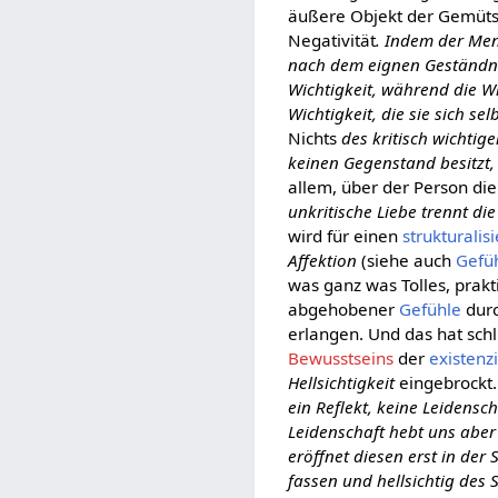
äußere Objekt der Gemüts
Negativität
. Indem der Me
nach dem eignen Geständnis
Wichtigkeit, während die Wi
Wichtigkeit, die sie sich se
Nichts
des kritisch wichti
keinen Gegenstand besitzt, 
allem, über der Person die
unkritische Liebe trennt d
wird für einen
strukturalis
Affektion
(siehe auch
Gefü
was ganz was Tolles, prakt
abgehobener
Gefühle
durc
erlangen. Und das hat schl
Bewusstseins
der
existenzi
Hellsichtigkeit
eingebrockt
ein Reflekt, keine Leidensc
Leidenschaft hebt uns aber
eröffnet diesen erst in der
fassen und hellsichtig des