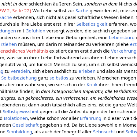
h nicht in dem
schlechten äußeren Sein
, sondern in dem
Nichts
de
EW 2, Seite 22)
Wo Liebe selbst zur
Sache
geworden ist, müssen
Sache
erkennen, sich nicht als gesellschaftliches Wesen lieben. 
durch sie ihre Liebe erst erst in irer
Selbstlosigkeit
erfahren, wo
ndungen
mit
Gefühlen
versorgt werden, die sachlich gegeben si
ünden sie aus ihrer Liebe eine Geborgenheit, eine
Lebensburg
erziehen
müssen, um darin miteinander zu verkehren (siehe
erz
nschliches Verhältnis
existiert dann erst durch die
Verkehrung
dem, was sie in ihrer Liebe fortwährend aus ihrem Leben versac
genutzt wird, um für sich Mensch zu sein, um sich selbst wenigs
ng
zu
veredeln
, sich eben sachlich zu
erleben
und also als Mensc
r
Selbstbeziehung
ganz
selbstlos
zu verleben. Menschen mögen s
nn aber nur wahr sein, wo sie sich in der
Kritik
ihrer ihnen frem
ltnisse finden, in
dem kategorischen Imperativ, alle Verhältnis
rigtes, ein geknechtetes, ein verlassenes, ein verächtliches Wese
iebenden ist dann auch tatsächlich alles eins, ist die ganze We
ft
Selbstgewissheit
gegen all die Anfechtungen der herrschende
nd
Isolationen
, welche schon vor aller
Erfahrung
in dieser Welt 
tenden
Gesellschaft
gegeben sind. Da ist Liebe sowohl ein Mom
ine
Sinnbildung
, als auch der Inbegriff aller
Sehnsucht
und
Selb