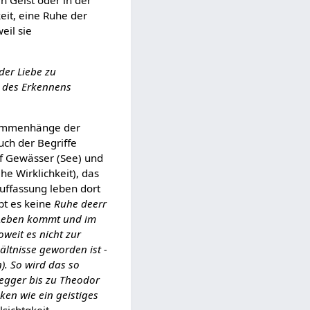
eit, eine Ruhe der
eil sie
 der Liebe zu
he des Erkennens
sammenhänge der
uch der Begriffe
f Gewässer (See) und
e Wirklichkeit), das
uffassung leben dort
bt es keine
Ruhe deerr
n Leben kommt und im
oweit es nicht zur
ltnisse geworden ist -
). So wird das so
egger bis zu Theodor
en wie ein geistiges