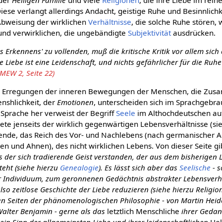
iese verlangt allerdings Andacht, geistige Ruhe und Besinnlichk
 Abweisung der wirklichen
Verhältnisse
, die solche Ruhe stören, w
und verwirklichen, die ungebändigte
Subjektivität
ausdrücken.
s Erkennens' zu vollenden, muß die kritische Kritik vor allem sich
e Liebe ist eine Leidenschaft, und nichts gefährlicher für die Ru
(MEW 2, Seite 22)
ie Erregungen der inneren Bewegungen der Menschen, die Zu
nshlichkeit, der
Emotionen
, unterscheiden sich im Sprachgebra
 Sprache her verweist der Begriff
Seele
im Althochdeutschen au
e jenseits der wirklich gegenwärtigen Lebensverhältnisse (sieh
ende, das Reich des Vor- und Nachlebens (nach germanischer A
n und Ahnen), des nicht wirklichen Lebens. Von dieser Seite gi
s der sich tradierende Geist verstanden, der aus dem bisherige
eht (siehe hierzu
Genealogie
). Es lässt sich aber das
Seelische
- s
der Individuum, zum geronnenen Gedächtnis abstrakter Lebensverhä
so zeitlose Geschichte der Liebe reduzieren (siehe hierzu Religion
en Seiten der phänomenologischen Philosophie - von Martin Heid
lter Benjamin - gerne als das
letztlich Menschliche
ihrer Gedank