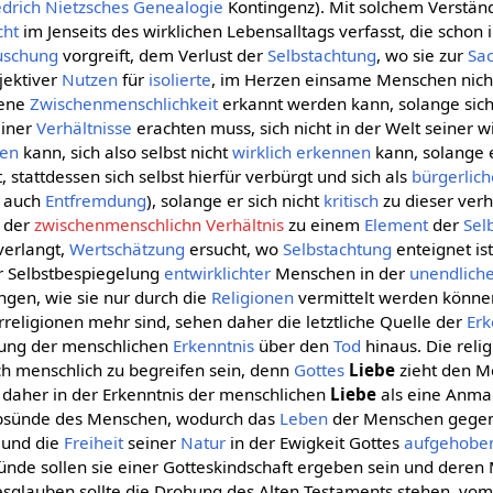
edrich Nietzsches
Genealogie
Kontingenz). Mit solchem Verständ
cht
im Jenseits des wirklichen Lebensalltags verfasst, die schon
uschung
vorgreift, dem Verlust der
Selbstachtung
, wo sie zur
Sa
bjektiver
Nutzen
für
isolierte
, im Herzen einsame Menschen nich
gene
Zwischenmenschlichkeit
erkannt werden kann, solange sich
iner
Verhältnisse
erachten muss, sich nicht in der Welt seiner w
den
kann, sich also selbst nicht
wirklich
erkennen
kann, solange e
t, stattdessen sich selbst hierfür verbürgt und sich als
bürgerlich
e auch
Entfremdung
), solange er sich nicht
kritisch
zu dieser verhä
der
zwischenmenschlichn Verhältnis
zu einem
Element
der
Sel
verlangt,
Wertschätzung
ersucht, wo
Selbstachtung
enteignet ist
er Selbstbespiegelung
entwirklichter
Menschen in der
unendlich
ngen, wie sie nur durch die
Religionen
vermittelt werden könne
rreligionen mehr sind, sehen daher die letztliche Quelle der
Erk
ßung der menschlichen
Erkenntnis
über den
Tod
hinaus. Die reli
lich menschlich zu begreifen sein, denn
Gottes
Liebe
zieht den M
 daher in der Erkenntnis der menschlichen
Liebe
als eine Anma
rbsünde des Menschen, wodurch das
Leben
der Menschen gegen
 und die
Freiheit
seiner
Natur
in der Ewigkeit Gottes
aufgehobe
ünde sollen sie einer Gotteskindschaft ergeben sein und dere
esglauben sollte die Drohung des Alten Testaments stehen, v