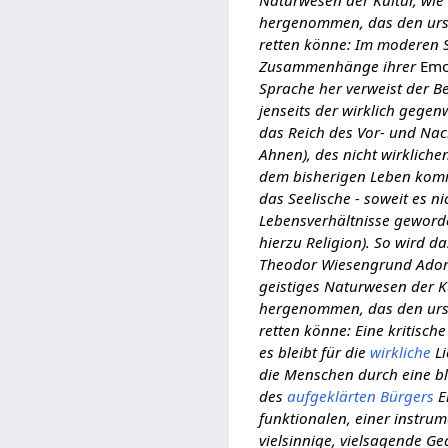
Naturwesen der Kultur, wie 
hergenommen, das den ursp
retten könne: Im moderen 
Zusammenhänge ihrer
Emo
Sprache her verweist der B
jenseits der wirklich gegen
das Reich des Vor- und Na
Ahnen), des nicht wirkliche
dem bisherigen Leben kommt
das Seelische - soweit es n
Lebensverhältnisse geworden
hierzu Religion). So wird d
Theodor Wiesengrund Adorn
geistiges Naturwesen der Ku
hergenommen, das den ursp
retten könne: Eine kritisch
es bleibt für die
wirkliche
Li
die Menschen durch eine 
des
aufgeklärten
Bürgers
E
funktionalen, einer instru
vielsinnige, vielsagende G