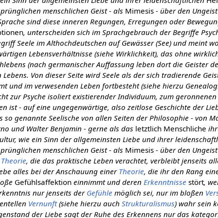
ein Sinn der allgemeinsten Liebe und ihrer leidenschaftlichen
Hel
rünglichen menschlichen Geist - als
Mimesis
- über den Ungeist
Sprache sind diese inneren Regungen, Erregungen oder Bewegun
tionen
, unterscheiden sich im Sprachgebrauch der Begriffe Psyc
egriff Seele im Althochdeutschen auf Gewässer (See) und meint 
wärtigen Lebensverhältnisse (siehe Wirklichkeit), das ohne wirkli
chlebens (nach germanischer Auffassung leben dort die Geister 
n Lebens. Von dieser Seite wird Seele als der sich tradierende Gei
 und im verwesenden Leben fortbesteht (siehe hierzu Genealogie)
icht zur Psyche isoliert existierender Individuum, zum geronnene
 ist - auf eine ungegenwärtige, also zeitlose Geschichte der Lie
as so genannte Seelische von allen Seiten der Philosophie - von M
o und Walter Benjamin - gerne als das
letztlich Menschliche
ihr
ltur, wie ein Sinn der allgemeinsten Liebe und ihrer leidenschaft
rünglichen menschlichen Geist - als
Mimesis
- über den Ungeist
e
Theorie
, die das praktische Leben verachtet, verbleibt jenseits al
ebe alles bei der Anschauung einer
Theorie
, die ihr den Rang ei
bloße
Gefühlsaffektion
einnimmt und deren
Erkenntnisse
stört
, w
rkenntnis nur jenseits der
Gefühle
möglich sei, nur im bloßen
Ver
mentellen
Vernunft
(siehe hierzu auch
Strukturalismus
) wahr sein k
egenstand der Liebe sagt der Ruhe des Erkennens nur das katego