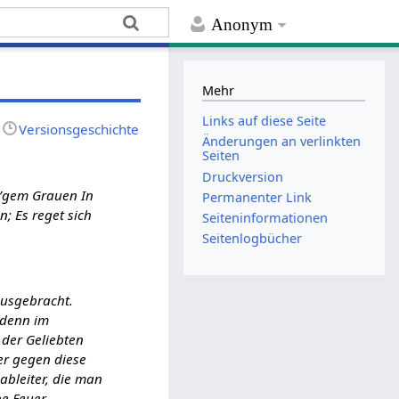
Anonym
Mehr
Links auf diese Seite
Versionsgeschichte
Änderungen an verlinkten
Seiten
Druckversion
il’gem Grauen In
Permanenter Link
; Es reget sich
Seiten­­informationen
Seitenlogbücher
ausgebracht.
; denn im
 der Geliebten
wer gegen diese
zableiter, die man
he Feuer