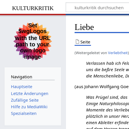
kulturkritik
Liebe
Seite
(Weitergeleitet von
Verliebtheit
Verlassen hab ich Fel
uns die beßre Seele w
die Menschenliebe, Di
Navigation
(aus Johann Wolfgang Goe
Hauptseite
Letzte Änderungen
Was Prügel sind, das 
Zufällige Seite
Einige Naturphilosoph
Hilfe zu MediaWiki
Momente des Verlieben
Spezialseiten
plötzlich in unser He
einen Ableiter erfinde
auf dem Herzen trage