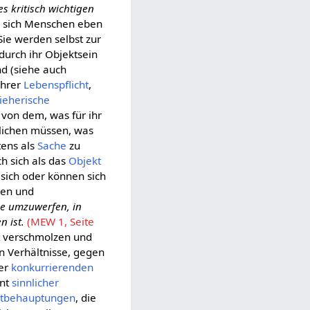
s kritisch wichtigen
 sich Menschen eben
Sie werden selbst zur
durch ihr Objektsein
nd (siehe auch
ihrer
Lebenspflicht
,
ieherische
von dem, was für ihr
hlichen müssen, was
tens als
Sache
zu
h sich als das
Objekt
ich oder können sich
den und
se umzuwerfen, in
n ist.
(MEW 1, Seite
lt verschmolzen und
n Verhältnisse, gegen
der
konkurrierenden
ent
sinnlicher
stbehauptungen
, die