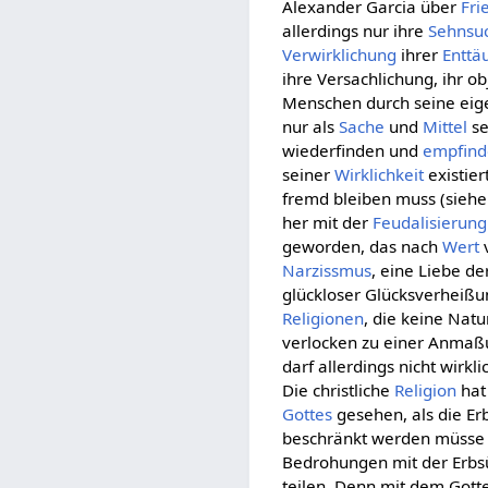
Alexander Garcia über
Fri
allerdings nur ihre
Sehnsu
Verwirklichung
ihrer
Enttä
ihre Versachlichung, ihr o
Menschen durch seine ei
nur als
Sache
und
Mittel
se
wiederfinden und
empfin
seiner
Wirklichkeit
existier
fremd bleiben muss (sieh
her mit der
Feudalisierung
geworden, das nach
Wert
Narzissmus
, eine Liebe d
glückloser Glücksverheißu
Religionen
, die keine Natu
verlocken zu einer Anma
darf allerdings nicht wirk
Die christliche
Religion
hat
Gottes
gesehen, als die E
beschränkt werden müsse
Bedrohungen mit der Erbs
teilen. Denn mit dem Gott