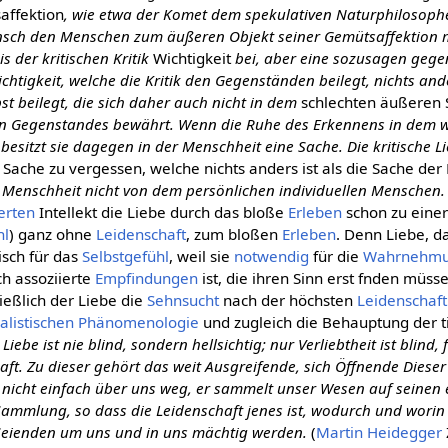
affektion
, wie etwa der Komet dem spekulativen Naturphilosophe
nsch den Menschen zum äußeren Objekt seiner Gemütsaffektion m
 der kritischen Kritik
Wichtigkeit
bei, aber eine sozusagen gege
chtigkeit, welche die Kritik den Gegenständen beilegt, nichts ande
lbst beilegt, die sich daher auch nicht in dem
schlechten äußeren 
gen Gegenstandes bewährt. Wenn die Ruhe des Erkennens in dem 
besitzt sie dagegen in der Menschheit eine Sache. Die kritische L
 Sache zu vergessen, welche nichts anders ist als die Sache de
ie Menschheit nicht von dem persönlichen individuellen Menschen.
ierten
Intellekt die Liebe durch das bloße
Erleben
schon zu eine
hl
) ganz ohne
Leidenschaft
, zum bloßen
Erleben
. Denn Liebe, d
isch für das
Selbstgefühl
, weil sie
notwendig
für die
Wahrnehmun
h assoziierte
Empfindungen
ist, die ihren Sinn erst fnden müs
ießlich der Liebe die
Sehnsucht
nach der höchsten
Leidenschaft
alistischen
Phänomenologie
und zugleich die Behauptung der t
.
Liebe ist nie blind, sondern hellsichtig; nur Verliebtheit ist blind, 
haft. Zu dieser gehört das weit Ausgreifende, sich Öffnende Dieser 
 nicht einfach über uns weg, er sammelt unser Wesen auf seinen 
 Sammlung, so dass die Leidenschaft jenes ist, wodurch und worin 
 Seienden um uns und in uns mächtig werden.
(
Martin Heidegger