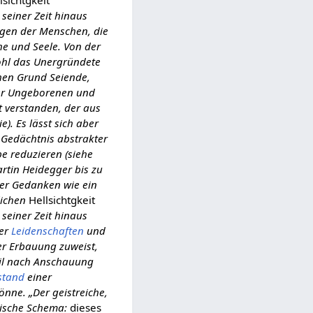
lsichtgkeit
 seiner Zeit hinaus
gen der Menschen, die
he und Seele. Von der
wohl das Unergründete
chen Grund Seiende,
der Ungeborenen und
st verstanden, der aus
. Es lässt sich aber
n Gedächtnis abstrakter
be reduzieren (siehe
artin Heidegger bis zu
er Gedanken wie ein
lichen
Hellsichtgkeit
 seiner Zeit hinaus
ler
Leidenschaften
und
ner Erbauung zuweist,
eil nach Anschauung
stand
einer
önne. „Der geistreiche,
rische Schema:
dieses