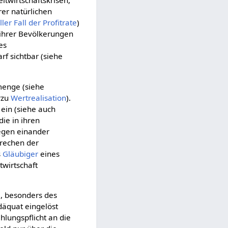
twirtschaftskrisen,
rer natürlichen
ler Fall der Profitrate
)
ihrer Bevölkerungen
es
rf sichtbar (siehe
dmenge (siehe
erzu
Wertrealisation
).
ein (siehe auch
ie in ihren
gen einander
rechen der
s
Gläubiger
eines
twirtschaft
e, besonders des
däquat eingelöst
hlungspflicht an die