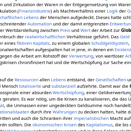
on und Zirkulation der Waren in der Entgegensetzung von Waren
kulation (
Finanzindustrie
) als Machtverhältnis einer
Logik
der
G
schaftlichen
Lebens
der Menschen aufgedeckt. Dieses hatte schl
tschreitender
Automation
und der damit entgrenzten
Entwertu
der Wertdarstellung zwischen
Preis
und
Wert
der Arbeit zur
Glob
enbruch der
realwirtschaftlichen
Verhältnisse geführt. Das
Geld
r eines
fiktiven Kapitals
, zu einem globalen
Schuldgeldsystem
,
alwirtschaften aufgespalten hat in jene, in denen ein
Existen
gegen die Arbeit am Rohstoff der
Verwertung
, von wertloser
Ar
gskrisen chronifinziert hat und die Wertschöpfung zur Sache ei
auf die
Ressourcen
allen
Lebens
entstand, der
Gesellschaften
u
 Mensch
totalisierte
und
substanziell
aufzehrte. Damit war die
losspirale einer absurden
Wertschöpfung
, einer Geldverwertun
geraten. Es war nötig, um die Krisen zu kanalisieren, die das
tät
, die Unmassen einer ungedeckten Geldsumme noch handelba
ationalstaaten
durch ihre
Währungen
zu decken hatten, hatte d
itten und auch die Schranken ihrer
imperialistischen
Macht au
dn sollten. Die
ökonomischen Krisen
des
Kapitalismus
, die bis