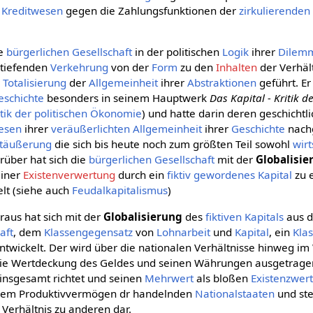
m
Kreditwesen
gegen die Zahlungsfunktionen der
zirkulierenden
ie
bürgerlichen Gesellschaft
in der politischen
Logik
ihrer
Dilem
rtiefenden
Verkehrung
von der
Form
zu den
Inhalten
der Verhält
r
Totalisierung
der
Allgemeinheit
ihrer
Abstraktionen
geführt. E
eschichte
besonders in seinem Hauptwerk
Das Kapital - Kritik d
itik der politischen Ökonomie
) und hatte darin deren geschichtl
esen
ihrer
veräußerlichten
Allgemeinheit
ihrer
Geschichte
nach
täußerung
die sich bis heute noch zum größten Teil sowohl
wirt
rüber hat sich die
bürgerlichen Gesellschaft
mit der
Globalisie
einer
Existenverwertung
durch ein
fiktiv gewordenes Kapital
zu 
lt (siehe auch
Feudalkapitalismus
)
raus hat sich mit der
Globalisierung
des
fiktiven Kapitals
aus 
aft
, dem
Klassengegensatz
von
Lohnarbeit
und
Kapital
, ein
Kla
ntwickelt. Der wird über die nationalen Verhältnisse hinweg i
e Wertdeckung des Geldes und seinen Währungen ausgetragen,
insgesamt richtet und seinen
Mehrwert
als bloßen
Existenzwer
 dem Produktivvermögen dr handelnden
Nationalstaaten
und ste
erhältnis zu anderen dar.