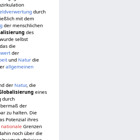
zirkulation
eldverwertung
durch
ießlich mit dem
ng
der menschlichen
alisierung
des
wurde selbst
 das die
zwert
der
beit
und
Natur
die
ner
allgemeinen
nd der
Natur
, die
Globalisierung
eines
g durch
 Übermaß der
r zu halten. Die
as Potenzial ihres
f
nationale
Grenzen
 dahin noch über die