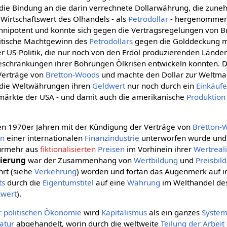
 die Bindung an die darin verrechnete Dollarwährung, die zun
Wirtschaftswert des Ölhandels - als
Petrodollar
- hergenommen 
nipotent und konnte sich gegen die Vertragsregelungen von 
litische Machtgewinn des
Petrodollars
gegen die Golddeckung m
 US-Politik, die nur noch von den Erdöl produzierenden Lände
eschränkungen ihrer Bohrungen Ölkrisen entwickeln konnten. 
Verträge von
Bretton-Woods
und machte den Dollar zur Weltmac
die Weltwährungen ihren
Geldwert
nur noch durch ein
Einkäuf
zmärkte der USA - und damit auch die amerikanische
Produktion
den 1970er Jahren mit der Kündigung der Verträge von
Bretton-
en
einer internationalen
Finanzindustrie
unterworfen wurde und 
rmehr aus
fiktionalisierten
Preisen
im Vorhinein ihrer
Wertreali
sierung
war der Zusammenhang von
Wertbildung
und
Preisbil
rt (siehe
Verkehrung
) worden und fortan das Augenmerk auf i
ts
durch die
Eigentumstitel
auf eine
Währung
im Welthandel d
zwert
).
er politischen Ökonomie
wird
Kapitalismus
als ein ganzes
Syste
atur
abgehandelt, worin durch die weltweite
Teilung der Arbeit