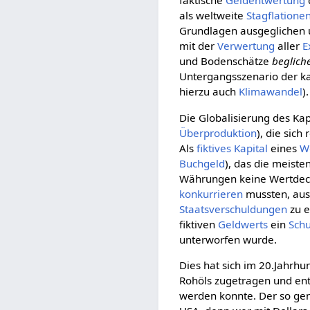
faktische
Geldentwertung
als weltweite
Stagflatione
Grundlagen ausgeglichen 
mit der
Verwertung
aller
E
und Bodenschätze
beglich
Untergangsszenario der kap
hierzu auch
Klimawandel
).
Die Globalisierung des Kap
Überproduktion
), die sich
Als
fiktives Kapital
eines
W
Buchgeld
), das die meist
Währungen keine Wertdec
konkurrieren
mussten, aus 
Staatsverschuldungen
zu 
fiktiven
Geldwerts
ein
Sch
unterworfen wurde.
Dies hat sich im 20.Jahrhu
Rohöls zugetragen und ent
werden konnte. Der so g