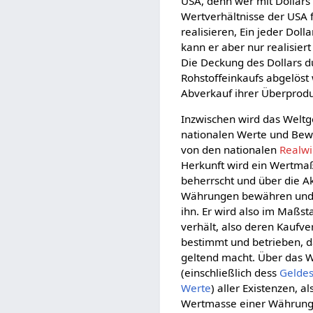
USA, denn wer mit Dollars
Wertverhältnisse der USA 
realisieren, Ein jeder Dol
kann er aber nur realisi
Die Deckung des Dollars d
Rohstoffeinkaufs abgelöst
Abverkauf ihrer Überproduk
Inzwischen wird das Welt
nationalen Werte und Bewe
von den nationalen
Realwi
Herkunft wird ein Wertma
beherrscht und über die 
Währungen bewähren und 
ihn. Er wird also im Maßst
verhält, also deren Kaufve
bestimmt und betrieben, d
geltend macht. Über das W
(einschließlich dess
Gelde
Werte
) aller Existenzen, al
Wertmasse einer Währung 