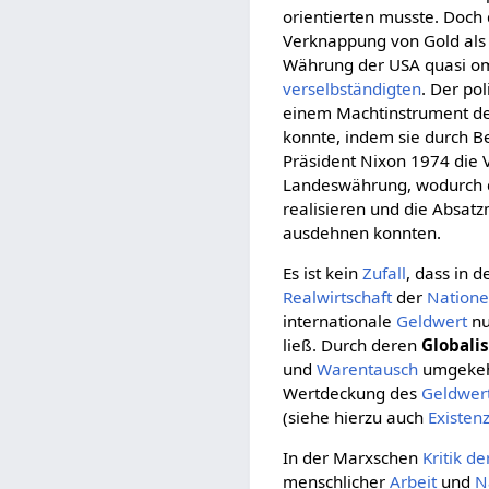
orientierten musste. Doch
Verknappung von Gold als 
Währung der USA quasi om
verselbständigten
. Der po
einem Machtinstrument der
konnte, indem sie durch B
Präsident Nixon 1974 die 
Landeswährung, wodurch 
realisieren und die Absat
ausdehnen konnten.
Es ist kein
Zufall
, dass in 
Realwirtschaft
der
Nation
internationale
Geldwert
nu
ließ. Durch deren
Globali
und
Warentausch
umgekeh
Wertdeckung des
Geldwer
(siehe hierzu auch
Existen
In der Marxschen
Kritik d
menschlicher
Arbeit
und
N