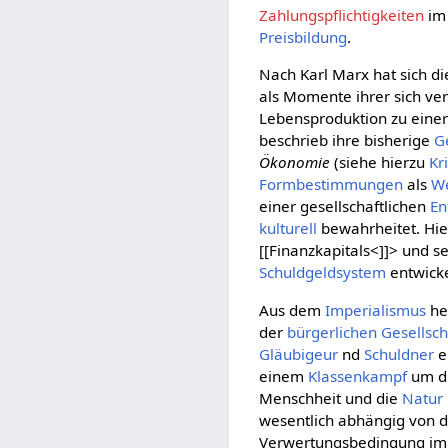
Zahlungspflichtigkeiten
i
Preisbildung
.
Nach Karl Marx hat sich d
als Momente ihrer sich ve
Lebensproduktion zu eine
beschrieb ihre bisherige
G
Ökonomie
(siehe hierzu
Kr
Formbestimmungen
als
W
einer gesellschaftlichen
En
kulturell
bewahrheitet. Hie
[[Finanzkapitals<]]> und s
Schuldgeldsystem
entwicke
Aus dem
Imperialismus
he
der
bürgerlichen Gesellsch
Gläubigeur
nd
Schuldner
e
einem
Klassenkampf
um di
Menschheit und die
Natur
wesentlich abhängig von
Verwertungsbedingung im V