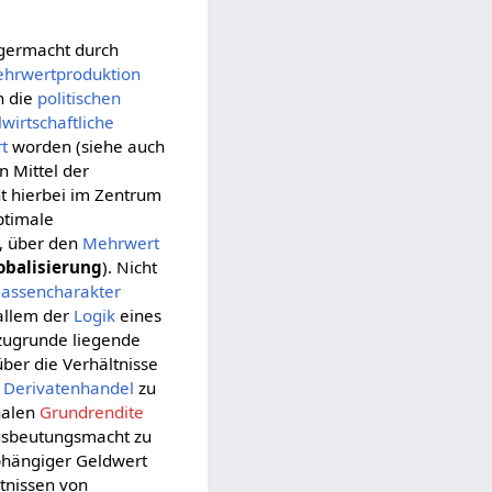
germacht durch
hrwertproduktion
h die
politischen
lwirtschaftliche
t
worden (siehe auch
 Mittel der
t hierbei im Zentrum
ptimale
), über den
Mehrwert
obalisierung
). Nicht
lassencharakter
 allem der
Logik
eines
zugrunde liegende
ber die Verhältnisse
d
Derivatenhandel
zu
nalen
Grundrendite
Ausbeutungsmacht zu
bhängiger Geldwert
tnissen von