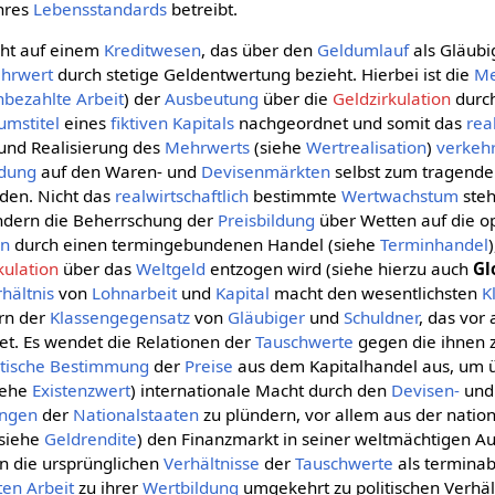
hres
Lebensstandards
betreibt.
ht auf einem
Kreditwesen
, das über den
Geldumlauf
als Gläubi
hrwert
durch stetige Geldentwertung bezieht. Hierbei ist die
Me
nbezahlte Arbeit
) der
Ausbeutung
über die
Geldzirkulation
durc
umstitel
eines
fiktiven Kapitals
nachgeordnet und somit das
rea
und Realisierung des
Mehrwerts
(siehe
Wertrealisation
)
verkehr
ldung
auf den Waren- und
Devisenmärkten
selbst zum tragenden
en. Nicht das
realwirtschaftlich
bestimmte
Wertwachstum
steh
ondern die Beherrschung der
Preisbildung
über Wetten auf die o
en
durch einen termingebundenen Handel (siehe
Terminhandel
kulation
über das
Weltgeld
entzogen wird (siehe hierzu auch
Gl
hältnis
von
Lohnarbeit
und
Kapital
macht den wesentlichsten
K
rn der
Klassengegensatz
von
Gläubiger
und
Schuldner
, das vor
tet. Es wendet die Relationen der
Tauschwerte
gegen die ihnen 
itische
Bestimmung
der
Preise
aus dem Kapitalhandel aus, um ü
iehe
Existenzwert
) internationale Macht durch den
Devisen-
un
ngen
der
Nationalstaaten
zu plündern, vor allem aus der natio
(siehe
Geldrendite
) den Finanzmarkt in seiner weltmächtigen 
n die ursprünglichen
Verhältnisse
der
Tauschwerte
als termina
ten Arbeit
zu ihrer
Wertbildung
umgekehrt zu politischen Verhäl