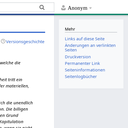
Anonym
Mehr
Links auf diese Seite
Versionsgeschichte
Änderungen an verlinkten
Seiten
Druckversion
 welche die
Permanenter Link
Seiten­­informationen
Seitenlogbücher
it tritt ein
der materiellen,
rch die unendlich
n. Die billigen
 den Grund
Kapitulation
n, wenn sie nicht