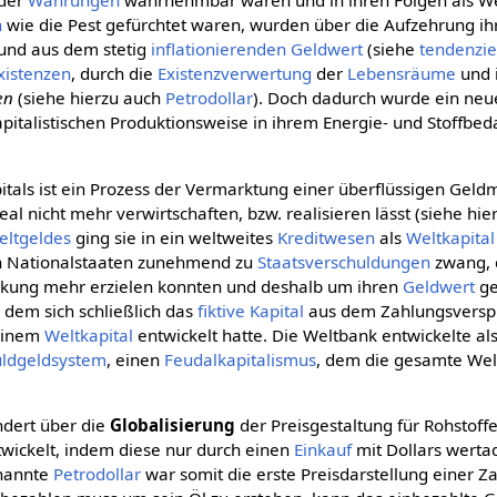
der
Währungen
wahrnehmbar waren und in ihren Folgen als Wel
n
wie die Pest gefürchtet waren, wurden über die Aufzehrung ih
und aus dem stetig
inflationierenden
Geldwert
(siehe
tendenziel
xistenzen
, durch die
Existenzverwertung
der
Lebensräume
und 
en
(siehe hierzu auch
Petrodollar
). Doch dadurch wurde ein neu
italistischen Produktionsweise in ihrem Energie- und Stoffbeda
itals ist ein Prozess der Vermarktung einer überflüssigen Gel
 real nicht mehr verwirtschaften, bzw. realisieren lässt (siehe hi
eltgeldes
ging sie in ein weltweites
Kreditwesen
als
Weltkapital
en Nationalstaaten zunehmend zu
Staatsverschuldungen
zwang, d
kung mehr erzielen konnten und deshalb um ihren
Geldwert
ge
dem sich schließlich das
fiktive Kapital
aus dem Zahlungsversp
einem
Weltkapital
entwickelt hatte. Die Weltbank entwickelte al
uldgeldsystem
, einen
Feudalkapitalismus
, dem die gesamte Wel
ndert über die
Globalisierung
der Preisgestaltung für Rohstoff
wickelt, indem diese nur durch einen
Einkauf
mit Dollars werta
enannte
Petrodollar
war somit die erste Preisdarstellung einer Za