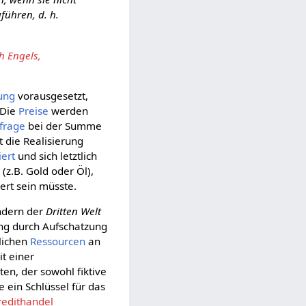
führen, d. h.
h Engels,
dung
vorausgesetzt,
 Die
Preise
werden
frage
bei der Summe
 die Realisierung
iert
und sich letztlich
 (z.B. Gold oder Öl),
ert sein müsste.
ndern der
Dritten Welt
ung durch Aufschatzung
rlichen
Ressourcen
an
t einer
ten, der sowohl fiktive
 ein Schlüssel für das
redithandel