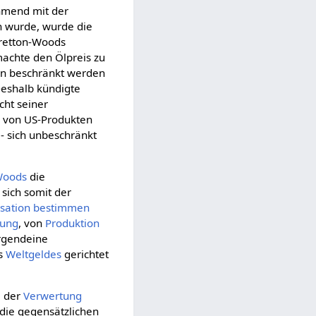
ehmend mit der
wurde, wurde die
Bretton-Woods
achte den Ölpreis zu
rn beschränkt werden
Deshalb kündigte
ht seiner
e
von US-Produkten
- sich unbeschränkt
Woods
die
sich somit der
sation
bestimmen
dung
, von
Produktion
rgendeine
es
Weltgeldes
gerichtet
m
der
Verwertung
die gegensätzlichen