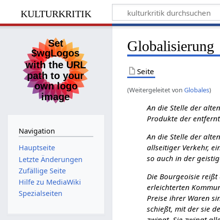
kulturkritik
Globalisierung
Seite
(Weitergeleitet von
Globales
)
An die Stelle der alt
Produkte der entfernt
Navigation
An die Stelle der alt
allseitiger Verkehr, 
Hauptseite
so auch in der geistig
Letzte Änderungen
Zufällige Seite
Die Bourgeoisie reißt
Hilfe zu MediaWiki
erleichterten Kommuni
Spezialseiten
Preise ihrer Waren si
schießt, mit der sie 
zwingt. Sie zwingt al