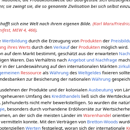
 sie zwingt sie, die so genannte Zivilisation bei sich selbst einzu
.
chafft sich eine Welt nach ihrem eigenen Bilde.
(Karl Marx/Friedric
fest, MEW 4, 466)
.
ie
Wertbildung
durch die Erzeugung von
Produkten
der
Preisbil
ung ihres Werts
durch den
Verkauf
der
Produkten
möglich wird.
on auf dem Markt bestimmt, geschätzt aus der erwarteten
Nach
tigen Waren. Das Verhältnis nach
Angebot und Nachfrage
macht
er in der Landeswährung auf den internationalen Märkten
zirkul
lgemeinen
Ressource
als
Währung
des
Weltgeldes
fixieren sollte
andesbanken zur Besicherung der nationalen
Währung
gespeich
Ausdehnen der Produkte und der kolonialen
Ausbeutung
von Lä
 ungeheueren Umfang des
Kredithandels
ließ sich die Wertdeck
. Jahrhunderts nicht mehr bewerkstelligen. So wurden die natü
gie
, besonders durch vorhandene Erdölvorräte zur Wertsicherhei
en, an der sich die meisten Länder im
Warenhandel
orientier
vermitteln konnte. Mit den Verträgen von
Bretton-Woods
wurde
 potenziellen
Werten
festgelegt, woran sich der internationale
K