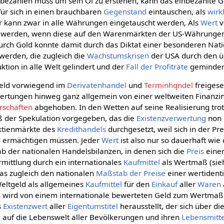
 bezahlen muss um sein Öl zu erstehen, kann das einbezahlte G
für sich in einen brauchbaren
Gegenstand
eintauschen, als
wirk
lar kann zwar in alle Währungen eingetauscht werden, Als
Wert
v
ert werden, wenn diese auf den Warenmärkten der US-Währunge
urch Gold konnte damit durch das Diktat einer besonderen Na
 werden, die zugleich die
Wachstumskrisen
der USA durch den ü
tion in alle Welt gelindert und der
Fall der Profitrate
geminder
geld vorwiegend im
Derivatenhandel
und
Terminhqndel
freigese
rtungen hinweg ganz allgemein von einer weltweiten Finanzin
rschaften
abgehoben. In den Wetten auf seine Realisierung trotz
ß der Spekulation vorgegeben, das die
Existenzverwertung
non 
Aktienmärkte des
Kredithandels
durchgesetzt, weil sich in der Pre
ermächtigen müssen. Jeder
Wert
ist also nur so dauerhaft wie 
ab der nationalen Handelsbilanzen, in denen sich die
Preis
eine
rmittlung durch ein internationales
Kaufmittel
als Wertmaß (si
as zugleich den nationalen
Maßstab der Preise
einer wertiden
eltgeld als allgemeines
Kaufmittel
für den
Einkauf
aller
Waren
s
wird von einem internationale bewerteten Geld zum Wertmaß
s
Existenzwert
aller
Eigentumstitel
herausstellt, der sich über di
auf die Lebenswelt aller Bevölkerungen und ihren
Lebensmitt