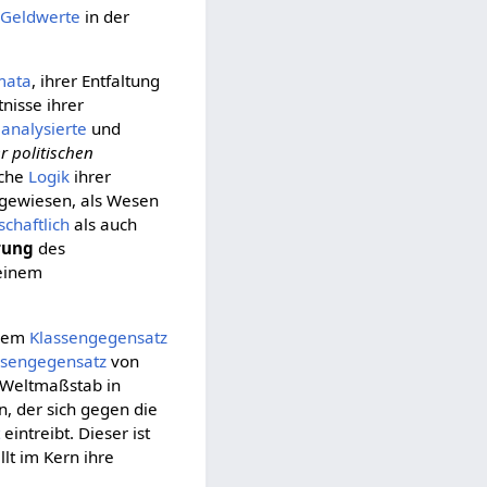
Geldwerte
in der
mata
, ihrer Entfaltung
nisse ihrer
r
analysierte
und
er politischen
iche
Logik
ihrer
gewiesen, als Wesen
schaftlich
als auch
rung
des
einem
dem
Klassengegensatz
ssengegensatz
von
m Weltmaßstab in
 der sich gegen die
t
eintreibt. Dieser ist
llt im Kern ihre