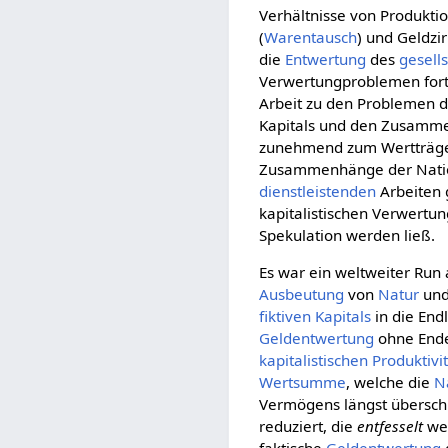
Verhältnisse von Produkti
(
Warentausch
) und Geldzir
die
Entwertung
des
gesell
Verwertungproblemen for
Arbeit zu den Problemen 
Kapitals und den Zusamm
zunehmend zum Wertträge
Zusammenhänge der Nation
dienstleistenden
Arbeiten 
kapitalistischen Verwertun
Spekulation werden ließ.
Es war ein weltweiter Run 
Ausbeutung
von
Natur
und
fiktiven Kapitals
in die End
Geldentwertung
ohne Ende 
kapitalistischen
Produktivi
Wertsumme
, welche die
N
Vermögens längst überschr
reduziert, die
entfesselt
wer