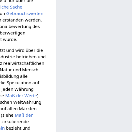
eld nur über die
liche
Sache
on
Gebrauchswerten
n erstanden werden.
tionalbewertung des
berwertigen
t wurde.
tzt und wird über die
dustrie betrieben und
 realwirtschaftlichen
Natur und Mensch
isbildung alle
die Spekulation auf
r jeden Währung
ehe
Maß der Werte
)
tischen Weltwährung
auf allen Märkten
 (siehe
Maß der
e zirkulierende
eln
bezieht und