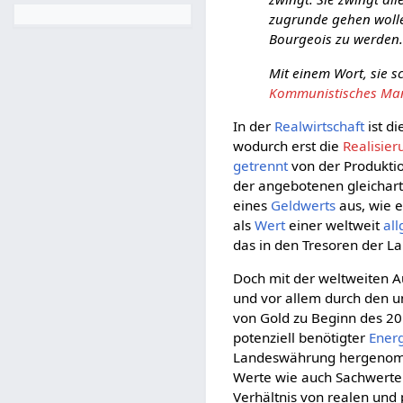
zugrunde gehen wollen;
Bourgeois zu werden
Mit einem Wort, sie s
Kommunistisches Mani
In der
Realwirtschaft
ist d
wodurch erst die
Realisier
getrennt
von der Produkti
der angebotenen gleichar
eines
Geldwerts
aus, wie 
als
Wert
einer weltweit
al
das in den Tresoren der L
Doch mit der weltweiten 
und vor allem durch den
von Gold zu Beginn des 20
potenziell benötigter
Ener
Landeswährung hergenomm
Werte wie auch Sachwerte 
Verhältnis von realen und