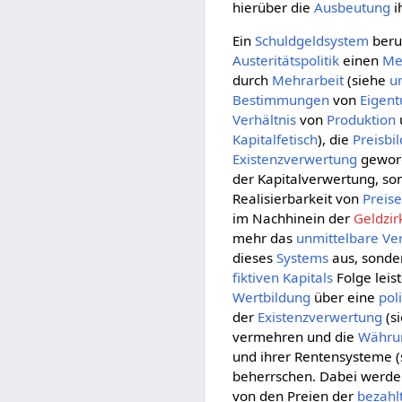
hierüber die
Ausbeutung
i
Ein
Schuldgeldsystem
beru
Austeritätspolitik
einen
Me
durch
Mehrarbeit
(siehe
u
Bestimmungen
von
Eigent
Verhältnis
von
Produktion
Kapitalfetisch
), die
Preisbi
Existenzverwertung
geword
der Kapitalverwertung, s
Realisierbarkeit von
Preis
im Nachhinein der
Geldzir
mehr das
unmittelbare
Ver
dieses
Systems
aus, sonde
fiktiven Kapitals
Folge leis
Wertbildung
über eine
pol
der
Existenzverwertung
(s
vermehren und die
Währu
und ihrer Rentensysteme 
beherrschen. Dabei werde
von den Preien der
bezahl