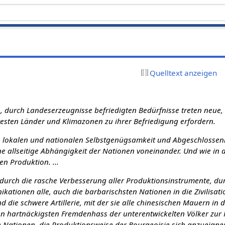
Quelltext anzeigen
en, durch Landeserzeugnisse befriedigten Bedürfnisse treten neue,
esten Länder und Klimazonen zu ihrer Befriedi­gung erfordern.
en lokalen und nationalen Selbstgenügsamkeit und Abgeschlossenhe
eine allseitige Abhängigkeit der Nationen voneinander. Und wie in 
en Produktion. ...
 durch die rasche Verbesserung aller Produktionsinstrumente, du
kationen alle, auch die barbarischsten Nationen in die Zivilisatio
nd die schwere Artillerie, mit der sie alle chinesischen Mauern in
den hartnäckigsten Fremdenhass der unterentwickelten Völker zur 
le Nationen, die Produktionsweise der Bourgeoisie sich anzueigne