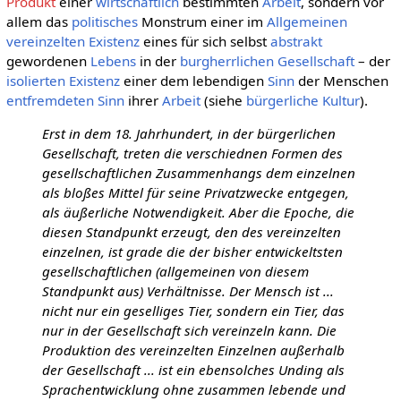
Produkt
einer
wirtschaftlich
bestimmten
Arbeit
, sondern vor
allem das
politisches
Monstrum einer im
Allgemeinen
vereinzelten
Existenz
eines für sich selbst
abstrakt
gewordenen
Lebens
in der
burgherrlichen Gesellschaft
– der
isolierten
Existenz
einer dem lebendigen
Sinn
der Menschen
entfremdeten
Sinn
ihrer
Arbeit
(siehe
bürgerliche Kultur
).
Erst in dem 18. Jahrhundert, in der bürgerlichen
Gesellschaft, treten die verschiednen Formen des
gesellschaftlichen Zusammenhangs dem einzelnen
als bloßes Mittel für seine Privatzwecke entgegen,
als äußerliche Notwendigkeit. Aber die Epoche, die
diesen Standpunkt erzeugt, den des vereinzelten
einzelnen, ist grade die der bisher entwickeltsten
gesellschaftlichen (allgemeinen von diesem
Standpunkt aus) Verhältnisse. Der Mensch ist ...
nicht nur ein geselliges Tier, sondern ein Tier, das
nur in der Gesellschaft sich vereinzeln kann. Die
Produktion des vereinzelten Einzelnen außerhalb
der Gesellschaft ... ist ein ebensolches Unding als
Sprachentwicklung ohne zusammen lebende und