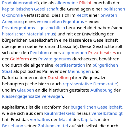
Produktionsmittel
), die als
allgemeine
Pflicht
innerhalb der
kapitalistischen
Gesellschaft
die Grundlagen einer
politischen
Ökonomie
verfasst sind. Dies sich im
Recht
einer
privaten
Aneignung
eines
vereinzelten
Eigentums
– eines
Privateigentums
–
geschichtlich
herausgebildet haben (siehe
historischer Materialismus
) und mit der Entwicklung der
bürgerlichen Gesellschaft in eine klassenlose Gesellschaft
übergehen (siehe Ferdinand Lassalle). Diese Geschichte soll
sich über den
Reichtum
eines
allgemeinen
Privatbesitzes
in
der
Geldform
des
Privateigentums
durchsetzen, bewähren
und durch die allgemeine
Repräsentation
im
bürgerlichen
Staat
als politisches Pallaver der
Meinungen
und
Dafürhaltungen in der
Darstellung
ihrer Gegensätze
behaupten (siehe hierzu auch
repräsentative Demokratie
)
und im
Glauben
an die hierdurch gestaltete
Aufhebung
der
Klassengegensätze
verewigen
.
Kapitalismus ist die Hochform der
bürgerlichen Gesellschaft
,
wie sie sich aus dem
Kaufmittel
Geld
heraus
verselbständigt
hat. Er ist das
Verhältnis
der
Macht
des
Kapitals
in der
Beziehung
seiner
Zahlungsmittel
auf sich selbst, die durch