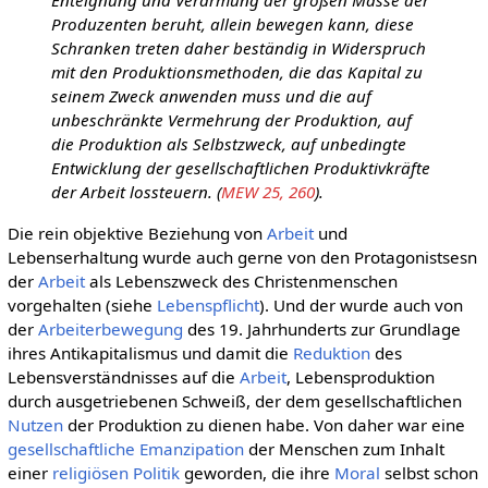
Enteignung und Verarmung der großen Masse der
Produzenten beruht, allein bewegen kann, diese
Schranken treten daher beständig in Widerspruch
mit den Produktionsmethoden, die das Kapital zu
seinem Zweck anwenden muss und die auf
unbeschränkte Vermehrung der Produktion, auf
die Produktion als Selbstzweck, auf unbedingte
Entwicklung der gesellschaftlichen Produktivkräfte
der Arbeit lossteuern. (
MEW 25, 260
).
Die rein objektive Beziehung von
Arbeit
und
Lebenserhaltung wurde auch gerne von den Protagonistsesn
der
Arbeit
als Lebenszweck des Christenmenschen
vorgehalten (siehe
Lebenspflicht
). Und der wurde auch von
der
Arbeiterbewegung
des 19. Jahrhunderts zur Grundlage
ihres Antikapitalismus und damit die
Reduktion
des
Lebensverständnisses auf die
Arbeit
, Lebensproduktion
durch ausgetriebenen Schweiß, der dem gesellschaftlichen
Nutzen
der Produktion zu dienen habe. Von daher war eine
gesellschaftliche
Emanzipation
der Menschen zum Inhalt
einer
religiösen
Politik
geworden, die ihre
Moral
selbst schon