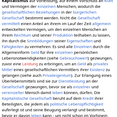
Kapitalismus
auf Vorleistung, auf einem Vorschuss an
Kraft
und Vermögen der
einzelnen
Menschen, wodurch die
gesellschaftlichen
Beziehungen
in der
bürgerlichen
Gesellschaft
bestimmt werden. Nicht die
Gesellschaft
vermittelt
einen Anteil an ihrem im Lauf der Zeit
allgemein
entwickelten Vermögen, um den einzelnen Menschen an
ihrem
Reichtum
und seiner
Produktion
teilhaben zu lassen,
ihn durch die
Sinnbildungen
seiner
Eigenschaften
und
Fähigkeiten
zu vermehren. Es sind alle
Einzelnen
durch die
Allgemeinform
Geld
für ihre
einzelnen
persönlichen
Lebensnotwendigkeiten (siehe
Gebrauchswert
) gezwungen,
zuvor eine
Leistung
zu erbringen, um an
Geld
als
privates
Mittel
eines gesellschaftlichen Vermittlers ihrer
Existenz
zu
gelangen (siehe auch
Privateigentum
). Zur Erlangung eines
Überlebensmittels sind sie zur
Dienstleistung
an der
Gesellschaft
gezwungen, bevor sie als
einzelner
und
vereinzelter
Mensch damit
leben
können, dürfen. Die
Kapitalistische Gesellschaft
beruht auf dem
Kredit
ihrer
Beteiligten, die jedem als
politische
Lebenspflichtigkeit
auferlegt ist und seine Beugung verlangt und bestimmt,
bevor er davon
leben
kann - um nicht schon im Vorhinein