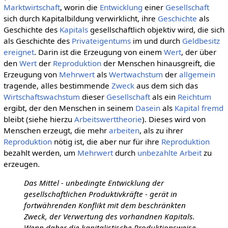
Marktwirtschaft
, worin die
Entwicklung
einer
Gesellschaft
sich durch Kapitalbildung verwirklicht, ihre
Geschichte
als
Geschichte des
Kapitals
gesellschaftlich objektiv wird, die sich
als Geschichte des
Privateigentums
im und durch
Geldbesitz
ereignet
. Darin ist die Erzeugung von einem
Wert
, der über
den
Wert
der
Reproduktion
der Menschen hinausgreift, die
Erzeugung von
Mehrwert
als
Wertwachstum
der
allgemein
tragende, alles bestimmende
Zweck
aus dem sich das
Wirtschaftswachstum
dieser
Gesellschaft
als ein
Reichtum
ergibt, der den Menschen in seinem
Dasein
als
Kapital
fremd
bleibt (siehe hierzu
Arbeitswerttheorie
). Dieses wird von
Menschen erzeugt, die mehr
arbeiten
, als zu ihrer
Reproduktion
nötig ist, die aber nur für ihre
Reproduktion
bezahlt werden, um
Mehrwert
durch
unbezahlte Arbeit
zu
erzeugen.
Das Mittel - unbedingte Entwicklung der
gesellschaftlichen Produktivkräfte - gerät in
fortwährenden Konflikt mit dem beschränkten
Zweck, der Verwertung des vorhandnen Kapitals.
Wenn daher die kapitalistische Produktionsweise