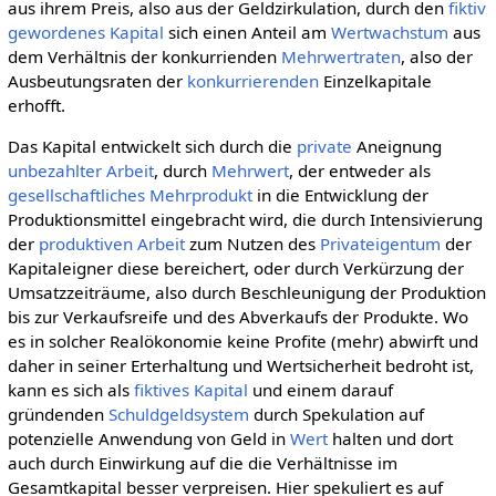
aus ihrem Preis, also aus der Geldzirkulation, durch den
fiktiv
gewordenes Kapital
sich einen Anteil am
Wertwachstum
aus
dem Verhältnis der konkurrienden
Mehrwertraten
, also der
Ausbeutungsraten der
konkurrierenden
Einzelkapitale
erhofft.
Das Kapital entwickelt sich durch die
private
Aneignung
unbezahlter Arbeit
, durch
Mehrwert
, der entweder als
gesellschaftliches
Mehrprodukt
in die Entwicklung der
Produktionsmittel eingebracht wird, die durch Intensivierung
der
produktiven Arbeit
zum Nutzen des
Privateigentum
der
Kapitaleigner diese bereichert, oder durch Verkürzung der
Umsatzzeiträume, also durch Beschleunigung der Produktion
bis zur Verkaufsreife und des Abverkaufs der Produkte. Wo
es in solcher Realökonomie keine Profite (mehr) abwirft und
daher in seiner Erterhaltung und Wertsicherheit bedroht ist,
kann es sich als
fiktives Kapital
und einem darauf
gründenden
Schuldgeldsystem
durch Spekulation auf
potenzielle Anwendung von Geld in
Wert
halten und dort
auch durch Einwirkung auf die die Verhältnisse im
Gesamtkapital besser verpreisen. Hier spekuliert es auf