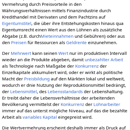
Vermehrung durch Preisvorteile in den
Währungsverhältnissen mittels Finanzindustrie durch
Kredithandel mit Derivaten und dem Pachtzins auf
Eigentumstitel
, die über ihre Entstehungskosten hinaus qua
Eigentumsrecht einen Wert aus den Löhnen als zusätzliche
Abgabe (z.B. durch
Mieteinnahmen
und Gebühren) oder aus
den
Preisen
für Ressourcen als
Geldrente
einzunehmen.
Der
Mehrwert
kann seinen
Wert
nur im produktiven Intervall
wieder an die Produkte abgeben, damit
unbezahlter Arbeit
als Technologie nach Maßgabe der
Konkurrenz
der
Einzelkapitale akkumuliert wird, oder er wirkt als politische
Macht der
Preisbildung
auf den Märkten lokal und weltweit,
wodurch er dnie Nutzung der Reproduktionsmittel bedrängt,
der
Lebensmittel
, des
Lebensstandards
der Lebenshaltung.
Er treibt daher die Lebensverhältnisse der arbeitenden
Bevölkerung vermittelst der
Konkurrenz
der
Lohnarbeiter
immer auf das unterst mögliche Niveau, auf das die bezahlte
Arbeit als
variables Kapital
eingepreist wird.
Die Wertvermehrung erscheint deshalb immer als Druck auf