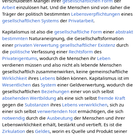
verschuldeten Mangel ihrer
gesellschaftlichen
Form
der
Arbeit
einzulösen hat. Und die Menschen sind von daher die
Träger der politisch bestimmten
Lebensverpflichtungen
eines
gesellschaftlichen
Systems
der
Privatarbeit
.
Kapitalismus ist also die
gesellschaftliche
Form
einer
abstrakt
bestimmten
Naturaneignung, die Gesellschaftsformation
einer
privaten
Verwertung
gesellschaftlicher
Existenz
durch
die
politische
Verfassung einer
Rechtsform
des
Privateigentums
, wodurch die Menschen ihr
Leben
verdienen müssen und also nicht als lebende Menschen
gesellschaftlich zusammenwirken, keine gemeinschaftliche
Wirklichkeit
ihres
Lebens
bilden können. Kapitalismus ist im
Wesentlichen
das
System
einer Geldverwertung, wodurch die
gesellschaftlichen
Beziehungen
einer von sich selbst
absehenden
Wertbildung
als eine sich selbst
fremde Kraft
gegen die
Substanzen
ihres
Lebens
verwirklichen
, sich zu
einer sich selbst
verwertenden
Not
ermächtigen, die sich
notwendig
durch die
Ausbeutung
der Menschen und ihrer
Lebenswirklichkeit erhält, bestärkt und vertieft. Es ist die
Zirkulation
des
Geldes
, worin es Quelle und Produkt seiner