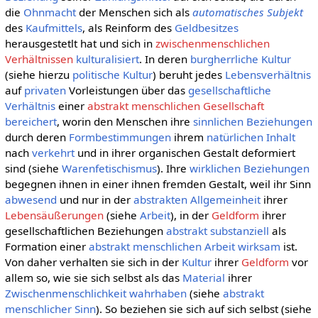
die
Ohnmacht
der Menschen sich als
automatisches Subjekt
des
Kaufmittels
, als Reinform des
Geldbesitzes
herausgestetlt hat und sich in
zwischenmenschlichen
Verhältnissen
kulturalisiert
. In deren
burgherrliche Kultur
(siehe hierzu
politische Kultur
) beruht jedes
Lebensverhältnis
auf
privaten
Vorleistungen über das
gesellschaftliche
Verhältnis
einer
abstrakt menschlichen Gesellschaft
bereichert
, worin den Menschen ihre
sinnlichen
Beziehungen
durch deren
Formbestimmungen
ihrem
natürlichen
Inhalt
nach
verkehrt
und in ihrer organischen Gestalt deformiert
sind (siehe
Warenfetischismus
). Ihre
wirklichen
Beziehungen
begegnen ihnen in einer ihnen fremden Gestalt, weil ihr Sinn
abwesend
und nur in der
abstrakten Allgemeinheit
ihrer
Lebensäußerungen
(siehe
Arbeit
), in der
Geldform
ihrer
gesellschaftlichen Beziehungen
abstrakt
substanziell
als
Formation einer
abstrakt menschlichen Arbeit
wirksam
ist.
Von daher verhalten sie sich in der
Kultur
ihrer
Geldform
vor
allem so, wie sie sich selbst als das
Material
ihrer
Zwischenmenschlichkeit
wahrhaben
(siehe
abstrakt
menschlicher Sinn
). So beziehen sie sich auf sich selbst (siehe