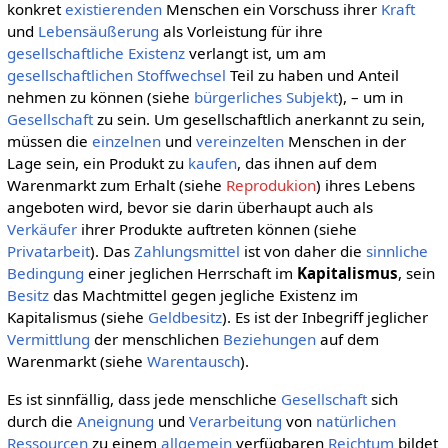
konkret
existierenden
Menschen ein Vorschuss ihrer
Kraft
und
Lebensäußerung
als Vorleistung für ihre
gesellschaftliche
Existenz
verlangt ist, um am
gesellschaftlichen
Stoffwechsel
Teil zu haben und Anteil
nehmen zu können (siehe
bürgerliches Subjekt
), – um in
Gesellschaft
zu sein. Um gesellschaftlich anerkannt zu sein,
müssen die
einzelnen
und
vereinzelten
Menschen in der
Lage sein, ein Produkt zu
kaufen
, das ihnen auf dem
Warenmarkt zum Erhalt (siehe
Reprodukion
) ihres Lebens
angeboten wird, bevor sie darin überhaupt auch als
Verkäufer
ihrer Produkte auftreten können (siehe
Privatarbeit
). Das
Zahlungsmittel
ist von daher die
sinnliche
Bedingung
einer jeglichen Herrschaft im
Kapitalismus
, sein
Besitz
das Machtmittel gegen jegliche Existenz im
Kapitalismus (siehe
Geldbesitz
). Es ist der Inbegriff jeglicher
Vermittlung
der menschlichen
Beziehungen
auf dem
Warenmarkt (siehe
Warentausch
).
Es ist sinnfällig, dass jede menschliche
Gesellschaft
sich
durch die
Aneignung
und
Verarbeitung
von
natürlichen
Ressourcen
zu einem
allgemein
verfügbaren
Reichtum
bildet