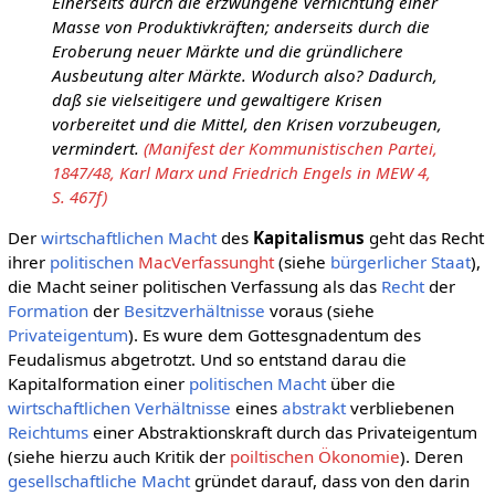
Einerseits durch die erzwungene Vernichtung einer
Masse von Produktivkräften; anderseits durch die
Eroberung neuer Märkte und die gründlichere
Ausbeutung alter Märkte. Wodurch also? Dadurch,
daß sie vielseitigere und gewaltigere Krisen
vorbereitet und die Mittel, den Krisen vorzubeugen,
vermindert.
(Manifest der Kommunistischen Partei,
1847/48, Karl Marx und Friedrich Engels in MEW 4,
S. 467f)
Der
wirtschaftlichen
Macht
des
Kapitalismus
geht das Recht
ihrer
politischen
MacVerfassunght
(siehe
bürgerlicher Staat
),
die Macht seiner politischen Verfassung als das
Recht
der
Formation
der
Besitzverhältnisse
voraus (siehe
Privateigentum
). Es wure dem Gottesgnadentum des
Feudalismus abgetrotzt. Und so entstand darau die
Kapitalformation einer
politischen
Macht
über die
wirtschaftlichen
Verhältnisse
eines
abstrakt
verbliebenen
Reichtums
einer Abstraktionskraft durch das Privateigentum
(siehe hierzu auch Kritik der
poiltischen Ökonomie
). Deren
gesellschaftliche
Macht
gründet darauf, dass von den darin