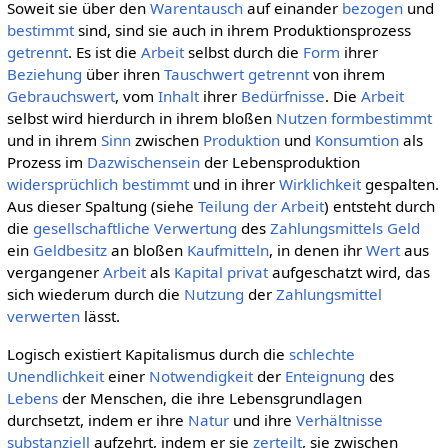
Soweit sie über den
Warentausch
auf einander
bezogen
und
bestimmt
sind, sind sie auch in ihrem Produktionsprozess
getrennt
. Es ist die
Arbeit
selbst durch die
Form
ihrer
Beziehung
über ihren
Tauschwert
getrennt
von ihrem
Gebrauchswert
, vom
Inhalt
ihrer
Bedürfnisse
. Die
Arbeit
selbst wird hierdurch in ihrem bloßen
Nutzen
formbestimmt
und in ihrem
Sinn
zwischen
Produktion
und
Konsumtion
als
Prozess im
Dazwischensein
der Lebensproduktion
widersprüchlich
bestimmt
und in ihrer
Wirklichkeit
gespalten.
Aus dieser Spaltung (siehe
Teilung der Arbeit
) entsteht durch
die
gesellschaftliche
Verwertung
des
Zahlungsmittels
Geld
ein
Geldbesitz
an bloßen
Kaufmitteln
, in denen ihr
Wert
aus
vergangener
Arbeit
als
Kapital
privat
aufgeschatzt wird, das
sich wiederum durch die
Nutzung
der
Zahlungsmittel
verwerten
lässt.
Logisch existiert Kapitalismus durch die
schlechte
Unendlichkeit
einer
Notwendigkeit
der
Enteignung
des
Lebens
der Menschen, die ihre Lebensgrundlagen
durchsetzt, indem er ihre
Natur
und ihre
Verhältnisse
substanziell
aufzehrt, indem er sie
zerteilt
, sie zwischen