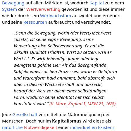
Bewegung
auf allen Märkten ist, wodurch
Kapital
zu einem
System
der
Wertverwertung
geworden ist und diese immer
wieder durch sein
Wertwachstum
ausweitet und erneuert
und seine
Ressourcen
aufbraucht und verschwendet.
„Denn die Bewegung, worin {der Wert} Mehrwert
zusetzt, ist seine eigne Bewegung, seine
Verwertung also Selbstverwertung. Er hat die
okkulte Qualität erhalten, Wert zu setzen, weil er
Wert ist. Er wirft lebendige Junge oder legt
wenigstens goldne Eier. Als das übergreifende
Subjekt eines solchen Prozesses, worin er Geldform
und Warenform bald annimmt, bald abstreift, sich
aber in diesem Wechsel erhält und ausreckt,
bedarf der Wert vor allem einer selbständigen
Form, wodurch seine Identität mit sich selbst
konstatiert wird.“
(K. Marx, Kapital I, MEW 23, 168f)
Jede
Gesellschaft
vermittelt die Naturaneignung der
Menschen. Doch nur im
Kapitalismus
wird diese als
natürliche
Notwendigekeit
einer
individuellen
Existenz