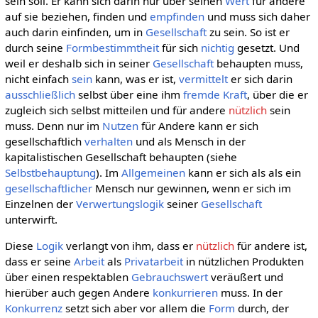
sein soll. Er kann sich darin nur über seinen
Wert
für andere
auf sie beziehen, finden und
empfinden
und muss sich daher
auch darin einfinden, um in
Gesellschaft
zu sein. So ist er
durch seine
Formbestimmtheit
für sich
nichtig
gesetzt. Und
weil er deshalb sich in seiner
Gesellschaft
behaupten muss,
nicht einfach
sein
kann, was er ist,
vermittelt
er sich darin
ausschließlich
selbst über eine ihm
fremde Kraft
, über die er
zugleich sich selbst mitteilen und für andere
nützlich
sein
muss. Denn nur im
Nutzen
für Andere kann er sich
gesellschaftlich
verhalten
und als Mensch in der
kapitalistischen Gesellschaft behaupten (siehe
Selbstbehauptung
). Im
Allgemeinen
kann er sich als als ein
gesellschaftlicher
Mensch nur gewinnen, wenn er sich im
Einzelnen der
Verwertungslogik
seiner
Gesellschaft
unterwirft.
Diese
Logik
verlangt von ihm, dass er
nützlich
für andere ist,
dass er seine
Arbeit
als
Privatarbeit
in nützlichen Produkten
über einen respektablen
Gebrauchswert
veräußert und
hierüber auch gegen Andere
konkurrieren
muss. In der
Konkurrenz
setzt sich aber vor allem die
Form
durch, der