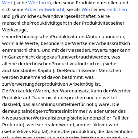
Wert
(siehe
Wertform
), den seine Produkte darstellen und
sich seine
Arbeit
entwirklicht
, sie als
Wert
eines
zeitlichen
und [[räumlicheAufwandsvergesellschaftet. Seine
menschlicheProduktivitätgeht in der Produktivität seiner
Werkzeuge,
seinertechnologischenProduktivitätundAutomationunter,
worin alle Werte, besonders derWertseinerArbeitskraftsich
entmenschlichen. Und mit derMassederEntwertungenkann
imGanzennicht dasgekauftundverbrauchtwerden, was
alleine dertechnischenProduktivitätnützlich ist (siehe
auchkonstantes Kapital). DieBedürfnisseder Menschen
werden zunehmend davon bestimmt, was
zurVerwertungderproduktiven Arbeitnötig ist.
DerVerkaufderWaren, der Warenabsatz, kann demWertder
Produkte auf Dauer nicht entsprechen und entwertet
dasGeld, das alsZahlungsmittelhierfür nötig wäre. Die
demKapitalnötigeProfitratesinkt immer wieder unter das
Niveau seinerWertrealisierung(siehetendenzieller Fall der
Profitrate), weil sie realentwertet, immer fiktiver wird
(siehefiktives Kapital). EineÜberproduktion, die das einholen
soll, wird zum Tantalus eines Kapitalistischen Krisenzyklus