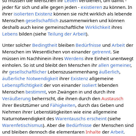
so müssen die Menschen ihr
Leben
verdienen, um damit -
jeder für sich und alle gegen jeden -
existieren
zu können. In
ihrer
isolierten
Existenz
können sie nicht wirklich als lebende
Menschen
gesellschaftlich
zusammenwirken und können
deshalb auch keine gemeinschaftliche
Wirklichkeit
ihres
Lebens
bilden (siehe
Teilung der Arbeit
).
Unter solcher
Bedingtheit
bleiben
Bedürfnisse
und
Arbeit
der
Menschen im Wesentlichen von einander
getrennt
. Sie
müssen im Nachhinein ihres
Werdens
ihre Einheit unentwegt
einholen. So ist und bleibt den Menschen ihr
allen gemeiner
,
ihr
gesellschaftlicher
Lebenszusammenhang
äußerlich
,
äußerliche
Notwendigkeit
ihrer
Existenz
allgemeine
Lebenspflichtigkeit
der von einander
isoliert
lebenden
Menschen
bestimmt
, von Zwängen in und durch ihre
Veräußerung
beherrscht, die ihnen durch den
Austausch
ihrer Besitztümer und
Fähigkeiten
, durch das Geben und
Nehmen ihrer Lebenstätigkeiten wie eine allgemeine
Naturnotwendigkeit des
Warentauschs
erscheint
(siehe
Warenfetischismus
). Aber die
Bedürfnisse
der Menschen sind
und bleiben dennoch die elementaren
Inhalte
der
Arbeit
.