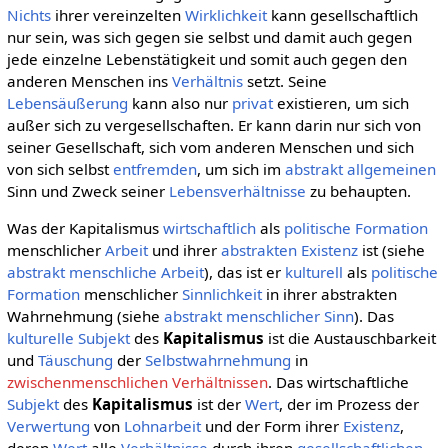
Nichts
ihrer vereinzelten
Wirklichkeit
kann gesellschaftlich
nur sein, was sich gegen sie selbst und damit auch gegen
jede einzelne Lebenstätigkeit und somit auch gegen den
anderen Menschen ins
Verhältnis
setzt. Seine
Lebensäußerung
kann also nur
privat
existieren, um sich
außer sich zu vergesellschaften. Er kann darin nur sich von
seiner Gesellschaft, sich vom anderen Menschen und sich
von sich selbst
entfremden
, um sich im
abstrakt allgemeinen
Sinn und Zweck seiner
Lebensverhältnisse
zu behaupten.
Was der Kapitalismus
wirtschaftlich
als
politische
Formation
menschlicher
Arbeit
und ihrer
abstrakten
Existenz
ist (siehe
abstrakt menschliche Arbeit
), das ist er
kulturell
als
politische
Formation
menschlicher
Sinnlichkeit
in ihrer abstrakten
Wahrnehmung (siehe
abstrakt menschlicher Sinn
). Das
kulturelle
Subjekt
des
Kapitalismus
ist die Austauschbarkeit
und
Täuschung
der
Selbstwahrnehmung
in
zwischenmenschlichen Verhältnissen
. Das wirtschaftliche
Subjekt
des
Kapitalismus
ist der
Wert
, der im Prozess der
Verwertung
von
Lohnarbeit
und der Form ihrer
Existenz
,
deren
Wert
alle
Verhältnisse
durch ihren
gesellschaftlichen