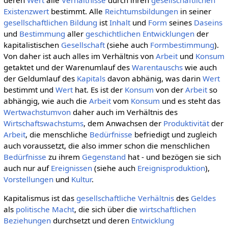
Existenzwert
bestimmt. Alle
Reichtumsbildungen
in seiner
gesellschaftlichen
Bildung
ist
Inhalt
und
Form
seines
Daseins
und
Bestimmung
aller
geschichtlichen
Entwicklungen
der
kapitalistischen
Gesellschaft
(siehe auch
Formbestimmung
).
Von daher ist auch alles im Verhältnis von
Arbeit
und
Konsum
getaktet und der Warenumlauf des
Warentauschs
wie auch
der Geldumlauf des
Kapitals
davon abhänig, was darin
Wert
bestimmt und
Wert
hat. Es ist der
Konsum
von der
Arbeit
so
abhängig, wie auch die
Arbeit
vom
Konsum
und es steht das
Wertwachstumvon
daher auch im Verhältnis des
Wirtschaftswachstums
, dem Anwachsen der
Produktivität
der
Arbeit
, die menschliche
Bedürfnisse
befriedigt und zugleich
auch voraussetzt, die also immer schon die menschlichen
Bedürfnisse
zu ihrem
Gegenstand
hat - und bezögen sie sich
auch nur auf
Ereignissen
(siehe auch
Ereignisproduktion
),
Vorstellungen
und
Kultur
.
Kapitalismus ist das
gesellschaftliche
Verhältnis
des
Geldes
als
politische
Macht
, die sich über die
wirtschaftlichen
Beziehungen
durchsetzt und deren
Entwicklung