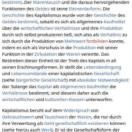
bestimmt
..Der
Warentausch
und die daraus hervorgehenden
Funktionen des
Geldes
ist seine
Elementarform
. Die
Geschichte
des Kapitalismus wurde von der
Geschichte
des
Geldes
bestimmt
, sobald es sich als allgemeines
Kaufmittel
über die
wirtschaftlichen
Verhältnisse
und ihre
Produktion
durch sich selbst produzieren ließ, sich also als
Verhältnis
zu
sich durch die Produktion von
Mehrwert
fortbillden
konnte,
indem es sich als Vorschuss in die
Produktion
mit seiner
Funktion in der
Zirkulation
der
Waren
vereinte. Das
Bestreben dieser Einheit ist der Trieb des Kapitals in all
seinen Erschinungsformen. Er stellt die
Lebensbedingung
und
Lebensumstände
einer kapitalistischen
Gesellschaft
(siehe
bürgerliche Gesellschaft
) mit
absoluter
Notwendigkeit
dar. Solange das
Kapital
als
allgemeines
Kaufmittel
die
Verhältnisse
bestimmt, sind diesem daher auch die
wirtschaftlichen
und
kulturellen
Klassen
unterworfen.
Kapitalismus beruht auf dem
Widerspruch
von
Gebrauchswert
und
Tauschwert
der
Waren
, die nur durch
ihre Verwertung als
Geld
gesellschaftlich
existieren
können
(siehe hierzu auch
Wert
). Er ist die Gesellschaftsform der