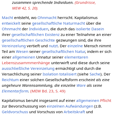
zusammen sprechende Individuen.
(Grundrisse,
MEW 42, S. 20).
Macht
entsteht, wo
Ohnmacht
herrscht. Kapitalismus
entwickelt
seine
gesellschaftliche
Naturmacht
über die
Ohnmacht
der
Individuen
, die durch das
isolierte
Dasein
ihrer
gesellschaftlichen
Existenz
zu einer Teilnahme an einer
gesellschaftlichen
Geschichte
gezwungen sind, die ihre
Vereinzelung
vertieft und
nutzt
. Der
einzelne
Mensch nimmt
Teil am
Wesen
seiner
gesellschaftlichen
Natur
, indem er sich
einer
allgemeinen
Unnatur seiner
elementaren
Lebenszusammmenhänge
unterwirft und diese durch seine
ausschließliche
Vereinzelung
ermächtigt und durch die
Versachlichung seiner
Isolation
totalisiert
(siehe
Sache
). Der
Reichtum
einer solchen Gesellschaftsform
erscheint als eine
ungeheure Warensammlung, die einzelne
Ware
als seine
Elementarform
.
(MEW Bd. 23, S. 49)
Kapitalismus beruht insgesamt auf einer
allgemeinen
Pflicht
zur Bevorschussung von
einzelnen
Aufwändungen
(z.B.
Geldvorschuss
und Vorschuss von
Arbeitskraft
und