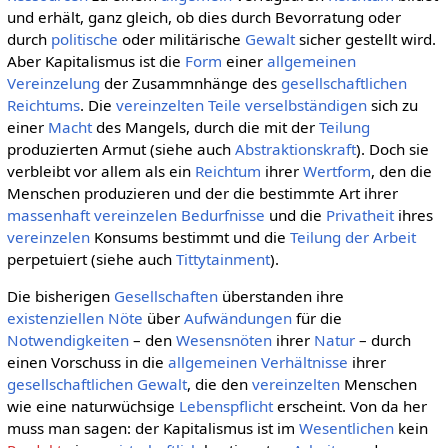
und erhält, ganz gleich, ob dies durch Bevorratung oder
durch
politische
oder militärische
Gewalt
sicher gestellt wird.
Aber Kapitalismus ist die
Form
einer
allgemeinen
Vereinzelung
der Zusammnhänge des
gesellschaftlichen
Reichtums
. Die
vereinzelten
Teile
verselbständigen
sich zu
einer
Macht
des Mangels, durch die mit der
Teilung
produzierten Armut (siehe auch
Abstraktionskraft
). Doch sie
verbleibt vor allem als ein
Reichtum
ihrer
Wertform
, den die
Menschen produzieren und der die bestimmte Art ihrer
massenhaft
vereinzelen
Bedurfnisse
und die
Privatheit
ihres
vereinzelen
Konsums bestimmt und die
Teilung der Arbeit
perpetuiert (siehe auch
Tittytainment
).
Die bisherigen
Gesellschaften
überstanden ihre
existenziellen
Nöte
über
Aufwändungen
für die
Notwendigkeiten
– den
Wesensnöten
ihrer
Natur
– durch
einen Vorschuss in die
allgemeinen
Verhältnisse
ihrer
gesellschaftlichen
Gewalt
, die den
vereinzelten
Menschen
wie eine naturwüchsige
Lebenspflicht
erscheint. Von da her
muss man sagen: der Kapitalismus ist im
Wesentlichen
kein