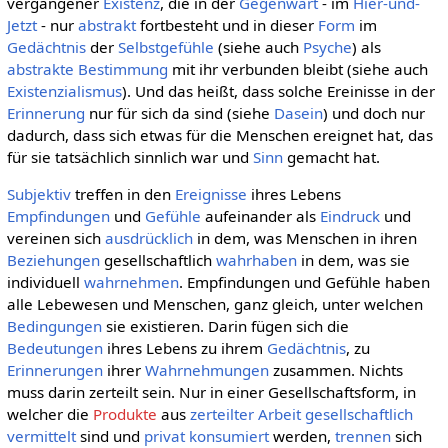
vergangener
Existenz
, die in der
Gegenwart
- im
Hier-und-
Jetzt
- nur
abstrakt
fortbesteht und in dieser
Form
im
Gedächtnis
der
Selbstgefühle
(siehe auch
Psyche
) als
abstrakte
Bestimmung
mit ihr verbunden bleibt (siehe auch
Existenzialismus
). Und das heißt, dass solche Ereinisse in der
Erinnerung
nur für sich da sind (siehe
Dasein
) und doch nur
dadurch, dass sich etwas für die Menschen ereignet hat, das
für sie tatsächlich sinnlich war und
Sinn
gemacht hat.
Subjektiv
treffen in den
Ereignisse
ihres Lebens
Empfindungen
und
Gefühle
aufeinander als
Eindruck
und
vereinen sich
ausdrücklich
in dem, was Menschen in ihren
Beziehungen
gesellschaftlich
wahrhaben
in dem, was sie
individuell
wahrnehmen
. Empfindungen und Gefühle haben
alle Lebewesen und Menschen, ganz gleich, unter welchen
Bedingungen
sie existieren. Darin fügen sich die
Bedeutungen
ihres Lebens zu ihrem
Gedächtnis
, zu
Erinnerungen
ihrer
Wahrnehmungen
zusammen. Nichts
muss darin zerteilt sein. Nur in einer Gesellschaftsform, in
welcher die
Produkte
aus
zerteilter Arbeit
gesellschaftlich
vermittelt
sind und
privat
konsumiert
werden,
trennen
sich