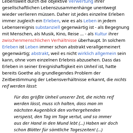
Lebenswelt durch die objektive
Verwertung
ihrer
gesellschaftlichen Lebenszusammenhänge unentwegt
wieder verlieren müssen. Daher ist jedes einzelne Erleben
immer zugleich ein
Erleben
, wie es als
Leben
in jedem
Lebensereignis
substanziell
gegenwärtig ist - als Begegnung
mit Menschen, als Musik, Kino, Reise ... - als
Kultur
ihrer
zwischenmenschlichen Verhältnisse
überhaupt. In solchem
Erleben
ist
Leben
immer schon abstrakt verallgemeinert
gegenwärtig;
abstrakt
, weil es nicht
wirklich
allgemein
sein
kann, ohne vom einzelnen Erlebnis abzusehen. Dass das
Erleben in seiner Ereignishaftigkeit ein
Unheil
ist, hatte
bereits Goethe als grundlegendes Problem der
Zeitbestimmung der Lebensverhältnisse erkannt, die
nichts
reif werden lässt
:
Für das größte Unheil unserer Zeit, die nichts reif
werden lässt, muss ich halten, dass man im
nächsten Augenblick den vorhergehenden
verspeist, den Tag im Tage vertut, und so immer
aus der Hand in den Mund lebt (…) Haben wir doch
schon Blätter für sämtliche Tageszeiten! (…)