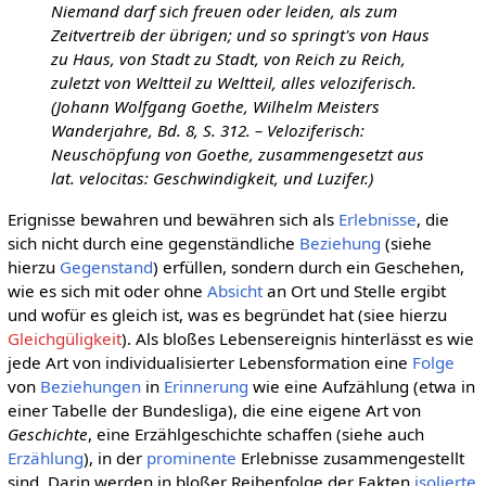
Niemand darf sich freuen oder leiden, als zum
Zeitvertreib der übrigen; und so springt's von Haus
zu Haus, von Stadt zu Stadt, von Reich zu Reich,
zuletzt von Weltteil zu Weltteil, alles veloziferisch.
(Johann Wolfgang Goethe, Wilhelm Meisters
Wanderjahre, Bd. 8, S. 312. – Veloziferisch:
Neuschöpfung von Goethe, zusammengesetzt aus
lat. velocitas: Geschwindigkeit, und Luzifer.)
Erignisse bewahren und bewähren sich als
Erlebnisse
, die
sich nicht durch eine gegenständliche
Beziehung
(siehe
hierzu
Gegenstand
) erfüllen, sondern durch ein Geschehen,
wie es sich mit oder ohne
Absicht
an Ort und Stelle ergibt
und wofür es gleich ist, was es begründet hat (siee hierzu
Gleichgüligkeit
). Als bloßes Lebensereignis hinterlässt es wie
jede Art von individualisierter Lebensformation eine
Folge
von
Beziehungen
in
Erinnerung
wie eine Aufzählung (etwa in
einer Tabelle der Bundesliga), die eine eigene Art von
Geschichte
, eine Erzählgeschichte schaffen (siehe auch
Erzählung
), in der
prominente
Erlebnisse zusammengestellt
sind. Darin werden in bloßer Reihenfolge der Fakten
isolierte