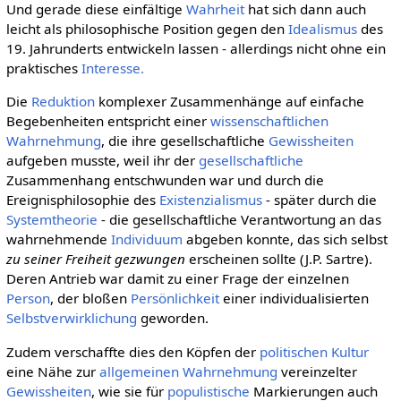
Und gerade diese einfältige
Wahrheit
hat sich dann auch
leicht als philosophische Position gegen den
Idealismus
des
19. Jahrunderts entwickeln lassen - allerdings nicht ohne ein
praktisches
Interesse.
Die
Reduktion
komplexer Zusammenhänge auf einfache
Begebenheiten entspricht einer
wissenschaftlichen
Wahrnehmung
, die ihre gesellschaftliche
Gewissheiten
aufgeben musste, weil ihr der
gesellschaftliche
Zusammenhang entschwunden war und durch die
Ereignisphilosophie des
Existenzialismus
- später durch die
Systemtheorie
- die gesellschaftliche Verantwortung an das
wahrnehmende
Individuum
abgeben konnte, das sich selbst
zu seiner Freiheit gezwungen
erscheinen sollte (J.P. Sartre).
Deren Antrieb war damit zu einer Frage der einzelnen
Person
, der bloßen
Persönlichkeit
einer individualisierten
Selbstverwirklichung
geworden.
Zudem verschaffte dies den Köpfen der
politischen Kultur
eine Nähe zur
allgemeinen
Wahrnehmung
vereinzelter
Gewissheiten
, wie sie für
populistische
Markierungen auch