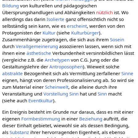
Bildung
von kulturellen und pädagogischen
Übersprungshandlugen und Abhängkeiten
nützlich
ist. Wo
allerdings das darin
Isolierte
ganz offensichtlich nicht so
selbständig sein kann, wie es
erscheint
, werden von den
Protagonisten der
Kultur
(siehe
Kulturbürger
).
Zusammenhänge zugetragen, die sich aus ihrem
Sosein
durch
Verallgemeinerung
assoziieren lassen, wenn sich mit
ihnen eine
ästhetische
Verbundenheit versinnbildlichen lässt
(vergleiche z.B. die
Archetypen
von C.G. Jung oder die
Gestaltungslehre der
Antroposophen
). Wieweit solche
abstrakte
Bezogenheit sich als Vermittlung zerfallener
Sinne
eignen, hängt von deren Professionalisierung ab. So wird sie
zum Material einer
Scheinwelt
, die alleine durch ihre
Veranstaltung und
Vorstellung
Sinn
hat und
Sinn
macht
(siehe auch
Eventkultur
).
Ein Ereignis besteht im Grunde nur daraus, dass es mit einer
eigenen
Formbestimmung
in einer
Beziehung
auftritt, die
dieser Einhalt gebietet, wiewohl sie als dessen Bedingung,
als
Substanz
ihrer hervorragenden Eigenheit, als ebenso