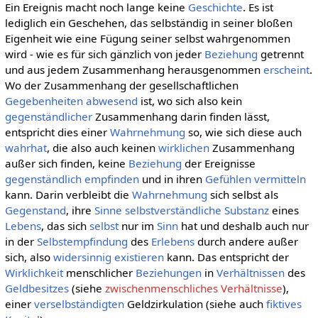
Ein Ereignis macht noch lange keine
Geschichte
. Es ist
lediglich ein Geschehen, das selbständig in seiner bloßen
Eigenheit wie eine Fügung seiner selbst wahrgenommen
wird - wie es für sich gänzlich von jeder
Beziehung
getrennt
und aus jedem Zusammenhang herausgenommen
erscheint
.
Wo der Zusammenhang der gesellschaftlichen
Gegebenheiten
abwesend
ist, wo sich also kein
gegenständlicher
Zusammenhang darin finden lässt,
entspricht dies einer
Wahrnehmung
so, wie sich diese auch
wahrhat
, die also auch keinen
wirklichen
Zusammenhang
außer sich finden, keine
Beziehung
der Ereignisse
gegenständlich
empfinden
und in ihren
Gefühlen
vermitteln
kann. Darin verbleibt die
Wahrnehmung
sich selbst als
Gegenstand
, ihre
Sinne
selbstverständliche
Substanz
eines
Lebens
, das sich
selbst
nur im
Sinn
hat und deshalb auch nur
in der
Selbstempfindung
des
Erlebens
durch andere außer
sich, also
widersinnig
existieren
kann. Das entspricht der
Wirklichkeit
menschlicher
Beziehungen
in
Verhältnissen
des
Geldbesitzes
(siehe
zwischenmenschliches Verhältnisse
),
einer
verselbständigten
Geldzirkulation (siehe auch
fiktives