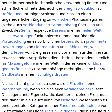
heute immer noch leicht politische Verwendung finden. Und
schließlich eröffnete dies auch der
Ereignisproduktion
zur
Befriedung
unruhiger Schichten und Klassen einen
ungeheuerlichen Zugang zu
völkischen
Phantasmagorien
(siehe auch
Verblendungszusammenhang
) über
Sinn
und
Zweck des
Seins
, respektive
Daseins
in einer
heilen Welt
.
Heilserwartungen
funktionieren nunmal nur über die
Vortäuschung
eines vorbildlichen
Lebens
durch
prominente
Bewertungen
von
Eigenschaften
und
Fähigkeiten
, wie sie
dem
Erleben
von Ereignissen und vor allem aus den hieraus
erwachsenden Ansprüchen dienlich sind - besonders dienlich
für
Massengefühle
in einer Welt, in der es keine
wirklich
gegenständliche
Zusammenhänge mehr gibt (siehe hierzu
Geldbesitz
in einem
Schuldgeldsystem
).
Nichts scheint
gewisser
zu sein als die
Einzelheit
einer
Wahrnehmung
, wenn sie sich auch
verallgemeinern
lässt.
Die sogenannte Eigenschaftlichkeit der einzelnen Ereignisse
floß daher in die Beurteilung von
isolierten
Wesenheiten zu
einer zentralen Kategorrie einer
Fundamentalontologie
von
Existenzialien ein (siehe
Martin Heidegger
), die bis heute zur