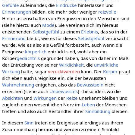
Gefühle
aufeinander, die
Eindrücke
hinterlassen und
Erinnerungen
bilden, die mehr oder weniger
reizvolle
Hinterlassenschaften von Ereignissen in den Menschen sind
(siehe hierzu auch
Mode
). Sie vereinen sich im hieraus
entstehenden
Selbstgefühl
zu einem
Erlebnis
, das so in der
Erinnerung
bleibt, wie es für dieses
Selbstgefühl
verursacht
wurde, wie es also als Gefühl fortbesteht, auch wenn die
Ereignisse
körperlich
entrückt sind, wohl aber ein
Körper
gedächtnis
gegründet haben, das von daher im Maß
der Entrückung von seiner
Wirklichkeit
, die
unwirkliche
Wirkung
hatte, sogar
verücktwerden
kann. Der
Körper
prägt
sich eben auch Ereignisse ein, die der bewussten
Wahrnehmung
entgehen, also das
Bewusstsein
nicht
erreichen (siehe auch
Unbewusstes
) - besonders wo die
Absichten
und
Wirkungen
der
Reize
unerkannt bleiben und
zugleich einen wesentlichen Nerv im
Leben
der Menschen
treffen und also auch Bestandteil ihrer
Sinnbildung
bleiben.
In diesem
Sinn
treten die Ereignisse allerdings aus ihrem
Zusammenhang heraus und werden zu einem Sinnbild