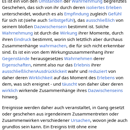
Es ist ein von den
Umständen
der
Wahrnehmung
begrenztes
Geschehen, das sich von ihr durch deren
isoliertes
Erleben
unterscheidet, wodurch es als
Empfindung
zugleich
Gefühl
für sich ist (siehe auch
Selbstgefühl
), das
ausschließlich
von
seinem bloßen
Dazwischensein
bestimmt ist. Solche
Wahrnehmung
ist durch die
Wirkung
ihrer Momente, durch
ihren
Eindruck
bestimmt, worin sich letztlich aber durchaus
Zusammenhänge
wahrmachen
, die für sich nicht erkennbar
sind. Es ist ein von dem Wirkungszusammenhang ihrer
Gegenstände
herausgesetzes
Wahrnehmen
derer
Eigenschaften
, nimmt also nur das
Erlebnis
ihrer
ausschließlichen
Ausdrücklickeit
wahr und
reduziert
von
daher deren
Wirklichkeit
auf das Moment des
Erlebens
von
dem, was sich ereignet - und
täuscht
von daher über deren
wirklich
wirkende Zusammenhänge ihres
Dazwischenseins
hinweg.
Ereignisse werden daher auch veranstaltet, in Gang gesetzt
oder geschehen aus irgendeinem Zusammentreten oder
Zusammenwirken verschiedener
Ursachen
, wovon jede auch
grundlos sein kann. Ein Ereignis tritt ohne eine