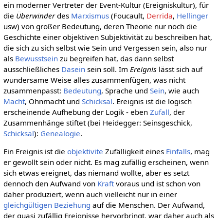
ein moderner Vertreter der Event-Kultur (Ereigniskultur), für
die
Überwinder
des
Marxismus
(Foucault,
Derrida
,
Hellinger
usw) von großer Bedeutung, deren Theorie nur noch die
Geschichte einer objektiven Subjektivität zu beschreiben hat,
die sich zu sich selbst wie Sein und Vergessen sein, also nur
als
Bewusstsein
zu begreifen hat, das dann selbst
ausschließliches
Dasein
sein soll. Im
Ereignis
lässt sich auf
wundersame Weise alles zusammenfügen, was nicht
zusammenpasst:
Bedeutung
, Sprache und
Sein
, wie auch
Macht
, Ohnmacht und
Schicksal
. Ereignis ist die logisch
erscheinende Aufhebung der Logik - eben
Zufall
, der
Zusammenhänge stiftet (bei Heidegger: Seinsgeschick,
Schicksal
):
Genealogie
.
Ein Ereignis ist die
objektivite
Zufälligkeit eines
Einfalls
, mag
er gewollt sein oder nicht. Es mag zufällig erscheinen, wenn
sich etwas ereignet, das niemand wollte, aber es setzt
dennoch den Aufwand von
Kraft
voraus und ist schon von
daher produziert, wenn auch vielleicht nur in einer
gleichgültigen
Beziehung
auf die Menschen. Der Aufwand,
der quasi zufällig Ereignisse hervorbringt, war daher auch als