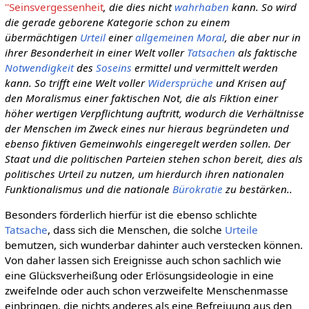
''Seinsvergessenheit
, die dies nicht
wahrhaben
kann. So wird
die gerade geborene Kategorie schon zu einem
übermächtigen
Urteil
einer
allgemeinen
Moral
, die aber nur in
ihrer Besonderheit in einer Welt voller
Tatsachen
als faktische
Notwendigkeit
des
Soseins
ermittel und vermittelt werden
kann. So trifft eine Welt voller
Widersprüche
und Krisen auf
den Moralismus einer faktischen Not, die als Fiktion einer
höher wertigen Verpflichtung auftritt, wodurch die Verhältnisse
der Menschen im Zweck eines nur hieraus begründeten und
ebenso fiktiven Gemeinwohls eingeregelt werden sollen. Der
Staat und die politischen Parteien stehen schon bereit, dies als
politisches Urteil zu nutzen, um hierdurch ihren nationalen
Funktionalismus und die nationale
Bürokratie
zu bestärken..
Besonders förderlich hierfür ist die ebenso schlichte
Tatsache
, dass sich die Menschen, die solche
Urteile
bemutzen, sich wunderbar dahinter auch verstecken können.
Von daher lassen sich Ereignisse auch schon sachlich wie
eine Glücksverheißung oder Erlösungsideologie in eine
zweifelnde oder auch schon verzweifelte Menschenmasse
einbringen, die nichts anderes als eine Befreiuung aus den