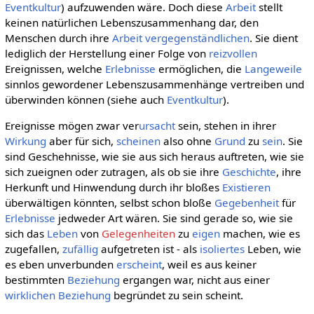
Eventkultur
) aufzuwenden wäre. Doch diese
Arbeit
stellt
keinen natürlichen Lebenszusammenhang dar, den
Menschen durch ihre
Arbeit
vergegenständlichen
. Sie dient
lediglich der Herstellung einer Folge von
reizvollen
Ereignissen, welche
Erlebnisse
ermöglichen, die
Langeweile
sinnlos gewordener Lebenszusammenhänge vertreiben und
überwinden können (siehe auch
Eventkultur
).
Ereignisse mögen zwar ver
ursacht
sein, stehen in ihrer
Wirkung
aber für sich,
scheinen
also ohne
Grund
zu
sein
. Sie
sind Geschehnisse, wie sie aus sich heraus auftreten, wie sie
sich zueignen oder zutragen, als ob sie ihre
Geschichte
, ihre
Herkunft und Hinwendung durch ihr bloßes
Existieren
überwältigen könnten, selbst schon bloße
Gegebenheit
für
Erlebnisse
jedweder Art wären. Sie sind gerade so, wie sie
sich das
Leben
von
Gelegenheiten
zu
eigen
machen, wie es
zugefallen,
zufällig
aufgetreten ist - als
isoliertes
Leben, wie
es eben unverbunden
erscheint
, weil es aus keiner
bestimmten
Beziehung
ergangen war, nicht aus einer
wirklichen
Beziehung
begründet zu sein scheint.