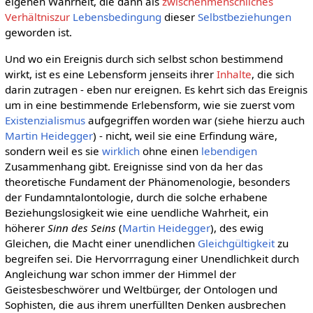
eigenen Wahrheit, die dann als
zwischenmenschliches
Verhältniszur
Lebensbedingung
dieser
Selbstbeziehungen
geworden ist.
Und wo ein Ereignis durch sich selbst schon bestimmend
wirkt, ist es eine Lebensform jenseits ihrer
Inhalte
, die sich
darin zutragen - eben nur ereignen. Es kehrt sich das Ereignis
um in eine bestimmende Erlebensform, wie sie zuerst vom
Existenzialismus
aufgegriffen worden war (siehe hierzu auch
Martin Heidegger
) - nicht, weil sie eine Erfindung wäre,
sondern weil es sie
wirklich
ohne einen
lebendigen
Zusammenhang gibt. Ereignisse sind von da her das
theoretische Fundament der Phänomenologie, besonders
der Fundamntalontologie, durch die solche erhabene
Beziehungslosigkeit wie eine uendliche Wahrheit, ein
höherer
Sinn des Seins
(
Martin Heidegger
), des ewig
Gleichen, die Macht einer unendlichen
Gleichgültigkeit
zu
begreifen sei. Die Hervorrragung einer Unendlichkeit durch
Angleichung war schon immer der Himmel der
Geistesbeschwörer und Weltbürger, der Ontologen und
Sophisten, die aus ihrem unerfüllten Denken ausbrechen