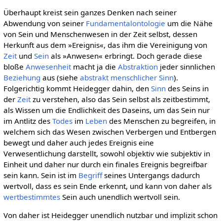
Überhaupt kreist sein ganzes Denken nach seiner
Abwendung von seiner
Fundamentalontologie
um die Nähe
von Sein und Menschenwesen in der Zeit selbst, dessen
Herkunft aus dem »Ereignis«, das ihm die Vereinigung von
Zeit
und
Sein
als »Anwesen« erbringt. Doch gerade diese
bloße
Anwesenheit
macht ja die
Abstraktion
jeder sinnlichen
Beziehung
aus (siehe
abstrakt menschlicher Sinn
).
Folgerichtig kommt Heidegger dahin, den
Sinn
des Seins in
der
Zeit
zu verstehen, also das Sein selbst als zeitbestimmt,
als Wissen um die Endlichkeit des Daseins, um das Sein nur
im Antlitz des
Todes
im
Leben
des Menschen zu begreifen, in
welchem sich das Wesen zwischen Verbergen und Entbergen
bewegt und daher auch jedes Ereignis eine
Verwesentlichung darstellt, sowohl objektiv wie subjektiv in
Einheit und daher nur durch ein finales Ereignis begreifbar
sein kann. Sein ist im
Begriff
seines Untergangs dadurch
wertvoll, dass es sein Ende erkennt, und kann von daher als
wertbestimmtes
Sein auch unendlich wertvoll sein.
Von daher ist Heidegger unendlich nutzbar und implizit schon