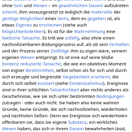
ohne
Sinn
und
Wesen
– im
gewöhnlichen
Dasein
aufzutreten
scheint
. Ihm vorausgesetzt ist lediglich die
materielle
der
geistige
Möglichkeit
eines
Seins
, dem es
gegeben
ist, als
etwas
Eigenes
zu
erscheinen
(siehe auch
Möglichkeitsdenken
). Es ist für die
Wahrnehmung
eine
faktische
Tatsache
. Es tritt wie
zufällg
, also ohne einen
nachvollziehbaren Bildungsprozess auf, als ob sein
Verhalten
und der Prozess seiner
Zeitfolge
ihm zu eigen wäre, seinem
eigenen
Wesen
entspringt. Es ist eine auf seine bloße
Existenz
reduzierte
Tatsache
, die wie ein obektives Moment
von eigner
Bestimmtheit
, selbst schon als für sich und durch
sich erzeugte und begrenzte
Gegebenheit
erscheint,
die
durch sich selbst
existiert
(siehe
Existenzialismus
). Ereignisse
sind in ihrer schlichten
Tatsächichkeit
aber nichts anderes als
Geschehnisse, wie sie sich unter bestimmten
Bedingungen
zutragen - oder auch nicht. Sie haben also keine wahren
Gründe, keine Gründe, die sich nachvollziehen, wiederholen
und nachholen ließen. Denn wo Ereignisse sich wiederholen
offenbaren sie, dass sie eigene
Substanz
, ein wirkliches
Wesen
haben, das sich in ihrem
Dasein
bewahrheiten lässt,