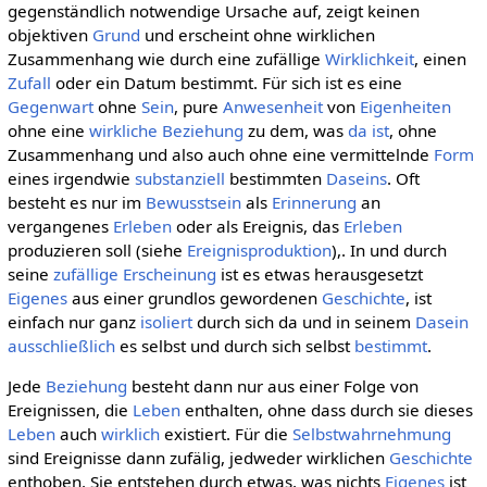
gegenständlich notwendige Ursache auf, zeigt keinen
objektiven
Grund
und erscheint ohne wirklichen
Zusammenhang wie durch eine zufällige
Wirklichkeit
, einen
Zufall
oder ein Datum bestimmt. Für sich ist es eine
Gegenwart
ohne
Sein
, pure
Anwesenheit
von
Eigenheiten
ohne eine
wirkliche
Beziehung
zu dem, was
da ist
, ohne
Zusammenhang und also auch ohne eine vermittelnde
Form
eines irgendwie
substanziell
bestimmten
Daseins
. Oft
besteht es nur im
Bewusstsein
als
Erinnerung
an
vergangenes
Erleben
oder als Ereignis, das
Erleben
produzieren soll (siehe
Ereignisproduktion
),. In und durch
seine
zufällige
Erscheinung
ist es etwas herausgesetzt
Eigenes
aus einer grundlos gewordenen
Geschichte
, ist
einfach nur ganz
isoliert
durch sich da und in seinem
Dasein
ausschließlich
es selbst und durch sich selbst
bestimmt
.
Jede
Beziehung
besteht dann nur aus einer Folge von
Ereignissen, die
Leben
enthalten, ohne dass durch sie dieses
Leben
auch
wirklich
existiert. Für die
Selbstwahrnehmung
sind Ereignisse dann zufälig, jedweder wirklichen
Geschichte
enthoben. Sie entstehen durch etwas, was nichts
Eigenes
ist