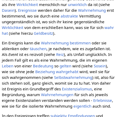
als ihre
Wirklichkeit
menschlich nur
unwirklich
da ist (siehe
Dasein
).
Ereignisse
werden daher für die
Wahrnehmung
erst
bestimmend, wo sie durch eine
abstrakte
Vermittlung
ungegenständlich ist, wo sich ihr keine gegenständliche
Wirklichkeit
von dem erschließen kann, was sie für sich
wahr
hat
(siehe hierzu
Geldbesitz
).
Ein Ereignis kann die
Wahrnehmung
bestimmen
oder sie
ablenken oder
täuschen
, je nachdem, wie es zugefallen ist.
Als
Event
ist es reizvoll (siehe
Reiz
), als Unfall unglücklich. In
jedem Fall gilt es als eine Wahrnehmung, die im eigenen
Leben
von einer
Bedeutung
so
gelten
wird (siehe
Sosein
),
wie sie ohne jede
Beziehung
wahrgehabt
wird, weil sie für
sich wahrgenommen (siehe
Selbstwahrnehmung
) ist, also für
sich stehen soll, ganz gleich, womit sie zu tu hat. Von daher
ist Ereignis ein Grundbegriff des
Existenzialismus
, eine
Begründung, warum
Wahrnehmungen
für sich als jeweils
eigene Existenzialien verstanden werden sollen -
Erlebnisse
,
wie sie für die isolierte Wahrnehmung
eigentlich
auch sind.
In den Ereignissen treffen
subjektiv
Empfindungen
und