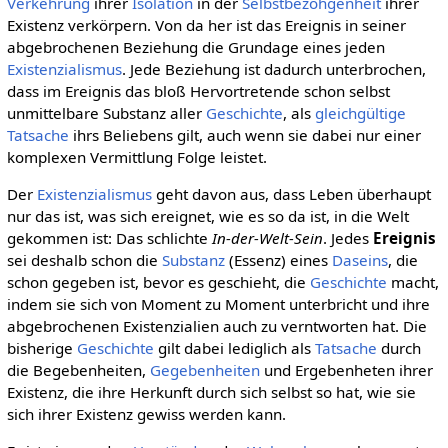
Verkehrung
ihrer
Isolation
in der
Selbstbezohgenheit
ihrer
Existenz verkörpern. Von da her ist das Ereignis in seiner
abgebrochenen Beziehung die Grundage eines jeden
Existenzialismus
. Jede Beziehung ist dadurch unterbrochen,
dass im Ereignis das bloß Hervortretende schon selbst
unmittelbare Substanz aller
Geschichte
, als
gleichgültige
Tatsache
ihrs Beliebens gilt, auch wenn sie dabei nur einer
komplexen Vermittlung Folge leistet.
Der
Existenzialismus
geht davon aus, dass Leben überhaupt
nur das ist, was sich ereignet, wie es so da ist, in die Welt
gekommen ist: Das schlichte
In-der-Welt-Sein
. Jedes
Ereignis
sei deshalb schon die
Substanz
(Essenz) eines
Daseins
, die
schon gegeben ist, bevor es geschieht, die
Geschichte
macht,
indem sie sich von Moment zu Moment unterbricht und ihre
abgebrochenen Existenzialien auch zu verntworten hat. Die
bisherige
Geschichte
gilt dabei lediglich als
Tatsache
durch
die Begebenheiten,
Gegebenheiten
und Ergebenheten ihrer
Existenz, die ihre Herkunft durch sich selbst so hat, wie sie
sich ihrer Existenz gewiss werden kann.