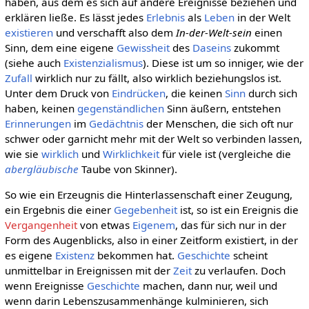
haben, aus dem es sich auf andere Ereignisse beziehen und
erklären ließe. Es lässt jedes
Erlebnis
als
Leben
in der Welt
existieren
und verschafft also dem
In-der-Welt-sein
einen
Sinn, dem eine eigene
Gewissheit
des
Daseins
zukommt
(siehe auch
Existenzialismus
). Diese ist um so inniger, wie der
Zufall
wirklich nur zu fällt, also wirklich beziehungslos ist.
Unter dem Druck von
Eindrücken
, die keinen
Sinn
durch sich
haben, keinen
gegenständlichen
Sinn äußern, entstehen
Erinnerungen
im
Gedächtnis
der Menschen, die sich oft nur
schwer oder garnicht mehr mit der Welt so verbinden lassen,
wie sie
wirklich
und
Wirklichkeit
für viele ist (vergleiche die
abergläubische
Taube von Skinner).
So wie ein Erzeugnis die Hinterlassenschaft einer Zeugung,
ein Ergebnis die einer
Gegebenheit
ist, so ist ein Ereignis die
Vergangenheit
von etwas
Eigenem
, das für sich nur in der
Form des Augenblicks, also in einer Zeitform existiert, in der
es eigene
Existenz
bekommen hat.
Geschichte
scheint
unmittelbar in Ereignissen mit der
Zeit
zu verlaufen. Doch
wenn Ereignisse
Geschichte
machen, dann nur, weil und
wenn darin Lebenszusammenhänge kulminieren, sich