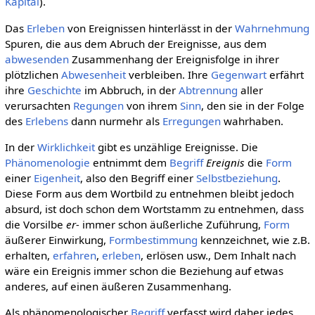
Kapital
).
Das
Erleben
von Ereignissen hinterlässt in der
Wahrnehmung
Spuren, die aus dem Abruch der Ereignisse, aus dem
abwesenden
Zusammenhang der Ereignisfolge in ihrer
plötzlichen
Abwesenheit
verbleiben. Ihre
Gegenwart
erfährt
ihre
Geschichte
im Abbruch, in der
Abtrennung
aller
verursachten
Regungen
von ihrem
Sinn
, den sie in der Folge
des
Erlebens
dann nurmehr als
Erregungen
wahrhaben.
In der
Wirklichkeit
gibt es unzählige Ereignisse. Die
Phänomenologie
entnimmt dem
Begriff
Ereignis
die
Form
einer
Eigenheit
, also den Begriff einer
Selbstbeziehung
.
Diese Form aus dem Wortbild zu entnehmen bleibt jedoch
absurd, ist doch schon dem Wortstamm zu entnehmen, dass
die Vorsilbe
er-
immer schon äußerliche Zuführung,
Form
äußerer Einwirkung,
Formbestimmung
kennzeichnet, wie z.B.
erhalten,
erfahren
,
erleben
, erlösen usw., Dem Inhalt nach
wäre ein Ereignis immer schon die Beziehung auf etwas
anderes, auf einen äußeren Zusammenhang.
Als phänomenologischer
Begriff
verfasst wird daher jedes