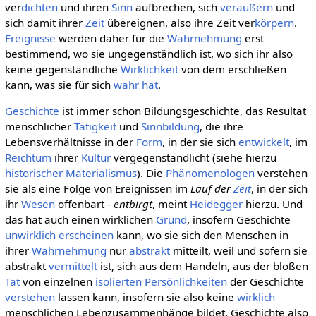
ver
dichten
und ihren
Sinn
aufbrechen, sich
veräußern
und
sich damit ihrer
Zeit
übereignen, also ihre Zeit ver
körpern
.
Ereignisse
werden daher für die
Wahrnehmung
erst
bestimmend, wo sie ungegenständlich ist, wo sich ihr also
keine gegenständliche
Wirklichkeit
von dem erschließen
kann, was sie für sich
wahr hat
.
Geschichte
ist immer schon Bildungsgeschichte, das Resultat
menschlicher
Tätigkeit
und
Sinnbildung
, die ihre
Lebensverhältnisse in der
Form
, in der sie sich
entwickelt
, im
Reichtum
ihrer
Kultur
vergegenständlicht (siehe hierzu
historischer Materialismus
). Die
Phänomenologen
verstehen
sie als eine Folge von Ereignissen im
Lauf der
Zeit
, in der sich
ihr
Wesen
offenbart -
entbirgt
, meint
Heidegger
hierzu. Und
das hat auch einen wirklichen
Grund
, insofern Geschichte
unwirklich
erscheinen
kann, wo sie sich den Menschen in
ihrer
Wahrnehmung
nur
abstrakt
mitteilt, weil und sofern sie
abstrakt
vermittelt
ist, sich aus dem Handeln, aus der bloßen
Tat
von einzelnen
isolierten
Persönlichkeiten
der Geschichte
verstehen
lassen kann, insofern sie also keine
wirklich
menschlichen Lebenzusammenhänge bildet, Geschichte also