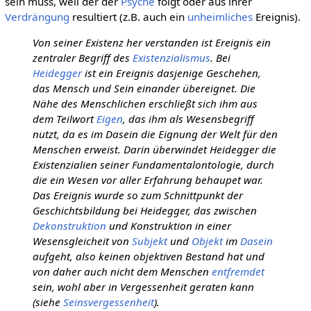
sein muss, weil der der
Psyche
folgt oder aus ihrer
Verdrängung
resultiert (z.B. auch ein
unheimliches
Ereignis).
Von seiner Existenz her verstanden ist Ereignis ein
zentraler Begriff des
Existenzialismus
. Bei
Heidegger
ist ein Ereignis dasjenige Geschehen,
das Mensch und Sein einander übereignet. Die
Nähe des Menschlichen erschließt sich ihm aus
dem Teilwort
Eigen
, das ihm als Wesensbegriff
nutzt, da es im Dasein die Eignung der Welt für den
Menschen erweist. Darin überwindet Heidegger die
Existenzialien seiner Fundamentalontologie, durch
die ein Wesen vor aller Erfahrung behaupet war.
Das Ereignis wurde so zum Schnittpunkt der
Geschichtsbildung bei Heidegger, das zwischen
Dekonstruktion
und Konstruktion in einer
Wesensgleicheit von
Subjekt
und
Objekt
im
Dasein
aufgeht, also keinen objektiven Bestand hat und
von daher auch nicht dem Menschen
entfremdet
sein, wohl aber in Vergessenheit geraten kann
(siehe
Seinsvergessenheit
).