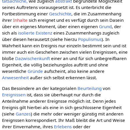
tatsächliche,
wie zugleich
abstrakt
begründete Möglichkeit
seines Auftretens vorausgesetzt ist. Es unterbricht die
Fortbestimmung einer
Geschichte
, die im Zusammenhang
ihrer
Inhalte
sich ereignet und es verfügt durch sein Dasein
über ein eigenes Moment, über einen eigenen
Grund
, der
sich als
isolierte
Existenz
eines Zusammenhangs zugleich
über diesen herausetzt (siehe hierzu
Populismus
). In
Wahrheit kann ein Ereignis nur einzeln bestimmt sein und ist
immer auch ein Geschehen zwischen vielen Ereignissen, eine
bloße
Dazwischenkunft
einer an und für sich unbegreifbaren
Eigenheit, die völlig beziehungslos auftritt und ohne
wesentliche
Gründe
aufscheint, also keine andere
Anwesenheit
außer sich selbst erkennen lässt.
Das Besoindere an der kategorialen
Beurteilung
von
Ereignissen
ist, dass sie überhaupt nur durch die
Anteilnahme anderer Ereignsse möglich ist. Denn jedes
Ereignis gilt hierbei als eine in sich geschlossene Eigenheit
(siehe
Ganzes
) die mehr oder weniger günstig mit anderen
Ereignssen korrespondiert. Ihr Maß bleibt die Art und Weise
ihrer Einvernahme, ihres
Erlebens
oder der